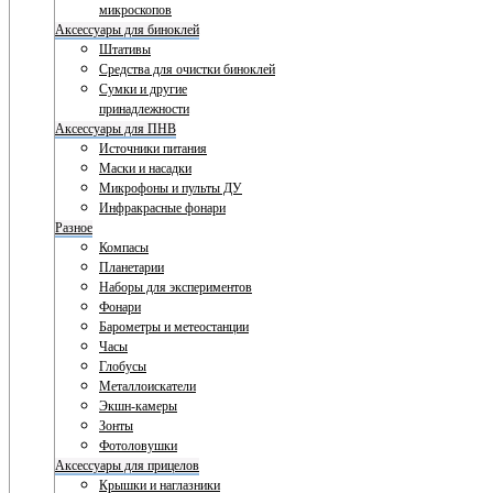
микроскопов
Аксессуары для биноклей
Штативы
Средства для очистки биноклей
Сумки и другие
принадлежности
Аксессуары для ПНВ
Источники питания
Маски и насадки
Микрофоны и пульты ДУ
Инфракрасные фонари
Разное
Компасы
Планетарии
Наборы для экспериментов
Фонари
Барометры и метеостанции
Часы
Глобусы
Металлоискатели
Экшн-камеры
Зонты
Фотоловушки
Аксессуары для прицелов
Крышки и наглазники