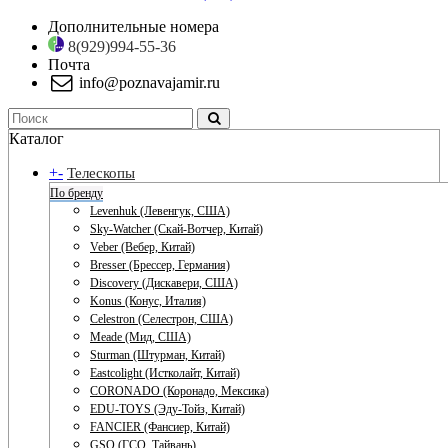
Дополнительные номера
8(929)994-55-36
Почта
info@poznavajamir.ru
Каталог
+
-
Телескопы
По бренду
Levenhuk (Левенгук, США)
Sky-Watcher (Скай-Вотчер, Китай)
Veber (Вебер, Китай)
Bresser (Брессер, Германия)
Discovery (Дискавери, США)
Konus (Конус, Италия)
Celestron (Селестрон, США)
Meade (Мид, США)
Sturman (Штурман, Китай)
Eastcolight (Истколайт, Китай)
CORONADO (Коронадо, Мексика)
EDU-TOYS (Эду-Тойз, Китай)
FANCIER (Фансиер, Китай)
GSO (ГСО, Тайвань)