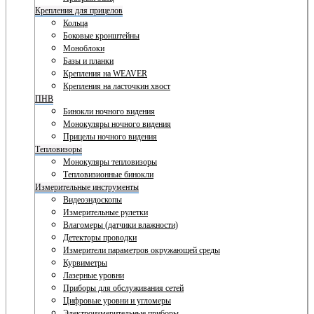
Крепления для прицелов
Кольца
Боковые кронштейны
Моноблоки
Базы и планки
Крепления на WEAVER
Крепления на ласточкин хвост
ПНВ
Бинокли ночного видения
Монокуляры ночного видения
Прицелы ночного видения
Тепловизоры
Монокуляры тепловизоры
Тепловизионные бинокли
Измерительные инструменты
Видеоэндоскопы
Измерительные рулетки
Влагомеры (датчики влажности)
Детекторы проводки
Измерители параметров окружающей среды
Курвиметры
Лазерные уровни
Приборы для обслуживания сетей
Цифровые уровни и угломеры
Электроизмерительные приборы