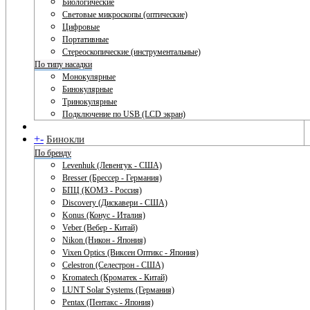
Биологические
Световые микроскопы (оптические)
Цифровые
Портативные
Стереоскопические (инструментальные)
По типу насадки
Монокулярные
Бинокулярные
Тринокулярные
Подключение по USB (LCD экран)
+
-
Бинокли
По бренду
Levenhuk (Левенгук - США)
Bresser (Брессер - Германия)
БПЦ (КОМЗ - Россия)
Discovery (Дискавери - США)
Konus (Конус - Италия)
Veber (Вебер - Китай)
Nikon (Никон - Япония)
Vixen Optics (Виксен Оптикс - Япония)
Celestron (Селестрон - США)
Kromatech (Кроматек - Китай)
LUNT Solar Systems (Германия)
Pentax (Пентакс - Япония)