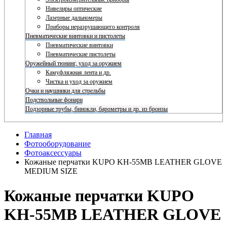
Нивелиры оптические
Лазерные дальномеры
Приборы неразрушающего контроля
Пневматические винтовки и пистолеты
Пневматические винтовки
Пневматические пистолеты
Оружейный тюнинг, уход за оружием
Камуфляжная лента и др.
Чистка и уход за оружием
Очки и наушники для стрельбы
Подствольные фонари
Подзорные трубы, бинокли, барометры и др. из бронзы
Главная
Фотооборудование
Фотоаксессуары
Кожаные перчатки KUPO KH-55MB LEATHER GLOVE
MEDIUM SIZE
Кожаные перчатки KUPO
KH-55MB LEATHER GLOVE