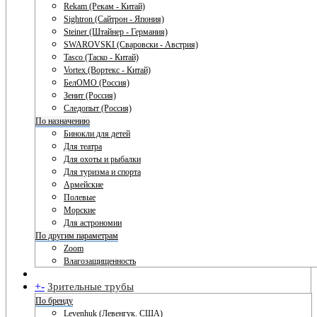
Rekam (Рекам - Китай)
Sightron (Сайтрон - Япония)
Steiner (Штайнер - Германия)
SWAROVSKI (Сваровски - Австрия)
Tasco (Таско - Китай)
Vortex (Вортекс - Китай)
БелОМО (Россия)
Зенит (Россия)
Следопыт (Россия)
По назначению
Бинокли для детей
Для театра
Для охоты и рыбалки
Для туризма и спорта
Армейские
Полевые
Морские
Для астрономии
По другим параметрам
Zoom
Влагозащищенность
+
-
Зрительные трубы
По бренду
Levenhuk (Левенгук. США)