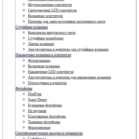
Флуоресцентные осветители
Светодиодные LED осветители
Кольцевые осветители
Патроны для ламп источников постоянного света
Студийные вспышки
Комплекты импульсного света
Студийные моноблоки
Лампы вспышки
Аккумуляторы и адаптеры для студийных вспышек
Накамерные вспышки и осветители
Фотовспышки
Кольцевые вспышки
Накамерные LED осветители
Аккумуляторы и адаптеры для накамерных вспышек
Переходники и адаптеры
Фотофоны
DigiPrint
Super Dense
Бумажные фотофоны
На пружине
Пластиковые фотофоны
Тканевые фотофоны
Флизелиновые
Светоформирующие насадки и отражатели
Софтбоксы