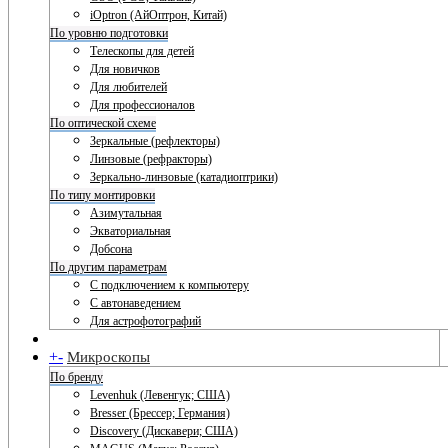
iOptron (АйОптрон, Китай)
По уровню подготовки
Телескопы для детей
Для новичков
Для любителей
Для профессионалов
По оптической схеме
Зеркальные (рефлекторы)
Линзовые (рефракторы)
Зеркально-линзовые (катадиоптрики)
По типу монтировки
Азимутальная
Экваториальная
Добсона
По другим параметрам
С подключением к компьютеру
С автонаведением
Для астрофотографий
+
-
Микроскопы
По бренду
Levenhuk (Левенгук; США)
Bresser (Брессер; Германия)
Discovery (Дискавери; США)