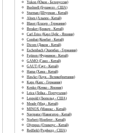
Yukon (Юкон - Белоруссия)
Bushnell (Бушнелл - США)
Sturman (Штурман - Китай)
Alpen (Альпен - Китай)
Blaser (Блазер - Германия)
Breaker (Брикер - Китай)
Carl Zeiss (Карл Цейс - Япония)
Combat (Комбат - Китай)
Dicom (Диком - Китай)
Eschenbach (Эшенбах - Германия)
Fujinon (Фуджинон - Китай)
GAMO (Гамо - Китай)
GAUT (Гаут - Китай)
Hama (Хама - Китай)
Hawke (Хоук - Великобритания)
Kaps (Капс - Германия)
Kenko (Кенко - Япония)
Leica (Лейка - Португалия)
Leupold (Люпольд - США)
Meade (Мид - Китай)
MINOX (Минокс - Китай)
Navigator (Навигатор - Китай)
Norbert (Норберт - Китай)
Olympus (Олимпус - Китай)
Redfield (Редфилд - США)