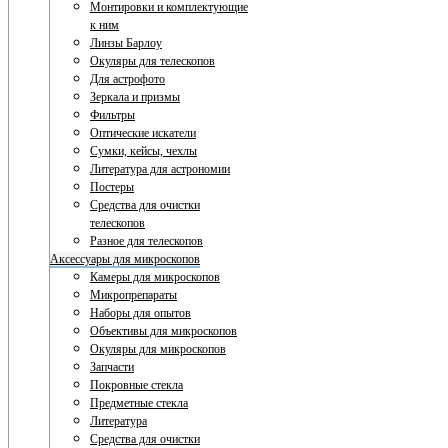
Монтировки и комплектующие
к ним
Линзы Барлоу
Окуляры для телескопов
Для астрофото
Зеркала и призмы
Фильтры
Оптические искатели
Сумки, кейсы, чехлы
Литература для астрономии
Постеры
Средства для очистки
телескопов
Разное для телескопов
Аксессуары для микроскопов
Камеры для микроскопов
Микропрепараты
Наборы для опытов
Объективы для микроскопов
Окуляры для микроскопов
Запчасти
Покровные стекла
Предметные стекла
Литература
Средства для очистки