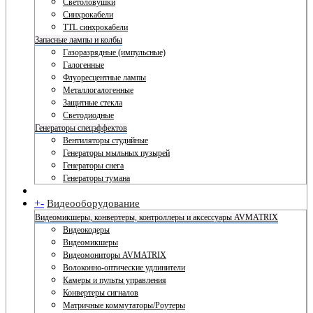
Светоловушки
Синхрокабели
TTL синхрокабели
Запасные лампы и колбы
Газоразрядные (импульсные)
Галогенные
Флуоресцентные лампы
Металлогалогенные
Защитные стекла
Светодиодные
Генераторы спецэффектов
Вентиляторы студийные
Генераторы мыльных пузырей
Генераторы снега
Генераторы тумана
+
-
Видеооборудование
Видеомикшеры, конвертеры, контроллеры и аксессуары AVMATRIX
Видеокодеры
Видеомикшеры
Видеомониторы AVMATRIX
Волоконно-оптические удлинители
Камеры и пульты управления
Конвертеры сигналов
Матричные коммутаторы/Роутеры