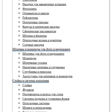
Насадки для накамерных вспышек
Фотозонты
Отражатели и панели
Рефлекторы
Портретные тарелки
Конусы и оптические насадки
Сферические рассеиватели
Шторки и фильтры
Переходные кольца и адаптеры
Сотовые насадки
Штативы и моноподы для фото и видеокамер
Штативы для фото и видеокамер
Моноподы
Штативные головы
Наплечные штативы и стедикамы
Струбцины и присоски
Аксессуары для штативов и моноподов
Стойки и системы крепления
Стойки
Журавли
Противовесы и колеса для стоек
Системы подъема и установки фонов
Потолочные системы
Штанги и перекладины