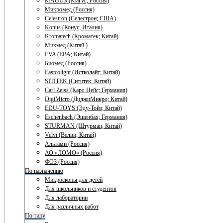
MAGUS (Магус; Россия)
Микромед (Россия)
Celestron (Селестрон; США)
Konus (Конус; Италия)
Kromatech (Кроматек; Китай)
Микмед (Китай.)
EVA (ЕВА; Китай)
Биомед (Россия)
Eastcolight (Истколайт; Китай)
SITITEK (Сититек; Китай)
Carl Zeiss (Карл Цейс; Германия)
DigiMicro (ДиджиМикро; Китай)
EDU-TOYS (Эду-Тойз; Китай)
Eschenbach (Эшенбах; Германия)
STURMAN (Штурман; Китай)
Velvi (Велви; Китай)
Альтами (Россия)
АО «ЛОМО» (Россия)
ФОЗ (Россия)
По назначению
Микроскопы для детей
Для школьников и студентов
Для лаборатории
Для различных работ
По типу