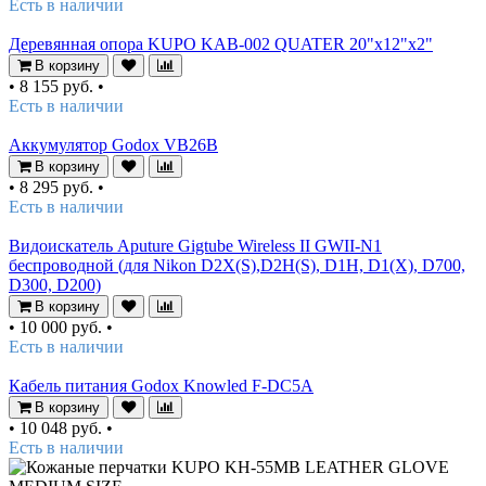
Есть в наличии
Деревянная опора KUPO KAB-002 QUATER 20"x12"x2"
В корзину
•
8 155 руб.
•
Есть в наличии
Аккумулятор Godox VB26B
В корзину
•
8 295 руб.
•
Есть в наличии
Видоискатель Aputure Gigtube Wireless II GWII-N1
беспроводной (для Nikon D2X(S),D2H(S), D1H, D1(X), D700,
D300, D200)
В корзину
•
10 000 руб.
•
Есть в наличии
Кабель питания Godox Knowled F-DC5A
В корзину
•
10 048 руб.
•
Есть в наличии