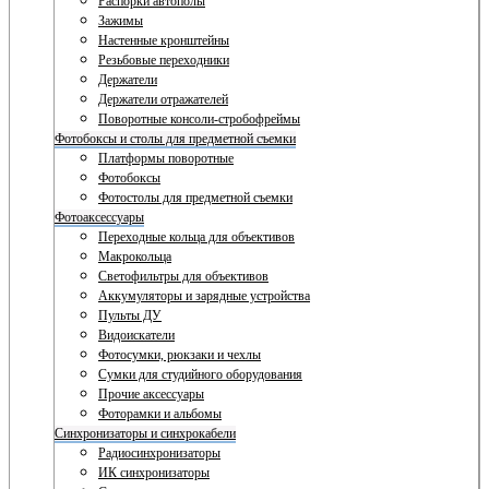
Распорки автополы
Зажимы
Настенные кронштейны
Резьбовые переходники
Держатели
Держатели отражателей
Поворотные консоли-стробофреймы
Фотобоксы и столы для предметной съемки
Платформы поворотные
Фотобоксы
Фотостолы для предметной съемки
Фотоаксессуары
Переходные кольца для объективов
Макрокольца
Светофильтры для объективов
Аккумуляторы и зарядные устройства
Пульты ДУ
Видоискатели
Фотосумки, рюкзаки и чехлы
Сумки для студийного оборудования
Прочие аксессуары
Фоторамки и альбомы
Синхронизаторы и синхрокабели
Радиосинхронизаторы
ИК синхронизаторы