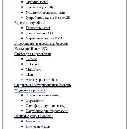
Мультивьюеры
Сигнализация Tally
Усилители-распределители
Устройства захвата USB/PCIE
Видеосвет студийный
Галогенный свет
Светодиодный LED
Управление светом DMX
Видеосендеры и аксессуары Accsoon
Накамерный свет LED
Стойки для видеосъемки
C-Stand
GBStand
MultiStand
Titan
Аксессуары к стойкам
Стедикамы и моторизованные системы
Модификаторы света
Зонты для видеосъемки
Отражатели
Светоформирующие насадки
Софтбоксы для видеосъемки
Плечевые упоры и обвесы
Follow focus
Плечевые упоры