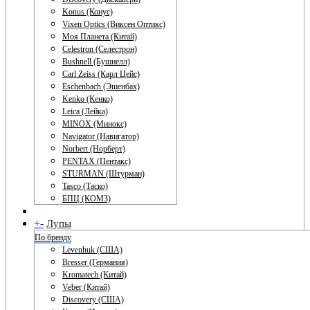
Konus (Конус)
Vixen Optics (Виксен Оптикс)
Моя Планета (Китай)
Celestron (Селестрон)
Bushnell (Бушнелл)
Carl Zeiss (Карл Цейс)
Eschenbach (Эшенбах)
Kenko (Кенко)
Leica (Лейка)
MINOX (Минокс)
Navigator (Навигатор)
Norbert (Норберт)
PENTAX (Пентакс)
STURMAN (Штурман)
Tasco (Таско)
БПЦ (КОМЗ)
+
-
Лупы
По бренду
Levenhuk (США)
Bresser (Германия)
Kromatech (Китай)
Veber (Китай)
Discovery (США)