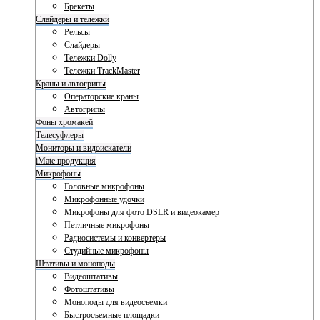
Брекеты
Слайдеры и тележки
Рельсы
Слайдеры
Тележки Dolly
Тележки TrackMaster
Краны и автогрипы
Операторские краны
Автогрипы
Фоны хромакей
Телесуфлеры
Мониторы и видоискатели
iMate продукция
Микрофоны
Головные микрофоны
Микрофонные удочки
Микрофоны для фото DSLR и видеокамер
Петличные микрофоны
Радиосистемы и конвертеры
Студийные микрофоны
Штативы и моноподы
Видеоштативы
Фотоштативы
Моноподы для видеосъемки
Быстросъемные площадки