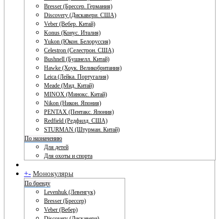
Bresser (Брессер. Германия)
Discovery (Дискавери. США)
Veber (Вебер. Китай)
Konus (Конус. Италия)
Yukon (Юкон. Белоруссия)
Celestron (Селестрон. США)
Bushnell (Бушнелл. Китай)
Hawke (Хоук. Великобритания)
Leica (Лейка. Португалия)
Meade (Мид. Китай)
MINOX (Минокс. Китай)
Nikon (Никон. Япония)
PENTAX (Пентакс. Япония)
Redfield (Редфилд. США)
STURMAN (Штурман. Китай)
По назначению
Для детей
Для охоты и спорта
+
-
Монокуляры
По бренду
Levenhuk (Левенгук)
Bresser (Брессер)
Veber (Вебер)
Discovery (Дискавери)