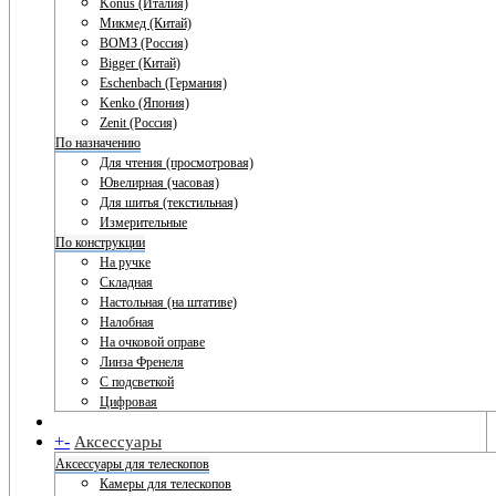
Konus (Италия)
Микмед (Китай)
ВОМЗ (Россия)
Bigger (Китай)
Eschenbach (Германия)
Kenko (Япония)
Zenit (Россия)
По назначению
Для чтения (просмотровая)
Ювелирная (часовая)
Для шитья (текстильная)
Измерительные
По конструкции
На ручке
Складная
Настольная (на штативе)
Налобная
На очковой оправе
Линза Френеля
С подсветкой
Цифровая
+
-
Аксессуары
Аксессуары для телескопов
Камеры для телескопов