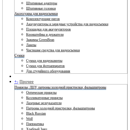
Штативные адаптеры
Штативные головки
Аксессуары для видеосъемки
Комплектующие ригов
Аккумуляторы и зарядные устройства для видеосъемки
Площадки для аккумуляторов
Кронштейны и держатели
Зажимы GreenBean
Лампы
Чистящие средства для видеосъемки
Сумки
Сумки для видеокамеры
Сумки для фотоаппаратов
Для студийного оборудования
+
-
Прочее
Прицелы, ЛЦУ, патроны холодной пристрелки, фальшпатроны
Оптические прицелы
Коллиматорные прицелы
Лазерные целеуказатели
Патроны холодной пристрелки, фальшпатроны
Black Russian
Wolf
Пневматика
Храбрый Заяц