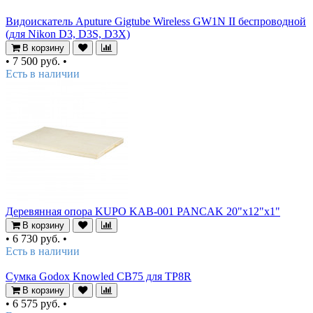
Видоискатель Aputure Gigtube Wireless GW1N II беспроводной
(для Nikon D3, D3S, D3X)
В корзину
•
7 500 руб.
•
Есть в наличии
Деревянная опора KUPO KAB-001 PANCAK 20"x12"x1"
В корзину
•
6 730 руб.
•
Есть в наличии
Сумка Godox Knowled CB75 для TP8R
В корзину
•
6 575 руб.
•