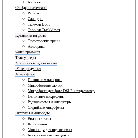
Брекеты
Слайдеры и тележки
Рельсы
Слайдеры
Тележки Dolly
Тележки TrackMaster
Краны и автогрипы
Операторские краны
Автогрипы
Фоны хромакей
Телесуфлеры
Мониторы и видоискатели
iMate продукция
Микрофоны
Головные микрофоны
Микрофонные удочки
Микрофоны для фото DSLR и видеокамер
Петличные микрофоны
Радиосистемы и конвертеры
Студийные микрофоны
Штативы и моноподы
Видеоштативы
Фотоштативы
Моноподы для видеосъемки
Быстросъемные площадки