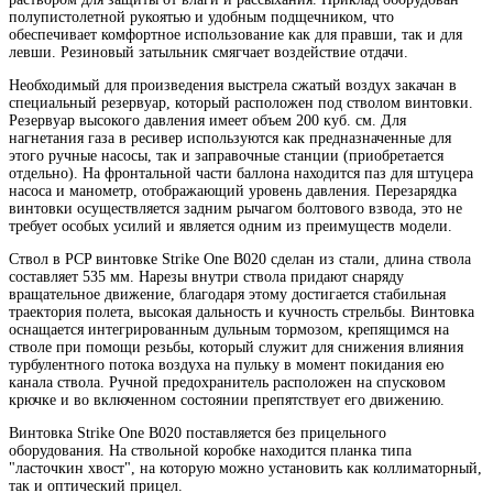
полупистолетной рукоятью и удобным подщечником, что
обеспечивает комфортное использование как для правши, так и для
левши. Резиновый затыльник смягчает воздействие отдачи.
Необходимый для произведения выстрела сжатый воздух закачан в
специальный резервуар, который расположен под стволом винтовки.
Резервуар высокого давления имеет объем 200 куб. см. Для
нагнетания газа в ресивер используются как предназначенные для
этого ручные насосы, так и заправочные станции (приобретается
отдельно). На фронтальной части баллона находится паз для штуцера
насоса и манометр, отображающий уровень давления. Перезарядка
винтовки осуществляется задним рычагом болтового взвода, это не
требует особых усилий и является одним из преимуществ модели.
Ствол в PCP винтовке Strike One B020 сделан из стали, длина ствола
составляет 535 мм. Нарезы внутри ствола придают снаряду
вращательное движение, благодаря этому достигается стабильная
траектория полета, высокая дальность и кучность стрельбы. Винтовка
оснащается интегрированным дульным тормозом, крепящимся на
стволе при помощи резьбы, который служит для снижения влияния
турбулентного потока воздуха на пульку в момент покидания ею
канала ствола. Ручной предохранитель расположен на спусковом
крючке и во включенном состоянии препятствует его движению.
Винтовка Strike One B020 поставляется без прицельного
оборудования. На ствольной коробке находится планка типа
"ласточкин хвост", на которую можно установить как коллиматорный,
так и оптический прицел.