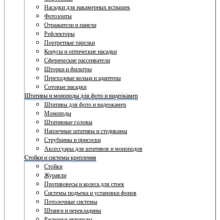
Насадки для накамерных вспышек
Фотозонты
Отражатели и панели
Рефлекторы
Портретные тарелки
Конусы и оптические насадки
Сферические рассеиватели
Шторки и фильтры
Переходные кольца и адаптеры
Сотовые насадки
Штативы и моноподы для фото и видеокамер
Штативы для фото и видеокамер
Моноподы
Штативные головы
Наплечные штативы и стедикамы
Струбцины и присоски
Аксессуары для штативов и моноподов
Стойки и системы крепления
Стойки
Журавли
Противовесы и колеса для стоек
Системы подъема и установки фонов
Потолочные системы
Штанги и перекладины
Распорки автополы