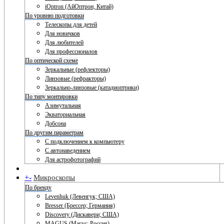
iOptron (АйОптрон, Китай)
По уровню подготовки
Телескопы для детей
Для новичков
Для любителей
Для профессионалов
По оптической схеме
Зеркальные (рефлекторы)
Линзовые (рефракторы)
Зеркально-линзовые (катадиоптрики)
По типу монтировки
Азимутальная
Экваториальная
Добсона
По другим параметрам
С подключением к компьютеру
С автонаведением
Для астрофотографий
+
-
Микроскопы
По бренду
Levenhuk (Левенгук; США)
Bresser (Брессер; Германия)
Discovery (Дискавери; США)
MAGUS (Магус; Россия)