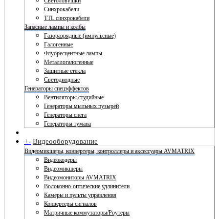
Светоловушки
Синхрокабели
TTL синхрокабели
Запасные лампы и колбы
Газоразрядные (импульсные)
Галогенные
Флуоресцентные лампы
Металлогалогенные
Защитные стекла
Светодиодные
Генераторы спецэффектов
Вентиляторы студийные
Генераторы мыльных пузырей
Генераторы снега
Генераторы тумана
+
-
Видеооборудование
Видеомикшеры, конвертеры, контроллеры и аксессуары AVMATRIX
Видеокодеры
Видеомикшеры
Видеомониторы AVMATRIX
Волоконно-оптические удлинители
Камеры и пульты управления
Конвертеры сигналов
Матричные коммутаторы/Роутеры