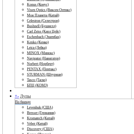
Konus (Конус)
Vixen Optics (Виксен Оптикс)
Моя Планета (Китай)
Celestron (Селестрон)
Bushnell (Бушнелл)
Carl Zeiss (Карл Цейс)
Eschenbach (Эшенбах)
Kenko (Кенко)
Leica (Лейка)
MINOX (Минокс)
Navigator (Навигатор)
Norbert (Норберт)
PENTAX (Пентакс)
STURMAN (Штурман)
Tasco (Таско)
БПЦ (КОМЗ)
+
-
Лупы
По бренду
Levenhuk (США)
Bresser (Германия)
Kromatech (Китай)
Veber (Китай)
Discovery (США)