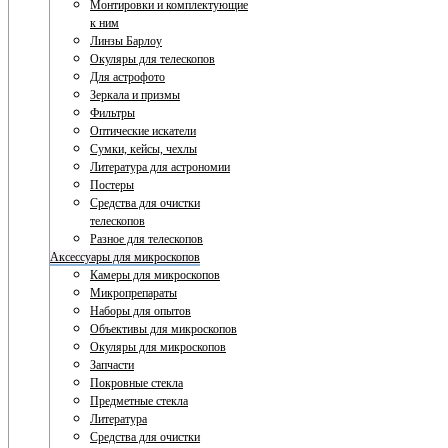
Монтировки и комплектующие
к ним
Линзы Барлоу
Окуляры для телескопов
Для астрофото
Зеркала и призмы
Фильтры
Оптические искатели
Сумки, кейсы, чехлы
Литература для астрономии
Постеры
Средства для очистки
телескопов
Разное для телескопов
Аксессуары для микроскопов
Камеры для микроскопов
Микропрепараты
Наборы для опытов
Объективы для микроскопов
Окуляры для микроскопов
Запчасти
Покровные стекла
Предметные стекла
Литература
Средства для очистки