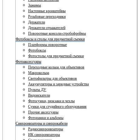
Зажимы
Настенные кронштейны
Резьбовые переходники
Держатели
Держатели отражателей
Поворотные консоли-стробофреймы
Фотобоксы и столы для предметной съемки
Платформы поворотные
Фотобоксы
Фотостолы для предметной съемки
Фотоаксессуары
Переходные кольца для объективов
Макрокольца
Светофильтры для объективов
Аккумуляторы и зарядные устройства
Пульты ДУ
Видоискатели
Фотосумки, рюкзаки и чехлы
Сумки для студийного оборудования
Прочие аксессуары
Фоторамки и альбомы
Синхронизаторы и синхрокабели
Радиосинхронизаторы
ИК синхронизаторы