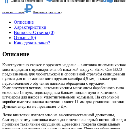
Скидка за регистрацию
Помощь и консультация при покупке
Высокое
качество товара
Покупка в рассрочку
Описание
Характеристики
Вопросы-Ответы (0)
Отзывы (0)
Как сделать заказ?
Описание
Конструктивно схожее с оружием изделие – винтовка пневматическая
многозарядная с предварительной накачкой воздуха Strike One B020
предназначена для любительской и спортивной стрельбы свинцовыми
пулями для пневматического оружия калибра 4,5 мм, а также для
первоначального обучения навыкам обращения с оружием.
Комплектуется чехлом, автоматическим магазином барабанного типа
емкостью 13 пуль, однозарядным блоком подачи пули в казенник,
штуцером для насоса и уплотнительными кольцами. На ствольной
коробке имеется планка ласточкин хвост 11 мм для установки оптики.
Дульная энергия не превышает 3 Дж.
Ложе винтовки изготовлено из высококачественной древесины,
благодаря этому винтовка имеет достаточно солидный внешний вид и
приятные тактильные ощущения. Древесина покрыта специальным
раствором для защиты от влаги и рассыхания. Приклад оборудован