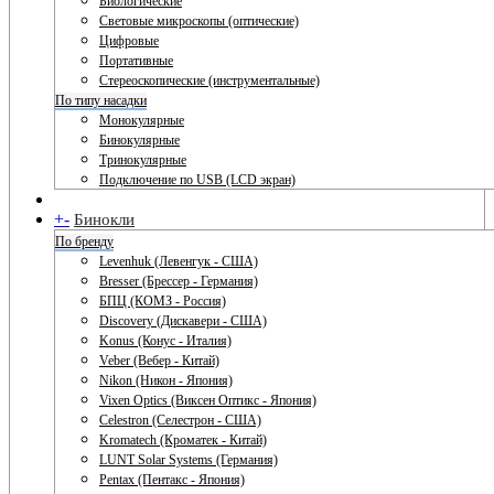
Биологические
Световые микроскопы (оптические)
Цифровые
Портативные
Стереоскопические (инструментальные)
По типу насадки
Монокулярные
Бинокулярные
Тринокулярные
Подключение по USB (LCD экран)
+
-
Бинокли
По бренду
Levenhuk (Левенгук - США)
Bresser (Брессер - Германия)
БПЦ (КОМЗ - Россия)
Discovery (Дискавери - США)
Konus (Конус - Италия)
Veber (Вебер - Китай)
Nikon (Никон - Япония)
Vixen Optics (Виксен Оптикс - Япония)
Celestron (Селестрон - США)
Kromatech (Кроматек - Китай)
LUNT Solar Systems (Германия)
Pentax (Пентакс - Япония)