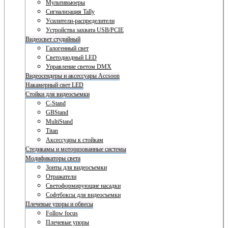
Мультивьюеры
Сигнализация Tally
Усилители-распределители
Устройства захвата USB/PCIE
Видеосвет студийный
Галогенный свет
Светодиодный LED
Управление светом DMX
Видеосендеры и аксессуары Accsoon
Накамерный свет LED
Стойки для видеосъемки
C-Stand
GBStand
MultiStand
Titan
Аксессуары к стойкам
Стедикамы и моторизованные системы
Модификаторы света
Зонты для видеосъемки
Отражатели
Светоформирующие насадки
Софтбоксы для видеосъемки
Плечевые упоры и обвесы
Follow focus
Плечевые упоры