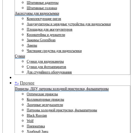
Штативные адаптеры
Штативные головки
Аксессуары для видеосъемки
Комплектующие ригов
Аккумуляторы и зарядные устройства для видеосъемки
Площадки для аккумуляторов
Кронштейны и держатели
Зажимы GreenBean
Лампы
Чистящие средства для видеосъемки
Сумки
Сумки для видеокамеры
Сумки для фотоаппаратов
Для студийного оборудования
+
-
Прочее
Прицелы, ЛЦУ, патроны холодной пристрелки, фальшпатроны
Оптические прицелы
Коллиматорные прицелы
Лазерные целеуказатели
Патроны холодной пристрелки, фальшпатроны
Black Russian
Wolf
Пневматика
Храбрый Заяц