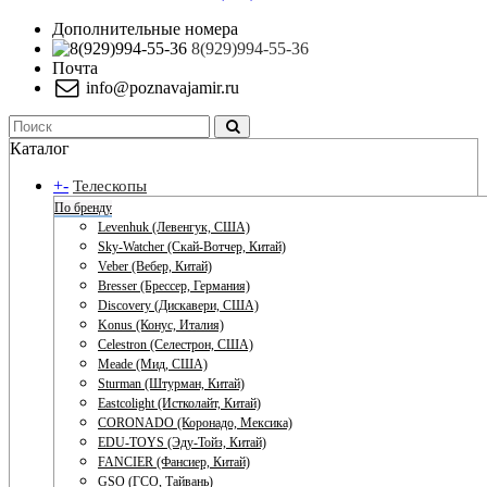
Дополнительные номера
8(929)994-55-36
Почта
info@poznavajamir.ru
Каталог
+
-
Телескопы
По бренду
Levenhuk (Левенгук, США)
Sky-Watcher (Скай-Вотчер, Китай)
Veber (Вебер, Китай)
Bresser (Брессер, Германия)
Discovery (Дискавери, США)
Konus (Конус, Италия)
Celestron (Селестрон, США)
Meade (Мид, США)
Sturman (Штурман, Китай)
Eastcolight (Истколайт, Китай)
CORONADO (Коронадо, Мексика)
EDU-TOYS (Эду-Тойз, Китай)
FANCIER (Фансиер, Китай)
GSO (ГСО, Тайвань)