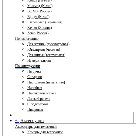
Konus (Италия)
Микмед (Китай)
ВОМЗ (Россия)
Bigger (Китай)
Eschenbach (Германия)
Kenko (Япония)
Zenit (Россия)
По назначению
Для чтения (просмотровая)
Ювелирная (часовая)
Для шитья (текстильная)
Измерительные
По конструкции
На ручке
Складная
Настольная (на штативе)
Налобная
На очковой оправе
Линза Френеля
С подсветкой
Цифровая
+
-
Аксессуары
Аксессуары для телескопов
Камеры для телескопов