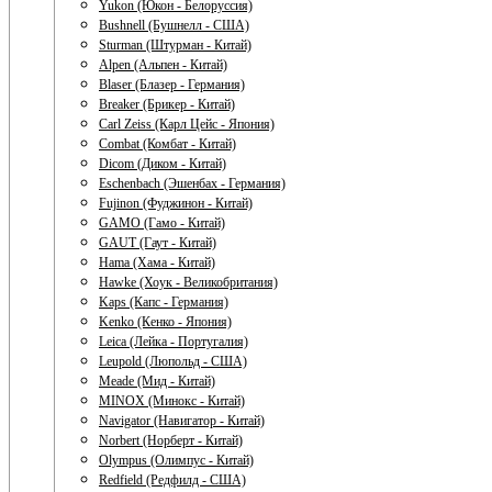
Yukon (Юкон - Белоруссия)
Bushnell (Бушнелл - США)
Sturman (Штурман - Китай)
Alpen (Альпен - Китай)
Blaser (Блазер - Германия)
Breaker (Брикер - Китай)
Carl Zeiss (Карл Цейс - Япония)
Combat (Комбат - Китай)
Dicom (Диком - Китай)
Eschenbach (Эшенбах - Германия)
Fujinon (Фуджинон - Китай)
GAMO (Гамо - Китай)
GAUT (Гаут - Китай)
Hama (Хама - Китай)
Hawke (Хоук - Великобритания)
Kaps (Капс - Германия)
Kenko (Кенко - Япония)
Leica (Лейка - Португалия)
Leupold (Люпольд - США)
Meade (Мид - Китай)
MINOX (Минокс - Китай)
Navigator (Навигатор - Китай)
Norbert (Норберт - Китай)
Olympus (Олимпус - Китай)
Redfield (Редфилд - США)