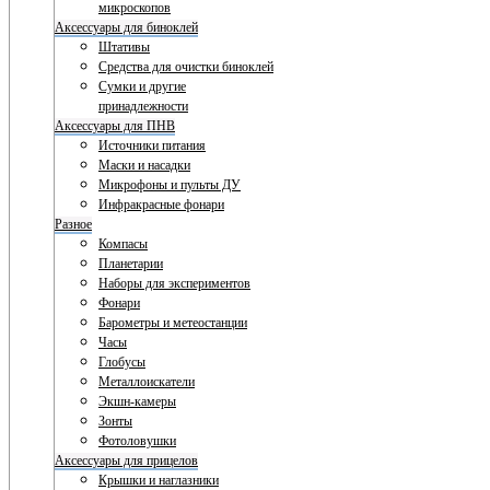
микроскопов
Аксессуары для биноклей
Штативы
Средства для очистки биноклей
Сумки и другие
принадлежности
Аксессуары для ПНВ
Источники питания
Маски и насадки
Микрофоны и пульты ДУ
Инфракрасные фонари
Разное
Компасы
Планетарии
Наборы для экспериментов
Фонари
Барометры и метеостанции
Часы
Глобусы
Металлоискатели
Экшн-камеры
Зонты
Фотоловушки
Аксессуары для прицелов
Крышки и наглазники