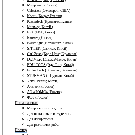
Микромед (Россия)
Celestron (Селестрон; США)
Konus (Конус; Италия)
Kromatech (Кроматек; Китай)
Микмед (Китай.)
EVA (ЕВА; Китай)
Биомед (Россия)
Eastcolight (Истколайт; Китай)
SITITEK (Сититек; Китай)
Carl Zeiss (Карл Цейс; Германия)
DigiMicro (ДиджиМикро; Китай)
EDU-TOYS (Эду-Тойз; Китай)
Eschenbach (Эшенбах; Германия)
STURMAN (Штурман; Китай)
Velvi (Велви; Китай)
Альтами (Россия)
АО «ЛОМО» (Россия)
ФОЗ (Россия)
По назначению
Микроскопы для детей
Для школьников и студентов
Для лаборатории
Для различных работ
По типу