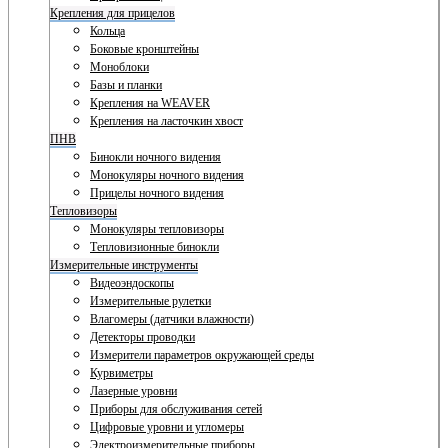
Крепления для прицелов
Кольца
Боковые кронштейны
Моноблоки
Базы и планки
Крепления на WEAVER
Крепления на ласточкин хвост
ПНВ
Бинокли ночного видения
Монокуляры ночного видения
Прицелы ночного видения
Тепловизоры
Монокуляры тепловизоры
Тепловизионные бинокли
Измерительные инструменты
Видеоэндоскопы
Измерительные рулетки
Влагомеры (датчики влажности)
Детекторы проводки
Измерители параметров окружающей среды
Курвиметры
Лазерные уровни
Приборы для обслуживания сетей
Цифровые уровни и угломеры
Электроизмерительные приборы