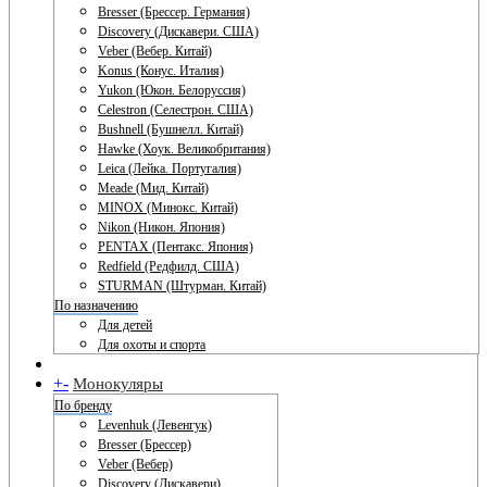
Bresser (Брессер. Германия)
Discovery (Дискавери. США)
Veber (Вебер. Китай)
Konus (Конус. Италия)
Yukon (Юкон. Белоруссия)
Celestron (Селестрон. США)
Bushnell (Бушнелл. Китай)
Hawke (Хоук. Великобритания)
Leica (Лейка. Португалия)
Meade (Мид. Китай)
MINOX (Минокс. Китай)
Nikon (Никон. Япония)
PENTAX (Пентакс. Япония)
Redfield (Редфилд. США)
STURMAN (Штурман. Китай)
По назначению
Для детей
Для охоты и спорта
+
-
Монокуляры
По бренду
Levenhuk (Левенгук)
Bresser (Брессер)
Veber (Вебер)
Discovery (Дискавери)