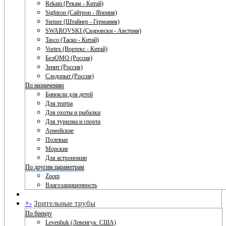
Rekam (Рекам - Китай)
Sightron (Сайтрон - Япония)
Steiner (Штайнер - Германия)
SWAROVSKI (Сваровски - Австрия)
Tasco (Таско - Китай)
Vortex (Вортекс - Китай)
БелОМО (Россия)
Зенит (Россия)
Следопыт (Россия)
По назначению
Бинокли для детей
Для театра
Для охоты и рыбалки
Для туризма и спорта
Армейские
Полевые
Морские
Для астрономии
По другим параметрам
Zoom
Влагозащищенность
+
-
Зрительные трубы
По бренду
Levenhuk (Левенгук. США)