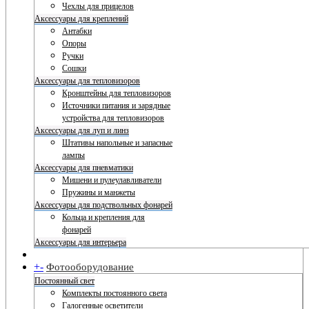
Чехлы для прицелов
Аксессуары для креплений
Антабки
Опоры
Ручки
Сошки
Аксессуары для тепловизоров
Кронштейны для тепловизоров
Источники питания и зарядные
устройства для тепловизоров
Аксессуары для луп и линз
Штативы напольные и запасные
лампы
Аксессуары для пневматики
Мишени и пулеулавливатели
Пружины и манжеты
Аксессуары для подствольных фонарей
Кольца и крепления для
фонарей
Аксессуары для интерьера
+
-
Фотооборудование
Постоянный свет
Комплекты постоянного света
Галогенные осветители