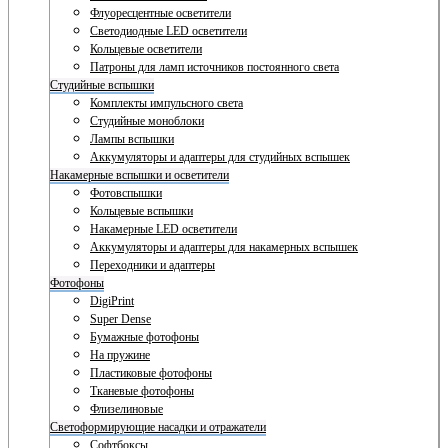
Флуоресцентные осветители
Светодиодные LED осветители
Кольцевые осветители
Патроны для ламп источников постоянного света
Студийные вспышки
Комплекты импульсного света
Студийные моноблоки
Лампы вспышки
Аккумуляторы и адаптеры для студийных вспышек
Накамерные вспышки и осветители
Фотовспышки
Кольцевые вспышки
Накамерные LED осветители
Аккумуляторы и адаптеры для накамерных вспышек
Переходники и адаптеры
Фотофоны
DigiPrint
Super Dense
Бумажные фотофоны
На пружине
Пластиковые фотофоны
Тканевые фотофоны
Флизелиновые
Светоформирующие насадки и отражатели
Софтбоксы