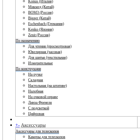
Konus (Италия)
Микмед (Китай)
ВОМЗ (Россия)
Bigger (Китай)
Eschenbach (Германия)
Kenko (Япония)
Zenit (Россия)
По назначению
Для чтения (просмотровая)
Ювелирная (часовая)
Для шитья (текстильная)
Измерительные
По конструкции
На ручке
Складная
Настольная (на штативе)
Налобная
На очковой оправе
Линза Френеля
С подсветкой
Цифровая
+
-
Аксессуары
Аксессуары для телескопов
Камеры для телескопов