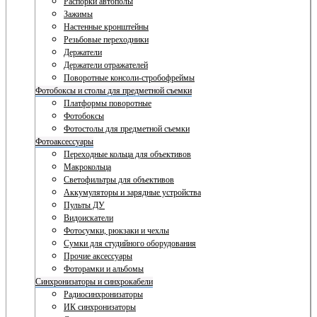
Распорки автополы
Зажимы
Настенные кронштейны
Резьбовые переходники
Держатели
Держатели отражателей
Поворотные консоли-стробофреймы
Фотобоксы и столы для предметной съемки
Платформы поворотные
Фотобоксы
Фотостолы для предметной съемки
Фотоаксессуары
Переходные кольца для объективов
Макрокольца
Светофильтры для объективов
Аккумуляторы и зарядные устройства
Пульты ДУ
Видоискатели
Фотосумки, рюкзаки и чехлы
Сумки для студийного оборудования
Прочие аксессуары
Фоторамки и альбомы
Синхронизаторы и синхрокабели
Радиосинхронизаторы
ИК синхронизаторы