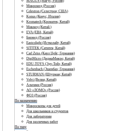
MAGUS (Магус; Россия)
Микромед (Россия)
Celestron (Селестрон; США)
Konus (Конус; Италия)
Kromatech (Кроматек; Китай)
Микмед (Китай.)
EVA (ЕВА; Китай)
Биомед (Россия)
Eastcolight (Истколайт; Китай)
SITITEK (Сититек; Китай)
Carl Zeiss (Карл Цейс; Германия)
DigiMicro (ДиджиМикро; Китай)
EDU-TOYS (Эду-Тойз; Китай)
Eschenbach (Эшенбах; Германия)
STURMAN (Штурман; Китай)
Velvi (Велви; Китай)
Альтами (Россия)
АО «ЛОМО» (Россия)
ФОЗ (Россия)
По назначению
Микроскопы для детей
Для школьников и студентов
Для лаборатории
Для различных работ
По типу