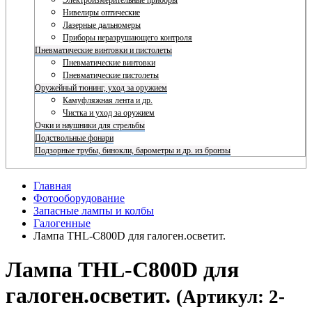
Электроизмерительные приборы
Нивелиры оптические
Лазерные дальномеры
Приборы неразрушающего контроля
Пневматические винтовки и пистолеты
Пневматические винтовки
Пневматические пистолеты
Оружейный тюнинг, уход за оружием
Камуфляжная лента и др.
Чистка и уход за оружием
Очки и наушники для стрельбы
Подствольные фонари
Подзорные трубы, бинокли, барометры и др. из бронзы
Главная
Фотооборудование
Запасные лампы и колбы
Галогенные
Лампа THL-C800D для галоген.осветит.
Лампа THL-C800D для
галоген.осветит.
(Артикул: 2-