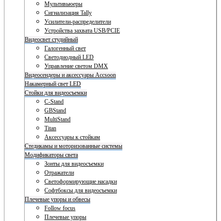
Мультивьюеры
Сигнализация Tally
Усилители-распределители
Устройства захвата USB/PCIE
Видеосвет студийный
Галогенный свет
Светодиодный LED
Управление светом DMX
Видеосендеры и аксессуары Accsoon
Накамерный свет LED
Стойки для видеосъемки
C-Stand
GBStand
MultiStand
Titan
Аксессуары к стойкам
Стедикамы и моторизованные системы
Модификаторы света
Зонты для видеосъемки
Отражатели
Светоформирующие насадки
Софтбоксы для видеосъемки
Плечевые упоры и обвесы
Follow focus
Плечевые упоры