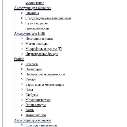
микроскопов
Аксессуары для биноклей
Штативы
Средства для очистки биноклей
Сумки и другие
принадлежности
Аксессуары для ПНВ
Источники питания
Маски и насадки
Микрофоны и пульты ДУ
Инфракрасные фонари
Разное
Компасы
Планетарии
Наборы для экспериментов
Фонари
Барометры и метеостанции
Часы
Глобусы
Металлоискатели
Экшн-камеры
Зонты
Фотоловушки
Аксессуары для прицелов
Крышки и наглазники