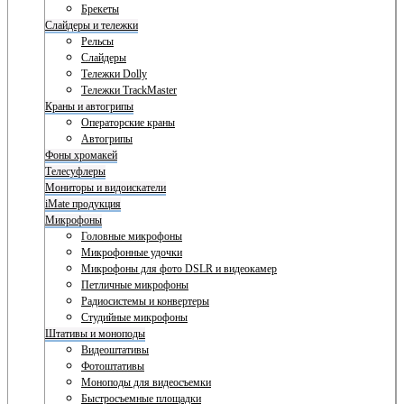
Брекеты
Слайдеры и тележки
Рельсы
Слайдеры
Тележки Dolly
Тележки TrackMaster
Краны и автогрипы
Операторские краны
Автогрипы
Фоны хромакей
Телесуфлеры
Мониторы и видоискатели
iMate продукция
Микрофоны
Головные микрофоны
Микрофонные удочки
Микрофоны для фото DSLR и видеокамер
Петличные микрофоны
Радиосистемы и конвертеры
Студийные микрофоны
Штативы и моноподы
Видеоштативы
Фотоштативы
Моноподы для видеосъемки
Быстросъемные площадки