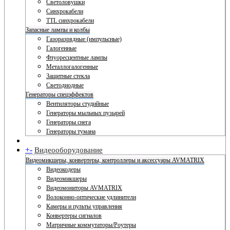
Светоловушки
Синхрокабели
TTL синхрокабели
Запасные лампы и колбы
Газоразрядные (импульсные)
Галогенные
Флуоресцентные лампы
Металлогалогенные
Защитные стекла
Светодиодные
Генераторы спецэффектов
Вентиляторы студийные
Генераторы мыльных пузырей
Генераторы снега
Генераторы тумана
+
-
Видеооборудование
Видеомикшеры, конвертеры, контроллеры и аксессуары AVMATRIX
Видеокодеры
Видеомикшеры
Видеомониторы AVMATRIX
Волоконно-оптические удлинители
Камеры и пульты управления
Конвертеры сигналов
Матричные коммутаторы/Роутеры