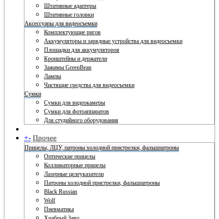
Штативные адаптеры
Штативные головки
Аксессуары для видеосъемки
Комплектующие ригов
Аккумуляторы и зарядные устройства для видеосъемки
Площадки для аккумуляторов
Кронштейны и держатели
Зажимы GreenBean
Лампы
Чистящие средства для видеосъемки
Сумки
Сумки для видеокамеры
Сумки для фотоаппаратов
Для студийного оборудования
+
-
Прочее
Прицелы, ЛЦУ, патроны холодной пристрелки, фальшпатроны
Оптические прицелы
Коллиматорные прицелы
Лазерные целеуказатели
Патроны холодной пристрелки, фальшпатроны
Black Russian
Wolf
Пневматика
Храбрый Заяц