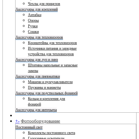
Чехлы для прицелов
Аксессуары для креплений
Антабки
Опоры
Ручки
Сошки
Аксессуары для тепловизоров
Кронштейны для тепловизоров
Источники питания и зарядные
устройства для тепловизоров
Аксессуары для луп и линз
Штативы напольные и запасные
лампы
Аксессуары для пневматики
Мишени и пулеулавливатели
Пружины и манжеты
Аксессуары для подствольных фонарей
Кольца и крепления для
фонарей
Аксессуары для интерьера
+
-
Фотооборудование
Постоянный свет
Комплекты постоянного света
Галогенные осветители