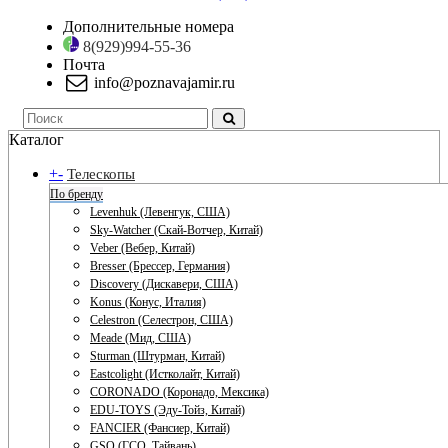
Дополнительные номера
8(929)994-55-36
Почта
info@poznavajamir.ru
Каталог
+
-
Телескопы
По бренду
Levenhuk (Левенгук, США)
Sky-Watcher (Скай-Вотчер, Китай)
Veber (Вебер, Китай)
Bresser (Брессер, Германия)
Discovery (Дискавери, США)
Konus (Конус, Италия)
Celestron (Селестрон, США)
Meade (Мид, США)
Sturman (Штурман, Китай)
Eastcolight (Истколайт, Китай)
CORONADO (Коронадо, Мексика)
EDU-TOYS (Эду-Тойз, Китай)
FANCIER (Фансиер, Китай)
GSO (ГСО, Тайвань)