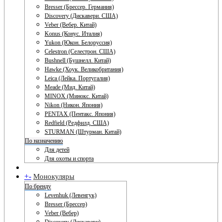
Bresser (Брессер. Германия)
Discovery (Дискавери. США)
Veber (Вебер. Китай)
Konus (Конус. Италия)
Yukon (Юкон. Белоруссия)
Celestron (Селестрон. США)
Bushnell (Бушнелл. Китай)
Hawke (Хоук. Великобритания)
Leica (Лейка. Португалия)
Meade (Мид. Китай)
MINOX (Минокс. Китай)
Nikon (Никон. Япония)
PENTAX (Пентакс. Япония)
Redfield (Редфилд. США)
STURMAN (Штурман. Китай)
По назначению
Для детей
Для охоты и спорта
+
-
Монокуляры
По бренду
Levenhuk (Левенгук)
Bresser (Брессер)
Veber (Вебер)