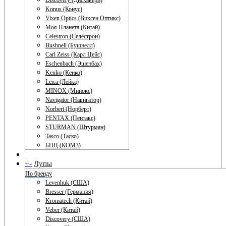
Discovery (Дискавери)
Konus (Конус)
Vixen Optics (Виксен Оптикс)
Моя Планета (Китай)
Celestron (Селестрон)
Bushnell (Бушнелл)
Carl Zeiss (Карл Цейс)
Eschenbach (Эшенбах)
Kenko (Кенко)
Leica (Лейка)
MINOX (Минокс)
Navigator (Навигатор)
Norbert (Норберт)
PENTAX (Пентакс)
STURMAN (Штурман)
Tasco (Таско)
БПЦ (КОМЗ)
+
-
Лупы
По бренду
Levenhuk (США)
Bresser (Германия)
Kromatech (Китай)
Veber (Китай)
Discovery (США)