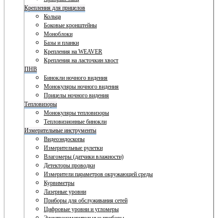
Крепления для прицелов
Кольца
Боковые кронштейны
Моноблоки
Базы и планки
Крепления на WEAVER
Крепления на ласточкин хвост
ПНВ
Бинокли ночного видения
Монокуляры ночного видения
Прицелы ночного видения
Тепловизоры
Монокуляры тепловизоры
Тепловизионные бинокли
Измерительные инструменты
Видеоэндоскопы
Измерительные рулетки
Влагомеры (датчики влажности)
Детекторы проводки
Измерители параметров окружающей среды
Курвиметры
Лазерные уровни
Приборы для обслуживания сетей
Цифровые уровни и угломеры