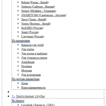
Rekam (Рекам - Китай)
Sightron (Сайтрон - Япония)
Steiner (Штайнер - Германия)
SWAROVSKI (Сваровски - Австрия)
Tasco (Таско - Китай)
Vortex (Вортекс - Китай)
БелОМО (Россия)
Зенит (Россия)
Следопыт (Россия)
По назначению
Бинокли для детей
Для театра
Для охоты и рыбалки
Для туризма и спорта
Армейские
Полевые
Морские
Для астрономии
По другим параметрам
Zoom
Влагозащищенность
+
-
Зрительные трубы
По бренду
Levenhuk (Левенгук. США)