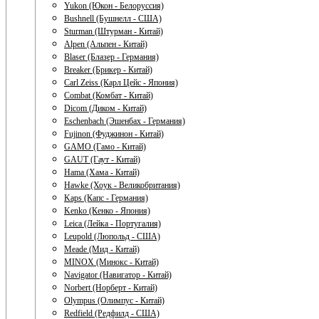
Yukon (Юкон - Белоруссия)
Bushnell (Бушнелл - США)
Sturman (Штурман - Китай)
Alpen (Альпен - Китай)
Blaser (Блазер - Германия)
Breaker (Брикер - Китай)
Carl Zeiss (Карл Цейс - Япония)
Combat (Комбат - Китай)
Dicom (Диком - Китай)
Eschenbach (Эшенбах - Германия)
Fujinon (Фуджинон - Китай)
GAMO (Гамо - Китай)
GAUT (Гаут - Китай)
Hama (Хама - Китай)
Hawke (Хоук - Великобритания)
Kaps (Капс - Германия)
Kenko (Кенко - Япония)
Leica (Лейка - Португалия)
Leupold (Люпольд - США)
Meade (Мид - Китай)
MINOX (Минокс - Китай)
Navigator (Навигатор - Китай)
Norbert (Норберт - Китай)
Olympus (Олимпус - Китай)
Redfield (Редфилд - США)