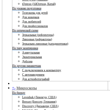
iOptron (АйОптрон, Китай)
По уровню подготовки
Телескопы для детей
Для новичков
Для любителей
Для профессионалов
По оптической схеме
Зеркальные (рефлекторы)
Линзовые (рефракторы)
Зеркально-линзовые (катадиоптрики)
По типу монтировки
Азимутальная
Экваториальная
Добсона
По другим параметрам
С подключением к компьютеру
С автонаведением
Для астрофотографий
+
-
Микроскопы
По бренду
Levenhuk (Левенгук; США)
Bresser (Брессер; Германия)
Discovery (Дискавери; США)