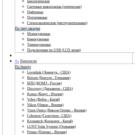
Биологические
Световые микроскопы (оптические)
Цифровые
Портативные
Стереоскопические (инструментальные)
По типу насадки
Монокулярные
Бинокулярные
Тринокулярные
Подключение по USB (LCD экран)
+
-
Бинокли
По бренду
Levenhuk (Левенгук - США)
Bresser (Брессер - Германия)
БПЦ (КОМЗ - Россия)
Discovery (Дискавери - США)
Konus (Конус - Италия)
Veber (Вебер - Китай)
Nikon (Никон - Япония)
Vixen Optics (Виксен Оптикс - Япония)
Celestron (Селестрон - США)
Kromatech (Кроматек - Китай)
LUNT Solar Systems (Германия)
Pentax (Пентакс - Япония)