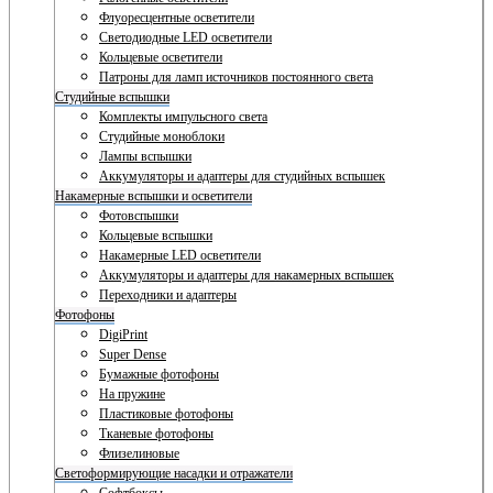
Флуоресцентные осветители
Светодиодные LED осветители
Кольцевые осветители
Патроны для ламп источников постоянного света
Студийные вспышки
Комплекты импульсного света
Студийные моноблоки
Лампы вспышки
Аккумуляторы и адаптеры для студийных вспышек
Накамерные вспышки и осветители
Фотовспышки
Кольцевые вспышки
Накамерные LED осветители
Аккумуляторы и адаптеры для накамерных вспышек
Переходники и адаптеры
Фотофоны
DigiPrint
Super Dense
Бумажные фотофоны
На пружине
Пластиковые фотофоны
Тканевые фотофоны
Флизелиновые
Светоформирующие насадки и отражатели