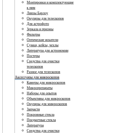
Монтировки и комплектующие
к ним
Линзы Барлоу
Окуляры для телескопов
Для астрофото
Зеркала и призмы
Фильтры
Оптические искатели
Сумки, кейсы, чехлы
Литература для астрономии
Постеры
Средства для очистки
телескопов
Разное для телескопов
Аксессуары для микроскопов
Камеры для микроскопов
Микропрепараты
Наборы для опытов
Объективы для микроскопов
Окуляры для микроскопов
Запчасти
Покровные стекла
Предметные стекла
Литература
Средства для очистки