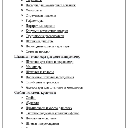
Софтбоксы
Насадки для накамерных вспышек
Фотозонты
Отражатели и панели
Рефлекторы
Портретные тарелки
Конусы и оптические насадки
Сферические рассеиватели
Шторки и фильтры
Переходные кольца и адаптеры
Сотовые насадки
Штативы и моноподы для фото и видеокамер
Штативы для фото и видеокамер
Моноподы
Штативные головы
Наплечные штативы и стедикамы
Струбцины и присоски
Аксессуары для штативов и моноподов
Стойки и системы крепления
Стойки
Журавли
Противовесы и колеса для стоек
Системы подъема и установки фонов
Потолочные системы
Штанги и перекладины