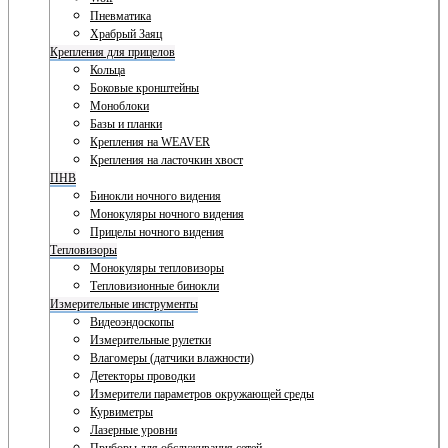
Пневматика
Храбрый Заяц
Крепления для прицелов
Кольца
Боковые кронштейны
Моноблоки
Базы и планки
Крепления на WEAVER
Крепления на ласточкин хвост
ПНВ
Бинокли ночного видения
Монокуляры ночного видения
Прицелы ночного видения
Тепловизоры
Монокуляры тепловизоры
Тепловизионные бинокли
Измерительные инструменты
Видеоэндоскопы
Измерительные рулетки
Влагомеры (датчики влажности)
Детекторы проводки
Измерители параметров окружающей среды
Курвиметры
Лазерные уровни