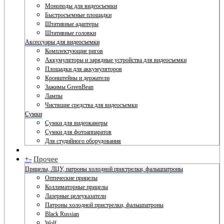
Моноподы для видеосъемки
Быстросъемные площадки
Штативные адаптеры
Штативные головки
Аксессуары для видеосъемки
Комплектующие ригов
Аккумуляторы и зарядные устройства для видеосъемки
Площадки для аккумуляторов
Кронштейны и держатели
Зажимы GreenBean
Лампы
Чистящие средства для видеосъемки
Сумки
Сумки для видеокамеры
Сумки для фотоаппаратов
Для студийного оборудования
+
-
Прочее
Прицелы, ЛЦУ, патроны холодной пристрелки, фальшпатроны
Оптические прицелы
Коллиматорные прицелы
Лазерные целеуказатели
Патроны холодной пристрелки, фальшпатроны
Black Russian
Wolf