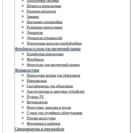
Потолочные системы
Штанги и перекладины
Распорки автополы
Зажимы
Настенные кронштейны
Резьбовые переходники
Держатели
Держатели отражателей
Поворотные консоли-стробофреймы
Фотобоксы и столы для предметной съемки
Платформы поворотные
Фотобоксы
Фотостолы для предметной съемки
Фотоаксессуары
Переходные кольца для объективов
Макрокольца
Светофильтры для объективов
Аккумуляторы и зарядные устройства
Пульты ДУ
Видоискатели
Фотосумки, рюкзаки и чехлы
Сумки для студийного оборудования
Прочие аксессуары
Фоторамки и альбомы
Синхронизаторы и синхрокабели