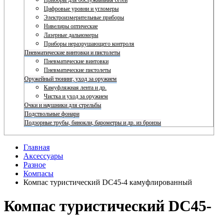
Приборы для обслуживания сетей
Цифровые уровни и угломеры
Электроизмерительные приборы
Нивелиры оптические
Лазерные дальномеры
Приборы неразрушающего контроля
Пневматические винтовки и пистолеты
Пневматические винтовки
Пневматические пистолеты
Оружейный тюнинг, уход за оружием
Камуфляжная лента и др.
Чистка и уход за оружием
Очки и наушники для стрельбы
Подствольные фонари
Подзорные трубы, бинокли, барометры и др. из бронзы
Главная
Аксессуары
Разное
Компасы
Компас туристический DC45-4 камуфлированный
Компас туристический DC45-