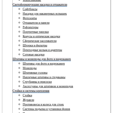
Флизелиновые
Светоформирующие насадки и отражатели
Софтбоксы
Насадки для накамерных вспышек
Фотозонты
Отражатели и панели
Рефлекторы
Портретные тарелки
Конусы и оптические насадки
Сферические рассеиватели
Шторки и фильтры
Переходные кольца и адаптеры
Сотовые насадки
Штативы и моноподы для фото и видеокамер
Штативы для фото и видеокамер
Моноподы
Штативные головы
Наплечные штативы и стедикамы
Струбцины и присоски
Аксессуары для штативов и моноподов
Стойки и системы крепления
Стойки
Журавли
Противовесы и колеса для стоек
Системы подъема и установки фонов