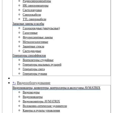
Радиосинхронизаторы
ИК синхронизаторы
Светоловушки
Синхрокабели
TTL синхрокабели
Запасные лампы и колбы
Газоразрядные (импульсные)
Галогенные
Флуоресцентные лампы
Металлогалогенные
Защитные стекла
Светодиодные
Генераторы спецэффектов
Вентиляторы студийные
Генераторы мыльных пузырей
Генераторы снега
Генераторы тумана
+
-
Видеооборудование
Видеомикшеры, конвертеры, контроллеры и аксессуары AVMATRIX
Видеокодеры
Видеомикшеры
Видеомониторы AVMATRIX
Волоконно-оптические удлинители
Камеры и пульты управления