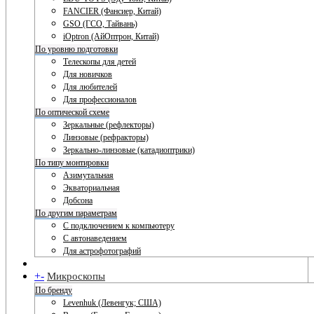
FANCIER (Фансиер, Китай)
GSO (ГСО, Тайвань)
iOptron (АйОптрон, Китай)
По уровню подготовки
Телескопы для детей
Для новичков
Для любителей
Для профессионалов
По оптической схеме
Зеркальные (рефлекторы)
Линзовые (рефракторы)
Зеркально-линзовые (катадиоптрики)
По типу монтировки
Азимутальная
Экваториальная
Добсона
По другим параметрам
С подключением к компьютеру
С автонаведением
Для астрофотографий
+
-
Микроскопы
По бренду
Levenhuk (Левенгук; США)