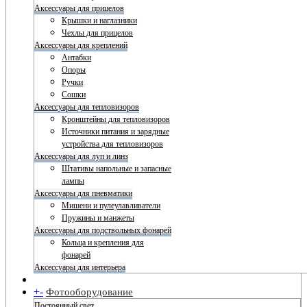
Аксессуары для прицелов
Крышки и наглазники
Чехлы для прицелов
Аксессуары для креплений
Антабки
Опоры
Ручки
Сошки
Аксессуары для тепловизоров
Кронштейны для тепловизоров
Источники питания и зарядные
устройства для тепловизоров
Аксессуары для луп и линз
Штативы напольные и запасные
лампы
Аксессуары для пневматики
Мишени и пулеулавливатели
Пружины и манжеты
Аксессуары для подствольных фонарей
Кольца и крепления для
фонарей
Аксессуары для интерьера
+
-
Фотооборудование
Постоянный свет