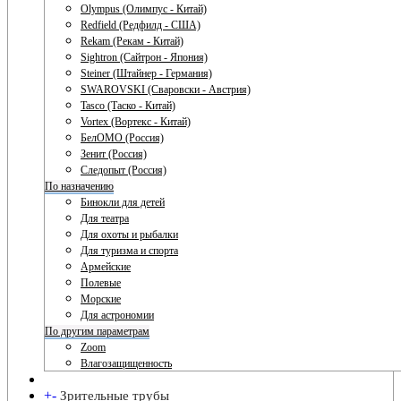
Olympus (Олимпус - Китай)
Redfield (Редфилд - США)
Rekam (Рекам - Китай)
Sightron (Сайтрон - Япония)
Steiner (Штайнер - Германия)
SWAROVSKI (Сваровски - Австрия)
Tasco (Таско - Китай)
Vortex (Вортекс - Китай)
БелОМО (Россия)
Зенит (Россия)
Следопыт (Россия)
По назначению
Бинокли для детей
Для театра
Для охоты и рыбалки
Для туризма и спорта
Армейские
Полевые
Морские
Для астрономии
По другим параметрам
Zoom
Влагозащищенность
+
-
Зрительные трубы