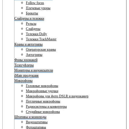
Follow focus
Плечевые упоры
Брекеты
Слайдеры и тележки
Рельсы
Слайдеры
Тележки Dolly
Тележки TrackMaster
Краны и автогрипы
Операторские краны
Автогрипы
Фоны хромакей
Телесуфлеры
Мониторы и видоискатели
iMate продукция
Микрофоны
Головные микрофоны
Микрофонные удочки
Микрофоны для фото DSLR и видеокамер
Петличные микрофоны
Радиосистемы и конвертеры
Студийные микрофоны
Штативы и моноподы
Видеоштативы
Фотоштативы