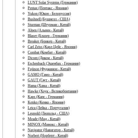
LUNT Solar Systems (Германия)
Pentax (Пентакс - Япония)
Yukon (Юкон - Белоруссия)
Bushnell (Бушнелл - США)
Sturman (Штурман - Китай)
Alpen (Альпен - Китай)
Blaser (Блазер - Германия)
Breaker (Брикер - Китай)
Carl Zeiss (Карл Цейс - Япония)
Combat (Комбат - Китай)
Dicom (Диком - Китай)
Eschenbach (Эшенбах - Германия)
Fujinon (Фуджинон - Китай)
GAMO (Гамо - Китай)
GAUT (Гаут - Китай)
Hama (Хама - Китай)
Hawke (Хоук - Великобритания)
Kaps (Капс - Германия)
Kenko (Кенко - Япония)
Leica (Лейка - Португалия)
Leupold (Люпольд - США)
Meade (Мид - Китай)
MINOX (Минокс - Китай)
Navigator (Навигатор - Китай)
Norbert (Норберт - Китай)