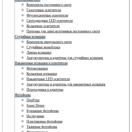
Комплекты постоянного света
Галогенные осветители
Флуоресцентные осветители
Светодиодные LED осветители
Кольцевые осветители
Патроны для ламп источников постоянного света
Студийные вспышки
Комплекты импульсного света
Студийные моноблоки
Лампы вспышки
Аккумуляторы и адаптеры для студийных вспышек
Накамерные вспышки и осветители
Фотовспышки
Кольцевые вспышки
Накамерные LED осветители
Аккумуляторы и адаптеры для накамерных вспышек
Переходники и адаптеры
Фотофоны
DigiPrint
Super Dense
Бумажные фотофоны
На пружине
Пластиковые фотофоны
Тканевые фотофоны