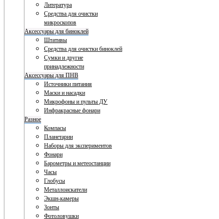
Литература
Средства для очистки
микроскопов
Аксессуары для биноклей
Штативы
Средства для очистки биноклей
Сумки и другие
принадлежности
Аксессуары для ПНВ
Источники питания
Маски и насадки
Микрофоны и пульты ДУ
Инфракрасные фонари
Разное
Компасы
Планетарии
Наборы для экспериментов
Фонари
Барометры и метеостанции
Часы
Глобусы
Металлоискатели
Экшн-камеры
Зонты
Фотоловушки