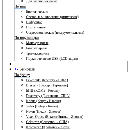
Для различных работ
По типу
Биологические
Световые микроскопы (оптические)
Цифровые
Портативные
Стереоскопические (инструментальные)
По типу насадки
Монокулярные
Бинокулярные
Тринокулярные
Подключение по USB (LCD экран)
+
-
Бинокли
По бренду
Levenhuk (Левенгук - США)
Bresser (Брессер - Германия)
БПЦ (КОМЗ - Россия)
Discovery (Дискавери - США)
Konus (Конус - Италия)
Veber (Вебер - Китай)
Nikon (Никон - Япония)
Vixen Optics (Виксен Оптикс - Япония)
Celestron (Селестрон - США)
Kromatech (Кроматек - Китай)