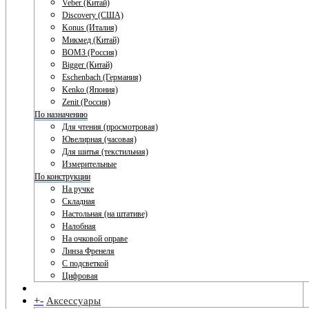
Veber (Китай)
Discovery (США)
Konus (Италия)
Микмед (Китай)
ВОМЗ (Россия)
Bigger (Китай)
Eschenbach (Германия)
Kenko (Япония)
Zenit (Россия)
По назначению
Для чтения (просмотровая)
Ювелирная (часовая)
Для шитья (текстильная)
Измерительные
По конструкции
На ручке
Складная
Настольная (на штативе)
Налобная
На очковой оправе
Линза Френеля
С подсветкой
Цифровая
+
-
Аксессуары