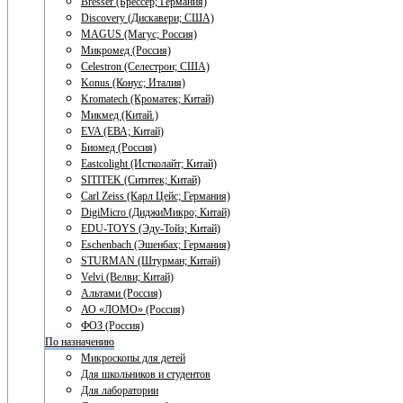
Bresser (Брессер; Германия)
Discovery (Дискавери; США)
MAGUS (Магус; Россия)
Микромед (Россия)
Celestron (Селестрон; США)
Konus (Конус; Италия)
Kromatech (Кроматек; Китай)
Микмед (Китай.)
EVA (ЕВА; Китай)
Биомед (Россия)
Eastcolight (Истколайт; Китай)
SITITEK (Сититек; Китай)
Carl Zeiss (Карл Цейс; Германия)
DigiMicro (ДиджиМикро; Китай)
EDU-TOYS (Эду-Тойз; Китай)
Eschenbach (Эшенбах; Германия)
STURMAN (Штурман; Китай)
Velvi (Велви; Китай)
Альтами (Россия)
АО «ЛОМО» (Россия)
ФОЗ (Россия)
По назначению
Микроскопы для детей
Для школьников и студентов
Для лаборатории