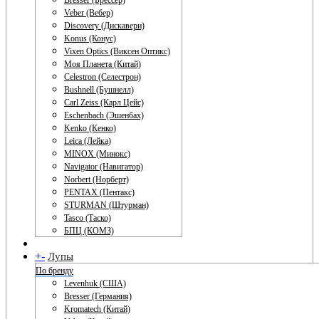
Bresser (Брессер)
Veber (Вебер)
Discovery (Дискавери)
Konus (Конус)
Vixen Optics (Виксен Оптикс)
Моя Планета (Китай)
Celestron (Селестрон)
Bushnell (Бушнелл)
Carl Zeiss (Карл Цейс)
Eschenbach (Эшенбах)
Kenko (Кенко)
Leica (Лейка)
MINOX (Минокс)
Navigator (Навигатор)
Norbert (Норберт)
PENTAX (Пентакс)
STURMAN (Штурман)
Tasco (Таско)
БПЦ (КОМЗ)
+
-
Лупы
По бренду
Levenhuk (США)
Bresser (Германия)
Kromatech (Китай)