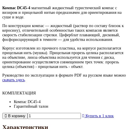
Компас DC45-4
магнитный жидкостный туристический компас с
визиром и прицельной нитью предназначен для ориентирования на
суше и воде.
По конструкции компас — жидкостный (раствор по составу близок к
керосину), отличительной особенностью таких компасов является
скорость стабилизации стрелки. Циферблат плавающий, дисковый,
фосфорисцирующий в темноте — для удобства использования.
Корпус изготовлен из прочного пластика, на корпусе располагается
прицельная нить (мушка). Прицельная прорезь целика располагается
на объективе, линза объектива используется для чтения с диска,
ориентирование осуществляется совмещением трех точек: прорезь
целика (объектив) - прицельная нить - объект.
Руководство по эксплуатации в формате PDF на русском языке можно
скачать здесь
.
КОМПЛЕКТАЦИЯ
Компас DC45-4
Гарантийный талон
В корзину
Купить в 1 клик
Характеристики