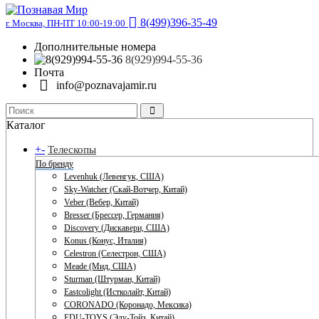
8(499)396-35-49
г. Москва, ПН-ПТ 10:00-19:00
Дополнительные номера
8(929)994-55-36
Почта
info@poznavajamir.ru
Каталог
+
-
Телескопы
По бренду
Levenhuk (Левенгук, США)
Sky-Watcher (Скай-Вотчер, Китай)
Veber (Вебер, Китай)
Bresser (Брессер, Германия)
Discovery (Дискавери, США)
Konus (Конус, Италия)
Celestron (Селестрон, США)
Meade (Мид, США)
Sturman (Штурман, Китай)
Eastcolight (Истколайт, Китай)
CORONADO (Коронадо, Мексика)
EDU-TOYS (Эду-Тойз, Китай)