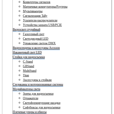
Конвертеры сигналов
Матричные коммутаторы/Роутеры
Мультивьюеры
Сигнализация Tally
Усилители-распределители
Устройства захвата USB/PCIE
Видеосвет студийный
Галогенный свет
Светодиодный LED
Управление светом DMX
Видеосендеры и аксессуары Accsoon
Накамерный свет LED
Стойки для видеосъемки
C-Stand
GBStand
MultiStand
Titan
Аксессуары к стойкам
Стедикамы и моторизованные системы
Модификаторы света
Зонты для видеосъемки
Отражатели
Светоформирующие насадки
Софтбоксы для видеосъемки
Плечевые упоры и обвесы