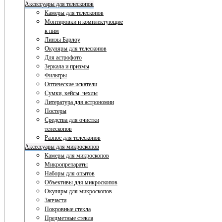
Аксессуары для телескопов
Камеры для телескопов
Монтировки и комплектующие
к ним
Линзы Барлоу
Окуляры для телескопов
Для астрофото
Зеркала и призмы
Фильтры
Оптические искатели
Сумки, кейсы, чехлы
Литература для астрономии
Постеры
Средства для очистки
телескопов
Разное для телескопов
Аксессуары для микроскопов
Камеры для микроскопов
Микропрепараты
Наборы для опытов
Объективы для микроскопов
Окуляры для микроскопов
Запчасти
Покровные стекла
Предметные стекла