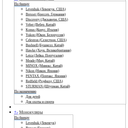
По бренду
Levenhuk (Левенгук. США)
Bresser (Брессер. Германия)
Discovery (Дискавери. США)
Veber (Вебер. Китай)
Konus (Конус. Италия)
Yukon (Юкон. Белоруссия)
Celestron (Селестрон. США)
Bushnell (Бушнелл. Китай)
Hawke (Хоук. Великобритания)
Leica (Лейка. Португалия)
Meade (Мид. Китай)
MINOX (Минокс. Китай)
Nikon (Никон. Япония)
PENTAX (Пентакс. Япония)
Redfield (Редфилд. США)
STURMAN (Штурман. Китай)
По назначению
Для детей
Для охоты и спорта
+
-
Монокуляры
По бренду
Levenhuk (Левенгук)