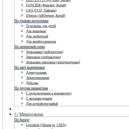
EDU-TOYS (Эду-Тойз, Китай)
FANCIER (Фансиер, Китай)
GSO (ГСО, Тайвань)
iOptron (АйОптрон, Китай)
По уровню подготовки
Телескопы для детей
Для новичков
Для любителей
Для профессионалов
По оптической схеме
Зеркальные (рефлекторы)
Линзовые (рефракторы)
Зеркально-линзовые (катадиоптрики)
По типу монтировки
Азимутальная
Экваториальная
Добсона
По другим параметрам
С подключением к компьютеру
С автонаведением
Для астрофотографий
+
-
Микроскопы
По бренду
Levenhuk (Левенгук; США)