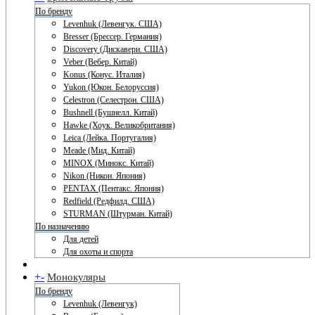
По бренду
Levenhuk (Левенгук. США)
Bresser (Брессер. Германия)
Discovery (Дискавери. США)
Veber (Вебер. Китай)
Konus (Конус. Италия)
Yukon (Юкон. Белоруссия)
Celestron (Селестрон. США)
Bushnell (Бушнелл. Китай)
Hawke (Хоук. Великобритания)
Leica (Лейка. Португалия)
Meade (Мид. Китай)
MINOX (Минокс. Китай)
Nikon (Никон. Япония)
PENTAX (Пентакс. Япония)
Redfield (Редфилд. США)
STURMAN (Штурман. Китай)
По назначению
Для детей
Для охоты и спорта
+
-
Монокуляры
По бренду
Levenhuk (Левенгук)