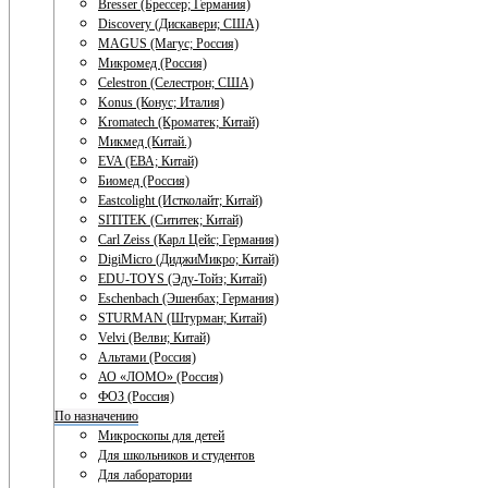
Bresser (Брессер; Германия)
Discovery (Дискавери; США)
MAGUS (Магус; Россия)
Микромед (Россия)
Celestron (Селестрон; США)
Konus (Конус; Италия)
Kromatech (Кроматек; Китай)
Микмед (Китай.)
EVA (ЕВА; Китай)
Биомед (Россия)
Eastcolight (Истколайт; Китай)
SITITEK (Сититек; Китай)
Carl Zeiss (Карл Цейс; Германия)
DigiMicro (ДиджиМикро; Китай)
EDU-TOYS (Эду-Тойз; Китай)
Eschenbach (Эшенбах; Германия)
STURMAN (Штурман; Китай)
Velvi (Велви; Китай)
Альтами (Россия)
АО «ЛОМО» (Россия)
ФОЗ (Россия)
По назначению
Микроскопы для детей
Для школьников и студентов
Для лаборатории