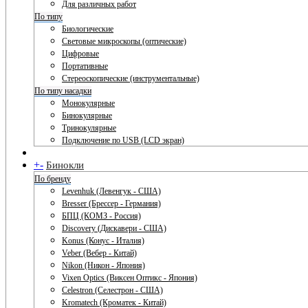
Для различных работ
По типу
Биологические
Световые микроскопы (оптические)
Цифровые
Портативные
Стереоскопические (инструментальные)
По типу насадки
Монокулярные
Бинокулярные
Тринокулярные
Подключение по USB (LCD экран)
+
-
Бинокли
По бренду
Levenhuk (Левенгук - США)
Bresser (Брессер - Германия)
БПЦ (КОМЗ - Россия)
Discovery (Дискавери - США)
Konus (Конус - Италия)
Veber (Вебер - Китай)
Nikon (Никон - Япония)
Vixen Optics (Виксен Оптикс - Япония)
Celestron (Селестрон - США)
Kromatech (Кроматек - Китай)