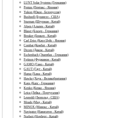
LUNT Solar Systems (Германия)
Pentax (Пентакс - Япония)
Yukon (Юкон - Белоруссия)
Bushnell (Бушнелл - США)
Sturman (Штурман - Китай)
Alpen (Альпен - Китай)
Blaser (Блазер - Германия)
Breaker (Брикер - Китай)
Carl Zeiss (Карл Цейс - Япония)
Combat (Комбат - Китай)
Dicom (Диком - Китай)
Eschenbach (Эшенбах - Германия)
Fujinon (Фуджинон - Китай)
GAMO (Гамо - Китай)
GAUT (Гаут - Китай)
Hama (Хама - Китай)
Hawke (Хоук - Великобритания)
Kaps (Капс - Германия)
Kenko (Кенко - Япония)
Leica (Лейка - Португалия)
Leupold (Люпольд - США)
Meade (Мид - Китай)
MINOX (Минокс - Китай)
Navigator (Навигатор - Китай)
Norbert (Норберт - Китай)