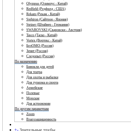
Olympus (Олимпус - Китай)
Redfield (Редфилд - США)
Rekam (Рекам - Китай)
Sightron (Сайтрон - Япония)
Steiner (Штайнер - Германия)
SWAROVSKI (Сваровски - Австрия)
Tasco (Таско - Китай)
Vortex (Вортекс - Китай)
БелОМО (Россия)
Зенит (Россия)
Следопыт (Россия)
По назначению
Бинокли для детей
Для театра
Для охоты и рыбалки
Для туризма и спорта
Армейские
Полевые
Морские
Для астрономии
По другим параметрам
Zoom
Влагозащищенность
+
-
Зрительные трубы