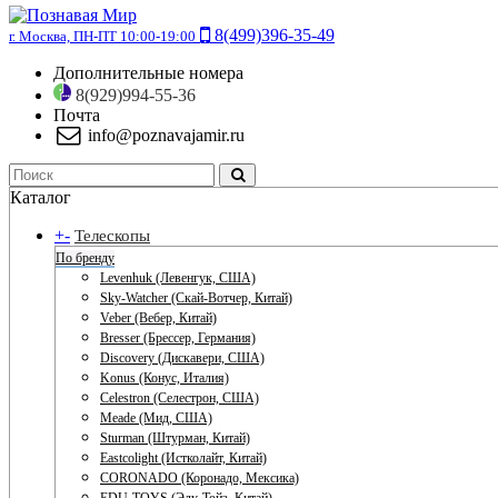
8(499)396-35-49
г. Москва, ПН-ПТ 10:00-19:00
Дополнительные номера
8(929)994-55-36
Почта
info@poznavajamir.ru
Каталог
+
-
Телескопы
По бренду
Levenhuk (Левенгук, США)
Sky-Watcher (Скай-Вотчер, Китай)
Veber (Вебер, Китай)
Bresser (Брессер, Германия)
Discovery (Дискавери, США)
Konus (Конус, Италия)
Celestron (Селестрон, США)
Meade (Мид, США)
Sturman (Штурман, Китай)
Eastcolight (Истколайт, Китай)
CORONADO (Коронадо, Мексика)