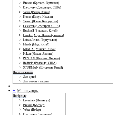
Bresser (Брессер. Германия)
Discovery (Дискавери. США)
Veber (Вебер. Китай)
Konus (Конус. Италия)
Yukon (Юкон. Белоруссия)
Celestron (Селестрон. США)
Bushnell (Бушнелл. Китай)
Hawke (Хоук. Великобритания)
Leica (Лейка. Португалия)
Meade (Мид. Китай)
MINOX (Минокс. Китай)
Nikon (Никон. Япония)
PENTAX (Пентакс. Япония)
Redfield (Редфилд. США)
STURMAN (Штурман. Китай)
По назначению
Для детей
Для охоты и спорта
+
-
Монокуляры
По бренду
Levenhuk (Левенгук)
Bresser (Брессер)
Veber (Вебер)
Discovery (Дискавери)