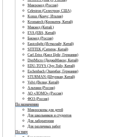
Микромед (Россия)
Celestron (Селестрон; США)
Konus (Конус; Италия)
Kromatech (Кроматек; Китай)
Микмед (Китай.)
EVA (ЕВА; Китай)
Биомед (Россия)
Eastcolight (Истколайт; Китай)
SITITEK (Сититек; Китай)
Carl Zeiss (Карл Цейс; Германия)
DigiMicro (ДиджиМикро; Китай)
EDU-TOYS (Эду-Тойз; Китай)
Eschenbach (Эшенбах; Германия)
STURMAN (Штурман; Китай)
Velvi (Велви; Китай)
Альтами (Россия)
АО «ЛОМО» (Россия)
ФОЗ (Россия)
По назначению
Микроскопы для детей
Для школьников и студентов
Для лаборатории
Для различных работ
По типу