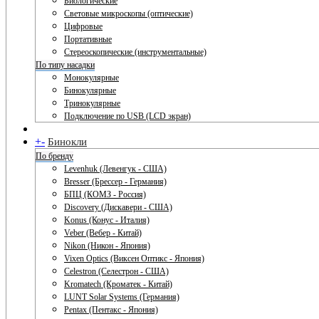
Биологические
Световые микроскопы (оптические)
Цифровые
Портативные
Стереоскопические (инструментальные)
По типу насадки
Монокулярные
Бинокулярные
Тринокулярные
Подключение по USB (LCD экран)
+
-
Бинокли
По бренду
Levenhuk (Левенгук - США)
Bresser (Брессер - Германия)
БПЦ (КОМЗ - Россия)
Discovery (Дискавери - США)
Konus (Конус - Италия)
Veber (Вебер - Китай)
Nikon (Никон - Япония)
Vixen Optics (Виксен Оптикс - Япония)
Celestron (Селестрон - США)
Kromatech (Кроматек - Китай)
LUNT Solar Systems (Германия)
Pentax (Пентакс - Япония)