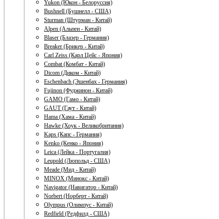
Yukon (Юкон - Белоруссия)
Bushnell (Бушнелл - США)
Sturman (Штурман - Китай)
Alpen (Альпен - Китай)
Blaser (Блазер - Германия)
Breaker (Брикер - Китай)
Carl Zeiss (Карл Цейс - Япония)
Combat (Комбат - Китай)
Dicom (Диком - Китай)
Eschenbach (Эшенбах - Германия)
Fujinon (Фуджинон - Китай)
GAMO (Гамо - Китай)
GAUT (Гаут - Китай)
Hama (Хама - Китай)
Hawke (Хоук - Великобритания)
Kaps (Капс - Германия)
Kenko (Кенко - Япония)
Leica (Лейка - Португалия)
Leupold (Люпольд - США)
Meade (Мид - Китай)
MINOX (Минокс - Китай)
Navigator (Навигатор - Китай)
Norbert (Норберт - Китай)
Olympus (Олимпус - Китай)
Redfield (Редфилд - США)