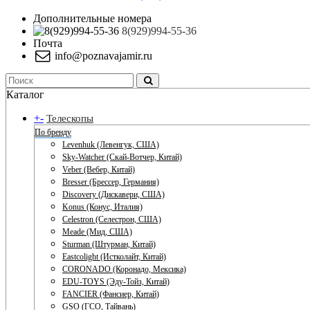
Дополнительные номера
8(929)994-55-36
Почта
info@poznavajamir.ru
Каталог
+
-
Телескопы
По бренду
Levenhuk (Левенгук, США)
Sky-Watcher (Скай-Вотчер, Китай)
Veber (Вебер, Китай)
Bresser (Брессер, Германия)
Discovery (Дискавери, США)
Konus (Конус, Италия)
Celestron (Селестрон, США)
Meade (Мид, США)
Sturman (Штурман, Китай)
Eastcolight (Истколайт, Китай)
CORONADO (Коронадо, Мексика)
EDU-TOYS (Эду-Тойз, Китай)
FANCIER (Фансиер, Китай)
GSO (ГСО, Тайвань)