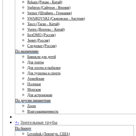
Rekam (Рекам - Китай)
Sightron (Сайтрон - Япония)
Steiner (Штайнер - Германия)
SWAROVSKI (Сваровски - Австрия)
Tasco (Таско - Китай)
Vortex (Вортекс - Китай)
БелОМО (Россия)
Зенит (Россия)
Следопыт (Россия)
По назначению
Бинокли для детей
Для театра
Для охоты и рыбалки
Для туризма и спорта
Армейские
Полевые
Морские
Для астрономии
По другим параметрам
Zoom
Влагозащищенность
+
-
Зрительные трубы
По бренду
Levenhuk (Левенгук. США)