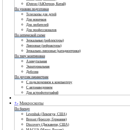
iOptron (АйОптрон, Китай)
По уровню подготовки
Телескопы для детей
Для новичков
Для любителей
Для профессионалов
По оптической схеме
Зеркальные (рефлекторы)
Линзовые (рефракторы)
Зеркально-линзовые (катадиоптрики)
По типу монтировки
Азимутальная
Экваториальная
Добсона
По другим параметрам
С подключением к компьютеру
С автонаведением
Для астрофотографий
+
-
Микроскопы
По бренду
Levenhuk (Левенгук; США)
Bresser (Брессер; Германия)
Discovery (Дискавери; США)
MAGUS (Магус; Россия)