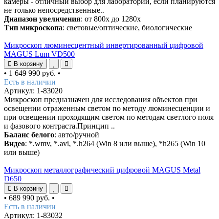
камеры - отличный выбор для лаборатории, если планируются
не только непосредственные..
Диапазон увеличения
: от 800х до 1280х
Тип микроскопа
: световые/оптические, биологические
Микроскоп люминесцентный инвертированный цифровой
MAGUS Lum VD500
В корзину
•
1 649 990 руб.
•
Есть в наличии
Артикул: 1-83020
Микроскоп предназначен для исследования объектов при
освещении отраженным светом по методу люминесценции и
при освещении проходящим светом по методам светлого поля
и фазового контраста.Принцип ..
Баланс белого
: авто/ручной
Видео
: *.wmv, *.avi, *.h264 (Win 8 или выше), *h265 (Win 10
или выше)
Микроскоп металлографический цифровой MAGUS Metal
D650
В корзину
•
689 990 руб.
•
Есть в наличии
Артикул: 1-83032