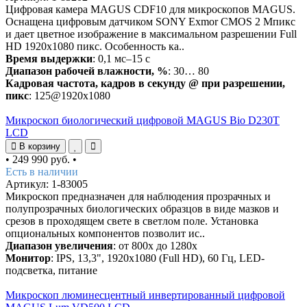
Цифровая камера MAGUS CDF10 для микроскопов MAGUS.
Оснащена цифровым датчиком SONY Exmor CMOS 2 Мпикс
и дает цветное изображение в максимальном разрешении Full
HD 1920x1080 пикс. Особенность ка..
Время выдержки
: 0,1 мс–15 с
Диапазон рабочей влажности, %
: 30… 80
Кадровая частота, кадров в секунду @ при разрешении,
пикс
: 125@1920x1080
Микроскоп биологический цифровой MAGUS Bio D230T
LCD
В корзину
•
249 990 руб.
•
Есть в наличии
Артикул: 1-83005
Микроскоп предназначен для наблюдения прозрачных и
полупрозрачных биологических образцов в виде мазков и
срезов в проходящем свете в светлом поле. Установка
опциональных компонентов позволит ис..
Диапазон увеличения
: от 800х до 1280х
Монитор
: IPS, 13,3", 1920x1080 (Full HD), 60 Гц, LED-
подсветка, питание
Микроскоп люминесцентный инвертированный цифровой