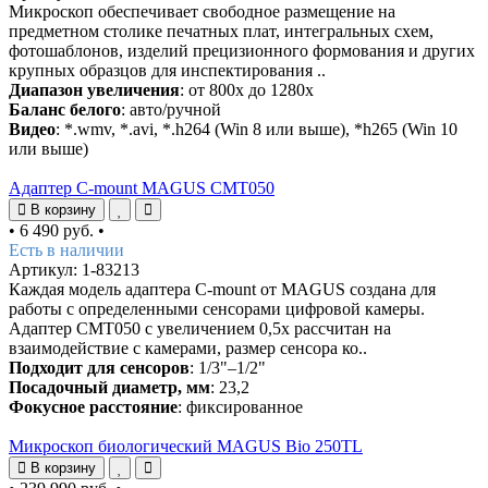
Микроскоп обеспечивает свободное размещение на
предметном столике печатных плат, интегральных схем,
фотошаблонов, изделий прецизионного формования и других
крупных образцов для инспектирования ..
Диапазон увеличения
: от 800х до 1280х
Баланс белого
: авто/ручной
Видео
: *.wmv, *.avi, *.h264 (Win 8 или выше), *h265 (Win 10
или выше)
Адаптер C-mount MAGUS CMT050
В корзину
•
6 490 руб.
•
Есть в наличии
Артикул: 1-83213
Каждая модель адаптера C-mount от MAGUS создана для
работы с определенными сенсорами цифровой камеры.
Адаптер CMT050 с увеличением 0,5х рассчитан на
взаимодействие с камерами, размер сенсора ко..
Подходит для сенсоров
: 1/3"–1/2"
Посадочный диаметр, мм
: 23,2
Фокусное расстояние
: фиксированное
Микроскоп биологический MAGUS Bio 250TL
В корзину