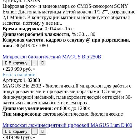
Артикул: 1-83198
Цифровая фото- и видеокамера со CMOS-сенсором SONY
Exmor. Диагональ матрицы у этой модели 1/1,2'''', разрешение
2,1 Мпикс. В конструкции матрицы используется обратная
засветка, поэтому у нее ни..
Время выдержки
: 0,014 мс–15 с
Диапазон рабочей влажности, %
: 30… 80
Кадровая частота, кадров в секунду @ при разрешении,
пикс
: 96@1920x1080
Микроскоп биологический MAGUS Bio 250B
В корзину
•
229 990 руб.
•
Есть в наличии
Артикул: 1-82888
MAGUS Bio 250B - биологический микроскоп для работы с
полупрозрачными и прозрачными образцами. Оснащен
бинокулярной насадкой, планахроматической оптикой и 30-
ваттным галогенным осветителем прох..
Диапазон увеличения
: от 800х до 1280х
Тип микроскопа
: световые/оптические, биологические
Микроскоп люминесцентный цифровой MAGUS Lum D400
В корзину
•
819 990 руб.
•