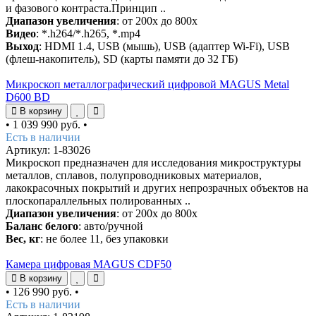
и фазового контраста.Принцип ..
Диапазон увеличения
: от 200х до 800х
Видео
: *.h264/*.h265, *.mp4
Выход
: HDMI 1.4, USB (мышь), USB (адаптер Wi-Fi), USB
(флеш-накопитель), SD (карты памяти до 32 ГБ)
Микроскоп металлографический цифровой MAGUS Metal
D600 BD
В корзину
•
1 039 990 руб.
•
Есть в наличии
Артикул: 1-83026
Микроскоп предназначен для исследования микроструктуры
металлов, сплавов, полупроводниковых материалов,
лакокрасочных покрытий и других непрозрачных объектов на
плоскопараллельных полированных ..
Диапазон увеличения
: от 200х до 800х
Баланс белого
: авто/ручной
Вес, кг
: не более 11, без упаковки
Камера цифровая MAGUS CDF50
В корзину
•
126 990 руб.
•
Есть в наличии