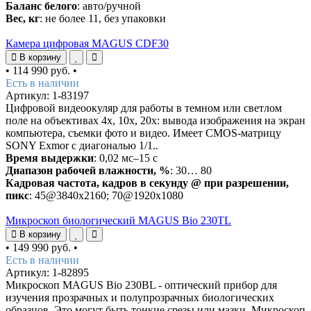
Баланс белого
: авто/ручной
Вес, кг
: не более 11, без упаковки
Камера цифровая MAGUS CDF30
В корзину
•
114 990 руб.
•
Есть в наличии
Артикул: 1-83197
Цифровой видеоокуляр для работы в темном или светлом
поле на объективах 4х, 10х, 20х: вывода изображения на экран
компьютера, съемки фото и видео. Имеет CMOS-матрицу
SONY Exmor с диагональю 1/1..
Время выдержки
: 0,02 мс–15 с
Диапазон рабочей влажности, %
: 30… 80
Кадровая частота, кадров в секунду @ при разрешении,
пикс
: 45@3840x2160; 70@1920x1080
Микроскоп биологический MAGUS Bio 230TL
В корзину
•
149 990 руб.
•
Есть в наличии
Артикул: 1-82895
Микроскоп MAGUS Bio 230BL - оптический прибор для
изучения прозрачных и полупрозрачных биологических
образцов. Это могут быть тонкие срезы или мазки. Микроскоп