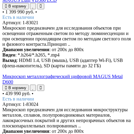
MAGUS Lum VD500 LCD
В корзину
•
1 399 990 руб.
•
Есть в наличии
Артикул: 1-83021
Микроскоп предназначен для исследования объектов при
освещении отраженным светом по методу люминесценции и
при освещении проходящим светом по методам светлого поля
и фазового контраста.Принцип ..
Диапазон увеличения
: от 200х до 800х
Видео
: *.h264/*.h265, *.mp4
Выход
: HDMI 1.4, USB (мышь), USB (адаптер Wi-Fi), USB
(флеш-накопитель), SD (карты памяти до 32 ГБ)
Микроскоп металлографический цифровой MAGUS Metal
D600
В корзину
•
439 990 руб.
•
Есть в наличии
Артикул: 1-83024
Микроскоп предназначен для исследования микроструктуры
металлов, сплавов, полупроводниковых материалов,
лакокрасочных покрытий и других непрозрачных объектов на
плоскопараллельных полированных ..
Диапазон увеличения
: от 200х до 800х