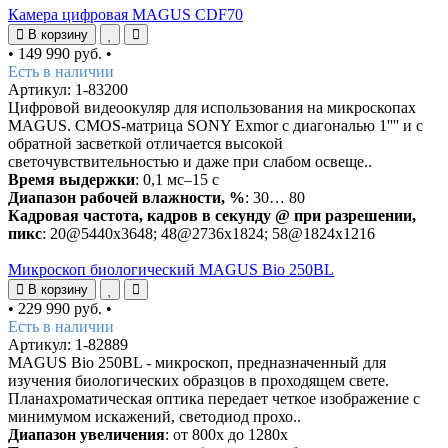
Камера цифровая MAGUS CDF70
В корзину
•
149 990 руб.
•
Есть в наличии
Артикул: 1-83200
Цифровой видеоокуляр для использования на микроскопах
MAGUS. CMOS-матрица SONY Exmor с диагональю 1'''' и с
обратной засветкой отличается высокой
светочувствительностью и даже при слабом освеще..
Время выдержки
: 0,1 мс–15 с
Диапазон рабочей влажности, %
: 30… 80
Кадровая частота, кадров в секунду @ при разрешении,
пикс
: 20@5440x3648; 48@2736x1824; 58@1824x1216
Микроскоп биологический MAGUS Bio 250BL
В корзину
•
229 990 руб.
•
Есть в наличии
Артикул: 1-82889
MAGUS Bio 250BL - микроскоп, предназначенный для
изучения биологических образцов в проходящем свете.
Планахроматическая оптика передает четкое изображение с
минимумом искажений, светодиод прохо..
Диапазон увеличения
: от 800х до 1280х