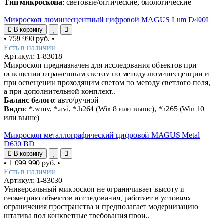
Тип микроскопа
: световые/оптические, биологические
Микроскоп люминесцентный цифровой MAGUS Lum D400L
В корзину
•
759 990 руб.
•
Есть в наличии
Артикул: 1-83018
Микроскоп предназначен для исследования объектов при
освещении отраженным светом по методу люминесценции и
при освещении проходящим светом по методу светлого поля,
а при дополнительной комплект..
Баланс белого
: авто/ручной
Видео
: *.wmv, *.avi, *.h264 (Win 8 или выше), *h265 (Win 10
или выше)
Микроскоп металлографический цифровой MAGUS Metal
D630 BD
В корзину
•
1 099 990 руб.
•
Есть в наличии
Артикул: 1-83030
Универсальный микроскоп не ограничивает высоту и
геометрию объектов исследования, работает в условиях
ограничения пространства и предполагает модернизацию
штатива под конкретные требования прои..