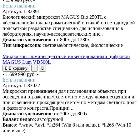
•
239 990 руб.
•
Есть в наличии
Артикул: 1-82891
Биологический микроскоп MAGUS Bio 250TL с
«бесконечной» планахроматической оптикой и светодиодной
подсветкой разработан специально для использования в
лабораториях, научно-исследовательских инс..
Диапазон увеличения
: от 800х до 1280х
Тип микроскопа
: световые/оптические, биологические
Микроскоп люминесцентный инвертированный цифровой
MAGUS Lum VD500L
В корзину
•
1 699 990 руб.
•
Есть в наличии
Артикул: 1-83022
Микроскоп предназначен для исследования объектов при
освещении отраженным светом по методу люминесценции и
при освещении проходящим светом по методам светлого поля
и фазового контраста.Принцип ..
Диапазон увеличения
: от 200х до 800х
Баланс белого
: авто/ручной
Видео
: *.wmv, *.avi, *.h264 (Win 8 или выше), *h265 (Win 10
или выше)