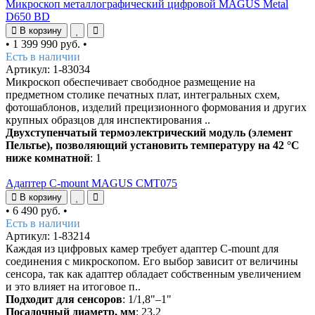
Микроскоп металлографический цифровой MAGUS Metal
D650 BD
В корзину
•
1 399 990 руб.
•
Есть в наличии
Артикул: 1-83034
Микроскоп обеспечивает свободное размещение на
предметном столике печатных плат, интегральных схем,
фотошаблонов, изделий прецизионного формования и других
крупных образцов для инспектирования ..
Двухступенчатый термоэлектрический модуль (элемент
Пельтье), позволяющий установить температуру на 42 °C
ниже комнатной
: 1
Адаптер C-mount MAGUS CMT075
В корзину
•
6 490 руб.
•
Есть в наличии
Артикул: 1-83214
Каждая из цифровых камер требует адаптер C-mount для
соединения с микроскопом. Его выбор зависит от величины
сенсора, так как адаптер обладает собственным увеличением
и это влияет на итоговое п..
Подходит для сенсоров
: 1/1,8"–1"
Посадочный диаметр, мм
: 23,2