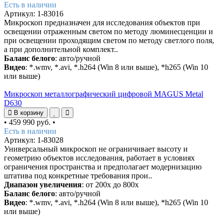
Есть в наличии
Артикул: 1-83016
Микроскоп предназначен для исследования объектов при
освещении отраженным светом по методу люминесценции и
при освещении проходящим светом по методу светлого поля,
а при дополнительной комплект..
Баланс белого
: авто/ручной
Видео
: *.wmv, *.avi, *.h264 (Win 8 или выше), *h265 (Win 10
или выше)
Микроскоп металлографический цифровой MAGUS Metal
D630
В корзину
•
459 990 руб.
•
Есть в наличии
Артикул: 1-83028
Универсальный микроскоп не ограничивает высоту и
геометрию объектов исследования, работает в условиях
ограничения пространства и предполагает модернизацию
штатива под конкретные требования прои..
Диапазон увеличения
: от 200х до 800х
Баланс белого
: авто/ручной
Видео
: *.wmv, *.avi, *.h264 (Win 8 или выше), *h265 (Win 10
или выше)