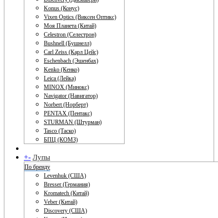
Konus (Конус)
Vixen Optics (Виксен Оптикс)
Моя Планета (Китай)
Celestron (Селестрон)
Bushnell (Бушнелл)
Carl Zeiss (Карл Цейс)
Eschenbach (Эшенбах)
Kenko (Кенко)
Leica (Лейка)
MINOX (Минокс)
Navigator (Навигатор)
Norbert (Норберт)
PENTAX (Пентакс)
STURMAN (Штурман)
Tasco (Таско)
БПЦ (КОМЗ)
+
-
Лупы
По бренду
Levenhuk (США)
Bresser (Германия)
Kromatech (Китай)
Veber (Китай)
Discovery (США)