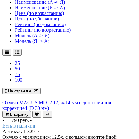
Наименование (А -> Я)
Наименование (Я -> А)
Цена (по возрастанию)
Цена (по убыванию)
Рейтинг (по убыванию)
Рейтинг (по возрастанию)
Модель (А -> Я)
Модель (Я -> А)
25
50
75
100
На странице:
25
Окуляр MAGUS MD12 12,5х/14 мм с диоптрийной
коррекцией (D 30 мм)
В корзину
•
11 790 руб.
•
Есть в наличии
Артикул: 1-82917
Окуляр с увеличением 12,5x, с кольцом диоптрийной