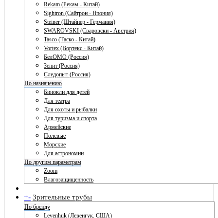
Rekam (Рекам - Китай)
Sightron (Сайтрон - Япония)
Steiner (Штайнер - Германия)
SWAROVSKI (Сваровски - Австрия)
Tasco (Таско - Китай)
Vortex (Вортекс - Китай)
БелОМО (Россия)
Зенит (Россия)
Следопыт (Россия)
По назначению
Бинокли для детей
Для театра
Для охоты и рыбалки
Для туризма и спорта
Армейские
Полевые
Морские
Для астрономии
По другим параметрам
Zoom
Влагозащищенность
+
-
Зрительные трубы
По бренду
Levenhuk (Левенгук. США)