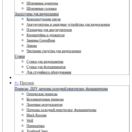
Штативные адаптеры
Штативные головки
Аксессуары для видеосъемки
Комплектующие ригов
Аккумуляторы и зарядные устройства для видеосъемки
Площадки для аккумуляторов
Кронштейны и держатели
Зажимы GreenBean
Лампы
Чистящие средства для видеосъемки
Сумки
Сумки для видеокамеры
Сумки для фотоаппаратов
Для студийного оборудования
+
-
Прочее
Прицелы, ЛЦУ, патроны холодной пристрелки, фальшпатроны
Оптические прицелы
Коллиматорные прицелы
Лазерные целеуказатели
Патроны холодной пристрелки, фальшпатроны
Black Russian
Wolf
Пневматика
Храбрый Заяц