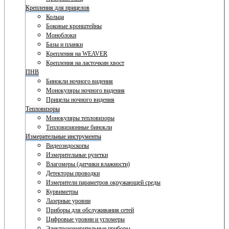
Крепления для прицелов
Кольца
Боковые кронштейны
Моноблоки
Базы и планки
Крепления на WEAVER
Крепления на ласточкин хвост
ПНВ
Бинокли ночного видения
Монокуляры ночного видения
Прицелы ночного видения
Тепловизоры
Монокуляры тепловизоры
Тепловизионные бинокли
Измерительные инструменты
Видеоэндоскопы
Измерительные рулетки
Влагомеры (датчики влажности)
Детекторы проводки
Измерители параметров окружающей среды
Курвиметры
Лазерные уровни
Приборы для обслуживания сетей
Цифровые уровни и угломеры
Электроизмерительные приборы