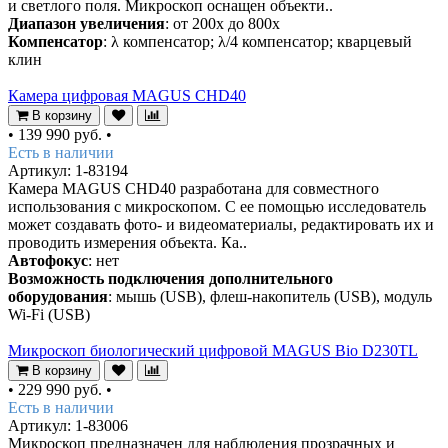
и светлого поля. Микроскоп оснащен объекти..
Диапазон увеличения
: от 200х до 800х
Компенсатор
: λ компенсатор; λ/4 компенсатор; кварцевый
клин
Камера цифровая MAGUS CHD40
В корзину
•
139 990 руб.
•
Есть в наличии
Артикул: 1-83194
Камера MAGUS CHD40 разработана для совместного
использования с микроскопом. С ее помощью исследователь
может создавать фото- и видеоматериалы, редактировать их и
проводить измерения объекта. Ка..
Автофокус
: нет
Возможность подключения дополнительного
оборудования
: мышь (USB), флеш-накопитель (USB), модуль
Wi-Fi (USB)
Микроскоп биологический цифровой MAGUS Bio D230TL
В корзину
•
229 990 руб.
•
Есть в наличии
Артикул: 1-83006
Микроскоп предназначен для наблюдения прозрачных и