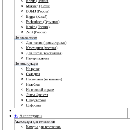
Konus (Италия)
Микмед (Китай)
ВОМЗ (Россия)
Bigger (Китай)
Eschenbach (Германия)
Kenko (Япония)
Zenit (Россия)
По назначению
Для чтения (просмотровая)
Ювелирная (часовая)
Для шитья (текстильная)
Измерительные
По конструкции
На ручке
Складная
Настольная (на штативе)
Налобная
На очковой оправе
Линза Френеля
С подсветкой
Цифровая
+
-
Аксессуары
Аксессуары для телескопов
Камеры для телескопов