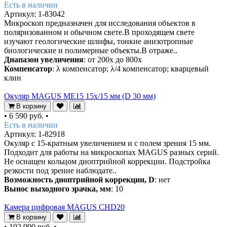
Есть в наличии
Артикул: 1-83042
Микроскоп предназначен для исследования объектов в
поляризованном и обычном свете.В проходящем свете
изучают геологические шлифы, тонкие анизотропные
биологические и полимерные объекты.В отраже..
Диапазон увеличения
: от 200х до 800х
Компенсатор
: λ компенсатор; λ/4 компенсатор; кварцевый
клин
Окуляр MAGUS ME15 15х/15 мм (D 30 мм)
В корзину
•
6 590 руб.
•
Есть в наличии
Артикул: 1-82918
Окуляр с 15-кратным увеличением и с полем зрения 15 мм.
Подходит для работы на микроскопах MAGUS разных серий.
Не оснащен кольцом диоптрийной коррекции. Подстройка
резкости под зрение наблюдате..
Возможность диоптрийной коррекции, D
: нет
Вынос выходного зрачка, мм
: 10
Камера цифровая MAGUS CHD20
В корзину
•
102 990 руб.
•