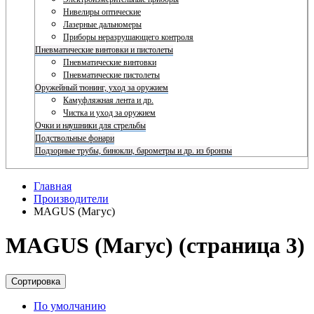
Нивелиры оптические
Лазерные дальномеры
Приборы неразрушающего контроля
Пневматические винтовки и пистолеты
Пневматические винтовки
Пневматические пистолеты
Оружейный тюнинг, уход за оружием
Камуфляжная лента и др.
Чистка и уход за оружием
Очки и наушники для стрельбы
Подствольные фонари
Подзорные трубы, бинокли, барометры и др. из бронзы
Главная
Производители
MAGUS (Магус)
MAGUS (Магус) (страница 3)
Сортировка
По умолчанию