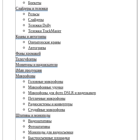
Брекеты
Слайдеры и тележки
Рельсы
Слайдеры
Тележки Dolly
Тележки TrackMaster
Краны и автогрипы
Операторские краны
Автогрипы
Фоны хромакей
Телесуфлеры
Мониторы и видоискатели
iMate продукция
Микрофоны
Головные микрофоны
Микрофонные удочки
Микрофоны для фото DSLR и видеокамер
Петличные микрофоны
Радиосистемы и конвертеры
Студийные микрофоны
Штативы и моноподы
Видеоштативы
Фотоштативы
Моноподы для видеосъемки
Быстросъемные площадки