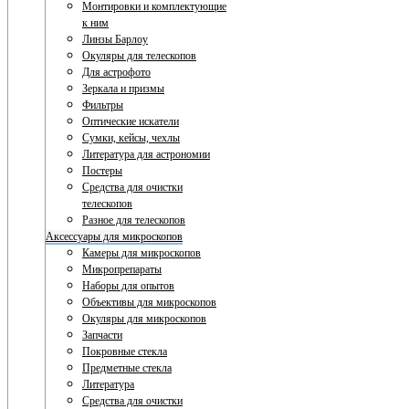
Монтировки и комплектующие
к ним
Линзы Барлоу
Окуляры для телескопов
Для астрофото
Зеркала и призмы
Фильтры
Оптические искатели
Сумки, кейсы, чехлы
Литература для астрономии
Постеры
Средства для очистки
телескопов
Разное для телескопов
Аксессуары для микроскопов
Камеры для микроскопов
Микропрепараты
Наборы для опытов
Объективы для микроскопов
Окуляры для микроскопов
Запчасти
Покровные стекла
Предметные стекла
Литература
Средства для очистки