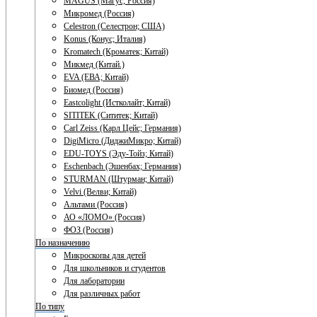
MAGUS (Магус; Россия)
Микромед (Россия)
Celestron (Селестрон; США)
Konus (Конус; Италия)
Kromatech (Кроматек; Китай)
Микмед (Китай.)
EVA (ЕВА; Китай)
Биомед (Россия)
Eastcolight (Истколайт; Китай)
SITITEK (Сититек; Китай)
Carl Zeiss (Карл Цейс; Германия)
DigiMicro (ДиджиМикро; Китай)
EDU-TOYS (Эду-Тойз; Китай)
Eschenbach (Эшенбах; Германия)
STURMAN (Штурман; Китай)
Velvi (Велви; Китай)
Альтами (Россия)
АО «ЛОМО» (Россия)
ФОЗ (Россия)
По назначению
Микроскопы для детей
Для школьников и студентов
Для лаборатории
Для различных работ
По типу