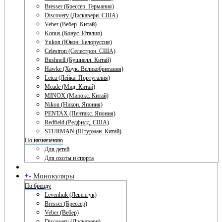
Bresser (Брессер. Германия)
Discovery (Дискавери. США)
Veber (Вебер. Китай)
Konus (Конус. Италия)
Yukon (Юкон. Белоруссия)
Celestron (Селестрон. США)
Bushnell (Бушнелл. Китай)
Hawke (Хоук. Великобритания)
Leica (Лейка. Португалия)
Meade (Мид. Китай)
MINOX (Минокс. Китай)
Nikon (Никон. Япония)
PENTAX (Пентакс. Япония)
Redfield (Редфилд. США)
STURMAN (Штурман. Китай)
По назначению
Для детей
Для охоты и спорта
+
-
Монокуляры
По бренду
Levenhuk (Левенгук)
Bresser (Брессер)
Veber (Вебер)
Discovery (Дискавери)