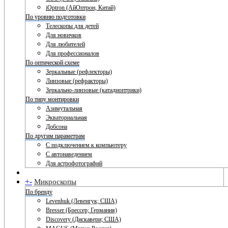
iOptron (АйОптрон, Китай)
По уровню подготовки
Телескопы для детей
Для новичков
Для любителей
Для профессионалов
По оптической схеме
Зеркальные (рефлекторы)
Линзовые (рефракторы)
Зеркально-линзовые (катадиоптрики)
По типу монтировки
Азимутальная
Экваториальная
Добсона
По другим параметрам
С подключением к компьютеру
С автонаведением
Для астрофотографий
+
-
Микроскопы
По бренду
Levenhuk (Левенгук; США)
Bresser (Брессер; Германия)
Discovery (Дискавери; США)