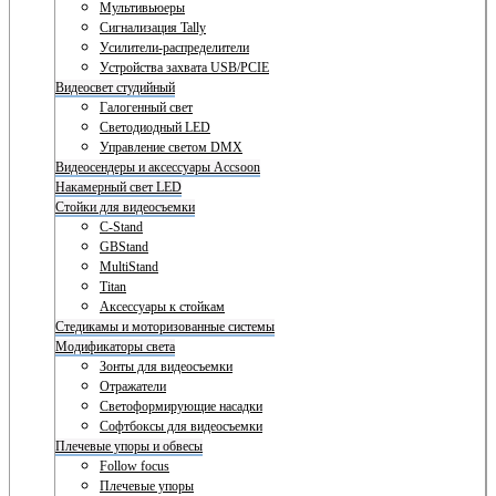
Мультивьюеры
Сигнализация Tally
Усилители-распределители
Устройства захвата USB/PCIE
Видеосвет студийный
Галогенный свет
Светодиодный LED
Управление светом DMX
Видеосендеры и аксессуары Accsoon
Накамерный свет LED
Стойки для видеосъемки
C-Stand
GBStand
MultiStand
Titan
Аксессуары к стойкам
Стедикамы и моторизованные системы
Модификаторы света
Зонты для видеосъемки
Отражатели
Светоформирующие насадки
Софтбоксы для видеосъемки
Плечевые упоры и обвесы
Follow focus
Плечевые упоры