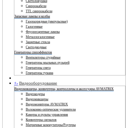
Светоловушки
Синхрокабели
TTL синхрокабели
Запасные лампы и колбы
Газоразрядные (импульсные)
Галогенные
Флуоресцентные лампы
Металлогалогенные
Защитные стекла
Светодиодные
Генераторы спецэффектов
Вентиляторы студийные
Генераторы мыльных пузырей
Генераторы снега
Генераторы тумана
+
-
Видеооборудование
Видеомикшеры, конвертеры, контроллеры и аксессуары AVMATRIX
Видеокодеры
Видеомикшеры
Видеомониторы AVMATRIX
Волоконно-оптические удлинители
Камеры и пульты управления
Конвертеры сигналов
Матричные коммутаторы/Роутеры