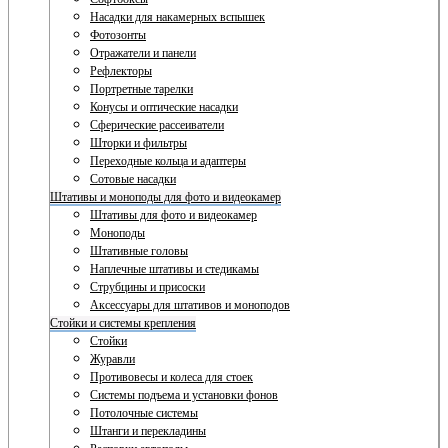
Насадки для накамерных вспышек
Фотозонты
Отражатели и панели
Рефлекторы
Портретные тарелки
Конусы и оптические насадки
Сферические рассеиватели
Шторки и фильтры
Переходные кольца и адаптеры
Сотовые насадки
Штативы и моноподы для фото и видеокамер
Штативы для фото и видеокамер
Моноподы
Штативные головы
Наплечные штативы и стедикамы
Струбцины и присоски
Аксессуары для штативов и моноподов
Стойки и системы крепления
Стойки
Журавли
Противовесы и колеса для стоек
Системы подъема и установки фонов
Потолочные системы
Штанги и перекладины