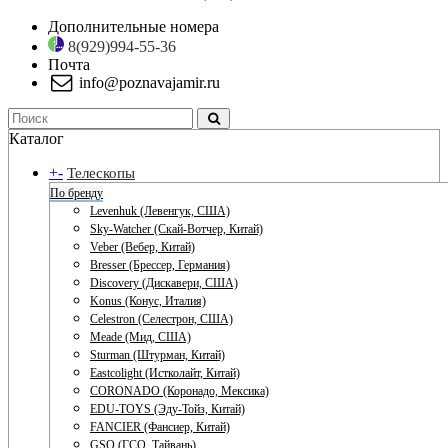
Дополнительные номера
8(929)994-55-36
Почта
info@poznavajamir.ru
Каталог
+
-
Телескопы
По бренду
Levenhuk (Левенгук, США)
Sky-Watcher (Скай-Вотчер, Китай)
Veber (Вебер, Китай)
Bresser (Брессер, Германия)
Discovery (Дискавери, США)
Konus (Конус, Италия)
Celestron (Селестрон, США)
Meade (Мид, США)
Sturman (Штурман, Китай)
Eastcolight (Истколайт, Китай)
CORONADO (Коронадо, Мексика)
EDU-TOYS (Эду-Тойз, Китай)
FANCIER (Фансиер, Китай)
GSO (ГСО, Тайвань)