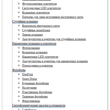
Флуоресцентные осветители
Светодиодные LED осветители
Кольцевые осветители
Патроны для ламп источников постоянного света
Студийные вспышки
Комплекты импульсного света
Студийные моноблоки
Лампы вспышки
Аккумуляторы и адаптеры для студийных вспышек
Накамерные вспышки и осветители
Фотовспышки
Кольцевые вспышки
Накамерные LED осветители
Аккумуляторы и адаптеры для накамерных вспышек
Переходники и адаптеры
Фотофоны
DigiPrint
Super Dense
Бумажные фотофоны
На пружине
Пластиковые фотофоны
Тканевые фотофоны
Флизелиновые
Светоформирующие насадки и отражатели
Софтбоксы