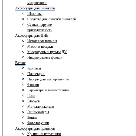
микроскопов
Аксессуары для биноклей
Штативы
Средства для очистки биноклей
Сумки и другие
принадлежности
Аксессуары для ПНВ
Источники питания
Маски и насадки
Микрофоны и пульты ДУ
Инфракрасные фонари
Разное
Компасы
Планетарии
Наборы для экспериментов
Фонари
Барометры и метеостанции
Часы
Глобусы
Металлоискатели
Экшн-камеры
Зонты
Фотоловушки
Аксессуары для прицелов
Крышки и наглазники