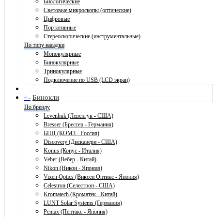
Биологические
Световые микроскопы (оптические)
Цифровые
Портативные
Стереоскопические (инструментальные)
По типу насадки
Монокулярные
Бинокулярные
Тринокулярные
Подключение по USB (LCD экран)
+
-
Бинокли
По бренду
Levenhuk (Левенгук - США)
Bresser (Брессер - Германия)
БПЦ (КОМЗ - Россия)
Discovery (Дискавери - США)
Konus (Конус - Италия)
Veber (Вебер - Китай)
Nikon (Никон - Япония)
Vixen Optics (Виксен Оптикс - Япония)
Celestron (Селестрон - США)
Kromatech (Кроматек - Китай)
LUNT Solar Systems (Германия)
Pentax (Пентакс - Япония)