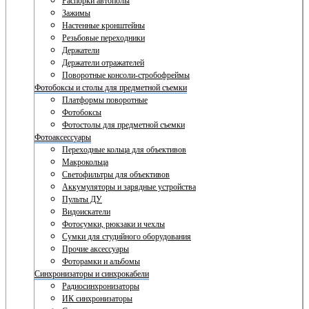
Распорки автополы
Зажимы
Настенные кронштейны
Резьбовые переходники
Держатели
Держатели отражателей
Поворотные консоли-стробофреймы
Фотобоксы и столы для предметной съемки
Платформы поворотные
Фотобоксы
Фотостолы для предметной съемки
Фотоаксессуары
Переходные кольца для объективов
Макрокольца
Светофильтры для объективов
Аккумуляторы и зарядные устройства
Пульты ДУ
Видоискатели
Фотосумки, рюкзаки и чехлы
Сумки для студийного оборудования
Прочие аксессуары
Фоторамки и альбомы
Синхронизаторы и синхрокабели
Радиосинхронизаторы
ИК синхронизаторы