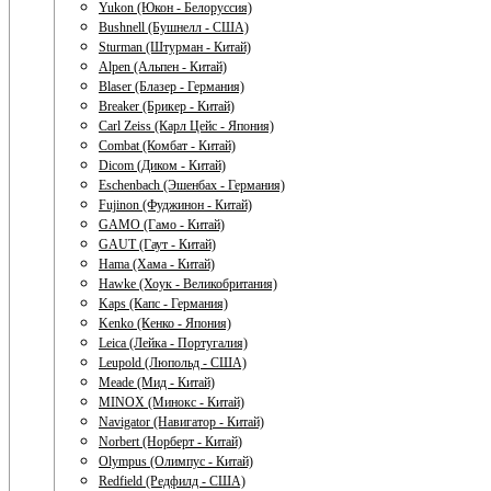
Yukon (Юкон - Белоруссия)
Bushnell (Бушнелл - США)
Sturman (Штурман - Китай)
Alpen (Альпен - Китай)
Blaser (Блазер - Германия)
Breaker (Брикер - Китай)
Carl Zeiss (Карл Цейс - Япония)
Combat (Комбат - Китай)
Dicom (Диком - Китай)
Eschenbach (Эшенбах - Германия)
Fujinon (Фуджинон - Китай)
GAMO (Гамо - Китай)
GAUT (Гаут - Китай)
Hama (Хама - Китай)
Hawke (Хоук - Великобритания)
Kaps (Капс - Германия)
Kenko (Кенко - Япония)
Leica (Лейка - Португалия)
Leupold (Люпольд - США)
Meade (Мид - Китай)
MINOX (Минокс - Китай)
Navigator (Навигатор - Китай)
Norbert (Норберт - Китай)
Olympus (Олимпус - Китай)
Redfield (Редфилд - США)