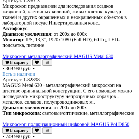
Артикул: 1-83013
Микроскоп предназначен для исследования осадков
жидкостей, клеточных колоний, живых клеток, культур
тканей и других окрашенных и неокрашенных объектов в
лабораторной посуде.Инвертированная конс..
Автофокус
: 1
Диапазон увеличения
: от 200х до 800х
Монитор
: IPS, 13,3", 1920x1080 (Full HD), 60 Гц, LED-
подсветка, питание
Микроскоп металлографический MAGUS Metal 630
В корзину
•
369 990 руб.
•
Есть в наличии
Артикул: 1-82898
MAGUS Metal 630 - металлографический микроскоп на
штативе оригинальной конструкции. С его помощью можно
исследовать микроструктуру непрозрачных образцов -
металлов, сплавов, полупроводниковых м..
Диапазон увеличения
: от 200х до 800х
Тип микроскопа
: световые/оптические, металлографические
Микроскоп поляризационный цифровой MAGUS Pol D850
В корзину
•
749 990 руб.
•