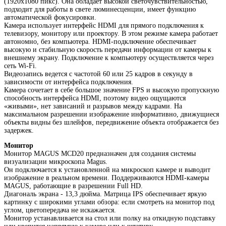
(1920x1080 пикс). Она обладает высокой светочувствительностью,
подходит для работы в свете люминесценции, имеет функцию
автоматической фокусировки.
Камера использует интерфейс HDMI для прямого подключения к
телевизору, монитору или проектору. В этом режиме камера работает
автономно, без компьютера. HDMI-подключение обеспечивает
высокую и стабильную скорость передачи информации от камеры к
внешнему экрану. Подключение к компьютеру осуществляется через
сеть Wi-Fi.
Видеозапись ведется с частотой 60 или 25 кадров в секунду в
зависимости от интерфейса подключения.
Камера сочетает в себе большое значение FPS и высокую пропускную
способность интерфейса HDMI, поэтому видео ощущаются
«живыми», нет зависаний и разрывов между кадрами. На
максимальном разрешении изображение информативно, движущиеся
объекты видны без шлейфов, передвижение объекта отображается без
задержек.
Монитор
Монитор MAGUS MCD20 предназначен для создания системы
визуализации микроскопа Magus.
Он подключается к установленной на микроскоп камере и выводит
изображение в реальном времени. Поддерживаются HDMI-камеры
MAGUS, работающие в разрешении Full HD.
Диагональ экрана - 13,3 дюйма. Матрица IPS обеспечивает яркую
картинку с широкими углами обзора: если смотреть на монитор под
углом, цветопередача не искажается.
Монитор устанавливается на стол или полку на откидную подставку