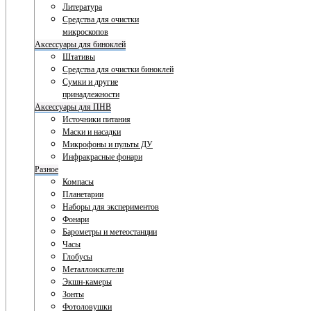
Литература
Средства для очистки
микроскопов
Аксессуары для биноклей
Штативы
Средства для очистки биноклей
Сумки и другие
принадлежности
Аксессуары для ПНВ
Источники питания
Маски и насадки
Микрофоны и пульты ДУ
Инфракрасные фонари
Разное
Компасы
Планетарии
Наборы для экспериментов
Фонари
Барометры и метеостанции
Часы
Глобусы
Металлоискатели
Экшн-камеры
Зонты
Фотоловушки