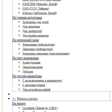
FANCIER (Фансиер, Китай)
GSO (ГСО, Тайвань)
iOptron (АйОптрон, Китай)
По уровню подготовки
Телескопы для детей
Для новичков
Для любителей
Для профессионалов
По оптической схеме
Зеркальные (рефлекторы)
Линзовые (рефракторы)
Зеркально-линзовые (катадиоптрики)
По типу монтировки
Азимутальная
Экваториальная
Добсона
По другим параметрам
С подключением к компьютеру
С автонаведением
Для астрофотографий
+
-
Микроскопы
По бренду
Levenhuk (Левенгук; США)