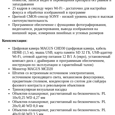
объектов, записи видео и перемещения препарата без рывков и
запаздывания
25 кадров в секунду через Wi-Fi - достаточно для настройки
фокуса и обработки изображений в программе
Цветной CMOS-сенсор SONY - низкий уровень шума и высокая
светочувствительность
Программное обеспечение с функциями фотографирования,
видеозаписи, редактирования, вывода изображения на
внешний экран, измерения линейных и угловых размеров
Комплектация:
Цифровая камера MAGUS CHD30 (цифровая камера, кабель
HDMI (1,5 м), мышь USB, карта памяти SD 32 ГБ, USB-адаптер
Wi-Fi, сетевой адаптер питания 12 В/1 А (евро), установочный
компакт-диск с драйверами и программным обеспечением,
инструкция по эксплуатации и гарантийный талон)
Монитор MAGUS MCD20
Штатив со встроенным источником электропитания,
источником проходящего света, механизмом фокусировки,
предметным столиком, конденсором со слотом для слайдера
фазового контраста и револьвером объективов
Тринокулярная визуальная насадка
Объектив-планахромат, рассчитанный на бесконечность: PL
10x/0,25 WD 4,27 мм
Объектив-планахромат, рассчитанный на бесконечность: PL
20х/0,40 WD 8,0 мм
Объектив-планахромат, рассчитанный на бесконечность: PL
40x/0,60 WD 3,5 мм