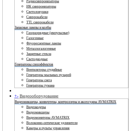
Радиосинхронизаторы
ИК синхронизаторы
Светоловушки
Синхрокабели
TTL синхрокабели
Запасные лампы и колбы
Газоразрядные (импульсные)
Галогенные
Флуоресцентные лампы
Металлогалогенные
Защитные стекла
Светодиодные
Генераторы спецэффектов
Вентиляторы студийные
Генераторы мыльных пузырей
Генераторы снега
Генераторы тумана
+
-
Видеооборудование
Видеомикшеры, конвертеры, контроллеры и аксессуары AVMATRIX
Видеокодеры
Видеомикшеры
Видеомониторы AVMATRIX
Волоконно-оптические удлинители
Камеры и пульты управления