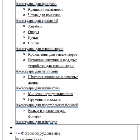
Аксессуары для прицелов
Крышки и наглазники
Чехлы для прицелов
Аксессуары для креплений
Антабки
Опоры
Ручки
Сошки
Аксессуары для тепловизоров
Кронштейны для тепловизоров
Источники питания и зарядные
устройства для тепловизоров
Аксессуары для луп и линз
Штативы напольные и запасные
лампы
Аксессуары для пневматики
Мишени и пулеулавливатели
Пружины и манжеты
Аксессуары для подствольных фонарей
Кольца и крепления для
фонарей
Аксессуары для интерьера
+
-
Фотооборудование
Постоянный свет