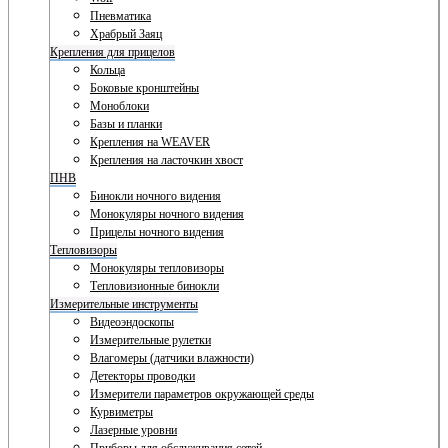
Пневматика
Храбрый Заяц
Крепления для прицелов
Кольца
Боковые кронштейны
Моноблоки
Базы и планки
Крепления на WEAVER
Крепления на ласточкин хвост
ПНВ
Бинокли ночного видения
Монокуляры ночного видения
Прицелы ночного видения
Тепловизоры
Монокуляры тепловизоры
Тепловизионные бинокли
Измерительные инструменты
Видеоэндоскопы
Измерительные рулетки
Влагомеры (датчики влажности)
Детекторы проводки
Измерители параметров окружающей среды
Курвиметры
Лазерные уровни