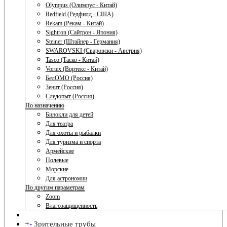
Olympus (Олимпус - Китай)
Redfield (Редфилд - США)
Rekam (Рекам - Китай)
Sightron (Сайтрон - Япония)
Steiner (Штайнер - Германия)
SWAROVSKI (Сваровски - Австрия)
Tasco (Таско - Китай)
Vortex (Вортекс - Китай)
БелОМО (Россия)
Зенит (Россия)
Следопыт (Россия)
По назначению
Бинокли для детей
Для театра
Для охоты и рыбалки
Для туризма и спорта
Армейские
Полевые
Морские
Для астрономии
По другим параметрам
Zoom
Влагозащищенность
+
-
Зрительные трубы