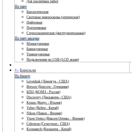
Для различных работ
По типу
Биологические
Световые микроскопы (оптические)
Цифровые
Портативные
Стереоскопические (инструментальные)
По типу насадки
Монокулярные
Бинокулярные
Тринокулярные
Подключение по USB (LCD экран)
+
-
Бинокли
По бренду
Levenhuk (Левенгук - США)
Bresser (Брессер - Германия)
БПЦ (КОМЗ - Россия)
Discovery (Дискавери - США)
Konus (Конус - Италия)
Veber (Вебер - Китай)
Nikon (Никон - Япония)
Vixen Optics (Виксен Оптикс - Япония)
Celestron (Селестрон - США)
Kromatech (Кроматек - Китай)