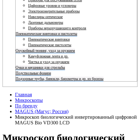
Приборы для обслуживания сетей
Цифровые уровни и угломеры
Электроизмерительные приборы
Нивелиры оптические
Лазерные дальномеры
Приборы неразрушающего контроля
Пневматические винтовки и пистолеты
Пневматические винтовки
Пневматические пистолеты
Оружейный тюнинг, уход за оружием
Камуфляжная лента и др.
Чистка и уход за оружием
Очки и наушники для стрельбы
Подствольные фонари
Подзорные трубы, бинокли, барометры и др. из бронзы
Главная
Микроскопы
По бренду
MAGUS (Магус; Россия)
Микроскоп биологический инвертированный цифровой
MAGUS Bio VD300 LCD
Микроскоп биологический