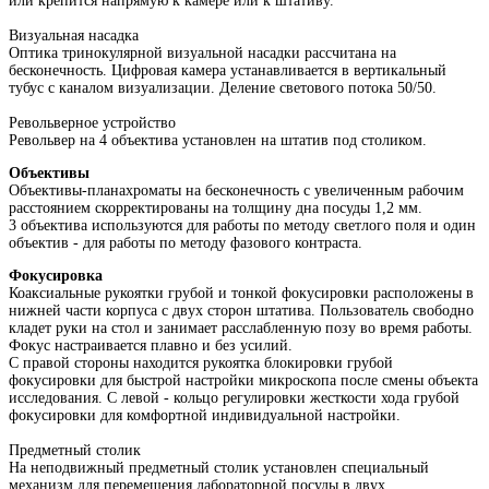
или крепится напрямую к камере или к штативу.
Визуальная насадка
Оптика тринокулярной визуальной насадки рассчитана на
бесконечность. Цифровая камера устанавливается в вертикальный
тубус с каналом визуализации. Деление светового потока 50/50.
Револьверное устройство
Револьвер на 4 объектива установлен на штатив под столиком.
Объективы
Объективы-планахроматы на бесконечность с увеличенным рабочим
расстоянием скорректированы на толщину дна посуды 1,2 мм.
3 объектива используются для работы по методу светлого поля и один
объектив - для работы по методу фазового контраста.
Фокусировка
Коаксиальные рукоятки грубой и тонкой фокусировки расположены в
нижней части корпуса с двух сторон штатива. Пользователь свободно
кладет руки на стол и занимает расслабленную позу во время работы.
Фокус настраивается плавно и без усилий.
С правой стороны находится рукоятка блокировки грубой
фокусировки для быстрой настройки микроскопа после смены объекта
исследования. С левой - кольцо регулировки жесткости хода грубой
фокусировки для комфортной индивидуальной настройки.
Предметный столик
На неподвижный предметный столик установлен специальный
механизм для перемещения лабораторной посуды в двух