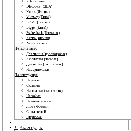
Veber (Китай)
Discovery (США)
Konus (Италия)
Микмед (Китай)
ВОМЗ (Россия)
Bigger (Китай)
Eschenbach (Германия)
Kenko (Япония)
Zenit (Россия)
По назначению
Для чтения (просмотровая)
Ювелирная (часовая)
Для шитья (текстильная)
Измерительные
По конструкции
На ручке
Складная
Настольная (на штативе)
Налобная
На очковой оправе
Линза Френеля
С подсветкой
Цифровая
+
-
Аксессуары