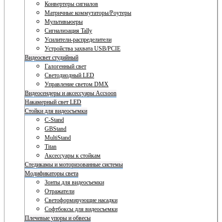
Конвертеры сигналов
Матричные коммутаторы/Роутеры
Мультивьюеры
Сигнализация Tally
Усилители-распределители
Устройства захвата USB/PCIE
Видеосвет студийный
Галогенный свет
Светодиодный LED
Управление светом DMX
Видеосендеры и аксессуары Accsoon
Накамерный свет LED
Стойки для видеосъемки
C-Stand
GBStand
MultiStand
Titan
Аксессуары к стойкам
Стедикамы и моторизованные системы
Модификаторы света
Зонты для видеосъемки
Отражатели
Светоформирующие насадки
Софтбоксы для видеосъемки
Плечевые упоры и обвесы