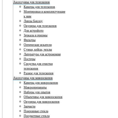
Аксессуары для телескопов
Камеры для телескопов
Монтировки и комплектующие
к ним
Линзы Барлоу
Окуляры для телескопов
Для астрофото
Зеркала и призмы
Фильтры
Оптические искатели
Сумки, кейсы, чехлы
Литература для астрономии
Постеры
Средства для очистки
телескопов
Разное для телескопов
Аксессуары для микроскопов
Камеры для микроскопов
Микропрепараты
Наборы для опытов
Объективы для микроскопов
Окуляры для микроскопов
Запчасти
Покровные стекла
Предметные стекла