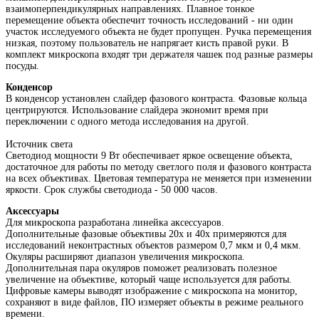
взаимоперпендикулярных направлениях. Плавное тонкое
перемещение объекта обеспечит точность исследований - ни один
участок исследуемого объекта не будет пропущен. Ручка перемещения
низкая, поэтому пользователь не напрягает кисть правой руки. В
комплект микроскопа входят три держателя чашек под разные размеры
посуды.
Конденсор
В конденсор установлен слайдер фазового контраста. Фазовые кольца
центрируются. Использование слайдера экономит время при
переключении с одного метода исследования на другой.
Источник света
Светодиод мощности 9 Вт обеспечивает яркое освещение объекта,
достаточное для работы по методу светлого поля и фазового контраста
на всех объективах. Цветовая температура не меняется при изменении
яркости. Срок службы светодиода - 50 000 часов.
Аксессуары
Для микроскопа разработана линейка аксессуаров.
Дополнительные фазовые объективы 20х и 40х примеряются для
исследований неконтрастных объектов размером 0,7 мкм и 0,4 мкм.
Окуляры расширяют диапазон увеличения микроскопа.
Дополнительная пара окуляров поможет реализовать полезное
увеличение на объективе, который чаще используется для работы.
Цифровые камеры выводят изображение с микроскопа на монитор,
сохраняют в виде файлов, ПО измеряет объекты в режиме реального
времени.