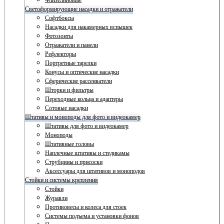
Флизелиновые
Светоформирующие насадки и отражатели
Софтбоксы
Насадки для накамерных вспышек
Фотозонты
Отражатели и панели
Рефлекторы
Портретные тарелки
Конусы и оптические насадки
Сферические рассеиватели
Шторки и фильтры
Переходные кольца и адаптеры
Сотовые насадки
Штативы и моноподы для фото и видеокамер
Штативы для фото и видеокамер
Моноподы
Штативные головы
Наплечные штативы и стедикамы
Струбцины и присоски
Аксессуары для штативов и моноподов
Стойки и системы крепления
Стойки
Журавли
Противовесы и колеса для стоек
Системы подъема и установки фонов