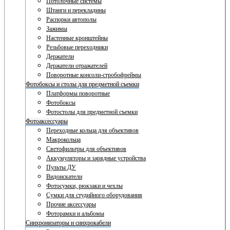
Потолочные системы
Штанги и перекладины
Распорки автополы
Зажимы
Настенные кронштейны
Резьбовые переходники
Держатели
Держатели отражателей
Поворотные консоли-стробофреймы
Фотобоксы и столы для предметной съемки
Платформы поворотные
Фотобоксы
Фотостолы для предметной съемки
Фотоаксессуары
Переходные кольца для объективов
Макрокольца
Светофильтры для объективов
Аккумуляторы и зарядные устройства
Пульты ДУ
Видоискатели
Фотосумки, рюкзаки и чехлы
Сумки для студийного оборудования
Прочие аксессуары
Фоторамки и альбомы
Синхронизаторы и синхрокабели