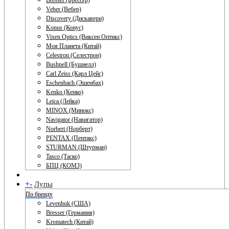
Bresser (Брессер)
Veber (Вебер)
Discovery (Дискавери)
Konus (Конус)
Vixen Optics (Виксен Оптикс)
Моя Планета (Китай)
Celestron (Селестрон)
Bushnell (Бушнелл)
Carl Zeiss (Карл Цейс)
Eschenbach (Эшенбах)
Kenko (Кенко)
Leica (Лейка)
MINOX (Минокс)
Navigator (Навигатор)
Norbert (Норберт)
PENTAX (Пентакс)
STURMAN (Штурман)
Tasco (Таско)
БПЦ (КОМЗ)
+
-
Лупы
По бренду
Levenhuk (США)
Bresser (Германия)
Kromatech (Китай)