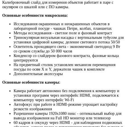
Калибровочный слайд для измерения объектов работает в паре с
окуляром со шкалой или с ПО камеры.
Основные особенности микроскопа:
Исследования окрашенных и неокрашенных объектов в
лабораторной посуде - чашках Петри, колбах, планшетах
Методы исследования - светлое поле и фазовый контраст
Тринокулярная визуальная насадка с вертикальным тубусом для
установки цифровой камеры; деление светового потока 50/50
Осветитель проходящего света - экономичный светодиод 9 Вт
со сроком службы до 50 000 часов
Конденсор со слайдером фазового контраста, фазовые кольца
центрируются
На предметный столик установлен механизм перемещения
посуды по осям X и Y, держатели чашек в комплекте
Дополнительные аксессуары
Основные особенности камеры:
Камера работает автономно без подключения к компьютеру и
установки программ через интерфейс HDMI, подключается к
компьютеру через интерфейс Wi-Fi
Автофокус при работе в HDMI-режиме упрощает настройку
резкости изображения
Разрешение камеры 1920x1080 пикс - оптимальный выбор для
вывода изображения на Full HD монитор или телевизор
60 кадров в секунду через HDMI - для наблюдения подвижных