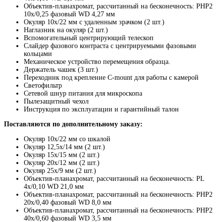
Объектив-планахромат, рассчитанный на бесконечность: PHP2
10х/0,25 фазовый WD 4,27 мм
Окуляр 10x/22 мм с удаленным зрачком (2 шт.)
Наглазник на окуляр (2 шт.)
Вспомогательный центрирующий телескоп
Слайдер фазового контраста с центрируемыми фазовыми
кольцами
Механическое устройство перемещения образца.
Держатель чашек (3 шт.)
Переходник под крепление C-mount для работы с камерой
Светофильтр
Сетевой шнур питания для микроскопа
Пылезащитный чехол
Инструкция по эксплуатации и гарантийный талон
Поставляются по дополнительному заказу:
Окуляр 10х/22 мм со шкалой
Окуляр 12,5x/14 мм (2 шт.)
Окуляр 15х/15 мм (2 шт.)
Окуляр 20х/12 мм (2 шт.)
Окуляр 25х/9 мм (2 шт.)
Объектив-планахромат, рассчитанный на бесконечность: PL
4x/0,10 WD 21,0 мм
Объектив-планахромат, рассчитанный на бесконечность: PHP2
20х/0,40 фазовый WD 8,0 мм
Объектив-планахромат, рассчитанный на бесконечность: PHP2
40x/0,60 фазовый WD 3,5 мм