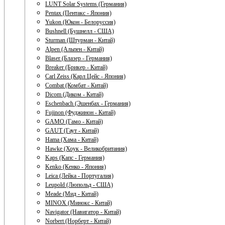
LUNT Solar Systems (Германия)
Pentax (Пентакс - Япония)
Yukon (Юкон - Белоруссия)
Bushnell (Бушнелл - США)
Sturman (Штурман - Китай)
Alpen (Альпен - Китай)
Blaser (Блазер - Германия)
Breaker (Брикер - Китай)
Carl Zeiss (Карл Цейс - Япония)
Combat (Комбат - Китай)
Dicom (Диком - Китай)
Eschenbach (Эшенбах - Германия)
Fujinon (Фуджинон - Китай)
GAMO (Гамо - Китай)
GAUT (Гаут - Китай)
Hama (Хама - Китай)
Hawke (Хоук - Великобритания)
Kaps (Капс - Германия)
Kenko (Кенко - Япония)
Leica (Лейка - Португалия)
Leupold (Люпольд - США)
Meade (Мид - Китай)
MINOX (Минокс - Китай)
Navigator (Навигатор - Китай)
Norbert (Норберт - Китай)