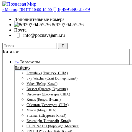
8(499)396-35-49
г. Москва, ПН-ПТ 10:00-19:00
Дополнительные номера
8(929)994-55-36
Почта
info@poznavajamir.ru
Каталог
+
-
Телескопы
По бренду
Levenhuk (Левенгук, США)
Sky-Watcher (Скай-Вотчер, Китай)
Veber (Вебер, Китай)
Bresser (Брессер, Германия)
Discovery (Дискавери, США)
Konus (Конус, Италия)
Celestron (Селестрон, США)
Meade (Мид, США)
Sturman (Штурман, Китай)
Eastcolight (Истколайт, Китай)
CORONADO (Коронадо, Мексика)
EDU-TOYS (Эду-Тойз, Китай)