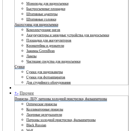
Моноподы для видеосъемки
Быстросъемные площадки
Штативные адаптеры
Штативные головки
Аксессуары для видеосъемки
Комплектующие ригов
Аккумуляторы и зарядные устройства для видеосъемки
Площадки для аккумуляторов
Кронштейны и держатели
Зажимы GreenBean
Лампы
Чистящие средства для видеосъемки
Сумки
Сумки для видеокамеры
Сумки для фотоаппаратов
Для студийного оборудования
+
-
Прочее
Прицелы, ЛЦУ, патроны холодной пристрелки, фальшпатроны
Оптические прицелы
Коллиматорные прицелы
Лазерные целеуказатели
Патроны холодной пристрелки, фальшпатроны
Black Russian
Wolf