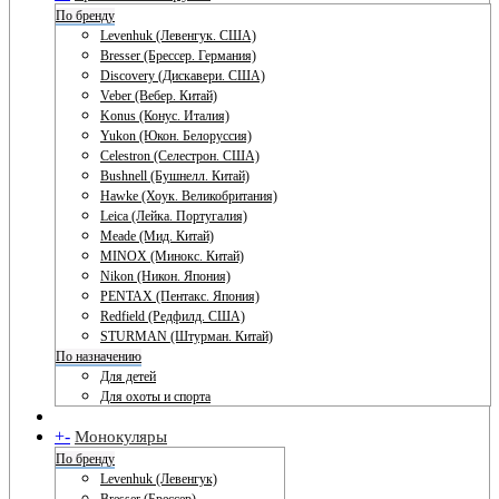
По бренду
Levenhuk (Левенгук. США)
Bresser (Брессер. Германия)
Discovery (Дискавери. США)
Veber (Вебер. Китай)
Konus (Конус. Италия)
Yukon (Юкон. Белоруссия)
Celestron (Селестрон. США)
Bushnell (Бушнелл. Китай)
Hawke (Хоук. Великобритания)
Leica (Лейка. Португалия)
Meade (Мид. Китай)
MINOX (Минокс. Китай)
Nikon (Никон. Япония)
PENTAX (Пентакс. Япония)
Redfield (Редфилд. США)
STURMAN (Штурман. Китай)
По назначению
Для детей
Для охоты и спорта
+
-
Монокуляры
По бренду
Levenhuk (Левенгук)