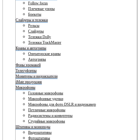
Follow focus
Плечевые упоры
Брекеты
Слайдеры и тележки
Рельсы
Слайдеры
Тележки Dolly
Тележки TrackMaster
Краны и автогрипы
Операторские краны
Автогрипы
Фоны хромакей
Телесуфлеры
Мониторы и видоискатели
iMate продукция
Микрофоны
Головные микрофоны
Микрофонные удочки
Микрофоны для фото DSLR и видеокамер
Петличные микрофоны
Радиосистемы и конвертеры
Студийные микрофоны
Штативы и моноподы
Видеоштативы
Фотоштативы