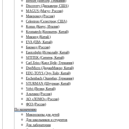
Bresser (Брессер; Германия)
Discovery (Дискавери; США)
MAGUS (Магус; Россия)
Микромед (Россия)
Celestron (Селестрон; США)
Konus (Конус; Италия)
Kromatech (Кроматек; Китай)
Микмед (Китай.)
EVA (ЕВА; Китай)
Биомед (Россия)
Eastcolight (Истколайт; Китай)
SITITEK (Сититек; Китай)
Carl Zeiss (Карл Цейс; Германия)
DigiMicro (ДиджиМикро; Китай)
EDU-TOYS (Эду-Тойз; Китай)
Eschenbach (Эшенбах; Германия)
STURMAN (Штурман; Китай)
Velvi (Велви; Китай)
Альтами (Россия)
АО «ЛОМО» (Россия)
ФОЗ (Россия)
По назначению
Микроскопы для детей
Для школьников и студентов
Для лаборатории