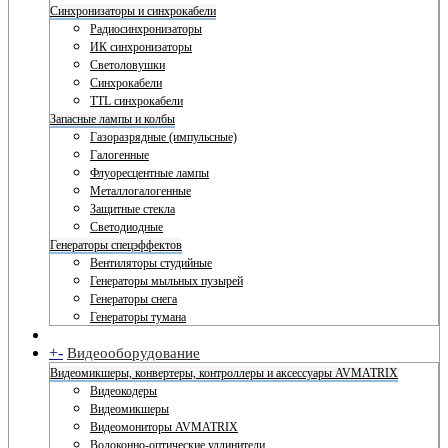
Синхронизаторы и синхрокабели
Радиосинхронизаторы
ИК синхронизаторы
Светоловушки
Синхрокабели
TTL синхрокабели
Запасные лампы и колбы
Газоразрядные (импульсные)
Галогенные
Флуоресцентные лампы
Металлогалогенные
Защитные стекла
Светодиодные
Генераторы спецэффектов
Вентиляторы студийные
Генераторы мыльных пузырей
Генераторы снега
Генераторы тумана
+
-
Видеооборудование
Видеомикшеры, конвертеры, контроллеры и аксессуары AVMATRIX
Видеокодеры
Видеомикшеры
Видеомониторы AVMATRIX
Волоконно-оптические удлинители