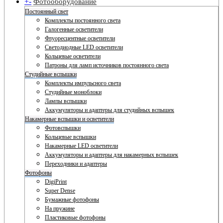
+
-
Фотооборудование
Постоянный свет
Комплекты постоянного света
Галогенные осветители
Флуоресцентные осветители
Светодиодные LED осветители
Кольцевые осветители
Патроны для ламп источников постоянного света
Студийные вспышки
Комплекты импульсного света
Студийные моноблоки
Лампы вспышки
Аккумуляторы и адаптеры для студийных вспышек
Накамерные вспышки и осветители
Фотовспышки
Кольцевые вспышки
Накамерные LED осветители
Аккумуляторы и адаптеры для накамерных вспышек
Переходники и адаптеры
Фотофоны
DigiPrint
Super Dense
Бумажные фотофоны
На пружине
Пластиковые фотофоны