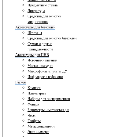
Предметные стекла
Литература
Средства для очистки
микроскопов
Аксессуары для биноклей
Штативы
Средства для очистки биноклей
Сумки и другие
принадлежности
Аксессуары для ПНВ
Источники питания
Маски и насадки
Микрофоны и пульты ДУ
Инфракрасные фонари
Разное
Компасы
Планетарии
Наборы для экспериментов
Фонари
Барометры и метеостанции
Часы
Глобусы
Металлоискатели
Экшн-камеры