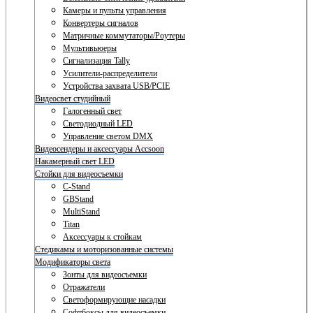
Камеры и пульты управления
Конвертеры сигналов
Матричные коммутаторы/Роутеры
Мультивьюеры
Сигнализация Tally
Усилители-распределители
Устройства захвата USB/PCIE
Видеосвет студийный
Галогенный свет
Светодиодный LED
Управление светом DMX
Видеосендеры и аксессуары Accsoon
Накамерный свет LED
Стойки для видеосъемки
C-Stand
GBStand
MultiStand
Titan
Аксессуары к стойкам
Стедикамы и моторизованные системы
Модификаторы света
Зонты для видеосъемки
Отражатели
Светоформирующие насадки
Софтбоксы для видеосъемки