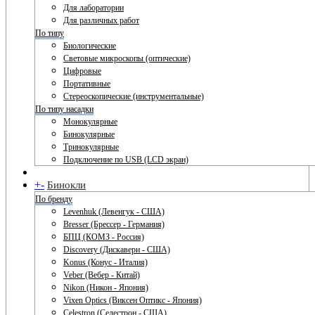
Для лаборатории
Для различных работ
По типу
Биологические
Световые микроскопы (оптические)
Цифровые
Портативные
Стереоскопические (инструментальные)
По типу насадки
Монокулярные
Бинокулярные
Тринокулярные
Подключение по USB (LCD экран)
+
-
Бинокли
По бренду
Levenhuk (Левенгук - США)
Bresser (Брессер - Германия)
БПЦ (КОМЗ - Россия)
Discovery (Дискавери - США)
Konus (Конус - Италия)
Veber (Вебер - Китай)
Nikon (Никон - Япония)
Vixen Optics (Виксен Оптикс - Япония)
Celestron (Селестрон - США)