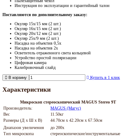
Пылезащитный чехол
Инструкция по эксплуатации и гарантийный талон
Поставляются по дополнительному заказу:
Окуляр 15х/15 мм (2 шт.)
Окуляр 16х/15 мм (2 шт.)
Окуляр 20х/12 мм (2 шт.)
Окуляр 25х/9 мм (2 шт.)
Насадка на объектив 0,5x
Насадка на объектив 2x
Осветитель отраженного света кольцевой
Устройство простой поляризации
Цифровая камера
Калибровочный слайд
В корзину
Купить в 1 клик
Характеристики
Микроскоп стереоскопический MAGUS Stereo 9T
Производитель:
MAGUS (Магус)
Вес
11.50кг
Размеры (Д х Ш х В)
44.70см x 42.20см x 67.50см
Диапазон увеличения
до 200х
Тип микроскопа
стереоскопические/инструментальные