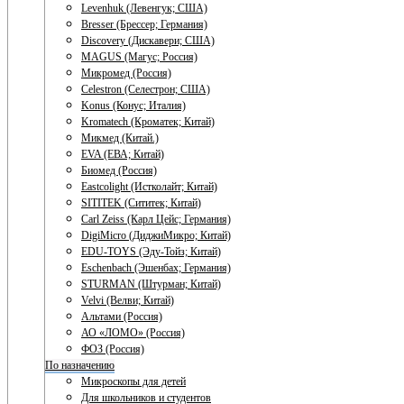
Levenhuk (Левенгук; США)
Bresser (Брессер; Германия)
Discovery (Дискавери; США)
MAGUS (Магус; Россия)
Микромед (Россия)
Celestron (Селестрон; США)
Konus (Конус; Италия)
Kromatech (Кроматек; Китай)
Микмед (Китай.)
EVA (ЕВА; Китай)
Биомед (Россия)
Eastcolight (Истколайт; Китай)
SITITEK (Сититек; Китай)
Carl Zeiss (Карл Цейс; Германия)
DigiMicro (ДиджиМикро; Китай)
EDU-TOYS (Эду-Тойз; Китай)
Eschenbach (Эшенбах; Германия)
STURMAN (Штурман; Китай)
Velvi (Велви; Китай)
Альтами (Россия)
АО «ЛОМО» (Россия)
ФОЗ (Россия)
По назначению
Микроскопы для детей
Для школьников и студентов