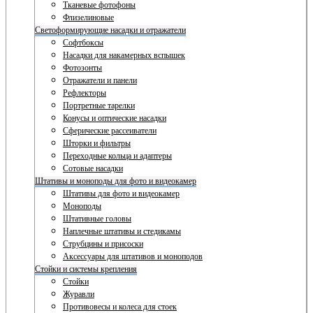
Тканевые фотофоны
Флизелиновые
Светоформирующие насадки и отражатели
Софтбоксы
Насадки для накамерных вспышек
Фотозонты
Отражатели и панели
Рефлекторы
Портретные тарелки
Конусы и оптические насадки
Сферические рассеиватели
Шторки и фильтры
Переходные кольца и адаптеры
Сотовые насадки
Штативы и моноподы для фото и видеокамер
Штативы для фото и видеокамер
Моноподы
Штативные головы
Наплечные штативы и стедикамы
Струбцины и присоски
Аксессуары для штативов и моноподов
Стойки и системы крепления
Стойки
Журавли
Противовесы и колеса для стоек