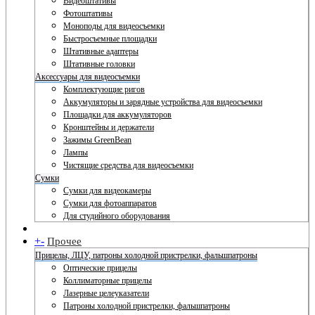
Видеоштативы
Фотоштативы
Моноподы для видеосъемки
Быстросъемные площадки
Штативные адаптеры
Штативные головки
Аксессуары для видеосъемки
Комплектующие ригов
Аккумуляторы и зарядные устройства для видеосъемки
Площадки для аккумуляторов
Кронштейны и держатели
Зажимы GreenBean
Лампы
Чистящие средства для видеосъемки
Сумки
Сумки для видеокамеры
Сумки для фотоаппаратов
Для студийного оборудования
+
-
Прочее
Прицелы, ЛЦУ, патроны холодной пристрелки, фальшпатроны
Оптические прицелы
Коллиматорные прицелы
Лазерные целеуказатели
Патроны холодной пристрелки, фальшпатроны