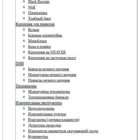
Black Russian
Wolf
Пневматика
Храбрый Заяц
Крепления для прицелов
Кольца
Боковые кронштейны
Моноблоки
Базы и планки
Крепления на WEAVER
Крепления на ласточкин хвост
ПНВ
Бинокли ночного видения
Монокуляры ночного видения
Прицелы ночного видения
Тепловизоры
Монокуляры тепловизоры
Тепловизионные бинокли
Измерительные инструменты
Видеоэндоскопы
Измерительные рулетки
Влагомеры (датчики влажности)
Детекторы проводки
Измерители параметров окружающей среды
Курвиметры