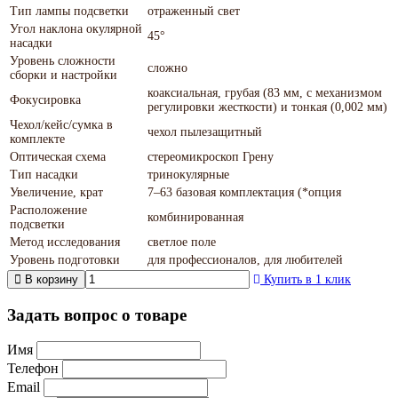
Тип лампы подсветки
отраженный свет
Угол наклона окулярной
45°
насадки
Уровень сложности
сложно
сборки и настройки
коаксиальная, грубая (83 мм, с механизмом
Фокусировка
регулировки жесткости) и тонкая (0,002 мм)
Чехол/кейс/сумка в
чехол пылезащитный
комплекте
Оптическая схема
стереомикроскоп Грену
Тип насадки
тринокулярные
Увеличение, крат
7–63 базовая комплектация (*опция
Расположение
комбинированная
подсветки
Метод исследования
светлое поле
Уровень подготовки
для профессионалов, для любителей
В корзину
Купить в 1 клик
Задать вопрос о товаре
Имя
Телефон
Email