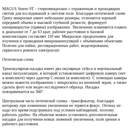
MAGUS Stereo 9T - стереомикроскоп с отраженным и проходящим
светом для исследований в светлом поле. Благодаря оптической схеме
Грену микроскоп имеет небольшие размеры, отличается хорошей
передачей объема и высокой глубиной резкости, формирует
неперевернутое (прямое) изображение. Увеличение изменяется плавно
в диапазоне от 7 до 63 крат, рабочее расстояние в базовой
комплектации составляет 110 мм. Микроскоп предназначен для
изучения и проведения микроманипуляций с объемными объектами.
Полезен для пайки, реставрационных работ, моделирования,
сервисного ремонта электроплат.
Оптическая схема
Тринокулярная насадка имеет два окулярных тубуса и вертикальный
канал визуализации, в который устанавливают цифровую камеру (нет
в комплекте) через адаптер C-mount (в комплекте). С помощью камеры
можно вывести изображение с микроскопа на внешний экран, а также
сделать фото или видео исследуемого образца. Насадка
поворачивается на 360°.
Центральная часть оптической схемы - трансфокатор, благодаря
которому при изменении увеличения не теряется фокус. Оптику не
надо все время подстраивать под условия наблюдений, поэтому
работать удобно. На объектив можно установить дополнительные
насадки для получения новых значений увеличения, поля зрения и
рабочего расстояния.