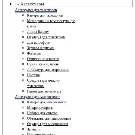
+
-
Аксессуары
Аксессуары для телескопов
Камеры для телескопов
Монтировки и комплектующие
к ним
Линзы Барлоу
Окуляры для телескопов
Для астрофото
Зеркала и призмы
Фильтры
Оптические искатели
Сумки, кейсы, чехлы
Литература для астрономии
Постеры
Средства для очистки
телескопов
Разное для телескопов
Аксессуары для микроскопов
Камеры для микроскопов
Микропрепараты
Наборы для опытов
Объективы для микроскопов
Окуляры для микроскопов
Запчасти
Покровные стекла