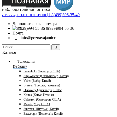
8(499)396-35-49
г. Москва, ПН-ПТ 10:00-19:00
Дополнительные номера
8(929)994-55-36
Почта
info@poznavajamir.ru
Каталог
+
-
Телескопы
По бренду
Levenhuk (Левенгук, США)
Sky-Watcher (Скай-Вотчер, Китай)
Veber (Вебер, Китай)
Bresser (Брессер, Германия)
Discovery (Дискавери, США)
Konus (Конус, Италия)
Celestron (Селестрон, США)
Meade (Мид, США)
Sturman (Штурман, Китай)
Eastcolight (Истколайт, Китай)