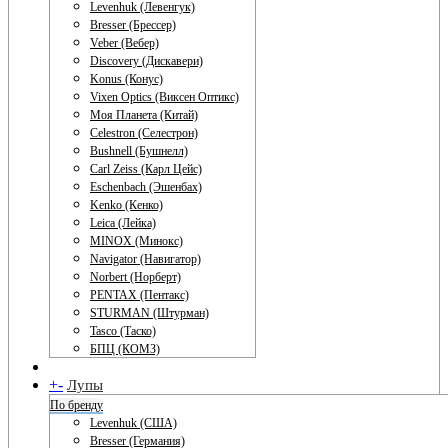
Levenhuk (Левенгук)
Bresser (Брессер)
Veber (Вебер)
Discovery (Дискавери)
Konus (Конус)
Vixen Optics (Виксен Оптикс)
Моя Планета (Китай)
Celestron (Селестрон)
Bushnell (Бушнелл)
Carl Zeiss (Карл Цейс)
Eschenbach (Эшенбах)
Kenko (Кенко)
Leica (Лейка)
MINOX (Минокс)
Navigator (Навигатор)
Norbert (Норберт)
PENTAX (Пентакс)
STURMAN (Штурман)
Tasco (Таско)
БПЦ (КОМЗ)
+
-
Лупы
По бренду
Levenhuk (США)
Bresser (Германия)