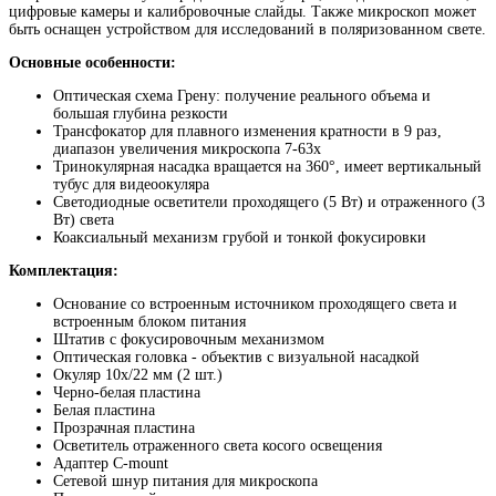
цифровые камеры и калибровочные слайды. Также микроскоп может
быть оснащен устройством для исследований в поляризованном свете.
Основные особенности:
Оптическая схема Грену: получение реального объема и
большая глубина резкости
Трансфокатор для плавного изменения кратности в 9 раз,
диапазон увеличения микроскопа 7-63х
Тринокулярная насадка вращается на 360°, имеет вертикальный
тубус для видеоокуляра
Светодиодные осветители проходящего (5 Вт) и отраженного (3
Вт) света
Коаксиальный механизм грубой и тонкой фокусировки
Комплектация:
Основание со встроенным источником проходящего света и
встроенным блоком питания
Штатив с фокусировочным механизмом
Оптическая головка - объектив с визуальной насадкой
Окуляр 10x/22 мм (2 шт.)
Черно-белая пластина
Белая пластина
Прозрачная пластина
Осветитель отраженного света косого освещения
Адаптер C-mount
Сетевой шнур питания для микроскопа