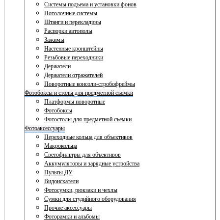
Системы подъема и установки фонов
Потолочные системы
Штанги и перекладины
Распорки автополы
Зажимы
Настенные кронштейны
Резьбовые переходники
Держатели
Держатели отражателей
Поворотные консоли-стробофреймы
Фотобоксы и столы для предметной съемки
Платформы поворотные
Фотобоксы
Фотостолы для предметной съемки
Фотоаксессуары
Переходные кольца для объективов
Макрокольца
Светофильтры для объективов
Аккумуляторы и зарядные устройства
Пульты ДУ
Видоискатели
Фотосумки, рюкзаки и чехлы
Сумки для студийного оборудования
Прочие аксессуары
Фоторамки и альбомы