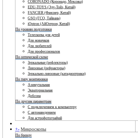
CORONADO (Коронадо, Мексика)
EDU-TOYS (Эду-Тойз, Китай)
FANCIER (Фансиер, Китай)
GSO (ГСО, Тайвань)
iOptron (АйОптрон, Китай)
По уровню подготовки
Телескопы для детей
Для новичков
Для любителей
Для профессионалов
По оптической схеме
Зеркальные (рефлекторы)
Линзовые (рефракторы)
Зеркально-линзовые (катадиоптрики)
По типу монтировки
Азимутальная
Экваториальная
Добсона
По другим параметрам
С подключением к компьютеру
С автонаведением
Для астрофотографий
+
-
Микроскопы
По бренду