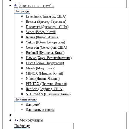
+
-
Зрительные трубы
По бренду
Levenhuk (Левенгук. США)
Bresser (Брессер. Германия)
Discovery (Дискавери. США)
Veber (Вебер. Китай)
Konus (Конус. Италия)
Yukon (Юкон. Белоруссия)
Celestron (Селестрон. США)
Bushnell (Бушнелл. Китай)
Hawke (Хоук. Великобритания)
Leica (Лейка. Португалия)
Meade (Мид. Китай)
MINOX (Минокс. Китай)
Nikon (Никон. Япония)
PENTAX (Пентакс. Япония)
Redfield (Редфилд. США)
STURMAN (Штурман. Китай)
По назначению
Для детей
Для охоты и спорта
+
-
Монокуляры
По бренду