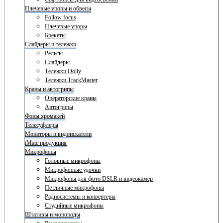
Плечевые упоры и обвесы
Follow focus
Плечевые упоры
Брекеты
Слайдеры и тележки
Рельсы
Слайдеры
Тележки Dolly
Тележки TrackMaster
Краны и автогрипы
Операторские краны
Автогрипы
Фоны хромакей
Телесуфлеры
Мониторы и видоискатели
iMate продукция
Микрофоны
Головные микрофоны
Микрофонные удочки
Микрофоны для фото DSLR и видеокамер
Петличные микрофоны
Радиосистемы и конвертеры
Студийные микрофоны
Штативы и моноподы