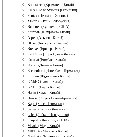
Kromatech (Кроматек - Китай)
LUNT Solar Systems (Германия)
Pentax (Пентакс - Япония)
Yukon (Юкон - Белоруссия)
Bushnell (Бушнелл - США)
Sturman (Штурман - Китай)
Alpen (Альпен - Китай)
Blaser (Блазер - Германия)
Breaker (Брикер - Китай)
Carl Zeiss (Карл Цейс - Япония)
Combat (Комбат - Китай)
Dicom (Диком - Китай)
Eschenbach (Эшенбах - Германия)
Fujinon (Фуджинон - Китай)
GAMO (Гамо - Китай)
GAUT (Гаут - Китай)
Hama (Хама - Китай)
Hawke (Хоук - Великобритания)
Kaps (Капс - Германия)
Kenko (Кенко - Япония)
Leica (Лейка - Португалия)
Leupold (Люпольд - США)
Meade (Мид - Китай)
MINOX (Минокс - Китай)
Navigator (Навигатор - Китай)