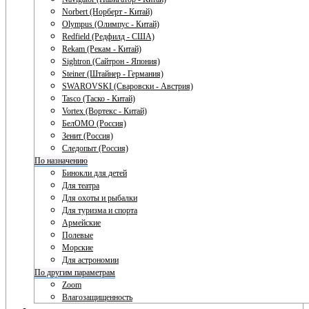
Norbert (Норберт - Китай)
Olympus (Олимпус - Китай)
Redfield (Редфилд - США)
Rekam (Рекам - Китай)
Sightron (Сайтрон - Япония)
Steiner (Штайнер - Германия)
SWAROVSKI (Сваровски - Австрия)
Tasco (Таско - Китай)
Vortex (Вортекс - Китай)
БелОМО (Россия)
Зенит (Россия)
Следопыт (Россия)
По назначению
Бинокли для детей
Для театра
Для охоты и рыбалки
Для туризма и спорта
Армейские
Полевые
Морские
Для астрономии
По другим параметрам
Zoom
Влагозащищенность