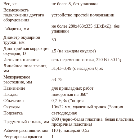
Вес, кг
не более 8, без упаковки
Возможность
подключения другого
устройство простой поляризации
оборудования
не более 280x463x335 (ШхВхД), без
Габариты, мм
упаковки
Диаметр окулярной
30
трубки, мм
Диоптрийная коррекция
±5 (на каждом окуляре)
окуляров, D
Источник питания
сеть переменного тока, 220 В / 50 Гц
Линейное поле зрения,
31,43–3,49 (с насадкой 0,5x
мм
Межзрачковое
53–75
расстояние, мм
Назначение
для прикладных работ
Насадка
поворотная на 360°
Объективы
0,7–6,3х (*опция
Окуляры
10х/22 мм, удаленный зрачок (*опция
Подсветка
светодиодная
Ø90 (черно-белая пластина, белая пластина,
Предметный столик, мм
прозрачная пластина)
Рабочее расстояние, мм
110 (с насадкой 0,5x
Регулировка яркости
1