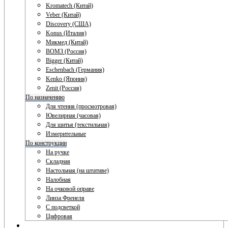
Kromatech (Китай)
Veber (Китай)
Discovery (США)
Konus (Италия)
Микмед (Китай)
ВОМЗ (Россия)
Bigger (Китай)
Eschenbach (Германия)
Kenko (Япония)
Zenit (Россия)
По назначению
Для чтения (просмотровая)
Ювелирная (часовая)
Для шитья (текстильная)
Измерительные
По конструкции
На ручке
Складная
Настольная (на штативе)
Налобная
На очковой оправе
Линза Френеля
С подсветкой
Цифровая