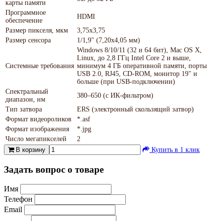
карты памяти
Программное
HDMI
обеспечение
Размер пикселя, мкм
3,75x3,75
Размер сенсора
1/1,9" (7,20х4,05 мм)
Windows 8/10/11 (32 и 64 бит), Mac OS X,
Linux, до 2,8 ГГц Intel Core 2 и выше,
Системные требования
минимум 4 ГБ оперативной памяти, порты
USB 2.0, RJ45, CD-ROM, монитор 19" и
больше (при USB-подключении)
Спектральный
380–650 (с ИК-фильтром)
диапазон, нм
Тип затвора
ERS (электронный скользящий затвор)
Формат видеороликов
*.asf
Формат изображения
*.jpg
Число мегапикселей
2
В корзину
Купить в 1 клик
Задать вопрос о товаре
Имя
Телефон
Email