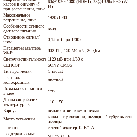
60@1920х1080 (HDMI), 25@1920х1080 (Wi-
кадров в секунду @
Fi)
при разрешении, пикс
Максимальное
1920х1080
разрешение, пикс
Особенности сетевого
вход
адаптера питания
Отношение сигнал/
0,15 мВ при 1/30 с
шум
Параметры адаптера
802.11n, 150 Мбит/с, 20 дБм
Wi-Fi
Светочувствительность
1120 мВ при 1/30 с
СЕНСОР
SONY CMOS
Тип крепления
C-mount
Цветной/
цветной
монохромный
Возможность записи
есть
видео
Диапазон рабочих
–10... 50
температур, °С
Корпус
цельнолитой алюминиевый
канал визуализации, окулярный тубус вместо
Место установки
окуляра
Питание
сетевой адаптер 12 В/1 А
Поддерживаемые
SD до 32 ГБ