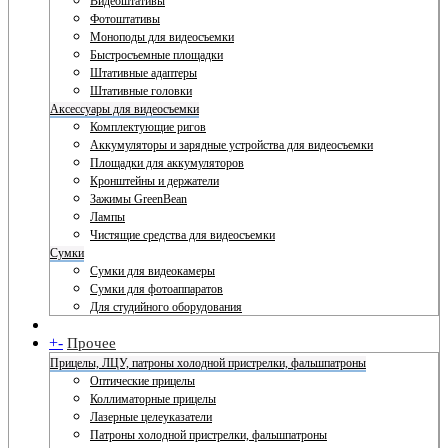
Видеоштативы
Фотоштативы
Моноподы для видеосъемки
Быстросъемные площадки
Штативные адаптеры
Штативные головки
Аксессуары для видеосъемки
Комплектующие ригов
Аккумуляторы и зарядные устройства для видеосъемки
Площадки для аккумуляторов
Кронштейны и держатели
Зажимы GreenBean
Лампы
Чистящие средства для видеосъемки
Сумки
Сумки для видеокамеры
Сумки для фотоаппаратов
Для студийного оборудования
+
-
Прочее
Прицелы, ЛЦУ, патроны холодной пристрелки, фальшпатроны
Оптические прицелы
Коллиматорные прицелы
Лазерные целеуказатели
Патроны холодной пристрелки, фальшпатроны