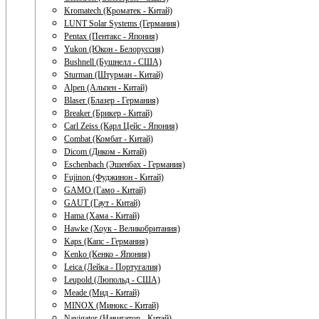
Kromatech (Кроматек - Китай)
LUNT Solar Systems (Германия)
Pentax (Пентакс - Япония)
Yukon (Юкон - Белоруссия)
Bushnell (Бушнелл - США)
Sturman (Штурман - Китай)
Alpen (Альпен - Китай)
Blaser (Блазер - Германия)
Breaker (Брикер - Китай)
Carl Zeiss (Карл Цейс - Япония)
Combat (Комбат - Китай)
Dicom (Диком - Китай)
Eschenbach (Эшенбах - Германия)
Fujinon (Фуджинон - Китай)
GAMO (Гамо - Китай)
GAUT (Гаут - Китай)
Hama (Хама - Китай)
Hawke (Хоук - Великобритания)
Kaps (Капс - Германия)
Kenko (Кенко - Япония)
Leica (Лейка - Португалия)
Leupold (Люпольд - США)
Meade (Мид - Китай)
MINOX (Минокс - Китай)
Navigator (Навигатор - Китай)