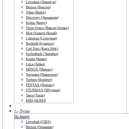
Levenhuk (Левенгук)
Bresser (Брессер)
Veber (Вебер)
Discovery (Дискавери)
Konus (Конус)
Vixen Optics (Виксен Оптикс)
Моя Планета (Китай)
Celestron (Селестрон)
Bushnell (Бушнелл)
Carl Zeiss (Карл Цейс)
Eschenbach (Эшенбах)
Kenko (Кенко)
Leica (Лейка)
MINOX (Минокс)
Navigator (Навигатор)
Norbert (Норберт)
PENTAX (Пентакс)
STURMAN (Штурман)
Tasco (Таско)
БПЦ (КОМЗ)
+
-
Лупы
По бренду
Levenhuk (США)
Bresser (Германия)