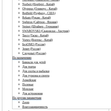
Norbert (Норберт - Китай)
Olympus (Олимпус - Китай)
Redfield (Редфилд - США)
Rekam (Рекам - Китай)
Sightron (Сайтрон - Япония)
Steiner (Штайнер - Германия)
SWAROVSKI (Сваровски - Австрия)
Tasco (Таско - Китай)
Vortex (Вортекс - Китай)
БелОМО (Россия)
Зенит (Россия)
Следопыт (Россия)
По назначению
Бинокли для детей
Для театра
Для охоты и рыбалки
Для туризма и спорта
Армейские
Полевые
Морские
Для астрономии
По другим параметрам
Zoom
Влагозащищенность