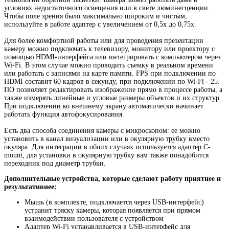
условиях недостаточного освещения или в свете люминесценции.
Чтобы поле зрения было максимально широким и чистым,
используйте в работе адаптер с увеличением от 0,5х до 0,75х.
Для более комфортной работы или для проведения презентации
камеру можно подключать к телевизору, монитору или проектору с
помощью HDMI-интерфейса или интегрировать с компьютером через
Wi-Fi. В этом случае можно проводить съемку в реальном времени
или работать с записями на карте памяти. FPS при подключении по
HDMI составит 60 кадров в секунду, при подключении по Wi-Fi - 25.
ПО позволяет редактировать изображение прямо в процессе работы, а
также измерять линейные и угловые размеры объектов и их структур.
При подключении ко внешнему экрану автоматически начинает
работать функция автофокусирования.
Есть два способа соединения камеры с микроскопом: ее можно
установить в канал визуализации или в окулярную трубку вместо
окуляра. Для интеграции в обоих случаях используется адаптер C-
mount, для установки в окулярную трубку вам также понадобится
переходник под диаметр трубки.
Дополнительные устройства, которые сделают работу приятнее и
результативнее:
Мышь (в комплекте, подключается через USB-интерфейс)
устранит тряску камеры, которая появляется при прямом
взаимодействии пользователя с устройством
Адаптер Wi-Fi устанавливается в USB-интерфейс для