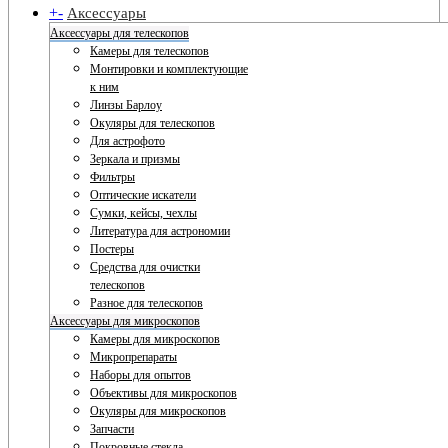
+
-
Аксессуары
Аксессуары для телескопов
Камеры для телескопов
Монтировки и комплектующие
к ним
Линзы Барлоу
Окуляры для телескопов
Для астрофото
Зеркала и призмы
Фильтры
Оптические искатели
Сумки, кейсы, чехлы
Литература для астрономии
Постеры
Средства для очистки
телескопов
Разное для телескопов
Аксессуары для микроскопов
Камеры для микроскопов
Микропрепараты
Наборы для опытов
Объективы для микроскопов
Окуляры для микроскопов
Запчасти
Покровные стекла