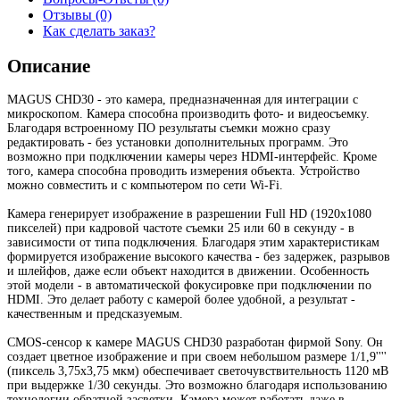
Отзывы (0)
Как сделать заказ?
Описание
MAGUS CHD30 - это камера, предназначенная для интеграции с
микроскопом. Камера способна производить фото- и видеосъемку.
Благодаря встроенному ПО результаты съемки можно сразу
редактировать - без установки дополнительных программ. Это
возможно при подключении камеры через HDMI-интерфейс. Кроме
того, камера способна проводить измерения объекта. Устройство
можно совместить и с компьютером по сети Wi-Fi.
Камера генерирует изображение в разрешении Full HD (1920x1080
пикселей) при кадровой частоте съемки 25 или 60 в секунду - в
зависимости от типа подключения. Благодаря этим характеристикам
формируется изображение высокого качества - без задержек, разрывов
и шлейфов, даже если объект находится в движении. Особенность
этой модели - в автоматической фокусировке при подключении по
HDMI. Это делает работу с камерой более удобной, а результат -
качественным и предсказуемым.
CMOS-сенсор к камере MAGUS CHD30 разработан фирмой Sony. Он
создает цветное изображение и при своем небольшом размере 1/1,9''''
(пиксель 3,75x3,75 мкм) обеспечивает светочувствительность 1120 мВ
при выдержке 1/30 секунды. Это возможно благодаря использованию
технологии обратной засветки. Камера может работать даже в