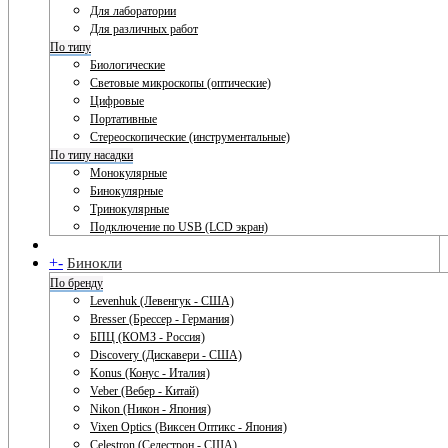
Для лаборатории
Для различных работ
По типу
Биологические
Световые микроскопы (оптические)
Цифровые
Портативные
Стереоскопические (инструментальные)
По типу насадки
Монокулярные
Бинокулярные
Тринокулярные
Подключение по USB (LCD экран)
+
-
Бинокли
По бренду
Levenhuk (Левенгук - США)
Bresser (Брессер - Германия)
БПЦ (КОМЗ - Россия)
Discovery (Дискавери - США)
Konus (Конус - Италия)
Veber (Вебер - Китай)
Nikon (Никон - Япония)
Vixen Optics (Виксен Оптикс - Япония)
Celestron (Селестрон - США)