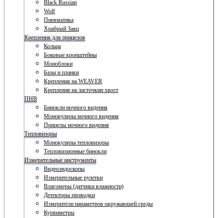
Black Russian
Wolf
Пневматика
Храбрый Заяц
Крепления для прицелов
Кольца
Боковые кронштейны
Моноблоки
Базы и планки
Крепления на WEAVER
Крепления на ласточкин хвост
ПНВ
Бинокли ночного видения
Монокуляры ночного видения
Прицелы ночного видения
Тепловизоры
Монокуляры тепловизоры
Тепловизионные бинокли
Измерительные инструменты
Видеоэндоскопы
Измерительные рулетки
Влагомеры (датчики влажности)
Детекторы проводки
Измерители параметров окружающей среды
Курвиметры