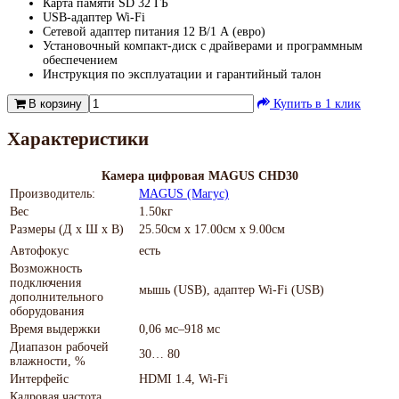
Карта памяти SD 32 ГБ
USB-адаптер Wi-Fi
Сетевой адаптер питания 12 В/1 А (евро)
Установочный компакт-диск с драйверами и программным
обеспечением
Инструкция по эксплуатации и гарантийный талон
В корзину
Купить в 1 клик
Характеристики
Камера цифровая MAGUS CHD30
Производитель:
MAGUS (Магус)
Вес
1.50кг
Размеры (Д х Ш х В)
25.50см x 17.00см x 9.00см
Автофокус
есть
Возможность
подключения
мышь (USB), адаптер Wi-Fi (USB)
дополнительного
оборудования
Время выдержки
0,06 мс–918 мс
Диапазон рабочей
30… 80
влажности, %
Интерфейс
HDMI 1.4, Wi-Fi
Кадровая частота,