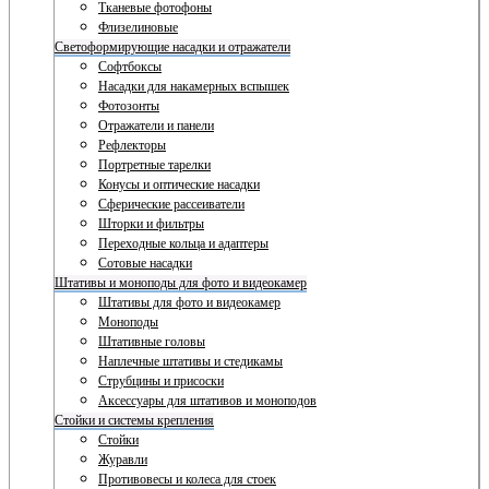
Тканевые фотофоны
Флизелиновые
Светоформирующие насадки и отражатели
Софтбоксы
Насадки для накамерных вспышек
Фотозонты
Отражатели и панели
Рефлекторы
Портретные тарелки
Конусы и оптические насадки
Сферические рассеиватели
Шторки и фильтры
Переходные кольца и адаптеры
Сотовые насадки
Штативы и моноподы для фото и видеокамер
Штативы для фото и видеокамер
Моноподы
Штативные головы
Наплечные штативы и стедикамы
Струбцины и присоски
Аксессуары для штативов и моноподов
Стойки и системы крепления
Стойки
Журавли
Противовесы и колеса для стоек