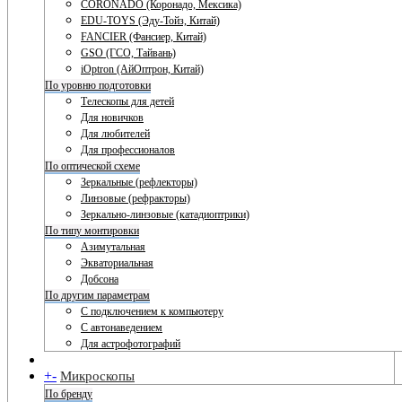
CORONADO (Коронадо, Мексика)
EDU-TOYS (Эду-Тойз, Китай)
FANCIER (Фансиер, Китай)
GSO (ГСО, Тайвань)
iOptron (АйОптрон, Китай)
По уровню подготовки
Телескопы для детей
Для новичков
Для любителей
Для профессионалов
По оптической схеме
Зеркальные (рефлекторы)
Линзовые (рефракторы)
Зеркально-линзовые (катадиоптрики)
По типу монтировки
Азимутальная
Экваториальная
Добсона
По другим параметрам
С подключением к компьютеру
С автонаведением
Для астрофотографий
+
-
Микроскопы
По бренду