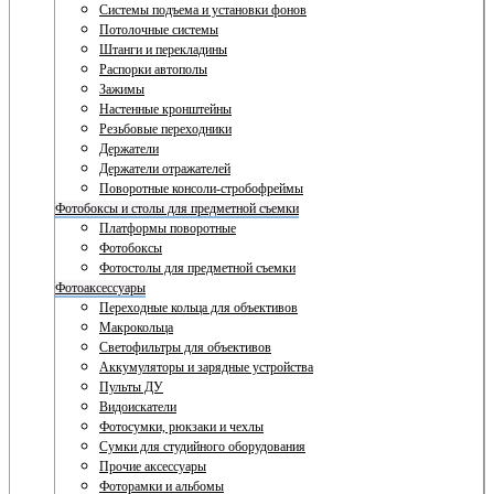
Системы подъема и установки фонов
Потолочные системы
Штанги и перекладины
Распорки автополы
Зажимы
Настенные кронштейны
Резьбовые переходники
Держатели
Держатели отражателей
Поворотные консоли-стробофреймы
Фотобоксы и столы для предметной съемки
Платформы поворотные
Фотобоксы
Фотостолы для предметной съемки
Фотоаксессуары
Переходные кольца для объективов
Макрокольца
Светофильтры для объективов
Аккумуляторы и зарядные устройства
Пульты ДУ
Видоискатели
Фотосумки, рюкзаки и чехлы
Сумки для студийного оборудования
Прочие аксессуары
Фоторамки и альбомы