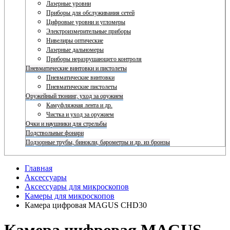
Лазерные уровни
Приборы для обслуживания сетей
Цифровые уровни и угломеры
Электроизмерительные приборы
Нивелиры оптические
Лазерные дальномеры
Приборы неразрушающего контроля
Пневматические винтовки и пистолеты
Пневматические винтовки
Пневматические пистолеты
Оружейный тюнинг, уход за оружием
Камуфляжная лента и др.
Чистка и уход за оружием
Очки и наушники для стрельбы
Подствольные фонари
Подзорные трубы, бинокли, барометры и др. из бронзы
Главная
Аксессуары
Аксессуары для микроскопов
Камеры для микроскопов
Камера цифровая MAGUS CHD30