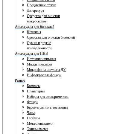
Предметные стекла
Литература
Средства для очистки
микроскопов
Аксессуары для биноклей
Штативы
Средства для очистки биноклей
Сумки и другие
принадлежности
Аксессуары для ПНВ
Источники питания
Маски и насадки
Микрофоны и пульты ДУ
Инфракрасные фонари
Разное
Компасы
Планетарии
Наборы для экспериментов
Фонари
Барометры и метеостанции
Часы
Глобусы
Металлоискатели
Экшн-камеры