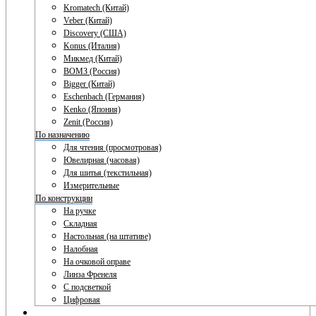
Kromatech (Китай)
Veber (Китай)
Discovery (США)
Konus (Италия)
Микмед (Китай)
ВОМЗ (Россия)
Bigger (Китай)
Eschenbach (Германия)
Kenko (Япония)
Zenit (Россия)
По назначению
Для чтения (просмотровая)
Ювелирная (часовая)
Для шитья (текстильная)
Измерительные
По конструкции
На ручке
Складная
Настольная (на штативе)
Налобная
На очковой оправе
Линза Френеля
С подсветкой
Цифровая