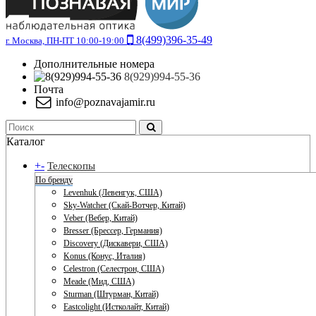
8(499)396-35-49
г. Москва, ПН-ПТ 10:00-19:00
Дополнительные номера
8(929)994-55-36
Почта
info@poznavajamir.ru
Каталог
+
-
Телескопы
По бренду
Levenhuk (Левенгук, США)
Sky-Watcher (Скай-Вотчер, Китай)
Veber (Вебер, Китай)
Bresser (Брессер, Германия)
Discovery (Дискавери, США)
Konus (Конус, Италия)
Celestron (Селестрон, США)
Meade (Мид, США)
Sturman (Штурман, Китай)
Eastcolight (Истколайт, Китай)