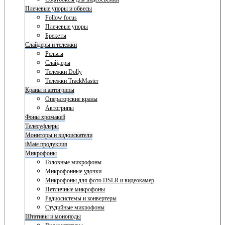
Плечевые упоры и обвесы
Follow focus
Плечевые упоры
Брекеты
Слайдеры и тележки
Рельсы
Слайдеры
Тележки Dolly
Тележки TrackMaster
Краны и автогрипы
Операторские краны
Автогрипы
Фоны хромакей
Телесуфлеры
Мониторы и видоискатели
iMate продукция
Микрофоны
Головные микрофоны
Микрофонные удочки
Микрофоны для фото DSLR и видеокамер
Петличные микрофоны
Радиосистемы и конвертеры
Студийные микрофоны
Штативы и моноподы