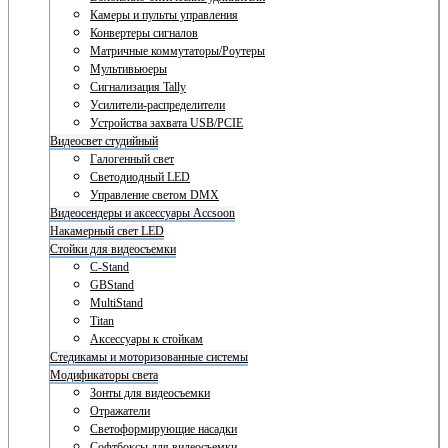
Камеры и пульты управления
Конвертеры сигналов
Матричные коммутаторы/Роутеры
Мультивьюеры
Сигнализация Tally
Усилители-распределители
Устройства захвата USB/PCIE
Видеосвет студийный
Галогенный свет
Светодиодный LED
Управление светом DMX
Видеосендеры и аксессуары Accsoon
Накамерный свет LED
Стойки для видеосъемки
C-Stand
GBStand
MultiStand
Titan
Аксессуары к стойкам
Стедикамы и моторизованные системы
Модификаторы света
Зонты для видеосъемки
Отражатели
Светоформирующие насадки
Софтбоксы для видеосъемки