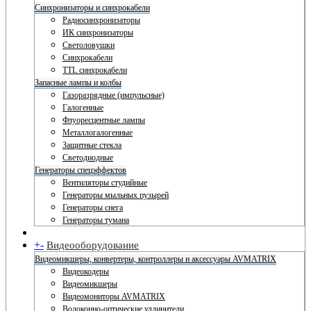
Синхронизаторы и синхрокабели
Радиосинхронизаторы
ИК синхронизаторы
Светоловушки
Синхрокабели
TTL синхрокабели
Запасные лампы и колбы
Газоразрядные (импульсные)
Галогенные
Флуоресцентные лампы
Металлогалогенные
Защитные стекла
Светодиодные
Генераторы спецэффектов
Вентиляторы студийные
Генераторы мыльных пузырей
Генераторы снега
Генераторы тумана
+
-
Видеооборудование
Видеомикшеры, конвертеры, контроллеры и аксессуары AVMATRIX
Видеокодеры
Видеомикшеры
Видеомониторы AVMATRIX
Волоконно-оптические удлинители