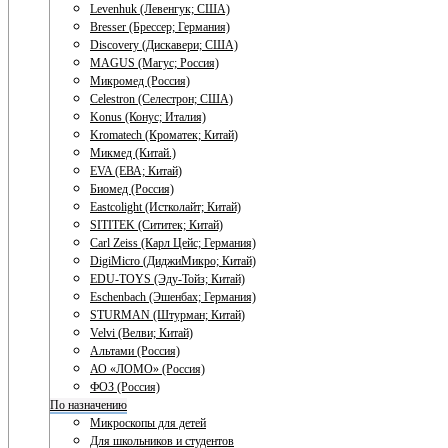
Levenhuk (Левенгук; США)
Bresser (Брессер; Германия)
Discovery (Дискавери; США)
MAGUS (Магус; Россия)
Микромед (Россия)
Celestron (Селестрон; США)
Konus (Конус; Италия)
Kromatech (Кроматек; Китай)
Микмед (Китай.)
EVA (ЕВА; Китай)
Биомед (Россия)
Eastcolight (Истколайт; Китай)
SITITEK (Сититек; Китай)
Carl Zeiss (Карл Цейс; Германия)
DigiMicro (ДиджиМикро; Китай)
EDU-TOYS (Эду-Тойз; Китай)
Eschenbach (Эшенбах; Германия)
STURMAN (Штурман; Китай)
Velvi (Велви; Китай)
Альтами (Россия)
АО «ЛОМО» (Россия)
ФОЗ (Россия)
По назначению
Микроскопы для детей
Для школьников и студентов