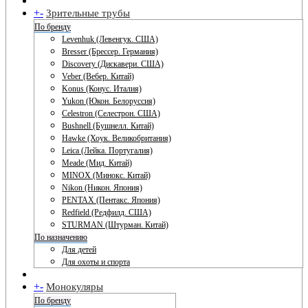
+
-
Зрительные трубы
По бренду
Levenhuk (Левенгук. США)
Bresser (Брессер. Германия)
Discovery (Дискавери. США)
Veber (Вебер. Китай)
Konus (Конус. Италия)
Yukon (Юкон. Белоруссия)
Celestron (Селестрон. США)
Bushnell (Бушнелл. Китай)
Hawke (Хоук. Великобритания)
Leica (Лейка. Португалия)
Meade (Мид. Китай)
MINOX (Минокс. Китай)
Nikon (Никон. Япония)
PENTAX (Пентакс. Япония)
Redfield (Редфилд. США)
STURMAN (Штурман. Китай)
По назначению
Для детей
Для охоты и спорта
+
-
Монокуляры
По бренду