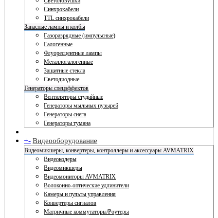
Светоловушки
Синхрокабели
TTL синхрокабели
Запасные лампы и колбы
Газоразрядные (импульсные)
Галогенные
Флуоресцентные лампы
Металлогалогенные
Защитные стекла
Светодиодные
Генераторы спецэффектов
Вентиляторы студийные
Генераторы мыльных пузырей
Генераторы снега
Генераторы тумана
+
-
Видеооборудование
Видеомикшеры, конвертеры, контроллеры и аксессуары AVMATRIX
Видеокодеры
Видеомикшеры
Видеомониторы AVMATRIX
Волоконно-оптические удлинители
Камеры и пульты управления
Конвертеры сигналов
Матричные коммутаторы/Роутеры