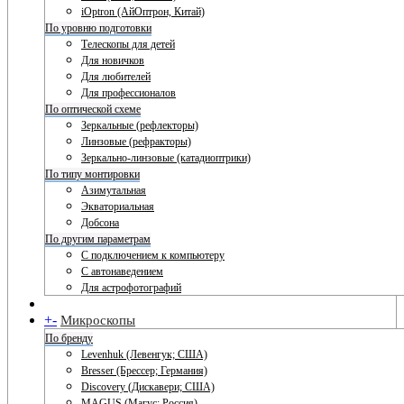
iOptron (АйОптрон, Китай)
По уровню подготовки
Телескопы для детей
Для новичков
Для любителей
Для профессионалов
По оптической схеме
Зеркальные (рефлекторы)
Линзовые (рефракторы)
Зеркально-линзовые (катадиоптрики)
По типу монтировки
Азимутальная
Экваториальная
Добсона
По другим параметрам
С подключением к компьютеру
С автонаведением
Для астрофотографий
+
-
Микроскопы
По бренду
Levenhuk (Левенгук; США)
Bresser (Брессер; Германия)
Discovery (Дискавери; США)
MAGUS (Магус; Россия)