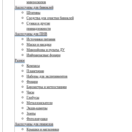
микроскопов
Аксессуары для биноклей
Штативы
Средства для очистки биноклей
Сумки и другие
принадлежности
Аксессуары для ПНВ
Источники питания
Маски и насадки
Микрофоны и пульты ДУ
Инфракрасные фонари
Разное
Компасы
Планетарии
Наборы для экспериментов
Фонари
Барометры и метеостанции
Часы
Глобусы
Металлоискатели
Экшн-камеры
Зонты
Фотоловушки
Аксессуары для прицелов
Крышки и наглазники