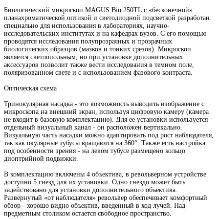
Биологический микроскоп MAGUS Bio 250TL с «бесконечной»
планахроматической оптикой и светодиодной подсветкой разработан
специально для использования в лабораториях, научно-
исследовательских институтах и на кафедрах вузов. С его помощью
проводятся исследования полупрозрачных и прозрачных
биологических образцов (мазков и тонких срезов). Микроскоп
является светлопольным, но при установке дополнительных
аксессуаров позволит также вести исследования в темном поле,
поляризованном свете и с использованием фазового контраста.
Оптическая схема
Тринокулярная насадка - это возможность выводить изображение с
микроскопа на внешний экран, используя цифровую камеру (камера
не входит в базовую комплектацию). Для ее установки используется
отдельный визуальный канал - он расположен вертикально.
Визуальную часть насадки можно адаптировать под рост наблюдателя,
так как окулярные тубусы вращаются на 360°. Также есть настройка
под особенности зрения - на левом тубусе размещено кольцо
диоптрийной подвижки.
В комплектацию включены 4 объектива, в револьверном устройстве
доступно 5 гнезд для их установки. Одно гнездо может быть
задействовано для установки дополнительного объектива.
Развернутый «от наблюдателя» револьвер обеспечивает комфортный
обзор - хорошо видно объектив, введенный в ход лучей. Над
предметным столиком остается свободное пространство.