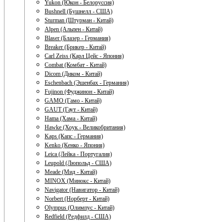
Yukon (Юкон - Белоруссия)
Bushnell (Бушнелл - США)
Sturman (Штурман - Китай)
Alpen (Альпен - Китай)
Blaser (Блазер - Германия)
Breaker (Брикер - Китай)
Carl Zeiss (Карл Цейс - Япония)
Combat (Комбат - Китай)
Dicom (Диком - Китай)
Eschenbach (Эшенбах - Германия)
Fujinon (Фуджинон - Китай)
GAMO (Гамо - Китай)
GAUT (Гаут - Китай)
Hama (Хама - Китай)
Hawke (Хоук - Великобритания)
Kaps (Капс - Германия)
Kenko (Кенко - Япония)
Leica (Лейка - Португалия)
Leupold (Люпольд - США)
Meade (Мид - Китай)
MINOX (Минокс - Китай)
Navigator (Навигатор - Китай)
Norbert (Норберт - Китай)
Olympus (Олимпус - Китай)
Redfield (Редфилд - США)