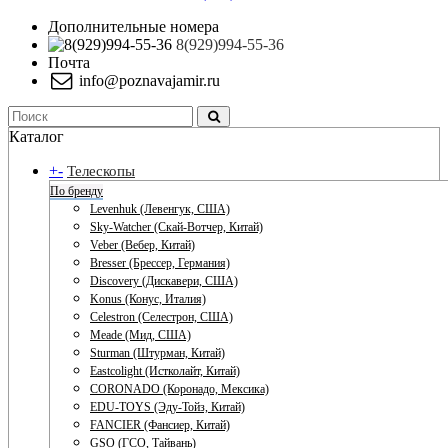
Дополнительные номера
8(929)994-55-36
Почта
info@poznavajamir.ru
Каталог
+
-
Телескопы
По бренду
Levenhuk (Левенгук, США)
Sky-Watcher (Скай-Вотчер, Китай)
Veber (Вебер, Китай)
Bresser (Брессер, Германия)
Discovery (Дискавери, США)
Konus (Конус, Италия)
Celestron (Селестрон, США)
Meade (Мид, США)
Sturman (Штурман, Китай)
Eastcolight (Истколайт, Китай)
CORONADO (Коронадо, Мексика)
EDU-TOYS (Эду-Тойз, Китай)
FANCIER (Фансиер, Китай)
GSO (ГСО, Тайвань)