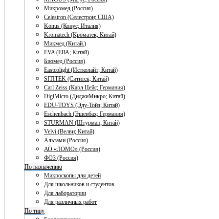
Микромед (Россия)
Celestron (Селестрон; США)
Konus (Конус; Италия)
Kromatech (Кроматек; Китай)
Микмед (Китай.)
EVA (ЕВА; Китай)
Биомед (Россия)
Eastcolight (Истколайт; Китай)
SITITEK (Сититек; Китай)
Carl Zeiss (Карл Цейс; Германия)
DigiMicro (ДиджиМикро; Китай)
EDU-TOYS (Эду-Тойз; Китай)
Eschenbach (Эшенбах; Германия)
STURMAN (Штурман; Китай)
Velvi (Велви; Китай)
Альтами (Россия)
АО «ЛОМО» (Россия)
ФОЗ (Россия)
По назначению
Микроскопы для детей
Для школьников и студентов
Для лаборатории
Для различных работ
По типу