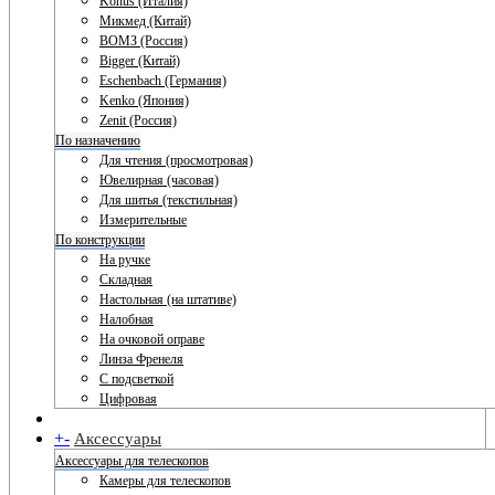
Konus (Италия)
Микмед (Китай)
ВОМЗ (Россия)
Bigger (Китай)
Eschenbach (Германия)
Kenko (Япония)
Zenit (Россия)
По назначению
Для чтения (просмотровая)
Ювелирная (часовая)
Для шитья (текстильная)
Измерительные
По конструкции
На ручке
Складная
Настольная (на штативе)
Налобная
На очковой оправе
Линза Френеля
С подсветкой
Цифровая
+
-
Аксессуары
Аксессуары для телескопов
Камеры для телескопов