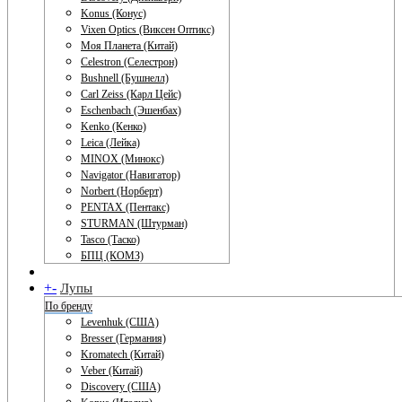
Konus (Конус)
Vixen Optics (Виксен Оптикс)
Моя Планета (Китай)
Celestron (Селестрон)
Bushnell (Бушнелл)
Carl Zeiss (Карл Цейс)
Eschenbach (Эшенбах)
Kenko (Кенко)
Leica (Лейка)
MINOX (Минокс)
Navigator (Навигатор)
Norbert (Норберт)
PENTAX (Пентакс)
STURMAN (Штурман)
Tasco (Таско)
БПЦ (КОМЗ)
+
-
Лупы
По бренду
Levenhuk (США)
Bresser (Германия)
Kromatech (Китай)
Veber (Китай)
Discovery (США)