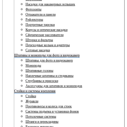
Насадки для накамерных вспышек
Фотозонты
Отражатели и панели
Рефлекторы
Портретные тарелки
Конусы и оптические насадки
Сферические рассеиватели
Шторки и фильтры
Переходные кольца и адаптеры
Сотовые насадки
Штативы и моноподы для фото и видеокамер
Штативы для фото и видеокамер
Моноподы
Штативные головы
Наплечные штативы и стедикамы
Струбцины и присоски
Аксессуары для штативов и моноподов
Стойки и системы крепления
Стойки
Журавли
Противовесы и колеса для стоек
Системы подъема и установки фонов
Потолочные системы
Штанги и перекладины
Распорки автополы