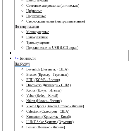
Биологические
Световые микроскопы (оптические)
Цифровые
Портативные
Стереоскопические (инструментальные)
По типу насадки
Монокулярные
Бинокулярные
Тринокулярные
Подключение по USB (LCD экран)
+
-
Бинокли
По бренду
Levenhuk (Левенгук - США)
Bresser (Брессер - Германия)
БПЦ (КОМЗ - Россия)
Discovery (Дискавери - США)
Konus (Конус - Италия)
Veber (Вебер - Китай)
Nikon (Никон - Япония)
Vixen Optics (Виксен Оптикс - Япония)
Celestron (Селестрон - США)
Kromatech (Кроматек - Китай)
LUNT Solar Systems (Германия)
Pentax (Пентакс - Япония)