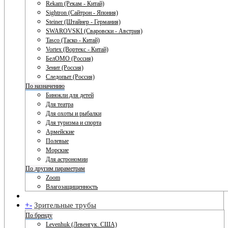
Rekam (Рекам - Китай)
Sightron (Сайтрон - Япония)
Steiner (Штайнер - Германия)
SWAROVSKI (Сваровски - Австрия)
Tasco (Таско - Китай)
Vortex (Вортекс - Китай)
БелОМО (Россия)
Зенит (Россия)
Следопыт (Россия)
По назначению
Бинокли для детей
Для театра
Для охоты и рыбалки
Для туризма и спорта
Армейские
Полевые
Морские
Для астрономии
По другим параметрам
Zoom
Влагозащищенность
+
-
Зрительные трубы
По бренду
Levenhuk (Левенгук. США)