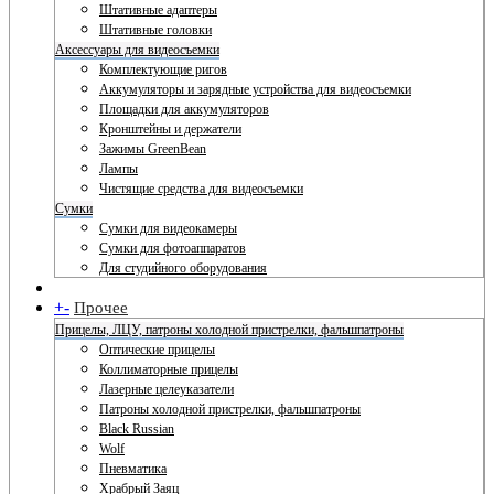
Штативные адаптеры
Штативные головки
Аксессуары для видеосъемки
Комплектующие ригов
Аккумуляторы и зарядные устройства для видеосъемки
Площадки для аккумуляторов
Кронштейны и держатели
Зажимы GreenBean
Лампы
Чистящие средства для видеосъемки
Сумки
Сумки для видеокамеры
Сумки для фотоаппаратов
Для студийного оборудования
+
-
Прочее
Прицелы, ЛЦУ, патроны холодной пристрелки, фальшпатроны
Оптические прицелы
Коллиматорные прицелы
Лазерные целеуказатели
Патроны холодной пристрелки, фальшпатроны
Black Russian
Wolf
Пневматика
Храбрый Заяц