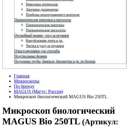
Нивелиры оптические
Лазерные дальномеры
Приборы неразрушающего контроля
Пневматические винтовки и пистолеты
Пневматические винтовки
Пневматические пистолеты
Оружейный тюнинг, уход за оружием
Камуфляжная лента и др.
Чистка и уход за оружием
Очки и наушники для стрельбы
Подствольные фонари
Подзорные трубы, бинокли, барометры и др. из бронзы
Главная
Микроскопы
По бренду
MAGUS (Магус; Россия)
Микроскоп биологический MAGUS Bio 250TL
Микроскоп биологический
MAGUS Bio 250TL
(Артикул: