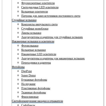
Флуоресцентные осветители
Светодиодные LED осветители
Кольцевые осветители
Патроны для ламп источников постоянного света
Студийные вспышки
Комплекты импульсного света
Студийные моноблоки
Лампы вспышки
Аккумуляторы и адаптеры для студийных вспышек
Накамерные вспышки и осветители
Фотовспышки
Кольцевые вспышки
Накамерные LED осветители
Аккумуляторы и адаптеры для накамерных вспышек
Переходники и адаптеры
Фотофоны
DigiPrint
Super Dense
Бумажные фотофоны
На пружине
Пластиковые фотофоны
Тканевые фотофоны
Флизелиновые
Светоформирующие насадки и отражатели
Софтбоксы