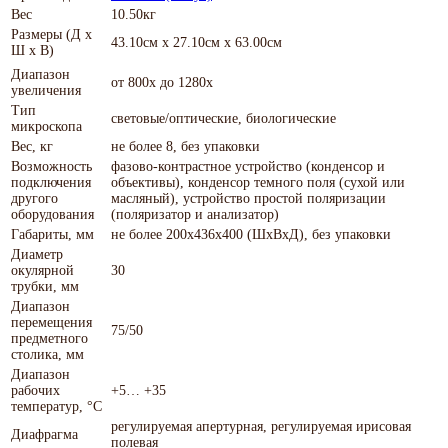
Вес
10.50кг
Размеры (Д х
43.10см x 27.10см x 63.00см
Ш х В)
Диапазон
от 800х до 1280х
увеличения
Тип
световые/оптические, биологические
микроскопа
Вес, кг
не более 8, без упаковки
Возможность
фазово-контрастное устройство (конденсор и
подключения
объективы), конденсор темного поля (сухой или
другого
масляный), устройство простой поляризации
оборудования
(поляризатор и анализатор)
Габариты, мм
не более 200x436x400 (ШхВхД), без упаковки
Диаметр
окулярной
30
трубки, мм
Диапазон
перемещения
75/50
предметного
столика, мм
Диапазон
рабочих
+5… +35
температур, °С
регулируемая апертурная, регулируемая ирисовая
Диафрагма
полевая