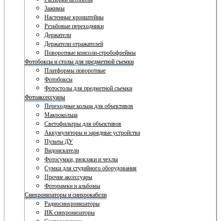
Зажимы
Настенные кронштейны
Резьбовые переходники
Держатели
Держатели отражателей
Поворотные консоли-стробофреймы
Фотобоксы и столы для предметной съемки
Платформы поворотные
Фотобоксы
Фотостолы для предметной съемки
Фотоаксессуары
Переходные кольца для объективов
Макрокольца
Светофильтры для объективов
Аккумуляторы и зарядные устройства
Пульты ДУ
Видоискатели
Фотосумки, рюкзаки и чехлы
Сумки для студийного оборудования
Прочие аксессуары
Фоторамки и альбомы
Синхронизаторы и синхрокабели
Радиосинхронизаторы
ИК синхронизаторы