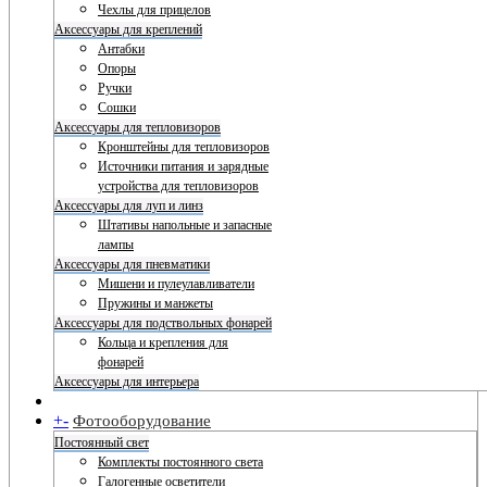
Чехлы для прицелов
Аксессуары для креплений
Антабки
Опоры
Ручки
Сошки
Аксессуары для тепловизоров
Кронштейны для тепловизоров
Источники питания и зарядные
устройства для тепловизоров
Аксессуары для луп и линз
Штативы напольные и запасные
лампы
Аксессуары для пневматики
Мишени и пулеулавливатели
Пружины и манжеты
Аксессуары для подствольных фонарей
Кольца и крепления для
фонарей
Аксессуары для интерьера
+
-
Фотооборудование
Постоянный свет
Комплекты постоянного света
Галогенные осветители