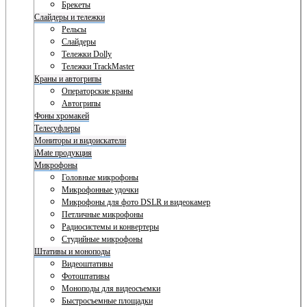
Брекеты
Слайдеры и тележки
Рельсы
Слайдеры
Тележки Dolly
Тележки TrackMaster
Краны и автогрипы
Операторские краны
Автогрипы
Фоны хромакей
Телесуфлеры
Мониторы и видоискатели
iMate продукция
Микрофоны
Головные микрофоны
Микрофонные удочки
Микрофоны для фото DSLR и видеокамер
Петличные микрофоны
Радиосистемы и конвертеры
Студийные микрофоны
Штативы и моноподы
Видеоштативы
Фотоштативы
Моноподы для видеосъемки
Быстросъемные площадки