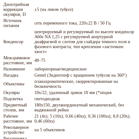
Диоптрийная
коррекция
±5 (на левом тубусе)
окуляров, D
Источник
сеть переменного тока, 220±22 В / 50 Гц
питания
центрируемый и регулируемый по высоте конденсор
Аббе NA 1,25 с регулируемой апертурной
Конденсор
диафрагмой и слотом для слайдера темного поля и
фазового контраста; тип крепления «ласточкин
хвост»
Межзрачковое
48–75
расстояние, мм
Назначение
лабораторные/медицинские
Насадка
Gemel (Зидентопф с вращением тубусов на 360°)
планахроматические, скорректированные на
Объективы
бесконечность
Окуляры
10х/22, удаленный зрачок 10 мм (*опция
Подсветка
светодиодная
Предметный
180x150, двухкоординатный механический, без
столик, мм
выдвижной рейки
Рабочее
21 (4x); 5 (10x); 0,66 (40xs); 0,36 (100xs); 8,8 (20х);
расстояние, мм
0,46 (60хs)
Револьверное
на 5 объективов
устройство
Регулировка