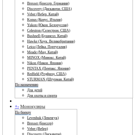
Bresser (Брессер. Германия)
Discovery (Дискавери. США)
Veber (Вебер. Китай)
Konus (Конус. Италия)
Yukon (Юкон. Белоруссия)
Celestron (Селестрон. США)
Bushnell (Бушнелл. Китай)
Hawke (Хоук. Великобритания)
Leica (Лейка. Португалия)
Meade (Мид. Китай)
MINOX (Минокс. Китай)
Nikon (Никон. Япония)
PENTAX (Пентакс. Япония)
Redfield (Редфилд. США)
STURMAN (Штурман. Китай)
По назначению
Для детей
Для охоты и спорта
+
-
Монокуляры
По бренду
Levenhuk (Левенгук)
Bresser (Брессер)
Veber (Вебер)
Discovery (Дискавери)