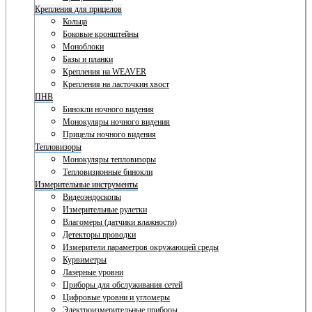
Крепления для прицелов
Кольца
Боковые кронштейны
Моноблоки
Базы и планки
Крепления на WEAVER
Крепления на ласточкин хвост
ПНВ
Бинокли ночного видения
Монокуляры ночного видения
Прицелы ночного видения
Тепловизоры
Монокуляры тепловизоры
Тепловизионные бинокли
Измерительные инструменты
Видеоэндоскопы
Измерительные рулетки
Влагомеры (датчики влажности)
Детекторы проводки
Измерители параметров окружающей среды
Курвиметры
Лазерные уровни
Приборы для обслуживания сетей
Цифровые уровни и угломеры
Электроизмерительные приборы