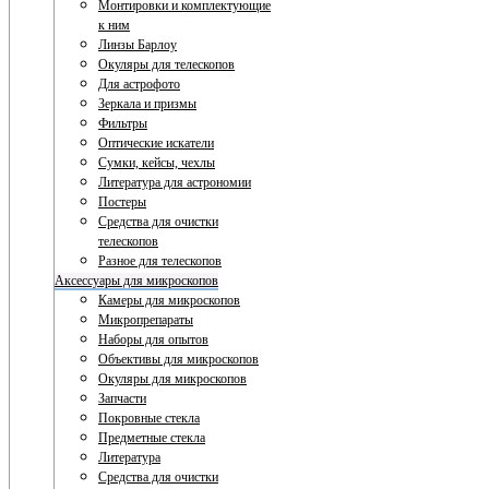
Монтировки и комплектующие
к ним
Линзы Барлоу
Окуляры для телескопов
Для астрофото
Зеркала и призмы
Фильтры
Оптические искатели
Сумки, кейсы, чехлы
Литература для астрономии
Постеры
Средства для очистки
телескопов
Разное для телескопов
Аксессуары для микроскопов
Камеры для микроскопов
Микропрепараты
Наборы для опытов
Объективы для микроскопов
Окуляры для микроскопов
Запчасти
Покровные стекла
Предметные стекла
Литература
Средства для очистки