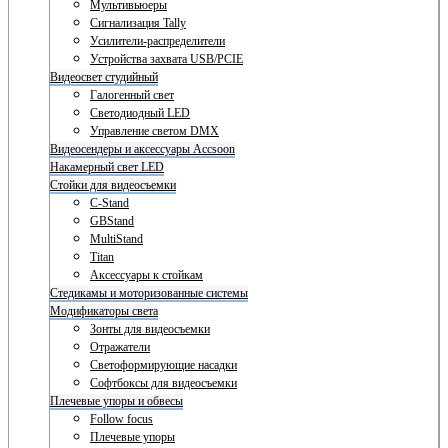
Мультивьюеры
Сигнализация Tally
Усилители-распределители
Устройства захвата USB/PCIE
Видеосвет студийный
Галогенный свет
Светодиодный LED
Управление светом DMX
Видеосендеры и аксессуары Accsoon
Накамерный свет LED
Стойки для видеосъемки
C-Stand
GBStand
MultiStand
Titan
Аксессуары к стойкам
Стедикамы и моторизованные системы
Модификаторы света
Зонты для видеосъемки
Отражатели
Светоформирующие насадки
Софтбоксы для видеосъемки
Плечевые упоры и обвесы
Follow focus
Плечевые упоры