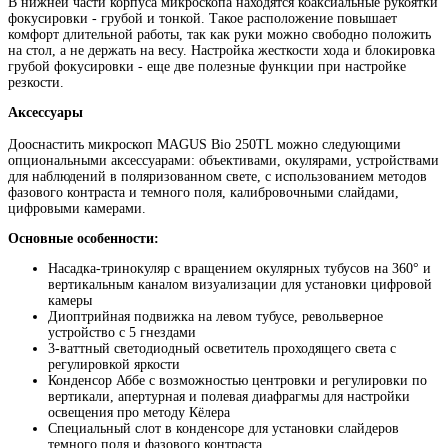
В нижней части корпуса микроскопа находятся коаксиальные рукоятки
фокусировки - грубой и тонкой. Такое расположение повышает
комфорт длительной работы, так как руки можно свободно положить
на стол, а не держать на весу. Настройка жесткости хода и блокировка
грубой фокусировки - еще две полезные функции при настройке
резкости.
Аксессуары
Дооснастить микроскоп MAGUS Bio 250TL можно следующими
опциональными аксессуарами: объективами, окулярами, устройствами
для наблюдений в поляризованном свете, с использованием методов
фазового контраста и темного поля, калибровочными слайдами,
цифровыми камерами.
Основные особенности:
Насадка-тринокуляр с вращением окулярных тубусов на 360° и
вертикальным каналом визуализации для установки цифровой
камеры
Диоптрийная подвижка на левом тубусе, револьверное
устройство с 5 гнездами
3-ваттный светодиодный осветитель проходящего света с
регулировкой яркости
Конденсор Аббе с возможностью центровки и регулировки по
вертикали, апертурная и полевая диафрагмы для настройки
освещения про методу Кёлера
Специальный слот в конденсоре для установки слайдеров
темного поля и фазового контраста