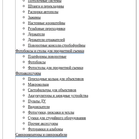
Потолочные системы
Штанги и перекладины
Распорки автополы
Зажимы
Настенные кронштейны
Резьбовые переходники
Держатели
Держатели отражателей
Поворотные консоли-стробофреймы
Фотобоксы и столы для предметной съемки
Платформы поворотные
Фотобоксы
Фотостолы для предметной съемки
Фотоаксессуары
Переходные кольца для объективов
Макрокольца
Светофильтры для объективов
Аккумуляторы и зарядные устройства
Пульты ДУ
Видоискатели
Фотосумки, рюкзаки и чехлы
Сумки для студийного оборудования
Прочие аксессуары
Фоторамки и альбомы
Синхронизаторы и синхрокабели