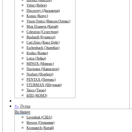
Bresser (Брессер)
Veber (Вебер)
Discovery (Дискавери)
Konus (Конус)
Vixen Optics (Виксен Оптикс)
Моя Планета (Китай)
Celestron (Селестрон)
Bushnell (Бушнелл)
Carl Zeiss (Карл Цейс)
Eschenbach (Эшенбах)
Kenko (Кенко)
Leica (Лейка)
MINOX (Минокс)
Navigator (Навигатор)
Norbert (Норберт)
PENTAX (Пентакс)
STURMAN (Штурман)
Tasco (Таско)
БПЦ (КОМЗ)
+
-
Лупы
По бренду
Levenhuk (США)
Bresser (Германия)
Kromatech (Китай)