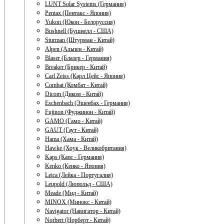
LUNT Solar Systems (Германия)
Pentax (Пентакс - Япония)
Yukon (Юкон - Белоруссия)
Bushnell (Бушнелл - США)
Sturman (Штурман - Китай)
Alpen (Альпен - Китай)
Blaser (Блазер - Германия)
Breaker (Брикер - Китай)
Carl Zeiss (Карл Цейс - Япония)
Combat (Комбат - Китай)
Dicom (Диком - Китай)
Eschenbach (Эшенбах - Германия)
Fujinon (Фуджинон - Китай)
GAMO (Гамо - Китай)
GAUT (Гаут - Китай)
Hama (Хама - Китай)
Hawke (Хоук - Великобритания)
Kaps (Капс - Германия)
Kenko (Кенко - Япония)
Leica (Лейка - Португалия)
Leupold (Люпольд - США)
Meade (Мид - Китай)
MINOX (Минокс - Китай)
Navigator (Навигатор - Китай)
Norbert (Норберт - Китай)