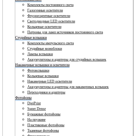
Комплекты постоянного света
Галогенные осветители
Флуоресцентные осветители
Светодиодные LED осветители
Кольцевые осветители
Патроны для ламп источников постоянного света
Студийные вспышки
Комплекты импульсного света
Студийные моноблоки
Лампы вспышки
Аккумуляторы и адаптеры для студийных вспышек
Накамерные вспышки и осветители
Фотовспышки
Кольцевые вспышки
Накамерные LED осветители
Аккумуляторы и адаптеры для накамерных вспышек
Переходники и адаптеры
Фотофоны
DigiPrint
Super Dense
Бумажные фотофоны
На пружине
Пластиковые фотофоны
Тканевые фотофоны