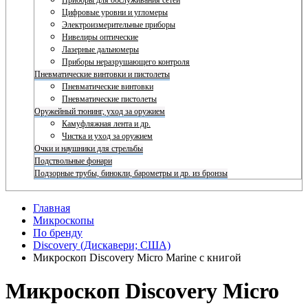
Приборы для обслуживания сетей
Цифровые уровни и угломеры
Электроизмерительные приборы
Нивелиры оптические
Лазерные дальномеры
Приборы неразрушающего контроля
Пневматические винтовки и пистолеты
Пневматические винтовки
Пневматические пистолеты
Оружейный тюнинг, уход за оружием
Камуфляжная лента и др.
Чистка и уход за оружием
Очки и наушники для стрельбы
Подствольные фонари
Подзорные трубы, бинокли, барометры и др. из бронзы
Главная
Микроскопы
По бренду
Discovery (Дискавери; США)
Микроскоп Discovery Micro Marine с книгой
Микроскоп Discovery Micro