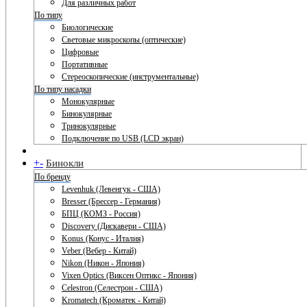
Для различных работ
По типу
Биологические
Световые микроскопы (оптические)
Цифровые
Портативные
Стереоскопические (инструментальные)
По типу насадки
Монокулярные
Бинокулярные
Тринокулярные
Подключение по USB (LCD экран)
+
-
Бинокли
По бренду
Levenhuk (Левенгук - США)
Bresser (Брессер - Германия)
БПЦ (КОМЗ - Россия)
Discovery (Дискавери - США)
Konus (Конус - Италия)
Veber (Вебер - Китай)
Nikon (Никон - Япония)
Vixen Optics (Виксен Оптикс - Япония)
Celestron (Селестрон - США)
Kromatech (Кроматек - Китай)