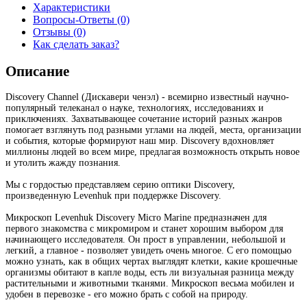
Характеристики
Вопросы-Ответы (0)
Отзывы (0)
Как сделать заказ?
Описание
Discovery Channel (Дискавери ченэл) - всемирно известный научно-
популярный телеканал о науке, технологиях, исследованиях и
приключениях. Захватывающее сочетание историй разных жанров
помогает взглянуть под разными углами на людей, места, организации
и события, которые формируют наш мир. Discovery вдохновляет
миллионы людей во всем мире, предлагая возможность открыть новое
и утолить жажду познания.
Мы с гордостью представляем серию оптики Discovery,
произведенную Levenhuk при поддержке Discovery.
Микроскоп Levenhuk Discovery Micro Marine предназначен для
первого знакомства с микромиром и станет хорошим выбором для
начинающего исследователя. Он прост в управлении, небольшой и
легкий, а главное - позволяет увидеть очень многое. С его помощью
можно узнать, как в общих чертах выглядят клетки, какие крошечные
организмы обитают в капле воды, есть ли визуальная разница между
растительными и животными тканями. Микроскоп весьма мобилен и
удобен в перевозке - его можно брать с собой на природу.