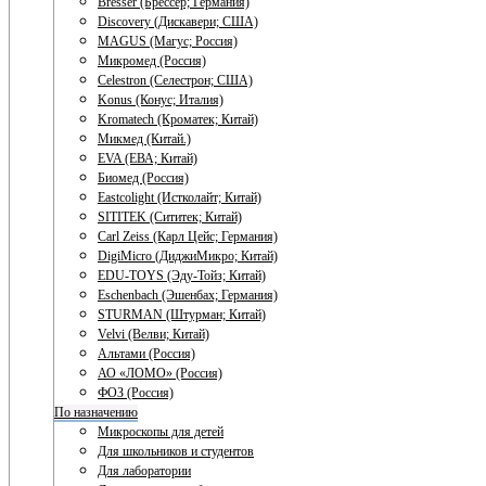
Bresser (Брессер; Германия)
Discovery (Дискавери; США)
MAGUS (Магус; Россия)
Микромед (Россия)
Celestron (Селестрон; США)
Konus (Конус; Италия)
Kromatech (Кроматек; Китай)
Микмед (Китай.)
EVA (ЕВА; Китай)
Биомед (Россия)
Eastcolight (Истколайт; Китай)
SITITEK (Сититек; Китай)
Carl Zeiss (Карл Цейс; Германия)
DigiMicro (ДиджиМикро; Китай)
EDU-TOYS (Эду-Тойз; Китай)
Eschenbach (Эшенбах; Германия)
STURMAN (Штурман; Китай)
Velvi (Велви; Китай)
Альтами (Россия)
АО «ЛОМО» (Россия)
ФОЗ (Россия)
По назначению
Микроскопы для детей
Для школьников и студентов
Для лаборатории