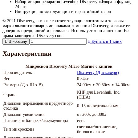
Набор микропрепаратов Levenhuk Discovery «Флора и фауна»,
24 шт.
Инструкция по эксплуатации и гарантийный талон
© 2021 Discovery, а также соответствующие логотипы и торговые
марки являются товарными знаками компании Discovery, а также ее
дочерних предприятий и филиалов. Используется по лицензии. Все
права защищены. Discovery.com.
В корзину
Купить в 1 клик
Характеристики
Микроскоп Discovery Micro Marine с книгой
Производитель:
Discovery (Дискавери)
Вес
0.84кг
Размеры (Д х Ш х В)
24.00см x 20.50см x 14.00см
КНР для Levenhuk, Inc.
Страна
(США)
Диапазон перемещения предметного
0–15 по вертикали мм
столика
Диапазон увеличения
от 200х до 800х
Питание от батареек/аккумулятора
есть
световые/оптические,
Тип микроскопа
биологические
Диапазон перемещения предметного