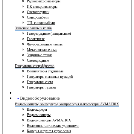
Радиосинхронизаторы
ИК синхронизаторы
Светоловушки
Синхрокабели
TTL синхрокабели
Запасные лампы и колбы
Газоразрядные (импульсные)
Галогенные
Флуоресцентные лампы
Металлогалогенные
Защитные стекла
Светодиодные
Генераторы спецэффектов
Вентиляторы студийные
Генераторы мыльных пузырей
Генераторы снега
Генераторы тумана
+
-
Видеооборудование
Видеомикшеры, конвертеры, контроллеры и аксессуары AVMATRIX
Видеокодеры
Видеомикшеры
Видеомониторы AVMATRIX
Волоконно-оптические удлинители
Камеры и пульты управления