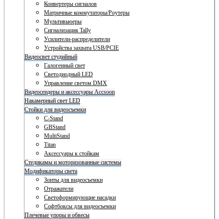
Конвертеры сигналов
Матричные коммутаторы/Роутеры
Мультивьюеры
Сигнализация Tally
Усилители-распределители
Устройства захвата USB/PCIE
Видеосвет студийный
Галогенный свет
Светодиодный LED
Управление светом DMX
Видеосендеры и аксессуары Accsoon
Накамерный свет LED
Стойки для видеосъемки
C-Stand
GBStand
MultiStand
Titan
Аксессуары к стойкам
Стедикамы и моторизованные системы
Модификаторы света
Зонты для видеосъемки
Отражатели
Светоформирующие насадки
Софтбоксы для видеосъемки
Плечевые упоры и обвесы