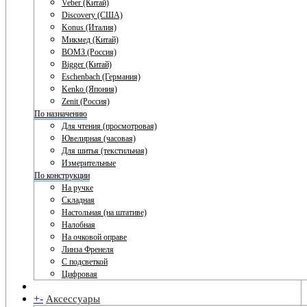
Veber (Китай)
Discovery (США)
Konus (Италия)
Микмед (Китай)
ВОМЗ (Россия)
Bigger (Китай)
Eschenbach (Германия)
Kenko (Япония)
Zenit (Россия)
По назначению
Для чтения (просмотровая)
Ювелирная (часовая)
Для шитья (текстильная)
Измерительные
По конструкции
На ручке
Складная
Настольная (на штативе)
Налобная
На очковой оправе
Линза Френеля
С подсветкой
Цифровая
+
-
Аксессуары