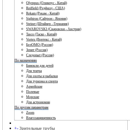
Olympus (Олимпус - Китай)
Redfield (Редфилд - США)
Rekam (Рекам - Китай)
Sightron (Сайтрон - Япония)
Steiner (Штайнер - Германия)
SWAROVSKI (Сваровски - Австрия)
Tasco (Таско - Китай)
Vortex (Вортекс - Китай)
БелОМО (Россия)
Зенит (Россия)
Следопыт (Россия)
По назначению
Бинокли для детей
Для театра
Для охоты и рыбалки
Для туризма и спорта
Армейские
Полевые
Морские
Для астрономии
По другим параметрам
Zoom
Влагозащищенность
+
-
Зрительные трубы