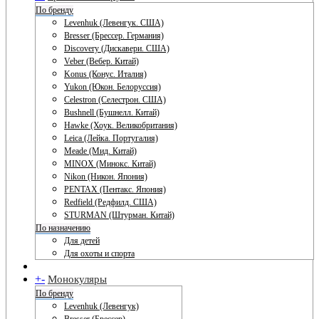
По бренду
Levenhuk (Левенгук. США)
Bresser (Брессер. Германия)
Discovery (Дискавери. США)
Veber (Вебер. Китай)
Konus (Конус. Италия)
Yukon (Юкон. Белоруссия)
Celestron (Селестрон. США)
Bushnell (Бушнелл. Китай)
Hawke (Хоук. Великобритания)
Leica (Лейка. Португалия)
Meade (Мид. Китай)
MINOX (Минокс. Китай)
Nikon (Никон. Япония)
PENTAX (Пентакс. Япония)
Redfield (Редфилд. США)
STURMAN (Штурман. Китай)
По назначению
Для детей
Для охоты и спорта
+
-
Монокуляры
По бренду
Levenhuk (Левенгук)