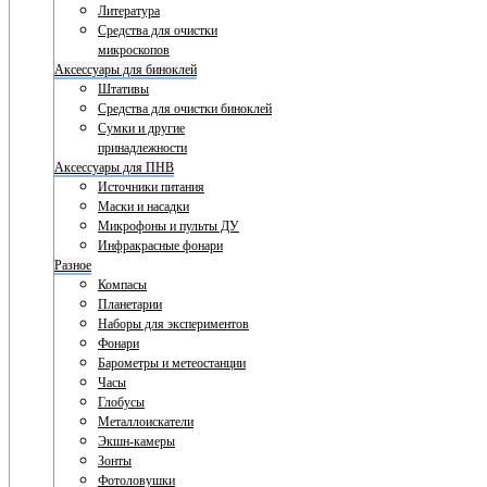
Литература
Средства для очистки
микроскопов
Аксессуары для биноклей
Штативы
Средства для очистки биноклей
Сумки и другие
принадлежности
Аксессуары для ПНВ
Источники питания
Маски и насадки
Микрофоны и пульты ДУ
Инфракрасные фонари
Разное
Компасы
Планетарии
Наборы для экспериментов
Фонари
Барометры и метеостанции
Часы
Глобусы
Металлоискатели
Экшн-камеры
Зонты
Фотоловушки