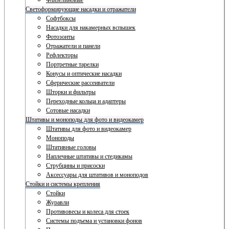
Флизелиновые
Светоформирующие насадки и отражатели
Софтбоксы
Насадки для накамерных вспышек
Фотозонты
Отражатели и панели
Рефлекторы
Портретные тарелки
Конусы и оптические насадки
Сферические рассеиватели
Шторки и фильтры
Переходные кольца и адаптеры
Сотовые насадки
Штативы и моноподы для фото и видеокамер
Штативы для фото и видеокамер
Моноподы
Штативные головы
Наплечные штативы и стедикамы
Струбцины и присоски
Аксессуары для штативов и моноподов
Стойки и системы крепления
Стойки
Журавли
Противовесы и колеса для стоек
Системы подъема и установки фонов