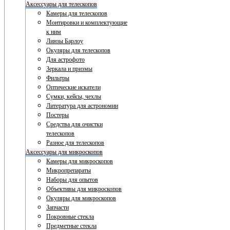
Аксессуары для телескопов
Камеры для телескопов
Монтировки и комплектующие
к ним
Линзы Барлоу
Окуляры для телескопов
Для астрофото
Зеркала и призмы
Фильтры
Оптические искатели
Сумки, кейсы, чехлы
Литература для астрономии
Постеры
Средства для очистки
телескопов
Разное для телескопов
Аксессуары для микроскопов
Камеры для микроскопов
Микропрепараты
Наборы для опытов
Объективы для микроскопов
Окуляры для микроскопов
Запчасти
Покровные стекла
Предметные стекла