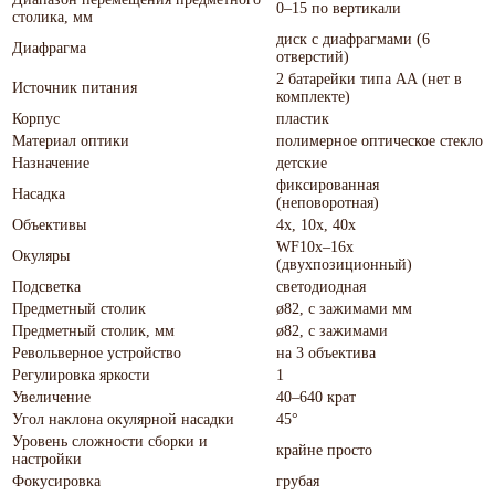
0–15 по вертикали
столика, мм
диск с диафрагмами (6
Диафрагма
отверстий)
2 батарейки типа АА (нет в
Источник питания
комплекте)
Корпус
пластик
Материал оптики
полимерное оптическое стекло
Назначение
детские
фиксированная
Насадка
(неповоротная)
Объективы
4x, 10x, 40x
WF10x–16x
Окуляры
(двухпозиционный)
Подсветка
светодиодная
Предметный столик
ø82, с зажимами мм
Предметный столик, мм
ø82, с зажимами
Револьверное устройство
на 3 объектива
Регулировка яркости
1
Увеличение
40–640 крат
Угол наклона окулярной насадки
45°
Уровень сложности сборки и
крайне просто
настройки
Фокусировка
грубая