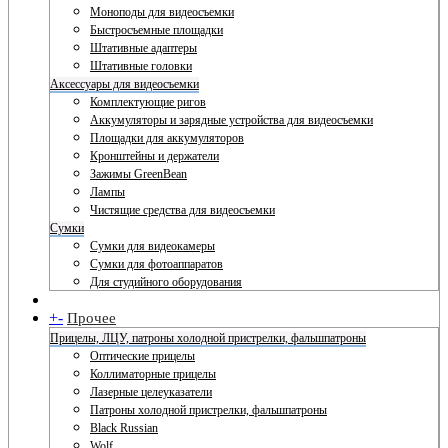
Моноподы для видеосъемки
Быстросъемные площадки
Штативные адаптеры
Штативные головки
Аксессуары для видеосъемки
Комплектующие ригов
Аккумуляторы и зарядные устройства для видеосъемки
Площадки для аккумуляторов
Кронштейны и держатели
Зажимы GreenBean
Лампы
Чистящие средства для видеосъемки
Сумки
Сумки для видеокамеры
Сумки для фотоаппаратов
Для студийного оборудования
+
-
Прочее
Прицелы, ЛЦУ, патроны холодной пристрелки, фальшпатроны
Оптические прицелы
Коллиматорные прицелы
Лазерные целеуказатели
Патроны холодной пристрелки, фальшпатроны
Black Russian
Wolf