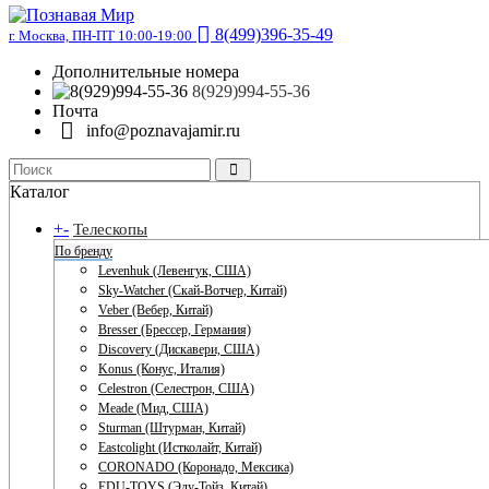
8(499)396-35-49
г. Москва, ПН-ПТ 10:00-19:00
Дополнительные номера
8(929)994-55-36
Почта
info@poznavajamir.ru
Каталог
+
-
Телескопы
По бренду
Levenhuk (Левенгук, США)
Sky-Watcher (Скай-Вотчер, Китай)
Veber (Вебер, Китай)
Bresser (Брессер, Германия)
Discovery (Дискавери, США)
Konus (Конус, Италия)
Celestron (Селестрон, США)
Meade (Мид, США)
Sturman (Штурман, Китай)
Eastcolight (Истколайт, Китай)
CORONADO (Коронадо, Мексика)
EDU-TOYS (Эду-Тойз, Китай)