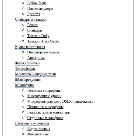
Follow focus
Плечевые упоры
Брекеты
Слайдеры и тележки
Рельсы
Слайдеры
Тележки Dolly
Тележки TrackMaster
Краны и автогрипы
Операторские краны
Автогрипы
Фоны хромакей
Телесуфлеры
Мониторы и видоискатели
iMate продукция
Микрофоны
Головные микрофоны
Микрофонные удочки
Микрофоны для фото DSLR и видеокамер
Петличные микрофоны
Радиосистемы и конвертеры
Студийные микрофоны
Штативы и моноподы
Видеоштативы
Фотоштативы