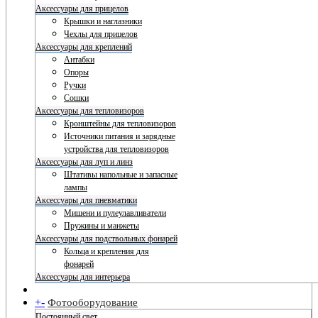
Аксессуары для прицелов
Крышки и наглазники
Чехлы для прицелов
Аксессуары для креплений
Антабки
Опоры
Ручки
Сошки
Аксессуары для тепловизоров
Кронштейны для тепловизоров
Источники питания и зарядные
устройства для тепловизоров
Аксессуары для луп и линз
Штативы напольные и запасные
лампы
Аксессуары для пневматики
Мишени и пулеулавливатели
Пружины и манжеты
Аксессуары для подствольных фонарей
Кольца и крепления для
фонарей
Аксессуары для интерьера
+
-
Фотооборудование
Постоянный свет