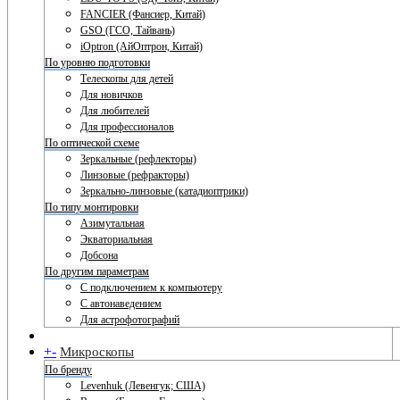
FANCIER (Фансиер, Китай)
GSO (ГСО, Тайвань)
iOptron (АйОптрон, Китай)
По уровню подготовки
Телескопы для детей
Для новичков
Для любителей
Для профессионалов
По оптической схеме
Зеркальные (рефлекторы)
Линзовые (рефракторы)
Зеркально-линзовые (катадиоптрики)
По типу монтировки
Азимутальная
Экваториальная
Добсона
По другим параметрам
С подключением к компьютеру
С автонаведением
Для астрофотографий
+
-
Микроскопы
По бренду
Levenhuk (Левенгук; США)