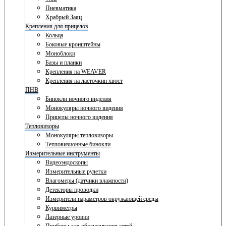
Пневматика
Храбрый Заяц
Крепления для прицелов
Кольца
Боковые кронштейны
Моноблоки
Базы и планки
Крепления на WEAVER
Крепления на ласточкин хвост
ПНВ
Бинокли ночного видения
Монокуляры ночного видения
Прицелы ночного видения
Тепловизоры
Монокуляры тепловизоры
Тепловизионные бинокли
Измерительные инструменты
Видеоэндоскопы
Измерительные рулетки
Влагомеры (датчики влажности)
Детекторы проводки
Измерители параметров окружающей среды
Курвиметры
Лазерные уровни