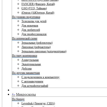
FANCIER (Фансиер, Китай)
GSO (ГСО, Тайвань)
iOptron (АйОптрон, Китай)
По уровню подготовки
Телескопы для детей
Для новичков
Для любителей
Для профессионалов
По оптической схеме
Зеркальные (рефлекторы)
Линзовые (рефракторы)
Зеркально-линзовые (катадиоптрики)
По типу монтировки
Азимутальная
Экваториальная
Добсона
По другим параметрам
С подключением к компьютеру
С автонаведением
Для астрофотографий
+
-
Микроскопы
По бренду
Levenhuk (Левенгук; США)