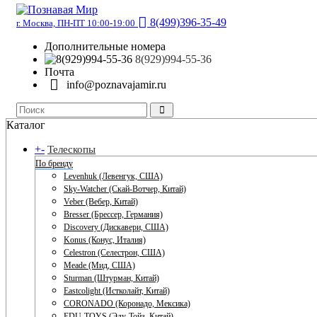
8(499)396-35-49
г. Москва, ПН-ПТ 10:00-19:00
Дополнительные номера
8(929)994-55-36
Почта
info@poznavajamir.ru
Каталог
+
-
Телескопы
По бренду
Levenhuk (Левенгук, США)
Sky-Watcher (Скай-Вотчер, Китай)
Veber (Вебер, Китай)
Bresser (Брессер, Германия)
Discovery (Дискавери, США)
Konus (Конус, Италия)
Celestron (Селестрон, США)
Meade (Мид, США)
Sturman (Штурман, Китай)
Eastcolight (Истколайт, Китай)
CORONADO (Коронадо, Мексика)
EDU-TOYS (Эду-Тойз, Китай)