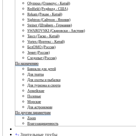
Olympus (Олимпус - Китай)
Redfield (Редфилд - США)
Rekam (Рекам - Китай)
Sightron (Сайтрон - Япония)
Steiner (Штайнер - Германия)
SWAROVSKI (Сваровски - Австрия)
Tasco (Таско - Китай)
Vortex (Вортекс - Китай)
БелОМО (Россия)
Зенит (Россия)
Следопыт (Россия)
По назначению
Бинокли для детей
Для театра
Для охоты и рыбалки
Для туризма и спорта
Армейские
Полевые
Морские
Для астрономии
По другим параметрам
Zoom
Влагозащищенность
+
-
Зрительные трубы