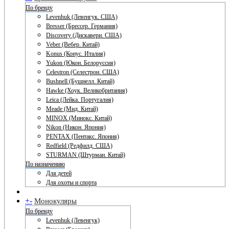
По бренду
Levenhuk (Левенгук. США)
Bresser (Брессер. Германия)
Discovery (Дискавери. США)
Veber (Вебер. Китай)
Konus (Конус. Италия)
Yukon (Юкон. Белоруссия)
Celestron (Селестрон. США)
Bushnell (Бушнелл. Китай)
Hawke (Хоук. Великобритания)
Leica (Лейка. Португалия)
Meade (Мид. Китай)
MINOX (Минокс. Китай)
Nikon (Никон. Япония)
PENTAX (Пентакс. Япония)
Redfield (Редфилд. США)
STURMAN (Штурман. Китай)
По назначению
Для детей
Для охоты и спорта
+
-
Монокуляры
По бренду
Levenhuk (Левенгук)