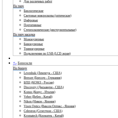
Для различных работ
По типу
Биологические
Световые микроскопы (оптические)
Цифровые
Портативные
Стереоскопические (инструментальные)
По типу насадки
Монокулярные
Бинокулярные
Тринокулярные
Подключение по USB (LCD экран)
+
-
Бинокли
По бренду
Levenhuk (Левенгук - США)
Bresser (Брессер - Германия)
БПЦ (КОМЗ - Россия)
Discovery (Дискавери - США)
Konus (Конус - Италия)
Veber (Вебер - Китай)
Nikon (Никон - Япония)
Vixen Optics (Виксен Оптикс - Япония)
Celestron (Селестрон - США)
Kromatech (Кроматек - Китай)