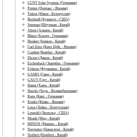
LUNT Solar Systems (Германия)
Pentax (Пентакс - Япония)
Yukon (Юкон - Белоруссия)
Bushnell (Бушнелл - США)
Sturman (Штурман - Китай)
Alpen (Альпен - Китай)
Blaser (Блазер - Германия)
Breaker (Брикер - Китай)
Carl Zeiss (Карл Цейс - Япония)
Combat (Комбат - Китай)
Dicom (Диком - Китай)
Eschenbach (Эшенбах - Германия)
Fujinon (Фуджинон - Китай)
GAMO (Гамо - Китай)
GAUT (Гаут - Китай)
Hama (Хама - Китай)
Hawke (Хоук - Великобритания)
Kaps (Капс - Германия)
Kenko (Кенко - Япония)
Leica (Лейка - Португалия)
Leupold (Люпольд - США)
Meade (Мид - Китай)
MINOX (Минокс - Китай)
Navigator (Навигатор - Китай)
Norbert (Норберт - Китай)