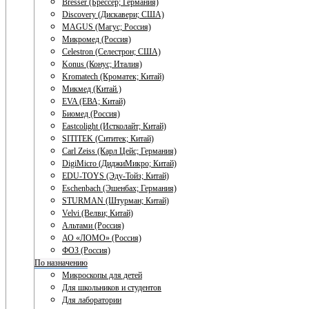
Bresser (Брессер; Германия)
Discovery (Дискавери; США)
MAGUS (Магус; Россия)
Микромед (Россия)
Celestron (Селестрон; США)
Konus (Конус; Италия)
Kromatech (Кроматек; Китай)
Микмед (Китай.)
EVA (ЕВА; Китай)
Биомед (Россия)
Eastcolight (Истколайт; Китай)
SITITEK (Сититек; Китай)
Carl Zeiss (Карл Цейс; Германия)
DigiMicro (ДиджиМикро; Китай)
EDU-TOYS (Эду-Тойз; Китай)
Eschenbach (Эшенбах; Германия)
STURMAN (Штурман; Китай)
Velvi (Велви; Китай)
Альтами (Россия)
АО «ЛОМО» (Россия)
ФОЗ (Россия)
По назначению
Микроскопы для детей
Для школьников и студентов
Для лаборатории