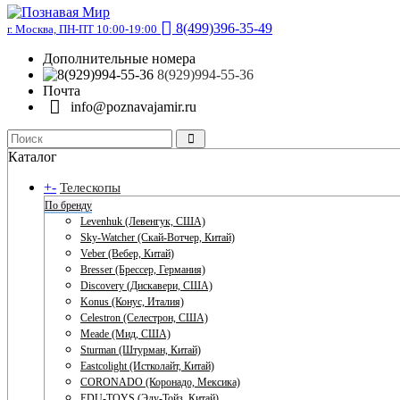
8(499)396-35-49
г. Москва, ПН-ПТ 10:00-19:00
Дополнительные номера
8(929)994-55-36
Почта
info@poznavajamir.ru
Каталог
+
-
Телескопы
По бренду
Levenhuk (Левенгук, США)
Sky-Watcher (Скай-Вотчер, Китай)
Veber (Вебер, Китай)
Bresser (Брессер, Германия)
Discovery (Дискавери, США)
Konus (Конус, Италия)
Celestron (Селестрон, США)
Meade (Мид, США)
Sturman (Штурман, Китай)
Eastcolight (Истколайт, Китай)
CORONADO (Коронадо, Мексика)
EDU-TOYS (Эду-Тойз, Китай)