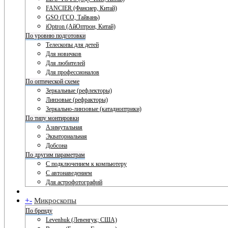
FANCIER (Фансиер, Китай)
GSO (ГСО, Тайвань)
iOptron (АйОптрон, Китай)
По уровню подготовки
Телескопы для детей
Для новичков
Для любителей
Для профессионалов
По оптической схеме
Зеркальные (рефлекторы)
Линзовые (рефракторы)
Зеркально-линзовые (катадиоптрики)
По типу монтировки
Азимутальная
Экваториальная
Добсона
По другим параметрам
С подключением к компьютеру
С автонаведением
Для астрофотографий
+
-
Микроскопы
По бренду
Levenhuk (Левенгук; США)