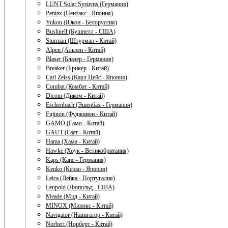
LUNT Solar Systems (Германия)
Pentax (Пентакс - Япония)
Yukon (Юкон - Белоруссия)
Bushnell (Бушнелл - США)
Sturman (Штурман - Китай)
Alpen (Альпен - Китай)
Blaser (Блазер - Германия)
Breaker (Брикер - Китай)
Carl Zeiss (Карл Цейс - Япония)
Combat (Комбат - Китай)
Dicom (Диком - Китай)
Eschenbach (Эшенбах - Германия)
Fujinon (Фуджинон - Китай)
GAMO (Гамо - Китай)
GAUT (Гаут - Китай)
Hama (Хама - Китай)
Hawke (Хоук - Великобритания)
Kaps (Капс - Германия)
Kenko (Кенко - Япония)
Leica (Лейка - Португалия)
Leupold (Люпольд - США)
Meade (Мид - Китай)
MINOX (Минокс - Китай)
Navigator (Навигатор - Китай)
Norbert (Норберт - Китай)