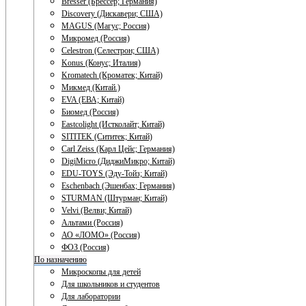
Bresser (Брессер; Германия)
Discovery (Дискавери; США)
MAGUS (Магус; Россия)
Микромед (Россия)
Celestron (Селестрон; США)
Konus (Конус; Италия)
Kromatech (Кроматек; Китай)
Микмед (Китай.)
EVA (ЕВА; Китай)
Биомед (Россия)
Eastcolight (Истколайт; Китай)
SITITEK (Сититек; Китай)
Carl Zeiss (Карл Цейс; Германия)
DigiMicro (ДиджиМикро; Китай)
EDU-TOYS (Эду-Тойз; Китай)
Eschenbach (Эшенбах; Германия)
STURMAN (Штурман; Китай)
Velvi (Велви; Китай)
Альтами (Россия)
АО «ЛОМО» (Россия)
ФОЗ (Россия)
По назначению
Микроскопы для детей
Для школьников и студентов
Для лаборатории