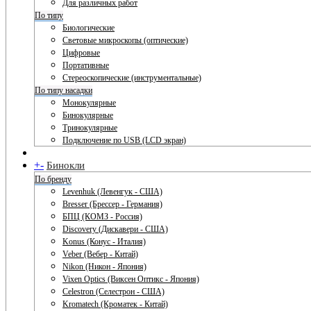
Для различных работ
По типу
Биологические
Световые микроскопы (оптические)
Цифровые
Портативные
Стереоскопические (инструментальные)
По типу насадки
Монокулярные
Бинокулярные
Тринокулярные
Подключение по USB (LCD экран)
+
-
Бинокли
По бренду
Levenhuk (Левенгук - США)
Bresser (Брессер - Германия)
БПЦ (КОМЗ - Россия)
Discovery (Дискавери - США)
Konus (Конус - Италия)
Veber (Вебер - Китай)
Nikon (Никон - Япония)
Vixen Optics (Виксен Оптикс - Япония)
Celestron (Селестрон - США)
Kromatech (Кроматек - Китай)