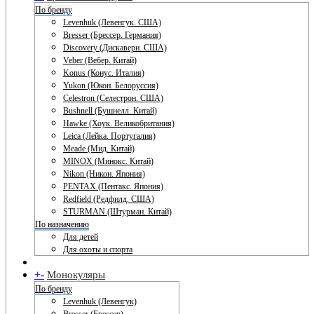
По бренду
Levenhuk (Левенгук. США)
Bresser (Брессер. Германия)
Discovery (Дискавери. США)
Veber (Вебер. Китай)
Konus (Конус. Италия)
Yukon (Юкон. Белоруссия)
Celestron (Селестрон. США)
Bushnell (Бушнелл. Китай)
Hawke (Хоук. Великобритания)
Leica (Лейка. Португалия)
Meade (Мид. Китай)
MINOX (Минокс. Китай)
Nikon (Никон. Япония)
PENTAX (Пентакс. Япония)
Redfield (Редфилд. США)
STURMAN (Штурман. Китай)
По назначению
Для детей
Для охоты и спорта
+
-
Монокуляры
По бренду
Levenhuk (Левенгук)