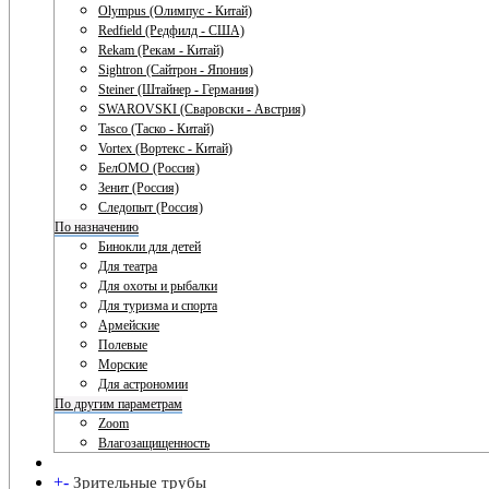
Olympus (Олимпус - Китай)
Redfield (Редфилд - США)
Rekam (Рекам - Китай)
Sightron (Сайтрон - Япония)
Steiner (Штайнер - Германия)
SWAROVSKI (Сваровски - Австрия)
Tasco (Таско - Китай)
Vortex (Вортекс - Китай)
БелОМО (Россия)
Зенит (Россия)
Следопыт (Россия)
По назначению
Бинокли для детей
Для театра
Для охоты и рыбалки
Для туризма и спорта
Армейские
Полевые
Морские
Для астрономии
По другим параметрам
Zoom
Влагозащищенность
+
-
Зрительные трубы