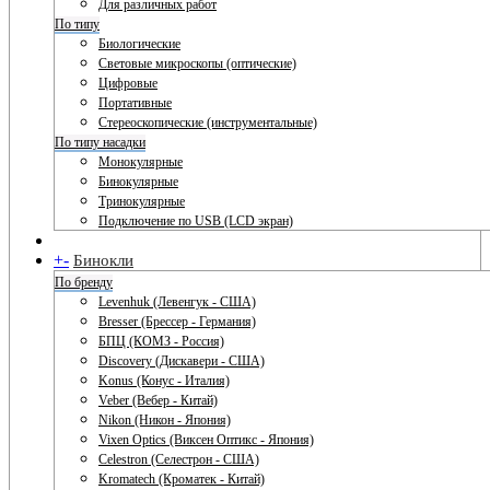
Для различных работ
По типу
Биологические
Световые микроскопы (оптические)
Цифровые
Портативные
Стереоскопические (инструментальные)
По типу насадки
Монокулярные
Бинокулярные
Тринокулярные
Подключение по USB (LCD экран)
+
-
Бинокли
По бренду
Levenhuk (Левенгук - США)
Bresser (Брессер - Германия)
БПЦ (КОМЗ - Россия)
Discovery (Дискавери - США)
Konus (Конус - Италия)
Veber (Вебер - Китай)
Nikon (Никон - Япония)
Vixen Optics (Виксен Оптикс - Япония)
Celestron (Селестрон - США)
Kromatech (Кроматек - Китай)