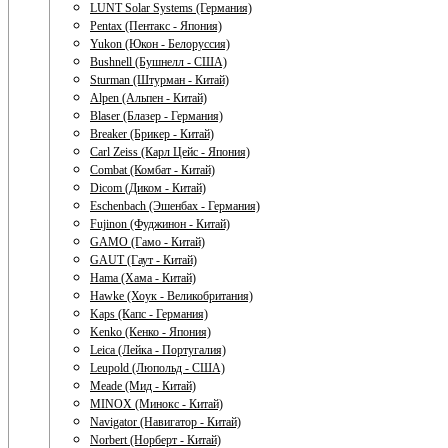
LUNT Solar Systems (Германия)
Pentax (Пентакс - Япония)
Yukon (Юкон - Белоруссия)
Bushnell (Бушнелл - США)
Sturman (Штурман - Китай)
Alpen (Альпен - Китай)
Blaser (Блазер - Германия)
Breaker (Брикер - Китай)
Carl Zeiss (Карл Цейс - Япония)
Combat (Комбат - Китай)
Dicom (Диком - Китай)
Eschenbach (Эшенбах - Германия)
Fujinon (Фуджинон - Китай)
GAMO (Гамо - Китай)
GAUT (Гаут - Китай)
Hama (Хама - Китай)
Hawke (Хоук - Великобритания)
Kaps (Капс - Германия)
Kenko (Кенко - Япония)
Leica (Лейка - Португалия)
Leupold (Люпольд - США)
Meade (Мид - Китай)
MINOX (Минокс - Китай)
Navigator (Навигатор - Китай)
Norbert (Норберт - Китай)