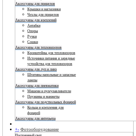
Аксессуары для прицелов
Крышки и наглазники
Чехлы для прицелов
Аксессуары для креплений
Антабки
Опоры
Ручки
Сошки
Аксессуары для тепловизоров
Кронштейны для тепловизоров
Источники питания и зарядные
устройства для тепловизоров
Аксессуары для луп и линз
Штативы напольные и запасные
лампы
Аксессуары для пневматики
Мишени и пулеулавливатели
Пружины и манжеты
Аксессуары для подствольных фонарей
Кольца и крепления для
фонарей
Аксессуары для интерьера
+
-
Фотооборудование
Постоянный свет