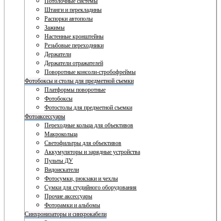
Потолочные системы
Штанги и перекладины
Распорки автополы
Зажимы
Настенные кронштейны
Резьбовые переходники
Держатели
Держатели отражателей
Поворотные консоли-стробофреймы
Фотобоксы и столы для предметной съемки
Платформы поворотные
Фотобоксы
Фотостолы для предметной съемки
Фотоаксессуары
Переходные кольца для объективов
Макрокольца
Светофильтры для объективов
Аккумуляторы и зарядные устройства
Пульты ДУ
Видоискатели
Фотосумки, рюкзаки и чехлы
Сумки для студийного оборудования
Прочие аксессуары
Фоторамки и альбомы
Синхронизаторы и синхрокабели