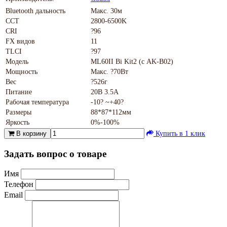
Bluetooth дальность
Mакс. 30м
CCT
2800-6500K
CRI
?96
FX видов
11
TLCI
?97
Модель
ML60II Bi Kit2 (с AK-B02)
Мощность
Mакс. ?70Вт
Вес
?526г
Питание
20В 3.5A
Рабочая температура
-10? ~+40?
Размеры
88*87*112мм
Яркость
0%-100%
В корзину
Купить в 1 клик
Задать вопрос о товаре
Имя
Телефон
Email