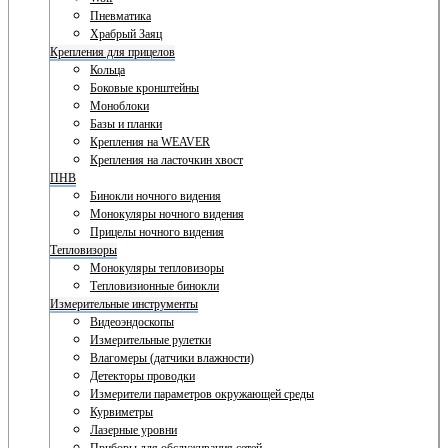
Пневматика
Храбрый Заяц
Крепления для прицелов
Кольца
Боковые кронштейны
Моноблоки
Базы и планки
Крепления на WEAVER
Крепления на ласточкин хвост
ПНВ
Бинокли ночного видения
Монокуляры ночного видения
Прицелы ночного видения
Тепловизоры
Монокуляры тепловизоры
Тепловизионные бинокли
Измерительные инструменты
Видеоэндоскопы
Измерительные рулетки
Влагомеры (датчики влажности)
Детекторы проводки
Измерители параметров окружающей среды
Курвиметры
Лазерные уровни