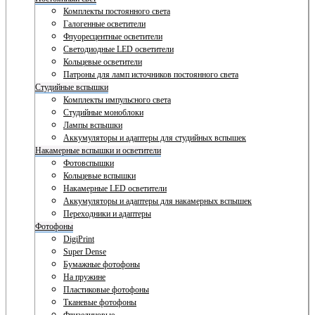
Комплекты постоянного света
Галогенные осветители
Флуоресцентные осветители
Светодиодные LED осветители
Кольцевые осветители
Патроны для ламп источников постоянного света
Студийные вспышки
Комплекты импульсного света
Студийные моноблоки
Лампы вспышки
Аккумуляторы и адаптеры для студийных вспышек
Накамерные вспышки и осветители
Фотовспышки
Кольцевые вспышки
Накамерные LED осветители
Аккумуляторы и адаптеры для накамерных вспышек
Переходники и адаптеры
Фотофоны
DigiPrint
Super Dense
Бумажные фотофоны
На пружине
Пластиковые фотофоны
Тканевые фотофоны