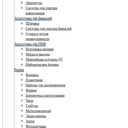
Литература
Средства для очистки
микроскопов
Аксессуары для биноклей
Штативы
Средства для очистки биноклей
Сумки и другие
принадлежности
Аксессуары для ПНВ
Источники питания
Маски и насадки
Микрофоны и пульты ДУ
Инфракрасные фонари
Разное
Компасы
Планетарии
Наборы для экспериментов
Фонари
Барометры и метеостанции
Часы
Глобусы
Металлоискатели
Экшн-камеры
Зонты
Фотоловушки