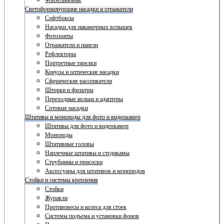
Флизелиновые
Светоформирующие насадки и отражатели
Софтбоксы
Насадки для накамерных вспышек
Фотозонты
Отражатели и панели
Рефлекторы
Портретные тарелки
Конусы и оптические насадки
Сферические рассеиватели
Шторки и фильтры
Переходные кольца и адаптеры
Сотовые насадки
Штативы и моноподы для фото и видеокамер
Штативы для фото и видеокамер
Моноподы
Штативные головы
Наплечные штативы и стедикамы
Струбцины и присоски
Аксессуары для штативов и моноподов
Стойки и системы крепления
Стойки
Журавли
Противовесы и колеса для стоек
Системы подъема и установки фонов