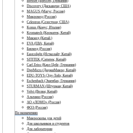
Bresser (Брессер; Германия)
Discovery (Дискавери; США)
MAGUS (Магус; Россия)
Микромед (Россия)
Celestron (Селестрон; США)
Konus (Конус; Италия)
Kromatech (Кроматек; Китай)
Микмед (Китай.)
EVA (ЕВА; Китай)
Биомед (Россия)
Eastcolight (Истколайт; Китай)
SITITEK (Сититек; Китай)
Carl Zeiss (Карл Цейс; Германия)
DigiMicro (ДиджиМикро; Китай)
EDU-TOYS (Эду-Тойз; Китай)
Eschenbach (Эшенбах; Германия)
STURMAN (Штурман; Китай)
Velvi (Велви; Китай)
Альтами (Россия)
АО «ЛОМО» (Россия)
ФОЗ (Россия)
По назначению
Микроскопы для детей
Для школьников и студентов
Для лаборатории