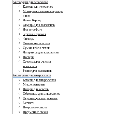
Аксессуары для телескопов
Камеры для телескопов
Монтировки и комплектующие
к ним
Линзы Барлоу
Окуляры для телескопов
Для астрофото
Зеркала и призмы
Фильтры
Оптические искатели
Сумки, кейсы, чехлы
Литература для астрономии
Постеры
Средства для очистки
телескопов
Разное для телескопов
Аксессуары для микроскопов
Камеры для микроскопов
Микропрепараты
Наборы для опытов
Объективы для микроскопов
Окуляры для микроскопов
Запчасти
Покровные стекла
Предметные стекла