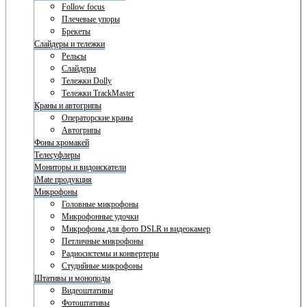
Follow focus
Плечевые упоры
Брекеты
Слайдеры и тележки
Рельсы
Слайдеры
Тележки Dolly
Тележки TrackMaster
Краны и автогрипы
Операторские краны
Автогрипы
Фоны хромакей
Телесуфлеры
Мониторы и видоискатели
iMate продукция
Микрофоны
Головные микрофоны
Микрофонные удочки
Микрофоны для фото DSLR и видеокамер
Петличные микрофоны
Радиосистемы и конвертеры
Студийные микрофоны
Штативы и моноподы
Видеоштативы
Фотоштативы