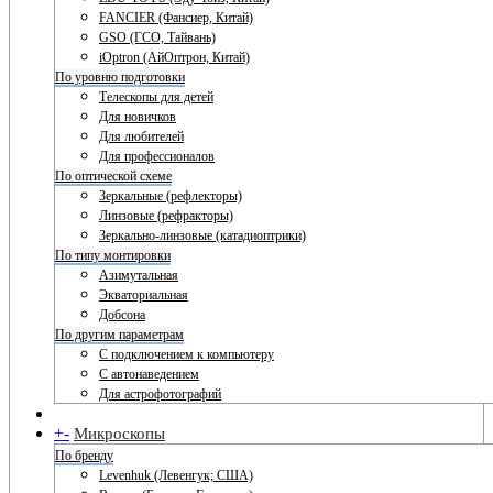
FANCIER (Фансиер, Китай)
GSO (ГСО, Тайвань)
iOptron (АйОптрон, Китай)
По уровню подготовки
Телескопы для детей
Для новичков
Для любителей
Для профессионалов
По оптической схеме
Зеркальные (рефлекторы)
Линзовые (рефракторы)
Зеркально-линзовые (катадиоптрики)
По типу монтировки
Азимутальная
Экваториальная
Добсона
По другим параметрам
С подключением к компьютеру
С автонаведением
Для астрофотографий
+
-
Микроскопы
По бренду
Levenhuk (Левенгук; США)