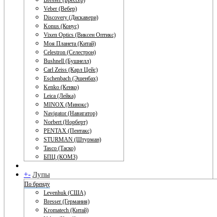
Bresser (Брессер)
Veber (Вебер)
Discovery (Дискавери)
Konus (Конус)
Vixen Optics (Виксен Оптикс)
Моя Планета (Китай)
Celestron (Селестрон)
Bushnell (Бушнелл)
Carl Zeiss (Карл Цейс)
Eschenbach (Эшенбах)
Kenko (Кенко)
Leica (Лейка)
MINOX (Минокс)
Navigator (Навигатор)
Norbert (Норберт)
PENTAX (Пентакс)
STURMAN (Штурман)
Tasco (Таско)
БПЦ (КОМЗ)
+
-
Лупы
По бренду
Levenhuk (США)
Bresser (Германия)
Kromatech (Китай)