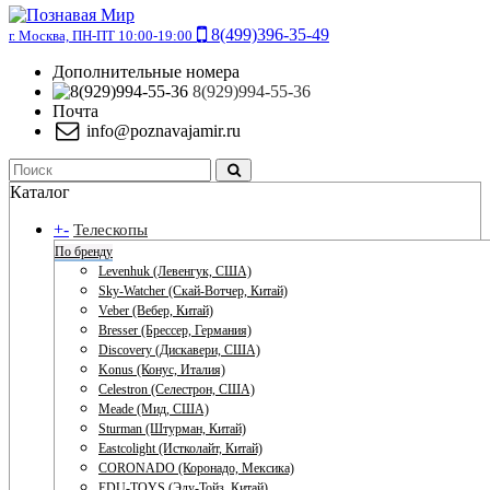
8(499)396-35-49
г. Москва, ПН-ПТ 10:00-19:00
Дополнительные номера
8(929)994-55-36
Почта
info@poznavajamir.ru
Каталог
+
-
Телескопы
По бренду
Levenhuk (Левенгук, США)
Sky-Watcher (Скай-Вотчер, Китай)
Veber (Вебер, Китай)
Bresser (Брессер, Германия)
Discovery (Дискавери, США)
Konus (Конус, Италия)
Celestron (Селестрон, США)
Meade (Мид, США)
Sturman (Штурман, Китай)
Eastcolight (Истколайт, Китай)
CORONADO (Коронадо, Мексика)
EDU-TOYS (Эду-Тойз, Китай)