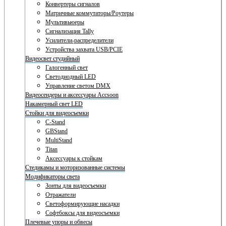
Конвертеры сигналов
Матричные коммутаторы/Роутеры
Мультивьюеры
Сигнализация Tally
Усилители-распределители
Устройства захвата USB/PCIE
Видеосвет студийный
Галогенный свет
Светодиодный LED
Управление светом DMX
Видеосендеры и аксессуары Accsoon
Накамерный свет LED
Стойки для видеосъемки
C-Stand
GBStand
MultiStand
Titan
Аксессуары к стойкам
Стедикамы и моторизованные системы
Модификаторы света
Зонты для видеосъемки
Отражатели
Светоформирующие насадки
Софтбоксы для видеосъемки
Плечевые упоры и обвесы