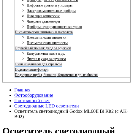
Приборы для обслуживания сетей
Цифровые уровни и угломеры
Электроизмерительные приборы
Нивелиры оптические
Лазерные дальномеры
Приборы неразрушающего контроля
Пневматические винтовки и пистолеты
Пневматические винтовки
Пневматические пистолеты
Оружейный тюнинг, уход за оружием
Камуфляжная лента и др.
Чистка и уход за оружием
Очки и наушники для стрельбы
Подствольные фонари
Подзорные трубы, бинокли, барометры и др. из бронзы
Главная
Фотооборудование
Постоянный свет
Светодиодные LED осветители
Осветитель светодиодный Godox ML60II Bi Kit2 (с AK-
B02)
Осветитель светодиодный