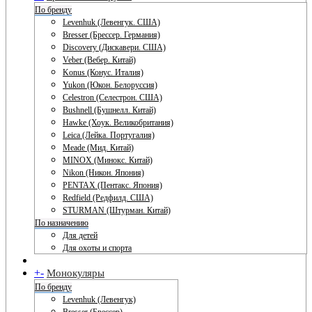
По бренду
Levenhuk (Левенгук. США)
Bresser (Брессер. Германия)
Discovery (Дискавери. США)
Veber (Вебер. Китай)
Konus (Конус. Италия)
Yukon (Юкон. Белоруссия)
Celestron (Селестрон. США)
Bushnell (Бушнелл. Китай)
Hawke (Хоук. Великобритания)
Leica (Лейка. Португалия)
Meade (Мид. Китай)
MINOX (Минокс. Китай)
Nikon (Никон. Япония)
PENTAX (Пентакс. Япония)
Redfield (Редфилд. США)
STURMAN (Штурман. Китай)
По назначению
Для детей
Для охоты и спорта
+
-
Монокуляры
По бренду
Levenhuk (Левенгук)