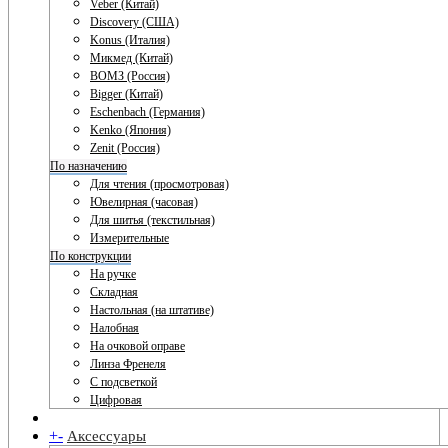
Veber (Китай)
Discovery (США)
Konus (Италия)
Микмед (Китай)
ВОМЗ (Россия)
Bigger (Китай)
Eschenbach (Германия)
Kenko (Япония)
Zenit (Россия)
По назначению
Для чтения (просмотровая)
Ювелирная (часовая)
Для шитья (текстильная)
Измерительные
По конструкции
На ручке
Складная
Настольная (на штативе)
Налобная
На очковой оправе
Линза Френеля
С подсветкой
Цифровая
+
-
Аксессуары