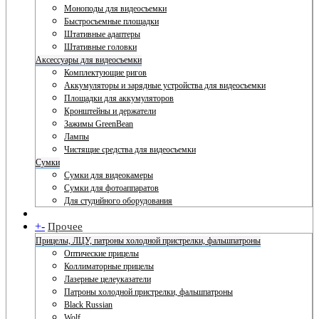
Моноподы для видеосъемки
Быстросъемные площадки
Штативные адаптеры
Штативные головки
Аксессуары для видеосъемки
Комплектующие ригов
Аккумуляторы и зарядные устройства для видеосъемки
Площадки для аккумуляторов
Кронштейны и держатели
Зажимы GreenBean
Лампы
Чистящие средства для видеосъемки
Сумки
Сумки для видеокамеры
Сумки для фотоаппаратов
Для студийного оборудования
+
-
Прочее
Прицелы, ЛЦУ, патроны холодной пристрелки, фальшпатроны
Оптические прицелы
Коллиматорные прицелы
Лазерные целеуказатели
Патроны холодной пристрелки, фальшпатроны
Black Russian
Wolf