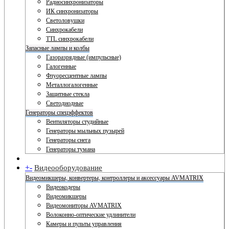
Радиосинхронизаторы
ИК синхронизаторы
Светоловушки
Синхрокабели
TTL синхрокабели
Запасные лампы и колбы
Газоразрядные (импульсные)
Галогенные
Флуоресцентные лампы
Металлогалогенные
Защитные стекла
Светодиодные
Генераторы спецэффектов
Вентиляторы студийные
Генераторы мыльных пузырей
Генераторы снега
Генераторы тумана
+
-
Видеооборудование
Видеомикшеры, конвертеры, контроллеры и аксессуары AVMATRIX
Видеокодеры
Видеомикшеры
Видеомониторы AVMATRIX
Волоконно-оптические удлинители
Камеры и пульты управления