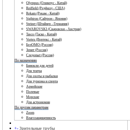
Olympus (Олимпус - Китай)
Redfield (Редфилд - США)
Rekam (Рекам - Китай)
Sightron (Сайтрон - Япония)
Steiner (Штайнер - Германия)
SWAROVSKI (Сваровски - Австрия)
Tasco (Таско - Китай)
Vortex (Вортекс - Китай)
БелОМО (Россия)
Зенит (Россия)
Следопыт (Россия)
По назначению
Бинокли для детей
Для театра
Для охоты и рыбалки
Для туризма и спорта
Армейские
Полевые
Морские
Для астрономии
По другим параметрам
Zoom
Влагозащищенность
+
-
Зрительные трубы