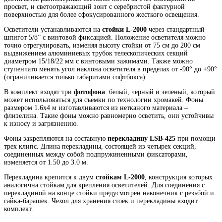
просвет, и светоотражающий зонт с серебристой фактурной
поверхностью для более сфокусированного жесткого освещения.
Осветители устанавливаются на
стойки L-2000
через стандартный
шпигот 5/8” с винтовой фиксацией. Положение осветителя можно
точно отрегулировать, изменяя высоту стойки от 75 см до 200 см
выдвижением алюминиевых трубок телескопических секций
диаметром 15/18/22 мм с винтовыми зажимами. Также можно
ступенчато менять угол наклона осветителя в пределах от -90° до +90°
(ограничивается только габаритами софтбокса).
В комплект входят три
фотофона
: белый, черный и зеленый, который
может использоваться для съемки по технологии хромакей. Фоны
размером 1.6х4 м изготавливаются из нетканого материала –
флизелина. Такие фоны можно равномерно осветить, они устойчивы
к износу и загрязнению.
Фоны закрепляются на составную
перекладину LSB-425
при помощи
трех клипс. Длина перекладины, состоящей из четырех секций,
соединенных между собой подпружиненными фиксаторами,
изменяется от 1.50 до 3.0 м.
Перекладина крепится к двум
стойкам L-2000
, конструкция которых
аналогична стойкам для крепления осветителей. Для соединения с
перекладиной на конце стойки предусмотрен наконечник с резьбой и
гайка-барашек. Чехол для хранения стоек и перекладины входит
комплект.