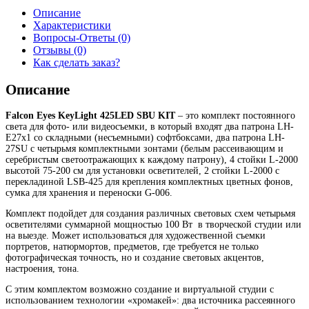
Описание
Характеристики
Вопросы-Ответы (0)
Отзывы (0)
Как сделать заказ?
Описание
Falcon Eyes KeyLight 425LED SBU KIT
– это комплект постоянного
света для фото- или видеосъемки, в который входят два патрона LH-
E27х1 со складными (несъемными) софтбоксами, два патрона LH-
27SU с четырьмя комплектными зонтами (белым рассеивающим и
серебристым светоотражающих к каждому патрону), 4 стойки L-2000
высотой 75-200 cм для установки осветителей, 2 стойки L-2000 с
перекладиной LSB-425 для крепления комплектных цветных фонов,
сумка для хранения и переноски G-006.
Комплект подойдет для создания различных световых схем четырьмя
осветителями суммарной мощностью 100 Вт в творческой студии или
на выезде. Может использоваться для художественной съемки
портретов, натюрмортов, предметов, где требуется не только
фотографическая точность, но и создание световых акцентов,
настроения, тона.
С этим комплектом возможно создание и виртуальной студии с
использованием технологии «хромакей»: два источника рассеянного