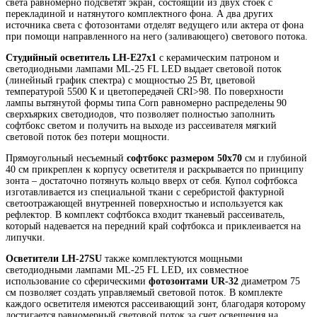
света равномерно подсветят экран, состоящий из двух стоек с
перекладиной и натянутого комплектного фона. А два других
источника света с фотозонтами отделят ведущего или актера от фона
при помощи направленного на него (заливающего) светового потока.
Студийный осветитель LH-E27х1
с керамическим патроном и
светодиодными лампами ML-25 FL LED выдает световой поток
(линейный график спектра) с мощностью 25 Вт, цветовой
температурой 5500 К и цветопередачей CRI>98. По поверхности
лампы вытянутой формы типа Corn равномерно распределены 90
сверхъярких светодиодов, что позволяет полностью заполнить
софтбокс светом и получить на выходе из рассеивателя мягкий
световой поток без потери мощности.
Прямоугольный несъемный
cофтбокс размером 50х70
см и глубиной
40 см прикреплен к корпусу осветителя и раскрывается по принципу
зонта – достаточно потянуть кольцо вверх от себя. Купол софтбокса
изготавливается из специальной ткани с серебристой фактурной
светоотражающей внутренней поверхностью и используется как
рефлектор. В комплект софтбокса входит тканевый рассеиватель,
который надевается на передний край софтбокса и приклеивается на
липучки.
Осветители LH-27SU
также комплектуются мощными
светодиодными лампами ML-25 FL LED, их совместное
использование со сферическими
фотозонтами UR-32
диаметром 75
см позволяет создать управляемый световой поток. В комплекте
каждого осветителя имеются рассеивающий зонт, благодаря которому
достигается равномерный световой поток за счет освещения на