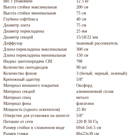
Вес с упаковкой
12.5 кг
Высота стойки максимальная
200 см
Высота стойки минимальная
75 см
Глубина софтбокса
40 см
Диаметр зонта
75 см
Диаметр перекладины
25 мм
Диаметр секций
15/18/22 мм
Диффузор
тканевый рассеиватель
Длина перекладины максимальная
300 см
Длина перекладины минимальная
150 см
Индекс цветопередачи CRI
?98
Количество светодиодов
90 шт
Количество фонов
3 (белый, черный, зеленый)
Крепежный адаптер
5/8"
Материал внешнего покрытия
Оксфорд
Материал секций
алюминиевый сплав
Материал спиц
металл
Материал фона
флизелин
Мощность (одного осветителя)
25 Вт
Отверстие для установки на шпигот
5/8”
Питание от сети
220 В 50 Гц
Размер стойки в сложенном виде
69х6.5х6.5 см
Размер сумки
86х23х30 см