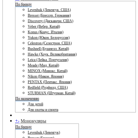
По бренду
Levenhuk (Левенгук. США)
Bresser (Брессер. Германия)
Discovery (Дискавери. США)
Veber (Вебер. Китай)
Konus (Конус. Италия)
Yukon (Юкон. Белоруссия)
Celestron (Селестрон. США)
Bushnell (Бушнелл. Китай)
Hawke (Хоук. Великобритания)
Leica (Лейка. Португалия)
Meade (Мид. Китай)
MINOX (Минокс. Китай)
Nikon (Никон. Япония)
PENTAX (Пентакс. Япония)
Redfield (Редфилд. США)
STURMAN (Штурман. Китай)
По назначению
Для детей
Для охоты и спорта
+
-
Монокуляры
По бренду
Levenhuk (Левенгук)