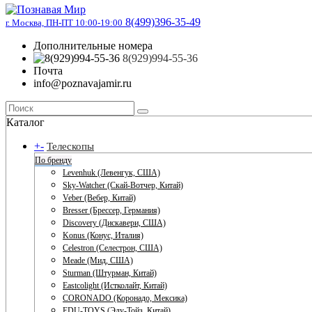
8(499)396-35-49
г. Москва, ПН-ПТ 10:00-19:00
Дополнительные номера
8(929)994-55-36
Почта
info@poznavajamir.ru
Каталог
+
-
Телескопы
По бренду
Levenhuk (Левенгук, США)
Sky-Watcher (Скай-Вотчер, Китай)
Veber (Вебер, Китай)
Bresser (Брессер, Германия)
Discovery (Дискавери, США)
Konus (Конус, Италия)
Celestron (Селестрон, США)
Meade (Мид, США)
Sturman (Штурман, Китай)
Eastcolight (Истколайт, Китай)
CORONADO (Коронадо, Мексика)
EDU-TOYS (Эду-Тойз, Китай)