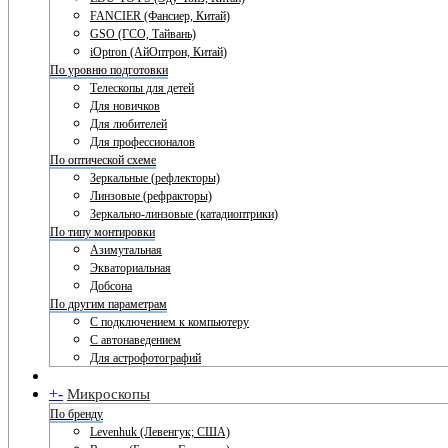
FANCIER (Фансиер, Китай)
GSO (ГСО, Тайвань)
iOptron (АйОптрон, Китай)
По уровню подготовки
Телескопы для детей
Для новичков
Для любителей
Для профессионалов
По оптической схеме
Зеркальные (рефлекторы)
Линзовые (рефракторы)
Зеркально-линзовые (катадиоптрики)
По типу монтировки
Азимутальная
Экваториальная
Добсона
По другим параметрам
С подключением к компьютеру
С автонаведением
Для астрофотографий
+
-
Микроскопы
По бренду
Levenhuk (Левенгук; США)