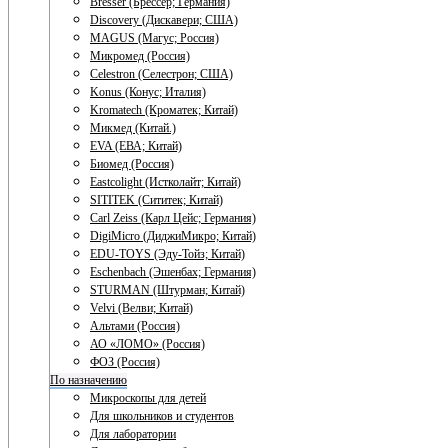
Bresser (Брессер; Германия)
Discovery (Дискавери; США)
MAGUS (Магус; Россия)
Микромед (Россия)
Celestron (Селестрон; США)
Konus (Конус; Италия)
Kromatech (Кроматек; Китай)
Микмед (Китай.)
EVA (ЕВА; Китай)
Биомед (Россия)
Eastcolight (Истколайт; Китай)
SITITEK (Сититек; Китай)
Carl Zeiss (Карл Цейс; Германия)
DigiMicro (ДиджиМикро; Китай)
EDU-TOYS (Эду-Тойз; Китай)
Eschenbach (Эшенбах; Германия)
STURMAN (Штурман; Китай)
Velvi (Велви; Китай)
Альтами (Россия)
АО «ЛОМО» (Россия)
ФОЗ (Россия)
По назначению
Микроскопы для детей
Для школьников и студентов
Для лаборатории