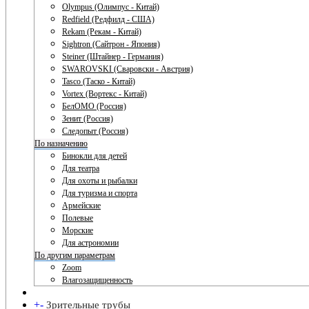
Olympus (Олимпус - Китай)
Redfield (Редфилд - США)
Rekam (Рекам - Китай)
Sightron (Сайтрон - Япония)
Steiner (Штайнер - Германия)
SWAROVSKI (Сваровски - Австрия)
Tasco (Таско - Китай)
Vortex (Вортекс - Китай)
БелОМО (Россия)
Зенит (Россия)
Следопыт (Россия)
По назначению
Бинокли для детей
Для театра
Для охоты и рыбалки
Для туризма и спорта
Армейские
Полевые
Морские
Для астрономии
По другим параметрам
Zoom
Влагозащищенность
+
-
Зрительные трубы