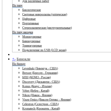
Для различных работ
По типу
Биологические
Световые микроскопы (оптические)
Цифровые
Портативные
Стереоскопические (инструментальные)
По типу насадки
Монокулярные
Бинокулярные
Тринокулярные
Подключение по USB (LCD экран)
+
-
Бинокли
По бренду
Levenhuk (Левенгук - США)
Bresser (Брессер - Германия)
БПЦ (КОМЗ - Россия)
Discovery (Дискавери - США)
Konus (Конус - Италия)
Veber (Вебер - Китай)
Nikon (Никон - Япония)
Vixen Optics (Виксен Оптикс - Япония)
Celestron (Селестрон - США)
Kromatech (Кроматек - Китай)