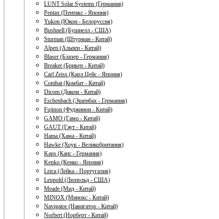
LUNT Solar Systems (Германия)
Pentax (Пентакс - Япония)
Yukon (Юкон - Белоруссия)
Bushnell (Бушнелл - США)
Sturman (Штурман - Китай)
Alpen (Альпен - Китай)
Blaser (Блазер - Германия)
Breaker (Брикер - Китай)
Carl Zeiss (Карл Цейс - Япония)
Combat (Комбат - Китай)
Dicom (Диком - Китай)
Eschenbach (Эшенбах - Германия)
Fujinon (Фуджинон - Китай)
GAMO (Гамо - Китай)
GAUT (Гаут - Китай)
Hama (Хама - Китай)
Hawke (Хоук - Великобритания)
Kaps (Капс - Германия)
Kenko (Кенко - Япония)
Leica (Лейка - Португалия)
Leupold (Люпольд - США)
Meade (Мид - Китай)
MINOX (Минокс - Китай)
Navigator (Навигатор - Китай)
Norbert (Норберт - Китай)