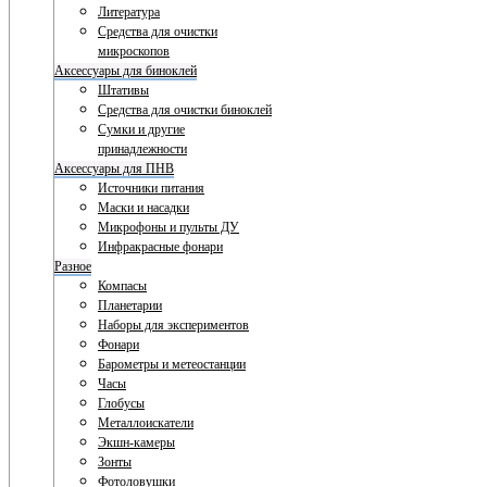
Литература
Средства для очистки
микроскопов
Аксессуары для биноклей
Штативы
Средства для очистки биноклей
Сумки и другие
принадлежности
Аксессуары для ПНВ
Источники питания
Маски и насадки
Микрофоны и пульты ДУ
Инфракрасные фонари
Разное
Компасы
Планетарии
Наборы для экспериментов
Фонари
Барометры и метеостанции
Часы
Глобусы
Металлоискатели
Экшн-камеры
Зонты
Фотоловушки