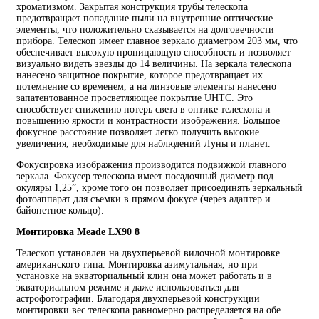
хроматизмом. Закрытая конструкция трубы телескопа
предотвращает попадание пыли на внутренние оптические
элементы, что положительно сказывается на долговечности
прибора. Телескоп имеет главное зеркало диаметром 203 мм, что
обеспечивает высокую проницающую способность и позволяет
визуально видеть звезды до 14 величины. На зеркала телескопа
нанесено защитное покрытие, которое предотвращает их
потемнение со временем, а на линзовые элементы нанесено
запатентованное просветляющее покрытие UHTC. Это
способствует снижению потерь света в оптике телескопа и
повышению яркости и контрастности изображения. Большое
фокусное расстояние позволяет легко получить высокие
увеличения, необходимые для наблюдений Луны и планет.
Фокусировка изображения производится подвижкой главного
зеркала. Фокусер телескопа имеет посадочный диаметр под
окуляры 1,25”, кроме того он позволяет присоединять зеркальный
фотоаппарат для съемки в прямом фокусе (через адаптер и
байонетное кольцо).
Монтировка Meade LX90 8
Телескоп установлен на двухперьевой вилочной монтировке
американского типа. Монтировка азимутальная, но при
установке на экваториальный клин она может работать и в
экваториальном режиме и даже использоваться для
астрофотографии. Благодаря двухперьевой конструкции
монтировки вес телескопа равномерно распределяется на обе