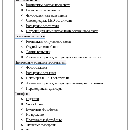
Комплекты постоянного света
Галогенные осветители
Флуоресцентные осветители
Светодиодные LED осветители
Кольцевые осветители
Патроны для ламп источников постоянного света
Студийные вспышки
Комплекты импульсного света
Студийные моноблоки
Лампы вспышки
Аккумуляторы и адаптеры для студийных вспышек
Накамерные вспышки и осветители
Фотовспышки
Кольцевые вспышки
Накамерные LED осветители
Аккумуляторы и адаптеры для накамерных вспышек
Переходники и адаптеры
Фотофоны
DigiPrint
Super Dense
Бумажные фотофоны
На пружине
Пластиковые фотофоны
Тканевые фотофоны