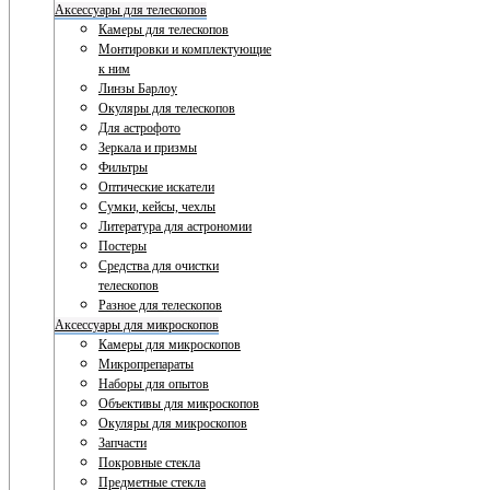
Аксессуары для телескопов
Камеры для телескопов
Монтировки и комплектующие
к ним
Линзы Барлоу
Окуляры для телескопов
Для астрофото
Зеркала и призмы
Фильтры
Оптические искатели
Сумки, кейсы, чехлы
Литература для астрономии
Постеры
Средства для очистки
телескопов
Разное для телескопов
Аксессуары для микроскопов
Камеры для микроскопов
Микропрепараты
Наборы для опытов
Объективы для микроскопов
Окуляры для микроскопов
Запчасти
Покровные стекла
Предметные стекла