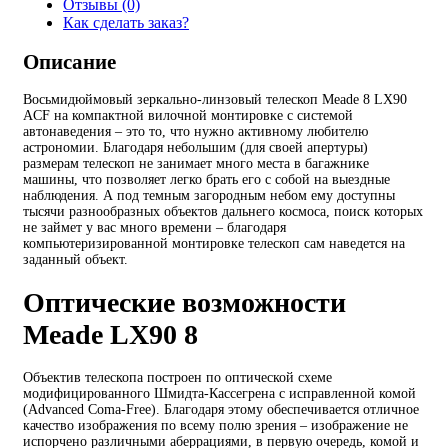
Отзывы (0)
Как сделать заказ?
Описание
Восьмидюймовый зеркально-линзовый телескоп Meade 8 LX90
ACF на компактной вилочной монтировке с системой
автонаведения – это то, что нужно активному любителю
астрономии. Благодаря небольшим (для своей апертуры)
размерам телескоп не занимает много места в багажнике
машины, что позволяет легко брать его с собой на выездные
наблюдения. А под темным загородным небом ему доступны
тысячи разнообразных объектов дальнего космоса, поиск которых
не займет у вас много времени – благодаря
компьютеризированной монтировке телескоп сам наведется на
заданный объект.
Оптические возможности
Meade LX90 8
Объектив телескопа построен по оптической схеме
модифицированного Шмидта-Кассегрена с исправленной комой
(Advanced Coma-Free). Благодаря этому обеспечивается отличное
качество изображения по всему полю зрения – изображение не
испорчено различными аберрациями, в первую очередь, комой и