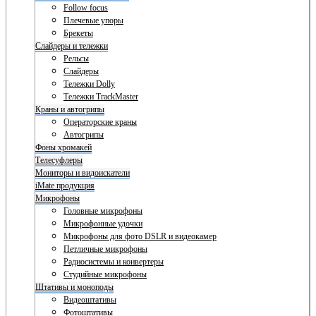
Follow focus
Плечевые упоры
Брекеты
Слайдеры и тележки
Рельсы
Слайдеры
Тележки Dolly
Тележки TrackMaster
Краны и автогрипы
Операторские краны
Автогрипы
Фоны хромакей
Телесуфлеры
Мониторы и видоискатели
iMate продукция
Микрофоны
Головные микрофоны
Микрофонные удочки
Микрофоны для фото DSLR и видеокамер
Петличные микрофоны
Радиосистемы и конвертеры
Студийные микрофоны
Штативы и моноподы
Видеоштативы
Фотоштативы