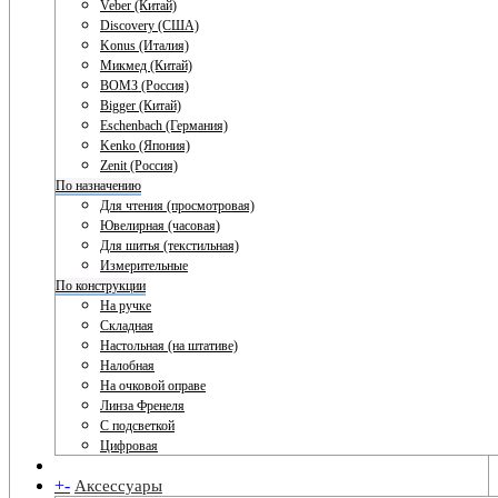
Veber (Китай)
Discovery (США)
Konus (Италия)
Микмед (Китай)
ВОМЗ (Россия)
Bigger (Китай)
Eschenbach (Германия)
Kenko (Япония)
Zenit (Россия)
По назначению
Для чтения (просмотровая)
Ювелирная (часовая)
Для шитья (текстильная)
Измерительные
По конструкции
На ручке
Складная
Настольная (на штативе)
Налобная
На очковой оправе
Линза Френеля
С подсветкой
Цифровая
+
-
Аксессуары