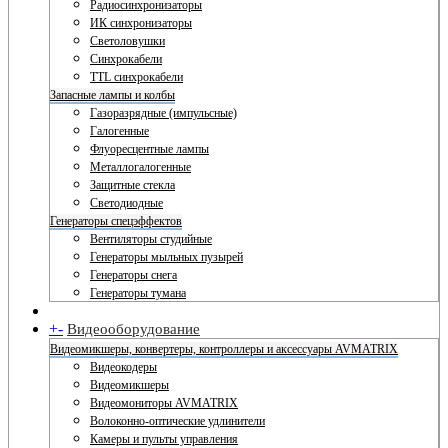
Радиосинхронизаторы
ИК синхронизаторы
Светоловушки
Синхрокабели
TTL синхрокабели
Запасные лампы и колбы
Газоразрядные (импульсные)
Галогенные
Флуоресцентные лампы
Металлогалогенные
Защитные стекла
Светодиодные
Генераторы спецэффектов
Вентиляторы студийные
Генераторы мыльных пузырей
Генераторы снега
Генераторы тумана
+
-
Видеооборудование
Видеомикшеры, конвертеры, контроллеры и аксессуары AVMATRIX
Видеокодеры
Видеомикшеры
Видеомониторы AVMATRIX
Волоконно-оптические удлинители
Камеры и пульты управления