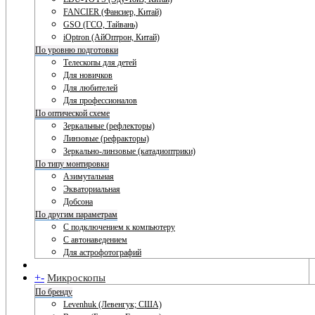
FANCIER (Фансиер, Китай)
GSO (ГСО, Тайвань)
iOptron (АйОптрон, Китай)
По уровню подготовки
Телескопы для детей
Для новичков
Для любителей
Для профессионалов
По оптической схеме
Зеркальные (рефлекторы)
Линзовые (рефракторы)
Зеркально-линзовые (катадиоптрики)
По типу монтировки
Азимутальная
Экваториальная
Добсона
По другим параметрам
С подключением к компьютеру
С автонаведением
Для астрофотографий
+
-
Микроскопы
По бренду
Levenhuk (Левенгук; США)