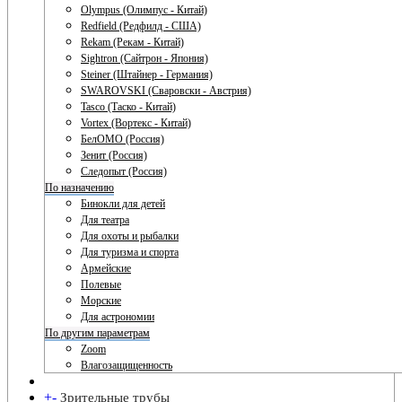
Olympus (Олимпус - Китай)
Redfield (Редфилд - США)
Rekam (Рекам - Китай)
Sightron (Сайтрон - Япония)
Steiner (Штайнер - Германия)
SWAROVSKI (Сваровски - Австрия)
Tasco (Таско - Китай)
Vortex (Вортекс - Китай)
БелОМО (Россия)
Зенит (Россия)
Следопыт (Россия)
По назначению
Бинокли для детей
Для театра
Для охоты и рыбалки
Для туризма и спорта
Армейские
Полевые
Морские
Для астрономии
По другим параметрам
Zoom
Влагозащищенность
+
-
Зрительные трубы