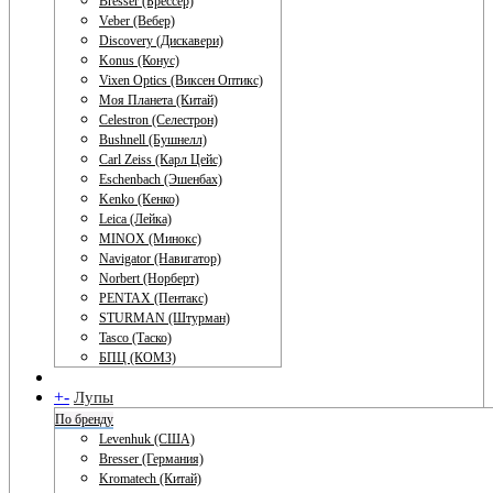
Bresser (Брессер)
Veber (Вебер)
Discovery (Дискавери)
Konus (Конус)
Vixen Optics (Виксен Оптикс)
Моя Планета (Китай)
Celestron (Селестрон)
Bushnell (Бушнелл)
Carl Zeiss (Карл Цейс)
Eschenbach (Эшенбах)
Kenko (Кенко)
Leica (Лейка)
MINOX (Минокс)
Navigator (Навигатор)
Norbert (Норберт)
PENTAX (Пентакс)
STURMAN (Штурман)
Tasco (Таско)
БПЦ (КОМЗ)
+
-
Лупы
По бренду
Levenhuk (США)
Bresser (Германия)
Kromatech (Китай)