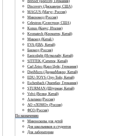
Bresser (Брессер; Германия)
Discovery (Дискавери; США)
MAGUS (Магус; Россия)
Микромед (Россия)
Celestron (Селестрон; США)
Konus (Конус; Италия)
Kromatech (Кроматек; Китай)
Микмед (Китай.)
EVA (ЕВА; Китай)
Биомед (Россия)
Eastcolight (Истколайт; Китай)
SITITEK (Сититек; Китай)
Carl Zeiss (Карл Цейс; Германия)
DigiMicro (ДиджиМикро; Китай)
EDU-TOYS (Эду-Тойз; Китай)
Eschenbach (Эшенбах; Германия)
STURMAN (Штурман; Китай)
Velvi (Велви; Китай)
Альтами (Россия)
АО «ЛОМО» (Россия)
ФОЗ (Россия)
По назначению
Микроскопы для детей
Для школьников и студентов
Для лаборатории