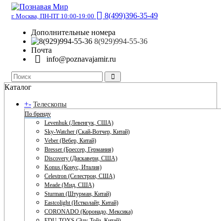
8(499)396-35-49
г. Москва, ПН-ПТ 10:00-19:00
Дополнительные номера
8(929)994-55-36
Почта
info@poznavajamir.ru
Каталог
+
-
Телескопы
По бренду
Levenhuk (Левенгук, США)
Sky-Watcher (Скай-Вотчер, Китай)
Veber (Вебер, Китай)
Bresser (Брессер, Германия)
Discovery (Дискавери, США)
Konus (Конус, Италия)
Celestron (Селестрон, США)
Meade (Мид, США)
Sturman (Штурман, Китай)
Eastcolight (Истколайт, Китай)
CORONADO (Коронадо, Мексика)
EDU-TOYS (Эду-Тойз, Китай)