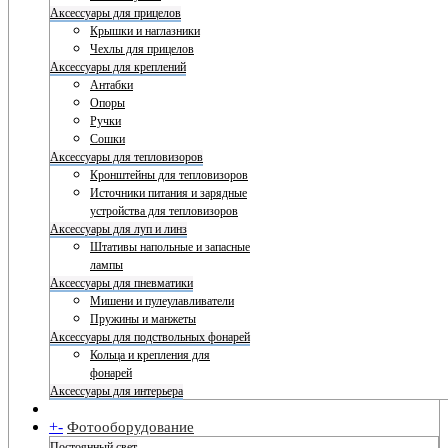
Аксессуары для прицелов
Крышки и наглазники
Чехлы для прицелов
Аксессуары для креплений
Антабки
Опоры
Ручки
Сошки
Аксессуары для тепловизоров
Кронштейны для тепловизоров
Источники питания и зарядные
устройства для тепловизоров
Аксессуары для луп и линз
Штативы напольные и запасные
лампы
Аксессуары для пневматики
Мишени и пулеулавливатели
Пружины и манжеты
Аксессуары для подствольных фонарей
Кольца и крепления для
фонарей
Аксессуары для интерьера
+
-
Фотооборудование
Постоянный свет