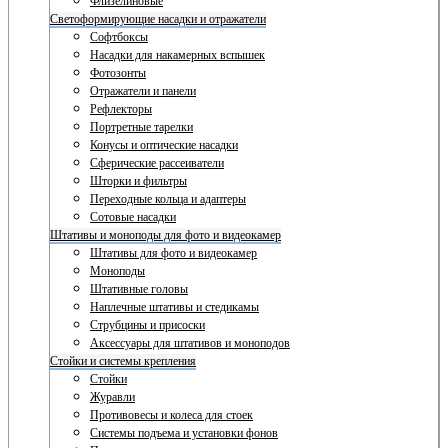
Флизелиновые
Светоформирующие насадки и отражатели
Софтбоксы
Насадки для накамерных вспышек
Фотозонты
Отражатели и панели
Рефлекторы
Портретные тарелки
Конусы и оптические насадки
Сферические рассеиватели
Шторки и фильтры
Переходные кольца и адаптеры
Сотовые насадки
Штативы и моноподы для фото и видеокамер
Штативы для фото и видеокамер
Моноподы
Штативные головы
Наплечные штативы и стедикамы
Струбцины и присоски
Аксессуары для штативов и моноподов
Стойки и системы крепления
Стойки
Журавли
Противовесы и колеса для стоек
Системы подъема и установки фонов