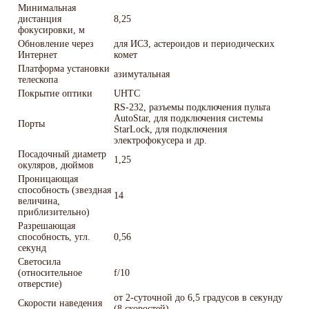
Минимальная
дистанция
8,25
фокусировки, м
Обновление через
для ИСЗ, астероидов и периодических
Интернет
комет
Платформа установки
азимутальная
телескопа
Покрытие оптики
UHTC
RS-232, разъемы подключения пульта
AutoStar, для подключения системы
Порты
StarLock, для подключения
электрофокусера и др.
Посадочный диаметр
1,25
окуляров, дюймов
Проницающая
способность (звездная
14
величина,
приблизительно)
Разрешающая
способность, угл.
0,56
секунд
Светосила
(относительное
f/10
отверстие)
от 2-суточной до 6,5 градусов в секунду
Скорости наведения
(8 скоростей)