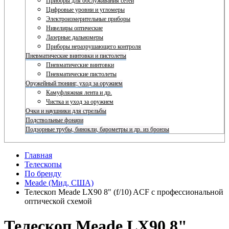
Приборы для обслуживания сетей
Цифровые уровни и угломеры
Электроизмерительные приборы
Нивелиры оптические
Лазерные дальномеры
Приборы неразрушающего контроля
Пневматические винтовки и пистолеты
Пневматические винтовки
Пневматические пистолеты
Оружейный тюнинг, уход за оружием
Камуфляжная лента и др.
Чистка и уход за оружием
Очки и наушники для стрельбы
Подствольные фонари
Подзорные трубы, бинокли, барометры и др. из бронзы
Главная
Телескопы
По бренду
Meade (Мид, США)
Телескоп Meade LX90 8" (f/10) ACF с профессиональной
оптической схемой
Телескоп Meade LX90 8"