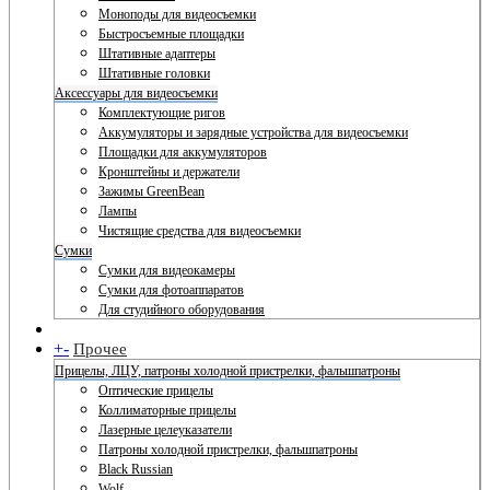
Моноподы для видеосъемки
Быстросъемные площадки
Штативные адаптеры
Штативные головки
Аксессуары для видеосъемки
Комплектующие ригов
Аккумуляторы и зарядные устройства для видеосъемки
Площадки для аккумуляторов
Кронштейны и держатели
Зажимы GreenBean
Лампы
Чистящие средства для видеосъемки
Сумки
Сумки для видеокамеры
Сумки для фотоаппаратов
Для студийного оборудования
+
-
Прочее
Прицелы, ЛЦУ, патроны холодной пристрелки, фальшпатроны
Оптические прицелы
Коллиматорные прицелы
Лазерные целеуказатели
Патроны холодной пристрелки, фальшпатроны
Black Russian
Wolf