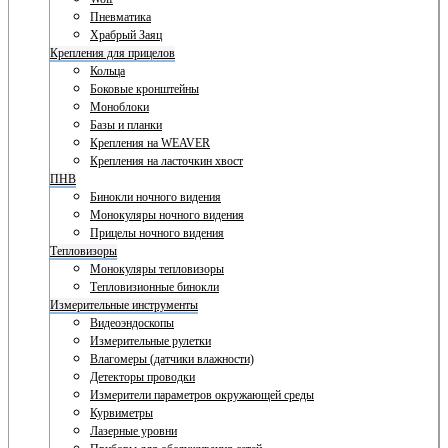
Пневматика
Храбрый Заяц
Крепления для прицелов
Кольца
Боковые кронштейны
Моноблоки
Базы и планки
Крепления на WEAVER
Крепления на ласточкин хвост
ПНВ
Бинокли ночного видения
Монокуляры ночного видения
Прицелы ночного видения
Тепловизоры
Монокуляры тепловизоры
Тепловизионные бинокли
Измерительные инструменты
Видеоэндоскопы
Измерительные рулетки
Влагомеры (датчики влажности)
Детекторы проводки
Измерители параметров окружающей среды
Курвиметры
Лазерные уровни