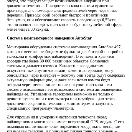
опоры, что предотвращает возникновение вибраций при
движении телескопа. Поворот телескопа по осям вращения
производится с помощью электродвигателей через червячные
передачи. Приводы осей работают быстро и практически
бесшумно, они обеспечивают скорость наведения до 6,5°/сек –
это позволяет наводить телескоп в любую точку небесной сферы
менее чем за 30 секунд.
Система компьютерного наведения AutoStar
Монтировка оборудована системой автонаведения AutoStar 497,
которая имеет все необходимые функции для быстрой настройки
телескопа и комфортных наблюдений. В ее памяти хранятся
координаты более 30 000 различных объектов Солнечной
системы и дальнего космоса. Каталоги с координатами
искусственных спутников Земли, комет и астероидов, могут
обновляться через интернет – поэтому они всегда будут содержать
актуальную информацию, и даже если новая комета будет
открыта через несколько лет после покупки телескопа – вы
сможете использовать все возможности системы автонаведения,
наблюдая ее. Управление телескопом возможно не только с
ручного пульта, но и с компьютера или ноутбука – для этого
достаточно соединить телескоп с компьютером и запустить
специальную программу-планетарий.
Для упрощения и ускорения настройки телескопа перед
наблюдениями монтировка имеет встроенный GPS-модуль. С его
помощью она автоматически определяет координаты места, где
установлен телескоп, и принимает сигнал точного времени –