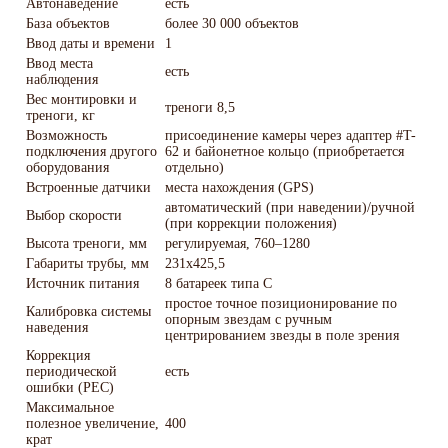
Автонаведение
есть
База объектов
более 30 000 объектов
Ввод даты и времени
1
Ввод места
есть
наблюдения
Вес монтировки и
треноги 8,5
треноги, кг
Возможность
присоединение камеры через адаптер #T-
подключения другого
62 и байонетное кольцо (приобретается
оборудования
отдельно)
Встроенные датчики
места нахождения (GPS)
автоматический (при наведении)/ручной
Выбор скорости
(при коррекции положения)
Высота треноги, мм
регулируемая, 760–1280
Габариты трубы, мм
231х425,5
Источник питания
8 батареек типа C
простое точное позиционирование по
Калибровка системы
опорным звездам с ручным
наведения
центрированием звезды в поле зрения
Коррекция
периодической
есть
ошибки (PEC)
Максимальное
полезное увеличение,
400
крат