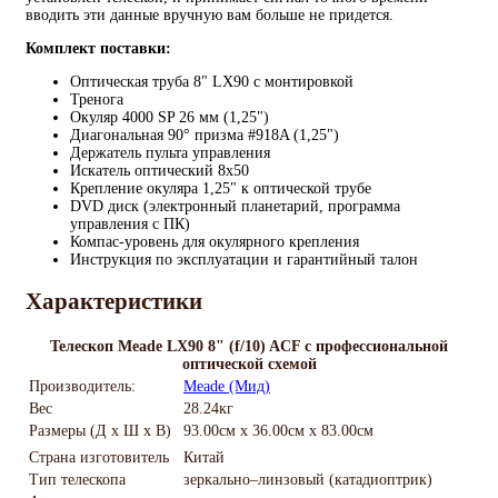
вводить эти данные вручную вам больше не придется.
Комплект поставки:
Оптическая труба 8" LX90 с монтировкой
Тренога
Окуляр 4000 SP 26 мм (1,25")
Диагональная 90° призма #918A (1,25")
Держатель пульта управления
Искатель оптический 8x50
Крепление окуляра 1,25" к оптической трубе
DVD диск (электронный планетарий, программа
управления с ПК)
Компас-уровень для окулярного крепления
Инструкция по эксплуатации и гарантийный талон
Характеристики
Телескоп Meade LX90 8" (f/10) ACF с профессиональной
оптической схемой
Производитель:
Meade (Мид)
Вес
28.24кг
Размеры (Д х Ш х В)
93.00см x 36.00см x 83.00см
Страна изготовитель
Китай
Тип телескопа
зеркально–линзовый (катадиоптрик)