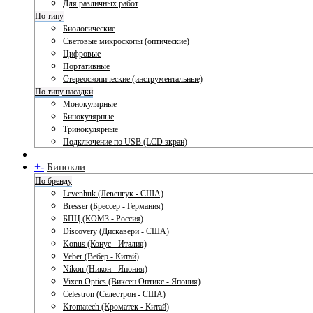
Для различных работ
По типу
Биологические
Световые микроскопы (оптические)
Цифровые
Портативные
Стереоскопические (инструментальные)
По типу насадки
Монокулярные
Бинокулярные
Тринокулярные
Подключение по USB (LCD экран)
+
-
Бинокли
По бренду
Levenhuk (Левенгук - США)
Bresser (Брессер - Германия)
БПЦ (КОМЗ - Россия)
Discovery (Дискавери - США)
Konus (Конус - Италия)
Veber (Вебер - Китай)
Nikon (Никон - Япония)
Vixen Optics (Виксен Оптикс - Япония)
Celestron (Селестрон - США)
Kromatech (Кроматек - Китай)