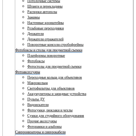
Потолочные системы
Штанги и перекладины
Распорки автополы
Зажимы
Настенные кронштейны
Резьбовые переходники
Держатели
Держатели отражателей
Поворотные консоли-стробофреймы
Фотобоксы и столы для предметной съемки
Платформы поворотные
Фотобоксы
Фотостолы для предметной съемки
Фотоаксессуары
Переходные кольца для объективов
Макрокольца
Светофильтры для объективов
Аккумуляторы и зарядные устройства
Пульты ДУ
Видоискатели
Фотосумки, рюкзаки и чехлы
Сумки для студийного оборудования
Прочие аксессуары
Фоторамки и альбомы
Синхронизаторы и синхрокабели