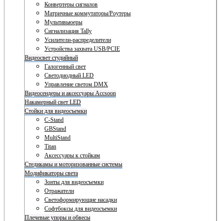
Конвертеры сигналов
Матричные коммутаторы/Роутеры
Мультивьюеры
Сигнализация Tally
Усилители-распределители
Устройства захвата USB/PCIE
Видеосвет студийный
Галогенный свет
Светодиодный LED
Управление светом DMX
Видеосендеры и аксессуары Accsoon
Накамерный свет LED
Стойки для видеосъемки
C-Stand
GBStand
MultiStand
Titan
Аксессуары к стойкам
Стедикамы и моторизованные системы
Модификаторы света
Зонты для видеосъемки
Отражатели
Светоформирующие насадки
Софтбоксы для видеосъемки
Плечевые упоры и обвесы