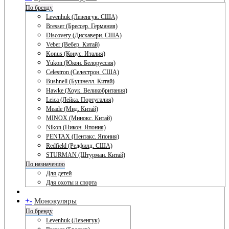
По бренду
Levenhuk (Левенгук. США)
Bresser (Брессер. Германия)
Discovery (Дискавери. США)
Veber (Вебер. Китай)
Konus (Конус. Италия)
Yukon (Юкон. Белоруссия)
Celestron (Селестрон. США)
Bushnell (Бушнелл. Китай)
Hawke (Хоук. Великобритания)
Leica (Лейка. Португалия)
Meade (Мид. Китай)
MINOX (Минокс. Китай)
Nikon (Никон. Япония)
PENTAX (Пентакс. Япония)
Redfield (Редфилд. США)
STURMAN (Штурман. Китай)
По назначению
Для детей
Для охоты и спорта
+
-
Монокуляры
По бренду
Levenhuk (Левенгук)