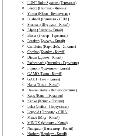
LUNT Solar Systems (Германия)
Pentax (Пентакс - Япония)
Yukon (Юкон - Белоруссия)
Bushnell (Бушнелл - США)
Sturman (Штурман - Китай)
Alpen (Альпен - Китай)
Blaser (Блазер - Германия)
Breaker (Брикер - Китай)
Carl Zeiss (Карл Цейс - Япония)
Combat (Комбат - Китай)
Dicom (Диком - Китай)
Eschenbach (Эшенбах - Германия)
Fujinon (Фуджинон - Китай)
GAMO (Гамо - Китай)
GAUT (Гаут - Китай)
Hama (Хама - Китай)
Hawke (Хоук - Великобритания)
Kaps (Капс - Германия)
Kenko (Кенко - Япония)
Leica (Лейка - Португалия)
Leupold (Люпольд - США)
Meade (Мид - Китай)
MINOX (Минокс - Китай)
Navigator (Навигатор - Китай)
Norbert (Норберт - Китай)