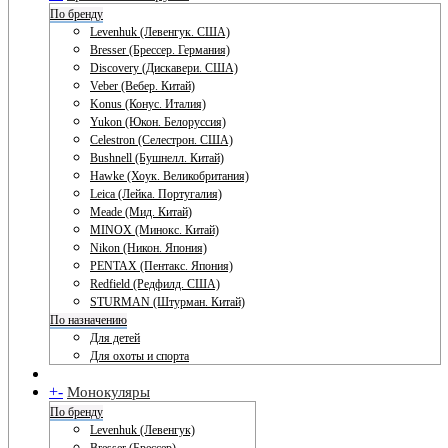
По бренду
Levenhuk (Левенгук. США)
Bresser (Брессер. Германия)
Discovery (Дискавери. США)
Veber (Вебер. Китай)
Konus (Конус. Италия)
Yukon (Юкон. Белоруссия)
Celestron (Селестрон. США)
Bushnell (Бушнелл. Китай)
Hawke (Хоук. Великобритания)
Leica (Лейка. Португалия)
Meade (Мид. Китай)
MINOX (Минокс. Китай)
Nikon (Никон. Япония)
PENTAX (Пентакс. Япония)
Redfield (Редфилд. США)
STURMAN (Штурман. Китай)
По назначению
Для детей
Для охоты и спорта
+
-
Монокуляры
По бренду
Levenhuk (Левенгук)