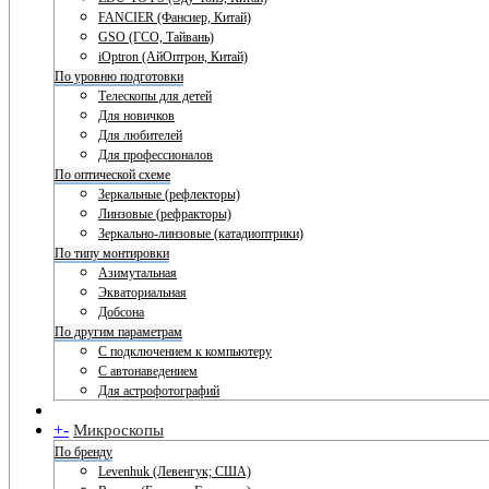
FANCIER (Фансиер, Китай)
GSO (ГСО, Тайвань)
iOptron (АйОптрон, Китай)
По уровню подготовки
Телескопы для детей
Для новичков
Для любителей
Для профессионалов
По оптической схеме
Зеркальные (рефлекторы)
Линзовые (рефракторы)
Зеркально-линзовые (катадиоптрики)
По типу монтировки
Азимутальная
Экваториальная
Добсона
По другим параметрам
С подключением к компьютеру
С автонаведением
Для астрофотографий
+
-
Микроскопы
По бренду
Levenhuk (Левенгук; США)