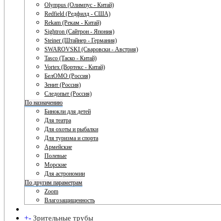
Olympus (Олимпус - Китай)
Redfield (Редфилд - США)
Rekam (Рекам - Китай)
Sightron (Сайтрон - Япония)
Steiner (Штайнер - Германия)
SWAROVSKI (Сваровски - Австрия)
Tasco (Таско - Китай)
Vortex (Вортекс - Китай)
БелОМО (Россия)
Зенит (Россия)
Следопыт (Россия)
По назначению
Бинокли для детей
Для театра
Для охоты и рыбалки
Для туризма и спорта
Армейские
Полевые
Морские
Для астрономии
По другим параметрам
Zoom
Влагозащищенность
+
-
Зрительные трубы