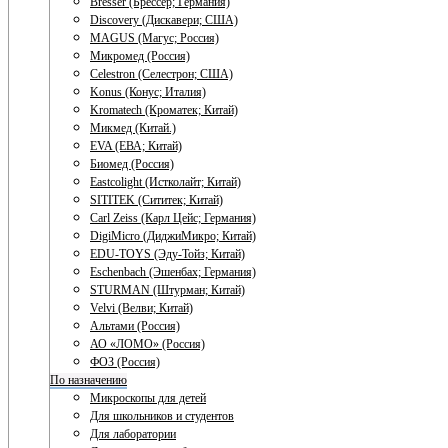
Bresser (Брессер; Германия)
Discovery (Дискавери; США)
MAGUS (Магус; Россия)
Микромед (Россия)
Celestron (Селестрон; США)
Konus (Конус; Италия)
Kromatech (Кроматек; Китай)
Микмед (Китай.)
EVA (ЕВА; Китай)
Биомед (Россия)
Eastcolight (Истколайт; Китай)
SITITEK (Сититек; Китай)
Carl Zeiss (Карл Цейс; Германия)
DigiMicro (ДиджиМикро; Китай)
EDU-TOYS (Эду-Тойз; Китай)
Eschenbach (Эшенбах; Германия)
STURMAN (Штурман; Китай)
Velvi (Велви; Китай)
Альтами (Россия)
АО «ЛОМО» (Россия)
ФОЗ (Россия)
По назначению
Микроскопы для детей
Для школьников и студентов
Для лаборатории