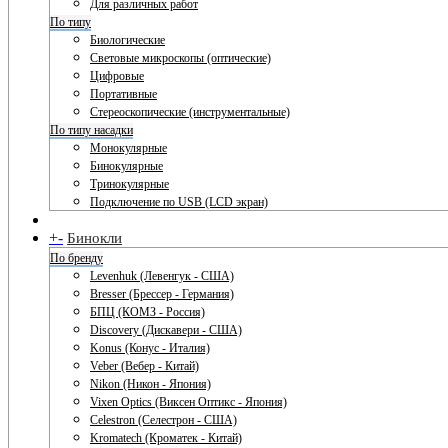
Для различных работ
По типу
Биологические
Световые микроскопы (оптические)
Цифровые
Портативные
Стереоскопические (инструментальные)
По типу насадки
Монокулярные
Бинокулярные
Тринокулярные
Подключение по USB (LCD экран)
+
-
Бинокли
По бренду
Levenhuk (Левенгук - США)
Bresser (Брессер - Германия)
БПЦ (КОМЗ - Россия)
Discovery (Дискавери - США)
Konus (Конус - Италия)
Veber (Вебер - Китай)
Nikon (Никон - Япония)
Vixen Optics (Виксен Оптикс - Япония)
Celestron (Селестрон - США)
Kromatech (Кроматек - Китай)