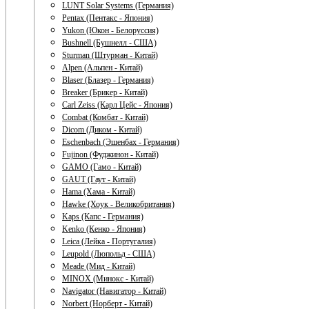
LUNT Solar Systems (Германия)
Pentax (Пентакс - Япония)
Yukon (Юкон - Белоруссия)
Bushnell (Бушнелл - США)
Sturman (Штурман - Китай)
Alpen (Альпен - Китай)
Blaser (Блазер - Германия)
Breaker (Брикер - Китай)
Carl Zeiss (Карл Цейс - Япония)
Combat (Комбат - Китай)
Dicom (Диком - Китай)
Eschenbach (Эшенбах - Германия)
Fujinon (Фуджинон - Китай)
GAMO (Гамо - Китай)
GAUT (Гаут - Китай)
Hama (Хама - Китай)
Hawke (Хоук - Великобритания)
Kaps (Капс - Германия)
Kenko (Кенко - Япония)
Leica (Лейка - Португалия)
Leupold (Люпольд - США)
Meade (Мид - Китай)
MINOX (Минокс - Китай)
Navigator (Навигатор - Китай)
Norbert (Норберт - Китай)