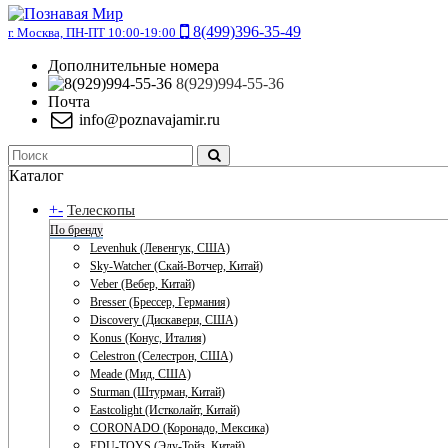
8(499)396-35-49
г. Москва, ПН-ПТ 10:00-19:00
Дополнительные номера
8(929)994-55-36
Почта
info@poznavajamir.ru
Каталог
+
-
Телескопы
По бренду
Levenhuk (Левенгук, США)
Sky-Watcher (Скай-Вотчер, Китай)
Veber (Вебер, Китай)
Bresser (Брессер, Германия)
Discovery (Дискавери, США)
Konus (Конус, Италия)
Celestron (Селестрон, США)
Meade (Мид, США)
Sturman (Штурман, Китай)
Eastcolight (Истколайт, Китай)
CORONADO (Коронадо, Мексика)
EDU-TOYS (Эду-Тойз, Китай)