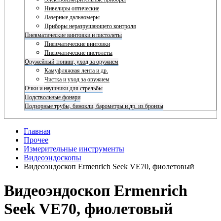
Нивелиры оптические
Лазерные дальномеры
Приборы неразрушающего контроля
Пневматические винтовки и пистолеты
Пневматические винтовки
Пневматические пистолеты
Оружейный тюнинг, уход за оружием
Камуфляжная лента и др.
Чистка и уход за оружием
Очки и наушники для стрельбы
Подствольные фонари
Подзорные трубы, бинокли, барометры и др. из бронзы
Главная
Прочее
Измерительные инструменты
Видеоэндоскопы
Видеоэндоскоп Ermenrich Seek VE70, фиолетовый
Видеоэндоскоп Ermenrich
Seek VE70, фиолетовый