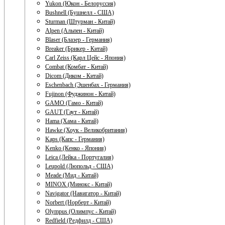
Yukon (Юкон - Белоруссия)
Bushnell (Бушнелл - США)
Sturman (Штурман - Китай)
Alpen (Альпен - Китай)
Blaser (Блазер - Германия)
Breaker (Брикер - Китай)
Carl Zeiss (Карл Цейс - Япония)
Combat (Комбат - Китай)
Dicom (Диком - Китай)
Eschenbach (Эшенбах - Германия)
Fujinon (Фуджинон - Китай)
GAMO (Гамо - Китай)
GAUT (Гаут - Китай)
Hama (Хама - Китай)
Hawke (Хоук - Великобритания)
Kaps (Капс - Германия)
Kenko (Кенко - Япония)
Leica (Лейка - Португалия)
Leupold (Люпольд - США)
Meade (Мид - Китай)
MINOX (Минокс - Китай)
Navigator (Навигатор - Китай)
Norbert (Норберт - Китай)
Olympus (Олимпус - Китай)
Redfield (Редфилд - США)