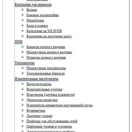
Крепления для прицелов
Кольца
Боковые кронштейны
Моноблоки
Базы и планки
Крепления на WEAVER
Крепления на ласточкин хвост
ПНВ
Бинокли ночного видения
Монокуляры ночного видения
Прицелы ночного видения
Тепловизоры
Монокуляры тепловизоры
Тепловизионные бинокли
Измерительные инструменты
Видеоэндоскопы
Измерительные рулетки
Влагомеры (датчики влажности)
Детекторы проводки
Измерители параметров окружающей среды
Курвиметры
Лазерные уровни
Приборы для обслуживания сетей
Цифровые уровни и угломеры
Электроизмерительные приборы