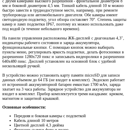
с двумя камерами высокого разрешения - фронтальной диаметром 8
мм и боковой диаметром 4,5 мм. Тонкий кабель длиной 10 м можно
быстро завести в труднодоступное место, например, при ремонте
трубопровода или автомобильного двигателя. Обе камеры имеют
светодиодную подсветку, угол обзора составляет 70°. Степень защиты
камер и ламп подсветки IP67, поэтому их можно использовать даже
под водой (в течение небольшого времени).
На панели управления расположены ЖК-дисплей с диагональю 4,3",
индикаторы рабочего состояния и заряда аккумулятора,
функциональные кнопки. С помощью кнопок можно выбирать
пункты меню, регулировать яркость подсветки, делать фотоснимки в
разрешении 1280x720 пикс и записывать видеоролики в разрешении
640x480 пикс. Дисплей установлен на основной блок с удобной
нескользящей ручкой.
В устройство можно установить карту памяти microSD для записи
данных объемом до 64 ГБ (не входит в комплект). Эндоскоп работает
от встроенной аккумуляторной батареи емкостью 1700 мАч, заряда
хватает на 3 часа работы. Зарядное устройство для аккумулятора не
входит в комплект. Прибор комплектуется тремя насадками: крюком,
магнитом и защитной крышкой.
Основные особенности:
Передняя и боковая камеры с подсветкой
Кабель длиной 10 метров
Цветной дисплей 4,3 дюйма
Функции съемки фото и видео