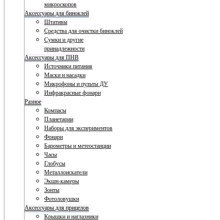
микроскопов
Аксессуары для биноклей
Штативы
Средства для очистки биноклей
Сумки и другие
принадлежности
Аксессуары для ПНВ
Источники питания
Маски и насадки
Микрофоны и пульты ДУ
Инфракрасные фонари
Разное
Компасы
Планетарии
Наборы для экспериментов
Фонари
Барометры и метеостанции
Часы
Глобусы
Металлоискатели
Экшн-камеры
Зонты
Фотоловушки
Аксессуары для прицелов
Крышки и наглазники