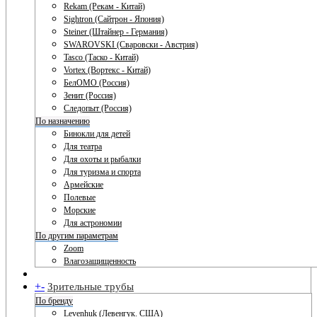
Rekam (Рекам - Китай)
Sightron (Сайтрон - Япония)
Steiner (Штайнер - Германия)
SWAROVSKI (Сваровски - Австрия)
Tasco (Таско - Китай)
Vortex (Вортекс - Китай)
БелОМО (Россия)
Зенит (Россия)
Следопыт (Россия)
По назначению
Бинокли для детей
Для театра
Для охоты и рыбалки
Для туризма и спорта
Армейские
Полевые
Морские
Для астрономии
По другим параметрам
Zoom
Влагозащищенность
+
-
Зрительные трубы
По бренду
Levenhuk (Левенгук. США)