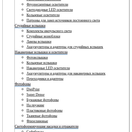
Флуоресцентные осветители
Светодиодные LED осветители
Кольцевые осветители
Патроны для ламп источников постоянного света
Студийные вспышки
Комплекты импульсного света
Студийные моноблоки
Лампы вспышки
Аккумуляторы и адаптеры для студийных вспышек
Накамерные вспышки и осветители
Фотовспышки
Кольцевые вспышки
Накамерные LED осветители
Аккумуляторы и адаптеры для накамерных вспышек
Переходники и адаптеры
Фотофоны
DigiPrint
Super Dense
Бумажные фотофоны
На пружине
Пластиковые фотофоны
Тканевые фотофоны
Флизелиновые
Светоформирующие насадки и отражатели
Софтбоксы