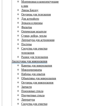
Монтировки и комплектующие
к ним
Линзы Барлоу
Окуляры для телескопов
Для астрофото
Зеркала и призмы
Фильтры
Оптические искатели
Сумки, кейсы, чехлы
Литература для астрономии
Постеры
Средства для очистки
телескопов
Разное для телескопов
Аксессуары для микроскопов
Камеры для микроскопов
Микропрепараты
Наборы для опытов
Объективы для микроскопов
Окуляры для микроскопов
Запчасти
Покровные стекла
Предметные стекла
Литература
Средства для очистки