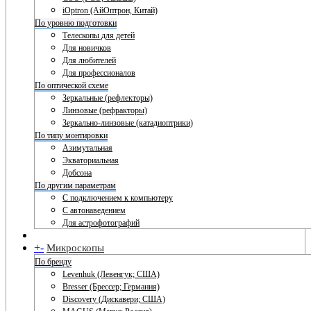
iOptron (АйОптрон, Китай)
По уровню подготовки
Телескопы для детей
Для новичков
Для любителей
Для профессионалов
По оптической схеме
Зеркальные (рефлекторы)
Линзовые (рефракторы)
Зеркально-линзовые (катадиоптрики)
По типу монтировки
Азимутальная
Экваториальная
Добсона
По другим параметрам
С подключением к компьютеру
С автонаведением
Для астрофотографий
+
-
Микроскопы
По бренду
Levenhuk (Левенгук; США)
Bresser (Брессер; Германия)
Discovery (Дискавери; США)