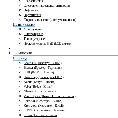
Биологические
Световые микроскопы (оптические)
Цифровые
Портативные
Стереоскопические (инструментальные)
По типу насадки
Монокулярные
Бинокулярные
Тринокулярные
Подключение по USB (LCD экран)
+
-
Бинокли
По бренду
Levenhuk (Левенгук - США)
Bresser (Брессер - Германия)
БПЦ (КОМЗ - Россия)
Discovery (Дискавери - США)
Konus (Конус - Италия)
Veber (Вебер - Китай)
Nikon (Никон - Япония)
Vixen Optics (Виксен Оптикс - Япония)
Celestron (Селестрон - США)
Kromatech (Кроматек - Китай)
LUNT Solar Systems (Германия)
Pentax (Пентакс - Япония)