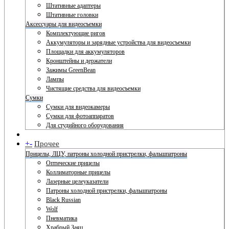
Штативные адаптеры
Штативные головки
Аксессуары для видеосъемки
Комплектующие ригов
Аккумуляторы и зарядные устройства для видеосъемки
Площадки для аккумуляторов
Кронштейны и держатели
Зажимы GreenBean
Лампы
Чистящие средства для видеосъемки
Сумки
Сумки для видеокамеры
Сумки для фотоаппаратов
Для студийного оборудования
+
-
Прочее
Прицелы, ЛЦУ, патроны холодной пристрелки, фальшпатроны
Оптические прицелы
Коллиматорные прицелы
Лазерные целеуказатели
Патроны холодной пристрелки, фальшпатроны
Black Russian
Wolf
Пневматика
Храбрый Заяц