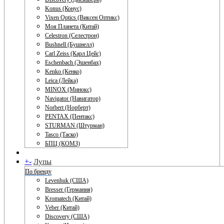
Konus (Конус)
Vixen Optics (Виксен Оптикс)
Моя Планета (Китай)
Celestron (Селестрон)
Bushnell (Бушнелл)
Carl Zeiss (Карл Цейс)
Eschenbach (Эшенбах)
Kenko (Кенко)
Leica (Лейка)
MINOX (Минокс)
Navigator (Навигатор)
Norbert (Норберт)
PENTAX (Пентакс)
STURMAN (Штурман)
Tasco (Таско)
БПЦ (КОМЗ)
+
-
Лупы
По бренду
Levenhuk (США)
Bresser (Германия)
Kromatech (Китай)
Veber (Китай)
Discovery (США)