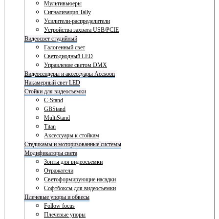
Мультивьюеры
Сигнализация Tally
Усилители-распределители
Устройства захвата USB/PCIE
Видеосвет студийный
Галогенный свет
Светодиодный LED
Управление светом DMX
Видеосендеры и аксессуары Accsoon
Накамерный свет LED
Стойки для видеосъемки
C-Stand
GBStand
MultiStand
Titan
Аксессуары к стойкам
Стедикамы и моторизованные системы
Модификаторы света
Зонты для видеосъемки
Отражатели
Светоформирующие насадки
Софтбоксы для видеосъемки
Плечевые упоры и обвесы
Follow focus
Плечевые упоры