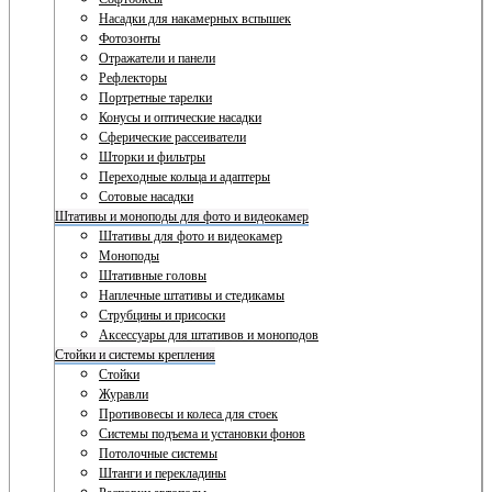
Насадки для накамерных вспышек
Фотозонты
Отражатели и панели
Рефлекторы
Портретные тарелки
Конусы и оптические насадки
Сферические рассеиватели
Шторки и фильтры
Переходные кольца и адаптеры
Сотовые насадки
Штативы и моноподы для фото и видеокамер
Штативы для фото и видеокамер
Моноподы
Штативные головы
Наплечные штативы и стедикамы
Струбцины и присоски
Аксессуары для штативов и моноподов
Стойки и системы крепления
Стойки
Журавли
Противовесы и колеса для стоек
Системы подъема и установки фонов
Потолочные системы
Штанги и перекладины