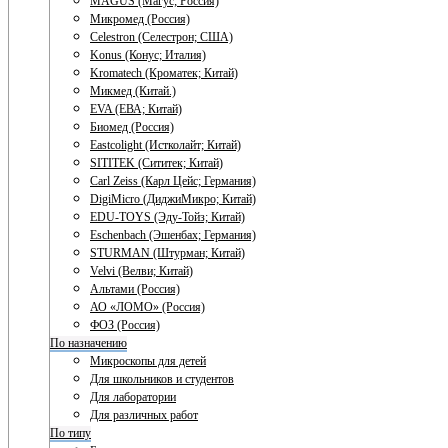
MAGUS (Магус; Россия)
Микромед (Россия)
Celestron (Селестрон; США)
Konus (Конус; Италия)
Kromatech (Кроматек; Китай)
Микмед (Китай.)
EVA (ЕВА; Китай)
Биомед (Россия)
Eastcolight (Истколайт; Китай)
SITITEK (Сититек; Китай)
Carl Zeiss (Карл Цейс; Германия)
DigiMicro (ДиджиМикро; Китай)
EDU-TOYS (Эду-Тойз; Китай)
Eschenbach (Эшенбах; Германия)
STURMAN (Штурман; Китай)
Velvi (Велви; Китай)
Альтами (Россия)
АО «ЛОМО» (Россия)
ФОЗ (Россия)
По назначению
Микроскопы для детей
Для школьников и студентов
Для лаборатории
Для различных работ
По типу