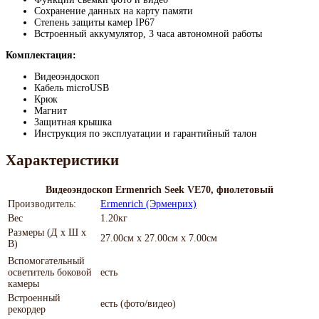
Сохранение данных на карту памяти
Степень защиты камер IP67
Встроенный аккумулятор, 3 часа автономной работы
Комплектация:
Видеоэндоскоп
Кабель microUSB
Крюк
Магнит
Защитная крышка
Инструкция по эксплуатации и гарантийный талон
Характеристики
Видеоэндоскоп Ermenrich Seek VE70, фиолетовый
Производитель:
Ermenrich (Эрменрих)
Вес
1.20кг
Размеры (Д х Ш х
27.00см x 27.00см x 7.00см
В)
Вспомогательный
осветитель боковой
есть
камеры
Встроенный
есть (фото/видео)
рекордер