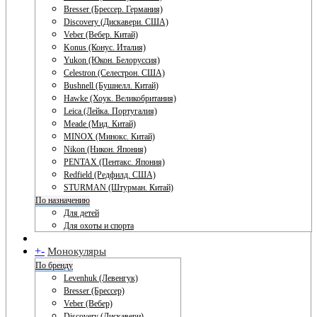
Bresser (Брессер. Германия)
Discovery (Дискавери. США)
Veber (Вебер. Китай)
Konus (Конус. Италия)
Yukon (Юкон. Белоруссия)
Celestron (Селестрон. США)
Bushnell (Бушнелл. Китай)
Hawke (Хоук. Великобритания)
Leica (Лейка. Португалия)
Meade (Мид. Китай)
MINOX (Минокс. Китай)
Nikon (Никон. Япония)
PENTAX (Пентакс. Япония)
Redfield (Редфилд. США)
STURMAN (Штурман. Китай)
По назначению
Для детей
Для охоты и спорта
+
-
Монокуляры
По бренду
Levenhuk (Левенгук)
Bresser (Брессер)
Veber (Вебер)
Discovery (Дискавери)