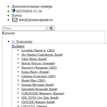
Дополнительные номера
8(929)994-55-36
Почта
info@poznavajamir.ru
Каталог
+
-
Телескопы
По бренду
Levenhuk (Левенгук, США)
Sky-Watcher (Скай-Вотчер, Китай)
Veber (Вебер, Китай)
Bresser (Брессер, Германия)
Discovery (Дискавери, США)
Konus (Конус, Италия)
Celestron (Селестрон, США)
Meade (Мид, США)
Sturman (Штурман, Китай)
Eastcolight (Истколайт, Китай)
CORONADO (Коронадо, Мексика)
EDU-TOYS (Эду-Тойз, Китай)
FANCIER (Фансиер, Китай)
GSO (ГСО, Тайвань)