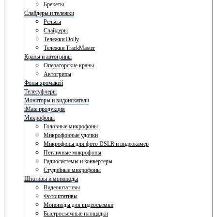
Брекеты
Слайдеры и тележки
Рельсы
Слайдеры
Тележки Dolly
Тележки TrackMaster
Краны и автогрипы
Операторские краны
Автогрипы
Фоны хромакей
Телесуфлеры
Мониторы и видоискатели
iMate продукция
Микрофоны
Головные микрофоны
Микрофонные удочки
Микрофоны для фото DSLR и видеокамер
Петличные микрофоны
Радиосистемы и конвертеры
Студийные микрофоны
Штативы и моноподы
Видеоштативы
Фотоштативы
Моноподы для видеосъемки
Быстросъемные площадки