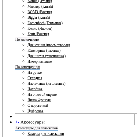
Konus (Италия)
Микмед (Китай)
ВОМЗ (Россия)
Bigger (Китай)
Eschenbach (Германия)
Kenko (Япония)
Zenit (Россия)
По назначению
Для чтения (просмотровая)
Ювелирная (часовая)
Для шитья (текстильная)
Измерительные
По конструкции
На ручке
Складная
Настольная (на штативе)
Налобная
На очковой оправе
Линза Френеля
С подсветкой
Цифровая
+
-
Аксессуары
Аксессуары для телескопов
Камеры для телескопов