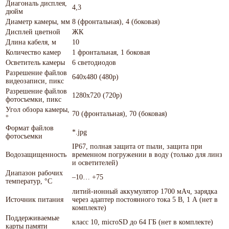
Диагональ дисплея,
4,3
дюйм
Диаметр камеры, мм
8 (фронтальная), 4 (боковая)
Дисплей цветной
ЖК
Длина кабеля, м
10
Количество камер
1 фронтальная, 1 боковая
Осветитель камеры
6 светодиодов
Разрешение файлов
640x480 (480p)
видеозаписи, пикс
Разрешение файлов
1280x720 (720p)
фотосъемки, пикс
Угол обзора камеры,
70 (фронтальная), 70 (боковая)
°
Формат файлов
*.jpg
фотосъемки
IP67, полная защита от пыли, защита при
Водозащищенность
временном погружении в воду (только для линз
и осветителей)
Диапазон рабочих
–10… +75
температур, °С
литий-ионный аккумулятор 1700 мАч, зарядка
Источник питания
через адаптер постоянного тока 5 В, 1 А (нет в
комплекте)
Поддерживаемые
класс 10, microSD до 64 ГБ (нет в комплекте)
карты памяти