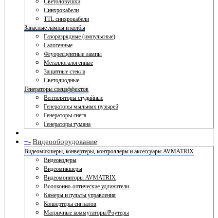
Светоловушки
Синхрокабели
TTL синхрокабели
Запасные лампы и колбы
Газоразрядные (импульсные)
Галогенные
Флуоресцентные лампы
Металлогалогенные
Защитные стекла
Светодиодные
Генераторы спецэффектов
Вентиляторы студийные
Генераторы мыльных пузырей
Генераторы снега
Генераторы тумана
+
-
Видеооборудование
Видеомикшеры, конвертеры, контроллеры и аксессуары AVMATRIX
Видеокодеры
Видеомикшеры
Видеомониторы AVMATRIX
Волоконно-оптические удлинители
Камеры и пульты управления
Конвертеры сигналов
Матричные коммутаторы/Роутеры