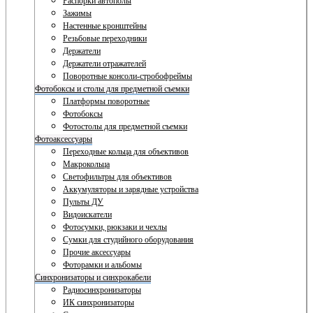
Распорки автополы
Зажимы
Настенные кронштейны
Резьбовые переходники
Держатели
Держатели отражателей
Поворотные консоли-стробофреймы
Фотобоксы и столы для предметной съемки
Платформы поворотные
Фотобоксы
Фотостолы для предметной съемки
Фотоаксессуары
Переходные кольца для объективов
Макрокольца
Светофильтры для объективов
Аккумуляторы и зарядные устройства
Пульты ДУ
Видоискатели
Фотосумки, рюкзаки и чехлы
Сумки для студийного оборудования
Прочие аксессуары
Фоторамки и альбомы
Синхронизаторы и синхрокабели
Радиосинхронизаторы
ИК синхронизаторы