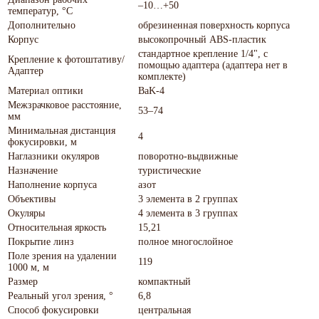
–10…+50
температур, °С
Дополнительно
обрезиненная поверхность корпуса
Корпус
высокопрочный ABS-пластик
стандартное крепление 1/4", с
Крепление к фотоштативу/
помощью адаптера (адаптера нет в
Адаптер
комплекте)
Материал оптики
BaK-4
Межзрачковое расстояние,
53–74
мм
Минимальная дистанция
4
фокусировки, м
Наглазники окуляров
поворотно-выдвижные
Назначение
туристические
Наполнение корпуса
азот
Объективы
3 элемента в 2 группах
Окуляры
4 элемента в 3 группах
Относительная яркость
15,21
Покрытие линз
полное многослойное
Поле зрения на удалении
119
1000 м, м
Размер
компактный
Реальный угол зрения, °
6,8
Способ фокусировки
центральная