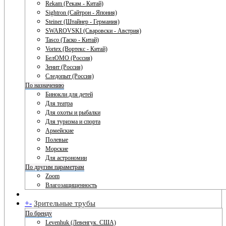
Rekam (Рекам - Китай)
Sightron (Сайтрон - Япония)
Steiner (Штайнер - Германия)
SWAROVSKI (Сваровски - Австрия)
Tasco (Таско - Китай)
Vortex (Вортекс - Китай)
БелОМО (Россия)
Зенит (Россия)
Следопыт (Россия)
По назначению
Бинокли для детей
Для театра
Для охоты и рыбалки
Для туризма и спорта
Армейские
Полевые
Морские
Для астрономии
По другим параметрам
Zoom
Влагозащищенность
+
-
Зрительные трубы
По бренду
Levenhuk (Левенгук. США)