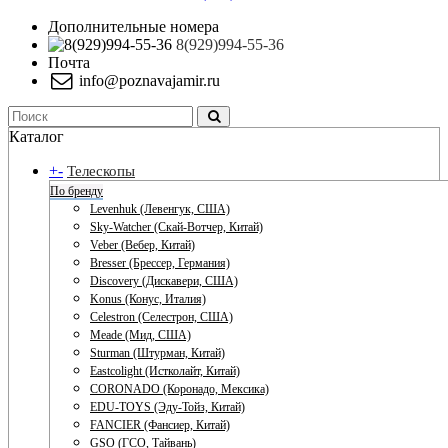
Дополнительные номера
8(929)994-55-36
Почта
info@poznavajamir.ru
Каталог
+
-
Телескопы
По бренду
Levenhuk (Левенгук, США)
Sky-Watcher (Скай-Вотчер, Китай)
Veber (Вебер, Китай)
Bresser (Брессер, Германия)
Discovery (Дискавери, США)
Konus (Конус, Италия)
Celestron (Селестрон, США)
Meade (Мид, США)
Sturman (Штурман, Китай)
Eastcolight (Истколайт, Китай)
CORONADO (Коронадо, Мексика)
EDU-TOYS (Эду-Тойз, Китай)
FANCIER (Фансиер, Китай)
GSO (ГСО, Тайвань)