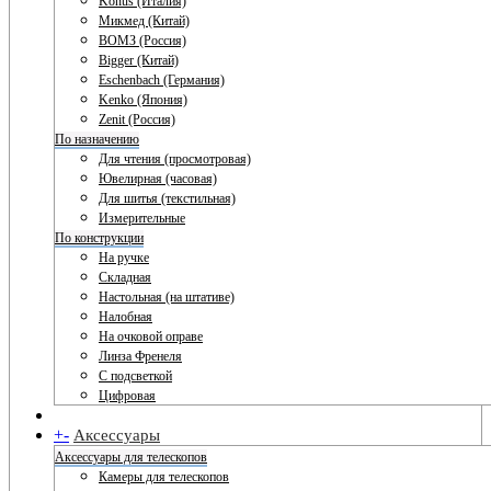
Konus (Италия)
Микмед (Китай)
ВОМЗ (Россия)
Bigger (Китай)
Eschenbach (Германия)
Kenko (Япония)
Zenit (Россия)
По назначению
Для чтения (просмотровая)
Ювелирная (часовая)
Для шитья (текстильная)
Измерительные
По конструкции
На ручке
Складная
Настольная (на штативе)
Налобная
На очковой оправе
Линза Френеля
С подсветкой
Цифровая
+
-
Аксессуары
Аксессуары для телескопов
Камеры для телескопов