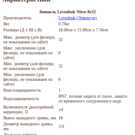
Бинокль Levenhuk Nitro 8x32
Производитель:
Levenhuk (Левенгук)
Вес
0.78кг
Размеры (Д х Ш х В)
18.00см x 15.00см x 7.50см
Макс. диаметр (для фильтра,
32
не показываем на сайте)
Макс. увеличение (для
фильтра, не показываем на
8
сайте)
Мин. диаметр (для фильтра,
32
не показываем на сайте)
Мин. увеличение (для
фильтра, не показываем на
8
сайте)
Влагозащищенность
1
IP67, полная защита от пыли, защита
Водозащищенность
от временного погружения в воду
Возможность диоптрийной
±4
коррекции, D
Вынос выходного зрачка, мм
18
Диаметр выходного зрачка,
3,9
мм
Диапазон рабочих