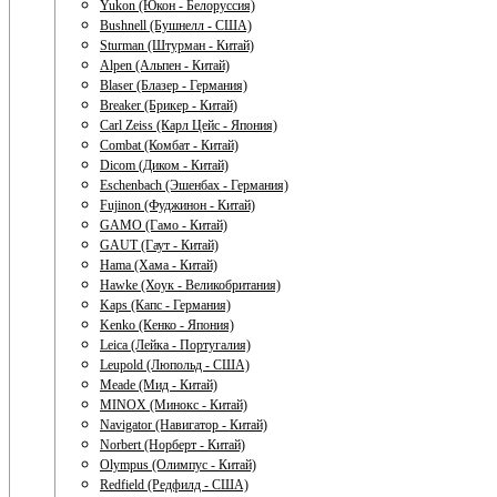
Yukon (Юкон - Белоруссия)
Bushnell (Бушнелл - США)
Sturman (Штурман - Китай)
Alpen (Альпен - Китай)
Blaser (Блазер - Германия)
Breaker (Брикер - Китай)
Carl Zeiss (Карл Цейс - Япония)
Combat (Комбат - Китай)
Dicom (Диком - Китай)
Eschenbach (Эшенбах - Германия)
Fujinon (Фуджинон - Китай)
GAMO (Гамо - Китай)
GAUT (Гаут - Китай)
Hama (Хама - Китай)
Hawke (Хоук - Великобритания)
Kaps (Капс - Германия)
Kenko (Кенко - Япония)
Leica (Лейка - Португалия)
Leupold (Люпольд - США)
Meade (Мид - Китай)
MINOX (Минокс - Китай)
Navigator (Навигатор - Китай)
Norbert (Норберт - Китай)
Olympus (Олимпус - Китай)
Redfield (Редфилд - США)