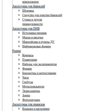
микроскопов
Аксессуары для биноклей
Штативы
Средства для очистки биноклей
Сумки и другие
принадлежности
Аксессуары для ПНВ
Источники питания
Маски и насадки
Микрофоны и пульты ДУ
Инфракрасные фонари
Разное
Компасы
Планетарии
Наборы для экспериментов
Фонари
Барометры и метеостанции
Часы
Глобусы
Металлоискатели
Экшн-камеры
Зонты
Фотоловушки
Аксессуары для прицелов
Крышки и наглазники