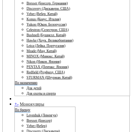
Bresser (Брессер. Германия)
Discovery (Дискавери. США)
Veber (Вебер. Китай)
Konus (Конус. Италия)
Yukon (Юкон. Белоруссия)
Celestron (Селестрон. США)
Bushnell (Бушнелл. Китай)
Hawke (Хоук. Великобритания)
Leica (Лейка. Португалия)
Meade (Мид. Китай)
MINOX (Минокс. Китай)
Nikon (Никон. Япония)
PENTAX (Пентакс. Япония)
Redfield (Редфилд. США)
STURMAN (Штурман. Китай)
По назначению
Для детей
Для охоты и спорта
+
-
Монокуляры
По бренду
Levenhuk (Левенгук)
Bresser (Брессер)
Veber (Вебер)
Discovery (Дискавери)