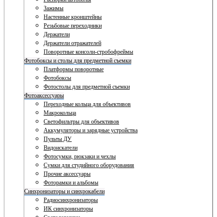
Зажимы
Настенные кронштейны
Резьбовые переходники
Держатели
Держатели отражателей
Поворотные консоли-стробофреймы
Фотобоксы и столы для предметной съемки
Платформы поворотные
Фотобоксы
Фотостолы для предметной съемки
Фотоаксессуары
Переходные кольца для объективов
Макрокольца
Светофильтры для объективов
Аккумуляторы и зарядные устройства
Пульты ДУ
Видоискатели
Фотосумки, рюкзаки и чехлы
Сумки для студийного оборудования
Прочие аксессуары
Фоторамки и альбомы
Синхронизаторы и синхрокабели
Радиосинхронизаторы
ИК синхронизаторы