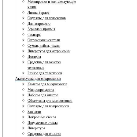
Монтировки и комплектующие
к ним
Линзы Барлоу
Окуляры для телескопов
Для астрофото
Зеркала и призмы
Фильтры
Оптические искатели
Сумки, кейсы, чехлы
Литература для астрономии
Постеры
Средства для очистки
телескопов
Разное для телескопов
Аксессуары для микроскопов
Камеры для микроскопов
Микропрепараты
Наборы для опытов
Объективы для микроскопов
Окуляры для микроскопов
Запчасти
Покровные стекла
Предметные стекла
Литература
Средства для очистки