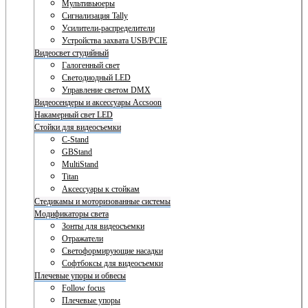
Мультивьюеры
Сигнализация Tally
Усилители-распределители
Устройства захвата USB/PCIE
Видеосвет студийный
Галогенный свет
Светодиодный LED
Управление светом DMX
Видеосендеры и аксессуары Accsoon
Накамерный свет LED
Стойки для видеосъемки
C-Stand
GBStand
MultiStand
Titan
Аксессуары к стойкам
Стедикамы и моторизованные системы
Модификаторы света
Зонты для видеосъемки
Отражатели
Светоформирующие насадки
Софтбоксы для видеосъемки
Плечевые упоры и обвесы
Follow focus
Плечевые упоры