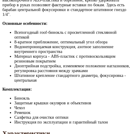
высокопрочного ABS-пластика и обрезинен, крепко удерживать
прибор в руках позволяют фактурные вставки по бокам. Здесь есть
барабан центральной фокусировки и стандартное штативное гнездо
1/4".
Основные особенности:
Всепогодный roof-бинокль с просветленной стеклянной
оптикой
8-кратное приближение, оптимальный угол обзора
Водонепроницаемая конструкция, азотное заполнение
внутреннего пространства
Материал корпуса - ABS-пластик с противоскользящим
резиновым покрытием
Диоптрийная подстройка, изменяемое положение наглазников,
регулировка расстояния между зрачками
Штативное крепление стандартного диаметра, фокусировка -
центральная
Комплектация:
Бинокль
Защитные крышки окуляров и объективов
Чехол
Ремешок
Салфетка для очистки оптики
Инструкция по эксплуатации и гарантийный талон
Характеристики