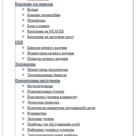
Крепления для прицелов
Кольца
Боковые кронштейны
Моноблоки
Базы и планки
Крепления на WEAVER
Крепления на ласточкин хвост
ПНВ
Бинокли ночного видения
Монокуляры ночного видения
Прицелы ночного видения
Тепловизоры
Монокуляры тепловизоры
Тепловизионные бинокли
Измерительные инструменты
Видеоэндоскопы
Измерительные рулетки
Влагомеры (датчики влажности)
Детекторы проводки
Измерители параметров окружающей среды
Курвиметры
Лазерные уровни
Приборы для обслуживания сетей
Цифровые уровни и угломеры
Электроизмерительные приборы