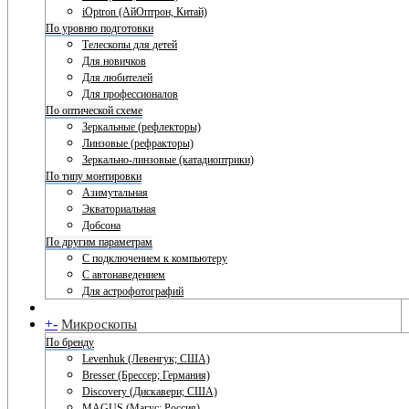
iOptron (АйОптрон, Китай)
По уровню подготовки
Телескопы для детей
Для новичков
Для любителей
Для профессионалов
По оптической схеме
Зеркальные (рефлекторы)
Линзовые (рефракторы)
Зеркально-линзовые (катадиоптрики)
По типу монтировки
Азимутальная
Экваториальная
Добсона
По другим параметрам
С подключением к компьютеру
С автонаведением
Для астрофотографий
+
-
Микроскопы
По бренду
Levenhuk (Левенгук; США)
Bresser (Брессер; Германия)
Discovery (Дискавери; США)
MAGUS (Магус; Россия)