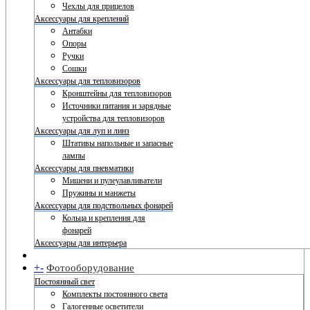
Чехлы для прицелов
Аксессуары для креплений
Антабки
Опоры
Ручки
Сошки
Аксессуары для тепловизоров
Кронштейны для тепловизоров
Источники питания и зарядные
устройства для тепловизоров
Аксессуары для луп и линз
Штативы напольные и запасные
лампы
Аксессуары для пневматики
Мишени и пулеулавливатели
Пружины и манжеты
Аксессуары для подствольных фонарей
Кольца и крепления для
фонарей
Аксессуары для интерьера
+
-
Фотооборудование
Постоянный свет
Комплекты постоянного света
Галогенные осветители