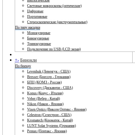
Биологические
Световые микроскопы (оптические)
Цифровые
Портативные
Стереоскопические (инструментальные)
По типу насадки
Монокулярные
Бинокулярные
Тринокулярные
Подключение по USB (LCD экран)
+
-
Бинокли
По бренду
Levenhuk (Левенгук - США)
Bresser (Брессер - Германия)
БПЦ (КОМЗ - Россия)
Discovery (Дискавери - США)
Konus (Конус - Италия)
Veber (Вебер - Китай)
Nikon (Никон - Япония)
Vixen Optics (Виксен Оптикс - Япония)
Celestron (Селестрон - США)
Kromatech (Кроматек - Китай)
LUNT Solar Systems (Германия)
Pentax (Пентакс - Япония)