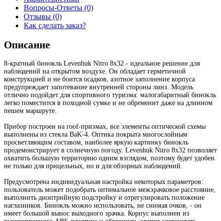
Вопросы-Ответы (0)
Отзывы (0)
Как сделать заказ?
Описание
8-кратный бинокль Levenhuk Nitro 8x32 - идеальное решение для
наблюдений на открытом воздухе. Он обладает герметичной
конструкцией и не боится осадков, азотное заполнение корпуса
предупреждает запотевание внутренней стороны линз. Модель
отлично подойдет для спортивного туризма: малогабаритный бинокль
легко поместится в походной сумке и не обременит даже на длинном
пешем маршруте.
Прибор построен на roof-призмах, все элементы оптической схемы
выполнены из стекла BaK-4. Оптика покрыта многослойным
просветляющим составом, наиболее яркую картинку бинокль
продемонстрирует в солнечную погоду. Levenhuk Nitro 8x32 позволяет
охватить большую территорию одним взглядом, поэтому будет удобен
не только для прицельных, но и для обзорных наблюдений.
Предусмотрена индивидуальная настройка некоторых параметров:
пользователь может подобрать оптимальное межзрачковое расстояние,
выполнить диоптрийную подстройку и отрегулировать положение
наглазников. Бинокль можно использовать, не снимая очков, - он
имеет большой вынос выходного зрачка. Корпус выполнен из