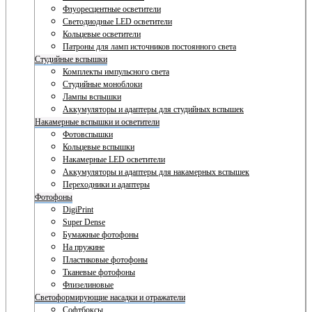
Флуоресцентные осветители
Светодиодные LED осветители
Кольцевые осветители
Патроны для ламп источников постоянного света
Студийные вспышки
Комплекты импульсного света
Студийные моноблоки
Лампы вспышки
Аккумуляторы и адаптеры для студийных вспышек
Накамерные вспышки и осветители
Фотовспышки
Кольцевые вспышки
Накамерные LED осветители
Аккумуляторы и адаптеры для накамерных вспышек
Переходники и адаптеры
Фотофоны
DigiPrint
Super Dense
Бумажные фотофоны
На пружине
Пластиковые фотофоны
Тканевые фотофоны
Флизелиновые
Светоформирующие насадки и отражатели
Софтбоксы