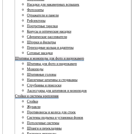
Насадки для накамерных вспышек
Фотозонты
Отражатели и панели
Рефлекторы
Портретные тарелки
Конусы и оптические насадки
Сферические рассеиватели
Шторки и фильтры
Переходные кольца и адаптеры
Сотовые насадки
Штативы и моноподы для фото и видеокамер
Штативы для фото и видеокамер
Моноподы
Штативные головы
Наплечные штативы и стедикамы
Струбцины и присоски
Аксессуары для штативов и моноподов
Стойки и системы крепления
Стойки
Журавли
Противовесы и колеса для стоек
Системы подъема и установки фонов
Потолочные системы
Штанги и перекладины
Распорки автополы