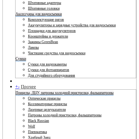
Штативные адаптеры
Штативные головки
Аксессуары для видеосъемки
Комплектующие ригов
Аккумуляторы и зарядные устройства для видеосъемки
Площадки для аккумуляторов
Кронштейны и держатели
Зажимы GreenBean
Лампы
Чистящие средства для видеосъемки
Сумки
Сумки для видеокамеры
Сумки для фотоаппаратов
Для студийного оборудования
+
-
Прочее
Прицелы, ЛЦУ, патроны холодной пристрелки, фальшпатроны
Оптические прицелы
Коллиматорные прицелы
Лазерные целеуказатели
Патроны холодной пристрелки, фальшпатроны
Black Russian
Wolf
Пневматика
Храбрый Заяц