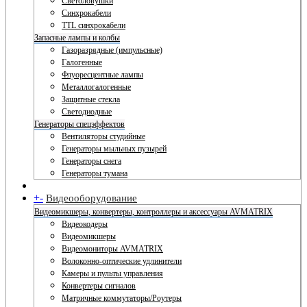
Светоловушки
Синхрокабели
TTL синхрокабели
Запасные лампы и колбы
Газоразрядные (импульсные)
Галогенные
Флуоресцентные лампы
Металлогалогенные
Защитные стекла
Светодиодные
Генераторы спецэффектов
Вентиляторы студийные
Генераторы мыльных пузырей
Генераторы снега
Генераторы тумана
+
-
Видеооборудование
Видеомикшеры, конвертеры, контроллеры и аксессуары AVMATRIX
Видеокодеры
Видеомикшеры
Видеомониторы AVMATRIX
Волоконно-оптические удлинители
Камеры и пульты управления
Конвертеры сигналов
Матричные коммутаторы/Роутеры