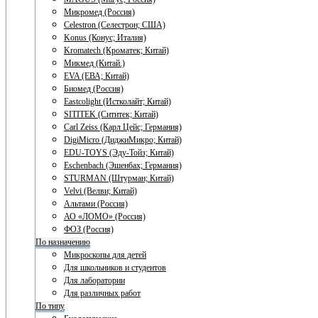
Микромед (Россия)
Celestron (Селестрон; США)
Konus (Конус; Италия)
Kromatech (Кроматек; Китай)
Микмед (Китай.)
EVA (ЕВА; Китай)
Биомед (Россия)
Eastcolight (Истколайт; Китай)
SITITEK (Сититек; Китай)
Carl Zeiss (Карл Цейс; Германия)
DigiMicro (ДиджиМикро; Китай)
EDU-TOYS (Эду-Тойз; Китай)
Eschenbach (Эшенбах; Германия)
STURMAN (Штурман; Китай)
Velvi (Велви; Китай)
Альтами (Россия)
АО «ЛОМО» (Россия)
ФОЗ (Россия)
По назначению
Микроскопы для детей
Для школьников и студентов
Для лаборатории
Для различных работ
По типу