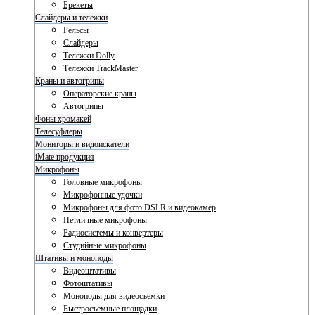
Брекеты
Слайдеры и тележки
Рельсы
Слайдеры
Тележки Dolly
Тележки TrackMaster
Краны и автогрипы
Операторские краны
Автогрипы
Фоны хромакей
Телесуфлеры
Мониторы и видоискатели
iMate продукция
Микрофоны
Головные микрофоны
Микрофонные удочки
Микрофоны для фото DSLR и видеокамер
Петличные микрофоны
Радиосистемы и конвертеры
Студийные микрофоны
Штативы и моноподы
Видеоштативы
Фотоштативы
Моноподы для видеосъемки
Быстросъемные площадки