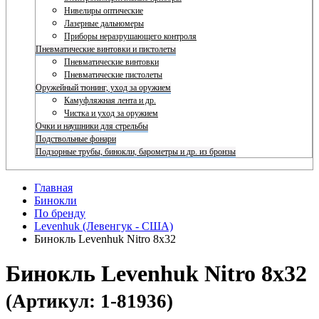
Нивелиры оптические
Лазерные дальномеры
Приборы неразрушающего контроля
Пневматические винтовки и пистолеты
Пневматические винтовки
Пневматические пистолеты
Оружейный тюнинг, уход за оружием
Камуфляжная лента и др.
Чистка и уход за оружием
Очки и наушники для стрельбы
Подствольные фонари
Подзорные трубы, бинокли, барометры и др. из бронзы
Главная
Бинокли
По бренду
Levenhuk (Левенгук - США)
Бинокль Levenhuk Nitro 8x32
Бинокль Levenhuk Nitro 8x32
(Артикул: 1-81936)