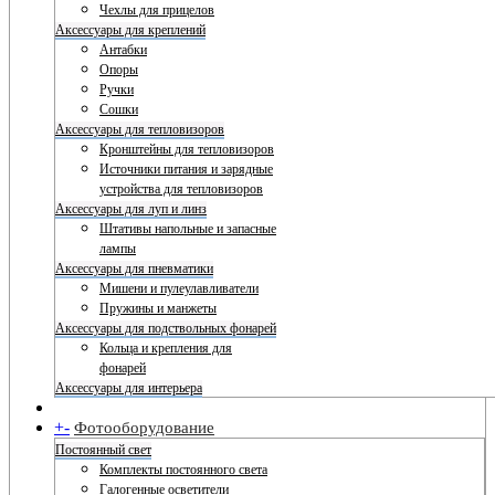
Чехлы для прицелов
Аксессуары для креплений
Антабки
Опоры
Ручки
Сошки
Аксессуары для тепловизоров
Кронштейны для тепловизоров
Источники питания и зарядные
устройства для тепловизоров
Аксессуары для луп и линз
Штативы напольные и запасные
лампы
Аксессуары для пневматики
Мишени и пулеулавливатели
Пружины и манжеты
Аксессуары для подствольных фонарей
Кольца и крепления для
фонарей
Аксессуары для интерьера
+
-
Фотооборудование
Постоянный свет
Комплекты постоянного света
Галогенные осветители