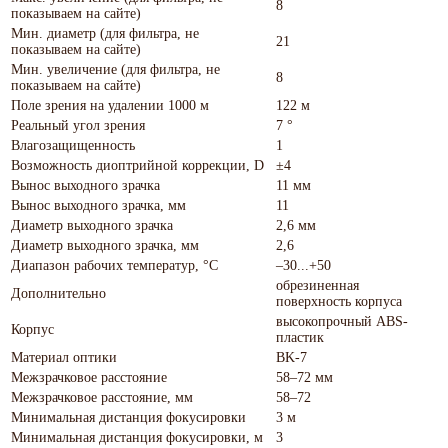
8
показываем на сайте)
Мин. диаметр (для фильтра, не
21
показываем на сайте)
Мин. увеличение (для фильтра, не
8
показываем на сайте)
Поле зрения на удалении 1000 м
122 м
Реальный угол зрения
7 °
Влагозащищенность
1
Возможность диоптрийной коррекции, D
±4
Вынос выходного зрачка
11 мм
Вынос выходного зрачка, мм
11
Диаметр выходного зрачка
2,6 мм
Диаметр выходного зрачка, мм
2,6
Диапазон рабочих температур, °С
–30...+50
обрезиненная
Дополнительно
поверхность корпуса
высокопрочный ABS-
Корпус
пластик
Материал оптики
BK-7
Межзрачковое расстояние
58–72 мм
Межзрачковое расстояние, мм
58–72
Минимальная дистанция фокусировки
3 м
Минимальная дистанция фокусировки, м
3