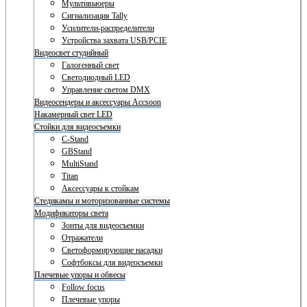
Мультивьюеры
Сигнализация Tally
Усилители-распределители
Устройства захвата USB/PCIE
Видеосвет студийный
Галогенный свет
Светодиодный LED
Управление светом DMX
Видеосендеры и аксессуары Accsoon
Накамерный свет LED
Стойки для видеосъемки
C-Stand
GBStand
MultiStand
Titan
Аксессуары к стойкам
Стедикамы и моторизованные системы
Модификаторы света
Зонты для видеосъемки
Отражатели
Светоформирующие насадки
Софтбоксы для видеосъемки
Плечевые упоры и обвесы
Follow focus
Плечевые упоры