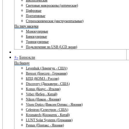
Биологические
Световые микроскопы (оптические)
Цифровые
Портативные
Стереоскопические (инструментальные)
По типу насадки
Монокулярные
Бинокулярные
Тринокулярные
Подключение по USB (LCD экран)
+
-
Бинокли
По бренду
Levenhuk (Левенгук - США)
Bresser (Брессер - Германия)
БПЦ (КОМЗ - Россия)
Discovery (Дискавери - США)
Konus (Конус - Италия)
Veber (Вебер - Китай)
Nikon (Никон - Япония)
Vixen Optics (Виксен Оптикс - Япония)
Celestron (Селестрон - США)
Kromatech (Кроматек - Китай)
LUNT Solar Systems (Германия)
Pentax (Пентакс - Япония)