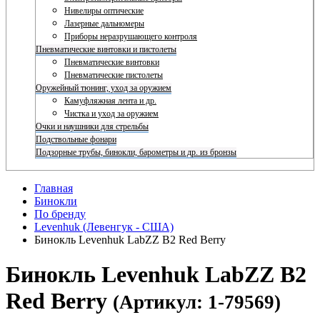
Нивелиры оптические
Лазерные дальномеры
Приборы неразрушающего контроля
Пневматические винтовки и пистолеты
Пневматические винтовки
Пневматические пистолеты
Оружейный тюнинг, уход за оружием
Камуфляжная лента и др.
Чистка и уход за оружием
Очки и наушники для стрельбы
Подствольные фонари
Подзорные трубы, бинокли, барометры и др. из бронзы
Главная
Бинокли
По бренду
Levenhuk (Левенгук - США)
Бинокль Levenhuk LabZZ B2 Red Berry
Бинокль Levenhuk LabZZ B2
Red Berry
(Артикул: 1-79569)