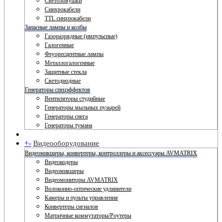
Светоловушки
Синхрокабели
TTL синхрокабели
Запасные лампы и колбы
Газоразрядные (импульсные)
Галогенные
Флуоресцентные лампы
Металлогалогенные
Защитные стекла
Светодиодные
Генераторы спецэффектов
Вентиляторы студийные
Генераторы мыльных пузырей
Генераторы снега
Генераторы тумана
+
-
Видеооборудование
Видеомикшеры, конвертеры, контроллеры и аксессуары AVMATRIX
Видеокодеры
Видеомикшеры
Видеомониторы AVMATRIX
Волоконно-оптические удлинители
Камеры и пульты управления
Конвертеры сигналов
Матричные коммутаторы/Роутеры