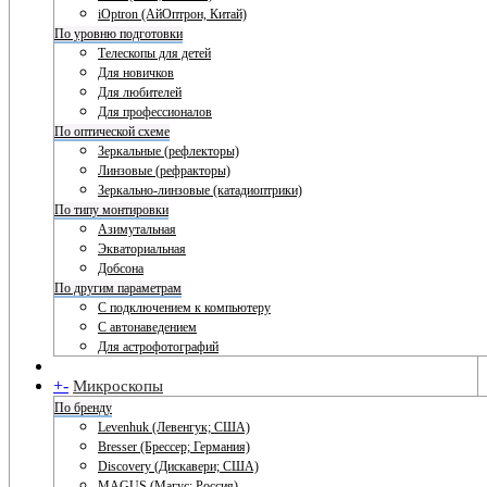
iOptron (АйОптрон, Китай)
По уровню подготовки
Телескопы для детей
Для новичков
Для любителей
Для профессионалов
По оптической схеме
Зеркальные (рефлекторы)
Линзовые (рефракторы)
Зеркально-линзовые (катадиоптрики)
По типу монтировки
Азимутальная
Экваториальная
Добсона
По другим параметрам
С подключением к компьютеру
С автонаведением
Для астрофотографий
+
-
Микроскопы
По бренду
Levenhuk (Левенгук; США)
Bresser (Брессер; Германия)
Discovery (Дискавери; США)
MAGUS (Магус; Россия)