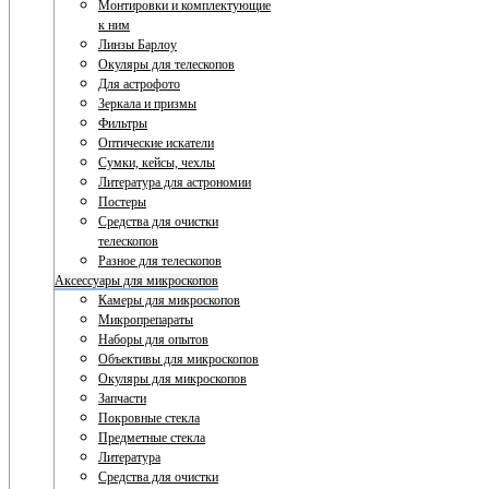
Монтировки и комплектующие
к ним
Линзы Барлоу
Окуляры для телескопов
Для астрофото
Зеркала и призмы
Фильтры
Оптические искатели
Сумки, кейсы, чехлы
Литература для астрономии
Постеры
Средства для очистки
телескопов
Разное для телескопов
Аксессуары для микроскопов
Камеры для микроскопов
Микропрепараты
Наборы для опытов
Объективы для микроскопов
Окуляры для микроскопов
Запчасти
Покровные стекла
Предметные стекла
Литература
Средства для очистки