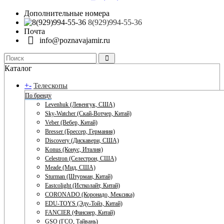
Дополнительные номера
8(929)994-55-36
Почта
info@poznavajamir.ru
Каталог
+
-
Телескопы
По бренду
Levenhuk (Левенгук, США)
Sky-Watcher (Скай-Вотчер, Китай)
Veber (Вебер, Китай)
Bresser (Брессер, Германия)
Discovery (Дискавери, США)
Konus (Конус, Италия)
Celestron (Селестрон, США)
Meade (Мид, США)
Sturman (Штурман, Китай)
Eastcolight (Истколайт, Китай)
CORONADO (Коронадо, Мексика)
EDU-TOYS (Эду-Тойз, Китай)
FANCIER (Фансиер, Китай)
GSO (ГСО, Тайвань)