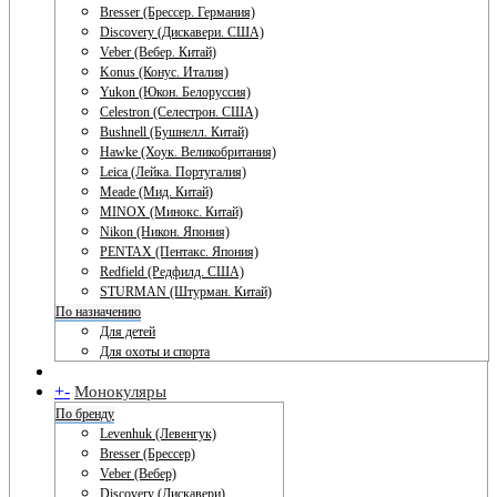
Bresser (Брессер. Германия)
Discovery (Дискавери. США)
Veber (Вебер. Китай)
Konus (Конус. Италия)
Yukon (Юкон. Белоруссия)
Celestron (Селестрон. США)
Bushnell (Бушнелл. Китай)
Hawke (Хоук. Великобритания)
Leica (Лейка. Португалия)
Meade (Мид. Китай)
MINOX (Минокс. Китай)
Nikon (Никон. Япония)
PENTAX (Пентакс. Япония)
Redfield (Редфилд. США)
STURMAN (Штурман. Китай)
По назначению
Для детей
Для охоты и спорта
+
-
Монокуляры
По бренду
Levenhuk (Левенгук)
Bresser (Брессер)
Veber (Вебер)
Discovery (Дискавери)