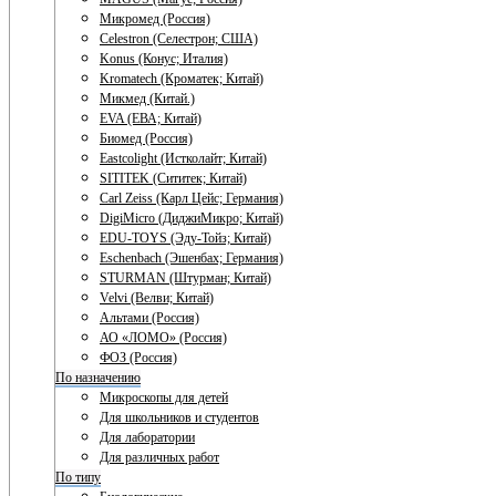
Микромед (Россия)
Celestron (Селестрон; США)
Konus (Конус; Италия)
Kromatech (Кроматек; Китай)
Микмед (Китай.)
EVA (ЕВА; Китай)
Биомед (Россия)
Eastcolight (Истколайт; Китай)
SITITEK (Сититек; Китай)
Carl Zeiss (Карл Цейс; Германия)
DigiMicro (ДиджиМикро; Китай)
EDU-TOYS (Эду-Тойз; Китай)
Eschenbach (Эшенбах; Германия)
STURMAN (Штурман; Китай)
Velvi (Велви; Китай)
Альтами (Россия)
АО «ЛОМО» (Россия)
ФОЗ (Россия)
По назначению
Микроскопы для детей
Для школьников и студентов
Для лаборатории
Для различных работ
По типу