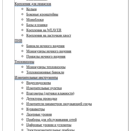
Крепления для прицелов
Кольца
Боковые кронштейны
Моноблоки
Базы и планки
Крепления на WEAVER
Крепления на ласточкин хвост
ПНВ
Бинокли ночного видения
Монокуляры ночного видения
Прицелы ночного видения
Тепловизоры
Монокуляры тепловизоры
Тепловизионные бинокли
Измерительные инструменты
Видеоэндоскопы
Измерительные рулетки
Влагомеры (датчики влажности)
Детекторы проводки
Измерители параметров окружающей среды
Курвиметры
Лазерные уровни
Приборы для обслуживания сетей
Цифровые уровни и угломеры
Электроизмерительные приборы