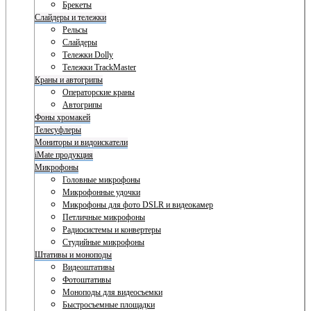
Брекеты
Слайдеры и тележки
Рельсы
Слайдеры
Тележки Dolly
Тележки TrackMaster
Краны и автогрипы
Операторские краны
Автогрипы
Фоны хромакей
Телесуфлеры
Мониторы и видоискатели
iMate продукция
Микрофоны
Головные микрофоны
Микрофонные удочки
Микрофоны для фото DSLR и видеокамер
Петличные микрофоны
Радиосистемы и конвертеры
Студийные микрофоны
Штативы и моноподы
Видеоштативы
Фотоштативы
Моноподы для видеосъемки
Быстросъемные площадки