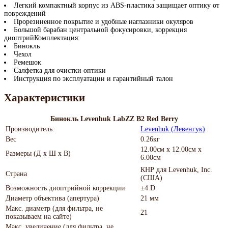
Легкий компактный корпус из ABS-пластика защищает оптику от
повреждений
Прорезиненное покрытие и удобные наглазники окуляров
Большой барабан центральной фокусировки, коррекция
диоптрийКомплектация:
Бинокль
Чехол
Ремешок
Салфетка для очистки оптики
Инструкция по эксплуатации и гарантийный талон
Характеристики
Бинокль Levenhuk LabZZ B2 Red Berry
Производитель:
Levenhuk (Левенгук)
Вес
0.26кг
12.00см x 12.00см x
Размеры (Д х Ш х В)
6.00см
КНР для Levenhuk, Inc.
Страна
(США)
Возможность диоптрийной коррекции
±4 D
Диаметр объектива (апертура)
21 мм
Макс. диаметр (для фильтра, не
21
показываем на сайте)
Макс. увеличение (для фильтра, не