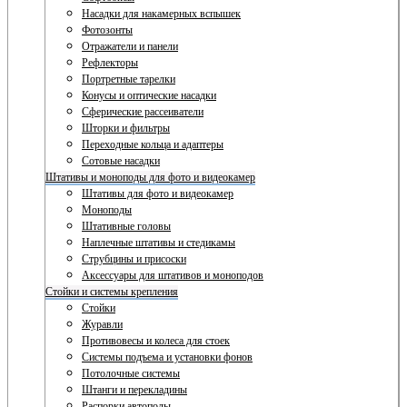
Насадки для накамерных вспышек
Фотозонты
Отражатели и панели
Рефлекторы
Портретные тарелки
Конусы и оптические насадки
Сферические рассеиватели
Шторки и фильтры
Переходные кольца и адаптеры
Сотовые насадки
Штативы и моноподы для фото и видеокамер
Штативы для фото и видеокамер
Моноподы
Штативные головы
Наплечные штативы и стедикамы
Струбцины и присоски
Аксессуары для штативов и моноподов
Стойки и системы крепления
Стойки
Журавли
Противовесы и колеса для стоек
Системы подъема и установки фонов
Потолочные системы
Штанги и перекладины
Распорки автополы