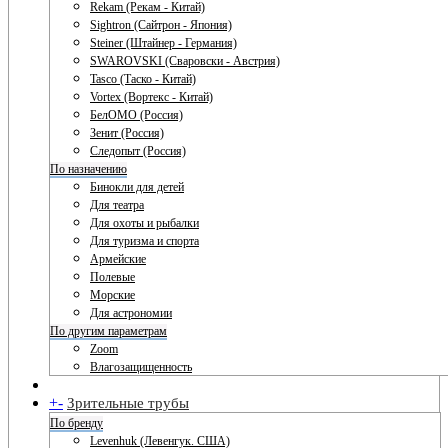
Rekam (Рекам - Китай)
Sightron (Сайтрон - Япония)
Steiner (Штайнер - Германия)
SWAROVSKI (Сваровски - Австрия)
Tasco (Таско - Китай)
Vortex (Вортекс - Китай)
БелОМО (Россия)
Зенит (Россия)
Следопыт (Россия)
По назначению
Бинокли для детей
Для театра
Для охоты и рыбалки
Для туризма и спорта
Армейские
Полевые
Морские
Для астрономии
По другим параметрам
Zoom
Влагозащищенность
+
-
Зрительные трубы
По бренду
Levenhuk (Левенгук. США)