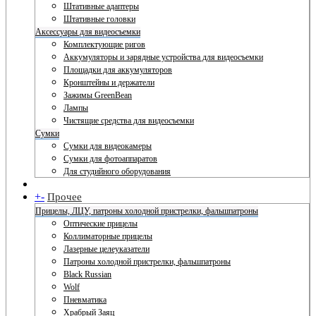
Штативные адаптеры
Штативные головки
Аксессуары для видеосъемки
Комплектующие ригов
Аккумуляторы и зарядные устройства для видеосъемки
Площадки для аккумуляторов
Кронштейны и держатели
Зажимы GreenBean
Лампы
Чистящие средства для видеосъемки
Сумки
Сумки для видеокамеры
Сумки для фотоаппаратов
Для студийного оборудования
+
-
Прочее
Прицелы, ЛЦУ, патроны холодной пристрелки, фальшпатроны
Оптические прицелы
Коллиматорные прицелы
Лазерные целеуказатели
Патроны холодной пристрелки, фальшпатроны
Black Russian
Wolf
Пневматика
Храбрый Заяц