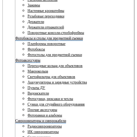
Зажимы
Настенные кронштейны
Резьбовые переходники
Держатели
Держатели отражателей
Поворотные консоли-стробофреймы
Фотобоксы и столы для предметной съемки
Платформы поворотные
Фотобоксы
Фотостолы для предметной съемки
Фотоаксессуары
Переходные кольца для объективов
Макрокольца
Светофильтры для объективов
Аккумуляторы и зарядные устройства
Пульты ДУ
Видоискатели
Фотосумки, рюкзаки и чехлы
Сумки для студийного оборудования
Прочие аксессуары
Фоторамки и альбомы
Синхронизаторы и синхрокабели
Радиосинхронизаторы
ИК синхронизаторы