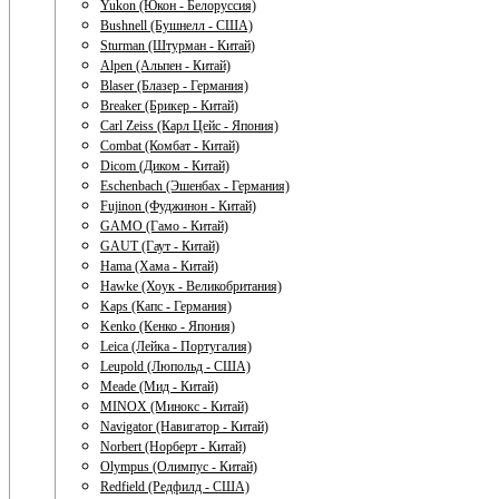
Yukon (Юкон - Белоруссия)
Bushnell (Бушнелл - США)
Sturman (Штурман - Китай)
Alpen (Альпен - Китай)
Blaser (Блазер - Германия)
Breaker (Брикер - Китай)
Carl Zeiss (Карл Цейс - Япония)
Combat (Комбат - Китай)
Dicom (Диком - Китай)
Eschenbach (Эшенбах - Германия)
Fujinon (Фуджинон - Китай)
GAMO (Гамо - Китай)
GAUT (Гаут - Китай)
Hama (Хама - Китай)
Hawke (Хоук - Великобритания)
Kaps (Капс - Германия)
Kenko (Кенко - Япония)
Leica (Лейка - Португалия)
Leupold (Люпольд - США)
Meade (Мид - Китай)
MINOX (Минокс - Китай)
Navigator (Навигатор - Китай)
Norbert (Норберт - Китай)
Olympus (Олимпус - Китай)
Redfield (Редфилд - США)