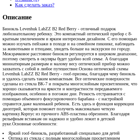
Как сделать заказ?
Описание
Бинокль Levenhuk LabZZ B2 Red Berry - отличный подарок
любознательному ребенку. Это компактный оптический прибор с 8-
кратным увеличением и ярким интересным дизайном. С его помощью
можно изучать пейзажи в походе и на семейном пикнике, наблюдать
за животными и птицами, увидеть больше на экскурсии по городу.
Межзрачковое расстояние бинокля регулируется в широком диапазоне,
поэтому смотреть в окуляры будет удобно всей семье. А благодаря
миниатюрным размерам и малому весу оптический прибор можно
захватить с собой в любое путешествие.Основа оптической схемы
Levenhuk LabZZ B2 Red Berry - roof-призмы, благодаря чему бинокль
и удалось сделать таким компактным. Все оптические поверхности
сделаны из стекла BK-7 и покрыты многослойным просветлением, что
хорошо сказывается на яркости и контрастности передаваемого
изображения, особенно в погожие дни. Резкость отстраивается с
помощью объемного фокусировочного барабана - с настройкой
справится даже маленький ребенок. Есть здесь и функция коррекции
диоптрий, которая поможет получить максимально четкую
картинку.Корпус из прочного ABS-пластика обрезинен. Благодаря
рельефным вставкам он надежно и удобно лежит в детской
руке.Основные особенности:
Яркий roof-бинокль, разработанный специально для детей
Оптика из стекла с полным многослойным просветлением