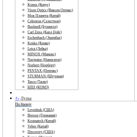
Konus (Конус)
Vixen Optics (Виксен Оптикс)
Моя Планета (Китай)
Celestron (Селестрон)
Bushnell (Бушнелл)
Carl Zeiss (Карл Цейс)
Eschenbach (Эшенбах)
Kenko (Кенко)
Leica (Лейка)
MINOX (Минокс)
Navigator (Навигатор)
Norbert (Норберт)
PENTAX (Пентакс)
STURMAN (Штурман)
Tasco (Таско)
БПЦ (КОМЗ)
+
-
Лупы
По бренду
Levenhuk (США)
Bresser (Германия)
Kromatech (Китай)
Veber (Китай)
Discovery (США)