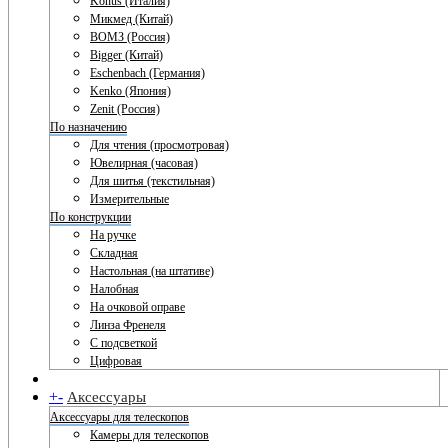
Konus (Италия)
Микмед (Китай)
ВОМЗ (Россия)
Bigger (Китай)
Eschenbach (Германия)
Kenko (Япония)
Zenit (Россия)
По назначению
Для чтения (просмотровая)
Ювелирная (часовая)
Для шитья (текстильная)
Измерительные
По конструкции
На ручке
Складная
Настольная (на штативе)
Налобная
На очковой оправе
Линза Френеля
С подсветкой
Цифровая
+
-
Аксессуары
Аксессуары для телескопов
Камеры для телескопов