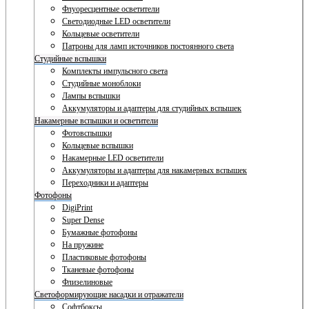
Флуоресцентные осветители
Светодиодные LED осветители
Кольцевые осветители
Патроны для ламп источников постоянного света
Студийные вспышки
Комплекты импульсного света
Студийные моноблоки
Лампы вспышки
Аккумуляторы и адаптеры для студийных вспышек
Накамерные вспышки и осветители
Фотовспышки
Кольцевые вспышки
Накамерные LED осветители
Аккумуляторы и адаптеры для накамерных вспышек
Переходники и адаптеры
Фотофоны
DigiPrint
Super Dense
Бумажные фотофоны
На пружине
Пластиковые фотофоны
Тканевые фотофоны
Флизелиновые
Светоформирующие насадки и отражатели
Софтбоксы