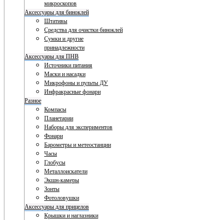
микроскопов
Аксессуары для биноклей
Штативы
Средства для очистки биноклей
Сумки и другие
принадлежности
Аксессуары для ПНВ
Источники питания
Маски и насадки
Микрофоны и пульты ДУ
Инфракрасные фонари
Разное
Компасы
Планетарии
Наборы для экспериментов
Фонари
Барометры и метеостанции
Часы
Глобусы
Металлоискатели
Экшн-камеры
Зонты
Фотоловушки
Аксессуары для прицелов
Крышки и наглазники