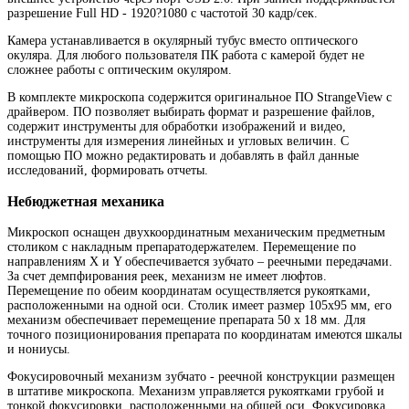
разрешение Full HD - 1920?1080 с частотой 30 кадр/сек.
Камера устанавливается в окулярный тубус вместо оптического
окуляра. Для любого пользователя ПК работа с камерой будет не
сложнее работы с оптическим окуляром.
В комплекте микроскопа содержится оригинальное ПО StrangeView с
драйвером. ПО позволяет выбирать формат и разрешение файлов,
содержит инструменты для обработки изображений и видео,
инструменты для измерения линейных и угловых величин. С
помощью ПО можно редактировать и добавлять в файл данные
исследований, формировать отчеты.
Небюджетная механика
Микроскоп оснащен двухкоординатным механическим предметным
столиком с накладным препаратодержателем. Перемещение по
направлениям X и Y обеспечивается зубчато – реечными передачами.
За счет демпфирования реек, механизм не имеет люфтов.
Перемещение по обеим координатам осуществляется рукоятками,
расположенными на одной оси. Столик имеет размер 105х95 мм, его
механизм обеспечивает перемещение препарата 50 х 18 мм. Для
точного позиционирования препарата по координатам имеются шкалы
и нониусы.
Фокусировочный механизм зубчато - реечной конструкции размещен
в штативе микроскопа. Механизм управляется рукоятками грубой и
тонкой фокусировки, расположенными на общей оси. Фокусировка