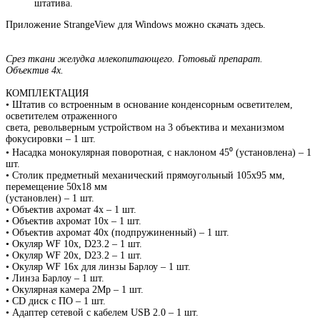
штатива.
Приложение StrangeView для Windows можно скачать здесь.
Срез ткани желудка млекопитающего. Готовый препарат.
Объектив 4х.
КОМПЛЕКТАЦИЯ
• Штатив со встроенным в основание конденсорным осветителем,
осветителем отраженного
света, револьверным устройством на 3 объектива и механизмом
фокусировки – 1 шт.
• Насадка монокулярная поворотная, с наклоном 45⁰ (установлена) – 1
шт.
• Столик предметный механический прямоугольный 105х95 мм,
перемещение 50х18 мм
(установлен) – 1 шт.
• Объектив ахромат 4x – 1 шт.
• Объектив ахромат 10x – 1 шт.
• Объектив ахромат 40x (подпружиненный) – 1 шт.
• Окуляр WF 10х, D23.2 – 1 шт.
• Окуляр WF 20х, D23.2 – 1 шт.
• Окуляр WF 16х для линзы Барлоу – 1 шт.
• Линза Барлоу – 1 шт.
• Окулярная камера 2Мр – 1 шт.
• CD диск с ПО – 1 шт.
• Адаптер сетевой с кабелем USB 2.0 – 1 шт.