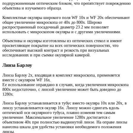
подпружиненным оптическим блоком, что препятствует повреждению
объектива и изучаемого образца.
Комплектные окуляры широкого поля WF 10х и WF 20х обеспечивают
общее увеличение микроскопа от 40х до 800х. Широко
распространенный посадочный диаметр 23.2 мм позволяет
использовать с микроскопом окуляры и с другими увеличениями.
Объективы и окуляры изготовлены из оптических стекол и имеют
просветляющее покрытие на всех оптических поверхностях, что
обеспечивает высокий контраст и резкость при визуальных
исследованиях и при съемке окулярной камерой.
Линза Барлоу
Линза Барлоу 2х, входящая в комплект микроскопа, применяется
вместе с окуляром WF 16х.
Ее использование оправдано в случаях, когда увеличения микроскопа
800х недостаточно, с линзой увеличение может быть доведено до
1280х.
Линза Барлоу устанавливается в тубус вместо окуляра 10х или 20х, в
линзу устанавливается окуляр 16х. Линзу можно сдвигать вдоль
оптической оси окулярного тубуса, плавно изменяя тем самым
увеличение. Максимальное увеличение 1280х достигается с
объективом 40х при полностью выдвинутой линзе. На оправе линзы
нанесена шкала для удобства установки необходимого положения
линзы.