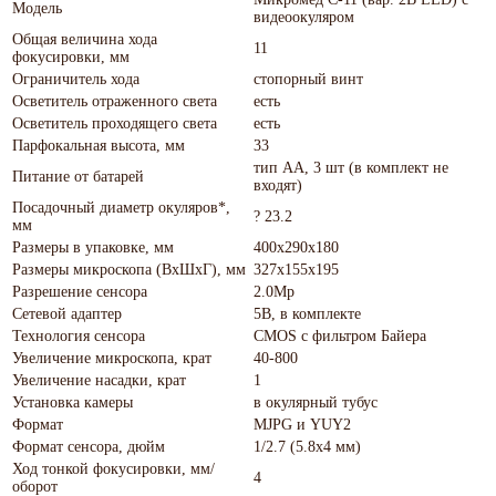
Модель
видеоокуляром
Общая величина хода
11
фокусировки, мм
Ограничитель хода
стопорный винт
Осветитель отраженного света
есть
Осветитель проходящего света
есть
Парфокальная высота, мм
33
тип АА, 3 шт (в комплект не
Питание от батарей
входят)
Посадочный диаметр окуляров*,
? 23.2
мм
Размеры в упаковке, мм
400х290х180
Размеры микроскопа (ВхШхГ), мм
327х155х195
Разрешение сенсора
2.0Мр
Сетевой адаптер
5В, в комплекте
Технология сенсора
CMOS с фильтром Байера
Увеличение микроскопа, крат
40-800
Увеличение насадки, крат
1
Установка камеры
в окулярный тубус
Формат
MJPG и YUY2
Формат сенсора, дюйм
1/2.7 (5.8х4 мм)
Ход тонкой фокусировки, мм/
4
оборот