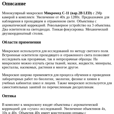
Описание
Монокулярный микроскоп
Микромед С-11 (вар.2В LED)
с 2Мр
камерой в комплекте. Увеличение от 40х до 1280х. Предназначен для
наблюдения в проходящем и отраженном свете. Объективы с
ахроматической коррекцией. Револьверное устройство на 3 объектива.
Два осветителя на светодиодах. Тонкая фокусировка. Механический
двухкоординатный столик.
Области применения
Микроскоп используется для исследований по методу светлого поля.
Встроенные осветители проходящего и отраженного света позволяют
исследовать как прозрачные, так и непрозрачные образцы. На
микроскопе можно изучать срезы тканей, мазки, жидкости, минералы,
кристаллы, насекомых, растения и многое другое.
Микроскоп широко применяется для процесса обучения и проведения
лабораторных работ по биологии, экологии, физике и химии в
учебных кабинетах школ и лицеев. Также микроскоп используется для
самостоятельных занятий по перечисленным дисциплинам.
Оптика
В комплект к микроскопу входят объективы с ахроматической
коррекцией для «сухих» исследований. Увеличение объективов 4х,
10х и 40х. Объектив 40x имеет конструкцию оправы с