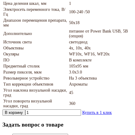
Цена деления шкал, мм
1
Электросеть переменного тока, В/
100-240 /50
Гц
Диапазон перемещения препарата,
50х18
мм
питание от Power Bank USB, 5В
Дополнительно
(опция)
Источник света
светодиод
Объективы
4x, 10x, 40x
Окуляры
WF10х, WF16, WF20х
ПО
В комплекте
Предметный столик
105х95 мм
Размер пикселя, мкм
3.0x3.0
Револьверное устройство
На 3 объектива
Тип коррекции объективов
Ахроматы
Угол наклона визуальной насадки,
45
град
Угол поворота визуальной
360
насадки, град
В корзину
Купить в 1 клик
Задать вопрос о товаре