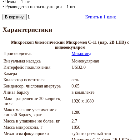
• Чехол – 1 шт.
• Руководство по эксплуатации – 1 шт.
В корзину
Купить в 1 клик
Характеристики
Микроскоп биологический Микромед С-11 (вар. 2B LED) с
видеоокуляром
Производитель:
Микромед
Визуальная насадка
Монокулярная
Интерфейс подключения
USB2.0
Камера
Коллектор осветителя
есть
Конденсор, числовая апертура
0.65
Линза Барлоу
в комплекте
Макс. разрешение 30 кадр/сек,
1920 х 1080
пикс
Максимальное увеличение с
1280
линзой Барлоу, крат
Масса в упаковке не более, кг
2.7
Масса микроскопа, г
1850
Механизм фокусировки
зубчато-реечный тип
Микромед С-11 (вар. 2B LED) с