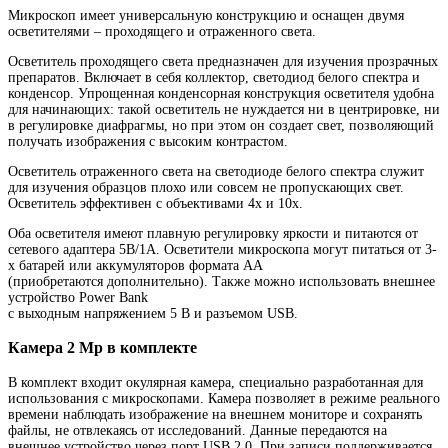
Микроскоп имеет универсальную конструкцию и оснащен двумя
осветителями – проходящего и отраженного света.
Осветитель проходящего света предназначен для изучения прозрачных
препаратов. Включает в себя коллектор, светодиод белого спектра и
конденсор. Упрощенная конденсорная конструкция осветителя удобна
для начинающих: такой осветитель не нуждается ни в центрировке, ни
в регулировке диафрагмы, но при этом он создает свет, позволяющий
получать изображения с высоким контрастом.
Осветитель отраженного света на светодиоде белого спектра служит
для изучения образцов плохо или совсем не пропускающих свет.
Осветитель эффективен с объективами 4х и 10х.
Оба осветителя имеют плавную регулировку яркости и питаются от
сетевого адаптера 5В/1А. Осветители микроскопа могут питаться от 3-
х батарей или аккумуляторов формата АА
(приобретаются дополнительно). Также можно использовать внешнее
устройство Power Bank
с выходным напряжением 5 В и разъемом USB.
Камера 2 Мр в комплекте
В комплект входит окулярная камера, специально разработанная для
использования с микроскопами. Камера позволяет в режиме реального
времени наблюдать изображение на внешнем мониторе и сохранять
файлы, не отвлекаясь от исследований. Данные передаются на
внешнее устройство через порт USB 2.0. При записи поддерживается