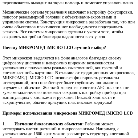
переключатель выводит на экран помощь и помогает управлять меню.
Механические органы управления включают настройку фокусировки,
поворот револьверной головки с объективами-ахроматами и
управление светом. Конструкция микроскопа разработана так, что при
смене объективов практически нет необходимости подстраивать
резкость. Все системы микроскопа сделаны с учетом того, чтобы
сохранять настройки благодаря надежности всех узлов.
Почему МИКРОМЕД iMICRO LCD лучший выбор?
Этот микроскоп выделяется на фоне аналогов благодаря своему
цифровому дисплею и невероятно широким возможностям
увеличения с получением реально качественной, контрастной и
«незамыленной» картинки. В отличие от традиционных микроскопов,
МИКРОМЕД iMICRO LCD позволяет фиксировать результаты
исследований, что способствует более глубокому пониманию
изучаемых объектов. Жесткий корпус из толстого АБС-пластика не
хуже металлического позволяет сохранять настройку прибора при
манипуляциях с кнопками и ручками. Никакой хлипкости и
«скрипучести», обычно присущих пластиковым корпусам!
Примеры использования микроскопа МИКРОМЕД iMICRO LCD
1.
Изучение биологических объектов:
Ребенок может
исследовать клетки растений и микроорганизмы. Например, с
увеличением до 1600 крат можно рассмотреть структуру клеточной