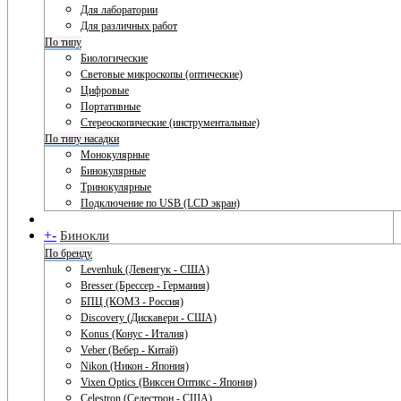
Для лаборатории
Для различных работ
По типу
Биологические
Световые микроскопы (оптические)
Цифровые
Портативные
Стереоскопические (инструментальные)
По типу насадки
Монокулярные
Бинокулярные
Тринокулярные
Подключение по USB (LCD экран)
+
-
Бинокли
По бренду
Levenhuk (Левенгук - США)
Bresser (Брессер - Германия)
БПЦ (КОМЗ - Россия)
Discovery (Дискавери - США)
Konus (Конус - Италия)
Veber (Вебер - Китай)
Nikon (Никон - Япония)
Vixen Optics (Виксен Оптикс - Япония)
Celestron (Селестрон - США)