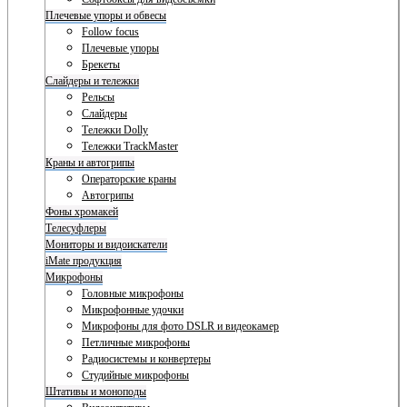
Плечевые упоры и обвесы
Follow focus
Плечевые упоры
Брекеты
Слайдеры и тележки
Рельсы
Слайдеры
Тележки Dolly
Тележки TrackMaster
Краны и автогрипы
Операторские краны
Автогрипы
Фоны хромакей
Телесуфлеры
Мониторы и видоискатели
iMate продукция
Микрофоны
Головные микрофоны
Микрофонные удочки
Микрофоны для фото DSLR и видеокамер
Петличные микрофоны
Радиосистемы и конвертеры
Студийные микрофоны
Штативы и моноподы