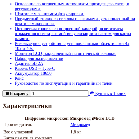
Основание со встроенным источником проходящего света, и
регуляторами.
Штатив с механизмом фокусировки.
Предметный столик со стеклом и зажимами, установленный на
штативе микроскопа.
Оптическая головка со встроенной камерой, осветителем
отраженного света, схемой визуализации и слотом для карты
памяти.
Револьверное устройство с установленными объективами 4х,
10х и 40х.
Монитор LCD, закрепленный на оптической головке.
Набор для экспериментов
Адаптер 5В 2А
Кабель USB – Type-C
Аккумулятор 18650
Кейс
Руководство по эксплуатации и гарантийный талон
В корзину
Купить в 1 клик
Характеристики
Цифровой микроскоп Микромед iMicro LCD
Производитель:
Микромед
Вес с упаковкой
1,8 кг
Карта памяти (в комплект