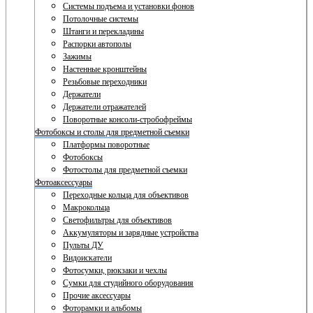
Системы подъема и установки фонов
Потолочные системы
Штанги и перекладины
Распорки автополы
Зажимы
Настенные кронштейны
Резьбовые переходники
Держатели
Держатели отражателей
Поворотные консоли-стробофреймы
Фотобоксы и столы для предметной съемки
Платформы поворотные
Фотобоксы
Фотостолы для предметной съемки
Фотоаксессуары
Переходные кольца для объективов
Макрокольца
Светофильтры для объективов
Аккумуляторы и зарядные устройства
Пульты ДУ
Видоискатели
Фотосумки, рюкзаки и чехлы
Сумки для студийного оборудования
Прочие аксессуары
Фоторамки и альбомы