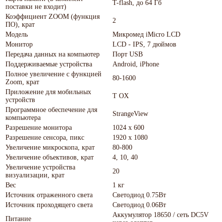
T-flash, до 64 Гб
поставки не входит)
Коэффициент ZOOM (функция
2
ПО), крат
Модель
Микромед iMicro LCD
Монитор
LCD - IPS, 7 дюймов
Передача данных на компьютер
Порт USB
Поддерживаемые устройства
Android, iPhone
Полное увеличение с функцией
80-1600
Zoom, крат
Приложение для мобильных
T OX
устройств
Программное обеспечение для
StrangeView
компьютера
Разрешение монитора
1024 х 600
Разрешение сенсора, пикс
1920 x 1080
Увеличение микроскопа, крат
80-800
Увеличение объективов, крат
4, 10, 40
Увеличение устройства
20
визуализации, крат
Вес
1 кг
Источник отраженного света
Светодиод 0.75Вт
Источник проходящего света
Светодиод 0.06Вт
Аккумулятор 18650 / сеть DC5V
Питание