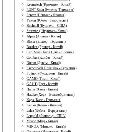
Kromatech (Кроматек - Китай)
LUNT Solar Systems (Германия)
Pentax (Пентакс - Япония)
Yukon (Юкон - Белоруссия)
Bushnell (Бушнелл - США)
Sturman (Штурман - Китай)
Alpen (Альпен - Китай)
Blaser (Блазер - Германия)
Breaker (Брикер - Китай)
Carl Zeiss (Карл Цейс - Япония)
Combat (Комбат - Китай)
Dicom (Диком - Китай)
Eschenbach (Эшенбах - Германия)
Fujinon (Фуджинон - Китай)
GAMO (Гамо - Китай)
GAUT (Гаут - Китай)
Hama (Хама - Китай)
Hawke (Хоук - Великобритания)
Kaps (Капс - Германия)
Kenko (Кенко - Япония)
Leica (Лейка - Португалия)
Leupold (Люпольд - США)
Meade (Мид - Китай)
MINOX (Минокс - Китай)
Navigator (Навигатор - Китай)