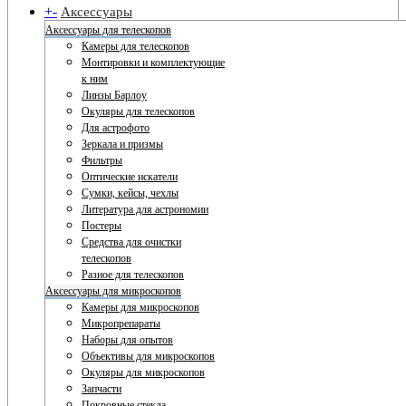
+
-
Аксессуары
Аксессуары для телескопов
Камеры для телескопов
Монтировки и комплектующие
к ним
Линзы Барлоу
Окуляры для телескопов
Для астрофото
Зеркала и призмы
Фильтры
Оптические искатели
Сумки, кейсы, чехлы
Литература для астрономии
Постеры
Средства для очистки
телескопов
Разное для телескопов
Аксессуары для микроскопов
Камеры для микроскопов
Микропрепараты
Наборы для опытов
Объективы для микроскопов
Окуляры для микроскопов
Запчасти
Покровные стекла