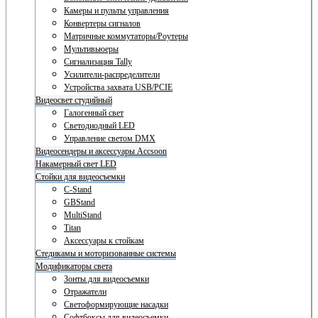
Камеры и пульты управления
Конвертеры сигналов
Матричные коммутаторы/Роутеры
Мультивьюеры
Сигнализация Tally
Усилители-распределители
Устройства захвата USB/PCIE
Видеосвет студийный
Галогенный свет
Светодиодный LED
Управление светом DMX
Видеосендеры и аксессуары Accsoon
Накамерный свет LED
Стойки для видеосъемки
C-Stand
GBStand
MultiStand
Titan
Аксессуары к стойкам
Стедикамы и моторизованные системы
Модификаторы света
Зонты для видеосъемки
Отражатели
Светоформирующие насадки
Софтбоксы для видеосъемки