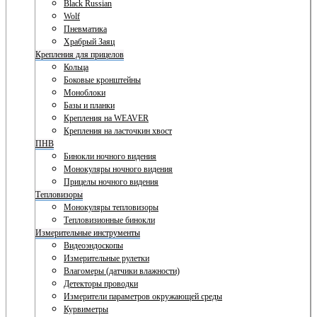
Black Russian
Wolf
Пневматика
Храбрый Заяц
Крепления для прицелов
Кольца
Боковые кронштейны
Моноблоки
Базы и планки
Крепления на WEAVER
Крепления на ласточкин хвост
ПНВ
Бинокли ночного видения
Монокуляры ночного видения
Прицелы ночного видения
Тепловизоры
Монокуляры тепловизоры
Тепловизионные бинокли
Измерительные инструменты
Видеоэндоскопы
Измерительные рулетки
Влагомеры (датчики влажности)
Детекторы проводки
Измерители параметров окружающей среды
Курвиметры