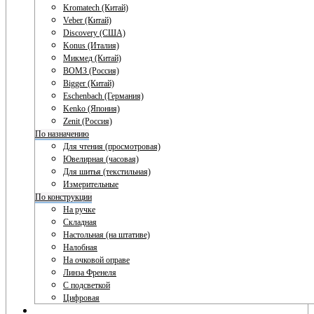
Kromatech (Китай)
Veber (Китай)
Discovery (США)
Konus (Италия)
Микмед (Китай)
ВОМЗ (Россия)
Bigger (Китай)
Eschenbach (Германия)
Kenko (Япония)
Zenit (Россия)
По назначению
Для чтения (просмотровая)
Ювелирная (часовая)
Для шитья (текстильная)
Измерительные
По конструкции
На ручке
Складная
Настольная (на штативе)
Налобная
На очковой оправе
Линза Френеля
С подсветкой
Цифровая