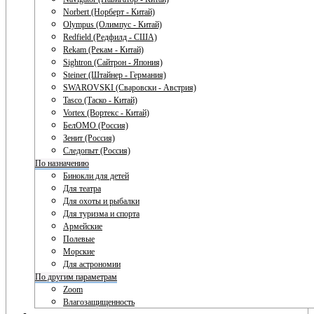
Norbert (Норберт - Китай)
Olympus (Олимпус - Китай)
Redfield (Редфилд - США)
Rekam (Рекам - Китай)
Sightron (Сайтрон - Япония)
Steiner (Штайнер - Германия)
SWAROVSKI (Сваровски - Австрия)
Tasco (Таско - Китай)
Vortex (Вортекс - Китай)
БелОМО (Россия)
Зенит (Россия)
Следопыт (Россия)
По назначению
Бинокли для детей
Для театра
Для охоты и рыбалки
Для туризма и спорта
Армейские
Полевые
Морские
Для астрономии
По другим параметрам
Zoom
Влагозащищенность