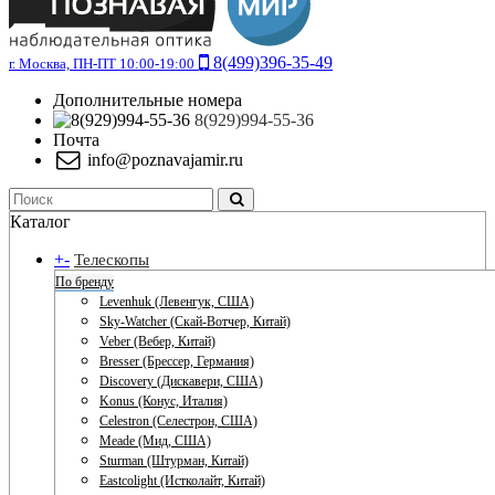
8(499)396-35-49
г. Москва, ПН-ПТ 10:00-19:00
Дополнительные номера
8(929)994-55-36
Почта
info@poznavajamir.ru
Каталог
+
-
Телескопы
По бренду
Levenhuk (Левенгук, США)
Sky-Watcher (Скай-Вотчер, Китай)
Veber (Вебер, Китай)
Bresser (Брессер, Германия)
Discovery (Дискавери, США)
Konus (Конус, Италия)
Celestron (Селестрон, США)
Meade (Мид, США)
Sturman (Штурман, Китай)
Eastcolight (Истколайт, Китай)