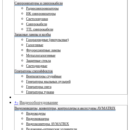
Синхронизаторы и синхрокабели
Радиосинхронизаторы
ИК синхронизаторы
Светоловушки
Синхрокабели
TTL синхрокабели
Запасные лампы и колбы
Газоразрядные (импульсные)
Галогенные
Флуоресцентные лампы
Металлогалогенные
Защитные стекла
Светодиодные
Генераторы спецэффектов
Вентиляторы студийные
Генераторы мыльных пузырей
Генераторы снега
Генераторы тумана
+
-
Видеооборудование
Видеомикшеры, конвертеры, контроллеры и аксессуары AVMATRIX
Видеокодеры
Видеомикшеры
Видеомониторы AVMATRIX
Волоконно-оптические удлинители