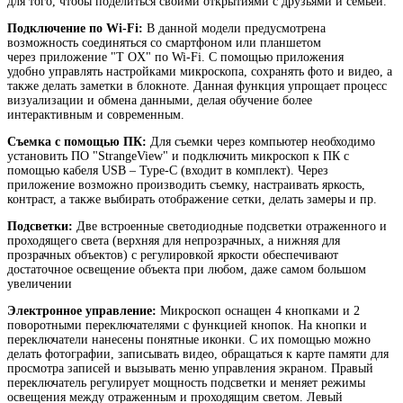
для того, чтобы поделиться своими открытиями с друзьями и семьей.
Подключение по Wi-Fi:
В данной модели предусмотрена
возможность соединяться со смартфоном или планшетом
через приложение "T OX" по Wi-Fi. С помощью приложения
удобно управлять настройками микроскопа, сохранять фото и видео, а
также делать заметки в блокноте. Данная функция упрощает процесс
визуализации и обмена данными, делая обучение более
интерактивным и современным.
Съемка с помощью ПК:
Для съемки через компьютер необходимо
установить ПО "StrangeView" и подключить микроскоп к ПК с
помощью кабеля USB – Type-C (входит в комплект). Через
приложение возможно производить съемку, настраивать яркость,
контраст, а также выбирать отображение сетки, делать замеры и пр.
Подсветки:
Две встроенные светодиодные подсветки отраженного и
проходящего света (верхняя для непрозрачных, а нижняя для
прозрачных объектов) с регулировкой яркости обеспечивают
достаточное освещение объекта при любом, даже самом большом
увеличении
Электронное управление:
Микроскоп оснащен 4 кнопками и 2
поворотными переключателями с функцией кнопок. На кнопки и
переключатели нанесены понятные иконки. С их помощью можно
делать фотографии, записывать видео, обращаться к карте памяти для
просмотра записей и вызывать меню управления экраном. Правый
переключатель регулирует мощность подсветки и меняет режимы
освещения между отраженным и проходящим светом. Левый