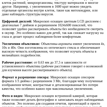
клеток растений, микроорганизмы, текстуру материалов и многое
другое. Например, с увеличением в 1600 крат можно увидеть
отдельные органеллы внутри клеток, такие как митохондрии, или
даже наблюдать структуры вирусов.
Цифровой дисплей:
Микроскоп оснащен цветным LCD дисплеем с
диагональю 7 дюймов и разрешением 1024x600 пикселей, что
позволяет удобно рассматривать объекты без необходимости смотреть
в окуляр. Это особенно важно для детей, так как снижает нагрузку на
глаза и делает процесс наблюдения более комфортным.
Увеличения объективов:
Объективы-ахроматы имеют увеличения 4x,
10x и 40x. Они изготовлены из оптического стекла и обеспечивают
высокую четкость изображения, что позволяет изучать объекты в
мельчайших подробностях.
Рабочее расстояние:
от 0,63 мм до 37,5 в зависимости от
установленного объектива (рабочее расстояние говорит о возможной
для изучения высоте рассматриваемого объекта).
Формат и разрешение сенсора:
Микроскоп оснащен сенсором
формата 1/3 дюйма с разрешением 3 Мп, благодаря чему полученные
изображения четкие, контрастные и детализированные без потери
качества, что особенно важно при максимальных увеличениях.
Фото и видео:
Микроскоп оснащен встроенной камерой, которая
также позволяет делать фотографии и записывать видео наблюдаемых
объектов. Это полезно для создания отчетов, презентаций и просто