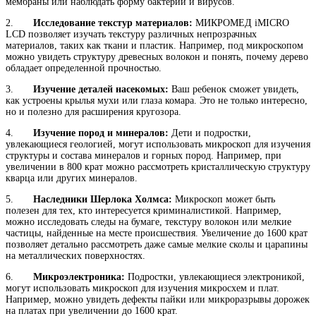
мембраны или наблюдать форму бактерий и вирусов.
2.
Исследование текстур материалов:
МИКРОМЕД iMICRO
LCD позволяет изучать текстуру различных непрозрачных
материалов, таких как ткани и пластик. Например, под микроскопом
можно увидеть структуру древесных волокон и понять, почему дерево
обладает определенной прочностью.
3.
Изучение деталей насекомых:
Ваш ребенок сможет увидеть,
как устроены крылья мухи или глаза комара. Это не только интересно,
но и полезно для расширения кругозора.
4.
Изучение пород и минералов:
Дети и подростки,
увлекающиеся геологией, могут использовать микроскоп для изучения
структуры и состава минералов и горных пород. Например, при
увеличении в 800 крат можно рассмотреть кристаллическую структуру
кварца или других минералов.
5.
Наследники Шерлока Холмса:
Микроскоп может быть
полезен для тех, кто интересуется криминалистикой. Например,
можно исследовать следы на бумаге, текстуру волокон или мелкие
частицы, найденные на месте происшествия. Увеличение до 1600 крат
позволяет детально рассмотреть даже самые мелкие сколы и царапины
на металлических поверхностях.
6.
Микроэлектроника:
Подростки, увлекающиеся электроникой,
могут использовать микроскоп для изучения микросхем и плат.
Например, можно увидеть дефекты пайки или микроразрывы дорожек
на платах при увеличении до 1600 крат.