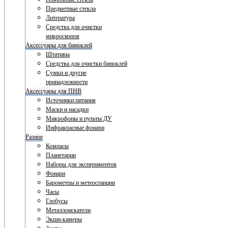
Предметные стекла
Литература
Средства для очистки
микроскопов
Аксессуары для биноклей
Штативы
Средства для очистки биноклей
Сумки и другие
принадлежности
Аксессуары для ПНВ
Источники питания
Маски и насадки
Микрофоны и пульты ДУ
Инфракрасные фонари
Разное
Компасы
Планетарии
Наборы для экспериментов
Фонари
Барометры и метеостанции
Часы
Глобусы
Металлоискатели
Экшн-камеры