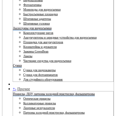
Видеоштативы
Фотоштативы
Моноподы для видеосъемки
Быстросъемные площадки
Штативные адаптеры
Штативные головки
Аксессуары для видеосъемки
Комплектующие ригов
Аккумуляторы и зарядные устройства для видеосъемки
Площадки для аккумуляторов
Кронштейны и держатели
Зажимы GreenBean
Лампы
Чистящие средства для видеосъемки
Сумки
Сумки для видеокамеры
Сумки для фотоаппаратов
Для студийного оборудования
+
-
Прочее
Прицелы, ЛЦУ, патроны холодной пристрелки, фальшпатроны
Оптические прицелы
Коллиматорные прицелы
Лазерные целеуказатели
Патроны холодной пристрелки, фальшпатроны