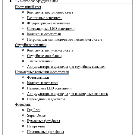
+
-
Фотооборудование
Постоянный свет
Комплекты постоянного света
Галогенные осветители
Флуоресцентные осветители
Светодиодные LED осветители
Кольцевые осветители
Патроны для ламп источников постоянного света
Студийные вспышки
Комплекты импульсного света
Студийные моноблоки
Лампы вспышки
Аккумуляторы и адаптеры для студийных вспышек
Накамерные вспышки и осветители
Фотовспышки
Кольцевые вспышки
Накамерные LED осветители
Аккумуляторы и адаптеры для накамерных вспышек
Переходники и адаптеры
Фотофоны
DigiPrint
Super Dense
Бумажные фотофоны
На пружине
Пластиковые фотофоны