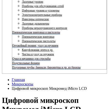
Лазерные уровни
Приборы для обслуживания сетей
Цифровые уровни и угломеры
Электроизмерительные приборы
Нивелиры оптические
Лазерные дальномеры
Приборы неразрушающего контроля
Пневматические винтовки и пистолеты
Пневматические винтовки
Пневматические пистолеты
Оружейный тюнинг, уход за оружием
Камуфляжная лента и др.
Чистка и уход за оружием
Очки и наушники для стрельбы
Подствольные фонари
Подзорные трубы, бинокли, барометры и др. из бронзы
Главная
Микроскопы
Цифровой микроскоп Микромед iMicro LCD
Цифровой микроскоп