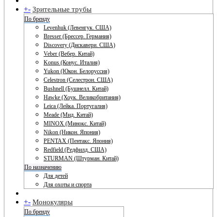
+
-
Зрительные трубы
По бренду
Levenhuk (Левенгук. США)
Bresser (Брессер. Германия)
Discovery (Дискавери. США)
Veber (Вебер. Китай)
Konus (Конус. Италия)
Yukon (Юкон. Белоруссия)
Celestron (Селестрон. США)
Bushnell (Бушнелл. Китай)
Hawke (Хоук. Великобритания)
Leica (Лейка. Португалия)
Meade (Мид. Китай)
MINOX (Минокс. Китай)
Nikon (Никон. Япония)
PENTAX (Пентакс. Япония)
Redfield (Редфилд. США)
STURMAN (Штурман. Китай)
По назначению
Для детей
Для охоты и спорта
+
-
Монокуляры
По бренду