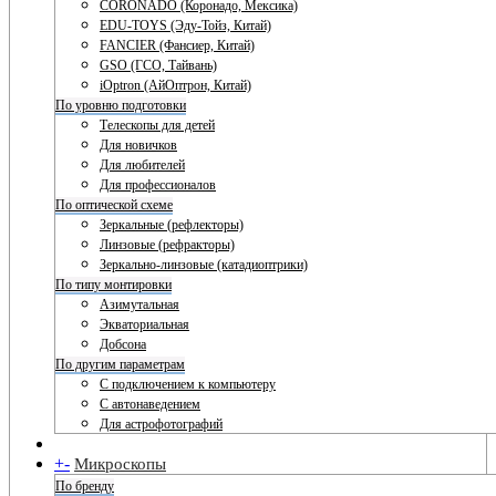
CORONADO (Коронадо, Мексика)
EDU-TOYS (Эду-Тойз, Китай)
FANCIER (Фансиер, Китай)
GSO (ГСО, Тайвань)
iOptron (АйОптрон, Китай)
По уровню подготовки
Телескопы для детей
Для новичков
Для любителей
Для профессионалов
По оптической схеме
Зеркальные (рефлекторы)
Линзовые (рефракторы)
Зеркально-линзовые (катадиоптрики)
По типу монтировки
Азимутальная
Экваториальная
Добсона
По другим параметрам
С подключением к компьютеру
С автонаведением
Для астрофотографий
+
-
Микроскопы
По бренду