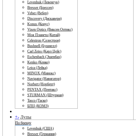
Levenhuk (Левенгук)
Bresser (Брессер)
Veber (Вебер)
Discovery (Дискавери)
Konus (Конус)
Vixen Optics (Виксен Оптикс)
Моя Планета (Китай)
Celestron (Селестрон)
Bushnell (Бушнелл)
Carl Zeiss (Карл Цейс)
Eschenbach (Эшенбах)
Kenko (Кенко)
Leica (Лейка)
MINOX (Минокс)
Navigator (Навигатор)
Norbert (Норберт)
PENTAX (Пентакс)
STURMAN (Штурман)
Tasco (Таско)
БПЦ (КОМЗ)
+
-
Лупы
По бренду
Levenhuk (США)
Bresser (Германия)