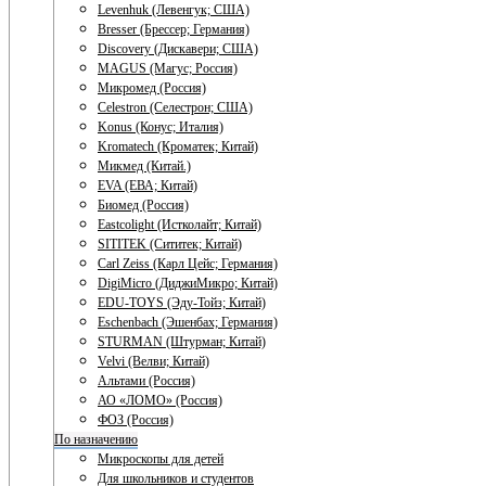
Levenhuk (Левенгук; США)
Bresser (Брессер; Германия)
Discovery (Дискавери; США)
MAGUS (Магус; Россия)
Микромед (Россия)
Celestron (Селестрон; США)
Konus (Конус; Италия)
Kromatech (Кроматек; Китай)
Микмед (Китай.)
EVA (ЕВА; Китай)
Биомед (Россия)
Eastcolight (Истколайт; Китай)
SITITEK (Сититек; Китай)
Carl Zeiss (Карл Цейс; Германия)
DigiMicro (ДиджиМикро; Китай)
EDU-TOYS (Эду-Тойз; Китай)
Eschenbach (Эшенбах; Германия)
STURMAN (Штурман; Китай)
Velvi (Велви; Китай)
Альтами (Россия)
АО «ЛОМО» (Россия)
ФОЗ (Россия)
По назначению
Микроскопы для детей
Для школьников и студентов