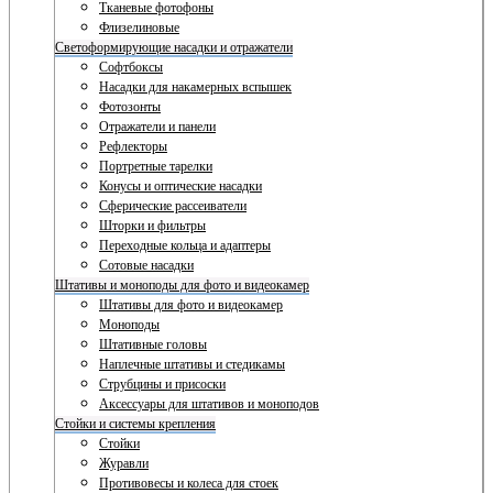
Тканевые фотофоны
Флизелиновые
Светоформирующие насадки и отражатели
Софтбоксы
Насадки для накамерных вспышек
Фотозонты
Отражатели и панели
Рефлекторы
Портретные тарелки
Конусы и оптические насадки
Сферические рассеиватели
Шторки и фильтры
Переходные кольца и адаптеры
Сотовые насадки
Штативы и моноподы для фото и видеокамер
Штативы для фото и видеокамер
Моноподы
Штативные головы
Наплечные штативы и стедикамы
Струбцины и присоски
Аксессуары для штативов и моноподов
Стойки и системы крепления
Стойки
Журавли
Противовесы и колеса для стоек