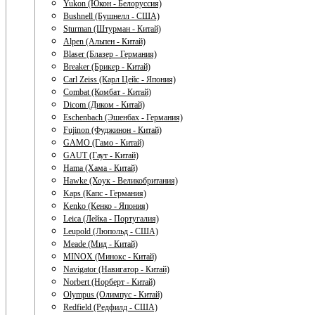
Yukon (Юкон - Белоруссия)
Bushnell (Бушнелл - США)
Sturman (Штурман - Китай)
Alpen (Альпен - Китай)
Blaser (Блазер - Германия)
Breaker (Брикер - Китай)
Carl Zeiss (Карл Цейс - Япония)
Combat (Комбат - Китай)
Dicom (Диком - Китай)
Eschenbach (Эшенбах - Германия)
Fujinon (Фуджинон - Китай)
GAMO (Гамо - Китай)
GAUT (Гаут - Китай)
Hama (Хама - Китай)
Hawke (Хоук - Великобритания)
Kaps (Капс - Германия)
Kenko (Кенко - Япония)
Leica (Лейка - Португалия)
Leupold (Люпольд - США)
Meade (Мид - Китай)
MINOX (Минокс - Китай)
Navigator (Навигатор - Китай)
Norbert (Норберт - Китай)
Olympus (Олимпус - Китай)
Redfield (Редфилд - США)