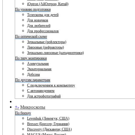
iOptron (АйОптрон, Китай)
По уровню подготовки
Телескопы для детей
Для новичков
Для любителей
Для профессионалов
По оптической схеме
Зеркальные (рефлекторы)
Линзовые (рефракторы)
Зеркально-линзовые (катадиоптрики)
По типу монтировки
Азимутальная
Экваториальная
Добсона
По другим параметрам
С подключением к компьютеру
С автонаведением
Для астрофотографий
+
-
Микроскопы
По бренду
Levenhuk (Левенгук; США)
Bresser (Брессер; Германия)
Discovery (Дискавери; США)
MAGUS (Магус; Россия)