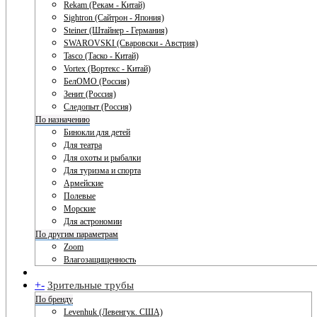
Rekam (Рекам - Китай)
Sightron (Сайтрон - Япония)
Steiner (Штайнер - Германия)
SWAROVSKI (Сваровски - Австрия)
Tasco (Таско - Китай)
Vortex (Вортекс - Китай)
БелОМО (Россия)
Зенит (Россия)
Следопыт (Россия)
По назначению
Бинокли для детей
Для театра
Для охоты и рыбалки
Для туризма и спорта
Армейские
Полевые
Морские
Для астрономии
По другим параметрам
Zoom
Влагозащищенность
+
-
Зрительные трубы
По бренду
Levenhuk (Левенгук. США)