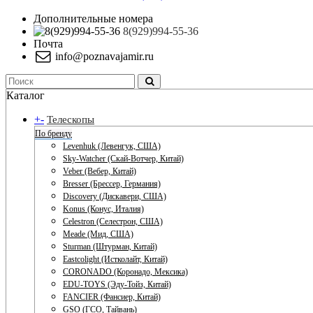
Дополнительные номера
8(929)994-55-36
Почта
info@poznavajamir.ru
Каталог
+
-
Телескопы
По бренду
Levenhuk (Левенгук, США)
Sky-Watcher (Скай-Вотчер, Китай)
Veber (Вебер, Китай)
Bresser (Брессер, Германия)
Discovery (Дискавери, США)
Konus (Конус, Италия)
Celestron (Селестрон, США)
Meade (Мид, США)
Sturman (Штурман, Китай)
Eastcolight (Истколайт, Китай)
CORONADO (Коронадо, Мексика)
EDU-TOYS (Эду-Тойз, Китай)
FANCIER (Фансиер, Китай)
GSO (ГСО, Тайвань)