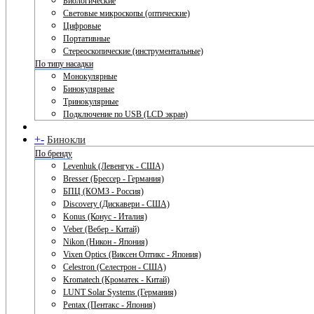
Биологические
Световые микроскопы (оптические)
Цифровые
Портативные
Стереоскопические (инструментальные)
По типу насадки
Монокулярные
Бинокулярные
Тринокулярные
Подключение по USB (LCD экран)
+
-
Бинокли
По бренду
Levenhuk (Левенгук - США)
Bresser (Брессер - Германия)
БПЦ (КОМЗ - Россия)
Discovery (Дискавери - США)
Konus (Конус - Италия)
Veber (Вебер - Китай)
Nikon (Никон - Япония)
Vixen Optics (Виксен Оптикс - Япония)
Celestron (Селестрон - США)
Kromatech (Кроматек - Китай)
LUNT Solar Systems (Германия)
Pentax (Пентакс - Япония)