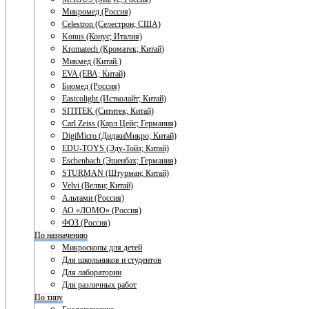
Микромед (Россия)
Celestron (Селестрон; США)
Konus (Конус; Италия)
Kromatech (Кроматек; Китай)
Микмед (Китай.)
EVA (ЕВА; Китай)
Биомед (Россия)
Eastcolight (Истколайт; Китай)
SITITEK (Сититек; Китай)
Carl Zeiss (Карл Цейс; Германия)
DigiMicro (ДиджиМикро; Китай)
EDU-TOYS (Эду-Тойз; Китай)
Eschenbach (Эшенбах; Германия)
STURMAN (Штурман; Китай)
Velvi (Велви; Китай)
Альтами (Россия)
АО «ЛОМО» (Россия)
ФОЗ (Россия)
По назначению
Микроскопы для детей
Для школьников и студентов
Для лаборатории
Для различных работ
По типу