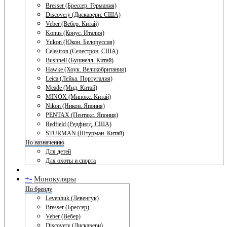
Bresser (Брессер. Германия)
Discovery (Дискавери. США)
Veber (Вебер. Китай)
Konus (Конус. Италия)
Yukon (Юкон. Белоруссия)
Celestron (Селестрон. США)
Bushnell (Бушнелл. Китай)
Hawke (Хоук. Великобритания)
Leica (Лейка. Португалия)
Meade (Мид. Китай)
MINOX (Минокс. Китай)
Nikon (Никон. Япония)
PENTAX (Пентакс. Япония)
Redfield (Редфилд. США)
STURMAN (Штурман. Китай)
По назначению
Для детей
Для охоты и спорта
+
-
Монокуляры
По бренду
Levenhuk (Левенгук)
Bresser (Брессер)
Veber (Вебер)
Discovery (Дискавери)