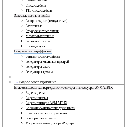
Светоловушки
Синхрокабели
TTL синхрокабели
Запасные лампы и колбы
Газоразрядные (импульсные)
Галогенные
Флуоресцентные лампы
Металлогалогенные
Защитные стекла
Светодиодные
Генераторы спецэффектов
Вентиляторы студийные
Генераторы мыльных пузырей
Генераторы снега
Генераторы тумана
+
-
Видеооборудование
Видеомикшеры, конвертеры, контроллеры и аксессуары AVMATRIX
Видеокодеры
Видеомикшеры
Видеомониторы AVMATRIX
Волоконно-оптические удлинители
Камеры и пульты управления
Конвертеры сигналов
Матричные коммутаторы/Роутеры