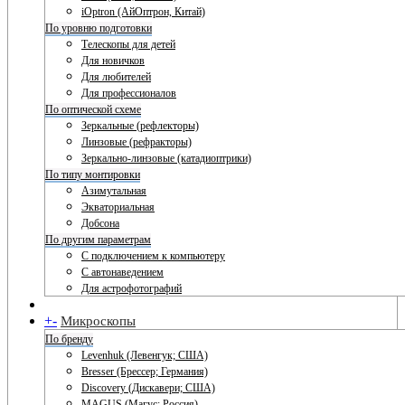
iOptron (АйОптрон, Китай)
По уровню подготовки
Телескопы для детей
Для новичков
Для любителей
Для профессионалов
По оптической схеме
Зеркальные (рефлекторы)
Линзовые (рефракторы)
Зеркально-линзовые (катадиоптрики)
По типу монтировки
Азимутальная
Экваториальная
Добсона
По другим параметрам
С подключением к компьютеру
С автонаведением
Для астрофотографий
+
-
Микроскопы
По бренду
Levenhuk (Левенгук; США)
Bresser (Брессер; Германия)
Discovery (Дискавери; США)
MAGUS (Магус; Россия)