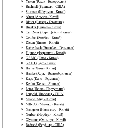
Yukon (Юкон - Белоруссия)
Bushnell (Бушнелл - США)
Sturman (Штурман - Китай)
Alpen (Альпен - Китай)
Blaser (Блазер - Германия)
Breaker (Брикер - Китай)
Carl Zeiss (Карл Цейс - Япония)
Combat (Комбат - Китай)
Dicom (Диком - Китай)
Eschenbach (Эшенбах - Германия)
Fujinon (Фуджинон - Китай)
GAMO (Гамо - Китай)
GAUT (Гаут - Китай)
Hama (Хама - Китай)
Hawke (Хоук - Великобритания)
Kaps (Капс - Германия)
Kenko (Кенко - Япония)
Leica (Лейка - Португалия)
Leupold (Люпольд - США)
Meade (Мид - Китай)
MINOX (Минокс - Китай)
Navigator (Навигатор - Китай)
Norbert (Норберт - Китай)
Olympus (Олимпус - Китай)
Redfield (Редфилд - США)