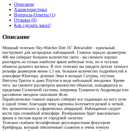
Описание
Характеристики
Вопросы-Ответы (1)
Отзывы (0)
Как сделать заказ?
Описание
Мощный телескоп Sky-Watcher Dob 16" Retractable - идеальный
инструмент для загородных наблюдений. Главное зеркало диаметром
406 мм собирает большое количество света - вы сможете хорошо
разглядеть не только наиболее яркие небесные тела, но и тусклые
объекты дальнего космоса. В этот телескоп вы увидите детали лунного
рельефа диаметром менее 1,5 км, большое количество подробностей в
атмосфере Юпитера, деление Энке в кольцах Сатурна, спутник
Нептуна Тритон и даже Плутон в виде небольшой звездочки. Кроме
того, вы сможете рассмотреть множество объектов, находящихся за
пределами Солнечной системы, например Туманность Андромеды или
рассеянное звездное скопление Ясли.
Параболическое главное зеркало собирает все падающие на него лучи
в одной точке, благодаря чему картинка получается резкой и четкой,
без хроматических и сферических аберраций. Наблюдения следует
вести при спокойной атмосфере. Изображение будет максимально
ярким и чистым вдали от городской засветки.
Телескоп снабжен безлюфтовым двухскоростным фокусером
Крейфорда, который обеспечивает плавную и очень точную