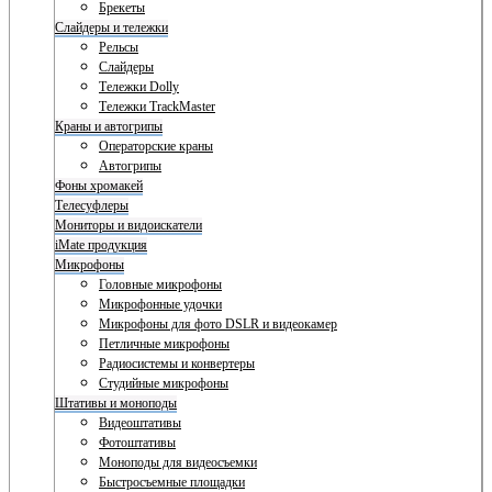
Брекеты
Слайдеры и тележки
Рельсы
Слайдеры
Тележки Dolly
Тележки TrackMaster
Краны и автогрипы
Операторские краны
Автогрипы
Фоны хромакей
Телесуфлеры
Мониторы и видоискатели
iMate продукция
Микрофоны
Головные микрофоны
Микрофонные удочки
Микрофоны для фото DSLR и видеокамер
Петличные микрофоны
Радиосистемы и конвертеры
Студийные микрофоны
Штативы и моноподы
Видеоштативы
Фотоштативы
Моноподы для видеосъемки
Быстросъемные площадки