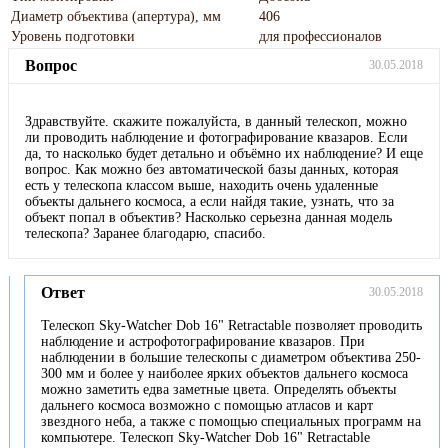
Диаметр объектива (апертура), мм
406
Уровень подготовки
для профессионалов
Вопрос
30.05.2018
Здравствуйте. скажите пожалуйста, в данный телескоп, можно
ли проводить наблюдение и фотографирование квазаров. Если
да, то насколько будет детально и объёмно их наблюдение? И еще
вопрос. Как можно без автоматической базы данных, которая
есть у телескопа классом выше, находить очень удаленные
объекты дальнего космоса, а если найдя такие, узнать, что за
объект попал в объектив? Насколько серьезна данная модель
телескопа? Заранее благодарю, спасибо.
Ответ
30.05.2018
Телескоп Sky-Watcher Dob 16" Retractable позволяет проводить
наблюдение и астрофотографирование квазаров. При
наблюдении в большие телескопы с диаметром объектива 250-
300 мм и более у наиболее ярких объектов дальнего космоса
можно заметить едва заметные цвета. Определять объекты
дальнего космоса возможно с помощью атласов и карт
звездного неба, а также с помощью специальных программ на
компьютере. Телескоп Sky-Watcher Dob 16" Retractable