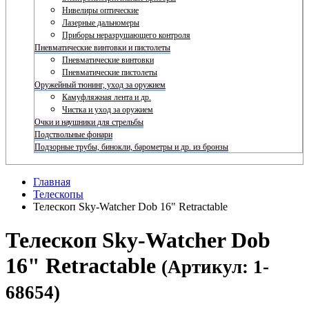
Нивелиры оптические
Лазерные дальномеры
Приборы неразрушающего контроля
Пневматические винтовки и пистолеты
Пневматические винтовки
Пневматические пистолеты
Оружейный тюнинг, уход за оружием
Камуфляжная лента и др.
Чистка и уход за оружием
Очки и наушники для стрельбы
Подствольные фонари
Подзорные трубы, бинокли, барометры и др. из бронзы
Главная
Телескопы
Телескоп Sky-Watcher Dob 16" Retractable
Телескоп Sky-Watcher Dob
16" Retractable
(Артикул: 1-
68654)