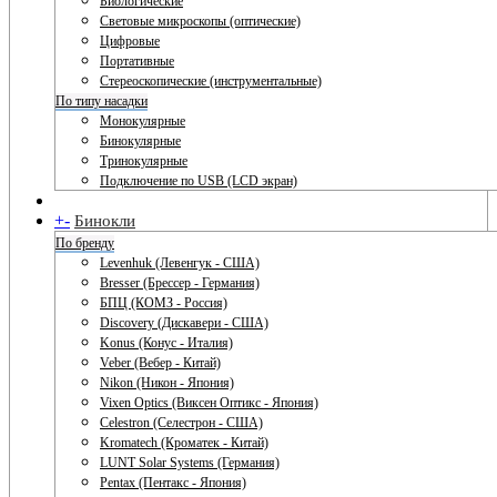
Биологические
Световые микроскопы (оптические)
Цифровые
Портативные
Стереоскопические (инструментальные)
По типу насадки
Монокулярные
Бинокулярные
Тринокулярные
Подключение по USB (LCD экран)
+
-
Бинокли
По бренду
Levenhuk (Левенгук - США)
Bresser (Брессер - Германия)
БПЦ (КОМЗ - Россия)
Discovery (Дискавери - США)
Konus (Конус - Италия)
Veber (Вебер - Китай)
Nikon (Никон - Япония)
Vixen Optics (Виксен Оптикс - Япония)
Celestron (Селестрон - США)
Kromatech (Кроматек - Китай)
LUNT Solar Systems (Германия)
Pentax (Пентакс - Япония)