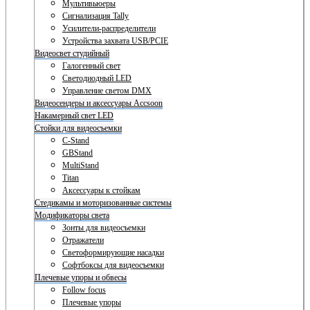
Мультивьюеры
Сигнализация Tally
Усилители-распределители
Устройства захвата USB/PCIE
Видеосвет студийный
Галогенный свет
Светодиодный LED
Управление светом DMX
Видеосендеры и аксессуары Accsoon
Накамерный свет LED
Стойки для видеосъемки
C-Stand
GBStand
MultiStand
Titan
Аксессуары к стойкам
Стедикамы и моторизованные системы
Модификаторы света
Зонты для видеосъемки
Отражатели
Светоформирующие насадки
Софтбоксы для видеосъемки
Плечевые упоры и обвесы
Follow focus
Плечевые упоры