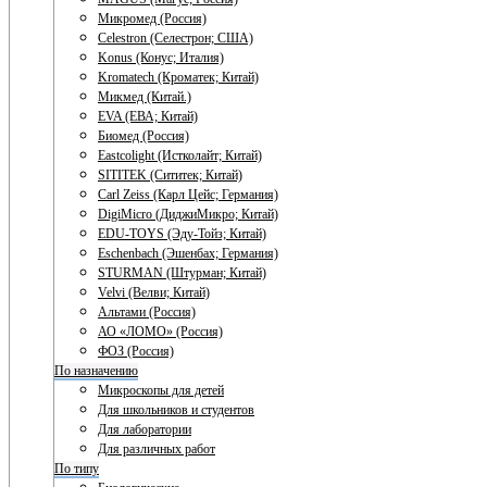
Микромед (Россия)
Celestron (Селестрон; США)
Konus (Конус; Италия)
Kromatech (Кроматек; Китай)
Микмед (Китай.)
EVA (ЕВА; Китай)
Биомед (Россия)
Eastcolight (Истколайт; Китай)
SITITEK (Сититек; Китай)
Carl Zeiss (Карл Цейс; Германия)
DigiMicro (ДиджиМикро; Китай)
EDU-TOYS (Эду-Тойз; Китай)
Eschenbach (Эшенбах; Германия)
STURMAN (Штурман; Китай)
Velvi (Велви; Китай)
Альтами (Россия)
АО «ЛОМО» (Россия)
ФОЗ (Россия)
По назначению
Микроскопы для детей
Для школьников и студентов
Для лаборатории
Для различных работ
По типу