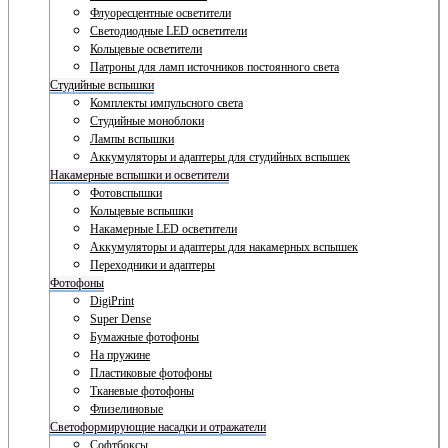
Флуоресцентные осветители
Светодиодные LED осветители
Кольцевые осветители
Патроны для ламп источников постоянного света
Студийные вспышки
Комплекты импульсного света
Студийные моноблоки
Лампы вспышки
Аккумуляторы и адаптеры для студийных вспышек
Накамерные вспышки и осветители
Фотовспышки
Кольцевые вспышки
Накамерные LED осветители
Аккумуляторы и адаптеры для накамерных вспышек
Переходники и адаптеры
Фотофоны
DigiPrint
Super Dense
Бумажные фотофоны
На пружине
Пластиковые фотофоны
Тканевые фотофоны
Флизелиновые
Светоформирующие насадки и отражатели
Софтбоксы