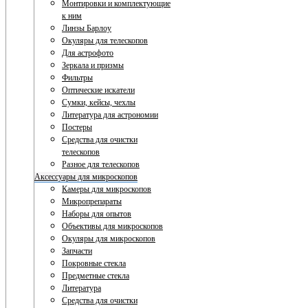
Монтировки и комплектующие
к ним
Линзы Барлоу
Окуляры для телескопов
Для астрофото
Зеркала и призмы
Фильтры
Оптические искатели
Сумки, кейсы, чехлы
Литература для астрономии
Постеры
Средства для очистки
телескопов
Разное для телескопов
Аксессуары для микроскопов
Камеры для микроскопов
Микропрепараты
Наборы для опытов
Объективы для микроскопов
Окуляры для микроскопов
Запчасти
Покровные стекла
Предметные стекла
Литература
Средства для очистки