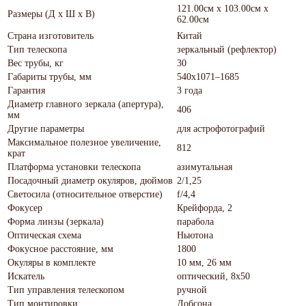
121.00см x 103.00см x
Размеры (Д х Ш х В)
62.00см
Страна изготовитель
Китай
Тип телескопа
зеркальный (рефлектор)
Вес трубы, кг
30
Габариты трубы, мм
540x1071–1685
Гарантия
3 года
Диаметр главного зеркала (апертура),
406
мм
Другие параметры
для астрофотографий
Максимальное полезное увеличение,
812
крат
Платформа установки телескопа
азимутальная
Посадочный диаметр окуляров, дюймов
2/1,25
Светосила (относительное отверстие)
f/4,4
Фокусер
Крейфорда, 2
Форма линзы (зеркала)
парабола
Оптическая схема
Ньютона
Фокусное расстояние, мм
1800
Окуляры в комплекте
10 мм, 26 мм
Искатель
оптический, 8x50
Тип управления телескопом
ручной
Тип монтировки
Добсона