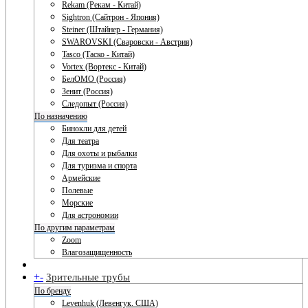
Rekam (Рекам - Китай)
Sightron (Сайтрон - Япония)
Steiner (Штайнер - Германия)
SWAROVSKI (Сваровски - Австрия)
Tasco (Таско - Китай)
Vortex (Вортекс - Китай)
БелОМО (Россия)
Зенит (Россия)
Следопыт (Россия)
По назначению
Бинокли для детей
Для театра
Для охоты и рыбалки
Для туризма и спорта
Армейские
Полевые
Морские
Для астрономии
По другим параметрам
Zoom
Влагозащищенность
+
-
Зрительные трубы
По бренду
Levenhuk (Левенгук. США)