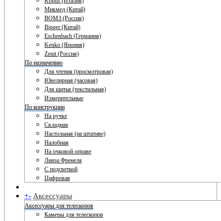
Konus (Италия)
Микмед (Китай)
ВОМЗ (Россия)
Bigger (Китай)
Eschenbach (Германия)
Kenko (Япония)
Zenit (Россия)
По назначению
Для чтения (просмотровая)
Ювелирная (часовая)
Для шитья (текстильная)
Измерительные
По конструкции
На ручке
Складная
Настольная (на штативе)
Налобная
На очковой оправе
Линза Френеля
С подсветкой
Цифровая
+
-
Аксессуары
Аксессуары для телескопов
Камеры для телескопов