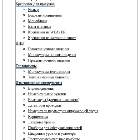
Крепления для прицелов
Кольца
Боковые кронштейны
Моноблоки
Базы и планки
Крепления на WEAVER
Крепления на ласточкин хвост
ПНВ
Бинокли ночного видения
Монокуляры ночного видения
Прицелы ночного видения
Тепловизоры
Монокуляры тепловизоры
Тепловизионные бинокли
Измерительные инструменты
Видеоэндоскопы
Измерительные рулетки
Влагомеры (датчики влажности)
Детекторы проводки
Измерители параметров окружающей среды
Курвиметры
Лазерные уровни
Приборы для обслуживания сетей
Цифровые уровни и угломеры
Электроизмерительные приборы