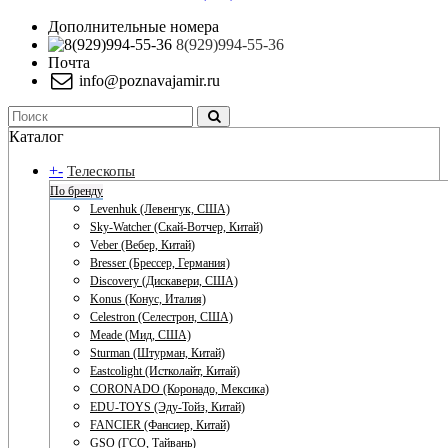
Дополнительные номера
8(929)994-55-36
Почта
info@poznavajamir.ru
Каталог
+
-
Телескопы
По бренду
Levenhuk (Левенгук, США)
Sky-Watcher (Скай-Вотчер, Китай)
Veber (Вебер, Китай)
Bresser (Брессер, Германия)
Discovery (Дискавери, США)
Konus (Конус, Италия)
Celestron (Селестрон, США)
Meade (Мид, США)
Sturman (Штурман, Китай)
Eastcolight (Истколайт, Китай)
CORONADO (Коронадо, Мексика)
EDU-TOYS (Эду-Тойз, Китай)
FANCIER (Фансиер, Китай)
GSO (ГСО, Тайвань)