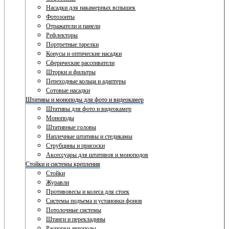
Насадки для накамерных вспышек
Фотозонты
Отражатели и панели
Рефлекторы
Портретные тарелки
Конусы и оптические насадки
Сферические рассеиватели
Шторки и фильтры
Переходные кольца и адаптеры
Сотовые насадки
Штативы и моноподы для фото и видеокамер
Штативы для фото и видеокамер
Моноподы
Штативные головы
Наплечные штативы и стедикамы
Струбцины и присоски
Аксессуары для штативов и моноподов
Стойки и системы крепления
Стойки
Журавли
Противовесы и колеса для стоек
Системы подъема и установки фонов
Потолочные системы
Штанги и перекладины
Распорки автополы