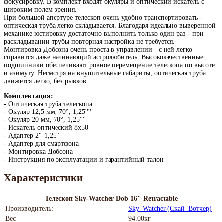
фокусировку. В комплект входят окуляры и оптический искатель с
широким полем зрения.
При большой апертуре телескоп очень удобно транспортировать -
оптическая труба легко складывается. Благодаря идеально выверенной
механике юстировку достаточно выполнить только один раз - при
раскладывании трубы повторная настройка не требуется.
Монтировка Добсона очень проста в управлении - с ней легко
справится даже начинающий астролюбитель. Высококачественные
подшипники обеспечивают ровное перемещение телескопа по высоте
и азимуту. Несмотря на внушительные габариты, оптическая труба
движется легко, без рывков.
Комплектация:
- Оптическая труба телескопа
- Окуляр 12,5 мм, 70°, 1,25''''
- Окуляр 20 мм, 70°, 1,25''''
- Искатель оптический 8x50
- Адаптер 2"-1,25"
- Адаптер для смартфона
- Монтировка Добсона
- Инструкция по эксплуатации и гарантийный талон
Характеристики
Телескоп Sky-Watcher Dob 16" Retractable
Производитель:
Sky–Watcher (Скай–Вотчер)
Вес
94.00кг