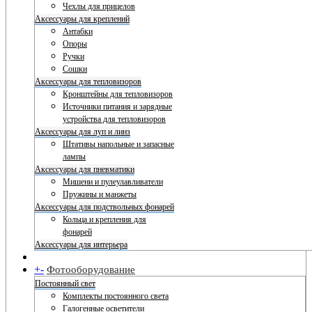
Чехлы для прицелов
Аксессуары для креплений
Антабки
Опоры
Ручки
Сошки
Аксессуары для тепловизоров
Кронштейны для тепловизоров
Источники питания и зарядные
устройства для тепловизоров
Аксессуары для луп и линз
Штативы напольные и запасные
лампы
Аксессуары для пневматики
Мишени и пулеулавливатели
Пружины и манжеты
Аксессуары для подствольных фонарей
Кольца и крепления для
фонарей
Аксессуары для интерьера
+
-
Фотооборудование
Постоянный свет
Комплекты постоянного света
Галогенные осветители