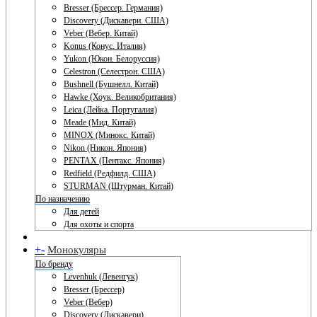
Bresser (Брессер. Германия)
Discovery (Дискавери. США)
Veber (Вебер. Китай)
Konus (Конус. Италия)
Yukon (Юкон. Белоруссия)
Celestron (Селестрон. США)
Bushnell (Бушнелл. Китай)
Hawke (Хоук. Великобритания)
Leica (Лейка. Португалия)
Meade (Мид. Китай)
MINOX (Минокс. Китай)
Nikon (Никон. Япония)
PENTAX (Пентакс. Япония)
Redfield (Редфилд. США)
STURMAN (Штурман. Китай)
По назначению
Для детей
Для охоты и спорта
+
-
Монокуляры
По бренду
Levenhuk (Левенгук)
Bresser (Брессер)
Veber (Вебер)
Discovery (Дискавери)