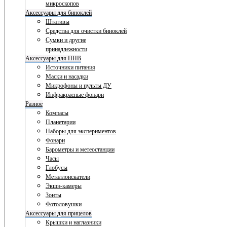
микроскопов
Аксессуары для биноклей
Штативы
Средства для очистки биноклей
Сумки и другие
принадлежности
Аксессуары для ПНВ
Источники питания
Маски и насадки
Микрофоны и пульты ДУ
Инфракрасные фонари
Разное
Компасы
Планетарии
Наборы для экспериментов
Фонари
Барометры и метеостанции
Часы
Глобусы
Металлоискатели
Экшн-камеры
Зонты
Фотоловушки
Аксессуары для прицелов
Крышки и наглазники