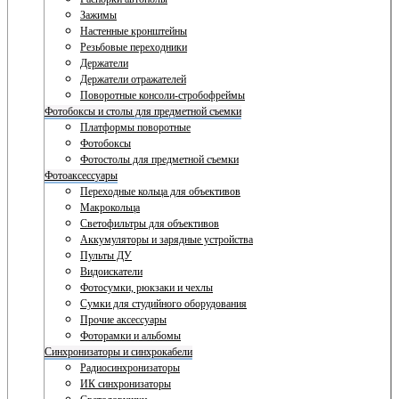
Зажимы
Настенные кронштейны
Резьбовые переходники
Держатели
Держатели отражателей
Поворотные консоли-стробофреймы
Фотобоксы и столы для предметной съемки
Платформы поворотные
Фотобоксы
Фотостолы для предметной съемки
Фотоаксессуары
Переходные кольца для объективов
Макрокольца
Светофильтры для объективов
Аккумуляторы и зарядные устройства
Пульты ДУ
Видоискатели
Фотосумки, рюкзаки и чехлы
Сумки для студийного оборудования
Прочие аксессуары
Фоторамки и альбомы
Синхронизаторы и синхрокабели
Радиосинхронизаторы
ИК синхронизаторы