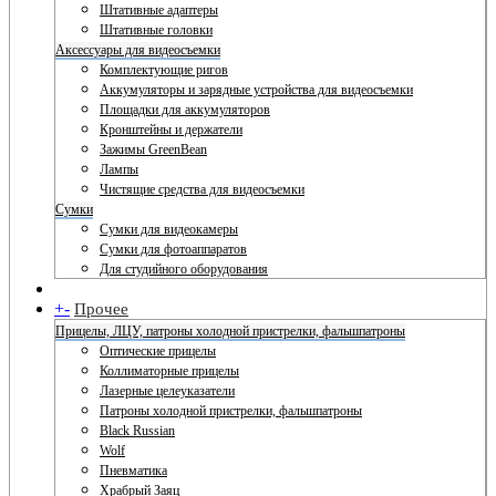
Штативные адаптеры
Штативные головки
Аксессуары для видеосъемки
Комплектующие ригов
Аккумуляторы и зарядные устройства для видеосъемки
Площадки для аккумуляторов
Кронштейны и держатели
Зажимы GreenBean
Лампы
Чистящие средства для видеосъемки
Сумки
Сумки для видеокамеры
Сумки для фотоаппаратов
Для студийного оборудования
+
-
Прочее
Прицелы, ЛЦУ, патроны холодной пристрелки, фальшпатроны
Оптические прицелы
Коллиматорные прицелы
Лазерные целеуказатели
Патроны холодной пристрелки, фальшпатроны
Black Russian
Wolf
Пневматика
Храбрый Заяц