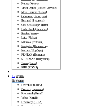
Konus (Конус)
Vixen Optics (Виксен Оптикс)
Моя Планета (Китай)
Celestron (Селестрон)
Bushnell (Бушнелл)
Carl Zeiss (Карл Цейс)
Eschenbach (Эшенбах)
Kenko (Кенко)
Leica (Лейка)
MINOX (Минокс)
Navigator (Навигатор)
Norbert (Норберт)
PENTAX (Пентакс)
STURMAN (Штурман)
Tasco (Таско)
БПЦ (КОМЗ)
+
-
Лупы
По бренду
Levenhuk (США)
Bresser (Германия)
Kromatech (Китай)
Veber (Китай)
Discovery (США)