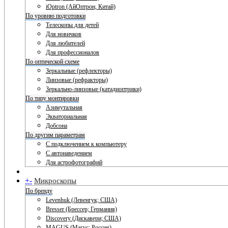
iOptron (АйОптрон, Китай)
По уровню подготовки
Телескопы для детей
Для новичков
Для любителей
Для профессионалов
По оптической схеме
Зеркальные (рефлекторы)
Линзовые (рефракторы)
Зеркально-линзовые (катадиоптрики)
По типу монтировки
Азимутальная
Экваториальная
Добсона
По другим параметрам
С подключением к компьютеру
С автонаведением
Для астрофотографий
+
-
Микроскопы
По бренду
Levenhuk (Левенгук; США)
Bresser (Брессер; Германия)
Discovery (Дискавери; США)
MAGUS (Магус; Россия)