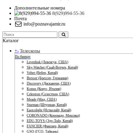
Дополнительные номера
8(929)994-55-36
Почта
info@poznavajamir.ru
Каталог
+
-
Телескопы
По бренду
Levenhuk (Левенгук, США)
Sky-Watcher (Скай-Вотчер, Китай)
Veber (Вебер, Китай)
Bresser (Брессер, Германия)
Discovery (Дискавери, США)
Konus (Конус, Италия)
Celestron (Селестрон, США)
Meade (Мид, США)
Sturman (Штурман, Китай)
Eastcolight (Истколайт, Китай)
CORONADO (Коронадо, Мексика)
EDU-TOYS (Эду-Тойз, Китай)
FANCIER (Фансиер, Китай)
GSO (ГСО, Тайвань)