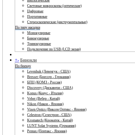
Биологические
Световые микроскопы (оптические)
Цифровые
Портативные
Стереоскопические (инструментальные)
По типу насадки
Монокулярные
Бинокулярные
Тринокулярные
Подключение по USB (LCD экран)
+
-
Бинокли
По бренду
Levenhuk (Левенгук - США)
Bresser (Брессер - Германия)
БПЦ (КОМЗ - Россия)
Discovery (Дискавери - США)
Konus (Конус - Италия)
Veber (Вебер - Китай)
Nikon (Никон - Япония)
Vixen Optics (Виксен Оптикс - Япония)
Celestron (Селестрон - США)
Kromatech (Кроматек - Китай)
LUNT Solar Systems (Германия)
Pentax (Пентакс - Япония)