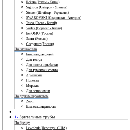
Rekam (Рекам - Китай)
Sightron (Сайтрон - Япония)
Steiner (Штайнер - Германия)
SWAROVSKI (Сваровски - Австрия)
Tasco (Таско - Китай)
Vortex (Вортекс - Китай)
БелОМО (Россия)
Зенит (Россия)
Следопыт (Россия)
По назначению
Бинокли для детей
Для театра
Для охоты и рыбалки
Для туризма и спорта
Армейские
Полевые
Морские
Для астрономии
По другим параметрам
Zoom
Влагозащищенность
+
-
Зрительные трубы
По бренду
Levenhuk (Левенгук. США)