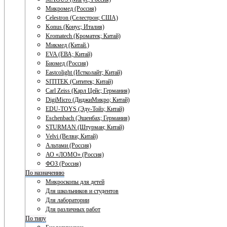
Микромед (Россия)
Celestron (Селестрон; США)
Konus (Конус; Италия)
Kromatech (Кроматек; Китай)
Микмед (Китай.)
EVA (ЕВА; Китай)
Биомед (Россия)
Eastcolight (Истколайт; Китай)
SITITEK (Сититек; Китай)
Carl Zeiss (Карл Цейс; Германия)
DigiMicro (ДиджиМикро; Китай)
EDU-TOYS (Эду-Тойз; Китай)
Eschenbach (Эшенбах; Германия)
STURMAN (Штурман; Китай)
Velvi (Велви; Китай)
Альтами (Россия)
АО «ЛОМО» (Россия)
ФОЗ (Россия)
По назначению
Микроскопы для детей
Для школьников и студентов
Для лаборатории
Для различных работ
По типу