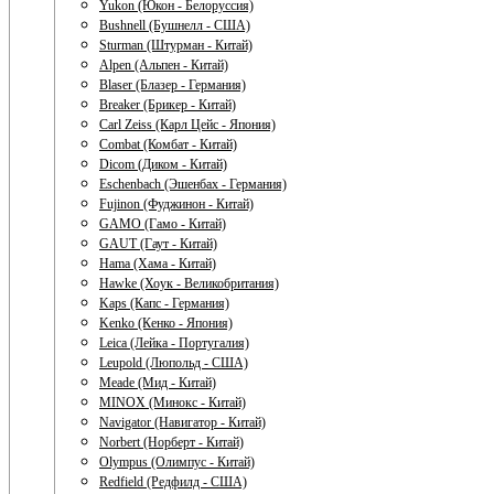
Yukon (Юкон - Белоруссия)
Bushnell (Бушнелл - США)
Sturman (Штурман - Китай)
Alpen (Альпен - Китай)
Blaser (Блазер - Германия)
Breaker (Брикер - Китай)
Carl Zeiss (Карл Цейс - Япония)
Combat (Комбат - Китай)
Dicom (Диком - Китай)
Eschenbach (Эшенбах - Германия)
Fujinon (Фуджинон - Китай)
GAMO (Гамо - Китай)
GAUT (Гаут - Китай)
Hama (Хама - Китай)
Hawke (Хоук - Великобритания)
Kaps (Капс - Германия)
Kenko (Кенко - Япония)
Leica (Лейка - Португалия)
Leupold (Люпольд - США)
Meade (Мид - Китай)
MINOX (Минокс - Китай)
Navigator (Навигатор - Китай)
Norbert (Норберт - Китай)
Olympus (Олимпус - Китай)
Redfield (Редфилд - США)