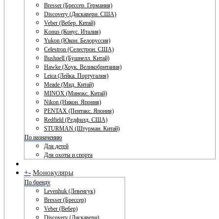
Bresser (Брессер. Германия)
Discovery (Дискавери. США)
Veber (Вебер. Китай)
Konus (Конус. Италия)
Yukon (Юкон. Белоруссия)
Celestron (Селестрон. США)
Bushnell (Бушнелл. Китай)
Hawke (Хоук. Великобритания)
Leica (Лейка. Португалия)
Meade (Мид. Китай)
MINOX (Минокс. Китай)
Nikon (Никон. Япония)
PENTAX (Пентакс. Япония)
Redfield (Редфилд. США)
STURMAN (Штурман. Китай)
По назначению
Для детей
Для охоты и спорта
+
-
Монокуляры
По бренду
Levenhuk (Левенгук)
Bresser (Брессер)
Veber (Вебер)
Discovery (Дискавери)