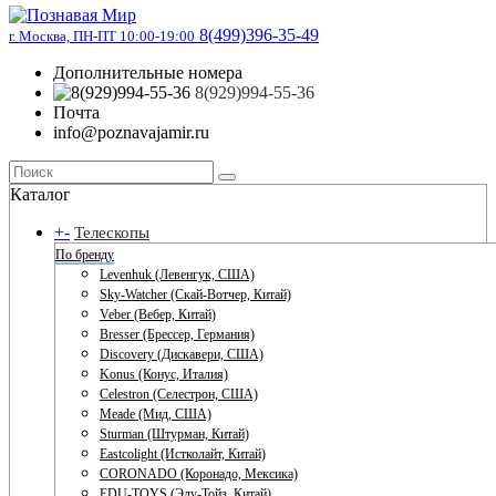
8(499)396-35-49
г. Москва, ПН-ПТ 10:00-19:00
Дополнительные номера
8(929)994-55-36
Почта
info@poznavajamir.ru
Каталог
+
-
Телескопы
По бренду
Levenhuk (Левенгук, США)
Sky-Watcher (Скай-Вотчер, Китай)
Veber (Вебер, Китай)
Bresser (Брессер, Германия)
Discovery (Дискавери, США)
Konus (Конус, Италия)
Celestron (Селестрон, США)
Meade (Мид, США)
Sturman (Штурман, Китай)
Eastcolight (Истколайт, Китай)
CORONADO (Коронадо, Мексика)
EDU-TOYS (Эду-Тойз, Китай)