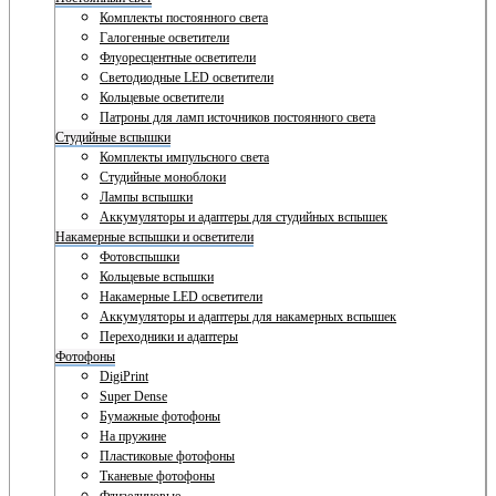
Комплекты постоянного света
Галогенные осветители
Флуоресцентные осветители
Светодиодные LED осветители
Кольцевые осветители
Патроны для ламп источников постоянного света
Студийные вспышки
Комплекты импульсного света
Студийные моноблоки
Лампы вспышки
Аккумуляторы и адаптеры для студийных вспышек
Накамерные вспышки и осветители
Фотовспышки
Кольцевые вспышки
Накамерные LED осветители
Аккумуляторы и адаптеры для накамерных вспышек
Переходники и адаптеры
Фотофоны
DigiPrint
Super Dense
Бумажные фотофоны
На пружине
Пластиковые фотофоны
Тканевые фотофоны