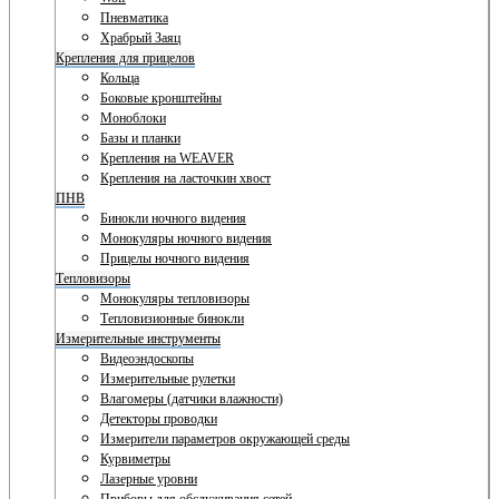
Пневматика
Храбрый Заяц
Крепления для прицелов
Кольца
Боковые кронштейны
Моноблоки
Базы и планки
Крепления на WEAVER
Крепления на ласточкин хвост
ПНВ
Бинокли ночного видения
Монокуляры ночного видения
Прицелы ночного видения
Тепловизоры
Монокуляры тепловизоры
Тепловизионные бинокли
Измерительные инструменты
Видеоэндоскопы
Измерительные рулетки
Влагомеры (датчики влажности)
Детекторы проводки
Измерители параметров окружающей среды
Курвиметры
Лазерные уровни