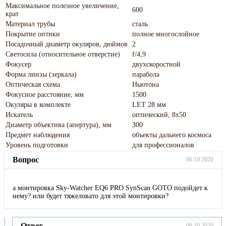
Максимальное полезное увеличение,
600
крат
Материал трубы
сталь
Покрытие оптики
полное многослойное
Посадочный диаметр окуляров, дюймов
2
Светосила (относительное отверстие)
f/4,9
Фокусер
двухскоростной
Форма линзы (зеркала)
парабола
Оптическая схема
Ньютона
Фокусное расстояние, мм
1500
Окуляры в комплекте
LET 28 мм
Искатель
оптический, 8x50
Диаметр объектива (апертура), мм
300
Предмет наблюдения
объекты дальнего космоса
Уровень подготовки
для профессионалов
Вопрос
06.10.2020
а монтировка Sky-Watcher EQ6 PRO SynScan GOTO подойдет к
нему? или будет тяжеловато для этой монтировки?
Ответ
06.10.2020