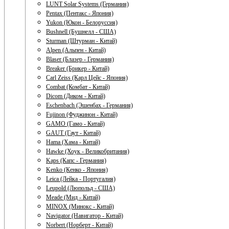
LUNT Solar Systems (Германия)
Pentax (Пентакс - Япония)
Yukon (Юкон - Белоруссия)
Bushnell (Бушнелл - США)
Sturman (Штурман - Китай)
Alpen (Альпен - Китай)
Blaser (Блазер - Германия)
Breaker (Брикер - Китай)
Carl Zeiss (Карл Цейс - Япония)
Combat (Комбат - Китай)
Dicom (Диком - Китай)
Eschenbach (Эшенбах - Германия)
Fujinon (Фуджинон - Китай)
GAMO (Гамо - Китай)
GAUT (Гаут - Китай)
Hama (Хама - Китай)
Hawke (Хоук - Великобритания)
Kaps (Капс - Германия)
Kenko (Кенко - Япония)
Leica (Лейка - Португалия)
Leupold (Люпольд - США)
Meade (Мид - Китай)
MINOX (Минокс - Китай)
Navigator (Навигатор - Китай)
Norbert (Норберт - Китай)