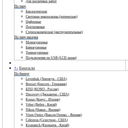
Для различных работ
По типу
Биологические
Световые микроскопы (оптические)
Цифровые
Портативные
Стереоскопические (инструментальные)
По типу насадки
Монокулярные
Бинокулярные
Тринокулярные
Подключение по USB (LCD экран)
+
-
Бинокли
По бренду
Levenhuk (Левенгук - США)
Bresser (Брессер - Германия)
БПЦ (КОМЗ - Россия)
Discovery (Дискавери - США)
Konus (Конус - Италия)
Veber (Вебер - Китай)
Nikon (Никон - Япония)
Vixen Optics (Виксен Оптикс - Япония)
Celestron (Селестрон - США)
Kromatech (Кроматек - Китай)