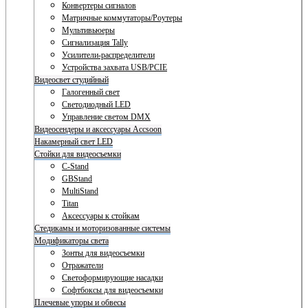
Конвертеры сигналов
Матричные коммутаторы/Роутеры
Мультивьюеры
Сигнализация Tally
Усилители-распределители
Устройства захвата USB/PCIE
Видеосвет студийный
Галогенный свет
Светодиодный LED
Управление светом DMX
Видеосендеры и аксессуары Accsoon
Накамерный свет LED
Стойки для видеосъемки
C-Stand
GBStand
MultiStand
Titan
Аксессуары к стойкам
Стедикамы и моторизованные системы
Модификаторы света
Зонты для видеосъемки
Отражатели
Светоформирующие насадки
Софтбоксы для видеосъемки
Плечевые упоры и обвесы