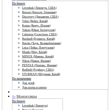
По бренду
Levenhuk (Левенгук. США)
Bresser (Брессер. Германия)
Discovery (Дискавери. США)
Veber (Вебер. Китай)
Konus (Конус. Италия)
Yukon (Юкон. Белоруссия)
Celestron (Селестрон. США)
Bushnell (Бушнелл. Китай)
Hawke (Хоук. Великобритания)
Leica (Лейка. Португалия)
Meade (Мид. Китай)
MINOX (Минокс. Китай)
Nikon (Никон. Япония)
PENTAX (Пентакс. Япония)
Redfield (Редфилд. США)
STURMAN (Штурман. Китай)
По назначению
Для детей
Для охоты и спорта
+
-
Монокуляры
По бренду
Levenhuk (Левенгук)