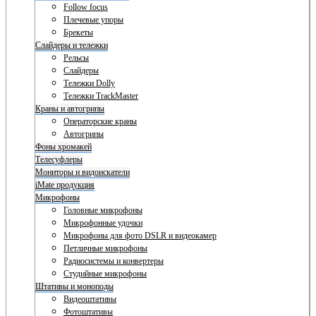
Follow focus
Плечевые упоры
Брекеты
Слайдеры и тележки
Рельсы
Слайдеры
Тележки Dolly
Тележки TrackMaster
Краны и автогрипы
Операторские краны
Автогрипы
Фоны хромакей
Телесуфлеры
Мониторы и видоискатели
iMate продукция
Микрофоны
Головные микрофоны
Микрофонные удочки
Микрофоны для фото DSLR и видеокамер
Петличные микрофоны
Радиосистемы и конвертеры
Студийные микрофоны
Штативы и моноподы
Видеоштативы
Фотоштативы