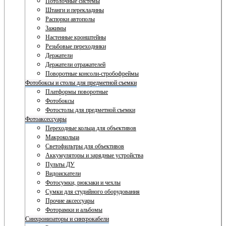
Потолочные системы
Штанги и перекладины
Распорки автополы
Зажимы
Настенные кронштейны
Резьбовые переходники
Держатели
Держатели отражателей
Поворотные консоли-стробофреймы
Фотобоксы и столы для предметной съемки
Платформы поворотные
Фотобоксы
Фотостолы для предметной съемки
Фотоаксессуары
Переходные кольца для объективов
Макрокольца
Светофильтры для объективов
Аккумуляторы и зарядные устройства
Пульты ДУ
Видоискатели
Фотосумки, рюкзаки и чехлы
Сумки для студийного оборудования
Прочие аксессуары
Фоторамки и альбомы
Синхронизаторы и синхрокабели