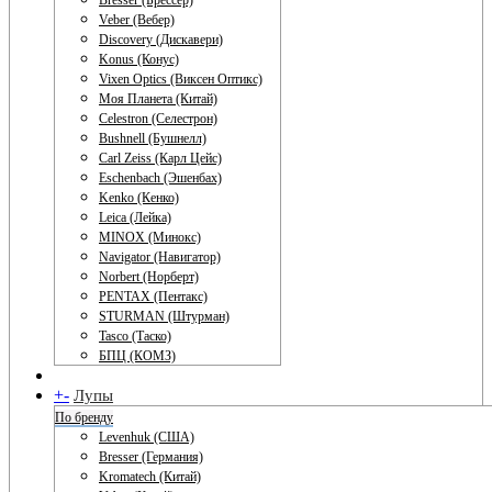
Bresser (Брессер)
Veber (Вебер)
Discovery (Дискавери)
Konus (Конус)
Vixen Optics (Виксен Оптикс)
Моя Планета (Китай)
Celestron (Селестрон)
Bushnell (Бушнелл)
Carl Zeiss (Карл Цейс)
Eschenbach (Эшенбах)
Kenko (Кенко)
Leica (Лейка)
MINOX (Минокс)
Navigator (Навигатор)
Norbert (Норберт)
PENTAX (Пентакс)
STURMAN (Штурман)
Tasco (Таско)
БПЦ (КОМЗ)
+
-
Лупы
По бренду
Levenhuk (США)
Bresser (Германия)
Kromatech (Китай)