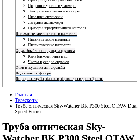
Приборы для обслуживания сетей
Цифровые уровни и угломеры
Электроизмерительные приборы
Нивелиры оптические
Лазерные дальномеры
Приборы неразрушающего контроля
Пневматические винтовки и пистолеты
Пневматические винтовки
Пневматические пистолеты
Оружейный тюнинг, уход за оружием
Камуфляжная лента и др.
Чистка и уход за оружием
Очки и наушники для стрельбы
Подствольные фонари
Подзорные трубы, бинокли, барометры и др. из бронзы
Главная
Телескопы
Труба оптическая Sky-Watcher BK P300 Steel OTAW Dual
Speed Focuser
Труба оптическая Sky-
Watcher BK P300 Steel OTAW