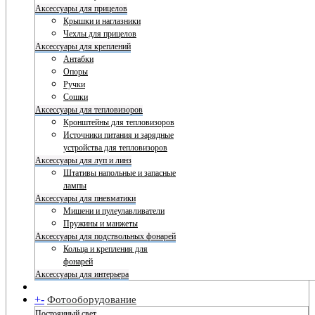
Аксессуары для прицелов
Крышки и наглазники
Чехлы для прицелов
Аксессуары для креплений
Антабки
Опоры
Ручки
Сошки
Аксессуары для тепловизоров
Кронштейны для тепловизоров
Источники питания и зарядные
устройства для тепловизоров
Аксессуары для луп и линз
Штативы напольные и запасные
лампы
Аксессуары для пневматики
Мишени и пулеулавливатели
Пружины и манжеты
Аксессуары для подствольных фонарей
Кольца и крепления для
фонарей
Аксессуары для интерьера
+
-
Фотооборудование
Постоянный свет