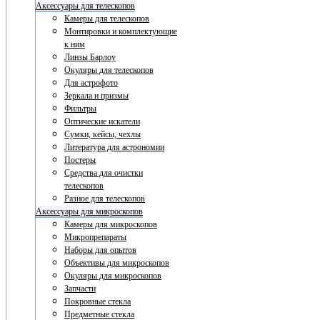
Аксессуары для телескопов
Камеры для телескопов
Монтировки и комплектующие
к ним
Линзы Барлоу
Окуляры для телескопов
Для астрофото
Зеркала и призмы
Фильтры
Оптические искатели
Сумки, кейсы, чехлы
Литература для астрономии
Постеры
Средства для очистки
телескопов
Разное для телескопов
Аксессуары для микроскопов
Камеры для микроскопов
Микропрепараты
Наборы для опытов
Объективы для микроскопов
Окуляры для микроскопов
Запчасти
Покровные стекла
Предметные стекла