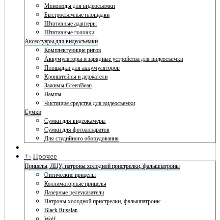
Моноподы для видеосъемки
Быстросъемные площадки
Штативные адаптеры
Штативные головки
Аксессуары для видеосъемки
Комплектующие ригов
Аккумуляторы и зарядные устройства для видеосъемки
Площадки для аккумуляторов
Кронштейны и держатели
Зажимы GreenBean
Лампы
Чистящие средства для видеосъемки
Сумки
Сумки для видеокамеры
Сумки для фотоаппаратов
Для студийного оборудования
+
-
Прочее
Прицелы, ЛЦУ, патроны холодной пристрелки, фальшпатроны
Оптические прицелы
Коллиматорные прицелы
Лазерные целеуказатели
Патроны холодной пристрелки, фальшпатроны
Black Russian
Wolf