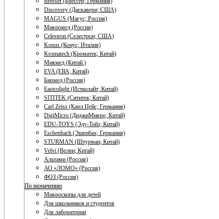
Bresser (Брессер; Германия)
Discovery (Дискавери; США)
MAGUS (Магус; Россия)
Микромед (Россия)
Celestron (Селестрон; США)
Konus (Конус; Италия)
Kromatech (Кроматек; Китай)
Микмед (Китай.)
EVA (ЕВА; Китай)
Биомед (Россия)
Eastcolight (Истколайт; Китай)
SITITEK (Сититек; Китай)
Carl Zeiss (Карл Цейс; Германия)
DigiMicro (ДиджиМикро; Китай)
EDU-TOYS (Эду-Тойз; Китай)
Eschenbach (Эшенбах; Германия)
STURMAN (Штурман; Китай)
Velvi (Велви; Китай)
Альтами (Россия)
АО «ЛОМО» (Россия)
ФОЗ (Россия)
По назначению
Микроскопы для детей
Для школьников и студентов
Для лаборатории