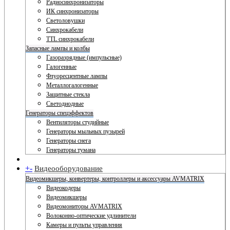
Радиосинхронизаторы
ИК синхронизаторы
Светоловушки
Синхрокабели
TTL синхрокабели
Запасные лампы и колбы
Газоразрядные (импульсные)
Галогенные
Флуоресцентные лампы
Металлогалогенные
Защитные стекла
Светодиодные
Генераторы спецэффектов
Вентиляторы студийные
Генераторы мыльных пузырей
Генераторы снега
Генераторы тумана
+
-
Видеооборудование
Видеомикшеры, конвертеры, контроллеры и аксессуары AVMATRIX
Видеокодеры
Видеомикшеры
Видеомониторы AVMATRIX
Волоконно-оптические удлинители
Камеры и пульты управления