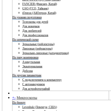
FANCIER (Фансиер, Китай)
GSO (ГСО, Тайвань)
iOptron (АйОптрон, Китай)
По уровню подготовки
Телескопы для детей
Для новичков
Для любителей
Для профессионалов
По оптической схеме
Зеркальные (рефлекторы)
Линзовые (рефракторы)
Зеркально-линзовые (катадиоптрики)
По типу монтировки
Азимутальная
Экваториальная
Добсона
По другим параметрам
С подключением к компьютеру
С автонаведением
Для астрофотографий
+
-
Микроскопы
По бренду
Levenhuk (Левенгук; США)