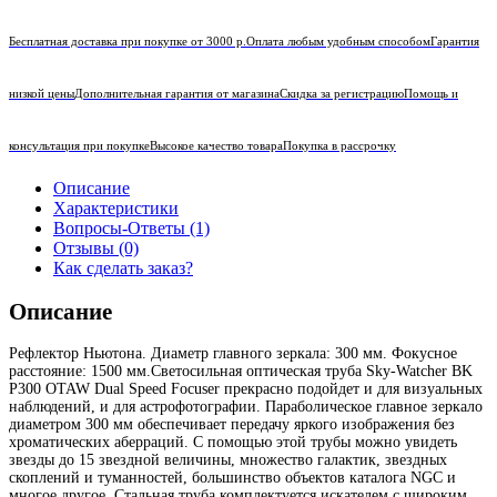
Бесплатная доставка при покупке от 3000 р.
Оплата любым удобным способом
Гарантия
низкой цены
Дополнительная гарантия от магазина
Скидка за регистрацию
Помощь и
консультация при покупке
Высокое качество товара
Покупка в рассрочку
Описание
Характеристики
Вопросы-Ответы (1)
Отзывы (0)
Как сделать заказ?
Описание
Рефлектор Ньютона. Диаметр главного зеркала: 300 мм. Фокусное
расстояние: 1500 мм.Светосильная оптическая труба Sky-Watcher BK
P300 OTAW Dual Speed Focuser прекрасно подойдет и для визуальных
наблюдений, и для астрофотографии. Параболическое главное зеркало
диаметром 300 мм обеспечивает передачу яркого изображения без
хроматических аберраций. С помощью этой трубы можно увидеть
звезды до 15 звездной величины, множество галактик, звездных
скоплений и туманностей, большинство объектов каталога NGC и
многое другое. Стальная труба комплектуется искателем с широким