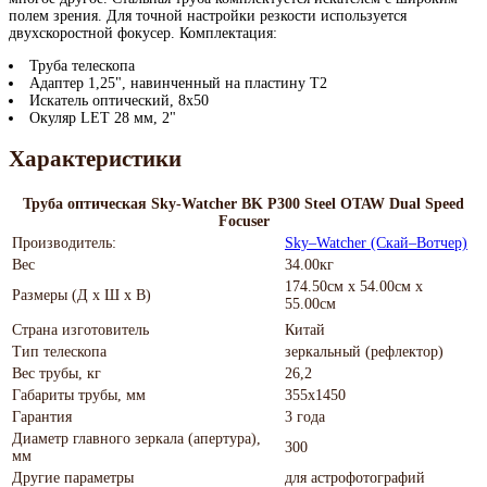
полем зрения. Для точной настройки резкости используется
двухскоростной фокусер. Комплектация:
Труба телескопа
Адаптер 1,25", навинченный на пластину Т2
Искатель оптический, 8x50
Окуляр LET 28 мм, 2"
Характеристики
Труба оптическая Sky-Watcher BK P300 Steel OTAW Dual Speed
Focuser
Производитель:
Sky–Watcher (Скай–Вотчер)
Вес
34.00кг
174.50см x 54.00см x
Размеры (Д х Ш х В)
55.00см
Страна изготовитель
Китай
Тип телескопа
зеркальный (рефлектор)
Вес трубы, кг
26,2
Габариты трубы, мм
355x1450
Гарантия
3 года
Диаметр главного зеркала (апертура),
300
мм
Другие параметры
для астрофотографий