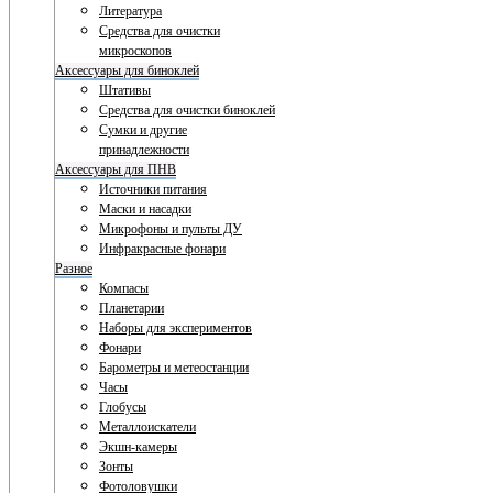
Литература
Средства для очистки
микроскопов
Аксессуары для биноклей
Штативы
Средства для очистки биноклей
Сумки и другие
принадлежности
Аксессуары для ПНВ
Источники питания
Маски и насадки
Микрофоны и пульты ДУ
Инфракрасные фонари
Разное
Компасы
Планетарии
Наборы для экспериментов
Фонари
Барометры и метеостанции
Часы
Глобусы
Металлоискатели
Экшн-камеры
Зонты
Фотоловушки