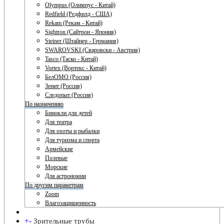
Olympus (Олимпус - Китай)
Redfield (Редфилд - США)
Rekam (Рекам - Китай)
Sightron (Сайтрон - Япония)
Steiner (Штайнер - Германия)
SWAROVSKI (Сваровски - Австрия)
Tasco (Таско - Китай)
Vortex (Вортекс - Китай)
БелОМО (Россия)
Зенит (Россия)
Следопыт (Россия)
По назначению
Бинокли для детей
Для театра
Для охоты и рыбалки
Для туризма и спорта
Армейские
Полевые
Морские
Для астрономии
По другим параметрам
Zoom
Влагозащищенность
+
-
Зрительные трубы