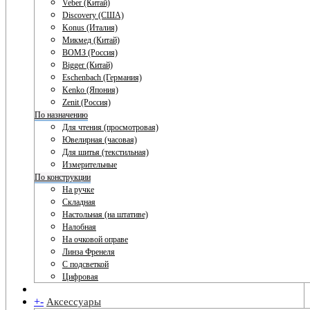
Veber (Китай)
Discovery (США)
Konus (Италия)
Микмед (Китай)
ВОМЗ (Россия)
Bigger (Китай)
Eschenbach (Германия)
Kenko (Япония)
Zenit (Россия)
По назначению
Для чтения (просмотровая)
Ювелирная (часовая)
Для шитья (текстильная)
Измерительные
По конструкции
На ручке
Складная
Настольная (на штативе)
Налобная
На очковой оправе
Линза Френеля
С подсветкой
Цифровая
+
-
Аксессуары