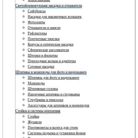
Флизелиновые
Светоформирующие насадки и отражатели
Софтбоксы
Насадки для накамерных вспышек
Фотозонты
Отражатели и панели
Рефлекторы
Портретные тарелки
Конусы и оптические насадки
Сферические рассеиватели
Шторки и фильтры
Переходные кольца и адаптеры
Сотовые насадки
Штативы и моноподы для фото и видеокамер
Штативы для фото и видеокамер
Моноподы
Штативные головы
Наплечные штативы и стедикамы
Струбцины и присоски
Аксессуары для штативов и моноподов
Стойки и системы крепления
Стойки
Журавли
Противовесы и колеса для стоек
Системы подъема и установки фонов