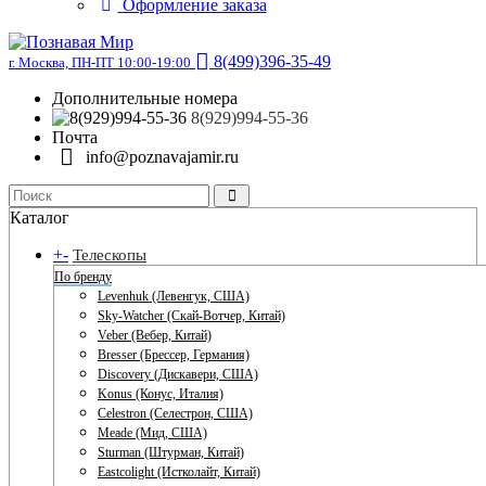
Оформление заказа
8(499)396-35-49
г. Москва, ПН-ПТ 10:00-19:00
Дополнительные номера
8(929)994-55-36
Почта
info@poznavajamir.ru
Каталог
+
-
Телескопы
По бренду
Levenhuk (Левенгук, США)
Sky-Watcher (Скай-Вотчер, Китай)
Veber (Вебер, Китай)
Bresser (Брессер, Германия)
Discovery (Дискавери, США)
Konus (Конус, Италия)
Celestron (Селестрон, США)
Meade (Мид, США)
Sturman (Штурман, Китай)
Eastcolight (Истколайт, Китай)