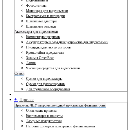
Видеоштативы
Фотоштативы
Моноподы для видеосъемки
Быстросъемные площадки
Штативные адаптеры
Штативные головки
Аксессуары для видеосъемки
Комплектующие ригов
Аккумуляторы и зарядные устройства для видеосъемки
Площадки для аккумуляторов
Кронштейны и держатели
Зажимы GreenBean
Лампы
Чистящие средства для видеосъемки
Сумки
Сумки для видеокамеры
Сумки для фотоаппаратов
Для студийного оборудования
+
-
Прочее
Прицелы, ЛЦУ, патроны холодной пристрелки, фальшпатроны
Оптические прицелы
Коллиматорные прицелы
Лазерные целеуказатели
Патроны холодной пристрелки, фальшпатроны