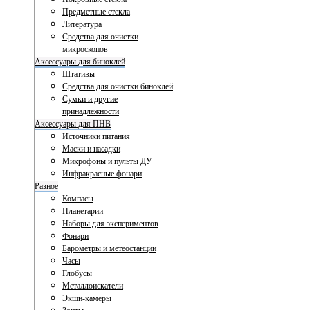
Предметные стекла
Литература
Средства для очистки
микроскопов
Аксессуары для биноклей
Штативы
Средства для очистки биноклей
Сумки и другие
принадлежности
Аксессуары для ПНВ
Источники питания
Маски и насадки
Микрофоны и пульты ДУ
Инфракрасные фонари
Разное
Компасы
Планетарии
Наборы для экспериментов
Фонари
Барометры и метеостанции
Часы
Глобусы
Металлоискатели
Экшн-камеры