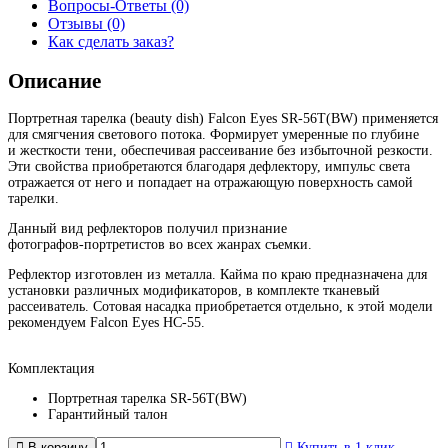
Вопросы-Ответы (0)
Отзывы (0)
Как сделать заказ?
Описание
Портретная тарелка (beauty dish) Falcon Eyes
SR-56T
(BW) применяется
для смягчения светового потока. Формирует умеренные по глубине
и жесткости тени, обеспечивая рассеивание без избыточной резкости.
Эти свойства приобретаются благодаря дефлектору, импульс света
отражается от него и попадает на отражающую поверхность самой
тарелки.
Данный вид рефлекторов получил признание
фотографов-портретистов
во всех жанрах съемки.
Рефлектор изготовлен из металла. Кайма по краю предназначена для
установки различных модификаторов, в комплекте тканевый
рассеиватель. Сотовая насадка приобретается отдельно, к этой модели
рекомендуем Falcon Eyes HC-55.
Комплектация
Портретная тарелка SR-56T(BW)
Гарантийный талон
В корзину
Купить в 1 клик