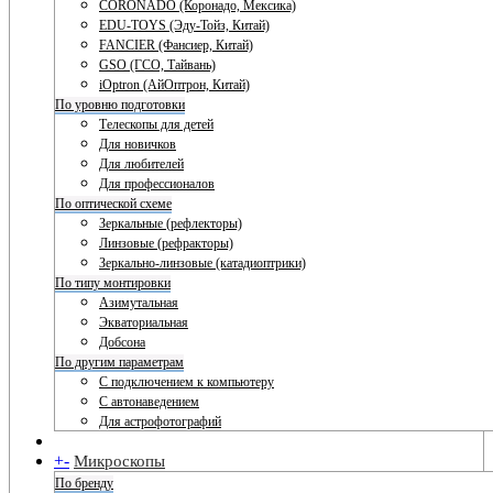
CORONADO (Коронадо, Мексика)
EDU-TOYS (Эду-Тойз, Китай)
FANCIER (Фансиер, Китай)
GSO (ГСО, Тайвань)
iOptron (АйОптрон, Китай)
По уровню подготовки
Телескопы для детей
Для новичков
Для любителей
Для профессионалов
По оптической схеме
Зеркальные (рефлекторы)
Линзовые (рефракторы)
Зеркально-линзовые (катадиоптрики)
По типу монтировки
Азимутальная
Экваториальная
Добсона
По другим параметрам
С подключением к компьютеру
С автонаведением
Для астрофотографий
+
-
Микроскопы
По бренду