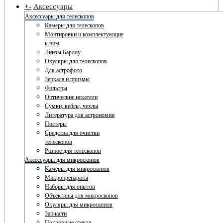
+
-
Аксессуары
Аксессуары для телескопов
Камеры для телескопов
Монтировки и комплектующие
к ним
Линзы Барлоу
Окуляры для телескопов
Для астрофото
Зеркала и призмы
Фильтры
Оптические искатели
Сумки, кейсы, чехлы
Литература для астрономии
Постеры
Средства для очистки
телескопов
Разное для телескопов
Аксессуары для микроскопов
Камеры для микроскопов
Микропрепараты
Наборы для опытов
Объективы для микроскопов
Окуляры для микроскопов
Запчасти
Покровные стекла