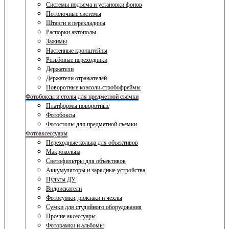
Системы подъема и установки фонов
Потолочные системы
Штанги и перекладины
Распорки автополы
Зажимы
Настенные кронштейны
Резьбовые переходники
Держатели
Держатели отражателей
Поворотные консоли-стробофреймы
Фотобоксы и столы для предметной съемки
Платформы поворотные
Фотобоксы
Фотостолы для предметной съемки
Фотоаксессуары
Переходные кольца для объективов
Макрокольца
Светофильтры для объективов
Аккумуляторы и зарядные устройства
Пульты ДУ
Видоискатели
Фотосумки, рюкзаки и чехлы
Сумки для студийного оборудования
Прочие аксессуары
Фоторамки и альбомы