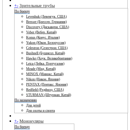
+
-
Зрительные трубы
По бренду
Levenhuk (Левенгук. США)
Bresser (Брессер. Германия)
Discovery (Дискавери. США)
Veber (Вебер. Китай)
Konus (Конус. Италия)
Yukon (Юкон. Белоруссия)
Celestron (Селестрон. США)
Bushnell (Бушнелл. Китай)
Hawke (Хоук. Великобритания)
Leica (Лейка. Португалия)
Meade (Мид. Китай)
MINOX (Минокс. Китай)
Nikon (Никон. Япония)
PENTAX (Пентакс. Япония)
Redfield (Редфилд. США)
STURMAN (Штурман. Китай)
По назначению
Для детей
Для охоты и спорта
+
-
Монокуляры
По бренду