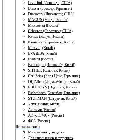
Levenhuk (Левенгук; США)
Bresser (Брессер; Германия)
Discovery (Дискавери; США)
MAGUS (Магус; Россия)
Микромед (Россия)
Celestron (Селестрон; США)
Konus (Конус; Италия)
Kromatech (Кроматек; Китай)
Микмед (Китай.)
EVA (ЕВА; Китай)
Биомед (Россия)
Eastcolight (Истколайт; Китай)
SITITEK (Сититек; Китай)
Carl Zeiss (Карл Цейс; Германия)
DigiMicro (ДиджиМикро; Китай)
EDU-TOYS (Эду-Тойз; Китай)
Eschenbach (Эшенбах; Германия)
STURMAN (Штурман; Китай)
Velvi (Велви; Китай)
Альтами (Россия)
АО «ЛОМО» (Россия)
ФОЗ (Россия)
По назначению
Микроскопы для детей
Для школьников и студентов