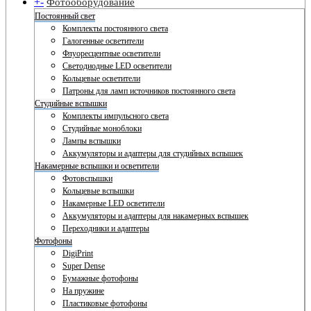
+
-
Фотооборудование
Постоянный свет
Комплекты постоянного света
Галогенные осветители
Флуоресцентные осветители
Светодиодные LED осветители
Кольцевые осветители
Патроны для ламп источников постоянного света
Студийные вспышки
Комплекты импульсного света
Студийные моноблоки
Лампы вспышки
Аккумуляторы и адаптеры для студийных вспышек
Накамерные вспышки и осветители
Фотовспышки
Кольцевые вспышки
Накамерные LED осветители
Аккумуляторы и адаптеры для накамерных вспышек
Переходники и адаптеры
Фотофоны
DigiPrint
Super Dense
Бумажные фотофоны
На пружине
Пластиковые фотофоны