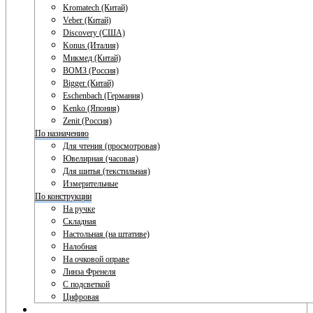
Kromatech (Китай)
Veber (Китай)
Discovery (США)
Konus (Италия)
Микмед (Китай)
ВОМЗ (Россия)
Bigger (Китай)
Eschenbach (Германия)
Kenko (Япония)
Zenit (Россия)
По назначению
Для чтения (просмотровая)
Ювелирная (часовая)
Для шитья (текстильная)
Измерительные
По конструкции
На ручке
Складная
Настольная (на штативе)
Налобная
На очковой оправе
Линза Френеля
С подсветкой
Цифровая