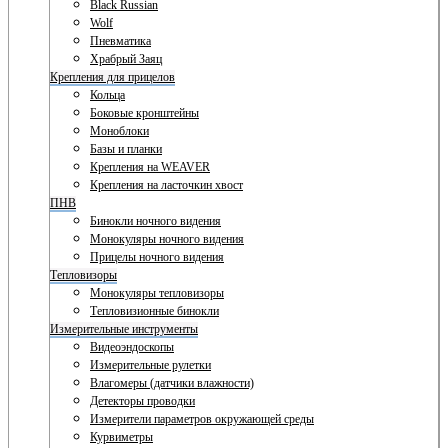
Black Russian
Wolf
Пневматика
Храбрый Заяц
Крепления для прицелов
Кольца
Боковые кронштейны
Моноблоки
Базы и планки
Крепления на WEAVER
Крепления на ласточкин хвост
ПНВ
Бинокли ночного видения
Монокуляры ночного видения
Прицелы ночного видения
Тепловизоры
Монокуляры тепловизоры
Тепловизионные бинокли
Измерительные инструменты
Видеоэндоскопы
Измерительные рулетки
Влагомеры (датчики влажности)
Детекторы проводки
Измерители параметров окружающей среды
Курвиметры