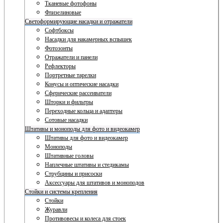
Тканевые фотофоны
Флизелиновые
Светоформирующие насадки и отражатели
Софтбоксы
Насадки для накамерных вспышек
Фотозонты
Отражатели и панели
Рефлекторы
Портретные тарелки
Конусы и оптические насадки
Сферические рассеиватели
Шторки и фильтры
Переходные кольца и адаптеры
Сотовые насадки
Штативы и моноподы для фото и видеокамер
Штативы для фото и видеокамер
Моноподы
Штативные головы
Наплечные штативы и стедикамы
Струбцины и присоски
Аксессуары для штативов и моноподов
Стойки и системы крепления
Стойки
Журавли
Противовесы и колеса для стоек