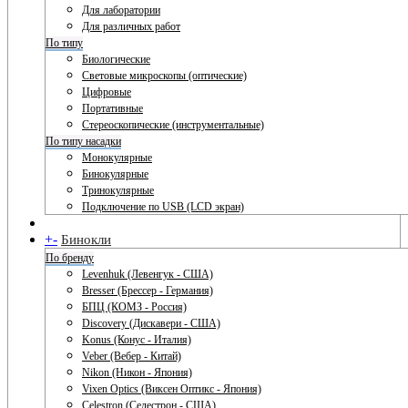
Для лаборатории
Для различных работ
По типу
Биологические
Световые микроскопы (оптические)
Цифровые
Портативные
Стереоскопические (инструментальные)
По типу насадки
Монокулярные
Бинокулярные
Тринокулярные
Подключение по USB (LCD экран)
+
-
Бинокли
По бренду
Levenhuk (Левенгук - США)
Bresser (Брессер - Германия)
БПЦ (КОМЗ - Россия)
Discovery (Дискавери - США)
Konus (Конус - Италия)
Veber (Вебер - Китай)
Nikon (Никон - Япония)
Vixen Optics (Виксен Оптикс - Япония)
Celestron (Селестрон - США)