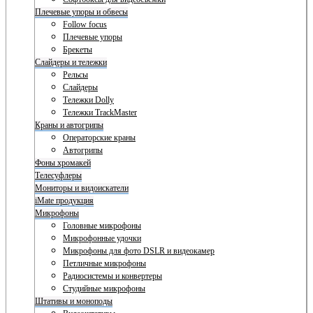
Плечевые упоры и обвесы
Follow focus
Плечевые упоры
Брекеты
Слайдеры и тележки
Рельсы
Слайдеры
Тележки Dolly
Тележки TrackMaster
Краны и автогрипы
Операторские краны
Автогрипы
Фоны хромакей
Телесуфлеры
Мониторы и видоискатели
iMate продукция
Микрофоны
Головные микрофоны
Микрофонные удочки
Микрофоны для фото DSLR и видеокамер
Петличные микрофоны
Радиосистемы и конвертеры
Студийные микрофоны
Штативы и моноподы