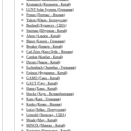
Kromatech (Кроматек - Китай)
LUNT Solar Systems (Германия)
Pentax (Пентакс - Япония)
Yukon (Юкон - Белоруссия)
Bushnell (Бушнелл - США)
Sturman (Штурман - Китай)
Alpen (Альпен - Китай)
Blaser (Блазер - Германия)
Breaker (Брикер - Китай)
Carl Zeiss (Карл Цейс - Япония)
Combat (Комбат - Китай)
Dicom (Диком - Китай)
Eschenbach (Эшенбах - Германия)
Fujinon (Фуджинон - Китай)
GAMO (Гамо - Китай)
GAUT (Гаут - Китай)
Hama (Хама - Китай)
Hawke (Хоук - Великобритания)
Kaps (Капс - Германия)
Kenko (Кенко - Япония)
Leica (Лейка - Португалия)
Leupold (Люпольд - США)
Meade (Мид - Китай)
MINOX (Минокс - Китай)
Navigator (Навигатор - Китай)