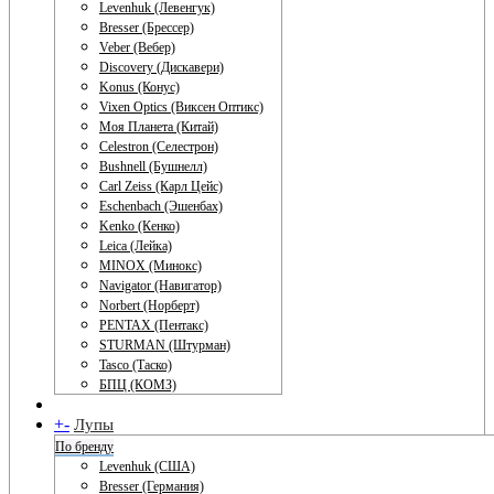
Levenhuk (Левенгук)
Bresser (Брессер)
Veber (Вебер)
Discovery (Дискавери)
Konus (Конус)
Vixen Optics (Виксен Оптикс)
Моя Планета (Китай)
Celestron (Селестрон)
Bushnell (Бушнелл)
Carl Zeiss (Карл Цейс)
Eschenbach (Эшенбах)
Kenko (Кенко)
Leica (Лейка)
MINOX (Минокс)
Navigator (Навигатор)
Norbert (Норберт)
PENTAX (Пентакс)
STURMAN (Штурман)
Tasco (Таско)
БПЦ (КОМЗ)
+
-
Лупы
По бренду
Levenhuk (США)
Bresser (Германия)