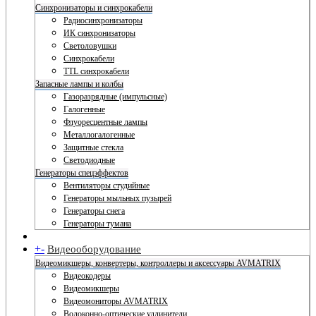
Синхронизаторы и синхрокабели
Радиосинхронизаторы
ИК синхронизаторы
Светоловушки
Синхрокабели
TTL синхрокабели
Запасные лампы и колбы
Газоразрядные (импульсные)
Галогенные
Флуоресцентные лампы
Металлогалогенные
Защитные стекла
Светодиодные
Генераторы спецэффектов
Вентиляторы студийные
Генераторы мыльных пузырей
Генераторы снега
Генераторы тумана
+
-
Видеооборудование
Видеомикшеры, конвертеры, контроллеры и аксессуары AVMATRIX
Видеокодеры
Видеомикшеры
Видеомониторы AVMATRIX
Волоконно-оптические удлинители