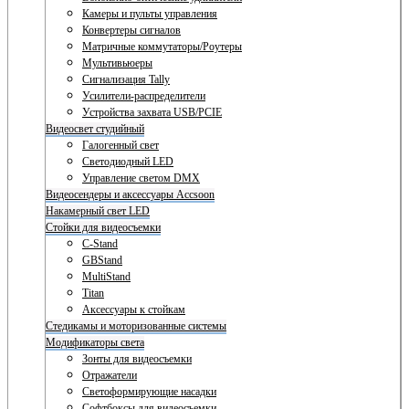
Камеры и пульты управления
Конвертеры сигналов
Матричные коммутаторы/Роутеры
Мультивьюеры
Сигнализация Tally
Усилители-распределители
Устройства захвата USB/PCIE
Видеосвет студийный
Галогенный свет
Светодиодный LED
Управление светом DMX
Видеосендеры и аксессуары Accsoon
Накамерный свет LED
Стойки для видеосъемки
C-Stand
GBStand
MultiStand
Titan
Аксессуары к стойкам
Стедикамы и моторизованные системы
Модификаторы света
Зонты для видеосъемки
Отражатели
Светоформирующие насадки
Софтбоксы для видеосъемки