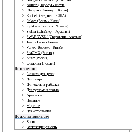
Norbert (Норберт - Китай)
Olympus (Олимпус - Китай)
Redfield (Редфилд - США)
Rekam (Рекам - Китай)
Sightron (Сайтрон - Япония)
Steiner (Штайнер - Германия)
SWAROVSKI (Сваровски - Австрия)
Tasco (Таско - Китай)
Vortex (Вортекс - Китай)
БелОМО (Россия)
Зенит (Россия)
Следопыт (Россия)
По назначению
Бинокли для детей
Для театра
Для охоты и рыбалки
Для туризма и спорта
Армейские
Полевые
Морские
Для астрономии
По другим параметрам
Zoom
Влагозащищенность