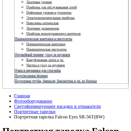
Лазерные уровни
Приборы для обслуживания сетей
Цифровые уровни и угломеры
Электроизмерительные приборы
Нивелиры оптические
Лазерные дальномеры
Приборы неразрушающего контроля
Пневматические винтовки и пистолеты
Пневматические винтовки
Пневматические пистолеты
Оружейный тюнинг, уход за оружием
Камуфляжная лента и др.
Чистка и уход за оружием
Очки и наушники для стрельбы
Подствольные фонари
Подзорные трубы, бинокли, барометры и др. из бронзы
Главная
Фотооборудование
Светоформирующие насадки и отражатели
Портретные тарелки
Портретная тарелка Falcon Eyes SR-56T(BW)