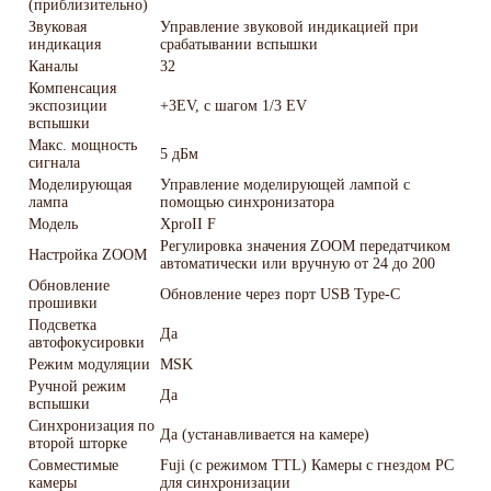
(приблизительно)
Звуковая
Управление звуковой индикацией при
индикация
срабатывании вспышки
Каналы
32
Компенсация
экспозиции
+3EV, с шагом 1/3 EV
вспышки
Макс. мощность
5 дБм
сигнала
Моделирующая
Управление моделирующей лампой с
лампа
помощью синхронизатора
Модель
XproII F
Регулировка значения ZOOM передатчиком
Настройка ZOOM
автоматически или вручную от 24 до 200
Обновление
Обновление через порт USB Type-C
прошивки
Подсветка
Да
автофокусировки
Режим модуляции
MSK
Ручной режим
Да
вспышки
Синхронизация по
Да (устанавливается на камере)
второй шторке
Совместимые
Fuji (с режимом TTL) Камеры с гнездом PC
камеры
для синхронизации