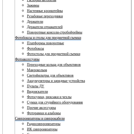
Распорки автополы
Зажимы
Настенные кронштейны
Резьбовые переходники
Держатели
Держатели отражателей
Поворотные консоли-стробофреймы
Фотобоксы и столы для предметной съемки
Платформы поворотные
Фотобоксы
Фотостолы для предметной съемки
Фотоаксессуары
Переходные кольца для объективов
Макрокольца
Светофильтры для объективов
Аккумуляторы и зарядные устройства
Пульты ДУ
Видоискатели
Фотосумки, рюкзаки и чехлы
Сумки для студийного оборудования
Прочие аксессуары
Фоторамки и альбомы
Синхронизаторы и синхрокабели
Радиосинхронизаторы
ИК синхронизаторы