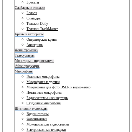
Брекеты
Слайдеры и тележки
Рельсы
Слайдеры
Тележки Dolly
Тележки TrackMaster
Краны и автогрипы
Операторские краны
Автогрипы
Фоны хромакей
Телесуфлеры
Мониторы и видоискатели
iMate продукция
Микрофоны
Головные микрофоны
Микрофонные удочки
Микрофоны для фото DSLR и видеокамер
Петличные микрофоны
Радиосистемы и конвертеры
Студийные микрофоны
Штативы и моноподы
Видеоштативы
Фотоштативы
Моноподы для видеосъемки
Быстросъемные площадки