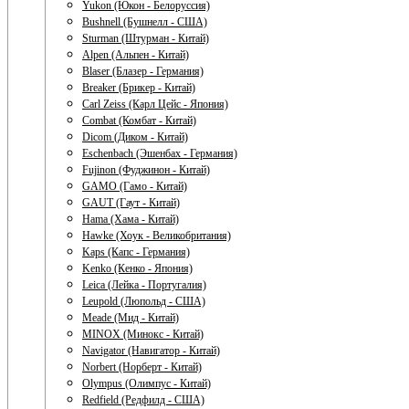
Yukon (Юкон - Белоруссия)
Bushnell (Бушнелл - США)
Sturman (Штурман - Китай)
Alpen (Альпен - Китай)
Blaser (Блазер - Германия)
Breaker (Брикер - Китай)
Carl Zeiss (Карл Цейс - Япония)
Combat (Комбат - Китай)
Dicom (Диком - Китай)
Eschenbach (Эшенбах - Германия)
Fujinon (Фуджинон - Китай)
GAMO (Гамо - Китай)
GAUT (Гаут - Китай)
Hama (Хама - Китай)
Hawke (Хоук - Великобритания)
Kaps (Капс - Германия)
Kenko (Кенко - Япония)
Leica (Лейка - Португалия)
Leupold (Люпольд - США)
Meade (Мид - Китай)
MINOX (Минокс - Китай)
Navigator (Навигатор - Китай)
Norbert (Норберт - Китай)
Olympus (Олимпус - Китай)
Redfield (Редфилд - США)