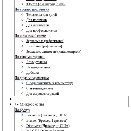
iOptron (АйОптрон, Китай)
По уровню подготовки
Телескопы для детей
Для новичков
Для любителей
Для профессионалов
По оптической схеме
Зеркальные (рефлекторы)
Линзовые (рефракторы)
Зеркально-линзовые (катадиоптрики)
По типу монтировки
Азимутальная
Экваториальная
Добсона
По другим параметрам
С подключением к компьютеру
С автонаведением
Для астрофотографий
+
-
Микроскопы
По бренду
Levenhuk (Левенгук; США)
Bresser (Брессер; Германия)
Discovery (Дискавери; США)