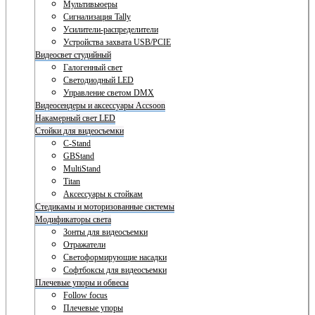
Мультивьюеры
Сигнализация Tally
Усилители-распределители
Устройства захвата USB/PCIE
Видеосвет студийный
Галогенный свет
Светодиодный LED
Управление светом DMX
Видеосендеры и аксессуары Accsoon
Накамерный свет LED
Стойки для видеосъемки
C-Stand
GBStand
MultiStand
Titan
Аксессуары к стойкам
Стедикамы и моторизованные системы
Модификаторы света
Зонты для видеосъемки
Отражатели
Светоформирующие насадки
Софтбоксы для видеосъемки
Плечевые упоры и обвесы
Follow focus
Плечевые упоры