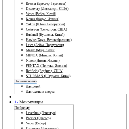
Bresser (Брессер. Германия)
Discovery (Дискавери. США)
Veber (Вебер. Китай)
Konus (Конус. Италия)
Yukon (Юкон. Белоруссия)
Celestron (Селестрон. США)
Bushnell (Бушнелл. Китай)
Hawke (Хоук. Великобритания)
Leica (Лейка. Португалия)
Meade (Мид. Китай)
MINOX (Минокс. Китай)
Nikon (Никон. Япония)
PENTAX (Пентакс. Япония)
Redfield (Редфилд. США)
STURMAN (Штурман. Китай)
По назначению
Для детей
Для охоты и спорта
+
-
Монокуляры
По бренду
Levenhuk (Левенгук)
Bresser (Брессер)
Veber (Вебер)
Discovery (Дискавери)