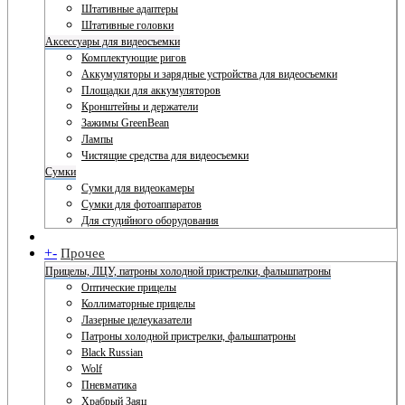
Штативные адаптеры
Штативные головки
Аксессуары для видеосъемки
Комплектующие ригов
Аккумуляторы и зарядные устройства для видеосъемки
Площадки для аккумуляторов
Кронштейны и держатели
Зажимы GreenBean
Лампы
Чистящие средства для видеосъемки
Сумки
Сумки для видеокамеры
Сумки для фотоаппаратов
Для студийного оборудования
+
-
Прочее
Прицелы, ЛЦУ, патроны холодной пристрелки, фальшпатроны
Оптические прицелы
Коллиматорные прицелы
Лазерные целеуказатели
Патроны холодной пристрелки, фальшпатроны
Black Russian
Wolf
Пневматика
Храбрый Заяц