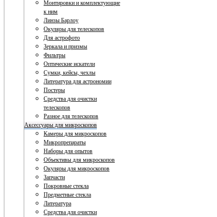
Монтировки и комплектующие
к ним
Линзы Барлоу
Окуляры для телескопов
Для астрофото
Зеркала и призмы
Фильтры
Оптические искатели
Сумки, кейсы, чехлы
Литература для астрономии
Постеры
Средства для очистки
телескопов
Разное для телескопов
Аксессуары для микроскопов
Камеры для микроскопов
Микропрепараты
Наборы для опытов
Объективы для микроскопов
Окуляры для микроскопов
Запчасти
Покровные стекла
Предметные стекла
Литература
Средства для очистки