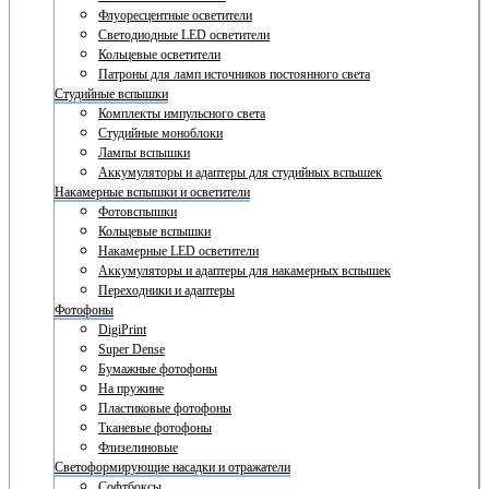
Флуоресцентные осветители
Светодиодные LED осветители
Кольцевые осветители
Патроны для ламп источников постоянного света
Студийные вспышки
Комплекты импульсного света
Студийные моноблоки
Лампы вспышки
Аккумуляторы и адаптеры для студийных вспышек
Накамерные вспышки и осветители
Фотовспышки
Кольцевые вспышки
Накамерные LED осветители
Аккумуляторы и адаптеры для накамерных вспышек
Переходники и адаптеры
Фотофоны
DigiPrint
Super Dense
Бумажные фотофоны
На пружине
Пластиковые фотофоны
Тканевые фотофоны
Флизелиновые
Светоформирующие насадки и отражатели
Софтбоксы