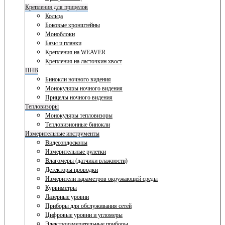
Крепления для прицелов
Кольца
Боковые кронштейны
Моноблоки
Базы и планки
Крепления на WEAVER
Крепления на ласточкин хвост
ПНВ
Бинокли ночного видения
Монокуляры ночного видения
Прицелы ночного видения
Тепловизоры
Монокуляры тепловизоры
Тепловизионные бинокли
Измерительные инструменты
Видеоэндоскопы
Измерительные рулетки
Влагомеры (датчики влажности)
Детекторы проводки
Измерители параметров окружающей среды
Курвиметры
Лазерные уровни
Приборы для обслуживания сетей
Цифровые уровни и угломеры
Электроизмерительные приборы