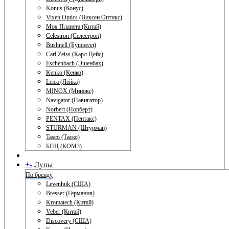
Konus (Конус)
Vixen Optics (Виксен Оптикс)
Моя Планета (Китай)
Celestron (Селестрон)
Bushnell (Бушнелл)
Carl Zeiss (Карл Цейс)
Eschenbach (Эшенбах)
Kenko (Кенко)
Leica (Лейка)
MINOX (Минокс)
Navigator (Навигатор)
Norbert (Норберт)
PENTAX (Пентакс)
STURMAN (Штурман)
Tasco (Таско)
БПЦ (КОМЗ)
+
-
Лупы
По бренду
Levenhuk (США)
Bresser (Германия)
Kromatech (Китай)
Veber (Китай)
Discovery (США)