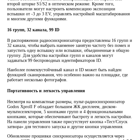
второй шторке S1/S2 в оптическом режиме. Кроме того,
пользователи могут настроить компенсацию экспозиции
вспышки от -3 до 3 EV, управлять настройкой масштабирования
и многим другими функциями.
16 групп, 32 канала, 99 ID
В распоряжении радиосинхронизатора предоставлены 16 групп и
32 канала, чтобы выбрать наименее занятую частоту без помех и
запустить одну вспышку или вспышки, объединенные в общую
группу. Для удобства настройки групп и каналов могут
задаваться 99 беспроводных идентификаторов ID.
Наиболее помехоустойчивый канал и ID может быть найден
функцией сканирования, что особенно важно на площадке, где
работает несколько фотографов.
Портативность и легкость управления
Несмотря на компактные размеры, пульт-радиосинхронизатор
Godox XproII F обладает большим ЖК дисплеем, диском-
мультиселектором, 5 кнопками групп и 4 функциональными
кнопками, которые обеспечивают быстроту и легкость настройки.
На панели управления также присутствует кнопка «Тест/Спуск
затвора» для тестового запуска и другие кнопки управления.
Обновление прошивки синхронизатора осуществляется через