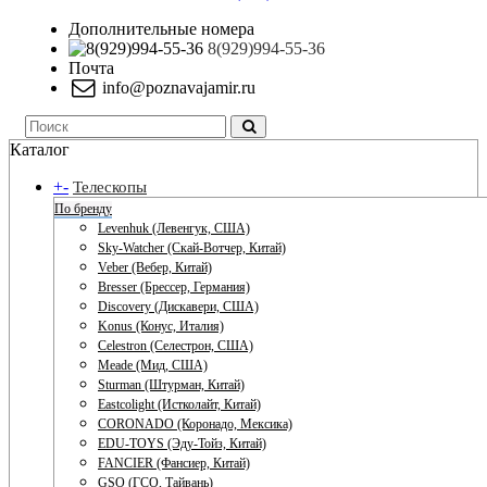
Дополнительные номера
8(929)994-55-36
Почта
info@poznavajamir.ru
Каталог
+
-
Телескопы
По бренду
Levenhuk (Левенгук, США)
Sky-Watcher (Скай-Вотчер, Китай)
Veber (Вебер, Китай)
Bresser (Брессер, Германия)
Discovery (Дискавери, США)
Konus (Конус, Италия)
Celestron (Селестрон, США)
Meade (Мид, США)
Sturman (Штурман, Китай)
Eastcolight (Истколайт, Китай)
CORONADO (Коронадо, Мексика)
EDU-TOYS (Эду-Тойз, Китай)
FANCIER (Фансиер, Китай)
GSO (ГСО, Тайвань)