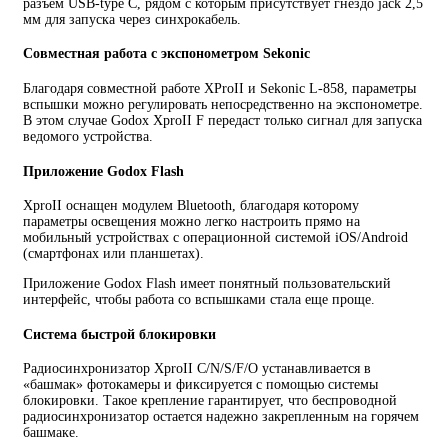
разъем USB-type С, рядом с которым присутствует гнездо jack 2,5
мм для запуска через синхрокабель.
Совместная работа с экспонометром Sekonic
Благодаря совместной работе XProII и Sekonic L-858, параметры
вспышки можно регулировать непосредственно на экспонометре.
В этом случае Godox XproII F передаст только сигнал для запуска
ведомого устройства.
Приложение Godox Flash
XproII оснащен модулем Bluetooth, благодаря которому
параметры освещения можно легко настроить прямо на
мобильный устройствах c операционной системой iOS/Android
(смартфонах или планшетах).
Приложение Godox Flash имеет понятный пользовательский
интерфейс, чтобы работа со вспышками стала еще проще.
Система быстрой блокировки
Радиосинхронизатор XproII C/N/S/F/O устанавливается в
«башмак» фотокамеры и фиксируется с помощью системы
блокировки. Такое крепление гарантирует, что беспроводной
радиосинхронизатор остается надежно закрепленным на горячем
башмаке.