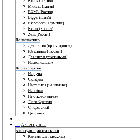
Konus (Италия)
Микмед (Китай)
ВОМЗ (Россия)
Bigger (Китай)
Eschenbach (Германия)
Kenko (Япония)
Zenit (Россия)
По назначению
Для чтения (просмотровая)
Ювелирная (часовая)
Для шитья (текстильная)
Измерительные
По конструкции
На ручке
Складная
Настольная (на штативе)
Налобная
На очковой оправе
Линза Френеля
С подсветкой
Цифровая
+
-
Аксессуары
Аксессуары для телескопов
Камеры для телескопов