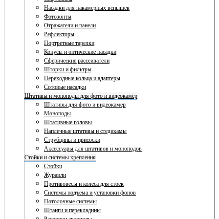
Насадки для накамерных вспышек
Фотозонты
Отражатели и панели
Рефлекторы
Портретные тарелки
Конусы и оптические насадки
Сферические рассеиватели
Шторки и фильтры
Переходные кольца и адаптеры
Сотовые насадки
Штативы и моноподы для фото и видеокамер
Штативы для фото и видеокамер
Моноподы
Штативные головы
Наплечные штативы и стедикамы
Струбцины и присоски
Аксессуары для штативов и моноподов
Стойки и системы крепления
Стойки
Журавли
Противовесы и колеса для стоек
Системы подъема и установки фонов
Потолочные системы
Штанги и перекладины