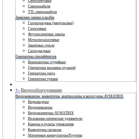
Светоловушки
Синхрокабели
TTL синхрокабели
Запасные лампы и колбы
Газоразрядные (импульсные)
Галогенные
Флуоресцентные лампы
Металлогалогенные
Защитные стекла
Светодиодные
Генераторы спецэффектов
Вентиляторы студийные
Генераторы мыльных пузырей
Генераторы снега
Генераторы тумана
+
-
Видеооборудование
Видеомикшеры, конвертеры, контроллеры и аксессуары AVMATRIX
Видеокодеры
Видеомикшеры
Видеомониторы AVMATRIX
Волоконно-оптические удлинители
Камеры и пульты управления
Конвертеры сигналов
Матричные коммутаторы/Роутеры