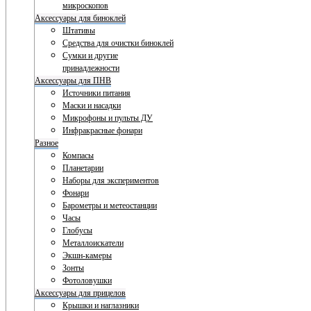
микроскопов
Аксессуары для биноклей
Штативы
Средства для очистки биноклей
Сумки и другие
принадлежности
Аксессуары для ПНВ
Источники питания
Маски и насадки
Микрофоны и пульты ДУ
Инфракрасные фонари
Разное
Компасы
Планетарии
Наборы для экспериментов
Фонари
Барометры и метеостанции
Часы
Глобусы
Металлоискатели
Экшн-камеры
Зонты
Фотоловушки
Аксессуары для прицелов
Крышки и наглазники