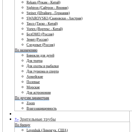
Rekam (Рекам - Китай)
Sightron (Сайтрон - Япония)
Steiner (Штайнер - Германия)
SWAROVSKI (Сваровски - Австрия)
Tasco (Таско - Китай)
Vortex (Вортекс - Китай)
БелОМО (Россия)
Зенит (Россия)
Следопыт (Россия)
По назначению
Бинокли для детей
Для театра
Для охоты и рыбалки
Для туризма и спорта
Армейские
Полевые
Морские
Для астрономии
По другим параметрам
Zoom
Влагозащищенность
+
-
Зрительные трубы
По бренду
Levenhuk (Левенгук. США)