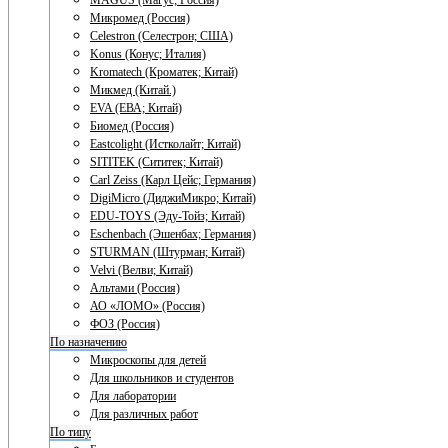
MAGUS (Магус; Россия)
Микромед (Россия)
Celestron (Селестрон; США)
Konus (Конус; Италия)
Kromatech (Кроматек; Китай)
Микмед (Китай.)
EVA (ЕВА; Китай)
Биомед (Россия)
Eastcolight (Истколайт; Китай)
SITITEK (Сититек; Китай)
Carl Zeiss (Карл Цейс; Германия)
DigiMicro (ДиджиМикро; Китай)
EDU-TOYS (Эду-Тойз; Китай)
Eschenbach (Эшенбах; Германия)
STURMAN (Штурман; Китай)
Velvi (Велви; Китай)
Альтами (Россия)
АО «ЛОМО» (Россия)
ФОЗ (Россия)
По назначению
Микроскопы для детей
Для школьников и студентов
Для лаборатории
Для различных работ
По типу