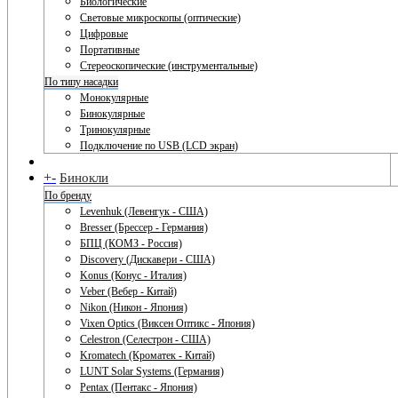
Биологические
Световые микроскопы (оптические)
Цифровые
Портативные
Стереоскопические (инструментальные)
По типу насадки
Монокулярные
Бинокулярные
Тринокулярные
Подключение по USB (LCD экран)
+
-
Бинокли
По бренду
Levenhuk (Левенгук - США)
Bresser (Брессер - Германия)
БПЦ (КОМЗ - Россия)
Discovery (Дискавери - США)
Konus (Конус - Италия)
Veber (Вебер - Китай)
Nikon (Никон - Япония)
Vixen Optics (Виксен Оптикс - Япония)
Celestron (Селестрон - США)
Kromatech (Кроматек - Китай)
LUNT Solar Systems (Германия)
Pentax (Пентакс - Япония)