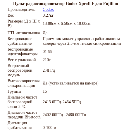
Пульт-радиосинхронизатор Godox XproII F для Fujifilm
Производитель:
Godox
Вес
0.27кг
Размеры (Д х Ш х
13.00см x 6.50см x 10.00см
В)
TTL автовспышка
Да
Беспроводное
Приемник может управлять срабатыванием
срабатывание
камеры через 2.5-мм гнездо синхронизации
Беспроводные
01-99
идентификаторы
Вес с упаковкой
210г
Встроенный
беспроводной
2.4ГГц
модуль
Высокоскоростная
Да (устанавливается на камере)
синхронизация
Группы
16
Диапазон частот
беспроводной
2413.0ГГц-2464.5ГГц
связи 2.4G
Диапазон частот
2402.00ГГц -2480.00ГГц
передачи Bluetooth
Дистанция
срабатывания
0-100 м