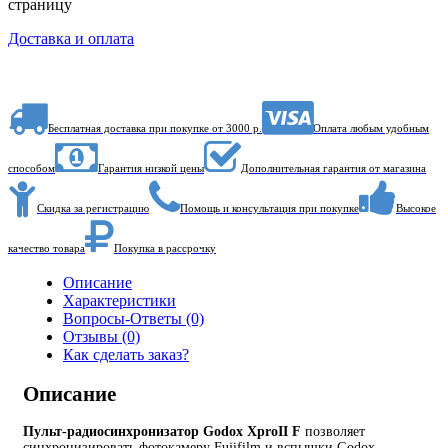
страницу
Доставка и оплата
Бесплатная доставка при покупке от 3000 р.
Оплата любым удобным
способом
Гарантия низкой цены
Дополнительная гарантия от магазина
Скидка за регистрацию
Помощь и консультация при покупке
Высокое
качество товара
Покупка в рассрочку
Описание
Характеристики
Вопросы-Ответы (0)
Отзывы (0)
Как сделать заказ?
Описание
Пульт-радиосинхронизатор Godox XproII F
позволяет
синхронизировать фотокамеру Fujifilm и вспышки Godox