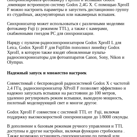
,имеющие встроенную систему Godox 2,4G X. С помощью XproII
F можно настроить параметры и запустить дистанционно группу
из студийных, аккумуляторных или накамерных вспышек.
Синхронизатор может использоваться с различными моделями
фотокамер Fuji (с режимом TTL), а также с камерами,
снабженными гнездом PC для синхронизации.
Наряду с пультом-радиосинхронизатором Godox XproII L для
Leica, Godox XproII F для Fujifilm пополнил линейку Godox
XproII, в которую также входят обновленные пульты-
радиосинхронизаторы для фотоаппаратов Canon, Sony, Nikon и
Olympus.
Надежный запуск и множество настроек
Совместимый с беспроводной радиосистемой Godox X с частотой
2,4 ГГц, радиосинхронизатор XProII F позволяет эффективно и
надежно запускать вспышки на расстоянии до 100 метров,
удаленно регулировать режим вспышки, выходную мощность,
пилотный моделирующий свет и многое другое.
Godox XproII F совместим с системой TTL от Fuji, включая
поддержку высокоскоростной синхронизации до 1/8000 секунды.
В дополнение к базовым режимам ручного управления и TTL
доступны и другие настройки, включая функцию стробоскопа .
Также возможно установить синхронизацию по первой или