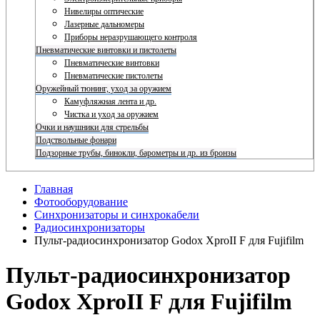
Нивелиры оптические
Лазерные дальномеры
Приборы неразрушающего контроля
Пневматические винтовки и пистолеты
Пневматические винтовки
Пневматические пистолеты
Оружейный тюнинг, уход за оружием
Камуфляжная лента и др.
Чистка и уход за оружием
Очки и наушники для стрельбы
Подствольные фонари
Подзорные трубы, бинокли, барометры и др. из бронзы
Главная
Фотооборудование
Синхронизаторы и синхрокабели
Радиосинхронизаторы
Пульт-радиосинхронизатор Godox XproII F для Fujifilm
Пульт-радиосинхронизатор
Godox XproII F для Fujifilm