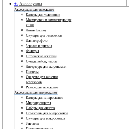
+
-
Аксессуары
Аксессуары для телескопов
Камеры для телескопов
Монтировки и комплектующие
к ним
Линзы Барлоу
Окуляры для телескопов
Для астрофото
Зеркала и призмы
Фильтры
Оптические искатели
Сумки, кейсы, чехлы
Литература для астрономии
Постеры
Средства для очистки
телескопов
Разное для телескопов
Аксессуары для микроскопов
Камеры для микроскопов
Микропрепараты
Наборы для опытов
Объективы для микроскопов
Окуляры для микроскопов
Запчасти
Покровные стекла