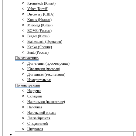
Kromatech (Китай)
Veber (Китай)
Discovery (США)
Konus (Италия)
Микмед (Китай)
ВОМЗ (Россия)
Bigger (Китай)
Eschenbach (Германия)
Kenko (Япония)
Zenit (Россия)
По назначению
Для чтения (просмотровая)
Ювелирная (часовая)
Для шитья (текстильная)
Измерительные
По конструкции
На ручке
Складная
Настольная (на штативе)
Налобная
На очковой оправе
Линза Френеля
С подсветкой
Цифровая