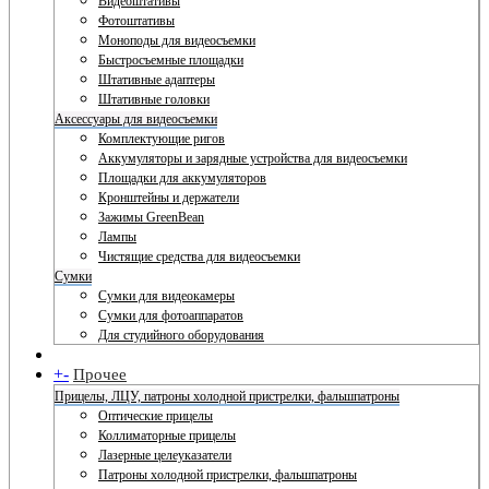
Видеоштативы
Фотоштативы
Моноподы для видеосъемки
Быстросъемные площадки
Штативные адаптеры
Штативные головки
Аксессуары для видеосъемки
Комплектующие ригов
Аккумуляторы и зарядные устройства для видеосъемки
Площадки для аккумуляторов
Кронштейны и держатели
Зажимы GreenBean
Лампы
Чистящие средства для видеосъемки
Сумки
Сумки для видеокамеры
Сумки для фотоаппаратов
Для студийного оборудования
+
-
Прочее
Прицелы, ЛЦУ, патроны холодной пристрелки, фальшпатроны
Оптические прицелы
Коллиматорные прицелы
Лазерные целеуказатели
Патроны холодной пристрелки, фальшпатроны