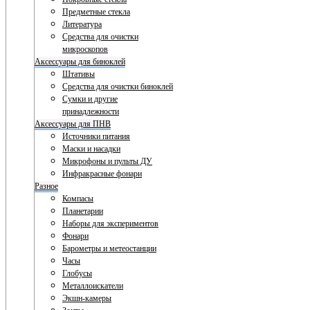
Предметные стекла
Литература
Средства для очистки
микроскопов
Аксессуары для биноклей
Штативы
Средства для очистки биноклей
Сумки и другие
принадлежности
Аксессуары для ПНВ
Источники питания
Маски и насадки
Микрофоны и пульты ДУ
Инфракрасные фонари
Разное
Компасы
Планетарии
Наборы для экспериментов
Фонари
Барометры и метеостанции
Часы
Глобусы
Металлоискатели
Экшн-камеры