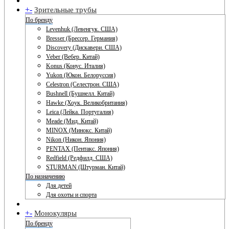
+
-
Зрительные трубы
По бренду
Levenhuk (Левенгук. США)
Bresser (Брессер. Германия)
Discovery (Дискавери. США)
Veber (Вебер. Китай)
Konus (Конус. Италия)
Yukon (Юкон. Белоруссия)
Celestron (Селестрон. США)
Bushnell (Бушнелл. Китай)
Hawke (Хоук. Великобритания)
Leica (Лейка. Португалия)
Meade (Мид. Китай)
MINOX (Минокс. Китай)
Nikon (Никон. Япония)
PENTAX (Пентакс. Япония)
Redfield (Редфилд. США)
STURMAN (Штурман. Китай)
По назначению
Для детей
Для охоты и спорта
+
-
Монокуляры
По бренду