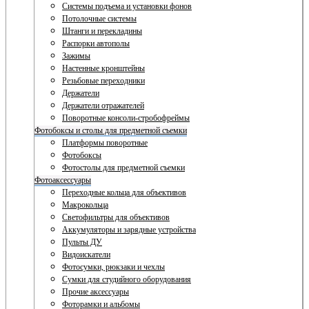
Системы подъема и установки фонов
Потолочные системы
Штанги и перекладины
Распорки автополы
Зажимы
Настенные кронштейны
Резьбовые переходники
Держатели
Держатели отражателей
Поворотные консоли-стробофреймы
Фотобоксы и столы для предметной съемки
Платформы поворотные
Фотобоксы
Фотостолы для предметной съемки
Фотоаксессуары
Переходные кольца для объективов
Макрокольца
Светофильтры для объективов
Аккумуляторы и зарядные устройства
Пульты ДУ
Видоискатели
Фотосумки, рюкзаки и чехлы
Сумки для студийного оборудования
Прочие аксессуары
Фоторамки и альбомы