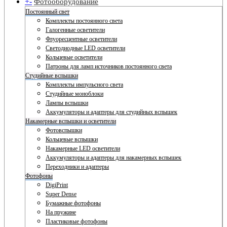
+
-
Фотооборудование
Постоянный свет
Комплекты постоянного света
Галогенные осветители
Флуоресцентные осветители
Светодиодные LED осветители
Кольцевые осветители
Патроны для ламп источников постоянного света
Студийные вспышки
Комплекты импульсного света
Студийные моноблоки
Лампы вспышки
Аккумуляторы и адаптеры для студийных вспышек
Накамерные вспышки и осветители
Фотовспышки
Кольцевые вспышки
Накамерные LED осветители
Аккумуляторы и адаптеры для накамерных вспышек
Переходники и адаптеры
Фотофоны
DigiPrint
Super Dense
Бумажные фотофоны
На пружине
Пластиковые фотофоны