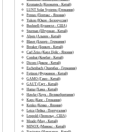
Kromatech (Кроматек - Китай)
LUNT Solar Systems (Германия)
Pentax (Пентакс - Япония)
Yukon (Юкон - Белоруссия)
Bushnell (Бушнелл - США)
Sturman (Штурман - Китай)
Alpen (Альпен - Китай)
Blaser (Блазер - Германия)
Breaker (Брикер - Китай)
Carl Zeiss (Карл Цейс - Япония)
Combat (Комбат - Китай)
Dicom (Диком - Китай)
Eschenbach (Эшенбах - Германия)
Fujinon (Фуджинон - Китай)
GAMO (Гамо - Китай)
GAUT (Гаут - Китай)
Hama (Хама - Китай)
Hawke (Хоук - Великобритания)
Kaps (Капс - Германия)
Kenko (Кенко - Япония)
Leica (Лейка - Португалия)
Leupold (Люпольд - США)
Meade (Мид - Китай)
MINOX (Минокс - Китай)
Navigator (Навигатор - Китай)