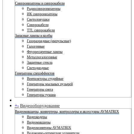
Синхронизаторы и синхрокабели
Радиосинхронизаторы
ИК синхронизаторы
Светоловушки
Синхрокабели
TTL синхрокабели
Запасные лампы и колбы
Газоразрядные (импульсные)
Галогенные
Флуоресцентные лампы
Металлогалогенные
Защитные стекла
Светодиодные
Генераторы спецэффектов
Вентиляторы студийные
Генераторы мыльных пузырей
Генераторы снега
Генераторы тумана
+
-
Видеооборудование
Видеомикшеры, конвертеры, контроллеры и аксессуары AVMATRIX
Видеокодеры
Видеомикшеры
Видеомониторы AVMATRIX
Волоконно-оптические удлинители