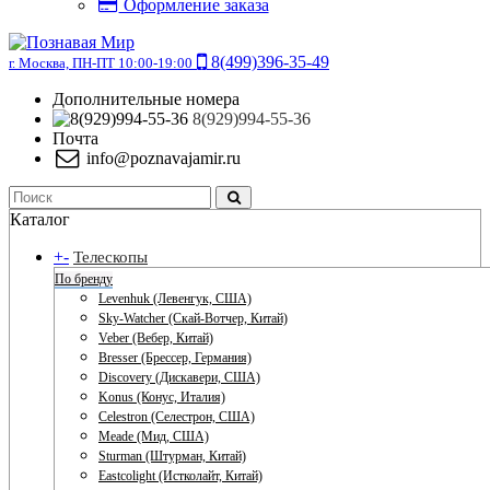
Оформление заказа
8(499)396-35-49
г. Москва, ПН-ПТ 10:00-19:00
Дополнительные номера
8(929)994-55-36
Почта
info@poznavajamir.ru
Каталог
+
-
Телескопы
По бренду
Levenhuk (Левенгук, США)
Sky-Watcher (Скай-Вотчер, Китай)
Veber (Вебер, Китай)
Bresser (Брессер, Германия)
Discovery (Дискавери, США)
Konus (Конус, Италия)
Celestron (Селестрон, США)
Meade (Мид, США)
Sturman (Штурман, Китай)
Eastcolight (Истколайт, Китай)