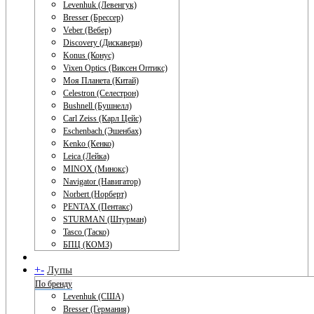
Levenhuk (Левенгук)
Bresser (Брессер)
Veber (Вебер)
Discovery (Дискавери)
Konus (Конус)
Vixen Optics (Виксен Оптикс)
Моя Планета (Китай)
Celestron (Селестрон)
Bushnell (Бушнелл)
Carl Zeiss (Карл Цейс)
Eschenbach (Эшенбах)
Kenko (Кенко)
Leica (Лейка)
MINOX (Минокс)
Navigator (Навигатор)
Norbert (Норберт)
PENTAX (Пентакс)
STURMAN (Штурман)
Tasco (Таско)
БПЦ (КОМЗ)
+
-
Лупы
По бренду
Levenhuk (США)
Bresser (Германия)