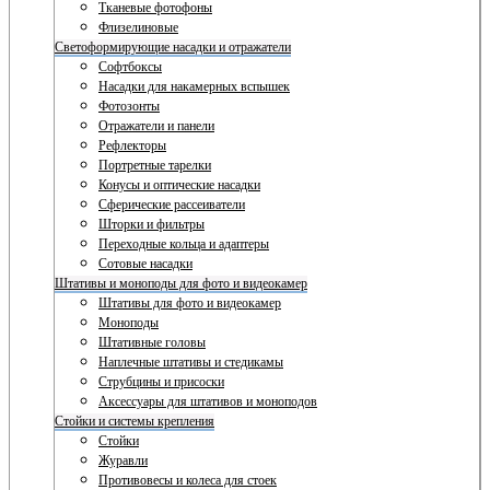
Тканевые фотофоны
Флизелиновые
Светоформирующие насадки и отражатели
Софтбоксы
Насадки для накамерных вспышек
Фотозонты
Отражатели и панели
Рефлекторы
Портретные тарелки
Конусы и оптические насадки
Сферические рассеиватели
Шторки и фильтры
Переходные кольца и адаптеры
Сотовые насадки
Штативы и моноподы для фото и видеокамер
Штативы для фото и видеокамер
Моноподы
Штативные головы
Наплечные штативы и стедикамы
Струбцины и присоски
Аксессуары для штативов и моноподов
Стойки и системы крепления
Стойки
Журавли
Противовесы и колеса для стоек