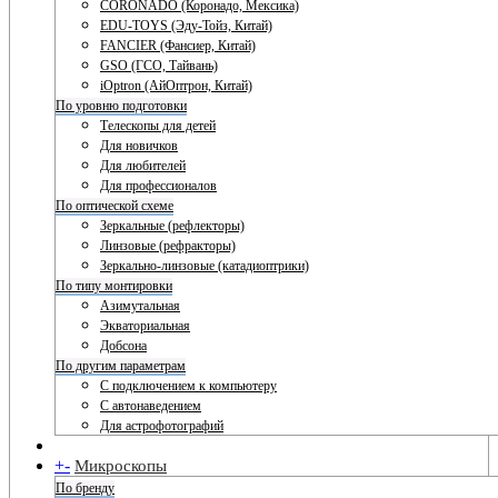
CORONADO (Коронадо, Мексика)
EDU-TOYS (Эду-Тойз, Китай)
FANCIER (Фансиер, Китай)
GSO (ГСО, Тайвань)
iOptron (АйОптрон, Китай)
По уровню подготовки
Телескопы для детей
Для новичков
Для любителей
Для профессионалов
По оптической схеме
Зеркальные (рефлекторы)
Линзовые (рефракторы)
Зеркально-линзовые (катадиоптрики)
По типу монтировки
Азимутальная
Экваториальная
Добсона
По другим параметрам
С подключением к компьютеру
С автонаведением
Для астрофотографий
+
-
Микроскопы
По бренду