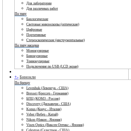
Для лаборатории
Для различных работ
По типу
Биологические
Световые микроскопы (оптические)
Цифровые
Портативные
Стереоскопические (инструментальные)
По типу насадки
Монокулярные
Бинокулярные
Тринокулярные
Подключение по USB (LCD экран)
+
-
Бинокли
По бренду
Levenhuk (Левенгук - США)
Bresser (Брессер - Германия)
БПЦ (КОМЗ - Россия)
Discovery (Дискавери - США)
Konus (Конус - Италия)
Veber (Вебер - Китай)
Nikon (Никон - Япония)
Vixen Optics (Виксен Оптикс - Япония)
Celestron (Селестрон - США)