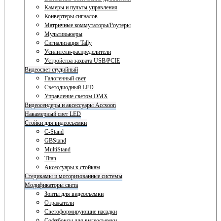
Камеры и пульты управления
Конвертеры сигналов
Матричные коммутаторы/Роутеры
Мультивьюеры
Сигнализация Tally
Усилители-распределители
Устройства захвата USB/PCIE
Видеосвет студийный
Галогенный свет
Светодиодный LED
Управление светом DMX
Видеосендеры и аксессуары Accsoon
Накамерный свет LED
Стойки для видеосъемки
C-Stand
GBStand
MultiStand
Titan
Аксессуары к стойкам
Стедикамы и моторизованные системы
Модификаторы света
Зонты для видеосъемки
Отражатели
Светоформирующие насадки
Софтбоксы для видеосъемки