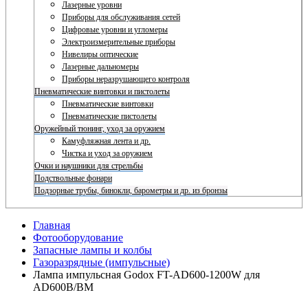
Лазерные уровни
Приборы для обслуживания сетей
Цифровые уровни и угломеры
Электроизмерительные приборы
Нивелиры оптические
Лазерные дальномеры
Приборы неразрушающего контроля
Пневматические винтовки и пистолеты
Пневматические винтовки
Пневматические пистолеты
Оружейный тюнинг, уход за оружием
Камуфляжная лента и др.
Чистка и уход за оружием
Очки и наушники для стрельбы
Подствольные фонари
Подзорные трубы, бинокли, барометры и др. из бронзы
Главная
Фотооборудование
Запасные лампы и колбы
Газоразрядные (импульсные)
Лампа импульсная Godox FT-AD600-1200W для
AD600B/BM