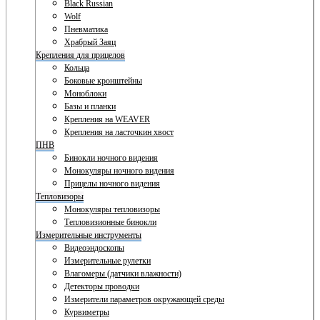
Black Russian
Wolf
Пневматика
Храбрый Заяц
Крепления для прицелов
Кольца
Боковые кронштейны
Моноблоки
Базы и планки
Крепления на WEAVER
Крепления на ласточкин хвост
ПНВ
Бинокли ночного видения
Монокуляры ночного видения
Прицелы ночного видения
Тепловизоры
Монокуляры тепловизоры
Тепловизионные бинокли
Измерительные инструменты
Видеоэндоскопы
Измерительные рулетки
Влагомеры (датчики влажности)
Детекторы проводки
Измерители параметров окружающей среды
Курвиметры