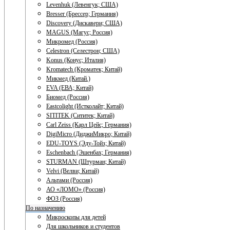
Levenhuk (Левенгук; США)
Bresser (Брессер; Германия)
Discovery (Дискавери; США)
MAGUS (Магус; Россия)
Микромед (Россия)
Celestron (Селестрон; США)
Konus (Конус; Италия)
Kromatech (Кроматек; Китай)
Микмед (Китай.)
EVA (ЕВА; Китай)
Биомед (Россия)
Eastcolight (Истколайт; Китай)
SITITEK (Сититек; Китай)
Carl Zeiss (Карл Цейс; Германия)
DigiMicro (ДиджиМикро; Китай)
EDU-TOYS (Эду-Тойз; Китай)
Eschenbach (Эшенбах; Германия)
STURMAN (Штурман; Китай)
Velvi (Велви; Китай)
Альтами (Россия)
АО «ЛОМО» (Россия)
ФОЗ (Россия)
По назначению
Микроскопы для детей
Для школьников и студентов