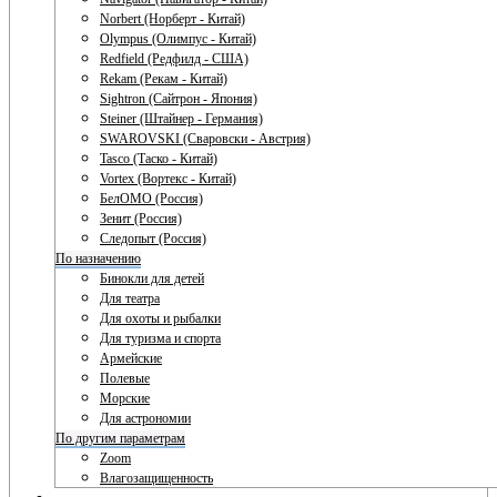
Norbert (Норберт - Китай)
Olympus (Олимпус - Китай)
Redfield (Редфилд - США)
Rekam (Рекам - Китай)
Sightron (Сайтрон - Япония)
Steiner (Штайнер - Германия)
SWAROVSKI (Сваровски - Австрия)
Tasco (Таско - Китай)
Vortex (Вортекс - Китай)
БелОМО (Россия)
Зенит (Россия)
Следопыт (Россия)
По назначению
Бинокли для детей
Для театра
Для охоты и рыбалки
Для туризма и спорта
Армейские
Полевые
Морские
Для астрономии
По другим параметрам
Zoom
Влагозащищенность