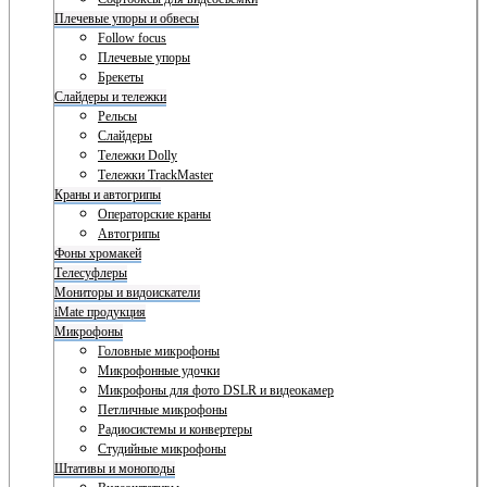
Плечевые упоры и обвесы
Follow focus
Плечевые упоры
Брекеты
Слайдеры и тележки
Рельсы
Слайдеры
Тележки Dolly
Тележки TrackMaster
Краны и автогрипы
Операторские краны
Автогрипы
Фоны хромакей
Телесуфлеры
Мониторы и видоискатели
iMate продукция
Микрофоны
Головные микрофоны
Микрофонные удочки
Микрофоны для фото DSLR и видеокамер
Петличные микрофоны
Радиосистемы и конвертеры
Студийные микрофоны
Штативы и моноподы