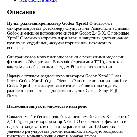
Описание
Пульт-радиосинхронизатор Godox XproII O
позволяет
синхронизировать фотокамеру Olympus или Panasonic и вспышки
Godox ,имеющие встроенную систему Godox 2,4G X. С помощью
XproII O можно настроить параметры и запустить дистанционно
группу из студийных, аккумуляторных или накамерных
вспышек.
Синхронизатор может использоваться с различными моделями
фотокамер Olympus или Panasonic (с режимом TTL), а также с
камерами, снабженными гнездом PC для синхронизации.
Наряду с пультом-радиосинхронизатором Godox XproII L для
Leica, Godox XproII O для Olympus/Panasonic пополнил линейку
Godox XproII, в которую также входят обновленные пульты-
радиосинхронизаторы для фотоаппаратов Canon, Sony, Fuji и
Nikon.
Надежный запуск и множество настроек
Совместимый с беспроводной радиосистемой Godox X с частотой
2,4 ГГц, радиосинхронизатор XProII O позволяет эффективно и
надежно запускать вспышки на расстоянии до 100 метров,
удаленно регулировать режим вспышки, выходную мощность,
пилотный моделирующий свет и многое другое.