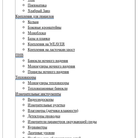
Пневматика
Храбрый Заяц
Крепления для прицелов
Кольца
Боковые кронштейны
Моноблоки
Базы и планки
Крепления на WEAVER
Крепления на ласточкин хвост
ПНВ
Бинокли ночного видения
Монокуляры ночного видения
Прицелы ночного видения
Тепловизоры
Монокуляры тепловизоры
Тепловизионные бинокли
Измерительные инструменты
Видеоэндоскопы
Измерительные рулетки
Влагомеры (датчики влажности)
Детекторы проводки
Измерители параметров окружающей среды
Курвиметры
Лазерные уровни