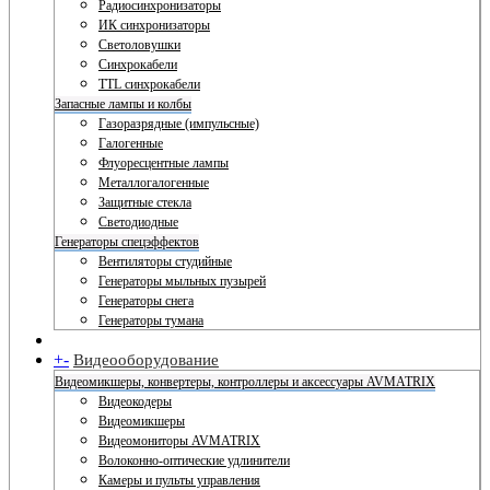
Радиосинхронизаторы
ИК синхронизаторы
Светоловушки
Синхрокабели
TTL синхрокабели
Запасные лампы и колбы
Газоразрядные (импульсные)
Галогенные
Флуоресцентные лампы
Металлогалогенные
Защитные стекла
Светодиодные
Генераторы спецэффектов
Вентиляторы студийные
Генераторы мыльных пузырей
Генераторы снега
Генераторы тумана
+
-
Видеооборудование
Видеомикшеры, конвертеры, контроллеры и аксессуары AVMATRIX
Видеокодеры
Видеомикшеры
Видеомониторы AVMATRIX
Волоконно-оптические удлинители
Камеры и пульты управления