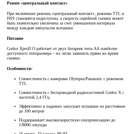
Режим «центральный контакт»
При включении режима «центральный контакт», режимы TTL и
HSS становятся недоступны, а скорость серийной съемки может
быть значительно увеличена за счет уменьшения интервала
между каждым импульсом вспышки.
Питание
Godox XproII O работает от двух батареек типа АА наиболее
доступного типоразмера – их легко заменить прямо во время
съемки.
Особенности:
Совместимость с камерами Olympus/Panasonic с режимом
TTL
Совместимость с беспроводной радиосистемой Godox X с
частотой 2,4 ГГц
Эффективно и надежно запускает вспышки на расстоянии
до 100 метров
Поддерживает высокоскоростную синхронизацию до
1/8000 секунды
16 групп, 32 канала, 99 ID