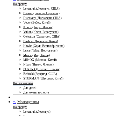
По бренду
Levenhuk (Левенгук. США)
Bresser (Брессер. Германия)
Discovery (Дискавери. США)
Veber (Вебер. Китай)
Konus (Конус. Италия)
Yukon (Юкон. Белоруссия)
Celestron (Селестрон. США)
Bushnell (Бушнелл. Китай)
Hawke (Хоук. Великобритания)
Leica (Лейка. Португалия)
Meade (Мид. Китай)
MINOX (Минокс. Китай)
Nikon (Никон. Япония)
PENTAX (Пентакс. Япония)
Redfield (Редфилд. США)
STURMAN (Штурман. Китай)
По назначению
Для детей
Для охоты и спорта
+
-
Монокуляры
По бренду
Levenhuk (Левенгук)