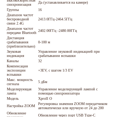
Высокоскоростная
Да (устанавливается на камере)
синхронизация
Группы
16
Диапазон частот
беспроводной
2413.0ГГц-2464.5ГГц
связи 2.4G
Диапазон частот
2402.00ГГц -2480.00ГГц
передачи Bluetooth
Дистанция
срабатывания
0-100 м
(приблизительно)
Звуковая
Управление звуковой индикацией при
индикация
срабатывании вспышки
Каналы
32
Компенсация
экспозиции
+3EV, с шагом 1/3 EV
вспышки
Макс. мощность
5 дБм
сигнала
Моделирующая
Управление моделирующей лампой с
лампа
помощью синхронизатора
Модель
XproII O
Регулировка значения ZOOM передатчиком
Настройка ZOOM
автоматически или вручную от 24 до 200
Обновление
Обновление через порт USB Type-C