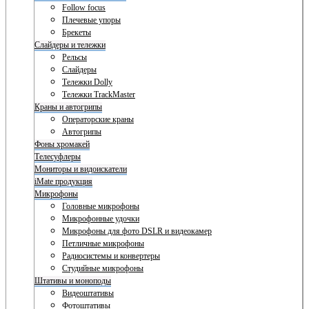
Follow focus
Плечевые упоры
Брекеты
Слайдеры и тележки
Рельсы
Слайдеры
Тележки Dolly
Тележки TrackMaster
Краны и автогрипы
Операторские краны
Автогрипы
Фоны хромакей
Телесуфлеры
Мониторы и видоискатели
iMate продукция
Микрофоны
Головные микрофоны
Микрофонные удочки
Микрофоны для фото DSLR и видеокамер
Петличные микрофоны
Радиосистемы и конвертеры
Студийные микрофоны
Штативы и моноподы
Видеоштативы
Фотоштативы