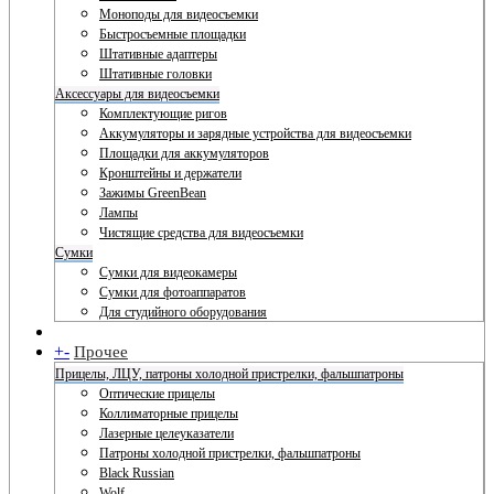
Моноподы для видеосъемки
Быстросъемные площадки
Штативные адаптеры
Штативные головки
Аксессуары для видеосъемки
Комплектующие ригов
Аккумуляторы и зарядные устройства для видеосъемки
Площадки для аккумуляторов
Кронштейны и держатели
Зажимы GreenBean
Лампы
Чистящие средства для видеосъемки
Сумки
Сумки для видеокамеры
Сумки для фотоаппаратов
Для студийного оборудования
+
-
Прочее
Прицелы, ЛЦУ, патроны холодной пристрелки, фальшпатроны
Оптические прицелы
Коллиматорные прицелы
Лазерные целеуказатели
Патроны холодной пристрелки, фальшпатроны
Black Russian
Wolf