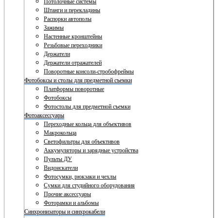
Потолочные системы
Штанги и перекладины
Распорки автополы
Зажимы
Настенные кронштейны
Резьбовые переходники
Держатели
Держатели отражателей
Поворотные консоли-стробофреймы
Фотобоксы и столы для предметной съемки
Платформы поворотные
Фотобоксы
Фотостолы для предметной съемки
Фотоаксессуары
Переходные кольца для объективов
Макрокольца
Светофильтры для объективов
Аккумуляторы и зарядные устройства
Пульты ДУ
Видоискатели
Фотосумки, рюкзаки и чехлы
Сумки для студийного оборудования
Прочие аксессуары
Фоторамки и альбомы
Синхронизаторы и синхрокабели