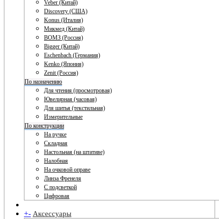
Veber (Китай)
Discovery (США)
Konus (Италия)
Микмед (Китай)
ВОМЗ (Россия)
Bigger (Китай)
Eschenbach (Германия)
Kenko (Япония)
Zenit (Россия)
По назначению
Для чтения (просмотровая)
Ювелирная (часовая)
Для шитья (текстильная)
Измерительные
По конструкции
На ручке
Складная
Настольная (на штативе)
Налобная
На очковой оправе
Линза Френеля
С подсветкой
Цифровая
+
-
Аксессуары