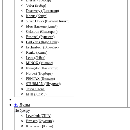
Bresser (Брессер)
Veber (Вебер)
Discovery (Дискавери)
Konus (Конус)
Vixen Optics (Виксен Оптикс)
Моя Планета (Китай)
Celestron (Селестрон)
Bushnell (Бушнелл)
Carl Zeiss (Карл Цейс)
Eschenbach (Эшенбах)
Kenko (Кенко)
Leica (Лейка)
MINOX (Минокс)
Navigator (Навигатор)
Norbert (Норберт)
PENTAX (Пентакс)
STURMAN (Штурман)
Tasco (Таско)
БПЦ (КОМЗ)
+
-
Лупы
По бренду
Levenhuk (США)
Bresser (Германия)
Kromatech (Китай)