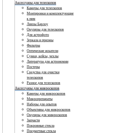
Аксессуары для телескопов
Камеры для телескопов
Монтировки и комплектующие
к ним
Линзы Барлоу
Окуляры для телескопов
Для астрофото
Зеркала и призмы
Фильтры
Оптические искатели
Сумки, кейсы, чехлы
Литература для астрономии
Постеры
Средства для очистки
телескопов
Разное для телескопов
Аксессуары для микроскопов
Камеры для микроскопов
Микропрепараты
Наборы для опытов
Объективы для микроскопов
Окуляры для микроскопов
Запчасти
Покровные стекла
Предметные стекла