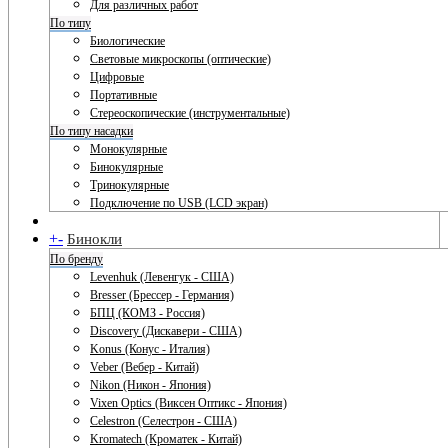
Для различных работ
По типу
Биологические
Световые микроскопы (оптические)
Цифровые
Портативные
Стереоскопические (инструментальные)
По типу насадки
Монокулярные
Бинокулярные
Тринокулярные
Подключение по USB (LCD экран)
+
-
Бинокли
По бренду
Levenhuk (Левенгук - США)
Bresser (Брессер - Германия)
БПЦ (КОМЗ - Россия)
Discovery (Дискавери - США)
Konus (Конус - Италия)
Veber (Вебер - Китай)
Nikon (Никон - Япония)
Vixen Optics (Виксен Оптикс - Япония)
Celestron (Селестрон - США)
Kromatech (Кроматек - Китай)