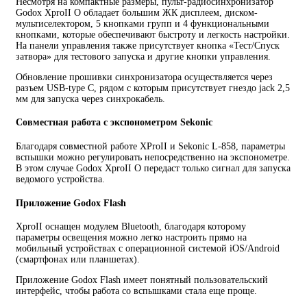
Несмотря на компактные размеры, пульт-радиосинхронизатор
Godox XproII O обладает большим ЖК дисплеем, диском-
мультиселектором, 5 кнопками групп и 4 функциональными
кнопками, которые обеспечивают быстроту и легкость настройки.
На панели управления также присутствует кнопка «Тест/Спуск
затвора» для тестового запуска и другие кнопки управления.
Обновление прошивки синхронизатора осуществляется через
разъем USB-type С, рядом с которым присутствует гнездо jack 2,5
мм для запуска через синхрокабель.
Совместная работа с экспонометром Sekonic
Благодаря совместной работе XProII и Sekonic L-858, параметры
вспышки можно регулировать непосредственно на экспонометре.
В этом случае Godox XproII O передаст только сигнал для запуска
ведомого устройства.
Приложение Godox Flash
XproII оснащен модулем Bluetooth, благодаря которому
параметры освещения можно легко настроить прямо на
мобильный устройствах c операционной системой iOS/Android
(смартфонах или планшетах).
Приложение Godox Flash имеет понятный пользовательский
интерфейс, чтобы работа со вспышками стала еще проще.