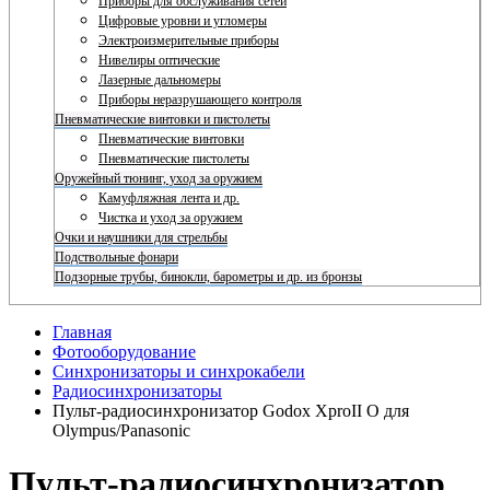
Приборы для обслуживания сетей
Цифровые уровни и угломеры
Электроизмерительные приборы
Нивелиры оптические
Лазерные дальномеры
Приборы неразрушающего контроля
Пневматические винтовки и пистолеты
Пневматические винтовки
Пневматические пистолеты
Оружейный тюнинг, уход за оружием
Камуфляжная лента и др.
Чистка и уход за оружием
Очки и наушники для стрельбы
Подствольные фонари
Подзорные трубы, бинокли, барометры и др. из бронзы
Главная
Фотооборудование
Синхронизаторы и синхрокабели
Радиосинхронизаторы
Пульт-радиосинхронизатор Godox XproII O для
Olympus/Panasonic
Пульт-радиосинхронизатор