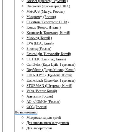
Bresser (Брессер; Германия)
Discovery (Дискавери; США)
MAGUS (Магус; Россия)
Микромед (Россия)
Celestron (Селестрон; США)
Konus (Конус; Италия)
Kromatech (Кроматек; Китай)
Микмед (Китай.)
EVA (ЕВА; Китай)
Биомед (Россия)
Eastcolight (Истколайт; Китай)
SITITEK (Сититек; Китай)
Carl Zeiss (Карл Цейс; Германия)
DigiMicro (ДиджиМикро; Китай)
EDU-TOYS (Эду-Тойз; Китай)
Eschenbach (Эшенбах; Германия)
STURMAN (Штурман; Китай)
Velvi (Велви; Китай)
Альтами (Россия)
АО «ЛОМО» (Россия)
ФОЗ (Россия)
По назначению
Микроскопы для детей
Для школьников и студентов
Для лаборатории