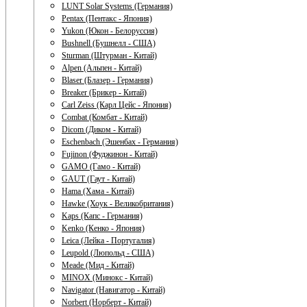
LUNT Solar Systems (Германия)
Pentax (Пентакс - Япония)
Yukon (Юкон - Белоруссия)
Bushnell (Бушнелл - США)
Sturman (Штурман - Китай)
Alpen (Альпен - Китай)
Blaser (Блазер - Германия)
Breaker (Брикер - Китай)
Carl Zeiss (Карл Цейс - Япония)
Combat (Комбат - Китай)
Dicom (Диком - Китай)
Eschenbach (Эшенбах - Германия)
Fujinon (Фуджинон - Китай)
GAMO (Гамо - Китай)
GAUT (Гаут - Китай)
Hama (Хама - Китай)
Hawke (Хоук - Великобритания)
Kaps (Капс - Германия)
Kenko (Кенко - Япония)
Leica (Лейка - Португалия)
Leupold (Люпольд - США)
Meade (Мид - Китай)
MINOX (Минокс - Китай)
Navigator (Навигатор - Китай)
Norbert (Норберт - Китай)