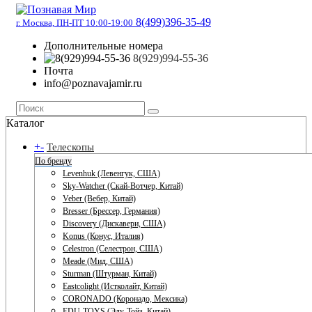
8(499)396-35-49
г. Москва, ПН-ПТ 10:00-19:00
Дополнительные номера
8(929)994-55-36
Почта
info@poznavajamir.ru
Каталог
+
-
Телескопы
По бренду
Levenhuk (Левенгук, США)
Sky-Watcher (Скай-Вотчер, Китай)
Veber (Вебер, Китай)
Bresser (Брессер, Германия)
Discovery (Дискавери, США)
Konus (Конус, Италия)
Celestron (Селестрон, США)
Meade (Мид, США)
Sturman (Штурман, Китай)
Eastcolight (Истколайт, Китай)
CORONADO (Коронадо, Мексика)
EDU-TOYS (Эду-Тойз, Китай)