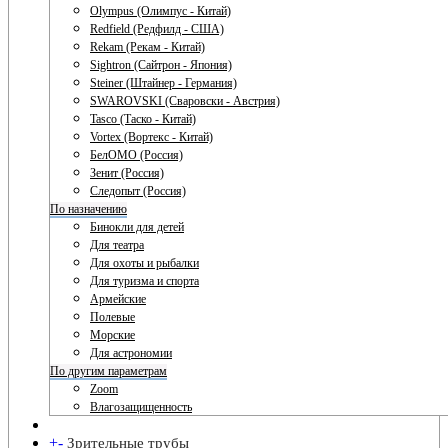
Olympus (Олимпус - Китай)
Redfield (Редфилд - США)
Rekam (Рекам - Китай)
Sightron (Сайтрон - Япония)
Steiner (Штайнер - Германия)
SWAROVSKI (Сваровски - Австрия)
Tasco (Таско - Китай)
Vortex (Вортекс - Китай)
БелОМО (Россия)
Зенит (Россия)
Следопыт (Россия)
По назначению
Бинокли для детей
Для театра
Для охоты и рыбалки
Для туризма и спорта
Армейские
Полевые
Морские
Для астрономии
По другим параметрам
Zoom
Влагозащищенность
+
-
Зрительные трубы