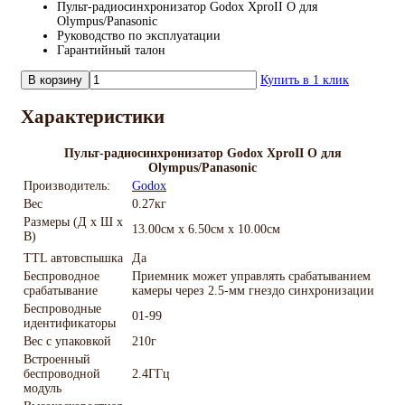
Пульт-радиосинхронизатор Godox XproII O для
Olympus/Panasonic
Руководство по эксплуатации
Гарантийный талон
В корзину
Купить в 1 клик
Характеристики
Пульт-радиосинхронизатор Godox XproII O для
Olympus/Panasonic
Производитель:
Godox
Вес
0.27кг
Размеры (Д х Ш х
13.00см x 6.50см x 10.00см
В)
TTL автовспышка
Да
Беспроводное
Приемник может управлять срабатыванием
срабатывание
камеры через 2.5-мм гнездо синхронизации
Беспроводные
01-99
идентификаторы
Вес с упаковкой
210г
Встроенный
беспроводной
2.4ГГц
модуль