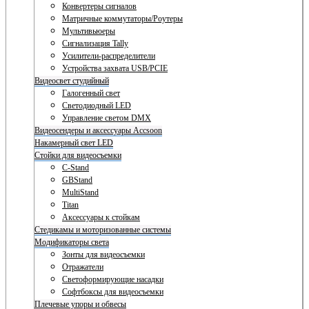
Конвертеры сигналов
Матричные коммутаторы/Роутеры
Мультивьюеры
Сигнализация Tally
Усилители-распределители
Устройства захвата USB/PCIE
Видеосвет студийный
Галогенный свет
Светодиодный LED
Управление светом DMX
Видеосендеры и аксессуары Accsoon
Накамерный свет LED
Стойки для видеосъемки
C-Stand
GBStand
MultiStand
Titan
Аксессуары к стойкам
Стедикамы и моторизованные системы
Модификаторы света
Зонты для видеосъемки
Отражатели
Светоформирующие насадки
Софтбоксы для видеосъемки
Плечевые упоры и обвесы