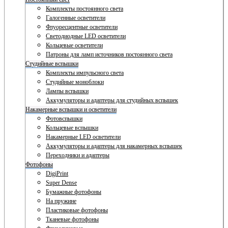
Комплекты постоянного света
Галогенные осветители
Флуоресцентные осветители
Светодиодные LED осветители
Кольцевые осветители
Патроны для ламп источников постоянного света
Студийные вспышки
Комплекты импульсного света
Студийные моноблоки
Лампы вспышки
Аккумуляторы и адаптеры для студийных вспышек
Накамерные вспышки и осветители
Фотовспышки
Кольцевые вспышки
Накамерные LED осветители
Аккумуляторы и адаптеры для накамерных вспышек
Переходники и адаптеры
Фотофоны
DigiPrint
Super Dense
Бумажные фотофоны
На пружине
Пластиковые фотофоны
Тканевые фотофоны