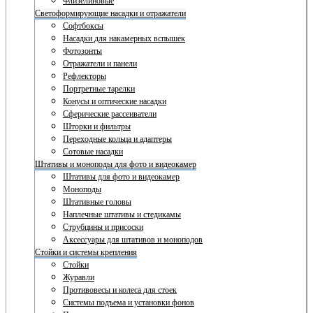
Флизелиновые
Светоформирующие насадки и отражатели
Софтбоксы
Насадки для накамерных вспышек
Фотозонты
Отражатели и панели
Рефлекторы
Портретные тарелки
Конусы и оптические насадки
Сферические рассеиватели
Шторки и фильтры
Переходные кольца и адаптеры
Сотовые насадки
Штативы и моноподы для фото и видеокамер
Штативы для фото и видеокамер
Моноподы
Штативные головы
Наплечные штативы и стедикамы
Струбцины и присоски
Аксессуары для штативов и моноподов
Стойки и системы крепления
Стойки
Журавли
Противовесы и колеса для стоек
Системы подъема и установки фонов