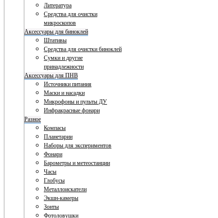
Литература
Средства для очистки
микроскопов
Аксессуары для биноклей
Штативы
Средства для очистки биноклей
Сумки и другие
принадлежности
Аксессуары для ПНВ
Источники питания
Маски и насадки
Микрофоны и пульты ДУ
Инфракрасные фонари
Разное
Компасы
Планетарии
Наборы для экспериментов
Фонари
Барометры и метеостанции
Часы
Глобусы
Металлоискатели
Экшн-камеры
Зонты
Фотоловушки