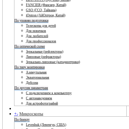
FANCIER (Фансиер, Китай)
GSO (ГСО, Тайвань)
iOptron (АйОптрон, Китай)
По уровню подготовки
Телескопы для детей
Для новичков
Для любителей
Для профессионалов
По оптической схеме
Зеркальные (рефлекторы)
Линзовые (рефракторы)
Зеркально-линзовые (катадиоптрики)
По типу монтировки
Азимутальная
Экваториальная
Добсона
По другим параметрам
С подключением к компьютеру
С автонаведением
Для астрофотографий
+
-
Микроскопы
По бренду
Levenhuk (Левенгук; США)