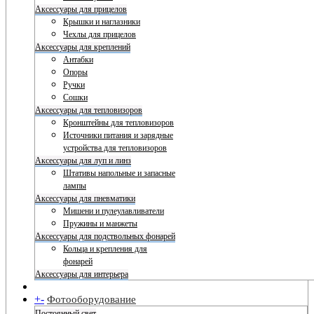
Аксессуары для прицелов
Крышки и наглазники
Чехлы для прицелов
Аксессуары для креплений
Антабки
Опоры
Ручки
Сошки
Аксессуары для тепловизоров
Кронштейны для тепловизоров
Источники питания и зарядные
устройства для тепловизоров
Аксессуары для луп и линз
Штативы напольные и запасные
лампы
Аксессуары для пневматики
Мишени и пулеулавливатели
Пружины и манжеты
Аксессуары для подствольных фонарей
Кольца и крепления для
фонарей
Аксессуары для интерьера
+
-
Фотооборудование
Постоянный свет