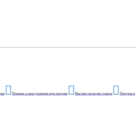
цию
Помощь и консультация при покупке
Высокое качество товара
Покупка в