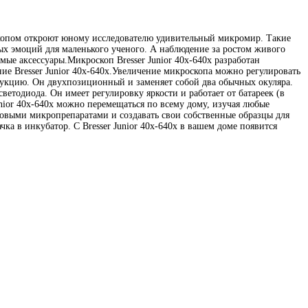
оскопом откроют юному исследователю удивительный микромир. Такие
ных эмоций для маленького ученого. А наблюдение за ростом живого
ые аксессуары.Микроскоп Bresser Junior 40x-640x разработан
ие Bresser Junior 40x-640x.Увеличение микроскопа можно регулировать
струкцию. Он двухпозиционный и заменяет собой два обычных окуляра.
етодиода. Он имеет регулировку яркости и работает от батареек (в
unior 40x-640x можно перемещаться по всему дому, изучая любые
отовыми микропрепаратами и создавать свои собственные образцы для
ка в инкубатор. С Bresser Junior 40x-640x в вашем доме появится