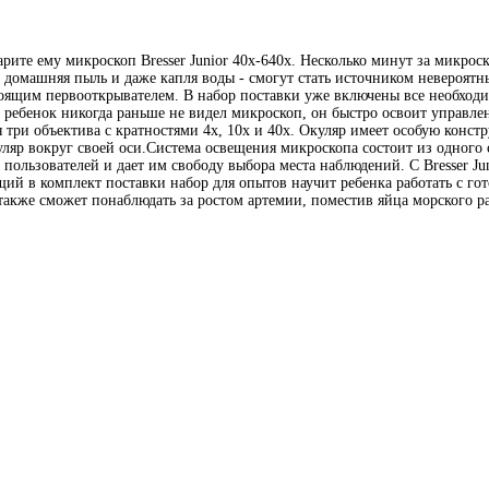
арите ему микроскоп Bresser Junior 40x-640x. Несколько минут за микр
, домашняя пыль и даже капля воды - смогут стать источником невероят
тоящим первооткрывателем. В набор поставки уже включены все необходим
 ребенок никогда раньше не видел микроскоп, он быстро освоит управлен
ся три объектива с кратностями 4х, 10х и 40х. Окуляр имеет особую кон
яр вокруг своей оси.Система освещения микроскопа состоит из одного св
 пользователей и дает им свободу выбора места наблюдений. С Bresser J
щий в комплект поставки набор для опытов научит ребенка работать с г
акже сможет понаблюдать за ростом артемии, поместив яйца морского рач