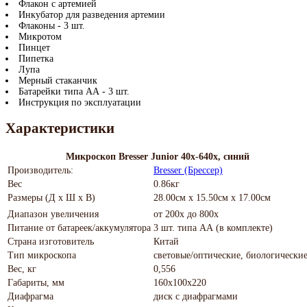
Флакон с артемией
Инкубатор для разведения артемии
Флаконы - 3 шт.
Микротом
Пинцет
Пипетка
Лупа
Мерный стаканчик
Батарейки типа АА - 3 шт.
Инструкция по эксплуатации
Характеристики
Микроскоп Bresser Junior 40x-640x, синий
Производитель:
Bresser (Брессер)
Вес
0.86кг
Размеры (Д х Ш х В)
28.00см x 15.50см x 17.00см
Диапазон увеличения
от 200х до 800х
Питание от батареек/аккумулятора
3 шт. типа АА (в комплекте)
Страна изготовитель
Китай
Тип микроскопа
световые/оптические, биологически
Вес, кг
0,556
Габариты, мм
160х100х220
Диафрагма
диск с диафрагмами