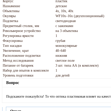
Корпус
пластик
Назначение
детские
Объективы
4x, 10x, 40x
Окуляры
WF10x–16x (двухпозиционный)
Подсветка
светодиодная
Предметный столик, мм
с зажимами
Револьверное устройство
на 3 объектива
Регулировка яркости
1
Фокусировка
грубая
Тип насадки
монокулярные
Увеличение, крат
40–640
Расположение подсветки
нижняя
Метод исследования
светлое поле
Питание от батареек
3 шт. типа АА (в комплекте)
Набор для опытов в комплекте
1
Уровень подготовки
для детей
Вопрос
Подскажите пожалуйста! То что оптика пластиковая влияет на качес