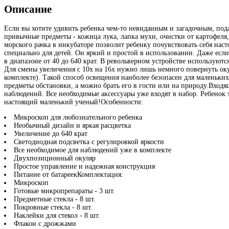
Описание
Если вы хотите удивить ребенка чем-то невиданным и загадочным, под
привычные предметы - кожица лука, лапка мухи, очистки от картофеля
морского рачка в инкубаторе позволит ребенку почувствовать себя нас
специально для детей. Он яркий и простой в использовании. Даже если
в диапазоне от 40 до 640 крат. В револьверном устройстве используют
Для смены увеличения с 10х на 16х нужно лишь немного повернуть окул
комплекте). Такой способ освещения наиболее безопасен для маленьких
предметы обстановки, а можно брать его в гости или на природу.Входя
наблюдений. Все необходимые аксессуары уже входят в набор. Ребенок т
настоящий маленький ученый!Особенности:
Микроскоп для любознательного ребенка
Необычный дизайн и яркая расцветка
Увеличение до 640 крат
Светодиодная подсветка с регулировкой яркости
Все необходимое для наблюдений уже в комплекте
Двухпозиционный окуляр
Простое управление и надежная конструкция
Питание от батареекКомплектация:
Микроскоп
Готовые микропрепараты - 3 шт.
Предметные стекла - 8 шт.
Покровные стекла - 8 шт.
Наклейки для стекол - 8 шт.
Флакон с дрожжами