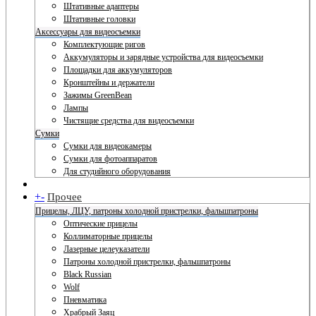
Штативные адаптеры
Штативные головки
Аксессуары для видеосъемки
Комплектующие ригов
Аккумуляторы и зарядные устройства для видеосъемки
Площадки для аккумуляторов
Кронштейны и держатели
Зажимы GreenBean
Лампы
Чистящие средства для видеосъемки
Сумки
Сумки для видеокамеры
Сумки для фотоаппаратов
Для студийного оборудования
+
-
Прочее
Прицелы, ЛЦУ, патроны холодной пристрелки, фальшпатроны
Оптические прицелы
Коллиматорные прицелы
Лазерные целеуказатели
Патроны холодной пристрелки, фальшпатроны
Black Russian
Wolf
Пневматика
Храбрый Заяц