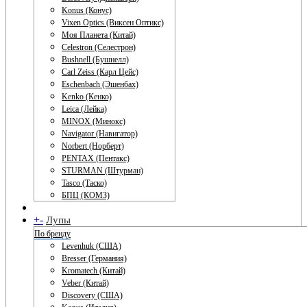
Konus (Конус)
Vixen Optics (Виксен Оптикс)
Моя Планета (Китай)
Celestron (Селестрон)
Bushnell (Бушнелл)
Carl Zeiss (Карл Цейс)
Eschenbach (Эшенбах)
Kenko (Кенко)
Leica (Лейка)
MINOX (Минокс)
Navigator (Навигатор)
Norbert (Норберт)
PENTAX (Пентакс)
STURMAN (Штурман)
Tasco (Таско)
БПЦ (КОМЗ)
+
-
Лупы
По бренду
Levenhuk (США)
Bresser (Германия)
Kromatech (Китай)
Veber (Китай)
Discovery (США)