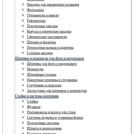
Насадки для накамерных вспышек
Фотозонты
Отражатели и панели
Рефлекторы
Портретные тарелки
Конусы и оптические насадки
Сферические рассеиватели
Шторки и фильтры
Переходные кольца и адаптеры
Сотовые насадки
Штативы и моноподы для фото и видеокамер
Штативы для фото и видеокамер
Моноподы
Штативные головы
Наплечные штативы и стедикамы
Струбцины и присоски
Аксессуары для штативов и моноподов
Стойки и системы крепления
Стойки
Журавли
Противовесы и колеса для стоек
Системы подъема и установки фонов
Потолочные системы
Штанги и перекладины
Распорки автополы