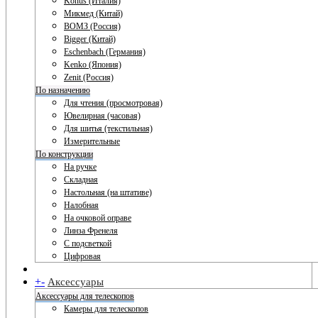
Konus (Италия)
Микмед (Китай)
ВОМЗ (Россия)
Bigger (Китай)
Eschenbach (Германия)
Kenko (Япония)
Zenit (Россия)
По назначению
Для чтения (просмотровая)
Ювелирная (часовая)
Для шитья (текстильная)
Измерительные
По конструкции
На ручке
Складная
Настольная (на штативе)
Налобная
На очковой оправе
Линза Френеля
С подсветкой
Цифровая
+
-
Аксессуары
Аксессуары для телескопов
Камеры для телескопов