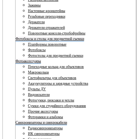
Зажимы
Настенные кронштейны
Резьбовые переходники
Держатели
Держатели отражателей
Поворотные консоли-стробофреймы
Фотобоксы и столы для предметной съемки
Платформы поворотные
Фотобоксы
Фотостолы для предметной съемки
Фотоаксессуары
Переходные кольца для объективов
Макрокольца
Светофильтры для объективов
Аккумуляторы и зарядные устройства
Пульты ДУ
Видоискатели
Фотосумки, рюкзаки и чехлы
Сумки для студийного оборудования
Прочие аксессуары
Фоторамки и альбомы
Синхронизаторы и синхрокабели
Радиосинхронизаторы
ИК синхронизаторы