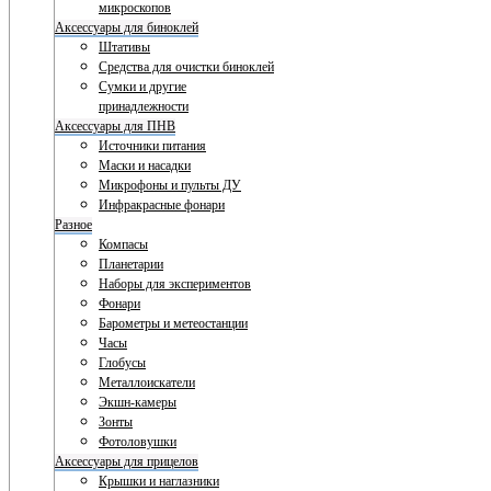
микроскопов
Аксессуары для биноклей
Штативы
Средства для очистки биноклей
Сумки и другие
принадлежности
Аксессуары для ПНВ
Источники питания
Маски и насадки
Микрофоны и пульты ДУ
Инфракрасные фонари
Разное
Компасы
Планетарии
Наборы для экспериментов
Фонари
Барометры и метеостанции
Часы
Глобусы
Металлоискатели
Экшн-камеры
Зонты
Фотоловушки
Аксессуары для прицелов
Крышки и наглазники