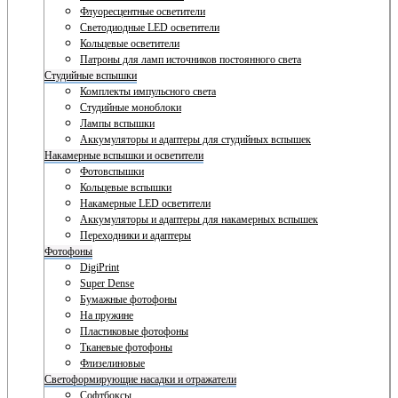
Флуоресцентные осветители
Светодиодные LED осветители
Кольцевые осветители
Патроны для ламп источников постоянного света
Студийные вспышки
Комплекты импульсного света
Студийные моноблоки
Лампы вспышки
Аккумуляторы и адаптеры для студийных вспышек
Накамерные вспышки и осветители
Фотовспышки
Кольцевые вспышки
Накамерные LED осветители
Аккумуляторы и адаптеры для накамерных вспышек
Переходники и адаптеры
Фотофоны
DigiPrint
Super Dense
Бумажные фотофоны
На пружине
Пластиковые фотофоны
Тканевые фотофоны
Флизелиновые
Светоформирующие насадки и отражатели
Софтбоксы