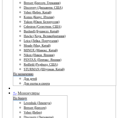
Bresser (Брессер. Германия)
Discovery (Дискавери. США)
Veber (Вебер. Китай)
Konus (Конус. Италия)
Yukon (Юкон. Белоруссия)
Celestron (Селестрон. США)
Bushnell (Бушнелл. Китай)
Hawke (Хоук. Великобритания)
Leica (Лейка. Португалия)
Meade (Мид. Китай)
MINOX (Минокс. Китай)
Nikon (Никон. Япония)
PENTAX (Пентакс. Япония)
Redfield (Редфилд. США)
STURMAN (Штурман. Китай)
По назначению
Для детей
Для охоты и спорта
+
-
Монокуляры
По бренду
Levenhuk (Левенгук)
Bresser (Брессер)
Veber (Вебер)
Discovery (Дискавери)