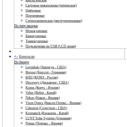
Биологические
Световые микроскопы (оптические)
Цифровые
Портативные
Стереоскопические (инструментальные)
По типу насадки
Монокулярные
Бинокулярные
Тринокулярные
Подключение по USB (LCD экран)
+
-
Бинокли
По бренду
Levenhuk (Левенгук - США)
Bresser (Брессер - Германия)
БПЦ (КОМЗ - Россия)
Discovery (Дискавери - США)
Konus (Конус - Италия)
Veber (Вебер - Китай)
Nikon (Никон - Япония)
Vixen Optics (Виксен Оптикс - Япония)
Celestron (Селестрон - США)
Kromatech (Кроматек - Китай)
LUNT Solar Systems (Германия)
Pentax (Пентакс - Япония)