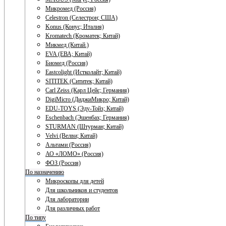
Микромед (Россия)
Celestron (Селестрон; США)
Konus (Конус; Италия)
Kromatech (Кроматек; Китай)
Микмед (Китай.)
EVA (ЕВА; Китай)
Биомед (Россия)
Eastcolight (Истколайт; Китай)
SITITEK (Сититек; Китай)
Carl Zeiss (Карл Цейс; Германия)
DigiMicro (ДиджиМикро; Китай)
EDU-TOYS (Эду-Тойз; Китай)
Eschenbach (Эшенбах; Германия)
STURMAN (Штурман; Китай)
Velvi (Велви; Китай)
Альтами (Россия)
АО «ЛОМО» (Россия)
ФОЗ (Россия)
По назначению
Микроскопы для детей
Для школьников и студентов
Для лаборатории
Для различных работ
По типу