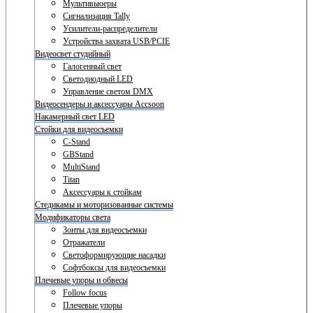
Мультивьюеры
Сигнализация Tally
Усилители-распределители
Устройства захвата USB/PCIE
Видеосвет студийный
Галогенный свет
Светодиодный LED
Управление светом DMX
Видеосендеры и аксессуары Accsoon
Накамерный свет LED
Стойки для видеосъемки
C-Stand
GBStand
MultiStand
Titan
Аксессуары к стойкам
Стедикамы и моторизованные системы
Модификаторы света
Зонты для видеосъемки
Отражатели
Светоформирующие насадки
Софтбоксы для видеосъемки
Плечевые упоры и обвесы
Follow focus
Плечевые упоры