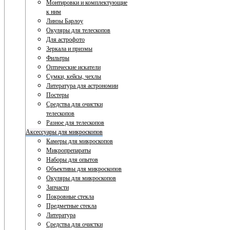
Монтировки и комплектующие
к ним
Линзы Барлоу
Окуляры для телескопов
Для астрофото
Зеркала и призмы
Фильтры
Оптические искатели
Сумки, кейсы, чехлы
Литература для астрономии
Постеры
Средства для очистки
телескопов
Разное для телескопов
Аксессуары для микроскопов
Камеры для микроскопов
Микропрепараты
Наборы для опытов
Объективы для микроскопов
Окуляры для микроскопов
Запчасти
Покровные стекла
Предметные стекла
Литература
Средства для очистки