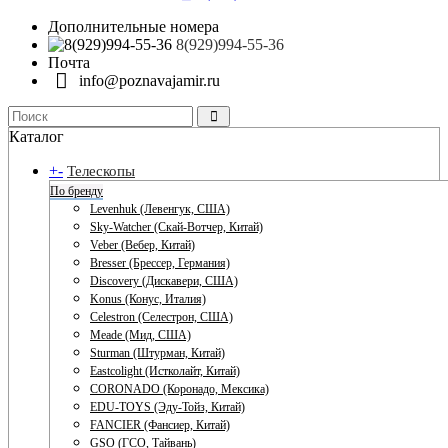
Дополнительные номера
8(929)994-55-36
Почта
info@poznavajamir.ru
Каталог
+
-
Телескопы
По бренду
Levenhuk (Левенгук, США)
Sky-Watcher (Скай-Вотчер, Китай)
Veber (Вебер, Китай)
Bresser (Брессер, Германия)
Discovery (Дискавери, США)
Konus (Конус, Италия)
Celestron (Селестрон, США)
Meade (Мид, США)
Sturman (Штурман, Китай)
Eastcolight (Истколайт, Китай)
CORONADO (Коронадо, Мексика)
EDU-TOYS (Эду-Тойз, Китай)
FANCIER (Фансиер, Китай)
GSO (ГСО, Тайвань)