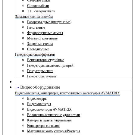
Светоловушки
Синхрокабели
TTL синхрокабели
Запасные лампы и колбы
Газоразрядные (импульсные)
Галогенные
Флуоресцентные лампы
Металлогалогенные
Защитные стекла
Светодиодные
Генераторы спецэффектов
Вентиляторы студийные
Генераторы мыльных пузырей
Генераторы снега
Генераторы тумана
+
-
Видеооборудование
Видеомикшеры, конвертеры, контроллеры и аксессуары AVMATRIX
Видеокодеры
Видеомикшеры
Видеомониторы AVMATRIX
Волоконно-оптические удлинители
Камеры и пульты управления
Конвертеры сигналов
Матричные коммутаторы/Роутеры