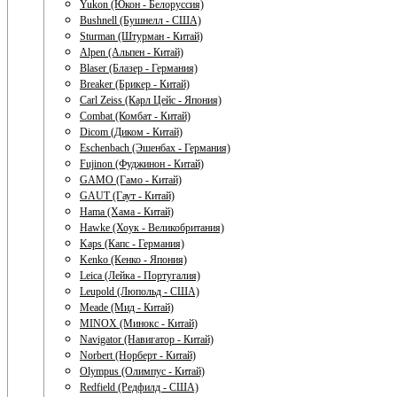
Yukon (Юкон - Белоруссия)
Bushnell (Бушнелл - США)
Sturman (Штурман - Китай)
Alpen (Альпен - Китай)
Blaser (Блазер - Германия)
Breaker (Брикер - Китай)
Carl Zeiss (Карл Цейс - Япония)
Combat (Комбат - Китай)
Dicom (Диком - Китай)
Eschenbach (Эшенбах - Германия)
Fujinon (Фуджинон - Китай)
GAMO (Гамо - Китай)
GAUT (Гаут - Китай)
Hama (Хама - Китай)
Hawke (Хоук - Великобритания)
Kaps (Капс - Германия)
Kenko (Кенко - Япония)
Leica (Лейка - Португалия)
Leupold (Люпольд - США)
Meade (Мид - Китай)
MINOX (Минокс - Китай)
Navigator (Навигатор - Китай)
Norbert (Норберт - Китай)
Olympus (Олимпус - Китай)
Redfield (Редфилд - США)