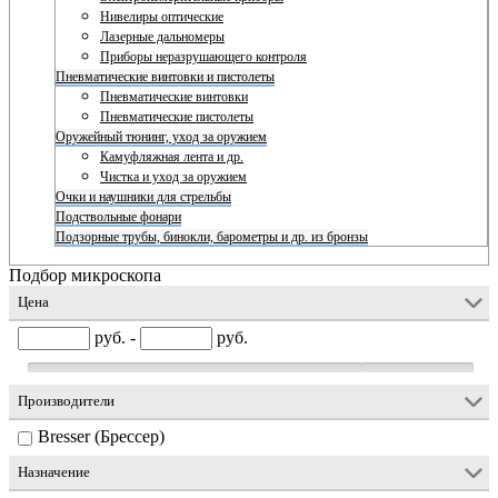
Нивелиры оптические
Лазерные дальномеры
Приборы неразрушающего контроля
Пневматические винтовки и пистолеты
Пневматические винтовки
Пневматические пистолеты
Оружейный тюнинг, уход за оружием
Камуфляжная лента и др.
Чистка и уход за оружием
Очки и наушники для стрельбы
Подствольные фонари
Подзорные трубы, бинокли, барометры и др. из бронзы
Подбор микроскопа
Цена
руб. -
руб.
Производители
Bresser (Брессер)
Назначение