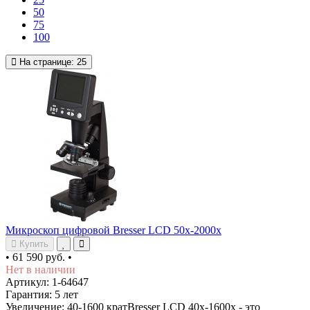
50
75
100
На странице:
25
Микроскоп цифровой Bresser LCD 50x-2000x
Купить
•
61 590 руб.
•
Нет в наличии
Артикул: 1-64647
Гарантия: 5 лет
Увеличение: 40-1600 кратBresser LCD 40x-1600x - это