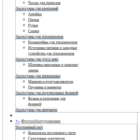
Чехлы для прицелов
Аксессуары для креплений
Антабки
Опоры
Ручки
Сошки
Аксессуары для тепловизоров
Кронштейны для тепловизоров
Источники питания и зарядные
устройства для тепловизоров
Аксессуары для луп и линз
Штативы напольные и запасные
лампы
Аксессуары для пневматики
Мишени и пулеулавливатели
Пружины и манжеты
Аксессуары для подствольных фонарей
Кольца и крепления для
фонарей
Аксессуары для интерьера
+
-
Фотооборудование
Постоянный свет
Комплекты постоянного света
Галогенные осветители