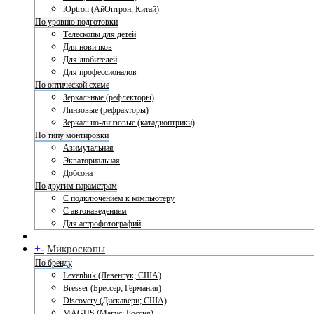
iOptron (АйОптрон, Китай)
По уровню подготовки
Телескопы для детей
Для новичков
Для любителей
Для профессионалов
По оптической схеме
Зеркальные (рефлекторы)
Линзовые (рефракторы)
Зеркально-линзовые (катадиоптрики)
По типу монтировки
Азимутальная
Экваториальная
Добсона
По другим параметрам
С подключением к компьютеру
С автонаведением
Для астрофотографий
+
-
Микроскопы
По бренду
Levenhuk (Левенгук; США)
Bresser (Брессер; Германия)
Discovery (Дискавери; США)
MAGUS (Магус; Россия)