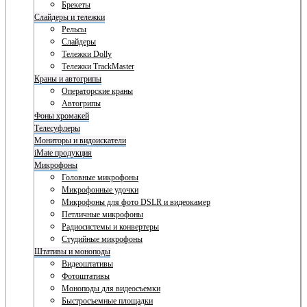
Брекеты
Слайдеры и тележки
Рельсы
Слайдеры
Тележки Dolly
Тележки TrackMaster
Краны и автогрипы
Операторские краны
Автогрипы
Фоны хромакей
Телесуфлеры
Мониторы и видоискатели
iMate продукция
Микрофоны
Головные микрофоны
Микрофонные удочки
Микрофоны для фото DSLR и видеокамер
Петличные микрофоны
Радиосистемы и конвертеры
Студийные микрофоны
Штативы и моноподы
Видеоштативы
Фотоштативы
Моноподы для видеосъемки
Быстросъемные площадки