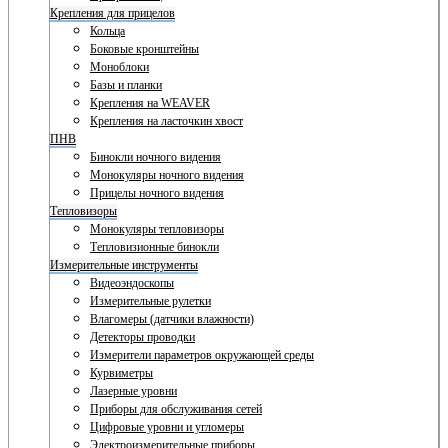
Крепления для прицелов
Кольца
Боковые кронштейны
Моноблоки
Базы и планки
Крепления на WEAVER
Крепления на ласточкин хвост
ПНВ
Бинокли ночного видения
Монокуляры ночного видения
Прицелы ночного видения
Тепловизоры
Монокуляры тепловизоры
Тепловизионные бинокли
Измерительные инструменты
Видеоэндоскопы
Измерительные рулетки
Влагомеры (датчики влажности)
Детекторы проводки
Измерители параметров окружающей среды
Курвиметры
Лазерные уровни
Приборы для обслуживания сетей
Цифровые уровни и угломеры
Электроизмерительные приборы