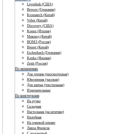
Levenhuk (США)
Bresser (Германия)
Kromatech (Китай)
Veber (Китай)
Discovery (США)
Konus (Италия)
Микмед (Китай)
ВОМЗ (Россия)
Bigger (Китай)
Eschenbach (Германия)
Kenko (Япония)
Zenit (Россия)
По назначению
Для чтения (просмотровая)
Ювелирная (часовая)
Для шитья (текстильная)
Измерительные
По конструкции
На ручке
Складная
Настольная (на штативе)
Налобная
На очковой оправе
Линза Френеля
С подсветкой