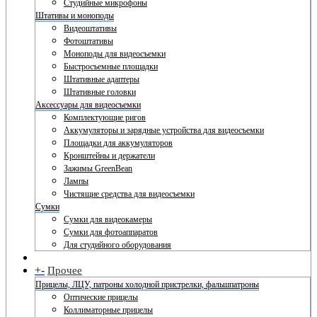
Студийные микрофоны
Штативы и моноподы
Видеоштативы
Фотоштативы
Моноподы для видеосъемки
Быстросъемные площадки
Штативные адаптеры
Штативные головки
Аксессуары для видеосъемки
Комплектующие ригов
Аккумуляторы и зарядные устройства для видеосъемки
Площадки для аккумуляторов
Кронштейны и держатели
Зажимы GreenBean
Лампы
Чистящие средства для видеосъемки
Сумки
Сумки для видеокамеры
Сумки для фотоаппаратов
Для студийного оборудования
+
-
Прочее
Прицелы, ЛЦУ, патроны холодной пристрелки, фальшпатроны
Оптические прицелы
Коллиматорные прицелы