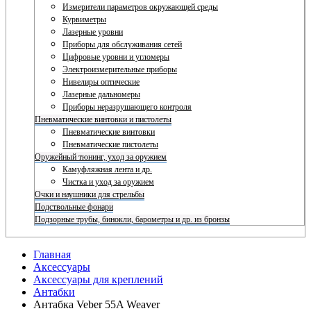
Измерители параметров окружающей среды
Курвиметры
Лазерные уровни
Приборы для обслуживания сетей
Цифровые уровни и угломеры
Электроизмерительные приборы
Нивелиры оптические
Лазерные дальномеры
Приборы неразрушающего контроля
Пневматические винтовки и пистолеты
Пневматические винтовки
Пневматические пистолеты
Оружейный тюнинг, уход за оружием
Камуфляжная лента и др.
Чистка и уход за оружием
Очки и наушники для стрельбы
Подствольные фонари
Подзорные трубы, бинокли, барометры и др. из бронзы
Главная
Аксессуары
Аксессуары для креплений
Антабки
Антабка Veber 55A Weaver