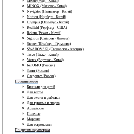
Meade (Мид - Китай)
MINOX (Минокс - Китай)
Navigator (Навигатор - Китай)
Norbert (Норберт - Китай)
Olympus (Олимпус - Китай)
Redfield (Редфилд - США)
Rekam (Рекам - Китай)
Sightron (Сайтрон - Япония)
Steiner (Штайнер - Германия)
SWAROVSKI (Сваровски - Австрия)
Tasco (Таско - Китай)
Vortex (Вортекс - Китай)
БелОМО (Россия)
Зенит (Россия)
Следопыт (Россия)
По назначению
Бинокли для детей
Для театра
Для охоты и рыбалки
Для туризма и спорта
Армейские
Полевые
Морские
Для астрономии
По другим параметрам