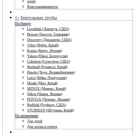
Zoom
Влагозащищенность
+
-
Зрительные трубы
По бренду
Levenhuk (Левенгук. США)
Bresser (Брессер. Германия)
Discovery (Дискавери. США)
Veber (Вебер. Китай)
Konus (Конус. Италия)
Yukon (Юкон. Белоруссия)
Celestron (Селестрон. США)
Bushnell (Бушнелл. Китай)
Hawke (Хоук. Великобритания)
Leica (Лейка. Португалия)
Meade (Мид. Китай)
MINOX (Минокс. Китай)
Nikon (Никон. Япония)
PENTAX (Пентакс. Япония)
Redfield (Редфилд. США)
STURMAN (Штурман. Китай)
По назначению
Для детей
Для охоты и спорта