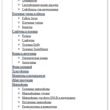
Отражатели
Светоформирующие насадки
Софтбоксы для видеосъемки
Плечевые упоры и обвесы
Follow focus
Плечевые упоры
Брекеты
Слайдеры и тележки
Рельсы
Слайдеры
Тележки Dolly
Тележки TrackMaster
Краны и автогрипы
Операторские краны
Автогрипы
Фоны хромакей
Телесуфлеры
Мониторы и видоискатели
iMate продукция
Микрофоны
Головные микрофоны
Микрофонные удочки
Микрофоны для фото DSLR и видеокамер
Петличные микрофоны
Радиосистемы и конвертеры