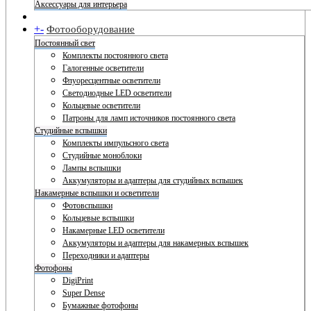
Аксессуары для интерьера
+
-
Фотооборудование
Постоянный свет
Комплекты постоянного света
Галогенные осветители
Флуоресцентные осветители
Светодиодные LED осветители
Кольцевые осветители
Патроны для ламп источников постоянного света
Студийные вспышки
Комплекты импульсного света
Студийные моноблоки
Лампы вспышки
Аккумуляторы и адаптеры для студийных вспышек
Накамерные вспышки и осветители
Фотовспышки
Кольцевые вспышки
Накамерные LED осветители
Аккумуляторы и адаптеры для накамерных вспышек
Переходники и адаптеры
Фотофоны
DigiPrint
Super Dense
Бумажные фотофоны