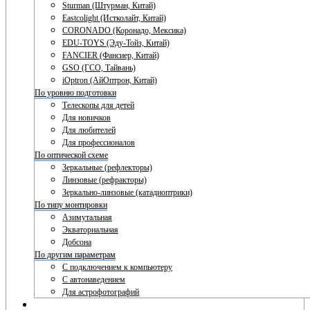
Sturman (Штурман, Китай)
Eastcolight (Истколайт, Китай)
CORONADO (Коронадо, Мексика)
EDU-TOYS (Эду-Тойз, Китай)
FANCIER (Фансиер, Китай)
GSO (ГСО, Тайвань)
iOptron (АйОптрон, Китай)
По уровню подготовки
Телескопы для детей
Для новичков
Для любителей
Для профессионалов
По оптической схеме
Зеркальные (рефлекторы)
Линзовые (рефракторы)
Зеркально-линзовые (катадиоптрики)
По типу монтировки
Азимутальная
Экваториальная
Добсона
По другим параметрам
С подключением к компьютеру
С автонаведением
Для астрофотографий