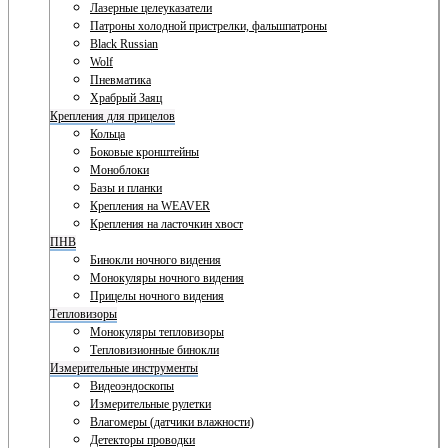
Лазерные целеуказатели
Патроны холодной пристрелки, фальшпатроны
Black Russian
Wolf
Пневматика
Храбрый Заяц
Крепления для прицелов
Кольца
Боковые кронштейны
Моноблоки
Базы и планки
Крепления на WEAVER
Крепления на ласточкин хвост
ПНВ
Бинокли ночного видения
Монокуляры ночного видения
Прицелы ночного видения
Тепловизоры
Монокуляры тепловизоры
Тепловизионные бинокли
Измерительные инструменты
Видеоэндоскопы
Измерительные рулетки
Влагомеры (датчики влажности)
Детекторы проводки