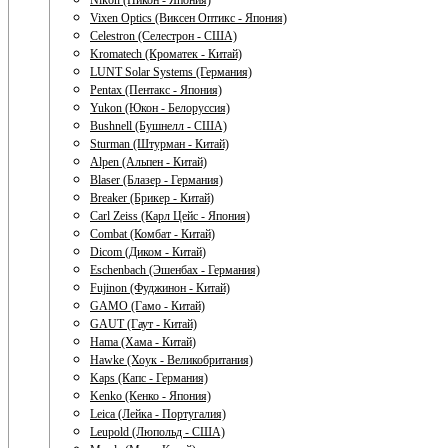
Nikon (Никон - Япония)
Vixen Optics (Виксен Оптикс - Япония)
Celestron (Селестрон - США)
Kromatech (Кроматек - Китай)
LUNT Solar Systems (Германия)
Pentax (Пентакс - Япония)
Yukon (Юкон - Белоруссия)
Bushnell (Бушнелл - США)
Sturman (Штурман - Китай)
Alpen (Альпен - Китай)
Blaser (Блазер - Германия)
Breaker (Брикер - Китай)
Carl Zeiss (Карл Цейс - Япония)
Combat (Комбат - Китай)
Dicom (Диком - Китай)
Eschenbach (Эшенбах - Германия)
Fujinon (Фуджинон - Китай)
GAMO (Гамо - Китай)
GAUT (Гаут - Китай)
Hama (Хама - Китай)
Hawke (Хоук - Великобритания)
Kaps (Капс - Германия)
Kenko (Кенко - Япония)
Leica (Лейка - Португалия)
Leupold (Люпольд - США)