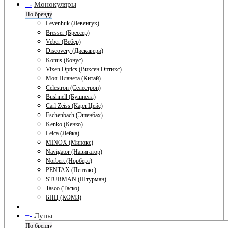
+
-
Монокуляры
По бренду
Levenhuk (Левенгук)
Bresser (Брессер)
Veber (Вебер)
Discovery (Дискавери)
Konus (Конус)
Vixen Optics (Виксен Оптикс)
Моя Планета (Китай)
Celestron (Селестрон)
Bushnell (Бушнелл)
Carl Zeiss (Карл Цейс)
Eschenbach (Эшенбах)
Kenko (Кенко)
Leica (Лейка)
MINOX (Минокс)
Navigator (Навигатор)
Norbert (Норберт)
PENTAX (Пентакс)
STURMAN (Штурман)
Tasco (Таско)
БПЦ (КОМЗ)
+
-
Лупы
По бренду