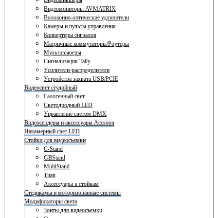
Видеомикшеры
Видеомониторы AVMATRIX
Волоконно-оптические удлинители
Камеры и пульты управления
Конвертеры сигналов
Матричные коммутаторы/Роутеры
Мультивьюеры
Сигнализация Tally
Усилители-распределители
Устройства захвата USB/PCIE
Видеосвет студийный
Галогенный свет
Светодиодный LED
Управление светом DMX
Видеосендеры и аксессуары Accsoon
Накамерный свет LED
Стойки для видеосъемки
C-Stand
GBStand
MultiStand
Titan
Аксессуары к стойкам
Стедикамы и моторизованные системы
Модификаторы света
Зонты для видеосъемки