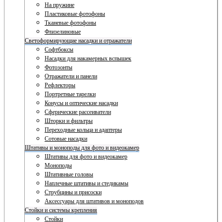
На пружине
Пластиковые фотофоны
Тканевые фотофоны
Флизелиновые
Светоформирующие насадки и отражатели
Софтбоксы
Насадки для накамерных вспышек
Фотозонты
Отражатели и панели
Рефлекторы
Портретные тарелки
Конусы и оптические насадки
Сферические рассеиватели
Шторки и фильтры
Переходные кольца и адаптеры
Сотовые насадки
Штативы и моноподы для фото и видеокамер
Штативы для фото и видеокамер
Моноподы
Штативные головы
Наплечные штативы и стедикамы
Струбцины и присоски
Аксессуары для штативов и моноподов
Стойки и системы крепления
Стойки