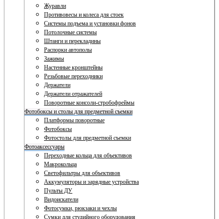
Журавли
Противовесы и колеса для стоек
Системы подъема и установки фонов
Потолочные системы
Штанги и перекладины
Распорки автополы
Зажимы
Настенные кронштейны
Резьбовые переходники
Держатели
Держатели отражателей
Поворотные консоли-стробофреймы
Фотобоксы и столы для предметной съемки
Платформы поворотные
Фотобоксы
Фотостолы для предметной съемки
Фотоаксессуары
Переходные кольца для объективов
Макрокольца
Светофильтры для объективов
Аккумуляторы и зарядные устройства
Пульты ДУ
Видоискатели
Фотосумки, рюкзаки и чехлы
Сумки для студийного оборудования