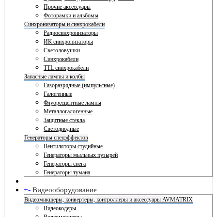
Прочие аксессуары
Фоторамки и альбомы
Синхронизаторы и синхрокабели
Радиосинхронизаторы
ИК синхронизаторы
Светоловушки
Синхрокабели
TTL синхрокабели
Запасные лампы и колбы
Газоразрядные (импульсные)
Галогенные
Флуоресцентные лампы
Металлогалогенные
Защитные стекла
Светодиодные
Генераторы спецэффектов
Вентиляторы студийные
Генераторы мыльных пузырей
Генераторы снега
Генераторы тумана
+
-
Видеооборудование
Видеомикшеры, конвертеры, контроллеры и аксессуары AVMATRIX
Видеокодеры