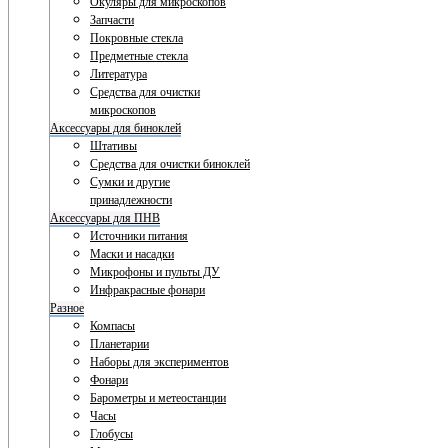
Окуляры для микроскопов
Запчасти
Покровные стекла
Предметные стекла
Литература
Средства для очистки
микроскопов
Аксессуары для биноклей
Штативы
Средства для очистки биноклей
Сумки и другие
принадлежности
Аксессуары для ПНВ
Источники питания
Маски и насадки
Микрофоны и пульты ДУ
Инфракрасные фонари
Разное
Компасы
Планетарии
Наборы для экспериментов
Фонари
Барометры и метеостанции
Часы
Глобусы