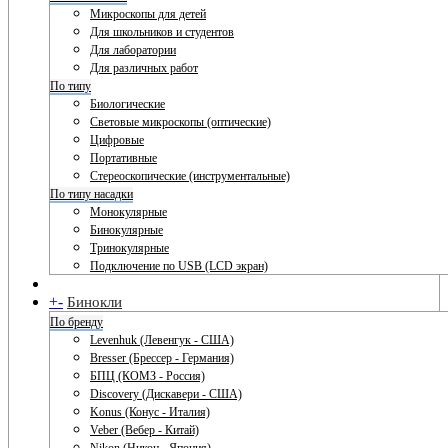
Микроскопы для детей
Для школьников и студентов
Для лаборатории
Для различных работ
По типу
Биологические
Световые микроскопы (оптические)
Цифровые
Портативные
Стереоскопические (инструментальные)
По типу насадки
Монокулярные
Бинокулярные
Тринокулярные
Подключение по USB (LCD экран)
+
-
Бинокли
По бренду
Levenhuk (Левенгук - США)
Bresser (Брессер - Германия)
БПЦ (КОМЗ - Россия)
Discovery (Дискавери - США)
Konus (Конус - Италия)
Veber (Вебер - Китай)