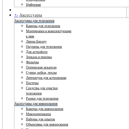
Цифровая
+
-
Аксессуары
Аксессуары для телескопов
Камеры для телескопов
Монтировки и комплектующие
к ним
Линзы Барлоу
Окуляры для телескопов
Для астрофото
Зеркала и призмы
Фильтры
Оптические искатели
Сумки, кейсы, чехлы
Литература для астрономии
Постеры
Средства для очистки
телескопов
Разное для телескопов
Аксессуары для микроскопов
Камеры для микроскопов
Микропрепараты
Наборы для опытов
Объективы для микроскопов