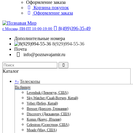
Оформление заказа
Корзина покупок
Оформление заказа
8(499)396-35-49
г. Москва, ПН-ПТ 10:00-19:00
Дополнительные номера
8(929)994-55-36
Почта
info@poznavajamir.ru
Каталог
+
-
Телескопы
По бренду
Levenhuk (Левенгук, США)
Sky-Watcher (Скай-Вотчер, Китай)
Veber (Вебер, Китай)
Bresser (Брессер, Германия)
Discovery (Дискавери, США)
Konus (Конус, Италия)
Celestron (Селестрон, США)
Meade (Мид, США)