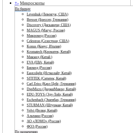
+
-
Микроскопы
По бренду
Levenhuk (Левенгук; США)
Bresser (Брессер; Германия)
Discovery (Дискавери; США)
MAGUS (Магус; Россия)
Микромед (Россия)
Celestron (Селестрон; США)
Konus (Конус; Италия)
Kromatech (Кроматек; Китай)
Микмед (Китай.)
EVA (ЕВА; Китай)
Биомед (Россия)
Eastcolight (Истколайт; Китай)
SITITEK (Сититек; Китай)
Carl Zeiss (Карл Цейс; Германия)
DigiMicro (ДиджиМикро; Китай)
EDU-TOYS (Эду-Тойз; Китай)
Eschenbach (Эшенбах; Германия)
STURMAN (Штурман; Китай)
Velvi (Велви; Китай)
Альтами (Россия)
АО «ЛОМО» (Россия)
ФОЗ (Россия)
По назначению