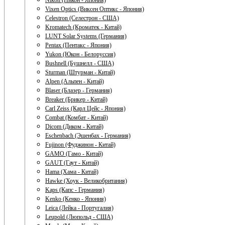
Nikon (Никон - Япония)
Vixen Optics (Виксен Оптикс - Япония)
Celestron (Селестрон - США)
Kromatech (Кроматек - Китай)
LUNT Solar Systems (Германия)
Pentax (Пентакс - Япония)
Yukon (Юкон - Белоруссия)
Bushnell (Бушнелл - США)
Sturman (Штурман - Китай)
Alpen (Альпен - Китай)
Blaser (Блазер - Германия)
Breaker (Брикер - Китай)
Carl Zeiss (Карл Цейс - Япония)
Combat (Комбат - Китай)
Dicom (Диком - Китай)
Eschenbach (Эшенбах - Германия)
Fujinon (Фуджинон - Китай)
GAMO (Гамо - Китай)
GAUT (Гаут - Китай)
Hama (Хама - Китай)
Hawke (Хоук - Великобритания)
Kaps (Капс - Германия)
Kenko (Кенко - Япония)
Leica (Лейка - Португалия)
Leupold (Люпольд - США)