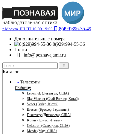
8(499)396-35-49
г. Москва, ПН-ПТ 10:00-19:00
Дополнительные номера
8(929)994-55-36
Почта
info@poznavajamir.ru
Каталог
+
-
Телескопы
По бренду
Levenhuk (Левенгук, США)
Sky-Watcher (Скай-Вотчер, Китай)
Veber (Вебер, Китай)
Bresser (Брессер, Германия)
Discovery (Дискавери, США)
Konus (Конус, Италия)
Celestron (Селестрон, США)
Meade (Мид, США)