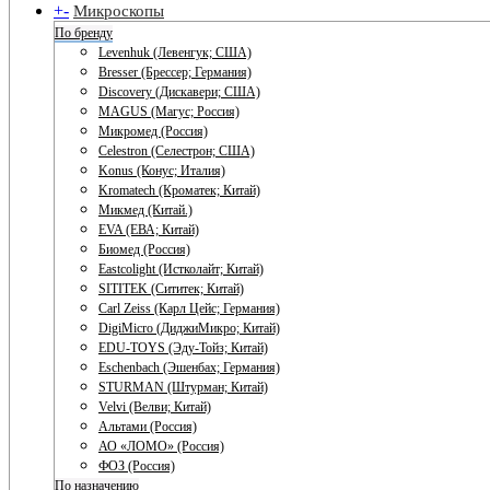
+
-
Микроскопы
По бренду
Levenhuk (Левенгук; США)
Bresser (Брессер; Германия)
Discovery (Дискавери; США)
MAGUS (Магус; Россия)
Микромед (Россия)
Celestron (Селестрон; США)
Konus (Конус; Италия)
Kromatech (Кроматек; Китай)
Микмед (Китай.)
EVA (ЕВА; Китай)
Биомед (Россия)
Eastcolight (Истколайт; Китай)
SITITEK (Сититек; Китай)
Carl Zeiss (Карл Цейс; Германия)
DigiMicro (ДиджиМикро; Китай)
EDU-TOYS (Эду-Тойз; Китай)
Eschenbach (Эшенбах; Германия)
STURMAN (Штурман; Китай)
Velvi (Велви; Китай)
Альтами (Россия)
АО «ЛОМО» (Россия)
ФОЗ (Россия)
По назначению