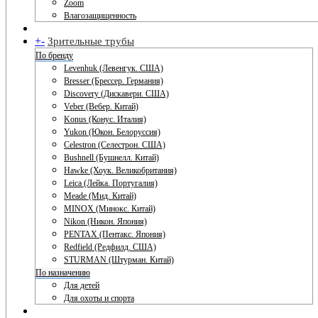
Zoom
Влагозащищенность
+
-
Зрительные трубы
По бренду
Levenhuk (Левенгук. США)
Bresser (Брессер. Германия)
Discovery (Дискавери. США)
Veber (Вебер. Китай)
Konus (Конус. Италия)
Yukon (Юкон. Белоруссия)
Celestron (Селестрон. США)
Bushnell (Бушнелл. Китай)
Hawke (Хоук. Великобритания)
Leica (Лейка. Португалия)
Meade (Мид. Китай)
MINOX (Минокс. Китай)
Nikon (Никон. Япония)
PENTAX (Пентакс. Япония)
Redfield (Редфилд. США)
STURMAN (Штурман. Китай)
По назначению
Для детей
Для охоты и спорта