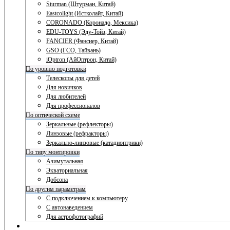
Sturman (Штурман, Китай)
Eastcolight (Истколайт, Китай)
CORONADO (Коронадо, Мексика)
EDU-TOYS (Эду-Тойз, Китай)
FANCIER (Фансиер, Китай)
GSO (ГСО, Тайвань)
iOptron (АйОптрон, Китай)
По уровню подготовки
Телескопы для детей
Для новичков
Для любителей
Для профессионалов
По оптической схеме
Зеркальные (рефлекторы)
Линзовые (рефракторы)
Зеркально-линзовые (катадиоптрики)
По типу монтировки
Азимутальная
Экваториальная
Добсона
По другим параметрам
С подключением к компьютеру
С автонаведением
Для астрофотографий