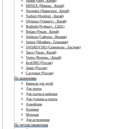
Meade (Мид - Китай)
MINOX (Минокс - Китай)
Navigator (Навигатор - Китай)
Norbert (Норберт - Китай)
Olympus (Олимпус - Китай)
Redfield (Редфилд - США)
Rekam (Рекам - Китай)
Sightron (Сайтрон - Япония)
Steiner (Штайнер - Германия)
SWAROVSKI (Сваровски - Австрия)
Tasco (Таско - Китай)
Vortex (Вортекс - Китай)
БелОМО (Россия)
Зенит (Россия)
Следопыт (Россия)
По назначению
Бинокли для детей
Для театра
Для охоты и рыбалки
Для туризма и спорта
Армейские
Полевые
Морские
Для астрономии
По другим параметрам