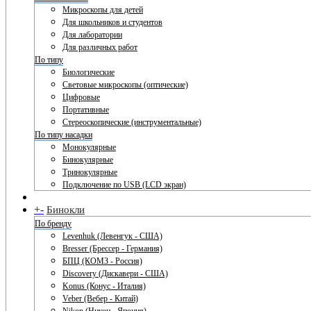
Микроскопы для детей
Для школьников и студентов
Для лаборатории
Для различных работ
По типу
Биологические
Световые микроскопы (оптические)
Цифровые
Портативные
Стереоскопические (инструментальные)
По типу насадки
Монокулярные
Бинокулярные
Тринокулярные
Подключение по USB (LCD экран)
+
-
Бинокли
По бренду
Levenhuk (Левенгук - США)
Bresser (Брессер - Германия)
БПЦ (КОМЗ - Россия)
Discovery (Дискавери - США)
Konus (Конус - Италия)
Veber (Вебер - Китай)