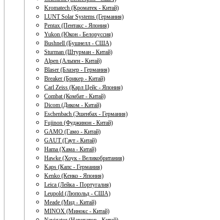
Kromatech (Кроматек - Китай)
LUNT Solar Systems (Германия)
Pentax (Пентакс - Япония)
Yukon (Юкон - Белоруссия)
Bushnell (Бушнелл - США)
Sturman (Штурман - Китай)
Alpen (Альпен - Китай)
Blaser (Блазер - Германия)
Breaker (Брикер - Китай)
Carl Zeiss (Карл Цейс - Япония)
Combat (Комбат - Китай)
Dicom (Диком - Китай)
Eschenbach (Эшенбах - Германия)
Fujinon (Фуджинон - Китай)
GAMO (Гамо - Китай)
GAUT (Гаут - Китай)
Hama (Хама - Китай)
Hawke (Хоук - Великобритания)
Kaps (Капс - Германия)
Kenko (Кенко - Япония)
Leica (Лейка - Португалия)
Leupold (Люпольд - США)
Meade (Мид - Китай)
MINOX (Минокс - Китай)