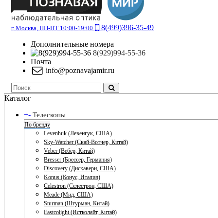
8(499)396-35-49
г. Москва, ПН-ПТ 10:00-19:00
Дополнительные номера
8(929)994-55-36
Почта
info@poznavajamir.ru
Каталог
+
-
Телескопы
По бренду
Levenhuk (Левенгук, США)
Sky-Watcher (Скай-Вотчер, Китай)
Veber (Вебер, Китай)
Bresser (Брессер, Германия)
Discovery (Дискавери, США)
Konus (Конус, Италия)
Celestron (Селестрон, США)
Meade (Мид, США)
Sturman (Штурман, Китай)
Eastcolight (Истколайт, Китай)