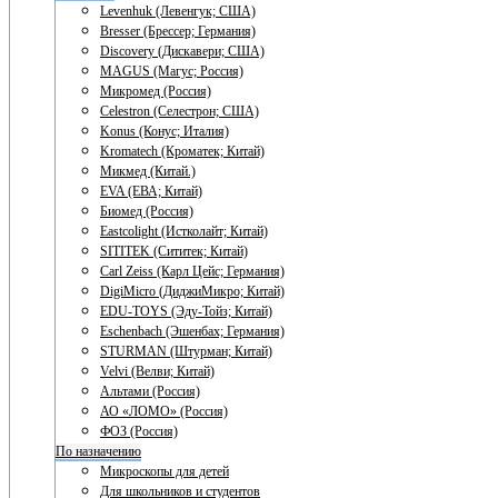
Levenhuk (Левенгук; США)
Bresser (Брессер; Германия)
Discovery (Дискавери; США)
MAGUS (Магус; Россия)
Микромед (Россия)
Celestron (Селестрон; США)
Konus (Конус; Италия)
Kromatech (Кроматек; Китай)
Микмед (Китай.)
EVA (ЕВА; Китай)
Биомед (Россия)
Eastcolight (Истколайт; Китай)
SITITEK (Сититек; Китай)
Carl Zeiss (Карл Цейс; Германия)
DigiMicro (ДиджиМикро; Китай)
EDU-TOYS (Эду-Тойз; Китай)
Eschenbach (Эшенбах; Германия)
STURMAN (Штурман; Китай)
Velvi (Велви; Китай)
Альтами (Россия)
АО «ЛОМО» (Россия)
ФОЗ (Россия)
По назначению
Микроскопы для детей
Для школьников и студентов