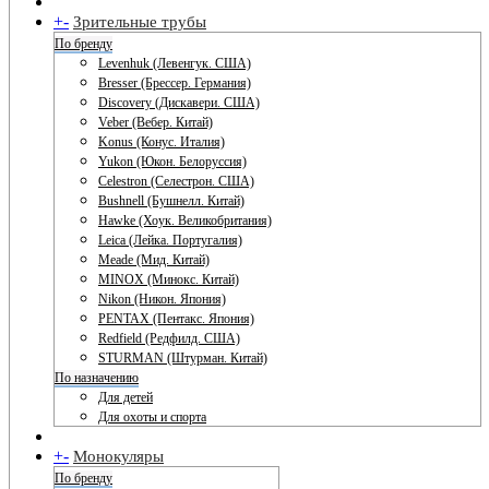
+
-
Зрительные трубы
По бренду
Levenhuk (Левенгук. США)
Bresser (Брессер. Германия)
Discovery (Дискавери. США)
Veber (Вебер. Китай)
Konus (Конус. Италия)
Yukon (Юкон. Белоруссия)
Celestron (Селестрон. США)
Bushnell (Бушнелл. Китай)
Hawke (Хоук. Великобритания)
Leica (Лейка. Португалия)
Meade (Мид. Китай)
MINOX (Минокс. Китай)
Nikon (Никон. Япония)
PENTAX (Пентакс. Япония)
Redfield (Редфилд. США)
STURMAN (Штурман. Китай)
По назначению
Для детей
Для охоты и спорта
+
-
Монокуляры
По бренду