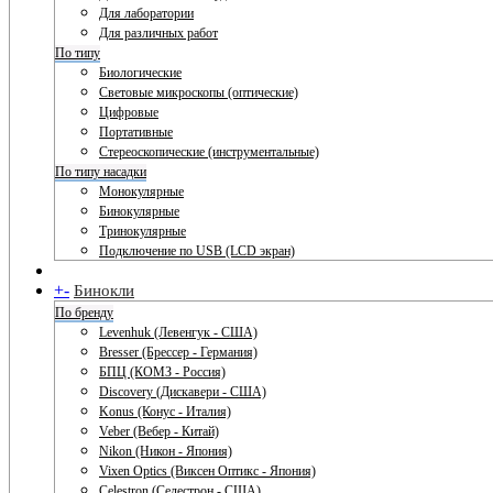
Для лаборатории
Для различных работ
По типу
Биологические
Световые микроскопы (оптические)
Цифровые
Портативные
Стереоскопические (инструментальные)
По типу насадки
Монокулярные
Бинокулярные
Тринокулярные
Подключение по USB (LCD экран)
+
-
Бинокли
По бренду
Levenhuk (Левенгук - США)
Bresser (Брессер - Германия)
БПЦ (КОМЗ - Россия)
Discovery (Дискавери - США)
Konus (Конус - Италия)
Veber (Вебер - Китай)
Nikon (Никон - Япония)
Vixen Optics (Виксен Оптикс - Япония)
Celestron (Селестрон - США)