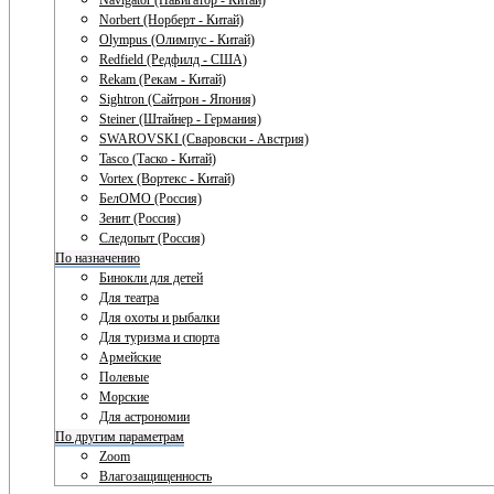
Navigator (Навигатор - Китай)
Norbert (Норберт - Китай)
Olympus (Олимпус - Китай)
Redfield (Редфилд - США)
Rekam (Рекам - Китай)
Sightron (Сайтрон - Япония)
Steiner (Штайнер - Германия)
SWAROVSKI (Сваровски - Австрия)
Tasco (Таско - Китай)
Vortex (Вортекс - Китай)
БелОМО (Россия)
Зенит (Россия)
Следопыт (Россия)
По назначению
Бинокли для детей
Для театра
Для охоты и рыбалки
Для туризма и спорта
Армейские
Полевые
Морские
Для астрономии
По другим параметрам
Zoom
Влагозащищенность