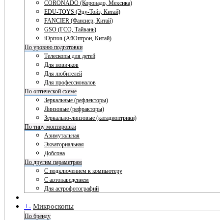
CORONADO (Коронадо, Мексика)
EDU-TOYS (Эду-Тойз, Китай)
FANCIER (Фансиер, Китай)
GSO (ГСО, Тайвань)
iOptron (АйОптрон, Китай)
По уровню подготовки
Телескопы для детей
Для новичков
Для любителей
Для профессионалов
По оптической схеме
Зеркальные (рефлекторы)
Линзовые (рефракторы)
Зеркально-линзовые (катадиоптрики)
По типу монтировки
Азимутальная
Экваториальная
Добсона
По другим параметрам
С подключением к компьютеру
С автонаведением
Для астрофотографий
+
-
Микроскопы
По бренду