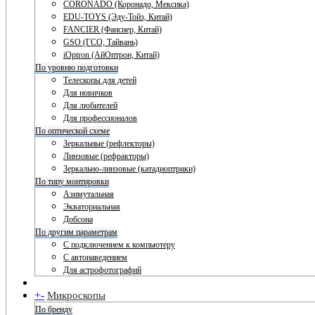
CORONADO (Коронадо, Мексика)
EDU-TOYS (Эду-Тойз, Китай)
FANCIER (Фансиер, Китай)
GSO (ГСО, Тайвань)
iOptron (АйОптрон, Китай)
По уровню подготовки
Телескопы для детей
Для новичков
Для любителей
Для профессионалов
По оптической схеме
Зеркальные (рефлекторы)
Линзовые (рефракторы)
Зеркально-линзовые (катадиоптрики)
По типу монтировки
Азимутальная
Экваториальная
Добсона
По другим параметрам
С подключением к компьютеру
С автонаведением
Для астрофотографий
+
-
Микроскопы
По бренду