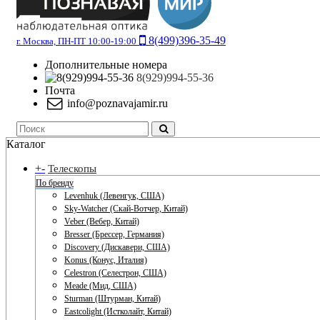
8(499)396-35-49
г. Москва, ПН-ПТ 10:00-19:00
Дополнительные номера
8(929)994-55-36
Почта
info@poznavajamir.ru
Каталог
+
-
Телескопы
По бренду
Levenhuk (Левенгук, США)
Sky-Watcher (Скай-Вотчер, Китай)
Veber (Вебер, Китай)
Bresser (Брессер, Германия)
Discovery (Дискавери, США)
Konus (Конус, Италия)
Celestron (Селестрон, США)
Meade (Мид, США)
Sturman (Штурман, Китай)
Eastcolight (Истколайт, Китай)