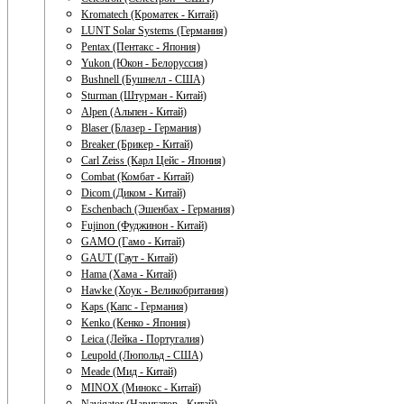
Kromatech (Кроматек - Китай)
LUNT Solar Systems (Германия)
Pentax (Пентакс - Япония)
Yukon (Юкон - Белоруссия)
Bushnell (Бушнелл - США)
Sturman (Штурман - Китай)
Alpen (Альпен - Китай)
Blaser (Блазер - Германия)
Breaker (Брикер - Китай)
Carl Zeiss (Карл Цейс - Япония)
Combat (Комбат - Китай)
Dicom (Диком - Китай)
Eschenbach (Эшенбах - Германия)
Fujinon (Фуджинон - Китай)
GAMO (Гамо - Китай)
GAUT (Гаут - Китай)
Hama (Хама - Китай)
Hawke (Хоук - Великобритания)
Kaps (Капс - Германия)
Kenko (Кенко - Япония)
Leica (Лейка - Португалия)
Leupold (Люпольд - США)
Meade (Мид - Китай)
MINOX (Минокс - Китай)