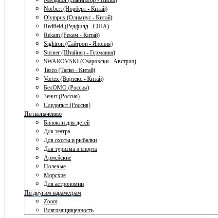
Navigator (Навигатор - Китай)
Norbert (Норберт - Китай)
Olympus (Олимпус - Китай)
Redfield (Редфилд - США)
Rekam (Рекам - Китай)
Sightron (Сайтрон - Япония)
Steiner (Штайнер - Германия)
SWAROVSKI (Сваровски - Австрия)
Tasco (Таско - Китай)
Vortex (Вортекс - Китай)
БелОМО (Россия)
Зенит (Россия)
Следопыт (Россия)
По назначению
Бинокли для детей
Для театра
Для охоты и рыбалки
Для туризма и спорта
Армейские
Полевые
Морские
Для астрономии
По другим параметрам
Zoom
Влагозащищенность