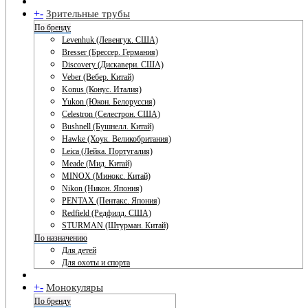
+
-
Зрительные трубы
По бренду
Levenhuk (Левенгук. США)
Bresser (Брессер. Германия)
Discovery (Дискавери. США)
Veber (Вебер. Китай)
Konus (Конус. Италия)
Yukon (Юкон. Белоруссия)
Celestron (Селестрон. США)
Bushnell (Бушнелл. Китай)
Hawke (Хоук. Великобритания)
Leica (Лейка. Португалия)
Meade (Мид. Китай)
MINOX (Минокс. Китай)
Nikon (Никон. Япония)
PENTAX (Пентакс. Япония)
Redfield (Редфилд. США)
STURMAN (Штурман. Китай)
По назначению
Для детей
Для охоты и спорта
+
-
Монокуляры
По бренду