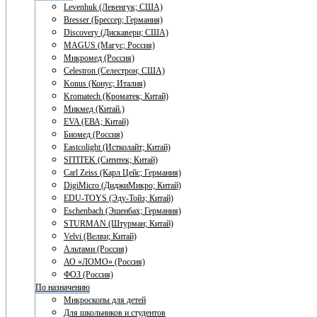
Levenhuk (Левенгук; США)
Bresser (Брессер; Германия)
Discovery (Дискавери; США)
MAGUS (Магус; Россия)
Микромед (Россия)
Celestron (Селестрон; США)
Konus (Конус; Италия)
Kromatech (Кроматек; Китай)
Микмед (Китай.)
EVA (ЕВА; Китай)
Биомед (Россия)
Eastcolight (Истколайт; Китай)
SITITEK (Сититек; Китай)
Carl Zeiss (Карл Цейс; Германия)
DigiMicro (ДиджиМикро; Китай)
EDU-TOYS (Эду-Тойз; Китай)
Eschenbach (Эшенбах; Германия)
STURMAN (Штурман; Китай)
Velvi (Велви; Китай)
Альтами (Россия)
АО «ЛОМО» (Россия)
ФОЗ (Россия)
По назначению
Микроскопы для детей
Для школьников и студентов