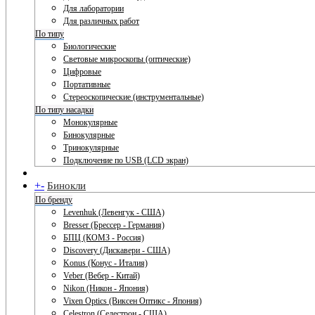
Для лаборатории
Для различных работ
По типу
Биологические
Световые микроскопы (оптические)
Цифровые
Портативные
Стереоскопические (инструментальные)
По типу насадки
Монокулярные
Бинокулярные
Тринокулярные
Подключение по USB (LCD экран)
+
-
Бинокли
По бренду
Levenhuk (Левенгук - США)
Bresser (Брессер - Германия)
БПЦ (КОМЗ - Россия)
Discovery (Дискавери - США)
Konus (Конус - Италия)
Veber (Вебер - Китай)
Nikon (Никон - Япония)
Vixen Optics (Виксен Оптикс - Япония)
Celestron (Селестрон - США)