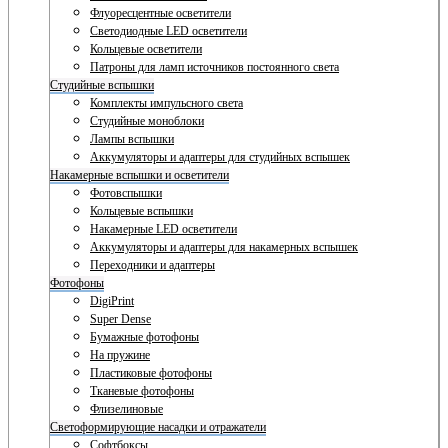
Флуоресцентные осветители
Светодиодные LED осветители
Кольцевые осветители
Патроны для ламп источников постоянного света
Студийные вспышки
Комплекты импульсного света
Студийные моноблоки
Лампы вспышки
Аккумуляторы и адаптеры для студийных вспышек
Накамерные вспышки и осветители
Фотовспышки
Кольцевые вспышки
Накамерные LED осветители
Аккумуляторы и адаптеры для накамерных вспышек
Переходники и адаптеры
Фотофоны
DigiPrint
Super Dense
Бумажные фотофоны
На пружине
Пластиковые фотофоны
Тканевые фотофоны
Флизелиновые
Светоформирующие насадки и отражатели
Софтбоксы