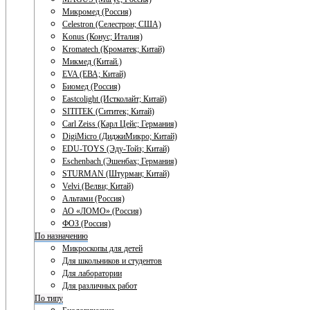
Микромед (Россия)
Celestron (Селестрон; США)
Konus (Конус; Италия)
Kromatech (Кроматек; Китай)
Микмед (Китай.)
EVA (ЕВА; Китай)
Биомед (Россия)
Eastcolight (Истколайт; Китай)
SITITEK (Сититек; Китай)
Carl Zeiss (Карл Цейс; Германия)
DigiMicro (ДиджиМикро; Китай)
EDU-TOYS (Эду-Тойз; Китай)
Eschenbach (Эшенбах; Германия)
STURMAN (Штурман; Китай)
Velvi (Велви; Китай)
Альтами (Россия)
АО «ЛОМО» (Россия)
ФОЗ (Россия)
По назначению
Микроскопы для детей
Для школьников и студентов
Для лаборатории
Для различных работ
По типу