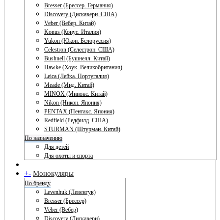
Bresser (Брессер. Германия)
Discovery (Дискавери. США)
Veber (Вебер. Китай)
Konus (Конус. Италия)
Yukon (Юкон. Белоруссия)
Celestron (Селестрон. США)
Bushnell (Бушнелл. Китай)
Hawke (Хоук. Великобритания)
Leica (Лейка. Португалия)
Meade (Мид. Китай)
MINOX (Минокс. Китай)
Nikon (Никон. Япония)
PENTAX (Пентакс. Япония)
Redfield (Редфилд. США)
STURMAN (Штурман. Китай)
По назначению
Для детей
Для охоты и спорта
+
-
Монокуляры
По бренду
Levenhuk (Левенгук)
Bresser (Брессер)
Veber (Вебер)
Discovery (Дискавери)