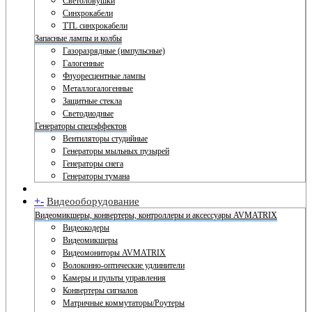
Светоловушки
Синхрокабели
TTL синхрокабели
Запасные лампы и колбы
Газоразрядные (импульсные)
Галогенные
Флуоресцентные лампы
Металлогалогенные
Защитные стекла
Светодиодные
Генераторы спецэффектов
Вентиляторы студийные
Генераторы мыльных пузырей
Генераторы снега
Генераторы тумана
+
-
Видеооборудование
Видеомикшеры, конвертеры, контроллеры и аксессуары AVMATRIX
Видеокодеры
Видеомикшеры
Видеомониторы AVMATRIX
Волоконно-оптические удлинители
Камеры и пульты управления
Конвертеры сигналов
Матричные коммутаторы/Роутеры