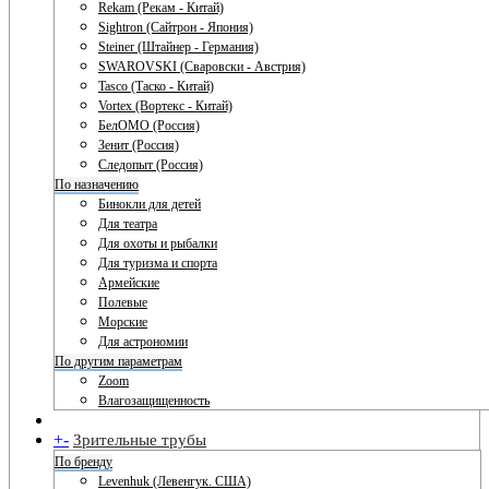
Rekam (Рекам - Китай)
Sightron (Сайтрон - Япония)
Steiner (Штайнер - Германия)
SWAROVSKI (Сваровски - Австрия)
Tasco (Таско - Китай)
Vortex (Вортекс - Китай)
БелОМО (Россия)
Зенит (Россия)
Следопыт (Россия)
По назначению
Бинокли для детей
Для театра
Для охоты и рыбалки
Для туризма и спорта
Армейские
Полевые
Морские
Для астрономии
По другим параметрам
Zoom
Влагозащищенность
+
-
Зрительные трубы
По бренду
Levenhuk (Левенгук. США)