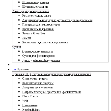
Штативные адаптеры
Штативные головки
Аксессуары для видеосъемки
Комплектующие ригов
Аккумуляторы и зарядные устройства для видеосъемки
Площадки для аккумуляторов
Кронштейны и держатели
Зажимы GreenBean
Лампы
Чистящие средства для видеосъемки
Сумки
Сумки для видеокамеры
Сумки для фотоаппаратов
Для студийного оборудования
+
-
Прочее
Прицелы, ЛЦУ, патроны холодной пристрелки, фальшпатроны
Оптические прицелы
Коллиматорные прицелы
Лазерные целеуказатели
Патроны холодной пристрелки, фальшпатроны
Black Russian
Wolf
Пневматика
Храбрый Заяц