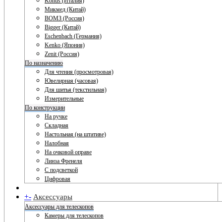
Konus (Италия)
Микмед (Китай)
ВОМЗ (Россия)
Bigger (Китай)
Eschenbach (Германия)
Kenko (Япония)
Zenit (Россия)
По назначению
Для чтения (просмотровая)
Ювелирная (часовая)
Для шитья (текстильная)
Измерительные
По конструкции
На ручке
Складная
Настольная (на штативе)
Налобная
На очковой оправе
Линза Френеля
С подсветкой
Цифровая
+
-
Аксессуары
Аксессуары для телескопов
Камеры для телескопов