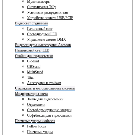
Мультивьюеры
Сигнализация Tally
Усилители-распределители
Устройства захвата USB/PCIE
Видеосвет студийный
Галогенный свет
Светодиодный LED
Управление светом DMX
Видеосендеры и аксессуары Accsoon
Накамерный свет LED
Стойки для видеосъемки
C-Stand
GBStand
MultiStand
Titan
Аксессуары к стойкам
Стедикамы и моторизованные системы
Модификаторы света
Зонты для видеосъемки
Отражатели
Светоформирующие насадки
Софтбоксы для видеосъемки
Плечевые упоры и обвесы
Follow focus
Плечевые упоры