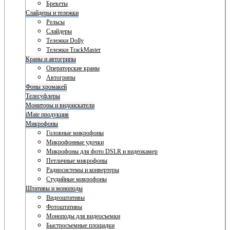
Брекеты
Слайдеры и тележки
Рельсы
Слайдеры
Тележки Dolly
Тележки TrackMaster
Краны и автогрипы
Операторские краны
Автогрипы
Фоны хромакей
Телесуфлеры
Мониторы и видоискатели
iMate продукция
Микрофоны
Головные микрофоны
Микрофонные удочки
Микрофоны для фото DSLR и видеокамер
Петличные микрофоны
Радиосистемы и конвертеры
Студийные микрофоны
Штативы и моноподы
Видеоштативы
Фотоштативы
Моноподы для видеосъемки
Быстросъемные площадки