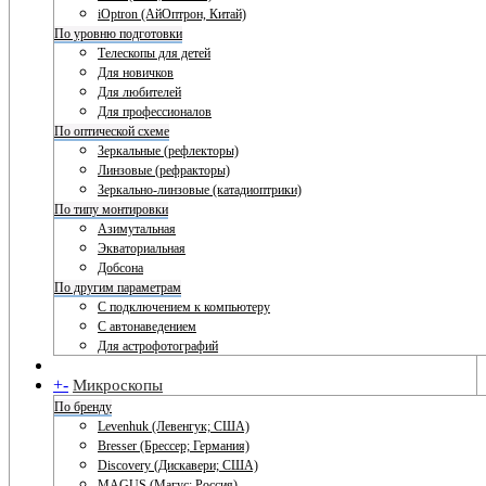
iOptron (АйОптрон, Китай)
По уровню подготовки
Телескопы для детей
Для новичков
Для любителей
Для профессионалов
По оптической схеме
Зеркальные (рефлекторы)
Линзовые (рефракторы)
Зеркально-линзовые (катадиоптрики)
По типу монтировки
Азимутальная
Экваториальная
Добсона
По другим параметрам
С подключением к компьютеру
С автонаведением
Для астрофотографий
+
-
Микроскопы
По бренду
Levenhuk (Левенгук; США)
Bresser (Брессер; Германия)
Discovery (Дискавери; США)
MAGUS (Магус; Россия)