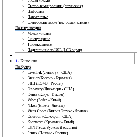
Биологические
Световые микроскопы (оптические)
Цифровые
Портативные
Стереоскопические (инструментальные)
По типу насадки
Монокулярные
Бинокулярные
Тринокулярные
Подключение по USB (LCD экран)
+
-
Бинокли
По бренду
Levenhuk (Левенгук - США)
Bresser (Брессер - Германия)
БПЦ (КОМЗ - Россия)
Discovery (Дискавери - США)
Konus (Конус - Италия)
Veber (Вебер - Китай)
Nikon (Никон - Япония)
Vixen Optics (Виксен Оптикс - Япония)
Celestron (Селестрон - США)
Kromatech (Кроматек - Китай)
LUNT Solar Systems (Германия)
Pentax (Пентакс - Япония)