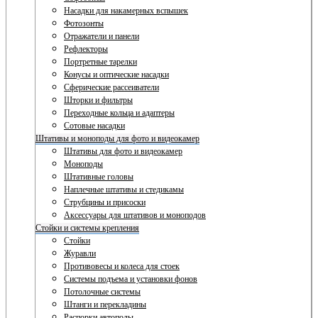
Насадки для накамерных вспышек
Фотозонты
Отражатели и панели
Рефлекторы
Портретные тарелки
Конусы и оптические насадки
Сферические рассеиватели
Шторки и фильтры
Переходные кольца и адаптеры
Сотовые насадки
Штативы и моноподы для фото и видеокамер
Штативы для фото и видеокамер
Моноподы
Штативные головы
Наплечные штативы и стедикамы
Струбцины и присоски
Аксессуары для штативов и моноподов
Стойки и системы крепления
Стойки
Журавли
Противовесы и колеса для стоек
Системы подъема и установки фонов
Потолочные системы
Штанги и перекладины
Распорки автополы