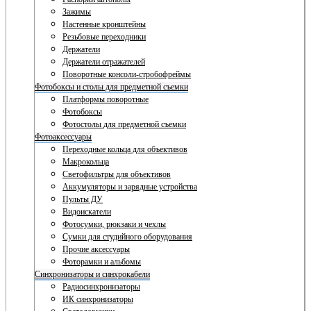
Зажимы
Настенные кронштейны
Резьбовые переходники
Держатели
Держатели отражателей
Поворотные консоли-стробофреймы
Фотобоксы и столы для предметной съемки
Платформы поворотные
Фотобоксы
Фотостолы для предметной съемки
Фотоаксессуары
Переходные кольца для объективов
Макрокольца
Светофильтры для объективов
Аккумуляторы и зарядные устройства
Пульты ДУ
Видоискатели
Фотосумки, рюкзаки и чехлы
Сумки для студийного оборудования
Прочие аксессуары
Фоторамки и альбомы
Синхронизаторы и синхрокабели
Радиосинхронизаторы
ИК синхронизаторы