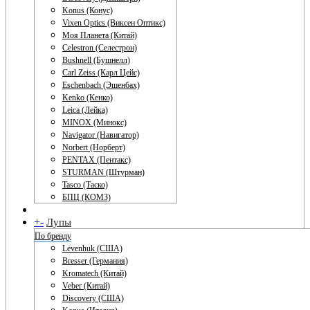
Konus (Конус)
Vixen Optics (Виксен Оптикс)
Моя Планета (Китай)
Celestron (Селестрон)
Bushnell (Бушнелл)
Carl Zeiss (Карл Цейс)
Eschenbach (Эшенбах)
Kenko (Кенко)
Leica (Лейка)
MINOX (Минокс)
Navigator (Навигатор)
Norbert (Норберт)
PENTAX (Пентакс)
STURMAN (Штурман)
Tasco (Таско)
БПЦ (КОМЗ)
+
-
Лупы
По бренду
Levenhuk (США)
Bresser (Германия)
Kromatech (Китай)
Veber (Китай)
Discovery (США)