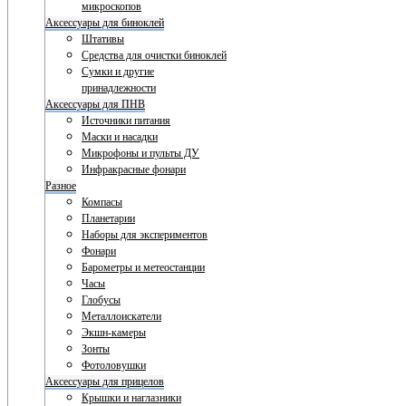
микроскопов
Аксессуары для биноклей
Штативы
Средства для очистки биноклей
Сумки и другие
принадлежности
Аксессуары для ПНВ
Источники питания
Маски и насадки
Микрофоны и пульты ДУ
Инфракрасные фонари
Разное
Компасы
Планетарии
Наборы для экспериментов
Фонари
Барометры и метеостанции
Часы
Глобусы
Металлоискатели
Экшн-камеры
Зонты
Фотоловушки
Аксессуары для прицелов
Крышки и наглазники