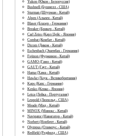
Yukon (Юкон - Белоруссия)
Bushnell (Бушнелл - США)
Sturman (Штурман - Китай)
Alpen (Альпен - Китай)
Blaser (Блазер - Германия)
Breaker (Брикер - Китай)
Carl Zeiss (Карл Цейс - Япония)
Combat (Комбат - Китай)
Dicom (Диком - Китай)
Eschenbach (Эшенбах - Германия)
Fujinon (Фуджинон - Китай)
GAMO (Гамо - Китай)
GAUT (Гаут - Китай)
Hama (Хама - Китай)
Hawke (Хоук - Великобритания)
Kaps (Капс - Германия)
Kenko (Кенко - Япония)
Leica (Лейка - Португалия)
Leupold (Люпольд - США)
Meade (Мид - Китай)
MINOX (Минокс - Китай)
Navigator (Навигатор - Китай)
Norbert (Норберт - Китай)
Olympus (Олимпус - Китай)
Redfield (Редфилд - США)