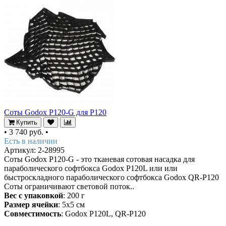
Соты Godox P120-G для P120
Купить
•
3 740 руб.
•
Есть в наличии
Артикул: 2-28995
Соты Godox P120-G - это тканевая сотовая насадка для
параболического софтбокса Godox P120L или или
быстроскладного параболического софтбокса Godox QR-P120
Соты ограничивают световой поток..
Вес с упаковкой
: 200 г
Размер ячейки
: 5х5 см
Совместимость
: Godox P120L, QR-P120