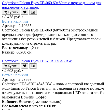
Софтбокс Falcon Eyes EB-060 60x60cm с переходником для
накамерных вспышек
Купить
•
8 438 руб.
•
Есть в наличии
Артикул: 2-19835
Софтбокс Falcon Eyes EB-060 (60*60cm) быстроскладной,
предназначен для формирования мягкого рассеянного
освещения без резких теней и бликов. Представляет собой
конструкцию из отражателя, рас..
Вес (с чехлом)
: 1,2 кг
Размер
: 60x60 см
Софтбокс Falcon Eyes FEA-SBII 4545 BW
Купить
•
4 608 руб.
•
Есть в наличии
Артикул: 2-28998
Софтбокс FEA-SBII 4545 BW – новый световой квадратный
модификатор Falcon Eyes для управления световым потоком
от импульсных вспышек и светодиодных LED осветителей с
байонетом Bowens. Софтб..
Байонет
: Bowens (сменное кольцо)
Вес комплекта в чехле
: 0.60 кг