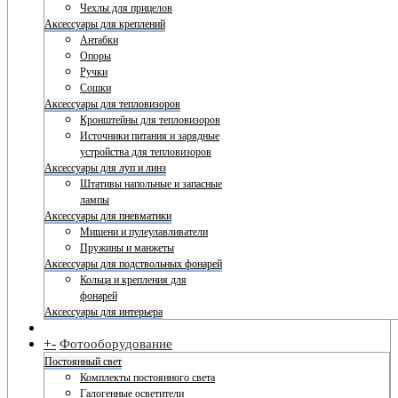
Чехлы для прицелов
Аксессуары для креплений
Антабки
Опоры
Ручки
Сошки
Аксессуары для тепловизоров
Кронштейны для тепловизоров
Источники питания и зарядные
устройства для тепловизоров
Аксессуары для луп и линз
Штативы напольные и запасные
лампы
Аксессуары для пневматики
Мишени и пулеулавливатели
Пружины и манжеты
Аксессуары для подствольных фонарей
Кольца и крепления для
фонарей
Аксессуары для интерьера
+
-
Фотооборудование
Постоянный свет
Комплекты постоянного света
Галогенные осветители