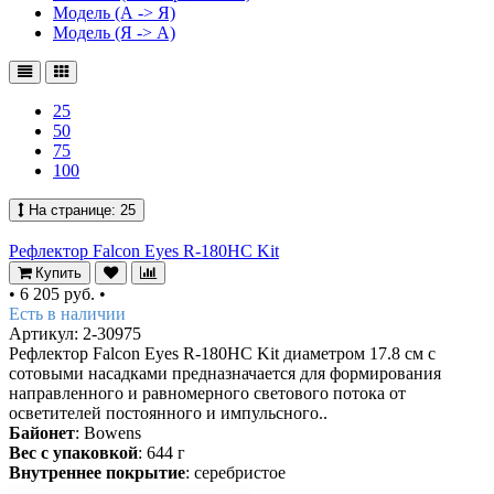
Модель (А -> Я)
Модель (Я -> А)
25
50
75
100
На странице:
25
Рефлектор Falcon Eyes R-180HC Kit
Купить
•
6 205 руб.
•
Есть в наличии
Артикул: 2-30975
Рефлектор Falcon Eyes R-180HC Kit диаметром 17.8 см с
сотовыми насадками предназначается для формирования
направленного и равномерного светового потока от
осветителей постоянного и импульсного..
Байонет
: Bowens
Вес с упаковкой
: 644 г
Внутреннее покрытие
: серебристое