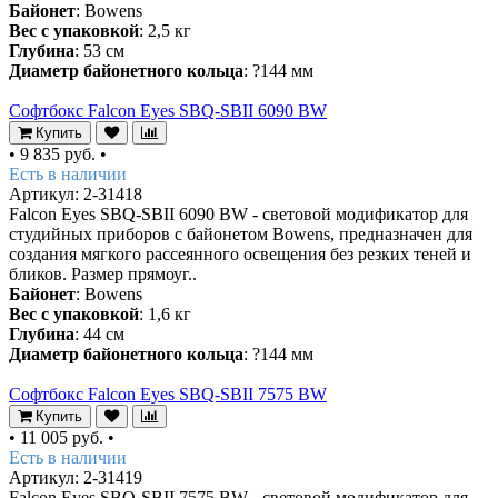
Байонет
: Bowens
Вес с упаковкой
: 2,5 кг
Глубина
: 53 см
Диаметр байонетного кольца
: ?144 мм
Софтбокс Falcon Eyes SBQ-SBII 6090 BW
Купить
•
9 835 руб.
•
Есть в наличии
Артикул: 2-31418
Falcon Eyes SBQ-SBII 6090 BW - световой модификатор для
студийных приборов с байонетом Bowens, предназначен для
создания мягкого рассеянного освещения без резких теней и
бликов. Размер прямоуг..
Байонет
: Bowens
Вес с упаковкой
: 1,6 кг
Глубина
: 44 см
Диаметр байонетного кольца
: ?144 мм
Софтбокс Falcon Eyes SBQ-SBII 7575 BW
Купить
•
11 005 руб.
•
Есть в наличии
Артикул: 2-31419
Falcon Eyes SBQ-SBII 7575 BW - световой модификатор для