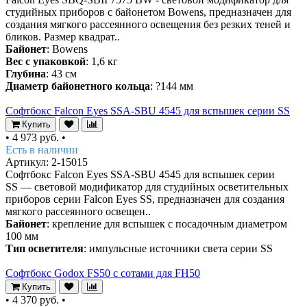
студийных приборов с байонетом Bowens, предназначен для
создания мягкого рассеянного освещения без резких теней и
бликов. Размер квадрат..
Байонет
: Bowens
Вес с упаковкой
: 1,6 кг
Глубина
: 43 см
Диаметр байонетного кольца
: ?144 мм
Софтбокс Falcon Eyes SSA-SBU 4545 для вспышек серии SS
Купить
•
4 973 руб.
•
Есть в наличии
Артикул: 2-15015
Софтбокс Falcon Eyes SSA-SBU 4545 для вспышек серии
SS — световой модификатор для студийных осветительных
приборов серии Falcon Eyes SS, предназначен для создания
мягкого рассеянного освещен..
Байонет
: крепление для вспышек с посадочным диаметром
100 мм
Тип осветителя
: импульсные источники света серии SS
Софтбокс Godox FS50 с сотами для FH50
Купить
•
4 370 руб.
•