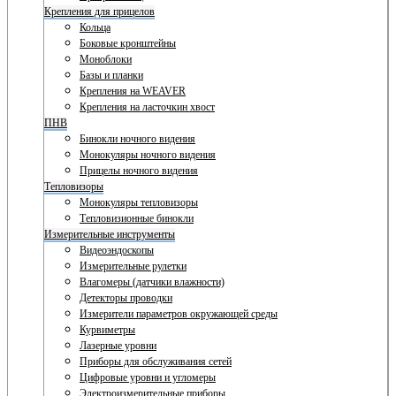
Крепления для прицелов
Кольца
Боковые кронштейны
Моноблоки
Базы и планки
Крепления на WEAVER
Крепления на ласточкин хвост
ПНВ
Бинокли ночного видения
Монокуляры ночного видения
Прицелы ночного видения
Тепловизоры
Монокуляры тепловизоры
Тепловизионные бинокли
Измерительные инструменты
Видеоэндоскопы
Измерительные рулетки
Влагомеры (датчики влажности)
Детекторы проводки
Измерители параметров окружающей среды
Курвиметры
Лазерные уровни
Приборы для обслуживания сетей
Цифровые уровни и угломеры
Электроизмерительные приборы