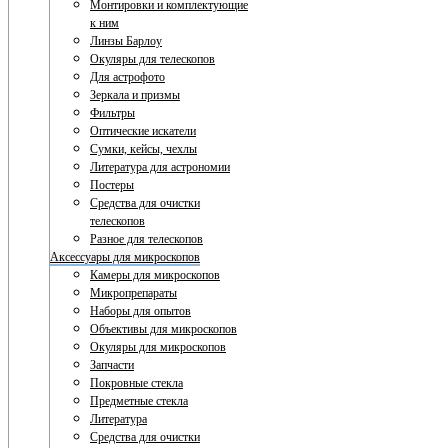
Монтировки и комплектующие
к ним
Линзы Барлоу
Окуляры для телескопов
Для астрофото
Зеркала и призмы
Фильтры
Оптические искатели
Сумки, кейсы, чехлы
Литература для астрономии
Постеры
Средства для очистки
телескопов
Разное для телескопов
Аксессуары для микроскопов
Камеры для микроскопов
Микропрепараты
Наборы для опытов
Объективы для микроскопов
Окуляры для микроскопов
Запчасти
Покровные стекла
Предметные стекла
Литература
Средства для очистки