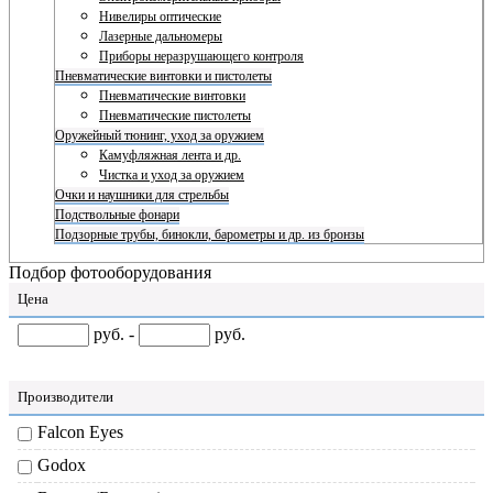
Нивелиры оптические
Лазерные дальномеры
Приборы неразрушающего контроля
Пневматические винтовки и пистолеты
Пневматические винтовки
Пневматические пистолеты
Оружейный тюнинг, уход за оружием
Камуфляжная лента и др.
Чистка и уход за оружием
Очки и наушники для стрельбы
Подствольные фонари
Подзорные трубы, бинокли, барометры и др. из бронзы
Подбор фотооборудования
Цена
руб. -
руб.
Производители
Falcon Eyes
Godox