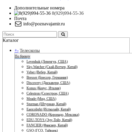
Дополнительные номера
8(929)994-55-36
Почта
info@poznavajamir.ru
Каталог
+
-
Телескопы
По бренду
Levenhuk (Левенгук, США)
Sky-Watcher (Скай-Вотчер, Китай)
Veber (Вебер, Китай)
Bresser (Брессер, Германия)
Discovery (Дискавери, США)
Konus (Конус, Италия)
Celestron (Селестрон, США)
Meade (Мид, США)
Sturman (Штурман, Китай)
Eastcolight (Истколайт, Китай)
CORONADO (Коронадо, Мексика)
EDU-TOYS (Эду-Тойз, Китай)
FANCIER (Фансиер, Китай)
GSO (ГСО, Тайвань)