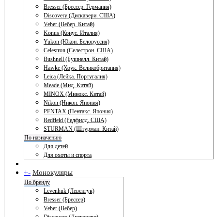
Bresser (Брессер. Германия)
Discovery (Дискавери. США)
Veber (Вебер. Китай)
Konus (Конус. Италия)
Yukon (Юкон. Белоруссия)
Celestron (Селестрон. США)
Bushnell (Бушнелл. Китай)
Hawke (Хоук. Великобритания)
Leica (Лейка. Португалия)
Meade (Мид. Китай)
MINOX (Минокс. Китай)
Nikon (Никон. Япония)
PENTAX (Пентакс. Япония)
Redfield (Редфилд. США)
STURMAN (Штурман. Китай)
По назначению
Для детей
Для охоты и спорта
+
-
Монокуляры
По бренду
Levenhuk (Левенгук)
Bresser (Брессер)
Veber (Вебер)