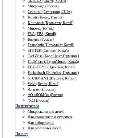
MAGUS (Магус; Россия)
Микромед (Россия)
Celestron (Селестрон; США)
Konus (Конус; Италия)
Kromatech (Кроматек; Китай)
Микмед (Китай.)
EVA (ЕВА; Китай)
Биомед (Россия)
Eastcolight (Истколайт; Китай)
SITITEK (Сититек; Китай)
Carl Zeiss (Карл Цейс; Германия)
DigiMicro (ДиджиМикро; Китай)
EDU-TOYS (Эду-Тойз; Китай)
Eschenbach (Эшенбах; Германия)
STURMAN (Штурман; Китай)
Velvi (Велви; Китай)
Альтами (Россия)
АО «ЛОМО» (Россия)
ФОЗ (Россия)
По назначению
Микроскопы для детей
Для школьников и студентов
Для лаборатории
Для различных работ
По типу