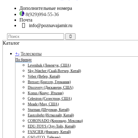
Дополнительные номера
8(929)994-55-36
Почта
info@poznavajamir.ru
Каталог
+
-
Телескопы
По бренду
Levenhuk (Левенгук, США)
Sky-Watcher (Скай-Вотчер, Китай)
Veber (Вебер, Китай)
Bresser (Брессер, Германия)
Discovery (Дискавери, США)
Konus (Конус, Италия)
Celestron (Селестрон, США)
Meade (Мид, США)
Sturman (Штурман, Китай)
Eastcolight (Истколайт, Китай)
CORONADO (Коронадо, Мексика)
EDU-TOYS (Эду-Тойз, Китай)
FANCIER (Фансиер, Китай)
GSO (ГСО, Тайвань)