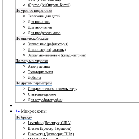
iOptron (АйОптрон, Китай)
По уровню подготовки
Телескопы для детей
Для новичков
Для любителей
Для профессионалов
По оптической схеме
Зеркальные (рефлекторы)
Линзовые (рефракторы)
Зеркально-линзовые (катадиоптрики)
По типу монтировки
Азимутальная
Экваториальная
Добсона
По другим параметрам
С подключением к компьютеру
С автонаведением
Для астрофотографий
+
-
Микроскопы
По бренду
Levenhuk (Левенгук; США)
Bresser (Брессер; Германия)
Discovery (Дискавери; США)