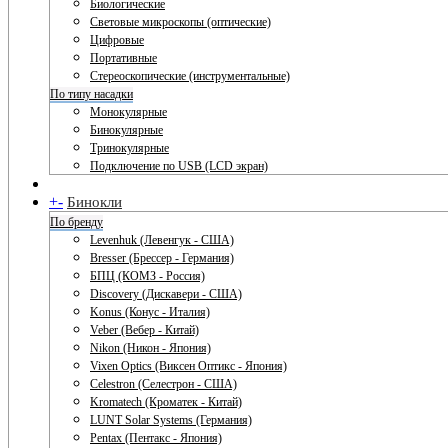
Биологические
Световые микроскопы (оптические)
Цифровые
Портативные
Стереоскопические (инструментальные)
По типу насадки
Монокулярные
Бинокулярные
Тринокулярные
Подключение по USB (LCD экран)
+
-
Бинокли
По бренду
Levenhuk (Левенгук - США)
Bresser (Брессер - Германия)
БПЦ (КОМЗ - Россия)
Discovery (Дискавери - США)
Konus (Конус - Италия)
Veber (Вебер - Китай)
Nikon (Никон - Япония)
Vixen Optics (Виксен Оптикс - Япония)
Celestron (Селестрон - США)
Kromatech (Кроматек - Китай)
LUNT Solar Systems (Германия)
Pentax (Пентакс - Япония)