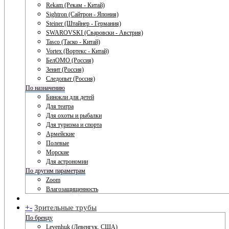
Rekam (Рекам - Китай)
Sightron (Сайтрон - Япония)
Steiner (Штайнер - Германия)
SWAROVSKI (Сваровски - Австрия)
Tasco (Таско - Китай)
Vortex (Вортекс - Китай)
БелОМО (Россия)
Зенит (Россия)
Следопыт (Россия)
По назначению
Бинокли для детей
Для театра
Для охоты и рыбалки
Для туризма и спорта
Армейские
Полевые
Морские
Для астрономии
По другим параметрам
Zoom
Влагозащищенность
+
-
Зрительные трубы
По бренду
Levenhuk (Левенгук. США)