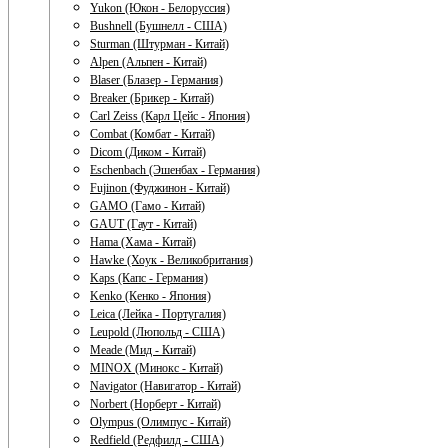
Yukon (Юкон - Белоруссия)
Bushnell (Бушнелл - США)
Sturman (Штурман - Китай)
Alpen (Альпен - Китай)
Blaser (Блазер - Германия)
Breaker (Брикер - Китай)
Carl Zeiss (Карл Цейс - Япония)
Combat (Комбат - Китай)
Dicom (Диком - Китай)
Eschenbach (Эшенбах - Германия)
Fujinon (Фуджинон - Китай)
GAMO (Гамо - Китай)
GAUT (Гаут - Китай)
Hama (Хама - Китай)
Hawke (Хоук - Великобритания)
Kaps (Капс - Германия)
Kenko (Кенко - Япония)
Leica (Лейка - Португалия)
Leupold (Люпольд - США)
Meade (Мид - Китай)
MINOX (Минокс - Китай)
Navigator (Навигатор - Китай)
Norbert (Норберт - Китай)
Olympus (Олимпус - Китай)
Redfield (Редфилд - США)