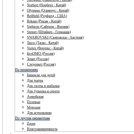
Norbert (Норберт - Китай)
Olympus (Олимпус - Китай)
Redfield (Редфилд - США)
Rekam (Рекам - Китай)
Sightron (Сайтрон - Япония)
Steiner (Штайнер - Германия)
SWAROVSKI (Сваровски - Австрия)
Tasco (Таско - Китай)
Vortex (Вортекс - Китай)
БелОМО (Россия)
Зенит (Россия)
Следопыт (Россия)
По назначению
Бинокли для детей
Для театра
Для охоты и рыбалки
Для туризма и спорта
Армейские
Полевые
Морские
Для астрономии
По другим параметрам
Zoom
Влагозащищенность