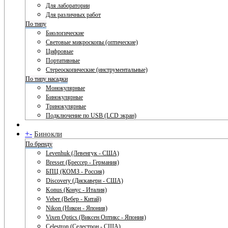
Для лаборатории
Для различных работ
По типу
Биологические
Световые микроскопы (оптические)
Цифровые
Портативные
Стереоскопические (инструментальные)
По типу насадки
Монокулярные
Бинокулярные
Тринокулярные
Подключение по USB (LCD экран)
+
-
Бинокли
По бренду
Levenhuk (Левенгук - США)
Bresser (Брессер - Германия)
БПЦ (КОМЗ - Россия)
Discovery (Дискавери - США)
Konus (Конус - Италия)
Veber (Вебер - Китай)
Nikon (Никон - Япония)
Vixen Optics (Виксен Оптикс - Япония)
Celestron (Селестрон - США)