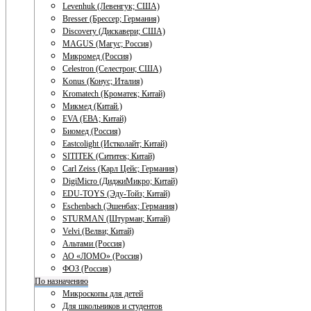
Levenhuk (Левенгук; США)
Bresser (Брессер; Германия)
Discovery (Дискавери; США)
MAGUS (Магус; Россия)
Микромед (Россия)
Celestron (Селестрон; США)
Konus (Конус; Италия)
Kromatech (Кроматек; Китай)
Микмед (Китай.)
EVA (ЕВА; Китай)
Биомед (Россия)
Eastcolight (Истколайт; Китай)
SITITEK (Сититек; Китай)
Carl Zeiss (Карл Цейс; Германия)
DigiMicro (ДиджиМикро; Китай)
EDU-TOYS (Эду-Тойз; Китай)
Eschenbach (Эшенбах; Германия)
STURMAN (Штурман; Китай)
Velvi (Велви; Китай)
Альтами (Россия)
АО «ЛОМО» (Россия)
ФОЗ (Россия)
По назначению
Микроскопы для детей
Для школьников и студентов