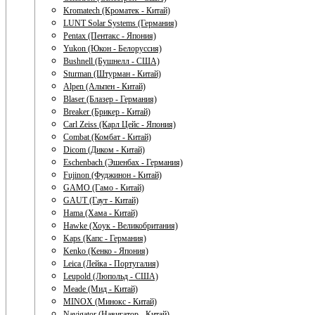
Kromatech (Кроматек - Китай)
LUNT Solar Systems (Германия)
Pentax (Пентакс - Япония)
Yukon (Юкон - Белоруссия)
Bushnell (Бушнелл - США)
Sturman (Штурман - Китай)
Alpen (Альпен - Китай)
Blaser (Блазер - Германия)
Breaker (Брикер - Китай)
Carl Zeiss (Карл Цейс - Япония)
Combat (Комбат - Китай)
Dicom (Диком - Китай)
Eschenbach (Эшенбах - Германия)
Fujinon (Фуджинон - Китай)
GAMO (Гамо - Китай)
GAUT (Гаут - Китай)
Hama (Хама - Китай)
Hawke (Хоук - Великобритания)
Kaps (Капс - Германия)
Kenko (Кенко - Япония)
Leica (Лейка - Португалия)
Leupold (Люпольд - США)
Meade (Мид - Китай)
MINOX (Минокс - Китай)
Navigator (Навигатор - Китай)