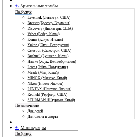
+
-
Зрительные трубы
По бренду
Levenhuk (Левенгук. США)
Bresser (Брессер. Германия)
Discovery (Дискавери. США)
Veber (Вебер. Китай)
Konus (Конус. Италия)
Yukon (Юкон. Белоруссия)
Celestron (Селестрон. США)
Bushnell (Бушнелл. Китай)
Hawke (Хоук. Великобритания)
Leica (Лейка. Португалия)
Meade (Мид. Китай)
MINOX (Минокс. Китай)
Nikon (Никон. Япония)
PENTAX (Пентакс. Япония)
Redfield (Редфилд. США)
STURMAN (Штурман. Китай)
По назначению
Для детей
Для охоты и спорта
+
-
Монокуляры
По бренду