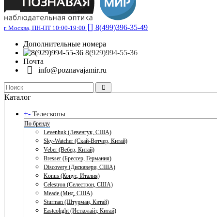
8(499)396-35-49
г. Москва, ПН-ПТ 10:00-19:00
Дополнительные номера
8(929)994-55-36
Почта
info@poznavajamir.ru
Каталог
+
-
Телескопы
По бренду
Levenhuk (Левенгук, США)
Sky-Watcher (Скай-Вотчер, Китай)
Veber (Вебер, Китай)
Bresser (Брессер, Германия)
Discovery (Дискавери, США)
Konus (Конус, Италия)
Celestron (Селестрон, США)
Meade (Мид, США)
Sturman (Штурман, Китай)
Eastcolight (Истколайт, Китай)