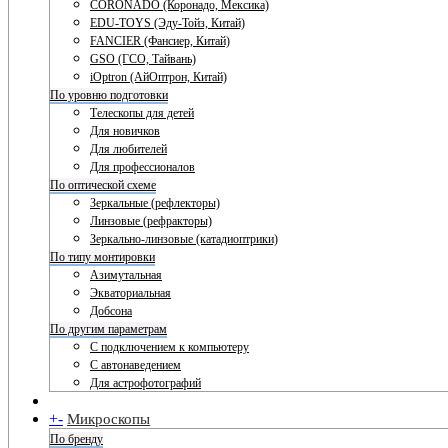
CORONADO (Коронадо, Мексика)
EDU-TOYS (Эду-Тойз, Китай)
FANCIER (Фансиер, Китай)
GSO (ГСО, Тайвань)
iOptron (АйОптрон, Китай)
По уровню подготовки
Телескопы для детей
Для новичков
Для любителей
Для профессионалов
По оптической схеме
Зеркальные (рефлекторы)
Линзовые (рефракторы)
Зеркально-линзовые (катадиоптрики)
По типу монтировки
Азимутальная
Экваториальная
Добсона
По другим параметрам
С подключением к компьютеру
С автонаведением
Для астрофотографий
+
-
Микроскопы
По бренду