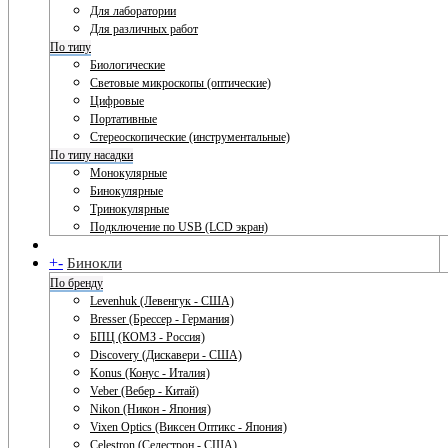
Для лаборатории
Для различных работ
По типу
Биологические
Световые микроскопы (оптические)
Цифровые
Портативные
Стереоскопические (инструментальные)
По типу насадки
Монокулярные
Бинокулярные
Тринокулярные
Подключение по USB (LCD экран)
+
-
Бинокли
По бренду
Levenhuk (Левенгук - США)
Bresser (Брессер - Германия)
БПЦ (КОМЗ - Россия)
Discovery (Дискавери - США)
Konus (Конус - Италия)
Veber (Вебер - Китай)
Nikon (Никон - Япония)
Vixen Optics (Виксен Оптикс - Япония)
Celestron (Селестрон - США)