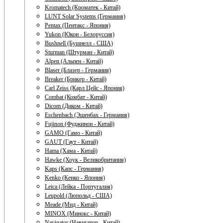
Kromatech (Кроматек - Китай)
LUNT Solar Systems (Германия)
Pentax (Пентакс - Япония)
Yukon (Юкон - Белоруссия)
Bushnell (Бушнелл - США)
Sturman (Штурман - Китай)
Alpen (Альпен - Китай)
Blaser (Блазер - Германия)
Breaker (Брикер - Китай)
Carl Zeiss (Карл Цейс - Япония)
Combat (Комбат - Китай)
Dicom (Диком - Китай)
Eschenbach (Эшенбах - Германия)
Fujinon (Фуджинон - Китай)
GAMO (Гамо - Китай)
GAUT (Гаут - Китай)
Hama (Хама - Китай)
Hawke (Хоук - Великобритания)
Kaps (Капс - Германия)
Kenko (Кенко - Япония)
Leica (Лейка - Португалия)
Leupold (Люпольд - США)
Meade (Мид - Китай)
MINOX (Минокс - Китай)
Navigator (Навигатор - Китай)