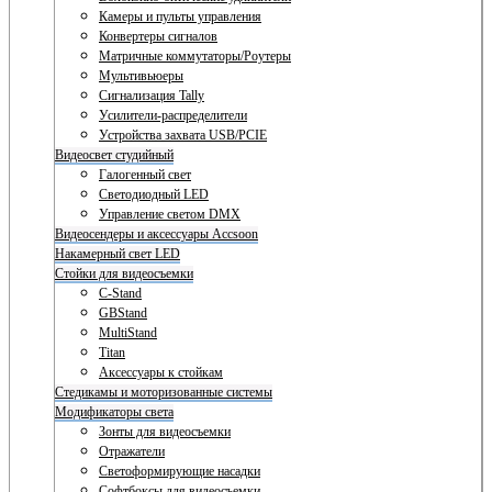
Камеры и пульты управления
Конвертеры сигналов
Матричные коммутаторы/Роутеры
Мультивьюеры
Сигнализация Tally
Усилители-распределители
Устройства захвата USB/PCIE
Видеосвет студийный
Галогенный свет
Светодиодный LED
Управление светом DMX
Видеосендеры и аксессуары Accsoon
Накамерный свет LED
Стойки для видеосъемки
C-Stand
GBStand
MultiStand
Titan
Аксессуары к стойкам
Стедикамы и моторизованные системы
Модификаторы света
Зонты для видеосъемки
Отражатели
Светоформирующие насадки
Софтбоксы для видеосъемки