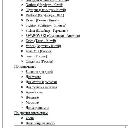
Norbert (Норберт - Китай)
Olympus (Олимпус - Китай)
Redfield (Редфилд - США)
Rekam (Рекам - Китай)
Sightron (Сайтрон - Япония)
Steiner (Штайнер - Германия)
SWAROVSKI (Сваровски - Австрия)
Tasco (Таско - Китай)
Vortex (Вортекс - Китай)
БелОМО (Россия)
Зенит (Россия)
Следопыт (Россия)
По назначению
Бинокли для детей
Для театра
Для охоты и рыбалки
Для туризма и спорта
Армейские
Полевые
Морские
Для астрономии
По другим параметрам
Zoom
Влагозащищенность