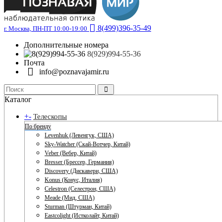
8(499)396-35-49
г. Москва, ПН-ПТ 10:00-19:00
Дополнительные номера
8(929)994-55-36
Почта
info@poznavajamir.ru
Каталог
+
-
Телескопы
По бренду
Levenhuk (Левенгук, США)
Sky-Watcher (Скай-Вотчер, Китай)
Veber (Вебер, Китай)
Bresser (Брессер, Германия)
Discovery (Дискавери, США)
Konus (Конус, Италия)
Celestron (Селестрон, США)
Meade (Мид, США)
Sturman (Штурман, Китай)
Eastcolight (Истколайт, Китай)