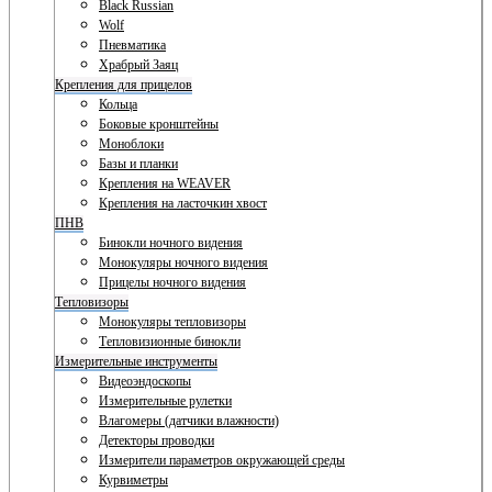
Black Russian
Wolf
Пневматика
Храбрый Заяц
Крепления для прицелов
Кольца
Боковые кронштейны
Моноблоки
Базы и планки
Крепления на WEAVER
Крепления на ласточкин хвост
ПНВ
Бинокли ночного видения
Монокуляры ночного видения
Прицелы ночного видения
Тепловизоры
Монокуляры тепловизоры
Тепловизионные бинокли
Измерительные инструменты
Видеоэндоскопы
Измерительные рулетки
Влагомеры (датчики влажности)
Детекторы проводки
Измерители параметров окружающей среды
Курвиметры