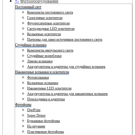
+
-
Фотооборудование
Постоянный свет
Комплекты постоянного света
Галогенные осветители
Флуоресцентные осветители
Светодиодные LED осветители
Кольцевые осветители
Патроны для ламп источников постоянного света
Студийные вспышки
Комплекты импульсного света
Студийные моноблоки
Лампы вспышки
Аккумуляторы и адаптеры для студийных вспышек
Накамерные вспышки и осветители
Фотовспышки
Кольцевые вспышки
Накамерные LED осветители
Аккумуляторы и адаптеры для накамерных вспышек
Переходники и адаптеры
Фотофоны
DigiPrint
Super Dense
Бумажные фотофоны
На пружине
Пластиковые фотофоны