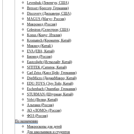
Levenhuk (Левенгук; США)
Bresser (Брессер; Германия)
Discovery (Дискавери; США)
MAGUS (Магус; Россия)
Микромед (Россия)
Celestron (Селестрон; США)
Konus (Конус; Италия)
Kromatech (Кроматек; Китай)
Микмед (Китай.)
EVA (ЕВА; Китай)
Биомед (Россия)
Eastcolight (Истколайт; Китай)
SITITEK (Сититек; Китай)
Carl Zeiss (Карл Цейс; Германия)
DigiMicro (ДиджиМикро; Китай)
EDU-TOYS (Эду-Тойз; Китай)
Eschenbach (Эшенбах; Германия)
STURMAN (Штурман; Китай)
Velvi (Велви; Китай)
Альтами (Россия)
АО «ЛОМО» (Россия)
ФОЗ (Россия)
По назначению
Микроскопы для детей
Для школьников и студентов