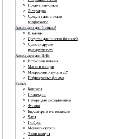
Предметные стекла
Литература
Средства для очистки
микроскопов
Аксессуары для биноклей
Штативы
Средства для очистки биноклей
Сумки и другие
принадлежности
Аксессуары для ПНВ
Источники питания
Маски и насадки
Микрофоны и пульты ДУ
Инфракрасные фонари
Разное
Компасы
Планетарии
Наборы для экспериментов
Фонари
Барометры и метеостанции
Часы
Глобусы
Металлоискатели
Экшн-камеры