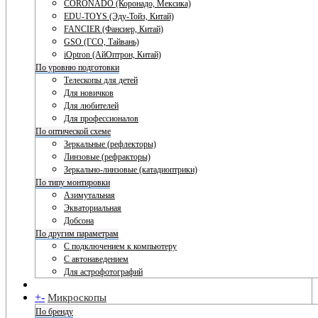
CORONADO (Коронадо, Мексика)
EDU-TOYS (Эду-Тойз, Китай)
FANCIER (Фансиер, Китай)
GSO (ГСО, Тайвань)
iOptron (АйОптрон, Китай)
По уровню подготовки
Телескопы для детей
Для новичков
Для любителей
Для профессионалов
По оптической схеме
Зеркальные (рефлекторы)
Линзовые (рефракторы)
Зеркально-линзовые (катадиоптрики)
По типу монтировки
Азимутальная
Экваториальная
Добсона
По другим параметрам
С подключением к компьютеру
С автонаведением
Для астрофотографий
+
-
Микроскопы
По бренду