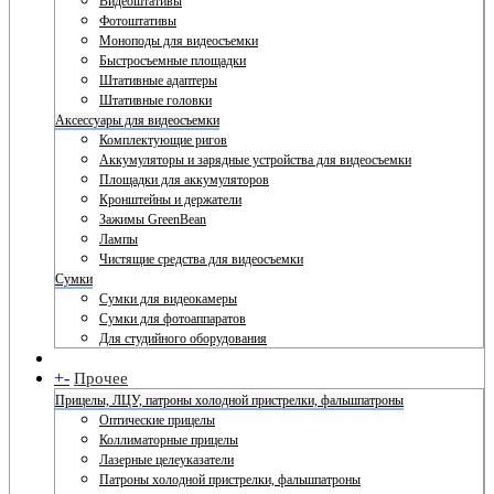
Видеоштативы
Фотоштативы
Моноподы для видеосъемки
Быстросъемные площадки
Штативные адаптеры
Штативные головки
Аксессуары для видеосъемки
Комплектующие ригов
Аккумуляторы и зарядные устройства для видеосъемки
Площадки для аккумуляторов
Кронштейны и держатели
Зажимы GreenBean
Лампы
Чистящие средства для видеосъемки
Сумки
Сумки для видеокамеры
Сумки для фотоаппаратов
Для студийного оборудования
+
-
Прочее
Прицелы, ЛЦУ, патроны холодной пристрелки, фальшпатроны
Оптические прицелы
Коллиматорные прицелы
Лазерные целеуказатели
Патроны холодной пристрелки, фальшпатроны