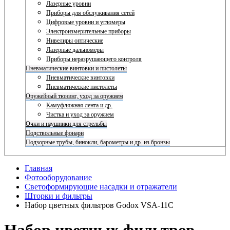
Лазерные уровни
Приборы для обслуживания сетей
Цифровые уровни и угломеры
Электроизмерительные приборы
Нивелиры оптические
Лазерные дальномеры
Приборы неразрушающего контроля
Пневматические винтовки и пистолеты
Пневматические винтовки
Пневматические пистолеты
Оружейный тюнинг, уход за оружием
Камуфляжная лента и др.
Чистка и уход за оружием
Очки и наушники для стрельбы
Подствольные фонари
Подзорные трубы, бинокли, барометры и др. из бронзы
Главная
Фотооборудование
Светоформирующие насадки и отражатели
Шторки и фильтры
Набор цветных фильтров Godox VSA-11C