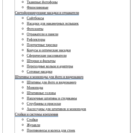
Тканевые фотофоны
Флизелиновые
Светоформирующие насадки и отражатели
Софтбоксы
Насадки для накамерных вспышек
Фотозонты
Отражатели и панели
Рефлекторы
Портретные тарелки
Конусы и оптические насадки
Сферические рассеиватели
Шторки и фильтры
Переходные кольца и адаптеры
Сотовые насадки
Штативы и моноподы для фото и видеокамер
Штативы для фото и видеокамер
Моноподы
Штативные головы
Наплечные штативы и стедикамы
Струбцины и присоски
Аксессуары для штативов и моноподов
Стойки и системы крепления
Стойки
Журавли
Противовесы и колеса для стоек