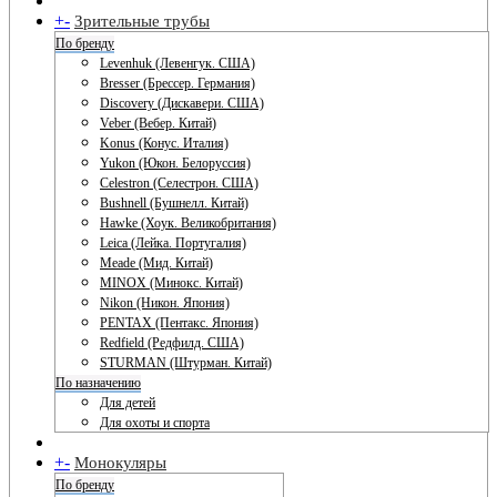
+
-
Зрительные трубы
По бренду
Levenhuk (Левенгук. США)
Bresser (Брессер. Германия)
Discovery (Дискавери. США)
Veber (Вебер. Китай)
Konus (Конус. Италия)
Yukon (Юкон. Белоруссия)
Celestron (Селестрон. США)
Bushnell (Бушнелл. Китай)
Hawke (Хоук. Великобритания)
Leica (Лейка. Португалия)
Meade (Мид. Китай)
MINOX (Минокс. Китай)
Nikon (Никон. Япония)
PENTAX (Пентакс. Япония)
Redfield (Редфилд. США)
STURMAN (Штурман. Китай)
По назначению
Для детей
Для охоты и спорта
+
-
Монокуляры
По бренду