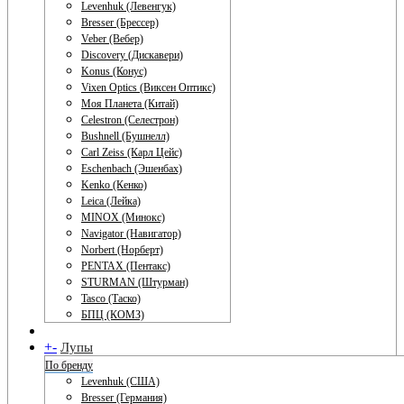
Levenhuk (Левенгук)
Bresser (Брессер)
Veber (Вебер)
Discovery (Дискавери)
Konus (Конус)
Vixen Optics (Виксен Оптикс)
Моя Планета (Китай)
Celestron (Селестрон)
Bushnell (Бушнелл)
Carl Zeiss (Карл Цейс)
Eschenbach (Эшенбах)
Kenko (Кенко)
Leica (Лейка)
MINOX (Минокс)
Navigator (Навигатор)
Norbert (Норберт)
PENTAX (Пентакс)
STURMAN (Штурман)
Tasco (Таско)
БПЦ (КОМЗ)
+
-
Лупы
По бренду
Levenhuk (США)
Bresser (Германия)