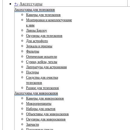
+
-
Аксессуары
Аксессуары для телескопов
Камеры для телескопов
Монтировки и комплектующие
к ним
Линзы Барлоу
Окуляры для телескопов
Для астрофото
Зеркала и призмы
Фильтры
Оптические искатели
Сумки, кейсы, чехлы
Литература для астрономии
Постеры
Средства для очистки
телескопов
Разное для телескопов
Аксессуары для микроскопов
Камеры для микроскопов
Микропрепараты
Наборы для опытов
Объективы для микроскопов
Окуляры для микроскопов
Запчасти
Покровные стекла