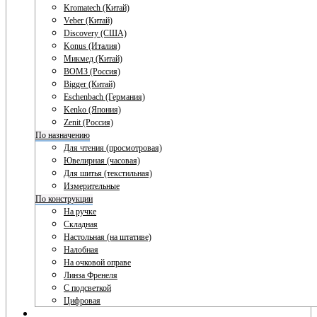
Kromatech (Китай)
Veber (Китай)
Discovery (США)
Konus (Италия)
Микмед (Китай)
ВОМЗ (Россия)
Bigger (Китай)
Eschenbach (Германия)
Kenko (Япония)
Zenit (Россия)
По назначению
Для чтения (просмотровая)
Ювелирная (часовая)
Для шитья (текстильная)
Измерительные
По конструкции
На ручке
Складная
Настольная (на штативе)
Налобная
На очковой оправе
Линза Френеля
С подсветкой
Цифровая