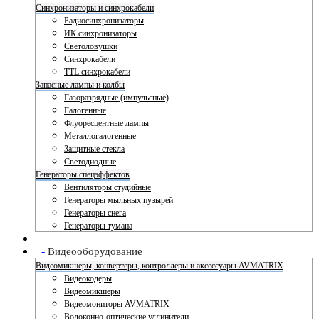
Синхронизаторы и синхрокабели
Радиосинхронизаторы
ИК синхронизаторы
Светоловушки
Синхрокабели
TTL синхрокабели
Запасные лампы и колбы
Газоразрядные (импульсные)
Галогенные
Флуоресцентные лампы
Металлогалогенные
Защитные стекла
Светодиодные
Генераторы спецэффектов
Вентиляторы студийные
Генераторы мыльных пузырей
Генераторы снега
Генераторы тумана
+
-
Видеооборудование
Видеомикшеры, конвертеры, контроллеры и аксессуары AVMATRIX
Видеокодеры
Видеомикшеры
Видеомониторы AVMATRIX
Волоконно-оптические удлинители