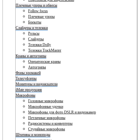
Плечевые упоры и обвесы
Follow focus
Плечевые упоры
Брекеты
Слайдеры и тележки
Рельсы
Слайдеры
Тележки Dolly
Тележки TrackMaster
Краны и автогрипы
Операторские краны
Автогрипы
Фоны хромакей
Телесуфлеры
Мониторы и видоискатели
iMate продукция
Микрофоны
Головные микрофоны
Микрофонные удочки
Микрофоны для фото DSLR и видеокамер
Петличные микрофоны
Радиосистемы и конвертеры
Студийные микрофоны
Штативы и моноподы