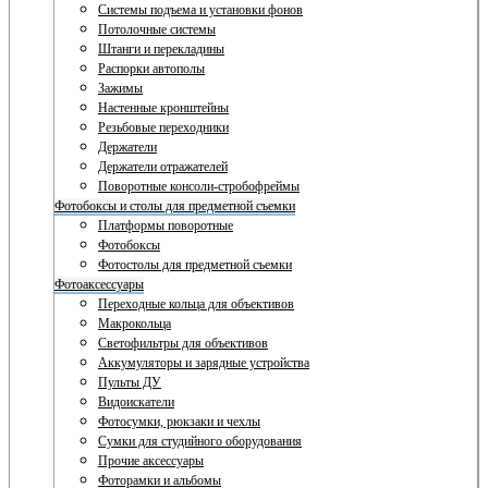
Системы подъема и установки фонов
Потолочные системы
Штанги и перекладины
Распорки автополы
Зажимы
Настенные кронштейны
Резьбовые переходники
Держатели
Держатели отражателей
Поворотные консоли-стробофреймы
Фотобоксы и столы для предметной съемки
Платформы поворотные
Фотобоксы
Фотостолы для предметной съемки
Фотоаксессуары
Переходные кольца для объективов
Макрокольца
Светофильтры для объективов
Аккумуляторы и зарядные устройства
Пульты ДУ
Видоискатели
Фотосумки, рюкзаки и чехлы
Сумки для студийного оборудования
Прочие аксессуары
Фоторамки и альбомы