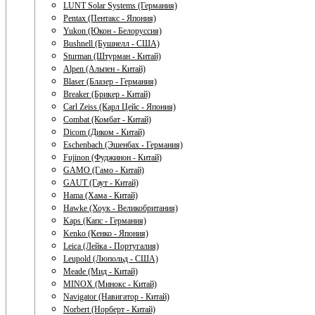
LUNT Solar Systems (Германия)
Pentax (Пентакс - Япония)
Yukon (Юкон - Белоруссия)
Bushnell (Бушнелл - США)
Sturman (Штурман - Китай)
Alpen (Альпен - Китай)
Blaser (Блазер - Германия)
Breaker (Брикер - Китай)
Carl Zeiss (Карл Цейс - Япония)
Combat (Комбат - Китай)
Dicom (Диком - Китай)
Eschenbach (Эшенбах - Германия)
Fujinon (Фуджинон - Китай)
GAMO (Гамо - Китай)
GAUT (Гаут - Китай)
Hama (Хама - Китай)
Hawke (Хоук - Великобритания)
Kaps (Капс - Германия)
Kenko (Кенко - Япония)
Leica (Лейка - Португалия)
Leupold (Люпольд - США)
Meade (Мид - Китай)
MINOX (Минокс - Китай)
Navigator (Навигатор - Китай)
Norbert (Норберт - Китай)