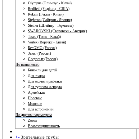
Olympus (Олимпус - Китай)
Redfield (Редфилд - США)
Rekam (Рекам - Китай)
Sightron (Сайтрон - Япония)
Steiner (Штайнер - Германия)
SWAROVSKI (Сваровски - Австрия)
Tasco (Таско - Китай)
Vortex (Вортекс - Китай)
БелОМО (Россия)
Зенит (Россия)
Следопыт (Россия)
По назначению
Бинокли для детей
Для театра
Для охоты и рыбалки
Для туризма и спорта
Армейские
Полевые
Морские
Для астрономии
По другим параметрам
Zoom
Влагозащищенность
+
-
Зрительные трубы