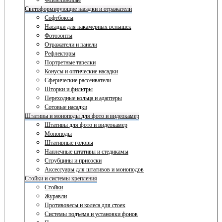
Флизелиновые
Светоформирующие насадки и отражатели
Софтбоксы
Насадки для накамерных вспышек
Фотозонты
Отражатели и панели
Рефлекторы
Портретные тарелки
Конусы и оптические насадки
Сферические рассеиватели
Шторки и фильтры
Переходные кольца и адаптеры
Сотовые насадки
Штативы и моноподы для фото и видеокамер
Штативы для фото и видеокамер
Моноподы
Штативные головы
Наплечные штативы и стедикамы
Струбцины и присоски
Аксессуары для штативов и моноподов
Стойки и системы крепления
Стойки
Журавли
Противовесы и колеса для стоек
Системы подъема и установки фонов