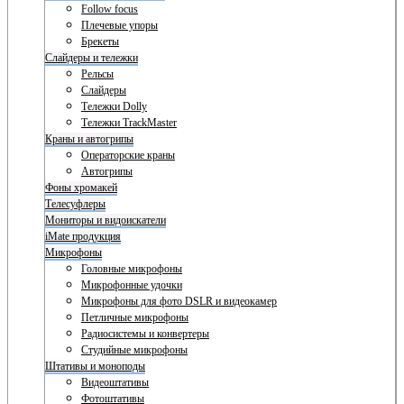
Follow focus
Плечевые упоры
Брекеты
Слайдеры и тележки
Рельсы
Слайдеры
Тележки Dolly
Тележки TrackMaster
Краны и автогрипы
Операторские краны
Автогрипы
Фоны хромакей
Телесуфлеры
Мониторы и видоискатели
iMate продукция
Микрофоны
Головные микрофоны
Микрофонные удочки
Микрофоны для фото DSLR и видеокамер
Петличные микрофоны
Радиосистемы и конвертеры
Студийные микрофоны
Штативы и моноподы
Видеоштативы
Фотоштативы