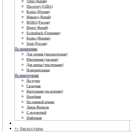
Veber (Китай)
Discovery (США)
Konus (Италия)
Микмед (Китай)
ВОМЗ (Россия)
Bigger (Китай)
Eschenbach (Германия)
Kenko (Япония)
Zenit (Россия)
По назначению
Для чтения (просмотровая)
Ювелирная (часовая)
Для шитья (текстильная)
Измерительные
По конструкции
На ручке
Складная
Настольная (на штативе)
Налобная
На очковой оправе
Линза Френеля
С подсветкой
Цифровая
+
-
Аксессуары