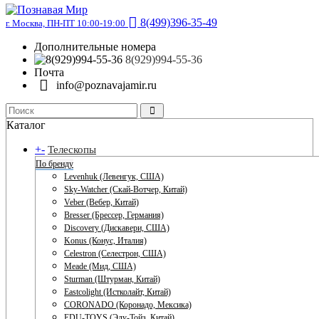
8(499)396-35-49
г. Москва, ПН-ПТ 10:00-19:00
Дополнительные номера
8(929)994-55-36
Почта
info@poznavajamir.ru
Каталог
+
-
Телескопы
По бренду
Levenhuk (Левенгук, США)
Sky-Watcher (Скай-Вотчер, Китай)
Veber (Вебер, Китай)
Bresser (Брессер, Германия)
Discovery (Дискавери, США)
Konus (Конус, Италия)
Celestron (Селестрон, США)
Meade (Мид, США)
Sturman (Штурман, Китай)
Eastcolight (Истколайт, Китай)
CORONADO (Коронадо, Мексика)
EDU-TOYS (Эду-Тойз, Китай)