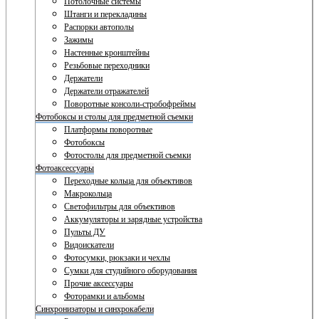
Потолочные системы
Штанги и перекладины
Распорки автополы
Зажимы
Настенные кронштейны
Резьбовые переходники
Держатели
Держатели отражателей
Поворотные консоли-стробофреймы
Фотобоксы и столы для предметной съемки
Платформы поворотные
Фотобоксы
Фотостолы для предметной съемки
Фотоаксессуары
Переходные кольца для объективов
Макрокольца
Светофильтры для объективов
Аккумуляторы и зарядные устройства
Пульты ДУ
Видоискатели
Фотосумки, рюкзаки и чехлы
Сумки для студийного оборудования
Прочие аксессуары
Фоторамки и альбомы
Синхронизаторы и синхрокабели