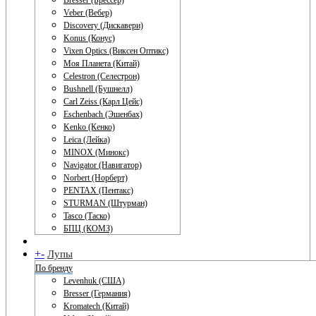
Bresser (Брессер)
Veber (Вебер)
Discovery (Дискавери)
Konus (Конус)
Vixen Optics (Виксен Оптикс)
Моя Планета (Китай)
Celestron (Селестрон)
Bushnell (Бушнелл)
Carl Zeiss (Карл Цейс)
Eschenbach (Эшенбах)
Kenko (Кенко)
Leica (Лейка)
MINOX (Минокс)
Navigator (Навигатор)
Norbert (Норберт)
PENTAX (Пентакс)
STURMAN (Штурман)
Tasco (Таско)
БПЦ (КОМЗ)
+
-
Лупы
По бренду
Levenhuk (США)
Bresser (Германия)
Kromatech (Китай)