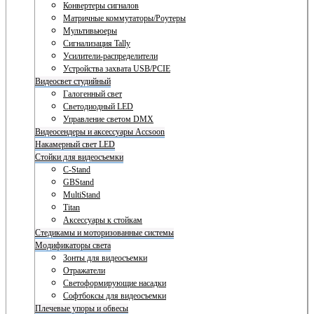
Конвертеры сигналов
Матричные коммутаторы/Роутеры
Мультивьюеры
Сигнализация Tally
Усилители-распределители
Устройства захвата USB/PCIE
Видеосвет студийный
Галогенный свет
Светодиодный LED
Управление светом DMX
Видеосендеры и аксессуары Accsoon
Накамерный свет LED
Стойки для видеосъемки
C-Stand
GBStand
MultiStand
Titan
Аксессуары к стойкам
Стедикамы и моторизованные системы
Модификаторы света
Зонты для видеосъемки
Отражатели
Светоформирующие насадки
Софтбоксы для видеосъемки
Плечевые упоры и обвесы