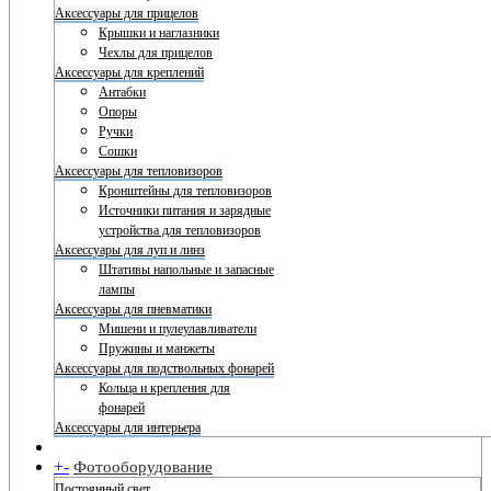
Аксессуары для прицелов
Крышки и наглазники
Чехлы для прицелов
Аксессуары для креплений
Антабки
Опоры
Ручки
Сошки
Аксессуары для тепловизоров
Кронштейны для тепловизоров
Источники питания и зарядные
устройства для тепловизоров
Аксессуары для луп и линз
Штативы напольные и запасные
лампы
Аксессуары для пневматики
Мишени и пулеулавливатели
Пружины и манжеты
Аксессуары для подствольных фонарей
Кольца и крепления для
фонарей
Аксессуары для интерьера
+
-
Фотооборудование
Постоянный свет