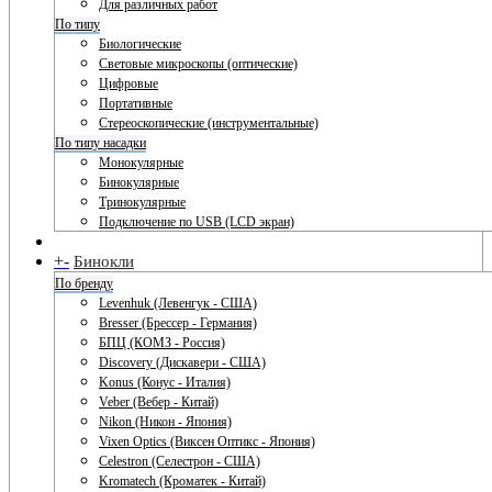
Для различных работ
По типу
Биологические
Световые микроскопы (оптические)
Цифровые
Портативные
Стереоскопические (инструментальные)
По типу насадки
Монокулярные
Бинокулярные
Тринокулярные
Подключение по USB (LCD экран)
+
-
Бинокли
По бренду
Levenhuk (Левенгук - США)
Bresser (Брессер - Германия)
БПЦ (КОМЗ - Россия)
Discovery (Дискавери - США)
Konus (Конус - Италия)
Veber (Вебер - Китай)
Nikon (Никон - Япония)
Vixen Optics (Виксен Оптикс - Япония)
Celestron (Селестрон - США)
Kromatech (Кроматек - Китай)