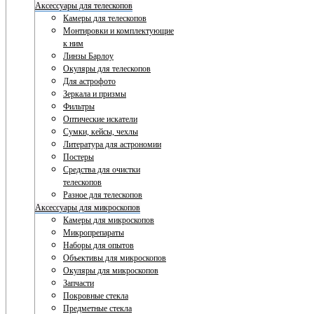
Аксессуары для телескопов
Камеры для телескопов
Монтировки и комплектующие
к ним
Линзы Барлоу
Окуляры для телескопов
Для астрофото
Зеркала и призмы
Фильтры
Оптические искатели
Сумки, кейсы, чехлы
Литература для астрономии
Постеры
Средства для очистки
телескопов
Разное для телескопов
Аксессуары для микроскопов
Камеры для микроскопов
Микропрепараты
Наборы для опытов
Объективы для микроскопов
Окуляры для микроскопов
Запчасти
Покровные стекла
Предметные стекла