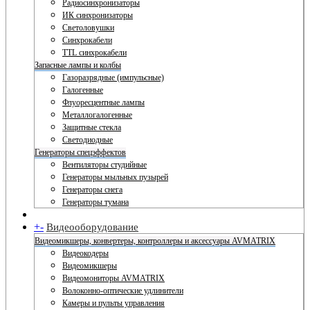
Радиосинхронизаторы
ИК синхронизаторы
Светоловушки
Синхрокабели
TTL синхрокабели
Запасные лампы и колбы
Газоразрядные (импульсные)
Галогенные
Флуоресцентные лампы
Металлогалогенные
Защитные стекла
Светодиодные
Генераторы спецэффектов
Вентиляторы студийные
Генераторы мыльных пузырей
Генераторы снега
Генераторы тумана
+
-
Видеооборудование
Видеомикшеры, конвертеры, контроллеры и аксессуары AVMATRIX
Видеокодеры
Видеомикшеры
Видеомониторы AVMATRIX
Волоконно-оптические удлинители
Камеры и пульты управления