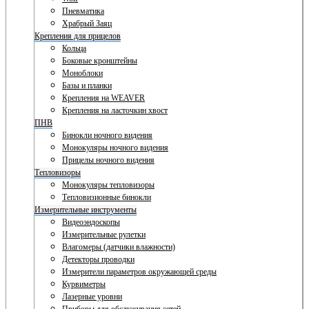
Пневматика
Храбрый Заяц
Крепления для прицелов
Кольца
Боковые кронштейны
Моноблоки
Базы и планки
Крепления на WEAVER
Крепления на ласточкин хвост
ПНВ
Бинокли ночного видения
Монокуляры ночного видения
Прицелы ночного видения
Тепловизоры
Монокуляры тепловизоры
Тепловизионные бинокли
Измерительные инструменты
Видеоэндоскопы
Измерительные рулетки
Влагомеры (датчики влажности)
Детекторы проводки
Измерители параметров окружающей среды
Курвиметры
Лазерные уровни