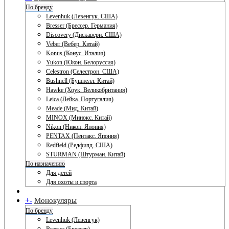
По бренду
Levenhuk (Левенгук. США)
Bresser (Брессер. Германия)
Discovery (Дискавери. США)
Veber (Вебер. Китай)
Konus (Конус. Италия)
Yukon (Юкон. Белоруссия)
Celestron (Селестрон. США)
Bushnell (Бушнелл. Китай)
Hawke (Хоук. Великобритания)
Leica (Лейка. Португалия)
Meade (Мид. Китай)
MINOX (Минокс. Китай)
Nikon (Никон. Япония)
PENTAX (Пентакс. Япония)
Redfield (Редфилд. США)
STURMAN (Штурман. Китай)
По назначению
Для детей
Для охоты и спорта
+
-
Монокуляры
По бренду
Levenhuk (Левенгук)