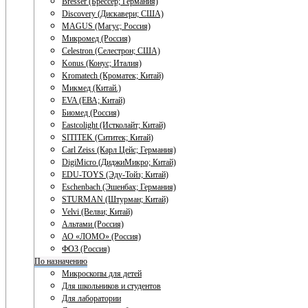
Bresser (Брессер; Германия)
Discovery (Дискавери; США)
MAGUS (Магус; Россия)
Микромед (Россия)
Celestron (Селестрон; США)
Konus (Конус; Италия)
Kromatech (Кроматек; Китай)
Микмед (Китай.)
EVA (ЕВА; Китай)
Биомед (Россия)
Eastcolight (Истколайт; Китай)
SITITEK (Сититек; Китай)
Carl Zeiss (Карл Цейс; Германия)
DigiMicro (ДиджиМикро; Китай)
EDU-TOYS (Эду-Тойз; Китай)
Eschenbach (Эшенбах; Германия)
STURMAN (Штурман; Китай)
Velvi (Велви; Китай)
Альтами (Россия)
АО «ЛОМО» (Россия)
ФОЗ (Россия)
По назначению
Микроскопы для детей
Для школьников и студентов
Для лаборатории