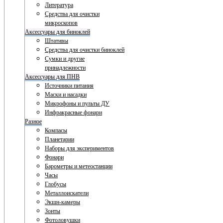
Литература
Средства для очистки
микроскопов
Аксессуары для биноклей
Штативы
Средства для очистки биноклей
Сумки и другие
принадлежности
Аксессуары для ПНВ
Источники питания
Маски и насадки
Микрофоны и пульты ДУ
Инфракрасные фонари
Разное
Компасы
Планетарии
Наборы для экспериментов
Фонари
Барометры и метеостанции
Часы
Глобусы
Металлоискатели
Экшн-камеры
Зонты
Фотоловушки