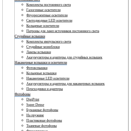
Комплекты постоянного света
Галогенные осветители
Флуоресцентные осветители
Светодиодные LED осветители
Кольцевые осветители
Патроны для ламп источников постоянного света
Студийные вспышки
Комплекты импульсного света
Студийные моноблоки
Лампы вспышки
Аккумуляторы и адаптеры для студийных вспышек
Накамерные вспышки и осветители
Фотовспышки
Кольцевые вспышки
Накамерные LED осветители
Аккумуляторы и адаптеры для накамерных вспышек
Переходники и адаптеры
Фотофоны
DigiPrint
Super Dense
Бумажные фотофоны
На пружине
Пластиковые фотофоны
Тканевые фотофоны