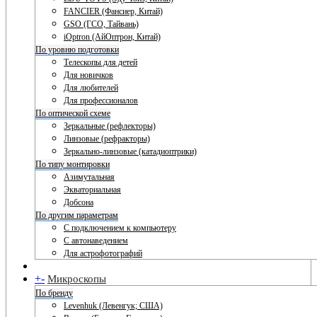
FANCIER (Фансиер, Китай)
GSO (ГСО, Тайвань)
iOptron (АйОптрон, Китай)
По уровню подготовки
Телескопы для детей
Для новичков
Для любителей
Для профессионалов
По оптической схеме
Зеркальные (рефлекторы)
Линзовые (рефракторы)
Зеркально-линзовые (катадиоптрики)
По типу монтировки
Азимутальная
Экваториальная
Добсона
По другим параметрам
С подключением к компьютеру
С автонаведением
Для астрофотографий
+
-
Микроскопы
По бренду
Levenhuk (Левенгук; США)