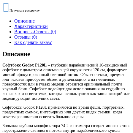
Покупка в рассрочку
Описание
Характеристики
Вопросы-Ответы (0)
Отзывы (0)
Как сделать заказ?
Описание
Софтбокс Godox P120L
– глубокий параболический 16-секционный
софтбокс с диаметром описывающей окружности 120 см, формирует
мягкий сфокусированный световой поток. Объект съемки, предмет
или человек приобретет объем и детализацию, а на глянцевых
поверхностях или в глазах модели отразится оригинальный почти
круглый блик. Софтбокс подойдет для использования на студийных
вспышках и осветителях, которые используются как заполняющий или
моделирующий источник света.
Софтбоксы Godox P120L применяются во время фэшн, портретных,
предметных съемок, интерьерных или других видах съемки, когда
хочется равномерно осветить большие сцены.
Большая глубина модификатора 74.2 сантиметра создает многократное
переотражение светового потока внутри параболического купола