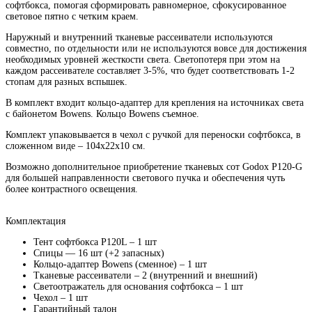
софтбокса, помогая сформировать равномерное, сфокусированное
световое пятно с четким краем.
Наружный и внутренний тканевые рассеиватели используются
совместно, по отдельности или не используются вовсе для достижения
необходимых уровней жесткости света. Светопотеря при этом на
каждом рассеивателе составляет 3-5%, что будет соответствовать 1-2
стопам для разных вспышек.
В комплект входит кольцо-адаптер для крепления на источниках света
с байонетом Bowens. Кольцо Bowens съемное.
Комплект упаковывается в чехол с ручкой для переноски софтбокса, в
сложенном виде – 104x22x10 см.
Возможно дополнительное приобретение тканевых сот Godox P120-G
для большей направленности светового пучка и обеспечения чуть
более контрастного освещения.
Комплектация
Тент софтбокса P120L – 1 шт
Спицы — 16 шт (+2 запасных)
Кольцо-адаптер Bowens (сменное) – 1 шт
Тканевые рассеиватели – 2 (внутренний и внешний)
Светоотражатель для основания софтбокса – 1 шт
Чехол – 1 шт
Гарантийный талон