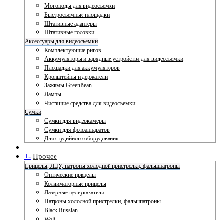
Моноподы для видеосъемки
Быстросъемные площадки
Штативные адаптеры
Штативные головки
Аксессуары для видеосъемки
Комплектующие ригов
Аккумуляторы и зарядные устройства для видеосъемки
Площадки для аккумуляторов
Кронштейны и держатели
Зажимы GreenBean
Лампы
Чистящие средства для видеосъемки
Сумки
Сумки для видеокамеры
Сумки для фотоаппаратов
Для студийного оборудования
+
-
Прочее
Прицелы, ЛЦУ, патроны холодной пристрелки, фальшпатроны
Оптические прицелы
Коллиматорные прицелы
Лазерные целеуказатели
Патроны холодной пристрелки, фальшпатроны
Black Russian
Wolf