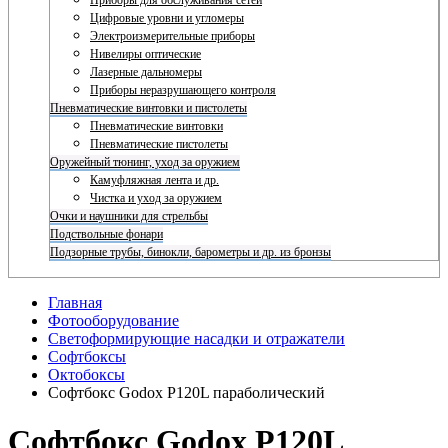
Приборы для обслуживания сетей
Цифровые уровни и угломеры
Электроизмерительные приборы
Нивелиры оптические
Лазерные дальномеры
Приборы неразрушающего контроля
Пневматические винтовки и пистолеты
Пневматические винтовки
Пневматические пистолеты
Оружейный тюнинг, уход за оружием
Камуфляжная лента и др.
Чистка и уход за оружием
Очки и наушники для стрельбы
Подствольные фонари
Подзорные трубы, бинокли, барометры и др. из бронзы
Главная
Фотооборудование
Светоформирующие насадки и отражатели
Софтбоксы
Октобоксы
Софтбокс Godox P120L параболический
Софтбокс Godox P120L