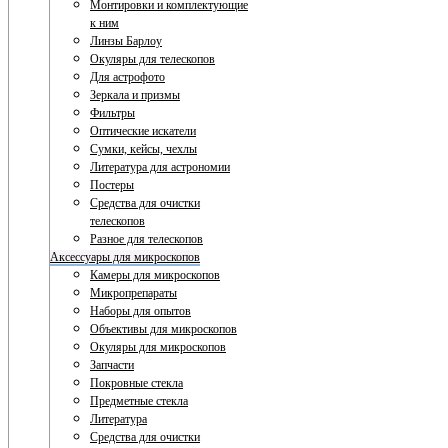
Монтировки и комплектующие
к ним
Линзы Барлоу
Окуляры для телескопов
Для астрофото
Зеркала и призмы
Фильтры
Оптические искатели
Сумки, кейсы, чехлы
Литература для астрономии
Постеры
Средства для очистки
телескопов
Разное для телескопов
Аксессуары для микроскопов
Камеры для микроскопов
Микропрепараты
Наборы для опытов
Объективы для микроскопов
Окуляры для микроскопов
Запчасти
Покровные стекла
Предметные стекла
Литература
Средства для очистки