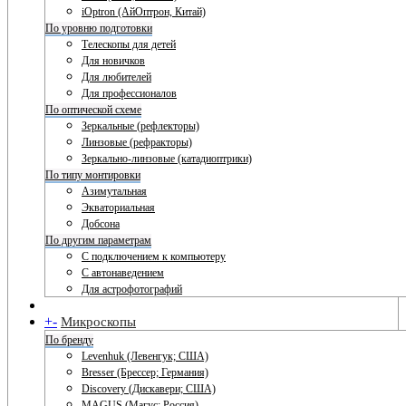
iOptron (АйОптрон, Китай)
По уровню подготовки
Телескопы для детей
Для новичков
Для любителей
Для профессионалов
По оптической схеме
Зеркальные (рефлекторы)
Линзовые (рефракторы)
Зеркально-линзовые (катадиоптрики)
По типу монтировки
Азимутальная
Экваториальная
Добсона
По другим параметрам
С подключением к компьютеру
С автонаведением
Для астрофотографий
+
-
Микроскопы
По бренду
Levenhuk (Левенгук; США)
Bresser (Брессер; Германия)
Discovery (Дискавери; США)
MAGUS (Магус; Россия)