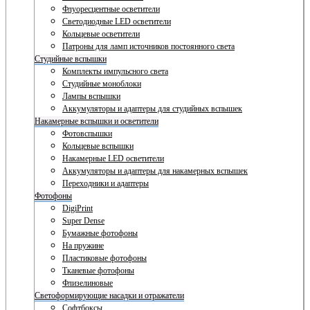
Флуоресцентные осветители
Светодиодные LED осветители
Кольцевые осветители
Патроны для ламп источников постоянного света
Студийные вспышки
Комплекты импульсного света
Студийные моноблоки
Лампы вспышки
Аккумуляторы и адаптеры для студийных вспышек
Накамерные вспышки и осветители
Фотовспышки
Кольцевые вспышки
Накамерные LED осветители
Аккумуляторы и адаптеры для накамерных вспышек
Переходники и адаптеры
Фотофоны
DigiPrint
Super Dense
Бумажные фотофоны
На пружине
Пластиковые фотофоны
Тканевые фотофоны
Флизелиновые
Светоформирующие насадки и отражатели
Софтбоксы