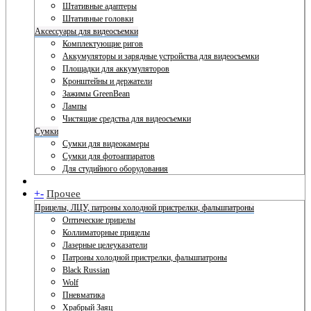
Штативные адаптеры
Штативные головки
Аксессуары для видеосъемки
Комплектующие ригов
Аккумуляторы и зарядные устройства для видеосъемки
Площадки для аккумуляторов
Кронштейны и держатели
Зажимы GreenBean
Лампы
Чистящие средства для видеосъемки
Сумки
Сумки для видеокамеры
Сумки для фотоаппаратов
Для студийного оборудования
+
-
Прочее
Прицелы, ЛЦУ, патроны холодной пристрелки, фальшпатроны
Оптические прицелы
Коллиматорные прицелы
Лазерные целеуказатели
Патроны холодной пристрелки, фальшпатроны
Black Russian
Wolf
Пневматика
Храбрый Заяц