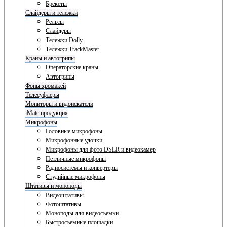
Брекеты
Слайдеры и тележки
Рельсы
Слайдеры
Тележки Dolly
Тележки TrackMaster
Краны и автогрипы
Операторские краны
Автогрипы
Фоны хромакей
Телесуфлеры
Мониторы и видоискатели
iMate продукция
Микрофоны
Головные микрофоны
Микрофонные удочки
Микрофоны для фото DSLR и видеокамер
Петличные микрофоны
Радиосистемы и конвертеры
Студийные микрофоны
Штативы и моноподы
Видеоштативы
Фотоштативы
Моноподы для видеосъемки
Быстросъемные площадки