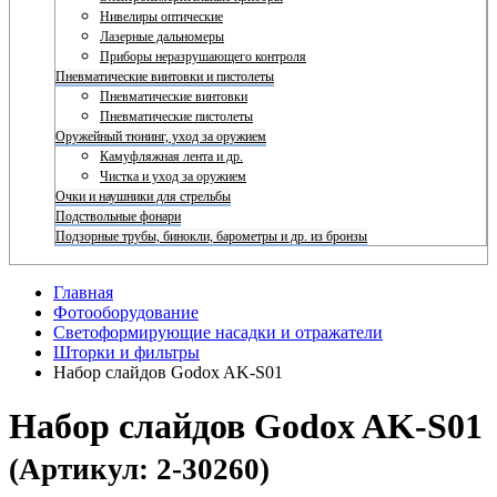
Нивелиры оптические
Лазерные дальномеры
Приборы неразрушающего контроля
Пневматические винтовки и пистолеты
Пневматические винтовки
Пневматические пистолеты
Оружейный тюнинг, уход за оружием
Камуфляжная лента и др.
Чистка и уход за оружием
Очки и наушники для стрельбы
Подствольные фонари
Подзорные трубы, бинокли, барометры и др. из бронзы
Главная
Фотооборудование
Светоформирующие насадки и отражатели
Шторки и фильтры
Набор слайдов Godox AK-S01
Набор слайдов Godox AK-S01
(Артикул: 2-30260)