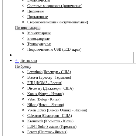
Биологические
Световые микроскопы (оптические)
Цифровые
Портативные
Стереоскопические (инструментальные)
По типу насадки
Монокулярные
Бинокулярные
Тринокулярные
Подключение по USB (LCD экран)
+
-
Бинокли
По бренду
Levenhuk (Левенгук - США)
Bresser (Брессер - Германия)
БПЦ (КОМЗ - Россия)
Discovery (Дискавери - США)
Konus (Конус - Италия)
Veber (Вебер - Китай)
Nikon (Никон - Япония)
Vixen Optics (Виксен Оптикс - Япония)
Celestron (Селестрон - США)
Kromatech (Кроматек - Китай)
LUNT Solar Systems (Германия)
Pentax (Пентакс - Япония)