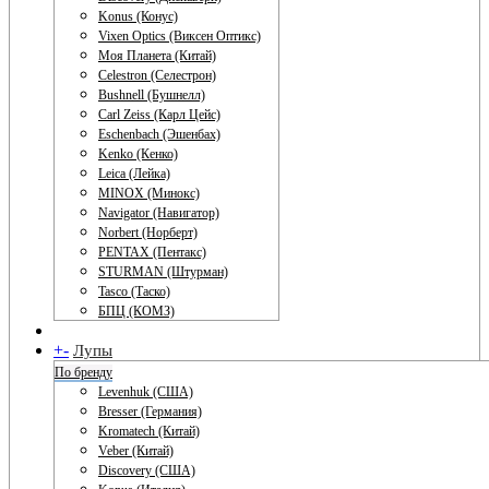
Konus (Конус)
Vixen Optics (Виксен Оптикс)
Моя Планета (Китай)
Celestron (Селестрон)
Bushnell (Бушнелл)
Carl Zeiss (Карл Цейс)
Eschenbach (Эшенбах)
Kenko (Кенко)
Leica (Лейка)
MINOX (Минокс)
Navigator (Навигатор)
Norbert (Норберт)
PENTAX (Пентакс)
STURMAN (Штурман)
Tasco (Таско)
БПЦ (КОМЗ)
+
-
Лупы
По бренду
Levenhuk (США)
Bresser (Германия)
Kromatech (Китай)
Veber (Китай)
Discovery (США)