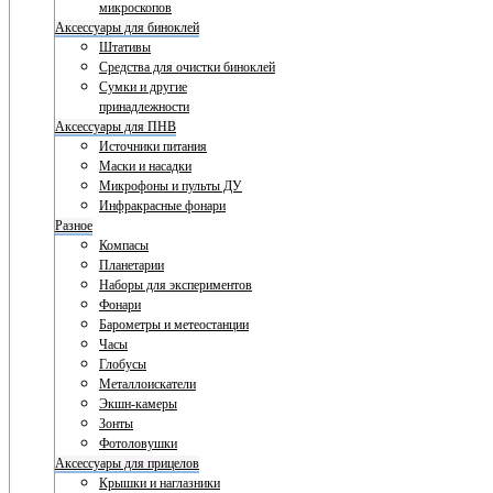
микроскопов
Аксессуары для биноклей
Штативы
Средства для очистки биноклей
Сумки и другие
принадлежности
Аксессуары для ПНВ
Источники питания
Маски и насадки
Микрофоны и пульты ДУ
Инфракрасные фонари
Разное
Компасы
Планетарии
Наборы для экспериментов
Фонари
Барометры и метеостанции
Часы
Глобусы
Металлоискатели
Экшн-камеры
Зонты
Фотоловушки
Аксессуары для прицелов
Крышки и наглазники