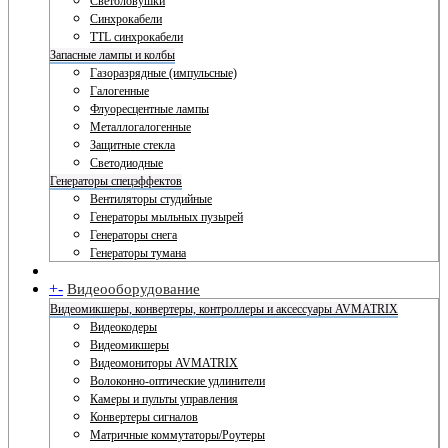
Светоловушки
Синхрокабели
TTL синхрокабели
Запасные лампы и колбы
Газоразрядные (импульсные)
Галогенные
Флуоресцентные лампы
Металлогалогенные
Защитные стекла
Светодиодные
Генераторы спецэффектов
Вентиляторы студийные
Генераторы мыльных пузырей
Генераторы снега
Генераторы тумана
+
-
Видеооборудование
Видеомикшеры, конвертеры, контроллеры и аксессуары AVMATRIX
Видеокодеры
Видеомикшеры
Видеомониторы AVMATRIX
Волоконно-оптические удлинители
Камеры и пульты управления
Конвертеры сигналов
Матричные коммутаторы/Роутеры