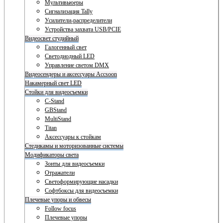
Мультивьюеры
Сигнализация Tally
Усилители-распределители
Устройства захвата USB/PCIE
Видеосвет студийный
Галогенный свет
Светодиодный LED
Управление светом DMX
Видеосендеры и аксессуары Accsoon
Накамерный свет LED
Стойки для видеосъемки
C-Stand
GBStand
MultiStand
Titan
Аксессуары к стойкам
Стедикамы и моторизованные системы
Модификаторы света
Зонты для видеосъемки
Отражатели
Светоформирующие насадки
Софтбоксы для видеосъемки
Плечевые упоры и обвесы
Follow focus
Плечевые упоры