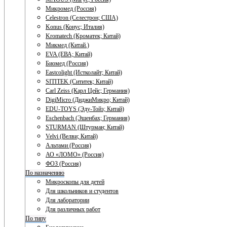
Микромед (Россия)
Celestron (Селестрон; США)
Konus (Конус; Италия)
Kromatech (Кроматек; Китай)
Микмед (Китай.)
EVA (ЕВА; Китай)
Биомед (Россия)
Eastcolight (Истколайт; Китай)
SITITEK (Сититек; Китай)
Carl Zeiss (Карл Цейс; Германия)
DigiMicro (ДиджиМикро; Китай)
EDU-TOYS (Эду-Тойз; Китай)
Eschenbach (Эшенбах; Германия)
STURMAN (Штурман; Китай)
Velvi (Велви; Китай)
Альтами (Россия)
АО «ЛОМО» (Россия)
ФОЗ (Россия)
По назначению
Микроскопы для детей
Для школьников и студентов
Для лаборатории
Для различных работ
По типу