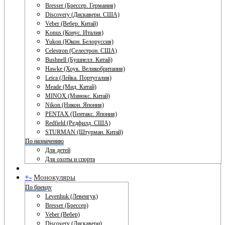
Bresser (Брессер. Германия)
Discovery (Дискавери. США)
Veber (Вебер. Китай)
Konus (Конус. Италия)
Yukon (Юкон. Белоруссия)
Celestron (Селестрон. США)
Bushnell (Бушнелл. Китай)
Hawke (Хоук. Великобритания)
Leica (Лейка. Португалия)
Meade (Мид. Китай)
MINOX (Минокс. Китай)
Nikon (Никон. Япония)
PENTAX (Пентакс. Япония)
Redfield (Редфилд. США)
STURMAN (Штурман. Китай)
По назначению
Для детей
Для охоты и спорта
+
-
Монокуляры
По бренду
Levenhuk (Левенгук)
Bresser (Брессер)
Veber (Вебер)
Discovery (Дискавери)