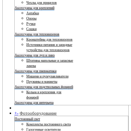
Чехлы для прицелов
Аксессуары для креплений
Антабки
Опоры
Ручки
Сошки
Аксессуары для тепловизоров
Кронштейны для тепловизоров
Источники питания и зарядные
устройства для тепловизоров
Аксессуары для луп и линз
Штативы напольные и запасные
лампы
Аксессуары для пневматики
Мишени и пулеулавливатели
Пружины и манжеты
Аксессуары для подствольных фонарей
Кольца и крепления для
фонарей
Аксессуары для интерьера
+
-
Фотооборудование
Постоянный свет
Комплекты постоянного света
Галогенные осветители