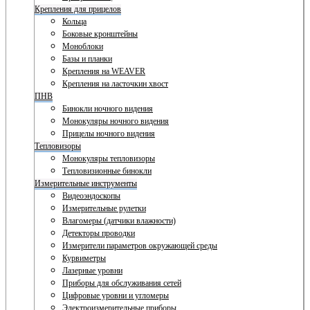
Крепления для прицелов
Кольца
Боковые кронштейны
Моноблоки
Базы и планки
Крепления на WEAVER
Крепления на ласточкин хвост
ПНВ
Бинокли ночного видения
Монокуляры ночного видения
Прицелы ночного видения
Тепловизоры
Монокуляры тепловизоры
Тепловизионные бинокли
Измерительные инструменты
Видеоэндоскопы
Измерительные рулетки
Влагомеры (датчики влажности)
Детекторы проводки
Измерители параметров окружающей среды
Курвиметры
Лазерные уровни
Приборы для обслуживания сетей
Цифровые уровни и угломеры
Электроизмерительные приборы