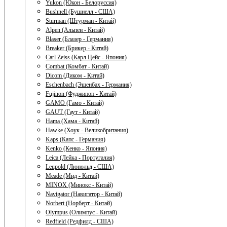
Yukon (Юкон - Белоруссия)
Bushnell (Бушнелл - США)
Sturman (Штурман - Китай)
Alpen (Альпен - Китай)
Blaser (Блазер - Германия)
Breaker (Брикер - Китай)
Carl Zeiss (Карл Цейс - Япония)
Combat (Комбат - Китай)
Dicom (Диком - Китай)
Eschenbach (Эшенбах - Германия)
Fujinon (Фуджинон - Китай)
GAMO (Гамо - Китай)
GAUT (Гаут - Китай)
Hama (Хама - Китай)
Hawke (Хоук - Великобритания)
Kaps (Капс - Германия)
Kenko (Кенко - Япония)
Leica (Лейка - Португалия)
Leupold (Люпольд - США)
Meade (Мид - Китай)
MINOX (Минокс - Китай)
Navigator (Навигатор - Китай)
Norbert (Норберт - Китай)
Olympus (Олимпус - Китай)
Redfield (Редфилд - США)