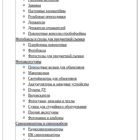
Зажимы
Настенные кронштейны
Резьбовые переходники
Держатели
Держатели отражателей
Поворотные консоли-стробофреймы
Фотобоксы и столы для предметной съемки
Платформы поворотные
Фотобоксы
Фотостолы для предметной съемки
Фотоаксессуары
Переходные кольца для объективов
Макрокольца
Светофильтры для объективов
Аккумуляторы и зарядные устройства
Пульты ДУ
Видоискатели
Фотосумки, рюкзаки и чехлы
Сумки для студийного оборудования
Прочие аксессуары
Фоторамки и альбомы
Синхронизаторы и синхрокабели
Радиосинхронизаторы
ИК синхронизаторы