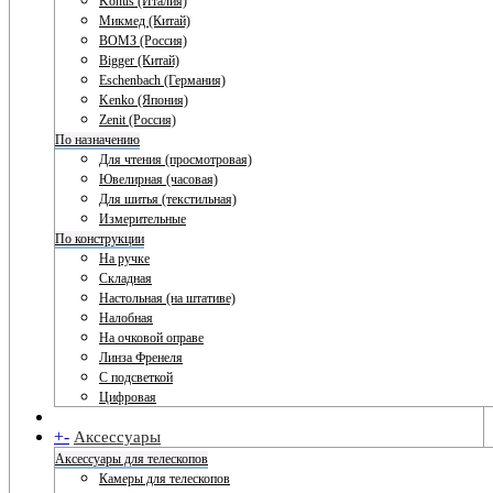
Konus (Италия)
Микмед (Китай)
ВОМЗ (Россия)
Bigger (Китай)
Eschenbach (Германия)
Kenko (Япония)
Zenit (Россия)
По назначению
Для чтения (просмотровая)
Ювелирная (часовая)
Для шитья (текстильная)
Измерительные
По конструкции
На ручке
Складная
Настольная (на штативе)
Налобная
На очковой оправе
Линза Френеля
С подсветкой
Цифровая
+
-
Аксессуары
Аксессуары для телескопов
Камеры для телескопов