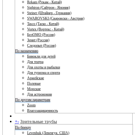
Rekam (Рекам - Китай)
Sightron (Сайтрон - Япония)
Steiner (Штайнер - Германия)
SWAROVSKI (Сваровски - Австрия)
Tasco (Таско - Китай)
Vortex (Вортекс - Китай)
БелОМО (Россия)
Зенит (Россия)
Следопыт (Россия)
По назначению
Бинокли для детей
Для театра
Для охоты и рыбалки
Для туризма и спорта
Армейские
Полевые
Морские
Для астрономии
По другим параметрам
Zoom
Влагозащищенность
+
-
Зрительные трубы
По бренду
Levenhuk (Левенгук. США)