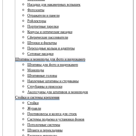
Насадки для накамерных вспышек
Фотозонты
Отражатели и панели
Рефлекторы
Портретные тарелки
Конусы и оптические насадки
Сферические рассеиватели
Шторки и фильтры
Переходные кольца и адаптеры
Сотовые насадки
Штативы и моноподы для фото и видеокамер
Штативы для фото и видеокамер
Моноподы
Штативные головы
Наплечные штативы и стедикамы
Струбцины и присоски
Аксессуары для штативов и моноподов
Стойки и системы крепления
Стойки
Журавли
Противовесы и колеса для стоек
Системы подъема и установки фонов
Потолочные системы
Штанги и перекладины
Распорки автополы