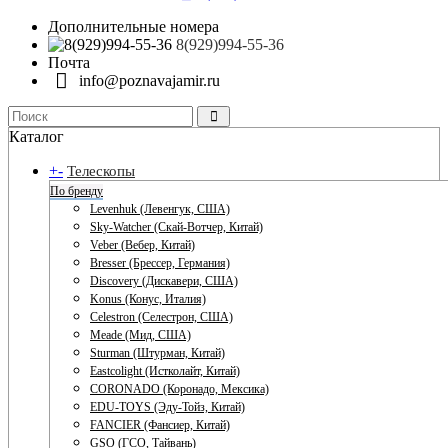
Дополнительные номера
8(929)994-55-36
Почта
info@poznavajamir.ru
Каталог
+
-
Телескопы
По бренду
Levenhuk (Левенгук, США)
Sky-Watcher (Скай-Вотчер, Китай)
Veber (Вебер, Китай)
Bresser (Брессер, Германия)
Discovery (Дискавери, США)
Konus (Конус, Италия)
Celestron (Селестрон, США)
Meade (Мид, США)
Sturman (Штурман, Китай)
Eastcolight (Истколайт, Китай)
CORONADO (Коронадо, Мексика)
EDU-TOYS (Эду-Тойз, Китай)
FANCIER (Фансиер, Китай)
GSO (ГСО, Тайвань)