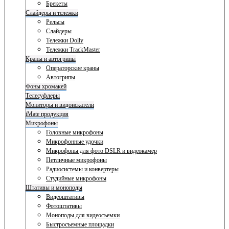
Брекеты
Слайдеры и тележки
Рельсы
Слайдеры
Тележки Dolly
Тележки TrackMaster
Краны и автогрипы
Операторские краны
Автогрипы
Фоны хромакей
Телесуфлеры
Мониторы и видоискатели
iMate продукция
Микрофоны
Головные микрофоны
Микрофонные удочки
Микрофоны для фото DSLR и видеокамер
Петличные микрофоны
Радиосистемы и конвертеры
Студийные микрофоны
Штативы и моноподы
Видеоштативы
Фотоштативы
Моноподы для видеосъемки
Быстросъемные площадки