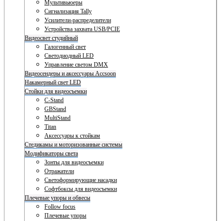
Мультивьюеры
Сигнализация Tally
Усилители-распределители
Устройства захвата USB/PCIE
Видеосвет студийный
Галогенный свет
Светодиодный LED
Управление светом DMX
Видеосендеры и аксессуары Accsoon
Накамерный свет LED
Стойки для видеосъемки
C-Stand
GBStand
MultiStand
Titan
Аксессуары к стойкам
Стедикамы и моторизованные системы
Модификаторы света
Зонты для видеосъемки
Отражатели
Светоформирующие насадки
Софтбоксы для видеосъемки
Плечевые упоры и обвесы
Follow focus
Плечевые упоры