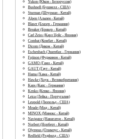
Yukon (Юкон - Белоруссия)
Bushnell (Бушнелл - США)
Sturman (Штурман - Китай)
Alpen (Альпен - Китай)
Blaser (Блазер - Германия)
Breaker (Брикер - Китай)
Carl Zeiss (Карл Цейс - Япония)
Combat (Комбат - Китай)
Dicom (Диком - Китай)
Eschenbach (Эшенбах - Германия)
Fujinon (Фуджинон - Китай)
GAMO (Гамо - Китай)
GAUT (Гаут - Китай)
Hama (Хама - Китай)
Hawke (Хоук - Великобритания)
Kaps (Капс - Германия)
Kenko (Кенко - Япония)
Leica (Лейка - Португалия)
Leupold (Люпольд - США)
Meade (Мид - Китай)
MINOX (Минокс - Китай)
Navigator (Навигатор - Китай)
Norbert (Норберт - Китай)
Olympus (Олимпус - Китай)
Redfield (Редфилд - США)