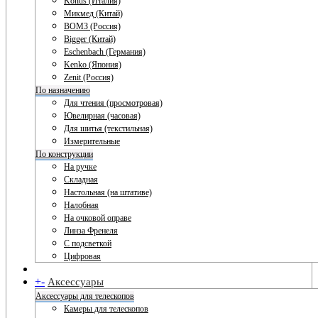
Konus (Италия)
Микмед (Китай)
ВОМЗ (Россия)
Bigger (Китай)
Eschenbach (Германия)
Kenko (Япония)
Zenit (Россия)
По назначению
Для чтения (просмотровая)
Ювелирная (часовая)
Для шитья (текстильная)
Измерительные
По конструкции
На ручке
Складная
Настольная (на штативе)
Налобная
На очковой оправе
Линза Френеля
С подсветкой
Цифровая
+
-
Аксессуары
Аксессуары для телескопов
Камеры для телескопов