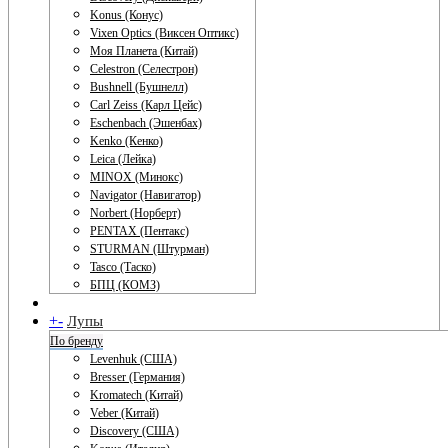
Konus (Конус)
Vixen Optics (Виксен Оптикс)
Моя Планета (Китай)
Celestron (Селестрон)
Bushnell (Бушнелл)
Carl Zeiss (Карл Цейс)
Eschenbach (Эшенбах)
Kenko (Кенко)
Leica (Лейка)
MINOX (Минокс)
Navigator (Навигатор)
Norbert (Норберт)
PENTAX (Пентакс)
STURMAN (Штурман)
Tasco (Таско)
БПЦ (КОМЗ)
+
-
Лупы
По бренду
Levenhuk (США)
Bresser (Германия)
Kromatech (Китай)
Veber (Китай)
Discovery (США)