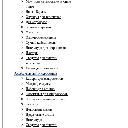
Монтировки и комплектующие
к ним
Линзы Барлоу
Окуляры для телескопов
Для астрофото
Зеркала и призмы
Фильтры
Оптические искатели
Сумки, кейсы, чехлы
Литература для астрономии
Постеры
Средства для очистки
телескопов
Разное для телескопов
Аксессуары для микроскопов
Камеры для микроскопов
Микропрепараты
Наборы для опытов
Объективы для микроскопов
Окуляры для микроскопов
Запчасти
Покровные стекла
Предметные стекла
Литература
Средства для очистки