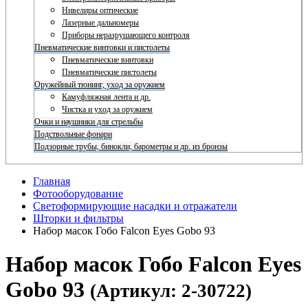
Нивелиры оптические
Лазерные дальномеры
Приборы неразрушающего контроля
Пневматические винтовки и пистолеты
Пневматические винтовки
Пневматические пистолеты
Оружейный тюнинг, уход за оружием
Камуфляжная лента и др.
Чистка и уход за оружием
Очки и наушники для стрельбы
Подствольные фонари
Подзорные трубы, бинокли, барометры и др. из бронзы
Главная
Фотооборудование
Светоформирующие насадки и отражатели
Шторки и фильтры
Набор масок Гобо Falcon Eyes Gobo 93
Набор масок Гобо Falcon Eyes
Gobo 93
(Артикул: 2-30722)