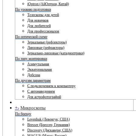
iOptron (АйОптрон, Китай)
По уровню подготовки
Телескопы для детей
Для новичков
Для любителей
Для профессионалов
По оптической схеме
Зеркальные (рефлекторы)
Линзовые (рефракторы)
Зеркально-линзовые (катадиоптрики)
По типу монтировки
Азимутальная
Экваториальная
Добсона
По другим параметрам
С подключением к компьютеру
С автонаведением
Для астрофотографий
+
-
Микроскопы
По бренду
Levenhuk (Левенгук; США)
Bresser (Брессер; Германия)
Discovery (Дискавери; США)
MAGUS (Магус; Россия)