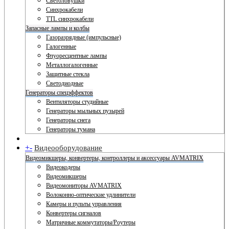
Светоловушки
Синхрокабели
TTL синхрокабели
Запасные лампы и колбы
Газоразрядные (импульсные)
Галогенные
Флуоресцентные лампы
Металлогалогенные
Защитные стекла
Светодиодные
Генераторы спецэффектов
Вентиляторы студийные
Генераторы мыльных пузырей
Генераторы снега
Генераторы тумана
+
-
Видеооборудование
Видеомикшеры, конвертеры, контроллеры и аксессуары AVMATRIX
Видеокодеры
Видеомикшеры
Видеомониторы AVMATRIX
Волоконно-оптические удлинители
Камеры и пульты управления
Конвертеры сигналов
Матричные коммутаторы/Роутеры