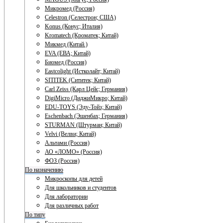
Микромед (Россия)
Celestron (Селестрон; США)
Konus (Конус; Италия)
Kromatech (Кроматек; Китай)
Микмед (Китай.)
EVA (ЕВА; Китай)
Биомед (Россия)
Eastcolight (Истколайт; Китай)
SITITEK (Сититек; Китай)
Carl Zeiss (Карл Цейс; Германия)
DigiMicro (ДиджиМикро; Китай)
EDU-TOYS (Эду-Тойз; Китай)
Eschenbach (Эшенбах; Германия)
STURMAN (Штурман; Китай)
Velvi (Велви; Китай)
Альтами (Россия)
АО «ЛОМО» (Россия)
ФОЗ (Россия)
По назначению
Микроскопы для детей
Для школьников и студентов
Для лаборатории
Для различных работ
По типу