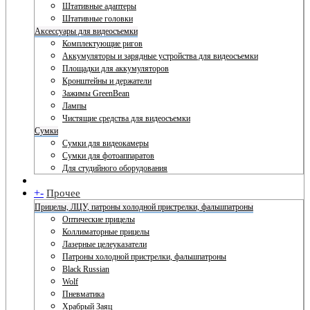
Штативные адаптеры
Штативные головки
Аксессуары для видеосъемки
Комплектующие ригов
Аккумуляторы и зарядные устройства для видеосъемки
Площадки для аккумуляторов
Кронштейны и держатели
Зажимы GreenBean
Лампы
Чистящие средства для видеосъемки
Сумки
Сумки для видеокамеры
Сумки для фотоаппаратов
Для студийного оборудования
+
-
Прочее
Прицелы, ЛЦУ, патроны холодной пристрелки, фальшпатроны
Оптические прицелы
Коллиматорные прицелы
Лазерные целеуказатели
Патроны холодной пристрелки, фальшпатроны
Black Russian
Wolf
Пневматика
Храбрый Заяц