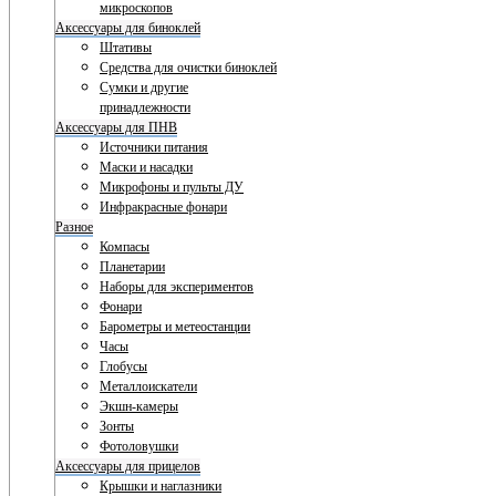
микроскопов
Аксессуары для биноклей
Штативы
Средства для очистки биноклей
Сумки и другие
принадлежности
Аксессуары для ПНВ
Источники питания
Маски и насадки
Микрофоны и пульты ДУ
Инфракрасные фонари
Разное
Компасы
Планетарии
Наборы для экспериментов
Фонари
Барометры и метеостанции
Часы
Глобусы
Металлоискатели
Экшн-камеры
Зонты
Фотоловушки
Аксессуары для прицелов
Крышки и наглазники