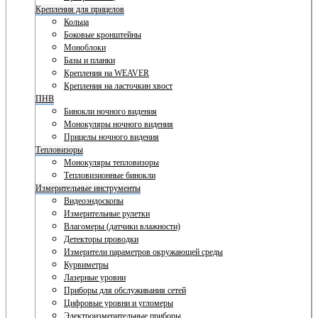
Крепления для прицелов
Кольца
Боковые кронштейны
Моноблоки
Базы и планки
Крепления на WEAVER
Крепления на ласточкин хвост
ПНВ
Бинокли ночного видения
Монокуляры ночного видения
Прицелы ночного видения
Тепловизоры
Монокуляры тепловизоры
Тепловизионные бинокли
Измерительные инструменты
Видеоэндоскопы
Измерительные рулетки
Влагомеры (датчики влажности)
Детекторы проводки
Измерители параметров окружающей среды
Курвиметры
Лазерные уровни
Приборы для обслуживания сетей
Цифровые уровни и угломеры
Электроизмерительные приборы