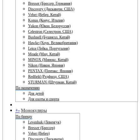
Bresser (Брессер. Германия)
Discovery (Дискавери. США)
Veber (Вебер. Китай)
Konus (Конус. Италия)
Yukon (Юкон. Белоруссия)
Celestron (Селестрон. США)
Bushnell (Бушнелл. Китай)
Hawke (Хоук. Великобритания)
Leica (Лейка. Португалия)
Meade (Мид. Китай)
MINOX (Минокс. Китай)
Nikon (Никон. Япония)
PENTAX (Пентакс. Япония)
Redfield (Редфилд. США)
STURMAN (Штурман. Китай)
По назначению
Для детей
Для охоты и спорта
+
-
Монокуляры
По бренду
Levenhuk (Левенгук)
Bresser (Брессер)
Veber (Вебер)
Discovery (Дискавери)