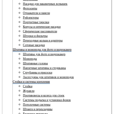
Насадки для накамерных вспышек
Фотозонты
Отражатели и панели
Рефлекторы
Портретные тарелки
Конусы и оптические насадки
Сферические рассеиватели
Шторки и фильтры
Переходные кольца и адаптеры
Сотовые насадки
Штативы и моноподы для фото и видеокамер
Штативы для фото и видеокамер
Моноподы
Штативные головы
Наплечные штативы и стедикамы
Струбцины и присоски
Аксессуары для штативов и моноподов
Стойки и системы крепления
Стойки
Журавли
Противовесы и колеса для стоек
Системы подъема и установки фонов
Потолочные системы
Штанги и перекладины
Распорки автополы