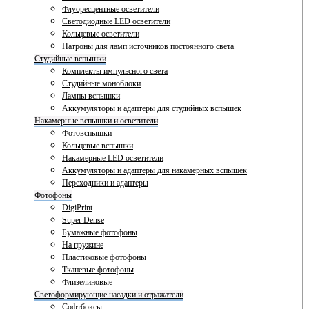
Флуоресцентные осветители
Светодиодные LED осветители
Кольцевые осветители
Патроны для ламп источников постоянного света
Студийные вспышки
Комплекты импульсного света
Студийные моноблоки
Лампы вспышки
Аккумуляторы и адаптеры для студийных вспышек
Накамерные вспышки и осветители
Фотовспышки
Кольцевые вспышки
Накамерные LED осветители
Аккумуляторы и адаптеры для накамерных вспышек
Переходники и адаптеры
Фотофоны
DigiPrint
Super Dense
Бумажные фотофоны
На пружине
Пластиковые фотофоны
Тканевые фотофоны
Флизелиновые
Светоформирующие насадки и отражатели
Софтбоксы