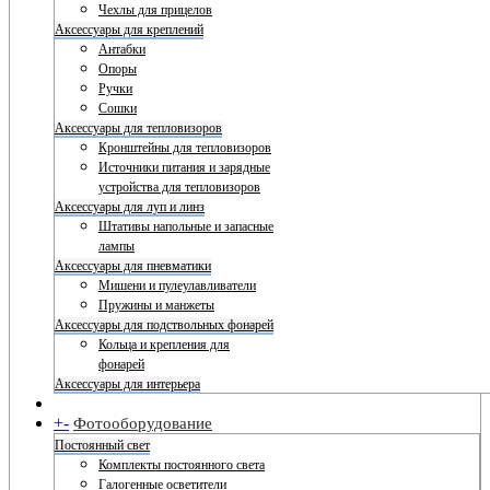
Чехлы для прицелов
Аксессуары для креплений
Антабки
Опоры
Ручки
Сошки
Аксессуары для тепловизоров
Кронштейны для тепловизоров
Источники питания и зарядные
устройства для тепловизоров
Аксессуары для луп и линз
Штативы напольные и запасные
лампы
Аксессуары для пневматики
Мишени и пулеулавливатели
Пружины и манжеты
Аксессуары для подствольных фонарей
Кольца и крепления для
фонарей
Аксессуары для интерьера
+
-
Фотооборудование
Постоянный свет
Комплекты постоянного света
Галогенные осветители