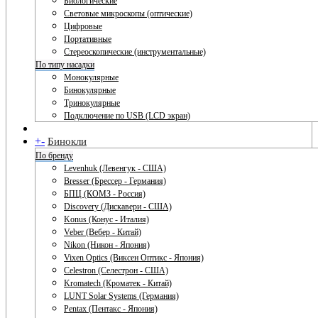
Биологические
Световые микроскопы (оптические)
Цифровые
Портативные
Стереоскопические (инструментальные)
По типу насадки
Монокулярные
Бинокулярные
Тринокулярные
Подключение по USB (LCD экран)
+
-
Бинокли
По бренду
Levenhuk (Левенгук - США)
Bresser (Брессер - Германия)
БПЦ (КОМЗ - Россия)
Discovery (Дискавери - США)
Konus (Конус - Италия)
Veber (Вебер - Китай)
Nikon (Никон - Япония)
Vixen Optics (Виксен Оптикс - Япония)
Celestron (Селестрон - США)
Kromatech (Кроматек - Китай)
LUNT Solar Systems (Германия)
Pentax (Пентакс - Япония)