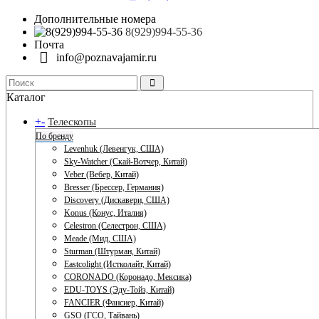
Дополнительные номера
8(929)994-55-36
Почта
info@poznavajamir.ru
Каталог
+
-
Телескопы
По бренду
Levenhuk (Левенгук, США)
Sky-Watcher (Скай-Вотчер, Китай)
Veber (Вебер, Китай)
Bresser (Брессер, Германия)
Discovery (Дискавери, США)
Konus (Конус, Италия)
Celestron (Селестрон, США)
Meade (Мид, США)
Sturman (Штурман, Китай)
Eastcolight (Истколайт, Китай)
CORONADO (Коронадо, Мексика)
EDU-TOYS (Эду-Тойз, Китай)
FANCIER (Фансиер, Китай)
GSO (ГСО, Тайвань)