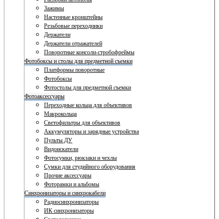
Зажимы
Настенные кронштейны
Резьбовые переходники
Держатели
Держатели отражателей
Поворотные консоли-стробофреймы
Фотобоксы и столы для предметной съемки
Платформы поворотные
Фотобоксы
Фотостолы для предметной съемки
Фотоаксессуары
Переходные кольца для объективов
Макрокольца
Светофильтры для объективов
Аккумуляторы и зарядные устройства
Пульты ДУ
Видоискатели
Фотосумки, рюкзаки и чехлы
Сумки для студийного оборудования
Прочие аксессуары
Фоторамки и альбомы
Синхронизаторы и синхрокабели
Радиосинхронизаторы
ИК синхронизаторы