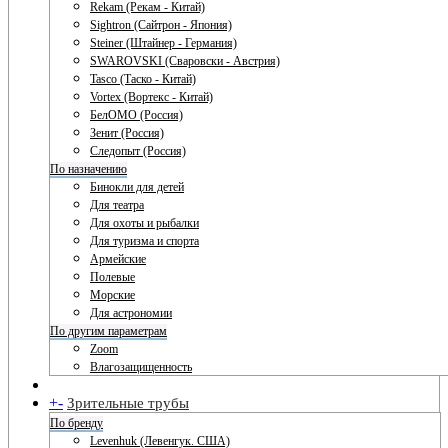
Rekam (Рекам - Китай)
Sightron (Сайтрон - Япония)
Steiner (Штайнер - Германия)
SWAROVSKI (Сваровски - Австрия)
Tasco (Таско - Китай)
Vortex (Вортекс - Китай)
БелОМО (Россия)
Зенит (Россия)
Следопыт (Россия)
По назначению
Бинокли для детей
Для театра
Для охоты и рыбалки
Для туризма и спорта
Армейские
Полевые
Морские
Для астрономии
По другим параметрам
Zoom
Влагозащищенность
+
-
Зрительные трубы
По бренду
Levenhuk (Левенгук. США)