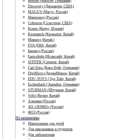
Bresser (Брессер; Германия)
Discovery (Дискавери; США)
MAGUS (Магус; Россия)
Микромед (Россия)
Celestron (Селестрон; США)
Konus (Конус; Италия)
Kromatech (Кроматек; Китай)
Микмед (Китай.)
EVA (ЕВА; Китай)
Биомед (Россия)
Eastcolight (Истколайт; Китай)
SITITEK (Сититек; Китай)
Carl Zeiss (Карл Цейс; Германия)
DigiMicro (ДиджиМикро; Китай)
EDU-TOYS (Эду-Тойз; Китай)
Eschenbach (Эшенбах; Германия)
STURMAN (Штурман; Китай)
Velvi (Велви; Китай)
Альтами (Россия)
АО «ЛОМО» (Россия)
ФОЗ (Россия)
По назначению
Микроскопы для детей
Для школьников и студентов
Для лаборатории