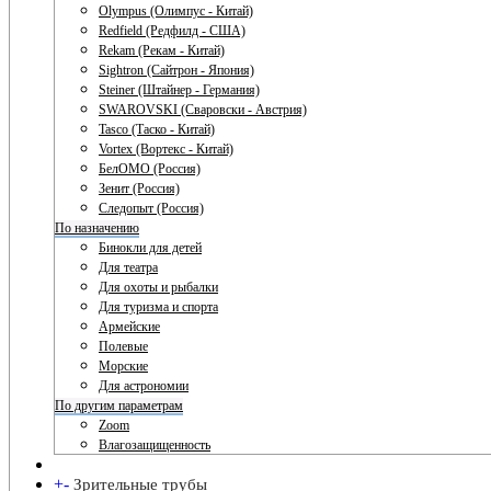
Olympus (Олимпус - Китай)
Redfield (Редфилд - США)
Rekam (Рекам - Китай)
Sightron (Сайтрон - Япония)
Steiner (Штайнер - Германия)
SWAROVSKI (Сваровски - Австрия)
Tasco (Таско - Китай)
Vortex (Вортекс - Китай)
БелОМО (Россия)
Зенит (Россия)
Следопыт (Россия)
По назначению
Бинокли для детей
Для театра
Для охоты и рыбалки
Для туризма и спорта
Армейские
Полевые
Морские
Для астрономии
По другим параметрам
Zoom
Влагозащищенность
+
-
Зрительные трубы