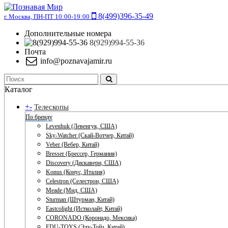
8(499)396-35-49
г. Москва, ПН-ПТ 10:00-19:00
Дополнительные номера
8(929)994-55-36
Почта
info@poznavajamir.ru
Каталог
+
-
Телескопы
По бренду
Levenhuk (Левенгук, США)
Sky-Watcher (Скай-Вотчер, Китай)
Veber (Вебер, Китай)
Bresser (Брессер, Германия)
Discovery (Дискавери, США)
Konus (Конус, Италия)
Celestron (Селестрон, США)
Meade (Мид, США)
Sturman (Штурман, Китай)
Eastcolight (Истколайт, Китай)
CORONADO (Коронадо, Мексика)
EDU-TOYS (Эду-Тойз, Китай)