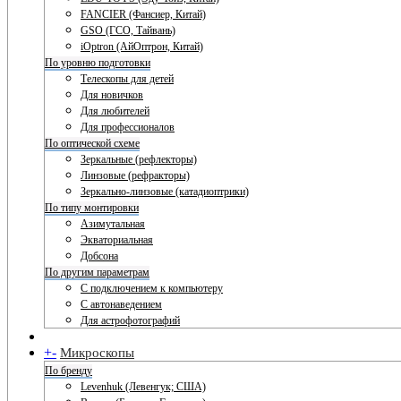
FANCIER (Фансиер, Китай)
GSO (ГСО, Тайвань)
iOptron (АйОптрон, Китай)
По уровню подготовки
Телескопы для детей
Для новичков
Для любителей
Для профессионалов
По оптической схеме
Зеркальные (рефлекторы)
Линзовые (рефракторы)
Зеркально-линзовые (катадиоптрики)
По типу монтировки
Азимутальная
Экваториальная
Добсона
По другим параметрам
С подключением к компьютеру
С автонаведением
Для астрофотографий
+
-
Микроскопы
По бренду
Levenhuk (Левенгук; США)