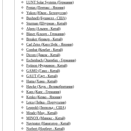
LUNT Solar Systems (Германия)
Pentax (Пентакс - Япония)
Yukon (Юкон - Белоруссия)
Bushnell (Бушнелл - США)
Sturman (Штурман - Китай)
Alpen (Альпен - Китай)
Blaser (Блазер - Германия)
Breaker (Брикер - Китай)
Carl Zeiss (Карл Цейс - Япония)
Combat (Комбат - Китай)
Dicom (Диком - Китай)
Eschenbach (Эшенбах - Германия)
Fujinon (Фуджинон - Китай)
GAMO (Гамо - Китай)
GAUT (Гаут - Китай)
Hama (Хама - Китай)
Hawke (Хоук - Великобритания)
Kaps (Капс - Германия)
Kenko (Кенко - Япония)
Leica (Лейка - Португалия)
Leupold (Люпольд - США)
Meade (Мид - Китай)
MINOX (Минокс - Китай)
Navigator (Навигатор - Китай)
Norbert (Норберт - Китай)