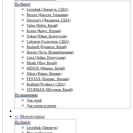
По бренду
Levenhuk (Левенгук. США)
Bresser (Брессер. Германия)
Discovery (Дискавери. США)
Veber (Вебер. Китай)
Konus (Конус. Италия)
Yukon (Юкон. Белоруссия)
Celestron (Селестрон. США)
Bushnell (Бушнелл. Китай)
Hawke (Хоук. Великобритания)
Leica (Лейка. Португалия)
Meade (Мид. Китай)
MINOX (Минокс. Китай)
Nikon (Никон. Япония)
PENTAX (Пентакс. Япония)
Redfield (Редфилд. США)
STURMAN (Штурман. Китай)
По назначению
Для детей
Для охоты и спорта
+
-
Монокуляры
По бренду
Levenhuk (Левенгук)