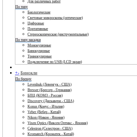
Для различных работ
По типу
Биологические
Световые микроскопы (оптические)
Цифровые
Портативные
Стереоскопические (инструментальные)
По типу насадки
Монокулярные
Бинокулярные
Тринокулярные
Подключение по USB (LCD экран)
+
-
Бинокли
По бренду
Levenhuk (Левенгук - США)
Bresser (Брессер - Германия)
БПЦ (КОМЗ - Россия)
Discovery (Дискавери - США)
Konus (Конус - Италия)
Veber (Вебер - Китай)
Nikon (Никон - Япония)
Vixen Optics (Виксен Оптикс - Япония)
Celestron (Селестрон - США)
Kromatech (Кроматек - Китай)