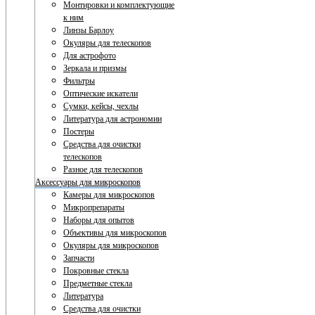
Монтировки и комплектующие
к ним
Линзы Барлоу
Окуляры для телескопов
Для астрофото
Зеркала и призмы
Фильтры
Оптические искатели
Сумки, кейсы, чехлы
Литература для астрономии
Постеры
Средства для очистки
телескопов
Разное для телескопов
Аксессуары для микроскопов
Камеры для микроскопов
Микропрепараты
Наборы для опытов
Объективы для микроскопов
Окуляры для микроскопов
Запчасти
Покровные стекла
Предметные стекла
Литература
Средства для очистки