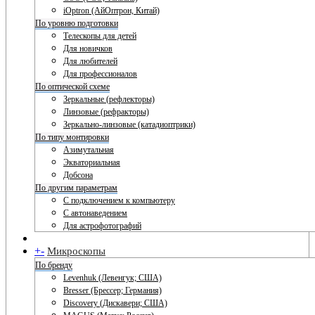
iOptron (АйОптрон, Китай)
По уровню подготовки
Телескопы для детей
Для новичков
Для любителей
Для профессионалов
По оптической схеме
Зеркальные (рефлекторы)
Линзовые (рефракторы)
Зеркально-линзовые (катадиоптрики)
По типу монтировки
Азимутальная
Экваториальная
Добсона
По другим параметрам
С подключением к компьютеру
С автонаведением
Для астрофотографий
+
-
Микроскопы
По бренду
Levenhuk (Левенгук; США)
Bresser (Брессер; Германия)
Discovery (Дискавери; США)