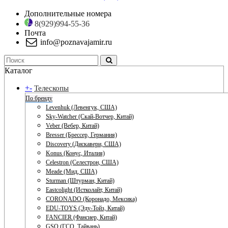
Дополнительные номера
8(929)994-55-36
Почта
info@poznavajamir.ru
Каталог
+
-
Телескопы
По бренду
Levenhuk (Левенгук, США)
Sky-Watcher (Скай-Вотчер, Китай)
Veber (Вебер, Китай)
Bresser (Брессер, Германия)
Discovery (Дискавери, США)
Konus (Конус, Италия)
Celestron (Селестрон, США)
Meade (Мид, США)
Sturman (Штурман, Китай)
Eastcolight (Истколайт, Китай)
CORONADO (Коронадо, Мексика)
EDU-TOYS (Эду-Тойз, Китай)
FANCIER (Фансиер, Китай)
GSO (ГСО, Тайвань)