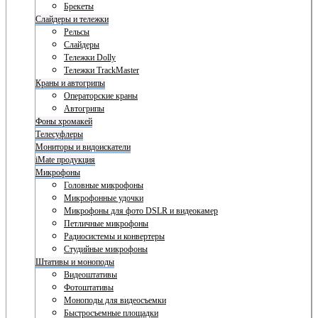
Брекеты
Слайдеры и тележки
Рельсы
Слайдеры
Тележки Dolly
Тележки TrackMaster
Краны и автогрипы
Операторские краны
Автогрипы
Фоны хромакей
Телесуфлеры
Мониторы и видоискатели
iMate продукция
Микрофоны
Головные микрофоны
Микрофонные удочки
Микрофоны для фото DSLR и видеокамер
Петличные микрофоны
Радиосистемы и конвертеры
Студийные микрофоны
Штативы и моноподы
Видеоштативы
Фотоштативы
Моноподы для видеосъемки
Быстросъемные площадки