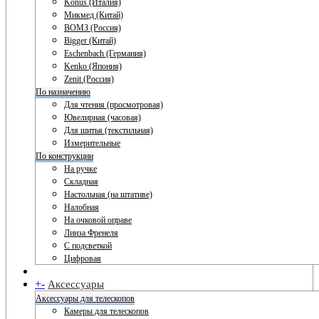
Konus (Италия)
Микмед (Китай)
ВОМЗ (Россия)
Bigger (Китай)
Eschenbach (Германия)
Kenko (Япония)
Zenit (Россия)
По назначению
Для чтения (просмотровая)
Ювелирная (часовая)
Для шитья (текстильная)
Измерительные
По конструкции
На ручке
Складная
Настольная (на штативе)
Налобная
На очковой оправе
Линза Френеля
С подсветкой
Цифровая
+
-
Аксессуары
Аксессуары для телескопов
Камеры для телескопов