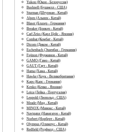
Yukon (Юкон - Белоруссия)
Bushnell (Бушнелл - США)
Sturman (Штурман - Китай)
Alpen (Альпен - Китай)
Blaser (Блазер - Германия)
Breaker (Брикер - Китай)
Carl Zeiss (Карл Цейс - Япония)
Combat (Комбат - Китай)
Dicom (Диком - Китай)
Eschenbach (Эшенбах - Германия)
Fujinon (Фуджинон - Китай)
GAMO (Гамо - Китай)
GAUT (Гаут - Китай)
Hama (Хама - Китай)
Hawke (Хоук - Великобритания)
Kaps (Капс - Германия)
Kenko (Кенко - Япония)
Leica (Лейка - Португалия)
Leupold (Люпольд - США)
Meade (Мид - Китай)
MINOX (Минокс - Китай)
Navigator (Навигатор - Китай)
Norbert (Норберт - Китай)
Olympus (Олимпус - Китай)
Redfield (Редфилд - США)