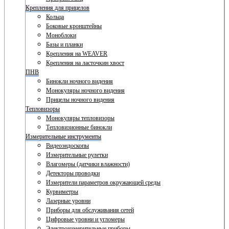
Крепления для прицелов
Кольца
Боковые кронштейны
Моноблоки
Базы и планки
Крепления на WEAVER
Крепления на ласточкин хвост
ПНВ
Бинокли ночного видения
Монокуляры ночного видения
Прицелы ночного видения
Тепловизоры
Монокуляры тепловизоры
Тепловизионные бинокли
Измерительные инструменты
Видеоэндоскопы
Измерительные рулетки
Влагомеры (датчики влажности)
Детекторы проводки
Измерители параметров окружающей среды
Курвиметры
Лазерные уровни
Приборы для обслуживания сетей
Цифровые уровни и угломеры
Электроизмерительные приборы