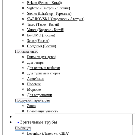
Rekam (Рекам - Китай)
Sightron (Сайтрон - Япония)
Steiner (Штайнер - Германия)
SWAROVSKI (Сваровски - Австрия)
Tasco (Таско - Китай)
Vortex (Вортекс - Китай)
БелОМО (Россия)
Зенит (Россия)
Следопыт (Россия)
По назначению
Бинокли для детей
Для театра
Для охоты и рыбалки
Для туризма и спорта
Армейские
Полевые
Морские
Для астрономии
По другим параметрам
Zoom
Влагозащищенность
+
-
Зрительные трубы
По бренду
Levenhuk (Левенгук. США)