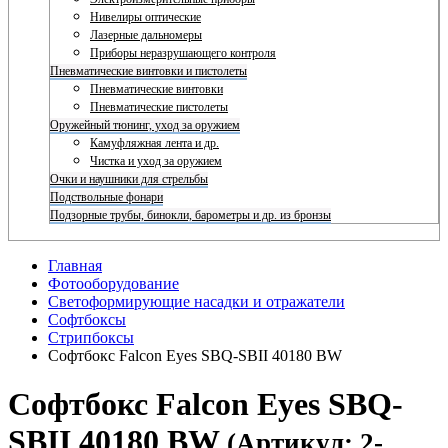
Нивелиры оптические
Лазерные дальномеры
Приборы неразрушающего контроля
Пневматические винтовки и пистолеты
Пневматические винтовки
Пневматические пистолеты
Оружейный тюнинг, уход за оружием
Камуфляжная лента и др.
Чистка и уход за оружием
Очки и наушники для стрельбы
Подствольные фонари
Подзорные трубы, бинокли, барометры и др. из бронзы
Главная
Фотооборудование
Светоформирующие насадки и отражатели
Софтбоксы
Стрипбоксы
Софтбокс Falcon Eyes SBQ-SBII 40180 BW
Софтбокс Falcon Eyes SBQ-
SBII 40180 BW
(Артикул: 2-