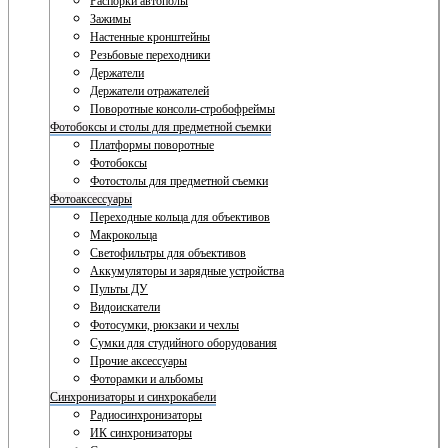
Распорки автополы
Зажимы
Настенные кронштейны
Резьбовые переходники
Держатели
Держатели отражателей
Поворотные консоли-стробофреймы
Фотобоксы и столы для предметной съемки
Платформы поворотные
Фотобоксы
Фотостолы для предметной съемки
Фотоаксессуары
Переходные кольца для объективов
Макрокольца
Светофильтры для объективов
Аккумуляторы и зарядные устройства
Пульты ДУ
Видоискатели
Фотосумки, рюкзаки и чехлы
Сумки для студийного оборудования
Прочие аксессуары
Фоторамки и альбомы
Синхронизаторы и синхрокабели
Радиосинхронизаторы
ИК синхронизаторы