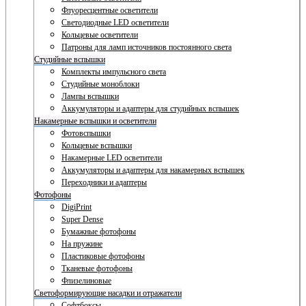
Флуоресцентные осветители
Светодиодные LED осветители
Кольцевые осветители
Патроны для ламп источников постоянного света
Студийные вспышки
Комплекты импульсного света
Студийные моноблоки
Лампы вспышки
Аккумуляторы и адаптеры для студийных вспышек
Накамерные вспышки и осветители
Фотовспышки
Кольцевые вспышки
Накамерные LED осветители
Аккумуляторы и адаптеры для накамерных вспышек
Переходники и адаптеры
Фотофоны
DigiPrint
Super Dense
Бумажные фотофоны
На пружине
Пластиковые фотофоны
Тканевые фотофоны
Флизелиновые
Светоформирующие насадки и отражатели
Софтбоксы