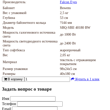
Производитель:
Falcon Eyes
Байонет
Bowens
Вес с упаковкой
2,5 кг
Глубина
53 см
Диаметр байонетного кольца
?144 мм
Модель
SBQ-SBII 40180 BW
Мощность галогенового источника
до 1000 Вт
света
Мощность светодиодного источника
до 2400 Вт
света
Тип софтбокса
жаропрочный
Вес
2,05 кг
текстиль с отражающим
Материал
покрытием
Размер упаковки
98х24х5 см
Размеры
40х180 см
В корзину
Купить в 1 клик
Задать вопрос о товаре
Имя
Телефон
Email