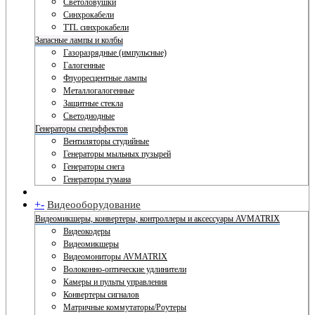
Светоловушки
Синхрокабели
TTL синхрокабели
Запасные лампы и колбы
Газоразрядные (импульсные)
Галогенные
Флуоресцентные лампы
Металлогалогенные
Защитные стекла
Светодиодные
Генераторы спецэффектов
Вентиляторы студийные
Генераторы мыльных пузырей
Генераторы снега
Генераторы тумана
+
-
Видеооборудование
Видеомикшеры, конвертеры, контроллеры и аксессуары AVMATRIX
Видеокодеры
Видеомикшеры
Видеомониторы AVMATRIX
Волоконно-оптические удлинители
Камеры и пульты управления
Конвертеры сигналов
Матричные коммутаторы/Роутеры