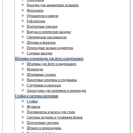
Насадки для накамерных вспышек
Фотозонты
Отражатели и панели
Рефлекторы
Портретные тарелки
Конусы и оптические насадки
Сферические рассеиватели
Шторки и фильтры
Переходные кольца и адаптеры
Сотовые насадки
Штативы и моноподы для фото и видеокамер
Штативы для фото и видеокамер
Моноподы
Штативные головы
Наплечные штативы и стедикамы
Струбцины и присоски
Аксессуары для штативов и моноподов
Стойки и системы крепления
Стойки
Журавли
Противовесы и колеса для стоек
Системы подъема и установки фонов
Потолочные системы
Штанги и перекладины