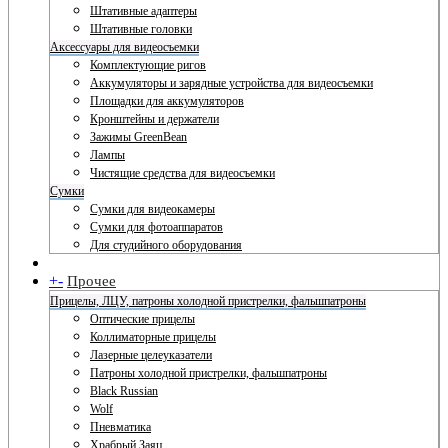
Штативные адаптеры
Штативные головки
Аксессуары для видеосъемки
Комплектующие ригов
Аккумуляторы и зарядные устройства для видеосъемки
Площадки для аккумуляторов
Кронштейны и держатели
Зажимы GreenBean
Лампы
Чистящие средства для видеосъемки
Сумки
Сумки для видеокамеры
Сумки для фотоаппаратов
Для студийного оборудования
+
-
Прочее
Прицелы, ЛЦУ, патроны холодной пристрелки, фальшпатроны
Оптические прицелы
Коллиматорные прицелы
Лазерные целеуказатели
Патроны холодной пристрелки, фальшпатроны
Black Russian
Wolf
Пневматика
Храбрый Заяц