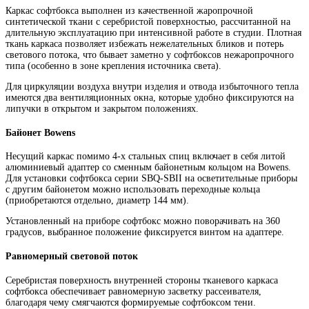
Каркас софтбокса выполнен из качественной жаропрочной
синтетической ткани с серебристой поверхностью, рассчитанной на
длительную эксплуатацию при интенсивной работе в студии. Плотная
ткань каркаса позволяет избежать нежелательных бликов и потерь
светового потока, что бывает заметно у софтбоксов нежаропрочного
типа (особенно в зоне крепления источника света).
Для циркуляции воздуха внутри изделия и отвода избыточного тепла
имеются два вентиляционных окна, которые удобно фиксируются на
липучки в открытом и закрытом положениях.
Байонет Bowens
Несущий каркас помимо 4-х стальных спиц включает в себя литой
алюминиевый адаптер со сменным байонетным кольцом на Bowens.
Для установки софтбокса серии SBQ-SBII на осветительные приборы
с другим байонетом можно использовать переходные кольца
(приобретаются отдельно, диаметр 144 мм).
Установленный на приборе софтбокс можно поворачивать на 360
градусов, выбранное положение фиксируется винтом на адаптере.
Равномерный световой поток
Серебристая поверхность внутренней стороны тканевого каркаса
софтбокса обеспечивает равномерную засветку рассеивателя,
благодаря чему смягчаются формируемые софтбоксом тени.