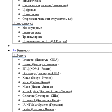
Биологические
Световые микроскопы (оптические)
Цифровые
Портативные
Стереоскопические (инструментальные)
По типу насадки
Монокулярные
Бинокулярные
Тринокулярные
Подключение по USB (LCD экран)
+
-
Бинокли
По бренду
Levenhuk (Левенгук - США)
Bresser (Брессер - Германия)
БПЦ (КОМЗ - Россия)
Discovery (Дискавери - США)
Konus (Конус - Италия)
Veber (Вебер - Китай)
Nikon (Никон - Япония)
Vixen Optics (Виксен Оптикс - Япония)
Celestron (Селестрон - США)
Kromatech (Кроматек - Китай)
LUNT Solar Systems (Германия)
Pentax (Пентакс - Япония)