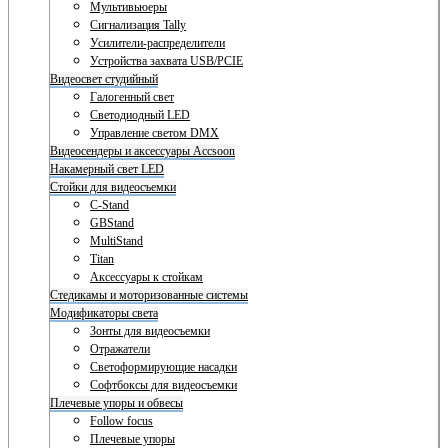
Мультивьюеры
Сигнализация Tally
Усилители-распределители
Устройства захвата USB/PCIE
Видеосвет студийный
Галогенный свет
Светодиодный LED
Управление светом DMX
Видеосендеры и аксессуары Accsoon
Накамерный свет LED
Стойки для видеосъемки
C-Stand
GBStand
MultiStand
Titan
Аксессуары к стойкам
Стедикамы и моторизованные системы
Модификаторы света
Зонты для видеосъемки
Отражатели
Светоформирующие насадки
Софтбоксы для видеосъемки
Плечевые упоры и обвесы
Follow focus
Плечевые упоры