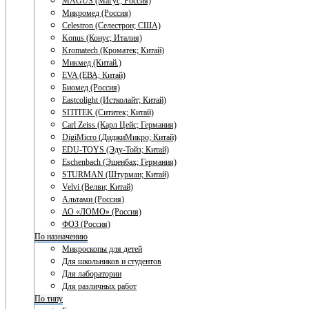
MAGUS (Магус; Россия)
Микромед (Россия)
Celestron (Селестрон; США)
Konus (Конус; Италия)
Kromatech (Кроматек; Китай)
Микмед (Китай.)
EVA (ЕВА; Китай)
Биомед (Россия)
Eastcolight (Истколайт; Китай)
SITITEK (Сититек; Китай)
Carl Zeiss (Карл Цейс; Германия)
DigiMicro (ДиджиМикро; Китай)
EDU-TOYS (Эду-Тойз; Китай)
Eschenbach (Эшенбах; Германия)
STURMAN (Штурман; Китай)
Velvi (Велви; Китай)
Альтами (Россия)
АО «ЛОМО» (Россия)
ФОЗ (Россия)
По назначению
Микроскопы для детей
Для школьников и студентов
Для лаборатории
Для различных работ
По типу