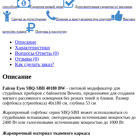
способом
Гарантия низкой цены
Дополнительная гарантия от магазина
Скидка за регистрацию
Помощь и консультация при покупке
Высокое
качество товара
Покупка в рассрочку
Описание
Характеристики
Вопросы-Ответы (0)
Отзывы (0)
Как сделать заказ?
Описание
Falcon Eyes SBQ-SBII 40180 BW
- световой модификатор для
студийных приборов с байонетом Bowens, предназначен для создания
мягкого рассеянного освещения без резких теней и бликов. Размер
софтбокса (стрипбокса) 40х180 см, глубина 53 см.
Жаропрочный софтбокс серии SBQ-SBII может использоваться со
студийными вспышками, светодиодными источниками мощностью до
2400 Вт или галогеновыми источниками мощностью до 1000 Вт.
Жаропрочный материал тканевого каркаса