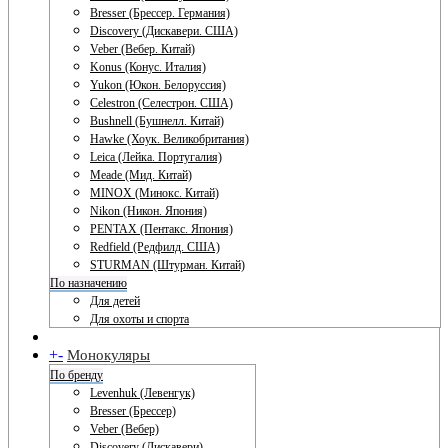
Bresser (Брессер. Германия)
Discovery (Дискавери. США)
Veber (Вебер. Китай)
Konus (Конус. Италия)
Yukon (Юкон. Белоруссия)
Celestron (Селестрон. США)
Bushnell (Бушнелл. Китай)
Hawke (Хоук. Великобритания)
Leica (Лейка. Португалия)
Meade (Мид. Китай)
MINOX (Минокс. Китай)
Nikon (Никон. Япония)
PENTAX (Пентакс. Япония)
Redfield (Редфилд. США)
STURMAN (Штурман. Китай)
По назначению
Для детей
Для охоты и спорта
+
-
Монокуляры
По бренду
Levenhuk (Левенгук)
Bresser (Брессер)
Veber (Вебер)
Discovery (Дискавери)