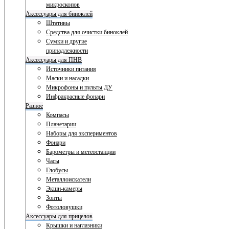
микроскопов
Аксессуары для биноклей
Штативы
Средства для очистки биноклей
Сумки и другие
принадлежности
Аксессуары для ПНВ
Источники питания
Маски и насадки
Микрофоны и пульты ДУ
Инфракрасные фонари
Разное
Компасы
Планетарии
Наборы для экспериментов
Фонари
Барометры и метеостанции
Часы
Глобусы
Металлоискатели
Экшн-камеры
Зонты
Фотоловушки
Аксессуары для прицелов
Крышки и наглазники