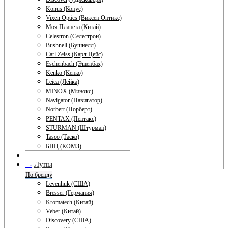
Konus (Конус)
Vixen Optics (Виксен Оптикс)
Моя Планета (Китай)
Celestron (Селестрон)
Bushnell (Бушнелл)
Carl Zeiss (Карл Цейс)
Eschenbach (Эшенбах)
Kenko (Кенко)
Leica (Лейка)
MINOX (Минокс)
Navigator (Навигатор)
Norbert (Норберт)
PENTAX (Пентакс)
STURMAN (Штурман)
Tasco (Таско)
БПЦ (КОМЗ)
+
-
Лупы
По бренду
Levenhuk (США)
Bresser (Германия)
Kromatech (Китай)
Veber (Китай)
Discovery (США)