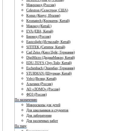
Микромед (Россия)
Celestron (Селестрон; США)
Konus (Конус; Италия)
Kromatech (Кроматек; Китай)
Микмед (Китай.)
EVA (ЕВА; Китай)
Биомед (Россия)
Eastcolight (Истколайт; Китай)
SITITEK (Сититек; Китай)
Carl Zeiss (Карл Цейс; Германия)
DigiMicro (ДиджиМикро; Китай)
EDU-TOYS (Эду-Тойз; Китай)
Eschenbach (Эшенбах; Германия)
STURMAN (Штурман; Китай)
Velvi (Велви; Китай)
Альтами (Россия)
АО «ЛОМО» (Россия)
ФОЗ (Россия)
По назначению
Микроскопы для детей
Для школьников и студентов
Для лаборатории
Для различных работ
По типу