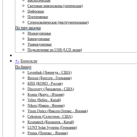
Биологические
Световые микроскопы (оптические)
Цифровые
Портативные
Стереоскопические (инструментальные)
По типу насадки
Монокулярные
Бинокулярные
Тринокулярные
Подключение по USB (LCD экран)
+
-
Бинокли
По бренду
Levenhuk (Левенгук - США)
Bresser (Брессер - Германия)
БПЦ (КОМЗ - Россия)
Discovery (Дискавери - США)
Konus (Конус - Италия)
Veber (Вебер - Китай)
Nikon (Никон - Япония)
Vixen Optics (Виксен Оптикс - Япония)
Celestron (Селестрон - США)
Kromatech (Кроматек - Китай)
LUNT Solar Systems (Германия)
Pentax (Пентакс - Япония)