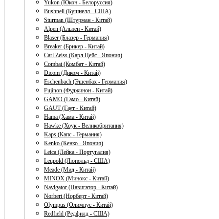
Yukon (Юкон - Белоруссия)
Bushnell (Бушнелл - США)
Sturman (Штурман - Китай)
Alpen (Альпен - Китай)
Blaser (Блазер - Германия)
Breaker (Брикер - Китай)
Carl Zeiss (Карл Цейс - Япония)
Combat (Комбат - Китай)
Dicom (Диком - Китай)
Eschenbach (Эшенбах - Германия)
Fujinon (Фуджинон - Китай)
GAMO (Гамо - Китай)
GAUT (Гаут - Китай)
Hama (Хама - Китай)
Hawke (Хоук - Великобритания)
Kaps (Капс - Германия)
Kenko (Кенко - Япония)
Leica (Лейка - Португалия)
Leupold (Люпольд - США)
Meade (Мид - Китай)
MINOX (Минокс - Китай)
Navigator (Навигатор - Китай)
Norbert (Норберт - Китай)
Olympus (Олимпус - Китай)
Redfield (Редфилд - США)