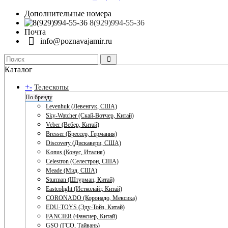
Дополнительные номера
8(929)994-55-36
Почта
info@poznavajamir.ru
Каталог
+
-
Телескопы
По бренду
Levenhuk (Левенгук, США)
Sky-Watcher (Скай-Вотчер, Китай)
Veber (Вебер, Китай)
Bresser (Брессер, Германия)
Discovery (Дискавери, США)
Konus (Конус, Италия)
Celestron (Селестрон, США)
Meade (Мид, США)
Sturman (Штурман, Китай)
Eastcolight (Истколайт, Китай)
CORONADO (Коронадо, Мексика)
EDU-TOYS (Эду-Тойз, Китай)
FANCIER (Фансиер, Китай)
GSO (ГСО, Тайвань)