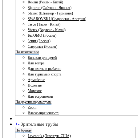
Rekam (Рекам - Китай)
Sightron (Сайтрон - Япония)
Steiner (Штайнер - Германия)
SWAROVSKI (Сваровски - Австрия)
Tasco (Таско - Китай)
Vortex (Вортекс - Китай)
БелОМО (Россия)
Зенит (Россия)
Следопыт (Россия)
По назначению
Бинокли для детей
Для театра
Для охоты и рыбалки
Для туризма и спорта
Армейские
Полевые
Морские
Для астрономии
По другим параметрам
Zoom
Влагозащищенность
+
-
Зрительные трубы
По бренду
Levenhuk (Левенгук. США)