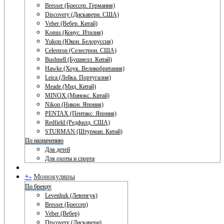
Bresser (Брессер. Германия)
Discovery (Дискавери. США)
Veber (Вебер. Китай)
Konus (Конус. Италия)
Yukon (Юкон. Белоруссия)
Celestron (Селестрон. США)
Bushnell (Бушнелл. Китай)
Hawke (Хоук. Великобритания)
Leica (Лейка. Португалия)
Meade (Мид. Китай)
MINOX (Минокс. Китай)
Nikon (Никон. Япония)
PENTAX (Пентакс. Япония)
Redfield (Редфилд. США)
STURMAN (Штурман. Китай)
По назначению
Для детей
Для охоты и спорта
+
-
Монокуляры
По бренду
Levenhuk (Левенгук)
Bresser (Брессер)
Veber (Вебер)
Discovery (Дискавери)