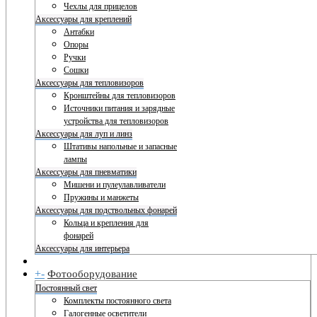
Чехлы для прицелов
Аксессуары для креплений
Антабки
Опоры
Ручки
Сошки
Аксессуары для тепловизоров
Кронштейны для тепловизоров
Источники питания и зарядные
устройства для тепловизоров
Аксессуары для луп и линз
Штативы напольные и запасные
лампы
Аксессуары для пневматики
Мишени и пулеулавливатели
Пружины и манжеты
Аксессуары для подствольных фонарей
Кольца и крепления для
фонарей
Аксессуары для интерьера
+
-
Фотооборудование
Постоянный свет
Комплекты постоянного света
Галогенные осветители