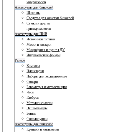
микроскопов
Аксессуары для биноклей
Штативы
Средства для очистки биноклей
Сумки и другие
принадлежности
Аксессуары для ПНВ
Источники питания
Маски и насадки
Микрофоны и пульты ДУ
Инфракрасные фонари
Разное
Компасы
Планетарии
Наборы для экспериментов
Фонари
Барометры и метеостанции
Часы
Глобусы
Металлоискатели
Экшн-камеры
Зонты
Фотоловушки
Аксессуары для прицелов
Крышки и наглазники