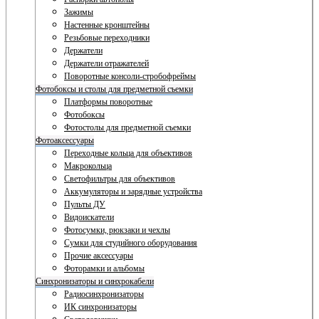
Зажимы
Настенные кронштейны
Резьбовые переходники
Держатели
Держатели отражателей
Поворотные консоли-стробофреймы
Фотобоксы и столы для предметной съемки
Платформы поворотные
Фотобоксы
Фотостолы для предметной съемки
Фотоаксессуары
Переходные кольца для объективов
Макрокольца
Светофильтры для объективов
Аккумуляторы и зарядные устройства
Пульты ДУ
Видоискатели
Фотосумки, рюкзаки и чехлы
Сумки для студийного оборудования
Прочие аксессуары
Фоторамки и альбомы
Синхронизаторы и синхрокабели
Радиосинхронизаторы
ИК синхронизаторы