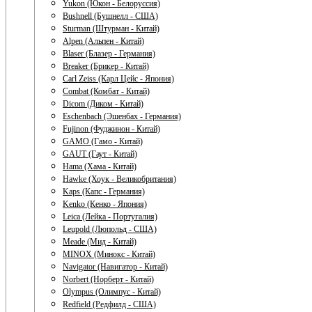
Yukon (Юкон - Белоруссия)
Bushnell (Бушнелл - США)
Sturman (Штурман - Китай)
Alpen (Альпен - Китай)
Blaser (Блазер - Германия)
Breaker (Брикер - Китай)
Carl Zeiss (Карл Цейс - Япония)
Combat (Комбат - Китай)
Dicom (Диком - Китай)
Eschenbach (Эшенбах - Германия)
Fujinon (Фуджинон - Китай)
GAMO (Гамо - Китай)
GAUT (Гаут - Китай)
Hama (Хама - Китай)
Hawke (Хоук - Великобритания)
Kaps (Капс - Германия)
Kenko (Кенко - Япония)
Leica (Лейка - Португалия)
Leupold (Люпольд - США)
Meade (Мид - Китай)
MINOX (Минокс - Китай)
Navigator (Навигатор - Китай)
Norbert (Норберт - Китай)
Olympus (Олимпус - Китай)
Redfield (Редфилд - США)