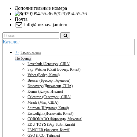
Дополнительные номера
8(929)994-55-36
Почта
info@poznavajamir.ru
Каталог
+
-
Телескопы
По бренду
Levenhuk (Левенгук, США)
Sky-Watcher (Скай-Вотчер, Китай)
Veber (Вебер, Китай)
Bresser (Брессер, Германия)
Discovery (Дискавери, США)
Konus (Конус, Италия)
Celestron (Селестрон, США)
Meade (Мид, США)
Sturman (Штурман, Китай)
Eastcolight (Истколайт, Китай)
CORONADO (Коронадо, Мексика)
EDU-TOYS (Эду-Тойз, Китай)
FANCIER (Фансиер, Китай)
GSO (ГСО, Тайвань)