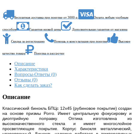
Бесплатная доставка при покупке от 3000 р.
Оплата любым удобным
способом
Гарантия низкой цены
Дополнительная гарантия от магазина
Скидка за регистрацию
Помощь и консультация при покупке
Высокое
качество товара
Покупка в рассрочку
Описание
Характеристики
Вопросы-Ответы (0)
Отзывы (0)
Как сделать заказ?
Описание
Классический бинокль БПЦс 12х45 (рубиновое покрытие) создан
на основе призмы Porro. Имеет центральную фокусировку и
диоптрийную поправку. Оптика изготовлена из
высококачественного стекла и имеет многослойное
просветляющее покрытие. Корпус бинокля металлический,
ударопрочный. Бинокль надежно работает в температурных