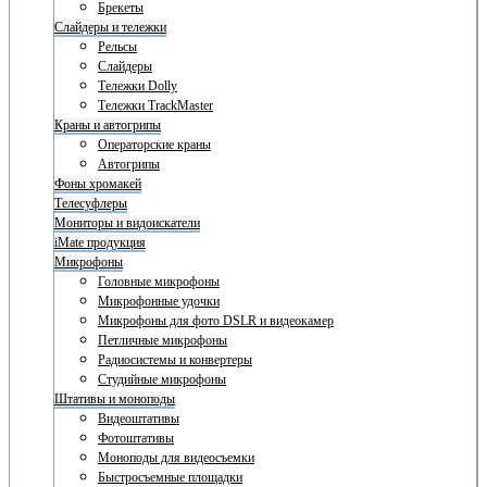
Брекеты
Слайдеры и тележки
Рельсы
Слайдеры
Тележки Dolly
Тележки TrackMaster
Краны и автогрипы
Операторские краны
Автогрипы
Фоны хромакей
Телесуфлеры
Мониторы и видоискатели
iMate продукция
Микрофоны
Головные микрофоны
Микрофонные удочки
Микрофоны для фото DSLR и видеокамер
Петличные микрофоны
Радиосистемы и конвертеры
Студийные микрофоны
Штативы и моноподы
Видеоштативы
Фотоштативы
Моноподы для видеосъемки
Быстросъемные площадки