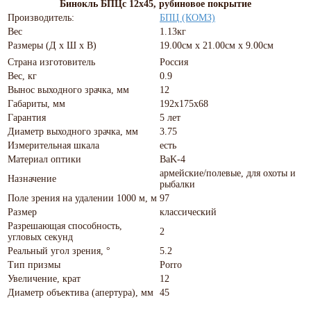
Бинокль БПЦс 12х45, рубиновое покрытие
Производитель:
БПЦ (КОМЗ)
Вес
1.13кг
Размеры (Д х Ш х В)
19.00см x 21.00см x 9.00см
Страна изготовитель
Россия
Вес, кг
0.9
Вынос выходного зрачка, мм
12
Габариты, мм
192х175х68
Гарантия
5 лет
Диаметр выходного зрачка, мм
3.75
Измерительная шкала
есть
Материал оптики
BaK-4
армейские/полевые, для охоты и
Назначение
рыбалки
Поле зрения на удалении 1000 м, м
97
Размер
классический
Разрешающая способность,
2
угловых секунд
Реальный угол зрения, °
5.2
Тип призмы
Porro
Увеличение, крат
12
Диаметр объектива (апертура), мм
45