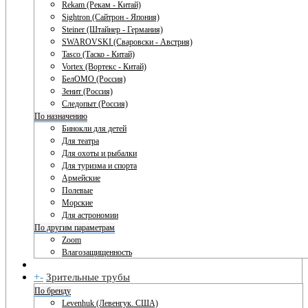
Rekam (Рекам - Китай)
Sightron (Сайтрон - Япония)
Steiner (Штайнер - Германия)
SWAROVSKI (Сваровски - Австрия)
Tasco (Таско - Китай)
Vortex (Вортекс - Китай)
БелОМО (Россия)
Зенит (Россия)
Следопыт (Россия)
По назначению
Бинокли для детей
Для театра
Для охоты и рыбалки
Для туризма и спорта
Армейские
Полевые
Морские
Для астрономии
По другим параметрам
Zoom
Влагозащищенность
+
-
Зрительные трубы
По бренду
Levenhuk (Левенгук. США)