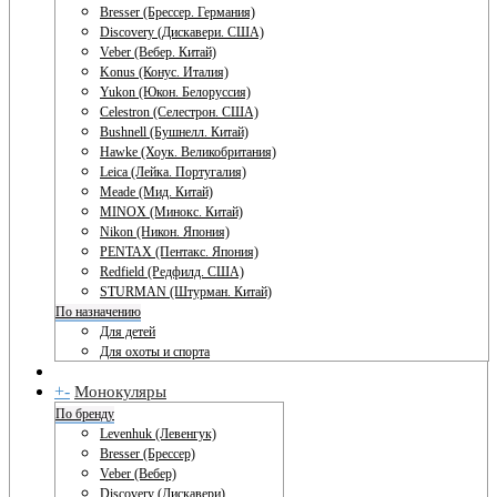
Bresser (Брессер. Германия)
Discovery (Дискавери. США)
Veber (Вебер. Китай)
Konus (Конус. Италия)
Yukon (Юкон. Белоруссия)
Celestron (Селестрон. США)
Bushnell (Бушнелл. Китай)
Hawke (Хоук. Великобритания)
Leica (Лейка. Португалия)
Meade (Мид. Китай)
MINOX (Минокс. Китай)
Nikon (Никон. Япония)
PENTAX (Пентакс. Япония)
Redfield (Редфилд. США)
STURMAN (Штурман. Китай)
По назначению
Для детей
Для охоты и спорта
+
-
Монокуляры
По бренду
Levenhuk (Левенгук)
Bresser (Брессер)
Veber (Вебер)
Discovery (Дискавери)