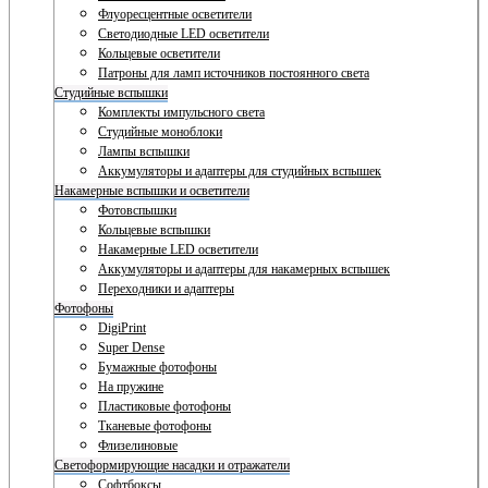
Флуоресцентные осветители
Светодиодные LED осветители
Кольцевые осветители
Патроны для ламп источников постоянного света
Студийные вспышки
Комплекты импульсного света
Студийные моноблоки
Лампы вспышки
Аккумуляторы и адаптеры для студийных вспышек
Накамерные вспышки и осветители
Фотовспышки
Кольцевые вспышки
Накамерные LED осветители
Аккумуляторы и адаптеры для накамерных вспышек
Переходники и адаптеры
Фотофоны
DigiPrint
Super Dense
Бумажные фотофоны
На пружине
Пластиковые фотофоны
Тканевые фотофоны
Флизелиновые
Светоформирующие насадки и отражатели
Софтбоксы