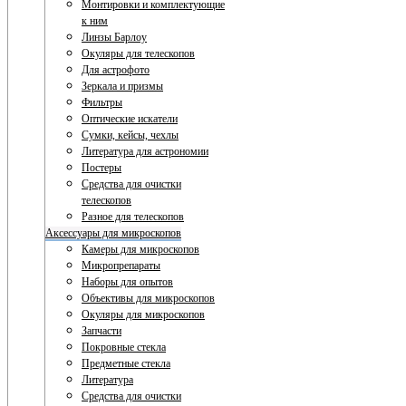
Монтировки и комплектующие
к ним
Линзы Барлоу
Окуляры для телескопов
Для астрофото
Зеркала и призмы
Фильтры
Оптические искатели
Сумки, кейсы, чехлы
Литература для астрономии
Постеры
Средства для очистки
телескопов
Разное для телескопов
Аксессуары для микроскопов
Камеры для микроскопов
Микропрепараты
Наборы для опытов
Объективы для микроскопов
Окуляры для микроскопов
Запчасти
Покровные стекла
Предметные стекла
Литература
Средства для очистки