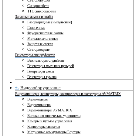
Светоловушки
Синхрокабели
TTL синхрокабели
Запасные лампы и колбы
Газоразрядные (импульсные)
Галогенные
Флуоресцентные лампы
Металлогалогенные
Защитные стекла
Светодиодные
Генераторы спецэффектов
Вентиляторы студийные
Генераторы мыльных пузырей
Генераторы снега
Генераторы тумана
+
-
Видеооборудование
Видеомикшеры, конвертеры, контроллеры и аксессуары AVMATRIX
Видеокодеры
Видеомикшеры
Видеомониторы AVMATRIX
Волоконно-оптические удлинители
Камеры и пульты управления
Конвертеры сигналов
Матричные коммутаторы/Роутеры