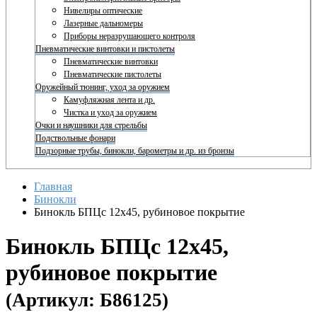
Нивелиры оптические
Лазерные дальномеры
Приборы неразрушающего контроля
Пневматические винтовки и пистолеты
Пневматические винтовки
Пневматические пистолеты
Оружейный тюнинг, уход за оружием
Камуфляжная лента и др.
Чистка и уход за оружием
Очки и наушники для стрельбы
Подствольные фонари
Подзорные трубы, бинокли, барометры и др. из бронзы
Главная
Бинокли
Бинокль БПЦс 12х45, рубиновое покрытие
Бинокль БПЦс 12х45,
рубиновое покрытие
(Артикул: Б86125)