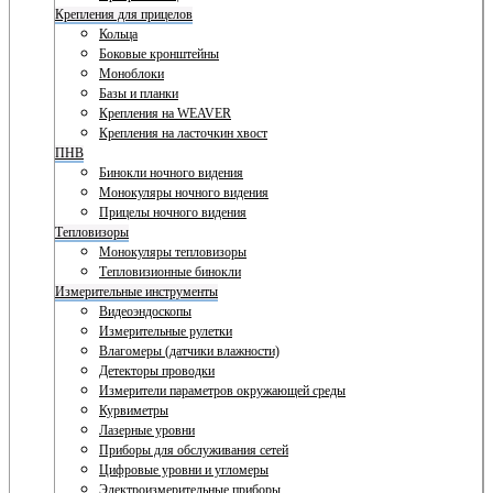
Крепления для прицелов
Кольца
Боковые кронштейны
Моноблоки
Базы и планки
Крепления на WEAVER
Крепления на ласточкин хвост
ПНВ
Бинокли ночного видения
Монокуляры ночного видения
Прицелы ночного видения
Тепловизоры
Монокуляры тепловизоры
Тепловизионные бинокли
Измерительные инструменты
Видеоэндоскопы
Измерительные рулетки
Влагомеры (датчики влажности)
Детекторы проводки
Измерители параметров окружающей среды
Курвиметры
Лазерные уровни
Приборы для обслуживания сетей
Цифровые уровни и угломеры
Электроизмерительные приборы