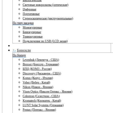
Биологические
Световые микроскопы (оптические)
Цифровые
Портативные
Стереоскопические (инструментальные)
По типу насадки
Монокулярные
Бинокулярные
Тринокулярные
Подключение по USB (LCD экран)
+
-
Бинокли
По бренду
Levenhuk (Левенгук - США)
Bresser (Брессер - Германия)
БПЦ (КОМЗ - Россия)
Discovery (Дискавери - США)
Konus (Конус - Италия)
Veber (Вебер - Китай)
Nikon (Никон - Япония)
Vixen Optics (Виксен Оптикс - Япония)
Celestron (Селестрон - США)
Kromatech (Кроматек - Китай)
LUNT Solar Systems (Германия)
Pentax (Пентакс - Япония)