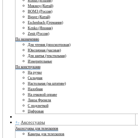
Konus (Италия)
Микмед (Китай)
ВОМЗ (Россия)
Bigger (Китай)
Eschenbach (Германия)
Kenko (Япония)
Zenit (Россия)
По назначению
Для чтения (просмотровая)
Ювелирная (часовая)
Для шитья (текстильная)
Измерительные
По конструкции
На ручке
Складная
Настольная (на штативе)
Налобная
На очковой оправе
Линза Френеля
С подсветкой
Цифровая
+
-
Аксессуары
Аксессуары для телескопов
Камеры для телескопов