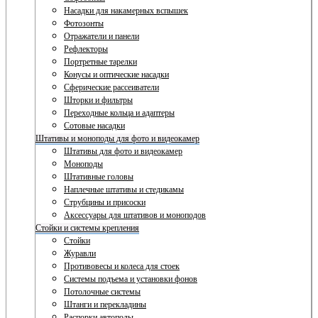
Насадки для накамерных вспышек
Фотозонты
Отражатели и панели
Рефлекторы
Портретные тарелки
Конусы и оптические насадки
Сферические рассеиватели
Шторки и фильтры
Переходные кольца и адаптеры
Сотовые насадки
Штативы и моноподы для фото и видеокамер
Штативы для фото и видеокамер
Моноподы
Штативные головы
Наплечные штативы и стедикамы
Струбцины и присоски
Аксессуары для штативов и моноподов
Стойки и системы крепления
Стойки
Журавли
Противовесы и колеса для стоек
Системы подъема и установки фонов
Потолочные системы
Штанги и перекладины
Распорки автополы