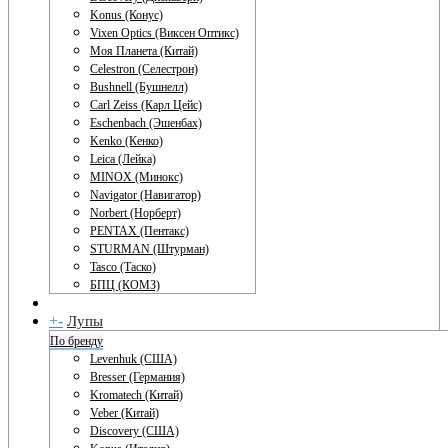
Konus (Конус)
Vixen Optics (Виксен Оптикс)
Моя Планета (Китай)
Celestron (Селестрон)
Bushnell (Бушнелл)
Carl Zeiss (Карл Цейс)
Eschenbach (Эшенбах)
Kenko (Кенко)
Leica (Лейка)
MINOX (Минокс)
Navigator (Навигатор)
Norbert (Норберт)
PENTAX (Пентакс)
STURMAN (Штурман)
Tasco (Таско)
БПЦ (КОМЗ)
+
-
Лупы
По бренду
Levenhuk (США)
Bresser (Германия)
Kromatech (Китай)
Veber (Китай)
Discovery (США)