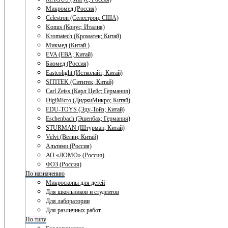
Микромед (Россия)
Celestron (Селестрон; США)
Konus (Конус; Италия)
Kromatech (Кроматек; Китай)
Микмед (Китай.)
EVA (ЕВА; Китай)
Биомед (Россия)
Eastcolight (Истколайт; Китай)
SITITEK (Сититек; Китай)
Carl Zeiss (Карл Цейс; Германия)
DigiMicro (ДиджиМикро; Китай)
EDU-TOYS (Эду-Тойз; Китай)
Eschenbach (Эшенбах; Германия)
STURMAN (Штурман; Китай)
Velvi (Велви; Китай)
Альтами (Россия)
АО «ЛОМО» (Россия)
ФОЗ (Россия)
По назначению
Микроскопы для детей
Для школьников и студентов
Для лаборатории
Для различных работ
По типу