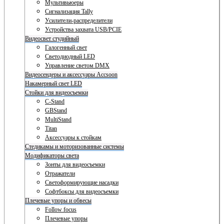
Мультивьюеры
Сигнализация Tally
Усилители-распределители
Устройства захвата USB/PCIE
Видеосвет студийный
Галогенный свет
Светодиодный LED
Управление светом DMX
Видеосендеры и аксессуары Accsoon
Накамерный свет LED
Стойки для видеосъемки
C-Stand
GBStand
MultiStand
Titan
Аксессуары к стойкам
Стедикамы и моторизованные системы
Модификаторы света
Зонты для видеосъемки
Отражатели
Светоформирующие насадки
Софтбоксы для видеосъемки
Плечевые упоры и обвесы
Follow focus
Плечевые упоры