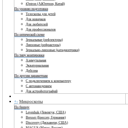
iOptron (АйОптрон, Китай)
По уровню подготовки
Телескопы для детей
Для новичков
Для любителей
Для профессионалов
По оптической схеме
Зеркальные (рефлекторы)
Линзовые (рефракторы)
Зеркально-линзовые (катадиоптрики)
По типу монтировки
Азимутальная
Экваториальная
Добсона
По другим параметрам
С подключением к компьютеру
С автонаведением
Для астрофотографий
+
-
Микроскопы
По бренду
Levenhuk (Левенгук; США)
Bresser (Брессер; Германия)
Discovery (Дискавери; США)
MAGUS (Магус; Россия)