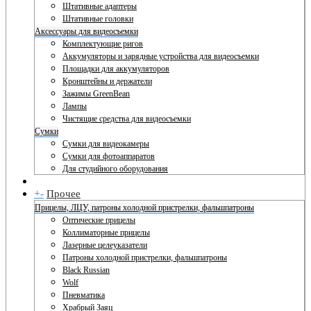
Штативные адаптеры
Штативные головки
Аксессуары для видеосъемки
Комплектующие ригов
Аккумуляторы и зарядные устройства для видеосъемки
Площадки для аккумуляторов
Кронштейны и держатели
Зажимы GreenBean
Лампы
Чистящие средства для видеосъемки
Сумки
Сумки для видеокамеры
Сумки для фотоаппаратов
Для студийного оборудования
+
-
Прочее
Прицелы, ЛЦУ, патроны холодной пристрелки, фальшпатроны
Оптические прицелы
Коллиматорные прицелы
Лазерные целеуказатели
Патроны холодной пристрелки, фальшпатроны
Black Russian
Wolf
Пневматика
Храбрый Заяц